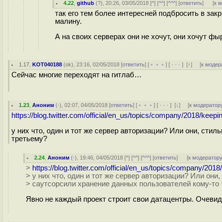
4.22
,
github
(
?
), 20:26, 03/05/2018 [
^
] [
^^
] [
^^^
] [
ответить
]
[
к 
так его тем более интересней подбросить в зак
малину.
А на своих серверах они не хочут, они хочут 
1.17
,
KOT040188
(
ok
), 23:16, 02/05/2018 [
ответить
] [
﹢﹢﹢
] [
· · ·
]
[
↑
] [
к модер
Сейчас многие переходят на гитлаб…
1.23
,
Аноним
(
-
), 02:07, 04/05/2018 [
ответить
] [
﹢﹢﹢
] [
· · ·
]
[
↓
] [
к модератор
https://blog.twitter.com/official/en_us/topics/company/2018/keep
у них что, один и тот же сервер авторизации? Или они, ст
третьему?
2.24
,
Аноним
(
-
), 19:46, 04/05/2018 [
^
] [
^^
] [
^^^
] [
ответить
]
[
к модератор
>
https://blog.twitter.com/official/en_us/topics/company/201
> у них что, один и тот же сервер авторизации? Или он
> саутсорсили хранение данных пользователей кому-то
Явно не каждый проект строит свои датацентры. Очевидн