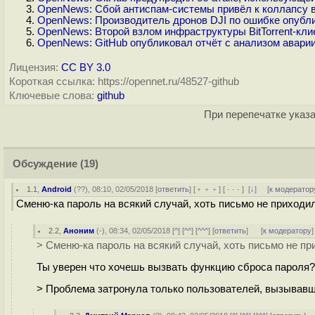
OpenNews: Сбой антиспам-системы привёл к коллапсу 
OpenNews: Производитель дронов DJI по ошибке опубл
OpenNews: Второй взлом инфраструктуры BitTorrent-кли
OpenNews: GitHub опубликовал отчёт с анализом аварии
Лицензия:
CC BY 3.0
Короткая ссылка: https://opennet.ru/48527-github
Ключевые слова:
github
При перепечатке указа
Обсуждение
(19)
1.1
,
Android
(
??
), 08:10, 02/05/2018 [
ответить
] [
﹢﹢﹢
] [
· · ·
]
[
↓
] [
к модератор
Сменю-ка пароль на всякий случай, хоть письмо не приходи
2.2
,
Аноним
(
-
), 08:34, 02/05/2018 [
^
] [
^^
] [
^^^
] [
ответить
]
[
к модератору
]
> Сменю-ка пароль на всякий случай, хоть письмо не п
Ты уверен что хочешь вызвать функцию сброса пароля?
> Проблема затронула только пользователей, вызывавш