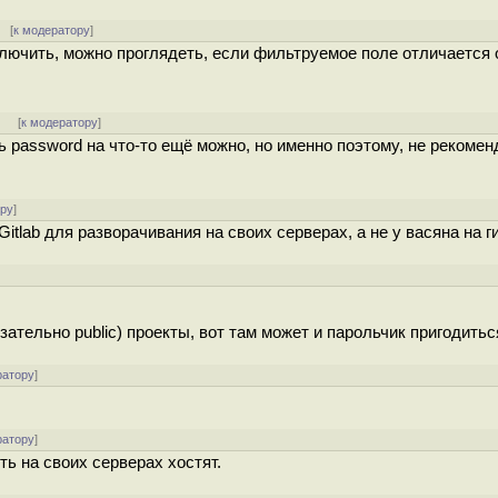
[
к модератору
]
лючить, можно проглядеть, если фильтруемое поле отличается 
]
[
к модератору
]
 password на что-то ещё можно, но именно поэтому, не рекомен
ору
]
tlab для разворачивания на своих серверах, а не у васяна на г
ательно public) проекты, вот там может и парольчик пригодитьс
ратору
]
ратору
]
ь на своих серверах хостят.