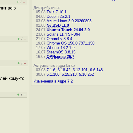
+
–
/
Дистрибутивы:
алит всю
05.08
Tails 7.10.1
04.08
Deepin 25.2.1
03.08
Azure Linux 3.0.20260803
01.08
NetBSD 11.0
24.07
Ubuntu Touch 24.04 2.0
23.07
Solaris 11.4 SRU94
+
–
21.07
Omarchy 3.8.4
/
19.07
Chrome OS 150.0.7871.150
17.07
Whonix 18.2.1.9
16.07
SteamOS 3.8.15
16.07
OPNsense 26.7
+
–
/
Актуальные ядра Linux:
03.08
7.1.6
,
6.18.42
,
6.12.101
,
6.6.148
30.07
6.1.180
,
5.15.213
,
5.10.262
лей кому-то
Изменения в ядре 7.2
+
–
/