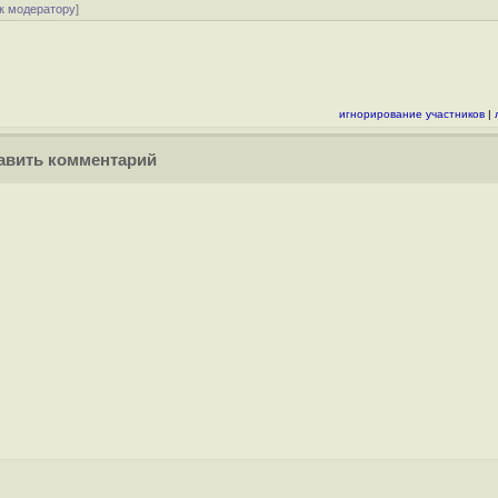
к модератору
]
игнорирование участников
|
вить комментарий