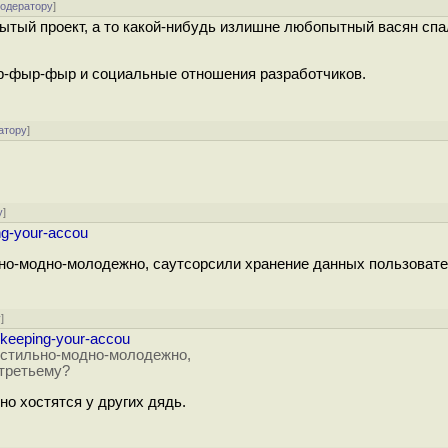
модератору
]
рытый проект, а то какой-нибудь излишне любопытный васян сп
фыр-фыр-фыр и социальные отношения разработчиков.
атору
]
у
]
ing-your-accou
ильно-модно-молодежно, саутсорсили хранение данных пользовате
у
]
8/keeping-your-accou
и, стильно-модно-молодежно,
 третьему?
о хостятся у других дядь.