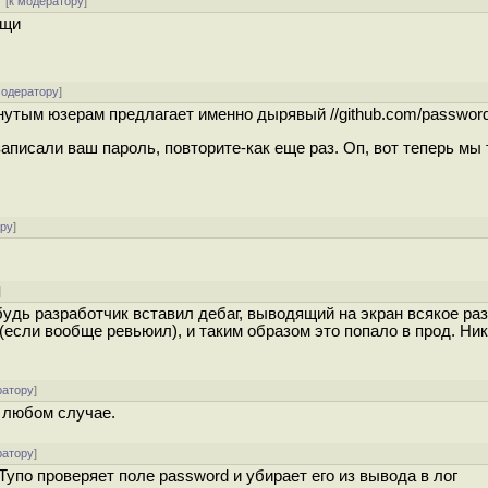
[
к модератору
]
ещи
модератору
]
ронутым юзерам предлагает именно дырявый //github.com/password
аписали ваш пароль, повторите-как еще раз. Оп, вот теперь мы 
ору
]
]
удь разработчик вставил дебаг, выводящий на экран всякое раз
 (если вообще ревьюил), и таким образом это попало в прод. Ни
ратору
]
в любом случае.
ратору
]
 Тупо проверяет поле password и убирает его из вывода в лог