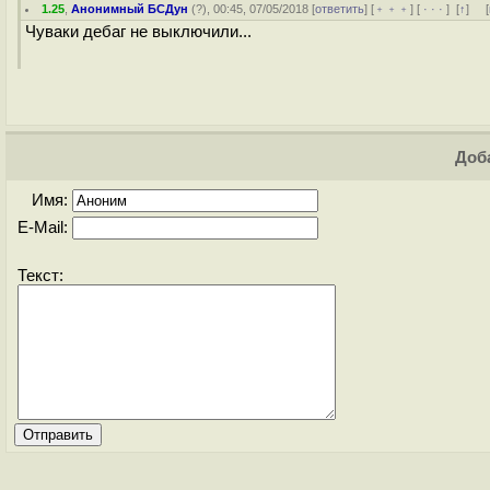
1.25
,
Анонимный БСДун
(
?
), 00:45, 07/05/2018 [
ответить
] [
﹢﹢﹢
] [
· · ·
]
[
↑
] [
Чуваки дебаг не выключили...
Доба
Имя:
E-Mail:
Текст: