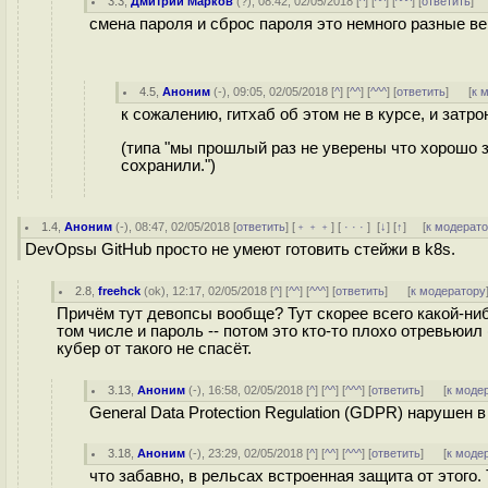
3.3
,
Дмитрий Марков
(
?
), 08:42, 02/05/2018 [
^
] [
^^
] [
^^^
] [
ответить
]
смена пароля и сброс пароля это немного разные в
4.5
,
Аноним
(
-
), 09:05, 02/05/2018 [
^
] [
^^
] [
^^^
] [
ответить
]
[
к 
к сожалению, гитхаб об этом не в курсе, и зат
(типа "мы прошлый раз не уверены что хорошо з
сохранили.")
1.4
,
Аноним
(
-
), 08:47, 02/05/2018 [
ответить
] [
﹢﹢﹢
] [
· · ·
]
[
↓
] [
↑
] [
к модерат
DevOpsы GitHub просто не умеют готовить стейжи в k8s.
2.8
,
freehck
(
ok
), 12:17, 02/05/2018 [
^
] [
^^
] [
^^^
] [
ответить
]
[
к модератору
Причём тут девопсы вообще? Тут скорее всего какой-ниб
том числе и пароль -- потом это кто-то плохо отревьюил
кубер от такого не спасёт.
3.13
,
Аноним
(
-
), 16:58, 02/05/2018 [
^
] [
^^
] [
^^^
] [
ответить
]
[
к моде
General Data Protection Regulation (GDPR) нарушен 
3.18
,
Аноним
(
-
), 23:29, 02/05/2018 [
^
] [
^^
] [
^^^
] [
ответить
]
[
к моде
что забавно, в рельсах встроенная защита от этого.