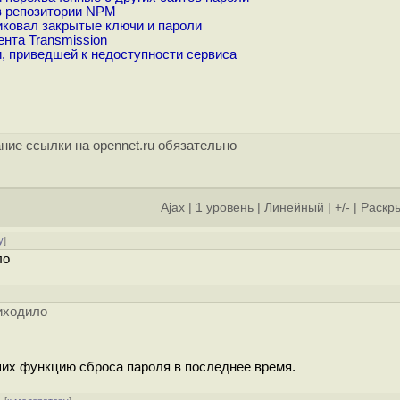
в репозитории NPM
иковал закрытые ключи и пароли
ента Transmission
, приведшей к недоступности сервиса
ние ссылки на opennet.ru обязательно
Ajax
|
1 уровень
|
Линейный
|
+/-
|
Раскры
у
]
ло
риходило
их функцию сброса пароля в последнее время.