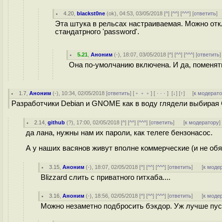
4.20
,
blackst0ne
(
ok
), 04:53, 03/05/2018 [
^
] [
^^
] [
^^^
] [
ответить
]
Эта штука в рельсах настраиваемая. Можно отк
стандатрного 'password'.
5.21
,
Аноним
(
-
), 18:07, 03/05/2018 [
^
] [
^^
] [
^^^
] [
ответить
Она по-умолчанию включена. И да, поменять
1.7
,
Аноним
(
-
), 10:34, 02/05/2018 [
ответить
] [
﹢﹢﹢
] [
· · ·
]
[
↓
] [
↑
] [
к модерат
Разработчики Debian и GNOME как в воду глядели выбирая Gi
2.14
,
github
(
?
), 17:00, 02/05/2018 [
^
] [
^^
] [
^^^
] [
ответить
]
[
к модератору
]
да лана, нужны нам их пароли, как телеге бензонасос.
А у наших васянов живут вполне коммерческие (и не обяз
3.15
,
Аноним
(
-
), 18:07, 02/05/2018 [
^
] [
^^
] [
^^^
] [
ответить
]
[
к моде
Blizzard слить с приватного гитхаба....
3.16
,
Аноним
(
-
), 18:56, 02/05/2018 [
^
] [
^^
] [
^^^
] [
ответить
]
[
к моде
Можно незаметно подбросить бэкдор. Уж лучше пуст