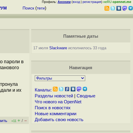
Профиль:
Аноним
(
вход
|
регистрация
)
неRU
opennet.me
РУМ
Поиск
(
теги
)
Памятные даты
17 июля
Slackware
исполнилось 33 года
о пароли в
ланового
Навигация
атронула
дали и их
Каналы:
Разделы новостей
|
Сводные
Что нового на OpenNet
Поиск в новостях
Новые комментарии
Добавить свою новость
+
–
вить
/
+11