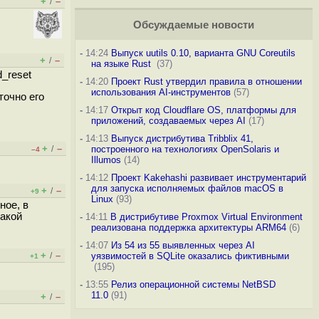
+
–
/
Обсуждаемые новости
-
14:24
Выпуск uutils 0.10, варианта GNU Coreutils
+
–
/
на языке Rust
(37)
_reset
-
14:20
Проект Rust утвердил правила в отношении
использования AI-инструментов
(57)
точно его
-
14:17
Открыт код Cloudflare OS, платформы для
приложений, создаваемых через AI
(17)
-
14:13
Выпуск дистрибутива Tribblix 41,
+
–
/
построенного на технологиях OpenSolaris и
–4
Illumos
(14)
-
14:12
Проект Kakehashi развивает инструментарий
для запуска исполняемых файлов macOS в
+
–
/
+9
Linux
(93)
ное, в
какой
-
14:11
В дистрибутиве Proxmox Virtual Environment
реализована поддержка архитектуры ARM64
(6)
-
14:07
Из 54 из 55 выявленных через AI
+
–
/
уязвимостей в SQLite оказались фиктивными
+1
(195)
-
13:55
Релиз операционной системы NetBSD
11.0
(91)
+
–
/