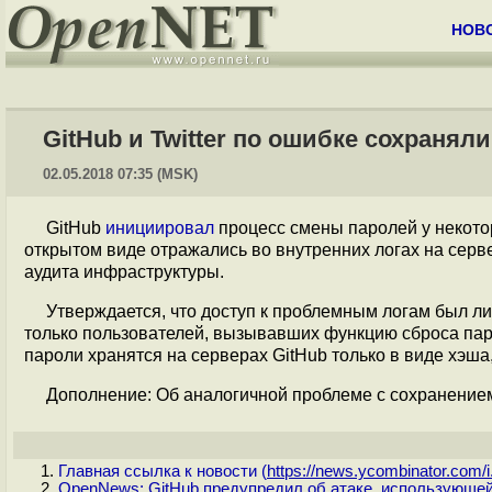
НОВ
GitHub и Twitter по ошибке сохранял
02.05.2018 07:35 (MSK)
GitHub
инициировал
процесс смены паролей у некотор
открытом виде отражались во внутренних логах на сер
аудита инфраструктуры.
Утверждается, что доступ к проблемным логам был ли
только пользователей, вызывавших функцию сброса пар
пароли хранятся на серверах GitHub только в виде хэша
Дополнение: Об аналогичной проблеме с сохранение
Главная ссылка к новости (
https://news.ycombinator.com/i.
OpenNews: GitHub предупредил об атаке, использующей