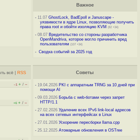
Важное
-
11.07
GhostLock, BadEpoll и Januscape -
уязвимости в ядре Linux, позволяющие получить
права root и обойти изоляцию KVM
(82 +34)
-
08.07
Вредительство со стороны разработчика
OpenMandriva, которое могло причинить вред
пользователям
(107 +34)
-
Сводка событий за 2025 год
Советы
ть всё
|
RSS
+
–
/
-
19.04.2026
PKI с аппаратным TRNG за 10 дней при
–1
помощи AI
-
09.03.2026
Борьба с web-ботами через запрет
HTTP/1.1
+
–
/
+6
-
27.02.2026
Удаление всех IPv6 link-local адресов
на всех сетевых интерфейсах в Linux
-
27.01.2026
Ускорение пересборки llama.cpp
-
25.12.2025
Атомарные обновления в OSTree