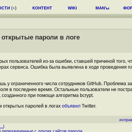
ОСТИ
(
+
)
КОНТЕНТ
WIKI
MAN'ы
ФО
и открытые пароли в логе
ых пользователей из-за ошибки, ставшей причиной того, чт
верах сервиса. Ошибка была выявлена в ходе проведения п
шь у ограниченного числа сотрудников GitHub. Проблема з
оля в последнее время. Остальные пользователи не постра
, созданного при помощи алгоритма bcrypt.
м открытых паролей в логах
объявил
Twitter.
испра
..
)
 перехваченные с других сайтов пароли