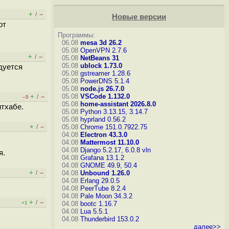
+
–
/
Новые версии
от
Программы:
06.08
mesa 3d 26.2
05.08
OpenVPN 2.7.6
+
–
/
05.08
NetBeans 31
05.08
ublock 1.73.0
дуется
05.08
gstreamer 1.28.6
05.08
PowerDNS 5.1.4
05.08
node.js 26.7.0
+
–
05.08
VSCode 1.132.0
/
–5
05.08
home-assistant 2026.8.0
итхабе.
05.08
Python 3.13.15, 3.14.7
05.08
hyprland 0.56.2
+
–
/
05.08
Chrome 151.0.7922.75
04.08
Electron 43.3.0
04.08
Mattermost 11.10.0
04.08
Django 5.2.17, 6.0.8
vln
я.
04.08
Grafana 13.1.2
04.08
GNOME 49.9, 50.4
+
–
/
04.08
Unbound 1.26.0
04.08
Erlang 29.0.5
04.08
PeerTube 8.2.4
04.08
Pale Moon 34.3.2
+
–
/
+1
04.08
bootc 1.16.7
04.08
Lua 5.5.1
04.08
Thunderbird 153.0.2
далее>>