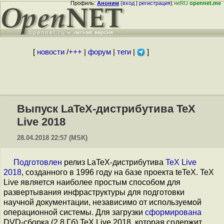
Профиль:
Аноним
(
вход
|
регистрация
)
неRU
opennet.me
[
новости
/
+++
|
форум
|
теги
|
]
Выпуск LaTeX-дистрибутива TeX
Live 2018
28.04.2018 22:57 (MSK)
Подготовлен
релиз LaTeX-дистрибутива
TeX Live
2018
, созданного в 1996 году на базе проекта teTeX. TeX
Live является наиболее простым способом для
развертывания инфраструктуры для подготовки
научной документации, независимо от используемой
операционной системы. Для загрузки
сформирована
DVD-сборка (2,8 Гб) TeX Live 2018, которая содержит