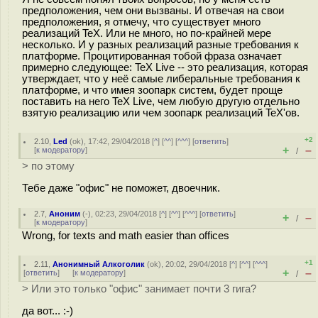
предположения, чем они вызваны. И отвечая на свои
предположения, я отмечу, что существует много
реализаций TeX. Или не много, но по-крайней мере
несколько. И у разных реализаций разные требования к
платформе. Процитированная тобой фраза означает
примерно следующее: TeX Live -- это реализация, которая
утверждает, что у неё самые либеральные требования к
платформе, и что имея зоопарк систем, будет проще
поставить на него TeX Live, чем любую другую отдельно
взятую реализацию или чем зоопарк реализаций TeX'ов.
+2
2.10
,
Led
(
ok
), 17:42, 29/04/2018 [
^
] [
^^
] [
^^^
] [
ответить
]
+
–
[
к модератору
]
/
> по этому
Тебе даже "офис" не поможет, двоечник.
2.7
,
Аноним
(
-
), 02:23, 29/04/2018 [
^
] [
^^
] [
^^^
] [
ответить
]
+
–
/
[
к модератору
]
Wrong, for texts and math easier than offices
+1
2.11
,
Анонимный Алкоголик
(
ok
), 20:02, 29/04/2018 [
^
] [
^^
] [
^^^
]
+
–
[
ответить
]
[
к модератору
]
/
> Или это только "офис" занимает почти 3 гига?
да вот... :-)