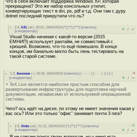
Что в себя включает поддержка Windows XP, которая
прекращена? Это же набор консольных утилит,
конвертирующих текст в dvi, ps, pdf и т.д. Они там с дуру
dotnet последний прикрутили что ль?
2.4
,
h31
(
ok
), 00:52, 29/04/2018 [
^
] [
^^
] [
^^^
] [
ответить
]
+
–
/
[
к модератору
]
Visual Studio начиная с какой-то версии (2015
ЕМНИП) использует рантайм, не совместимый с
хрюшей. Возможно, что-то ещё помешало. В конце
концов, им банально могло быть лень тестировать на
такой старой системе.
–4
1.3
,
Аноним
(
-
), 00:00, 29/04/2018 [
ответить
] [
﹢﹢﹢
] [
· · ·
]
[
↓
] [
↑
]
+
–
[
к модератору
]
/
> TeX Live является наиболее простым способом для
развертывания инфраструктуры для подготовки научной
документации, независимо от используемой операционной
системы.
Чего? ось идёт на диске, по этому не имеет значения какая у
вас ось? Или это только "офис" занимает почти 3 гига?
+2
2.5
,
Ordu
(
ok
), 01:22, 29/04/2018 [
^
] [
^^
] [
^^^
] [
ответить
]
+
–
[
к модератору
]
/
Я не совсем понял твоих вопросов, но у меня есть