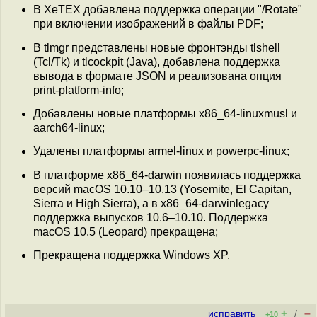
В XeTEX добавлена поддержка операции "/Rotate"
при включении изображений в файлы PDF;
В tlmgr представлены новые фронтэнды tlshell
(Tcl/Tk) и tlcockpit (Java), добавлена поддержка
вывода в формате JSON и реализована опция
print-platform-info;
Добавлены новые платформы x86_64-linuxmusl и
aarch64-linux;
Удалены платформы armel-linux и powerpc-linux;
В платформе x86_64-darwin появилась поддержка
версий macOS 10.10–10.13 (Yosemite, El Capitan,
Sierra и High Sierra), а в x86_64-darwinlegacy
поддержка выпусков 10.6–10.10. Поддержка
macOS 10.5 (Leopard) прекращена;
Прекращена поддержка Windows XP.
+
–
исправить
/
+10