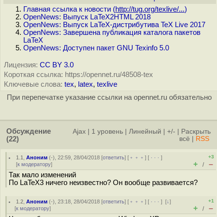
Главная ссылка к новости (
http://tug.org/texlive/...
)
OpenNews: Выпуск LaTeX2HTML 2018
OpenNews: Выпуск LaTeX-дистрибутива TeX Live 2017
OpenNews: Завершена публикация каталога пакетов
LaTeX
OpenNews: Доступен пакет GNU Texinfo 5.0
Лицензия:
CC BY 3.0
Короткая ссылка: https://opennet.ru/48508-tex
Ключевые слова:
tex
,
latex
,
texlive
При перепечатке указание ссылки на opennet.ru обязательно
Обсуждение
Ajax
|
1 уровень
|
Линейный
|
+/-
|
Раскрыть
(22)
всё
|
RSS
+3
1.1
,
Аноним
(
-
), 22:59, 28/04/2018 [
ответить
] [
﹢﹢﹢
] [
· · ·
]
+
–
[
к модератору
]
/
Так мало изменений
По LaTeX3 ничего неизвестно? Он вообще развивается?
+1
1.2
,
Аноним
(
-
), 23:18, 28/04/2018 [
ответить
] [
﹢﹢﹢
] [
· · ·
]
[
↓
]
+
–
[
к модератору
]
/