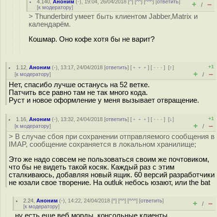
4.140
,
Аноним
(
-
), 19:04, 26/04/2018 [
^
] [
^^
] [
^^^
] [
ответить
]
+
–
/
[
к модератору
]
> Thunderbird умеет быть клиентом Jabber,Matrix и
календарём.
Кошмар. Оно кофе хотя бы не варит?
+1
1.12
,
Аноним
(
-
), 13:17, 24/04/2018 [
ответить
] [
﹢﹢﹢
] [
· · ·
]
[
↑
]
+
–
[
к модератору
]
/
Нет, спасибо лучше останусь на 52 ветке.
Патчить все равно там не так много кода.
Руст и новое оформление у меня вызывает отвращение.
+1
1.16
,
Аноним
(
-
), 13:32, 24/04/2018 [
ответить
] [
﹢﹢﹢
] [
· · ·
]
[
↓
]
+
–
[
к модератору
]
/
> В случае сбоя при сохранении отправляемого сообщения в
IMAP, сообщение сохраняется в локальном хранилище;
Это же надо совсем не пользоваться своим же почтовиком,
что бы не видеть такой косяк. Каждый раз с этим
сталкиваюсь, добавляя новый ящик. 60 версий разработчики
не юзали свое творение. На outluk небось юзают, или the bat
2.24
,
Аноним
(
-
), 14:22, 24/04/2018 [
^
] [
^^
] [
^^^
] [
ответить
]
+
–
/
[
к модератору
]
ну есть еще веб морды, консольные клиенты...