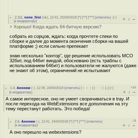
2.111
,
none_first
(
ok
), 12:41, 25/04/2018 [
^
] [
^^
] [
^^^
] [
ответить
]
[
↑
]
+
–
/
[
к модератору
]
> Хорошо! Когда ждать 64-битную версию?
собрать из сорцов, ждать: когда прочтете спеки по
сборке и далее до момента окончения сборки на вашей
платформе ;) если сильно препекает
знаю несколько "контор", где решение использовать МСО
32бит, под 64бит виндой, обосновано (есть траблы с
использованием 64бит) и пользователи не жалуются (даже
не знают об этом), ограничений не испытывают
+16
1.4
,
Аноним
(
-
), 12:39, 24/04/2018 [
ответить
] [
﹢﹢﹢
] [
· · ·
]
[
↓
] [
↑
]
+
–
[
к модератору
]
/
А самое интересное, оно не умеет сворачиваться в tray. И
после перехода на WebExtensions все дополнения на эту
тему перестанут работать. Это победа!
–3
2.6
,
Аноним
(
-
), 12:41, 24/04/2018 [
^
] [
^^
] [
^^^
] [
ответить
]
+
–
[
к модератору
]
/
А оно перешло на webextensions?