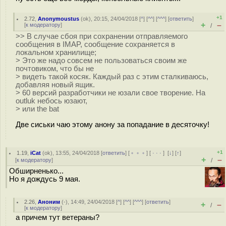
+1
2.72
,
Anonymoustus
(
ok
), 20:15, 24/04/2018 [
^
] [
^^
] [
^^^
] [
ответить
]
+
–
[
к модератору
]
/
>> В случае сбоя при сохранении отправляемого
сообщения в IMAP, сообщение сохраняется в
локальном хранилище;
> Это же надо совсем не пользоваться своим же
почтовиком, что бы не
> видеть такой косяк. Каждый раз с этим сталкиваюсь,
добавляя новый ящик.
> 60 версий разработчики не юзали свое творение. На
outluk небось юзают,
> или the bat
Две сиськи чаю этому анону за попадание в десяточку!
+1
1.19
,
iCat
(
ok
), 13:55, 24/04/2018 [
ответить
] [
﹢﹢﹢
] [
· · ·
]
[
↓
] [
↑
]
+
–
[
к модератору
]
/
Обширненько...
Но я дождусь 9 мая.
2.26
,
Аноним
(
-
), 14:49, 24/04/2018 [
^
] [
^^
] [
^^^
] [
ответить
]
+
–
/
[
к модератору
]
а причем тут ветераны?