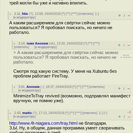
трей могли бы уже и нативно впилить.
2.11
,
fdw
(
?
), 13:08, 24/04/2018 [
^
] [
^^
] [
^^^
] [
ответить
]
[
↓
]
+
–
/
[
к модератору
]
А каким расширением для свёртки сейчас можно
пользоваться? Я пробовал поискать, но ничего не
работало.
3.14
,
тоже Аноним
(
ok
), 13:20, 24/04/2018 [
^
] [
^^
] [
^^^
]
+
–
/
[
ответить
]
[
к модератору
]
> А каким расширением для свёртки сейчас можно
пользоваться? Я пробовал поискать, но ничего не
работало.
Смотря под какую систему. У меня на Xubuntu без
проблем работает FireTray.
3.61
,
Аноним
(
-
), 18:37, 24/04/2018 [
^
] [
^^
] [
^^^
] [
ответить
]
+
–
/
[
к модератору
]
MinimizeToTray revived (возможно, подправлял манифест
вручную, не помню уже).
–1
2.43
,
marks
(
?
), 17:13, 24/04/2018 [
^
] [
^^
] [
^^^
] [
ответить
]
[
↓
] [
↑
]
+
–
[
к модератору
]
/
http://www.4t-niagara.com/tray.html
не благодари.
З.Ы. Ну, в общем, данная программа умеет сворачивать
любую программу в трей.