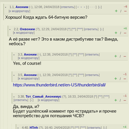
–6
1.1
,
Аноним
(
-
), 12:08, 24/04/2018 [
ответить
] [
﹢﹢﹢
] [
· · ·
]
[
↓
]
+
–
[
к модератору
]
/
Хорошо! Когда ждать 64-битную версию?
+6
2.2
,
Онвоним
(
?
), 12:29, 24/04/2018 [
^
] [
^^
] [
^^^
] [
ответить
]
[
↓
]
+
–
[
к модератору
]
/
А её разве нет? Это в каком дистрибутиве так? Винда,
небось?
3.3
,
Аноним
(
-
), 12:38, 24/04/2018 [
^
] [
^^
] [
^^^
] [
ответить
]
+
–
/
[
к модератору
]
Yes, of course!
–1
3.5
,
Аноним
(
-
), 12:39, 24/04/2018 [
^
] [
^^
] [
^^^
] [
ответить
]
+
–
[
к модератору
]
/
https://www.thunderbird.net/en-US/thunderbird/all/
–1
3.38
,
Тот_Самый_Анонимус
(
?
), 16:33, 24/04/2018 [
^
] [
^^
] [
^^^
]
+
–
[
ответить
]
[
↓
] [
к модератору
]
/
Да, винда, и?
Будет ушлёпский коммент про «страдать» и прочее
непотребство для потешания ЧСВ?
+4
4.40
,
HTrrh
(
?
), 16:40, 24/04/2018 [
^
] [
^^
] [
^^^
] [
ответить
]
[
↓
]