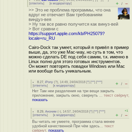
+
–
[
ответить
]
[
к модератору
]
/
>> Это не проблема программы, что она
вдруг не отвечает Вам требованиям
виндуз-вея
> Ну так все равно получится как винуз-вей
> Вот сравни с
https://support.apple.com/kb/PH25079?
locale=ru_RU
Cairo-Dock так умеет, который я привёл в пример
выше, да, это уже Mac-way, но суть в том, что
можно сделать DE под себя самим, т.к. именно в
Linux полно для этого готовых инструментов.
Он может повторять повадки Windows или Mac
или вообще быть уникальным.
8.27
,
iPony
(
?
), 14:49, 24/04/2018 [
^
] [
^^
] [
^^^
]
+
–
/
[
ответить
]
[
к модератору
]
Нет Там неи разделения на три вещи закрыть
приложение, закрыть окно, свернуть ...
текст свёрнут,
показать
+1
8.29
,
Аноним
(
-
), 14:57, 24/04/2018 [
^
] [
^^
] [
^^^
]
+
–
[
ответить
]
[
к модератору
]
/
Вы читать не умеете, программа стала менее
удобной качественной При чём здесь...
текст
свёрнут,
показать