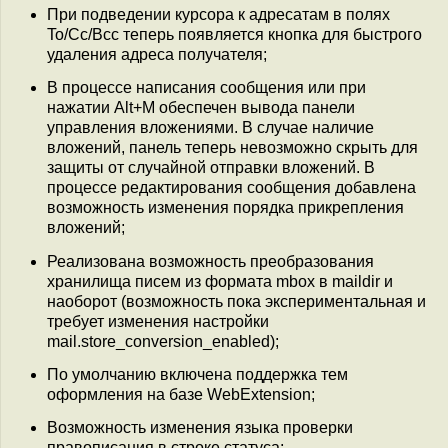
При подведении курсора к адресатам в полях
To/Cc/Bcc теперь появляется кнопка для быстрого
удаления адреса получателя;
В процессе написания сообщения или при
нажатии Alt+M обеспечен вывода панели
управления вложениями. В случае наличие
вложений, панель теперь невозможно скрыть для
защиты от случайной отправки вложений. В
процессе редактирования сообщения добавлена
возможность изменения порядка прикрепления
вложений;
Реализована возможность преобразования
хранилища писем из формата mbox в maildir и
наоборот (возможность пока экспериментальная и
требует изменения настройки
mail.store_conversion_enabled);
По умолчанию включена поддержка тем
оформления на базе WebExtension;
Возможность изменения языка проверки
правописания в строке статуса;