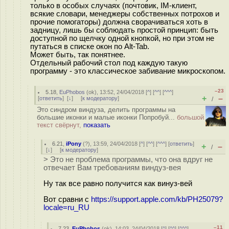
только в особых случаях (почтовик, IM-клиент,
всякие словари, менеджеры собственных потрохов и
прочие помогаторы) должна сворачиваться хоть в
задницу, лишь бы соблюдать простой принцип: быть
доступной по щелчку одной кнопкой, но при этом не
путаться в списке окон по Alt-Tab.
Может быть, так понятнее.
Отдельный рабочий стол под каждую такую
программу - это классическое забивание микроскопом.
–23
5.18
,
EuPhobos
(
ok
), 13:52, 24/04/2018 [
^
] [
^^
] [
^^^
]
+
–
[
ответить
]
[
↓
] [
к модератору
]
/
Это синдром виндуза, делить программы на
большие иконки и малые иконки Попробуй...
большой
текст свёрнут,
показать
6.21
,
iPony
(
?
), 13:59, 24/04/2018 [
^
] [
^^
] [
^^^
] [
ответить
]
+
–
/
[
↓
] [
к модератору
]
> Это не проблема программы, что она вдруг не
отвечает Вам требованиям виндуз-вея
Ну так все равно получится как винуз-вей
Вот сравни с
https://support.apple.com/kb/PH25079?
locale=ru_RU
–11
7.23
,
EuPhobos
(
ok
), 14:03, 24/04/2018 [
^
] [
^^
] [
^^^
]