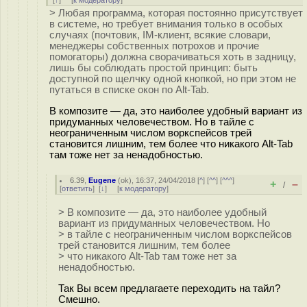
[
↑
] [
к модератору
]
> Любая программа, которая постоянно присутствует
в системе, но требует внимания только в особых
случаях (почтовик, IM-клиент, всякие словари,
менеджеры собственных потрохов и прочие
помогаторы) должна сворачиваться хоть в задницу,
лишь бы соблюдать простой принцип: быть
доступной по щелчку одной кнопкой, но при этом не
путаться в списке окон по Alt-Tab.
В композите — да, это наиболее удобный вариант из
придуманных человечеством. Но в тайле с
неограниченным числом воркспейсов трей
становится лишним, тем более что никакого Alt-Tab
там тоже нет за ненадобностью.
6.39
,
Eugene
(
ok
), 16:37, 24/04/2018 [
^
] [
^^
] [
^^^
]
+
–
/
[
ответить
]
[
↓
] [
к модератору
]
> В композите — да, это наиболее удобный
вариант из придуманных человечеством. Но
> в тайле с неограниченным числом воркспейсов
трей становится лишним, тем более
> что никакого Alt-Tab там тоже нет за
ненадобностью.
Так Вы всем предлагаете переходить на тайл?
Смешно.