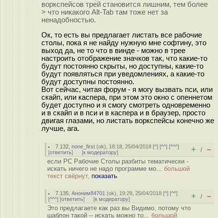
воркспейсов трей становится лишним, тем более
> что никакого Alt-Tab там тоже нет за
ненадобностью.
Ок, то есть вы предлагает листать все рабочие
столы, пока я не найду нужную мне софтину, это
выход да, не то что в винде - можно в трее
настроить отображение значков так, что какие-то
будут постоянно скрыты, но доступны, какие-то
будут появляться при уведомлениях, а какие-то
будут доступны постоянно.
Вот сейчас, читая форум - я могу вызвать пси, или
скайп, или каспера, при этом это окно с опеннетом
будет доступно и я смогу смотреть одновременно
и в скайп и в пси и в каспера и в браузер, просто
двигая глазами, но листать воркспейсы конечно же
лучше, ага.
7.132
,
none_first
(
ok
), 18:18, 25/04/2018 [
^
] [
^^
] [
^^^
]
+
–
/
[
ответить
]
[
к модератору
]
если РС Рабочие Столы разбиты тематически -
искать ничего не надо программе мо...
большой
текст свёрнут,
показать
7.135
,
Аноним84701
(
ok
), 19:29, 25/04/2018 [
^
] [
^^
]
+
–
/
[
^^^
] [
ответить
]
[
к модератору
]
Это предлагаете как раз вы Видимо, потому что
шаблон такой -- искать можно то...
большой