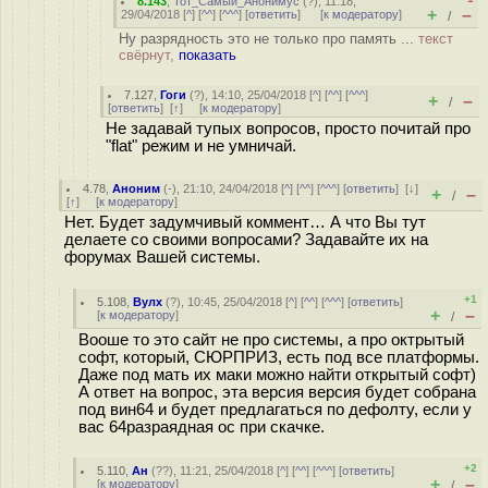
8.143
,
Тот_Самый_Анонимус
(
?
), 11:18,
+
–
29/04/2018 [
^
] [
^^
] [
^^^
] [
ответить
]
[
к модератору
]
/
Ну разрядность это не только про память ...
текст
свёрнут,
показать
7.127
,
Гоги
(
?
), 14:10, 25/04/2018 [
^
] [
^^
] [
^^^
]
+
–
/
[
ответить
]
[
↑
] [
к модератору
]
Не задавай тупых вопросов, просто почитай про
"flat" режим и не умничай.
4.78
,
Аноним
(
-
), 21:10, 24/04/2018 [
^
] [
^^
] [
^^^
] [
ответить
]
[
↓
]
+
–
/
[
↑
] [
к модератору
]
Нет. Будет задумчивый коммент… А что Вы тут
делаете со своими вопросами? Задавайте их на
форумах Вашей системы.
+1
5.108
,
Вулх
(
?
), 10:45, 25/04/2018 [
^
] [
^^
] [
^^^
] [
ответить
]
+
–
[
к модератору
]
/
Вооше то это сайт не про системы, а про октрытый
софт, который, СЮРПРИЗ, есть под все платформы.
Даже под мать их маки можно найти открытый софт)
А ответ на вопрос, эта версия версия будет собрана
под вин64 и будет предлагаться по дефолту, если у
вас 64разраядная ос при скачке.
+2
5.110
,
Ан
(
??
), 11:21, 25/04/2018 [
^
] [
^^
] [
^^^
] [
ответить
]
+
–
[
к модератору
]
/