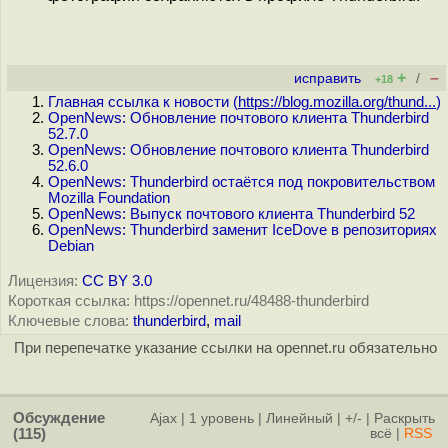
+
–
исправить
/
+18
Главная ссылка к новости (
https://blog.mozilla.org/thund...
)
OpenNews: Обновление почтового клиента Thunderbird
52.7.0
OpenNews: Обновление почтового клиента Thunderbird
52.6.0
OpenNews: Thunderbird остаётся под покровительством
Mozilla Foundation
OpenNews: Выпуск почтового клиента Thunderbird 52
OpenNews: Thunderbird заменит IceDove в репозиториях
Debian
Лицензия:
CC BY 3.0
Короткая ссылка: https://opennet.ru/48488-thunderbird
Ключевые слова:
thunderbird
,
mail
При перепечатке указание ссылки на opennet.ru обязательно
Обсуждение
Ajax
|
1 уровень
|
Линейный
|
+/-
|
Раскрыть
(115)
всё
|
RSS