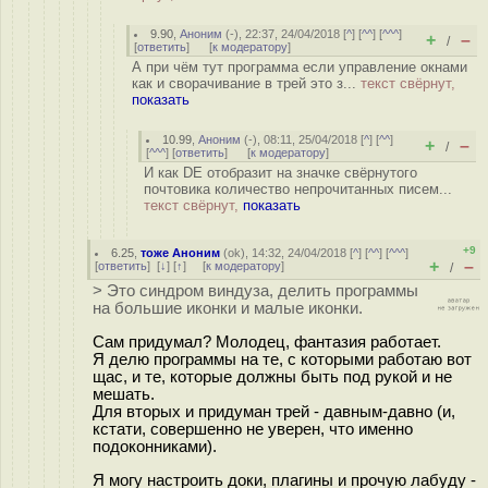
9.90
,
Аноним
(
-
), 22:37, 24/04/2018 [
^
] [
^^
] [
^^^
]
+
–
/
[
ответить
]
[
к модератору
]
А при чём тут программа если управление окнами
как и сворачивание в трей это з...
текст свёрнут,
показать
10.99
,
Аноним
(
-
), 08:11, 25/04/2018 [
^
] [
^^
]
+
–
/
[
^^^
] [
ответить
]
[
к модератору
]
И как DE отобразит на значке свёрнутого
почтовика количество непрочитанных писем...
текст свёрнут,
показать
+9
6.25
,
тоже Аноним
(
ok
), 14:32, 24/04/2018 [
^
] [
^^
] [
^^^
]
+
–
[
ответить
]
[
↓
] [
↑
] [
к модератору
]
/
> Это синдром виндуза, делить программы
на большие иконки и малые иконки.
Сам придумал? Молодец, фантазия работает.
Я делю программы на те, с которыми работаю вот
щас, и те, которые должны быть под рукой и не
мешать.
Для вторых и придуман трей - давным-давно (и,
кстати, совершенно не уверен, что именно
подоконниками).
Я могу настроить доки, плагины и прочую лабуду -