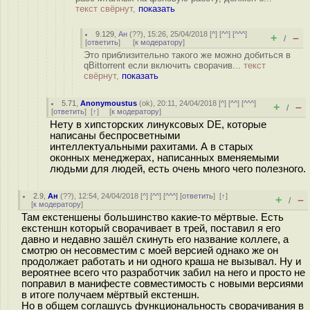
текст свёрнут,
показать
9.129
,
Ан
(
??
), 15:26, 25/04/2018 [
^
] [
^^
] [
^^^
]
+
–
/
[
ответить
]
[
к модератору
]
Это приблизительно такого же можно добиться в
qBittorrent если включить сворачив...
текст
свёрнут,
показать
5.71
,
Anonymoustus
(
ok
), 20:11, 24/04/2018 [
^
] [
^^
] [
^^^
]
+
–
/
[
ответить
]
[
↑
] [
к модератору
]
Нету в хипсторских линуксовых DE, которые
написаны беспросветными
интеллектуальными рахитами. А в старых
оконных менеджерах, написанных вменяемыми
людьми для людей, есть очень много чего полезного.
2.9
,
Ан
(
??
), 12:54, 24/04/2018 [
^
] [
^^
] [
^^^
] [
ответить
]
[
↑
]
+
–
/
[
к модератору
]
Там екстеншены большинство какие-то мёртвые. Есть
екстеншн который сворачивает в трей, поставил я его
давно и недавно зашёл скинуть его название коллеге, а
смотрю он несовместим с моей версией однако же он
продолжает работать и ни одного краша не вызывал. Ну и
вероятнее всего что разработчик забил на него и просто не
поправил в манифесте совместимость с новыми версиями
в итоге получаем мёртвый екстеншн.
Но в общем соглашусь функциональность сворачивания в