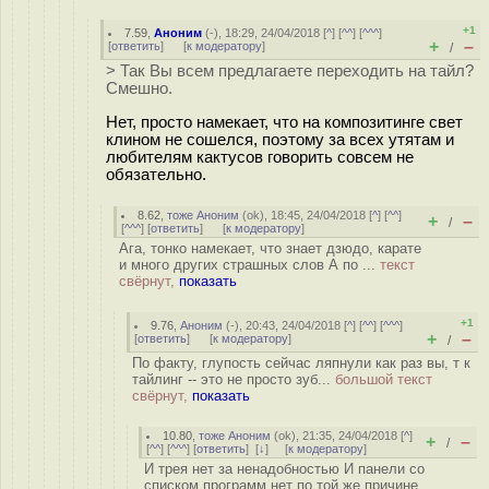
+1
7.59
,
Аноним
(
-
), 18:29, 24/04/2018 [
^
] [
^^
] [
^^^
]
+
–
[
ответить
]
[
к модератору
]
/
> Так Вы всем предлагаете переходить на тайл?
Смешно.
Нет, просто намекает, что на композитинге свет
клином не сошелся, поэтому за всех утятам и
любителям кактусов говорить совсем не
обязательно.
8.62
,
тоже Аноним
(
ok
), 18:45, 24/04/2018 [
^
] [
^^
]
+
–
/
[
^^^
] [
ответить
]
[
к модератору
]
Ага, тонко намекает, что знает дзюдо, карате
и много других страшных слов А по ...
текст
свёрнут,
показать
+1
9.76
,
Аноним
(
-
), 20:43, 24/04/2018 [
^
] [
^^
] [
^^^
]
+
–
[
ответить
]
[
к модератору
]
/
По факту, глупость сейчас ляпнули как раз вы, т к
тайлинг -- это не просто зуб...
большой текст
свёрнут,
показать
10.80
,
тоже Аноним
(
ok
), 21:35, 24/04/2018 [
^
]
+
–
/
[
^^
] [
^^^
] [
ответить
]
[
↓
] [
к модератору
]
И трея нет за ненадобностью И панели со
списком программ нет по той же причине