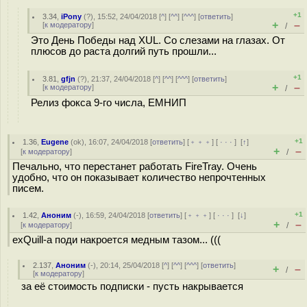
+1
3.34
,
iPony
(
?
), 15:52, 24/04/2018 [
^
] [
^^
] [
^^^
] [
ответить
]
+
–
[
к модератору
]
/
Это День Победы над XUL. Со слезами на глазах. От
плюсов до раста долгий путь прошли...
+1
3.81
,
gfjn
(
?
), 21:37, 24/04/2018 [
^
] [
^^
] [
^^^
] [
ответить
]
+
–
[
к модератору
]
/
Релиз фокса 9-го числа, ЕМНИП
+1
1.36
,
Eugene
(
ok
), 16:07, 24/04/2018 [
ответить
] [
﹢﹢﹢
] [
· · ·
]
[
↑
]
+
–
[
к модератору
]
/
Печально, что перестанет работать FireTray. Очень
удобно, что он показывает количество непрочтенных
писем.
+1
1.42
,
Аноним
(
-
), 16:59, 24/04/2018 [
ответить
] [
﹢﹢﹢
] [
· · ·
]
[
↓
]
+
–
[
к модератору
]
/
exQuill-а поди накроется медным тазом... (((
2.137
,
Аноним
(
-
), 20:14, 25/04/2018 [
^
] [
^^
] [
^^^
] [
ответить
]
+
–
/
[
к модератору
]
за её стоимость подписки - пусть накрывается