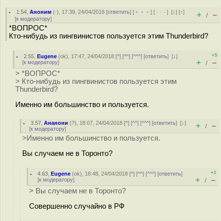
1.54
,
Аноним
(
-
), 17:39, 24/04/2018 [
ответить
] [
﹢﹢﹢
] [
· · ·
]
[
↓
] [
↑
]
+
–
/
[
к модератору
]
*ВОПРОС*
Кто-нибудь из пингвинистов пользуется этим Thunderbird?
+5
2.55
,
Eugene
(
ok
), 17:47, 24/04/2018 [
^
] [
^^
] [
^^^
] [
ответить
]
[
↓
]
+
–
[
к модератору
]
/
> *ВОПРОС*
> Кто-нибудь из пингвинистов пользуется этим
Thunderbird?
Именно им большинство и пользуется.
3.57
,
Ананони
(
?
), 18:07, 24/04/2018 [
^
] [
^^
] [
^^^
] [
ответить
]
[
↓
]
+
–
/
[
к модератору
]
>Именно им большинство и пользуется.
Вы случаем не в Торонто?
+1
4.63
,
Eugene
(
ok
), 18:48, 24/04/2018 [
^
] [
^^
] [
^^^
] [
ответить
]
+
–
[
к модератору
]
/
> Вы случаем не в Торонто?
Совершенно случайно в РФ