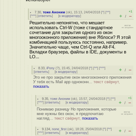
+1
7.30
,
тоже Аноним
(
ok
), 15:13, 24/04/2018 [
^
] [
^^
]
+
–
[
^^^
] [
ответить
]
[
к модератору
]
/
Решительно непонятно, что мешает
использовать Ctrl-W (тоже стандартное
сочетание для закрытия одного из окон
многооконного приложения) вне Яблоси? Я этой
комбинацией пользуюсь постоянно, например.
Значительно чаще, чем Ctrl-Q или Alt-F4.
Вкладки браузера, файлы в IDE, документы в
LO...
8.33
,
iPony
(
?
), 15:45, 24/04/2018 [
^
] [
^^
] [
^^^
]
+
–
/
[
ответить
]
[
к модератору
]
Это не про закрытие окон многооконного приложения
У тебя есть Mail app одноконн...
текст свёрнут,
показать
+1
9.35
,
тоже Аноним
(
ok
), 15:57, 24/04/2018 [
^
] [
^^
]
+
–
[
^^^
] [
ответить
]
[
к модератору
]
/
Понимаю разницу Но приложения, которые
мне нужны без окон, я предпочитаю
нагляд...
текст свёрнут,
показать
9.134
,
none_first
(
ok
), 18:28, 25/04/2018 [
^
] [
^^
]
+
–
/
[
^^^
] [
ответить
]
[
к модератору
]