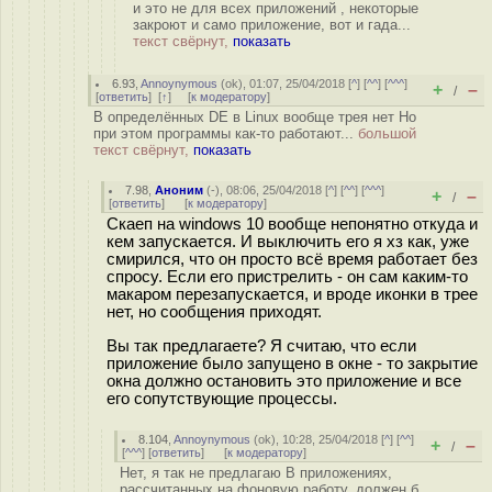
и это не для всех приложений , некоторые
закроют и само приложение, вот и гада...
текст свёрнут,
показать
6.93
,
Annoynymous
(
ok
), 01:07, 25/04/2018 [
^
] [
^^
] [
^^^
]
+
–
/
[
ответить
]
[
↑
] [
к модератору
]
В определённых DE в Linux вообще трея нет Но
при этом программы как-то работают...
большой
текст свёрнут,
показать
7.98
,
Аноним
(
-
), 08:06, 25/04/2018 [
^
] [
^^
] [
^^^
]
+
–
/
[
ответить
]
[
к модератору
]
Скаеп на windows 10 вообще непонятно откуда и
кем запускается. И выключить его я хз как, уже
смирился, что он просто всё время работает без
спросу. Если его пристрелить - он сам каким-то
макаром перезапускается, и вроде иконки в трее
нет, но сообщения приходят.
Вы так предлагаете? Я считаю, что если
приложение было запущено в окне - то закрытие
окна должно остановить это приложение и все
его сопутствующие процессы.
8.104
,
Annoynymous
(
ok
), 10:28, 25/04/2018 [
^
] [
^^
]
+
–
/
[
^^^
] [
ответить
]
[
к модератору
]
Нет, я так не предлагаю В приложениях,
рассчитанных на фоновую работу, должен б...