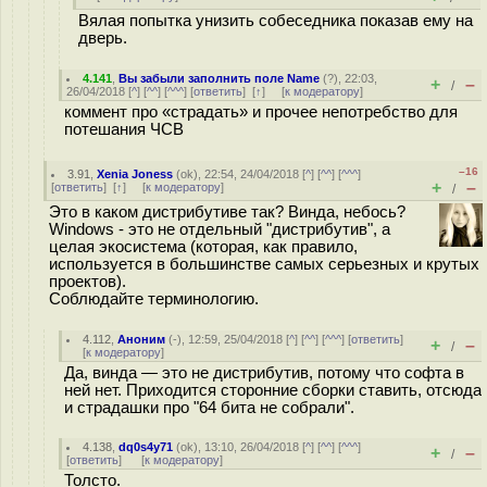
Вялая попытка унизить собеседника показав ему на
дверь.
4.141
,
Вы забыли заполнить поле Name
(
?
), 22:03,
+
–
/
26/04/2018 [
^
] [
^^
] [
^^^
] [
ответить
]
[
↑
] [
к модератору
]
коммент про «страдать» и прочее непотребство для
потешания ЧСВ
–16
3.91
,
Xenia Joness
(
ok
), 22:54, 24/04/2018 [
^
] [
^^
] [
^^^
]
+
–
[
ответить
]
[
↑
] [
к модератору
]
/
Это в каком дистрибутиве так? Винда, небось?
Windows - это не отдельный "дистрибутив", а
целая экосистема (которая, как правило,
используется в большинстве самых серьезных и крутых
проектов).
Соблюдайте терминологию.
4.112
,
Аноним
(
-
), 12:59, 25/04/2018 [
^
] [
^^
] [
^^^
] [
ответить
]
+
–
/
[
к модератору
]
Да, винда — это не дистрибутив, потому что софта в
ней нет. Приходится сторонние сборки ставить, отсюда
и страдашки про "64 бита не собрали".
4.138
,
dq0s4y71
(
ok
), 13:10, 26/04/2018 [
^
] [
^^
] [
^^^
]
+
–
/
[
ответить
]
[
к модератору
]
Толсто.