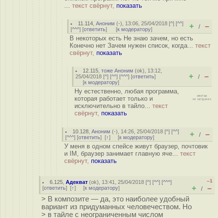
...
текст свёрнут,
показать
11.114
,
Аноним
(
-
), 13:06, 25/04/2018 [
^
] [
^^
]
+
–
/
[
^^^
] [
ответить
]
[
к модератору
]
В некоторых есть Не знаю зачем, но есть
Конечно нет Зачем нужен список, когда...
текст
свёрнут,
показать
12.115
,
тоже Аноним
(
ok
), 13:12,
+
–
25/04/2018 [
^
] [
^^
] [
^^^
] [
ответить
]
/
[
к модератору
]
Ну естественно, любая программа,
которая работает только и
исключительно в тайло...
текст
свёрнут,
показать
10.128
,
Аноним
(
-
), 14:26, 25/04/2018 [
^
] [
^^
]
+
–
/
[
^^^
] [
ответить
]
[
↑
] [
к модератору
]
У меня в одном спейсе живут браузер, почтовик
и IM, браузер занимает главную яче...
текст
свёрнут,
показать
–1
6.125
,
Адекват
(
ok
), 13:41, 25/04/2018 [
^
] [
^^
] [
^^^
]
+
–
[
ответить
]
[
↑
] [
к модератору
]
/
> В композите — да, это наиболее удобный
вариант из придуманных человечеством. Но
> в тайле с неограниченным числом