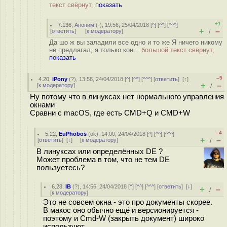
текст свёрнут,
показать
+1
7.136
,
Аноним
(
-
), 19:56, 25/04/2018 [
^
] [
^^
] [
^^^
]
+
–
[
ответить
]
[
к модератору
]
/
Да шо ж вы заладили все одно и то же Я ничего никому
не предлагал, я только кон...
большой текст свёрнут,
показать
–5
4.20
,
iPony
(
?
), 13:58, 24/04/2018 [
^
] [
^^
] [
^^^
] [
ответить
]
[
↑
]
+
–
[
к модератору
]
/
Ну потому что в линуксах нет нормального управления
окнами
Сравни с macOS, где есть CMD+Q и CMD+W
–4
5.22
,
EuPhobos
(
ok
), 14:00, 24/04/2018 [
^
] [
^^
] [
^^^
]
+
–
[
ответить
]
[
↓
] [
к модератору
]
/
В линуксах или определённых DE ?
Может проблема в том, что не тем DE
пользуетесь?
6.28
,
IB
(
?
), 14:56, 24/04/2018 [
^
] [
^^
] [
^^^
] [
ответить
]
[
↓
]
+
–
/
[
к модератору
]
Это не совсем окна - это про документы скорее.
В макос оно обычно ещё и версионируется -
поэтому и Cmd-W (закрыть документ) широко
используют