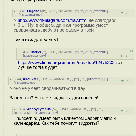
3.48
,
Eugene
(
ok
), 17:25, 24/04/2018 [
^
] [
^^
] [
^^^
] [
ответить
]
+
–
/
[
к модератору
]
>
http://www.4t-niagara.com/tray.html
не благодари.
> З.Ы. Ну, в общем, данная программа умеет
сворачивать любую программу в трей.
Так это ж для винды!
+1
4.58
,
marks
(
?
), 18:15, 24/04/2018 [
^
] [
^^
] [
^^^
] [
ответить
]
+
–
[
к модератору
]
/
https://www.linux.org.ru/forum/desktop/12475232
так
лучше тогда будет
2.44
,
Аноним
(
-
), 17:16, 24/04/2018 [
^
] [
^^
] [
^^^
] [
ответить
]
[
↑
]
+
–
/
[
к модератору
]
> оно не умеет сворачиваться в tray
Зачем это? Есть же виджеты для панелей.
3.84
,
Annoynymous
(
ok
), 21:49, 24/04/2018 [
^
] [
^^
] [
^^^
]
+
–
/
[
ответить
]
[
к модератору
]
Thunderbird умеет быть клиентом Jabber,Matrix и
календарём. Как тебе помогут виджеты?