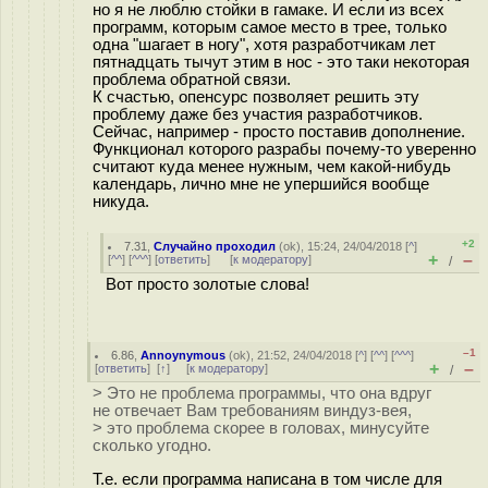
но я не люблю стойки в гамаке. И если из всех
программ, которым самое место в трее, только
одна "шагает в ногу", хотя разработчикам лет
пятнадцать тычут этим в нос - это таки некоторая
проблема обратной связи.
К счастью, опенсурс позволяет решить эту
проблему даже без участия разработчиков.
Сейчас, например - просто поставив дополнение.
Функционал которого разрабы почему-то уверенно
считают куда менее нужным, чем какой-нибудь
календарь, лично мне не упершийся вообще
никуда.
+2
7.31
,
Случайно проходил
(
ok
), 15:24, 24/04/2018 [
^
]
+
–
[
^^
] [
^^^
] [
ответить
]
[
к модератору
]
/
Вот просто золотые слова!
–1
6.86
,
Annoynymous
(
ok
), 21:52, 24/04/2018 [
^
] [
^^
] [
^^^
]
+
–
[
ответить
]
[
↑
] [
к модератору
]
/
> Это не проблема программы, что она вдруг
не отвечает Вам требованиям виндуз-вея,
> это проблема скорее в головах, минусуйте
сколько угодно.
Т.е. если программа написана в том числе для