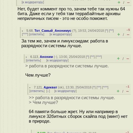
+
–
[
к модератору
]
/
Нет, будет коммент про то, зачем тебе так нужны 64
бита. Даже если у тебя там террабайтные архивы
неприличных писем - это не особо поможет.
–5
5.68
,
Тот_Самый_Анонимус
(
?
), 19:53, 24/04/2018 [
^
] [
^^
]
+
–
[
^^^
] [
ответить
]
[
к модератору
]
/
За тем же, зачем и линуксоидам: работа в
разрядности системы лучше.
6.113
,
Аноним
(
-
), 13:00, 25/04/2018 [
^
] [
^^
] [
^^^
]
+
–
/
[
ответить
]
[
к модератору
]
> работа в разрядности системы лучше.
Чем лучше?
–1
7.121
,
Адекват
(
ok
), 13:30, 25/04/2018 [
^
] [
^^
] [
^^^
]
+
–
[
ответить
]
[
↓
] [
к модератору
]
/
>> работа в разрядности системы лучше.
> Чем лучше?
64 памяти больше жрет. Ну или например в
линуксе 32битных сборок скайпа под (минт) нет
в природе.
–1