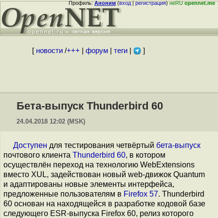
Профиль:
Аноним
(
вход
|
регистрация
)
неRU
opennet.me
[
новости
/
+++
|
форум
|
теги
|
]
Бета-выпуск Thunderbird 60
24.04.2018 12:02 (MSK)
Доступен
для тестирования четвёртый
бета-выпуск
почтового клиента
Thunderbird 60
, в котором
осуществлён переход на технологию WebExtensions
вместо XUL, задействован новый web-движок Quantum
и адаптированы новые элементы интерфейса,
предложенные пользователям в
Firefox 57
. Thunderbird
60 основан на находящейся в разработке кодовой базе
следующего ESR-выпуска Firefox 60, релиз которого