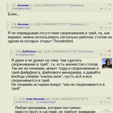
+3
2.7
,
Аноним
(
-
), 12:44, 24/04/2018 [
^
] [
^^
] [
^^^
] [
ответить
]
+
–
[
к модератору
]
/
Блин...
+2
2.8
,
Аноним
(
-
), 12:53, 24/04/2018 [
^
] [
^^
] [
^^^
] [
ответить
]
[
↓
]
+
–
[
к модератору
]
/
Я не оправдываю отсутствие сворачивания в трей, но, как
вариант, можно использовать несколько рабочих столов на
одном из которых открыт Thunderbird.
–14
3.10
,
EuPhobos
(
ok
), 13:00, 24/04/2018 [
^
] [
^^
] [
^^^
] [
ответить
]
+
–
[
к модератору
]
/
Я даже и не думал на тему "как сделать
сворачивание в трей", т.к. есть множество столов.
Так-же не понимаю, может тогда и сворачивание в
трей файрфокса, файлового менеджера, а давайте
вообще уберём "кнопки окон", пусть всё и вся
сворачивается в трей.
Не понимаю истерики вокруг "оно не сворачивается в
трей".
+25
4.13
,
тоже Аноним
(
ok
), 13:19, 24/04/2018 [
^
] [
^^
] [
^^^
]
+
–
[
ответить
]
[
↓
] [
к модератору
]
/
Любая программа, которая постоянно
присутствует в системе, но требует внимания