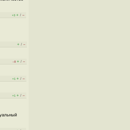
+
–
/
+3
+
–
/
+
–
/
–8
+
–
/
+1
+
–
/
+1
туальный