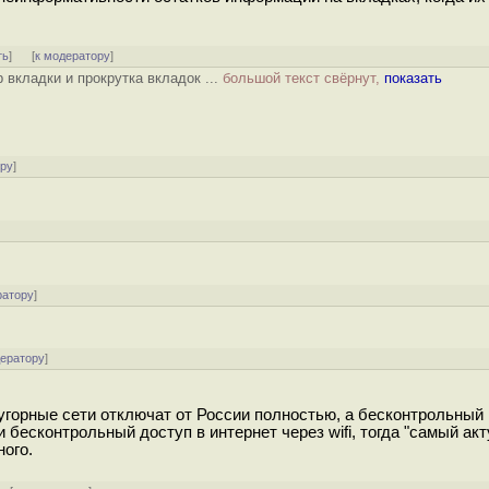
ть
]
[
к модератору
]
вкладки и прокрутка вкладок ...
большой текст свёрнут,
показать
ору
]
ратору
]
дератору
]
бугорные сети отключат от России полностью, а бесконтрольный
 бесконтрольный доступ в интернет через wifi, тогда "самый ак
ного.