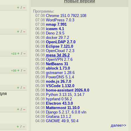
Новые версии
+
–
/
Программы:
07.08
Chrome 151.0.7922.108
07.08
WordPress 7.0.3
07.08
nmap 7.991
06.08
icewm 4.1
+
–
/
06.08
Deno 2.9.5
06.08
docker 29.7.2
06.08
OpenLDAP 2.7.0
06.08
Eclipse 7.121.0
06.08
OpenCloud 7.2.3
+
–
/
+23
06.08
mesa 3d 26.2
05.08
OpenVPN 2.7.6
05.08
NetBeans 31
05.08
ublock 1.73.0
+
–
/
+30
05.08
gstreamer 1.28.6
05.08
PowerDNS 5.1.4
05.08
node.js 26.7.0
05.08
VSCode 1.132.0
+
–
/
05.08
home-assistant 2026.8.0
 для
05.08
Python 3.13.15, 3.14.7
05.08
hyprland 0.56.2
04.08
Electron 43.3.0
04.08
Mattermost 11.10.0
+
–
/
04.08
Django 5.2.17, 6.0.8
vln
04.08
Grafana 13.1.2
04.08
GNOME 49.9, 50.4
далее>>
+
–
/