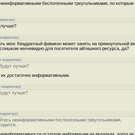
ь неинформативными бесполезными треугольниками, по которым
одератору
]
 лучше?
 модератору
]
ь мозг. Квадратный фавикон может занять на прямоугольной в
слишком неочевидно для посетителя айтишного ресурса, да?
к модератору
]
 будут лучше?
т их достаточно информативными.
к модератору
]
будут лучше?
модератору
]
айтесь неинформативными бесполезными треугольниками,
ходится.
неинформативности остатков информации на вкладках, когда их