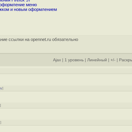
ния Firefox 57
е оформление меню
ижком и новым оформлением
ние ссылки на opennet.ru обязательно
Ajax
|
1 уровень
|
Линейный
|
+/-
|
Раскры
]
ру
]
у
]
у
]