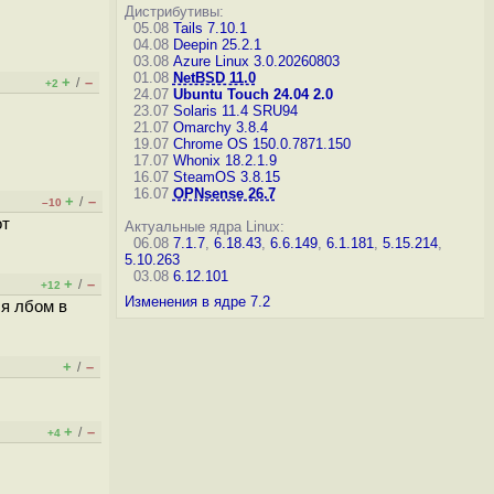
Дистрибутивы:
05.08
Tails 7.10.1
04.08
Deepin 25.2.1
03.08
Azure Linux 3.0.20260803
01.08
NetBSD 11.0
+
–
/
+2
24.07
Ubuntu Touch 24.04 2.0
23.07
Solaris 11.4 SRU94
21.07
Omarchy 3.8.4
19.07
Chrome OS 150.0.7871.150
17.07
Whonix 18.2.1.9
16.07
SteamOS 3.8.15
16.07
OPNsense 26.7
+
–
/
–10
от
Актуальные ядра Linux:
06.08
7.1.7
,
6.18.43
,
6.6.149
,
6.1.181
,
5.15.214
,
5.10.263
03.08
6.12.101
+
–
/
+12
Изменения в ядре 7.2
я лбом в
+
–
/
+
–
/
+4