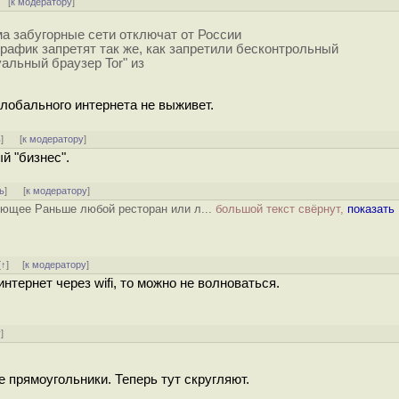
 [
к модератору
]
ма забугорные сети отключат от России
афик запретят так же, как запретили бесконтрольный
туальный браузер Tor" из
глобального интернета не выживет.
ь
]
[
к модератору
]
й "бизнес".
ь
]
[
к модератору
]
ующее Раньше любой ресторан или л...
большой текст свёрнут,
показать
[
↑
] [
к модератору
]
нтернет через wifi, то можно не волноваться.
у
]
ые прямоугольники. Теперь тут скругляют.