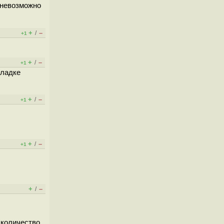
 невозможно
+
–
/
+1
+
–
/
+1
кладке
+
–
/
+1
+
–
/
+1
+
–
/
 количество