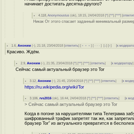
начинает достигать десятка-другого?
4.118
,
Anonymoustus
(
ok
), 18:15, 24/04/2018 [
^
] [
^^
] [
^^^
] [
ответи
Никак От этого спасает заданный минимальный размер 
1.6
,
Аноним
(
-
), 21:18, 23/04/2018 [
ответить
] [
﹢﹢﹢
] [
· · ·
]
[
↓
] [
↑
] [
к модерат
Красиво. Ждём.
2.9
,
Аноним
(
-
), 21:35, 23/04/2018 [
^
] [
^^
] [
^^^
] [
ответить
]
[
к модератору
]
Сейчас самый актуальный браузер это Tor
3.12
,
Аноним
(
-
), 21:45, 23/04/2018 [
^
] [
^^
] [
^^^
] [
ответить
]
[
к моде
https://ru.wikipedia.org/wiki/Tor
3.106
,
rvs2016
(
ok
), 16:44, 24/04/2018 [
^
] [
^^
] [
^^^
] [
ответить
]
[
к мо
> Сейчас самый актуальный браузер это Tor
Когда в погоне за нарушителями типа Телеграма за
шифрованный трафик запретят так же, как запретили
браузер Tor" из актуального превратится в бесполез