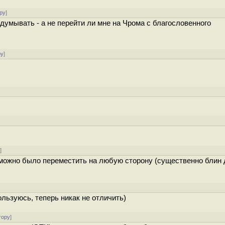
ру
]
думывать - а не перейти ли мне на Чрома с благословенного
ру
]
у
]
ов можно было переместить на любую сторону (существенно блин
ользуюсь, теперь никак не отличить)
тору
]