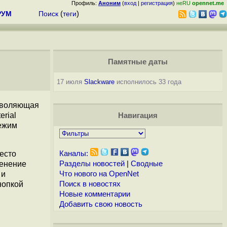
Профиль:
Аноним
(
вход
|
регистрация
)
неRU
opennet.me
РУМ
Поиск
(
теги
)
Памятные даты
17 июля
Slackware
исполнилось 33 года
зволяющая
rial
Навигация
режим
есто
Каналы:
менение
Разделы новостей
|
Сводные
 и
Что нового на OpenNet
нопкой
Поиск в новостях
Новые комментарии
Добавить свою новость