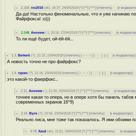
2.103
,
rvs2016
(
ok
), 16:37, 24/04/2018 [
^
] [
^^
] [
^^^
] [
ответить
]
[
к модерато
Да-да! Настолько феноменальные, что я уже начинаю по
Файрфокса! :о)))
2.148
,
Аноним
(
-
), 20:16, 27/04/2018 [
^
] [
^^
] [
^^^
] [
ответить
]
[
к модерато
То ли ещё будет, ой-ёй-ёй...
1.3
,
Berkwit
(
?
), 21:15, 23/04/2018 [
ответить
] [
﹢﹢﹢
] [
· · ·
]
[
↑
] [
к модератору
]
А новость точно не про файрфокс?
1.4
,
турин
(
?
), 21:16, 23/04/2018 [
ответить
] [
﹢﹢﹢
] [
· · ·
]
[
↓
] [
к модератору
]
это какой-то фаерфокс..
2.11
,
Аноним
(
-
), 21:39, 23/04/2018 [
^
] [
^^
] [
^^^
] [
ответить
]
[
к модератор
точнее какая то опера, но в опере хотя бы панель таб
современных экранов 16*9)
2.24
,
Вулх
(
?
), 22:56, 23/04/2018 [
^
] [
^^
] [
^^^
] [
ответить
]
[
к модератору
]
Реально лиса, мне тоже так показалось. Я ими обоими п
3.78
,
Xasd
(
ok
), 11:01, 24/04/2018 [
^
] [
^^
] [
^^^
] [
ответить
]
[
к модера