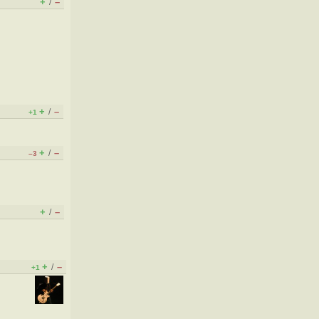
+
–
/
+
–
/
+1
+
–
/
–3
+
–
/
+
–
/
+1