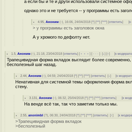
а если бы и те и други использовали системное офо
однако это и не требуется -- у программы есть загол
4.95
,
Аноним
(
-
), 16:06, 24/04/2018 [
^
] [
^^
] [
^^^
] [
ответить
]
[
к
> у программы есть заголовок окна
А у хромого по дефолту нет.
1.5
,
Аноним
(
-
), 21:18, 23/04/2018 [
ответить
] [
﹢﹢﹢
] [
· · ·
]
[
↓
] [
↑
] [
к модерат
Трапецивидная форма вкладок выглядит более современно, 
бесполезный шаг назад.
2.44
,
Аноним
(
-
), 04:59, 24/04/2018 [
^
] [
^^
] [
^^^
] [
ответить
]
[
↓
] [
к модерат
Ненативная для системной темы оформления форма вкла
стену.
3.131
,
Аноним
(
-
), 06:32, 25/04/2018 [
^
] [
^^
] [
^^^
] [
ответить
]
[
к мод
На венде всё так, так что заметим только мы.
2.55
,
anonimbl
(
?
), 06:30, 24/04/2018 [
^
] [
^^
] [
^^^
] [
ответить
]
[
↑
] [
к модер
>Трапецивидная форма вкладок
>бесполезный