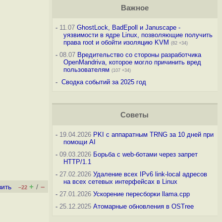
Важное
-
11.07
GhostLock, BadEpoll и Januscape -
уязвимости в ядре Linux, позволяющие получить
права root и обойти изоляцию KVM
(82 +34)
-
08.07
Вредительство со стороны разработчика
OpenMandriva, которое могло причинить вред
пользователям
(107 +34)
-
Сводка событий за 2025 год
Советы
-
19.04.2026
PKI с аппаратным TRNG за 10 дней при
помощи AI
-
09.03.2026
Борьба с web-ботами через запрет
HTTP/1.1
-
27.02.2026
Удаление всех IPv6 link-local адресов
на всех сетевых интерфейсах в Linux
+
–
вить
/
–22
-
27.01.2026
Ускорение пересборки llama.cpp
-
25.12.2025
Атомарные обновления в OSTree