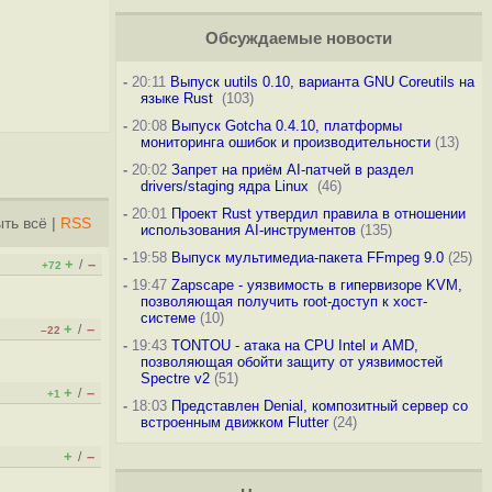
Обсуждаемые новости
-
20:11
Выпуск uutils 0.10, варианта GNU Coreutils на
языке Rust
(103)
-
20:08
Выпуск Gotcha 0.4.10, платформы
мониторинга ошибок и производительности
(13)
-
20:02
Запрет на приём AI-патчей в раздел
drivers/staging ядра Linux
(46)
-
20:01
Проект Rust утвердил правила в отношении
ть всё
|
RSS
использования AI-инструментов
(135)
-
19:58
Выпуск мультимедиа-пакета FFmpeg 9.0
(25)
+
–
/
+72
-
19:47
Zapscape - уязвимость в гипервизоре KVM,
позволяющая получить root-доступ к хост-
системе
(10)
+
–
/
–22
-
19:43
TONTOU - атака на CPU Intel и AMD,
позволяющая обойти защиту от уязвимостей
Spectre v2
(51)
+
–
/
+1
-
18:03
Представлен Denial, композитный сервер со
встроенным движком Flutter
(24)
+
–
/