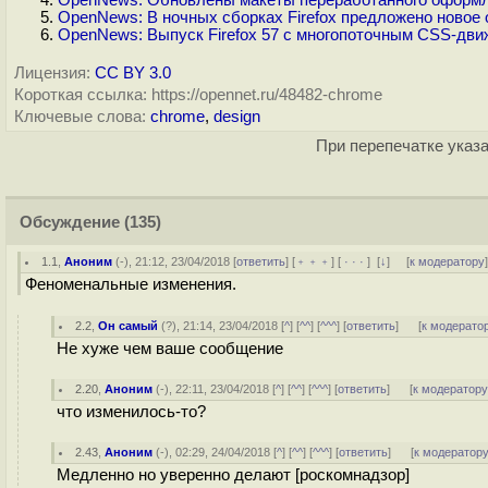
OpenNews: Обновлены макеты переработанного оформле
OpenNews: В ночных сборках Firefox предложено ново
OpenNews: Выпуск Firefox 57 с многопоточным CSS-дв
Лицензия:
CC BY 3.0
Короткая ссылка: https://opennet.ru/48482-chrome
Ключевые слова:
chrome
,
design
При перепечатке указа
Обсуждение
(135)
1.1
,
Аноним
(
-
), 21:12, 23/04/2018 [
ответить
] [
﹢﹢﹢
] [
· · ·
]
[
↓
] [
к модератору
Феноменальные изменения.
2.2
,
Он самый
(
?
), 21:14, 23/04/2018 [
^
] [
^^
] [
^^^
] [
ответить
]
[
к модерато
Не хуже чем ваше сообщение
2.20
,
Аноним
(
-
), 22:11, 23/04/2018 [
^
] [
^^
] [
^^^
] [
ответить
]
[
к модератор
что изменилось-то?
2.43
,
Аноним
(
-
), 02:29, 24/04/2018 [
^
] [
^^
] [
^^^
] [
ответить
]
[
к модератор
Медленно но уверенно делают [роскомнадзор]