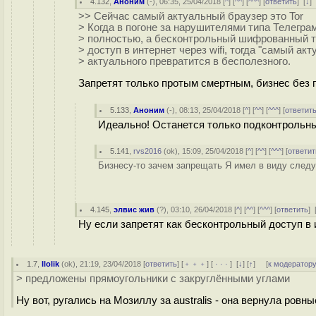
4.132
,
Аноним
(
-
), 06:35, 25/04/2018 [
^
] [
^^
] [
^^^
] [
ответить
]
[
↓
]
>> Сейчас самый актуальный браузер это Tor
> Когда в погоне за нарушителями типа Телегра
> полностью, а бесконтрольный шифрованный тр
> доступ в интернет через wifi, тогда "самый ак
> актуального превратится в бесполезного.
Запретят только протым смертным, бизнес без 
5.133
,
Аноним
(
-
), 08:13, 25/04/2018 [
^
] [
^^
] [
^^^
] [
ответит
Идеально! Останется только подконтрольны
5.141
,
rvs2016
(
ok
), 15:09, 25/04/2018 [
^
] [
^^
] [
^^^
] [
ответит
Бизнесу-то зачем запрещать Я имел в виду след
4.145
,
элвис жив
(
?
), 03:10, 26/04/2018 [
^
] [
^^
] [
^^^
] [
ответить
]
Ну если запретят как бесконтрольный доступ в и
1.7
,
llolik
(
ok
), 21:19, 23/04/2018 [
ответить
] [
﹢﹢﹢
] [
· · ·
]
[
↓
] [
↑
] [
к модератор
> предложены прямоугольники с закруглёнными углами
Ну вот, ругались на Мозиллу за australis - она вернула ровн