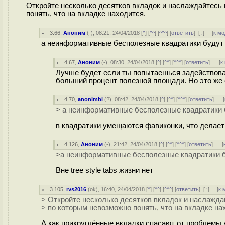
Откройте несколько десятков вкладок и наслаждайтес
понять, что на вкладке находится.
3.66
,
Аноним
(
-
), 08:21, 24/04/2018 [
^
] [
^^
] [
^^^
] [
ответить
]
[
↓
] [
к м
а неинформативные бесполезные квадратики будут
4.67
,
Аноним
(
-
), 08:30, 24/04/2018 [
^
] [
^^
] [
^^^
] [
ответить
]
[
к
Лучше будет если ты попытаешься задействоват
больший процент полезной площади. Но это же 
4.70
,
anonimbl
(
?
), 08:42, 24/04/2018 [
^
] [
^^
] [
^^^
] [
ответить
]
[
> а неинформативные бесполезные квадратики
в квадратики умещаются фавиконки, что делае
4.126
,
Аноним
(
-
), 21:42, 24/04/2018 [
^
] [
^^
] [
^^^
] [
ответить
]
[
>а неинформативные бесполезные квадратики 
Вне tree style tabs жизни нет
3.105
,
rvs2016
(
ok
), 16:40, 24/04/2018 [
^
] [
^^
] [
^^^
] [
ответить
]
[
↑
] [
к 
> Откройте несколько десятков вкладок и наслажд
> по которым невозможно понять, что на вкладке на
А как прикруглённые вкладки спасают от проблемы 