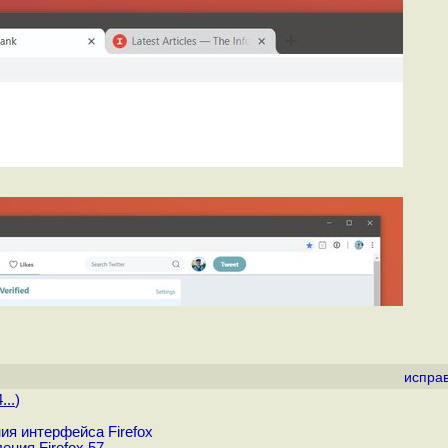
испра
...
)
ия интерфейса Firefox