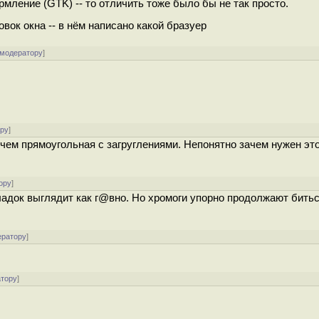
рмление (GTK) -- то отличить тоже было бы не так просто.
овок окна -- в нём написано какой бразуер
 модератору
]
ору
]
чем прямоугольная с загруглениями. Непонятно зачем нужен эт
ору
]
док выглядит как г@вно. Но хромоги упорно продолжают битьс
ератору
]
атору
]