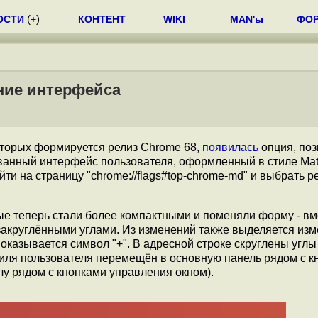
ОСТИ
(
+
)
КОНТЕНТ
WIKI
MAN'ы
ФО
ние интерфейса
которых формируется релиз Chrome 68,
появилась
опция, по
анный интерфейс пользователя, оформленный в стиле Mate
ти на страницу "chrome://flags#top-chrome-md" и выбрать 
е теперь стали более компактными и поменяли форму - вм
акруглёнными углами. Из изменений также выделяется из
показывается символ "+". В адресной строке скруглены углы
иля пользователя перемещён в основную панель рядом с к
у рядом с кнопками управления окном).