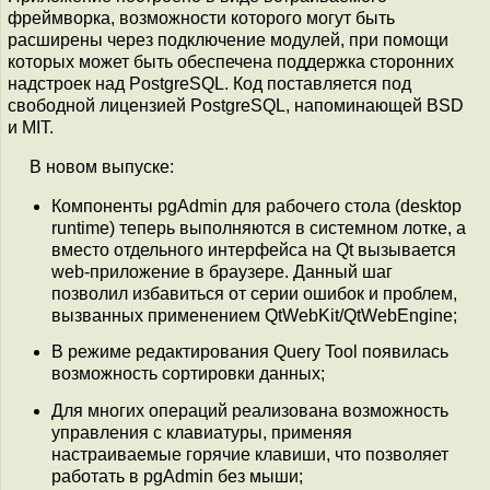
фреймворка, возможности которого могут быть
расширены через подключение модулей, при помощи
которых может быть обеспечена поддержка сторонних
надстроек над PostgreSQL. Код поставляется под
свободной лицензией PostgreSQL, напоминающей BSD
и MIT.
В новом выпуске:
Компоненты pgAdmin для рабочего стола (desktop
runtime) теперь выполняются в системном лотке, а
вместо отдельного интерфейса на Qt вызывается
web-приложение в браузере. Данный шаг
позволил избавиться от серии ошибок и проблем,
вызванных применением QtWebKit/QtWebEngine;
В режиме редактирования Query Tool появилась
возможность сортировки данных;
Для многих операций реализована возможность
управления с клавиатуры, применяя
настраиваемые горячие клавиши, что позволяет
работать в pgAdmin без мыши;