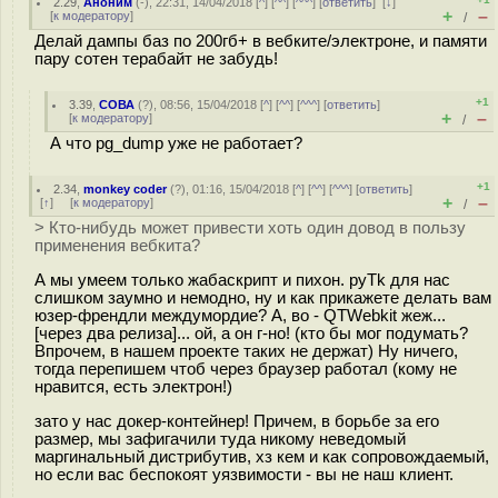
2.29
,
Аноним
(
-
), 22:31, 14/04/2018 [
^
] [
^^
] [
^^^
] [
ответить
]
[
↓
]
+
–
[
к модератору
]
/
Делай дампы баз по 200гб+ в вебките/электроне, и памяти
пару сотен терабайт не забудь!
+1
3.39
,
СОВА
(
?
), 08:56, 15/04/2018 [
^
] [
^^
] [
^^^
] [
ответить
]
+
–
[
к модератору
]
/
А что pg_dump уже не работает?
+1
2.34
,
monkey coder
(
?
), 01:16, 15/04/2018 [
^
] [
^^
] [
^^^
] [
ответить
]
+
–
[
↑
] [
к модератору
]
/
> Кто-нибудь может привести хоть один довод в пользу
применения вебкита?
А мы умеем только жабаскрипт и пихон. pyTk для нас
слишком заумно и немодно, ну и как прикажете делать вам
юзер-френдли междумордие? А, во - QTWebkit жеж...
[через два релиза]... ой, а он г-но! (кто бы мог подумать?
Впрочем, в нашем проекте таких не держат) Ну ничего,
тогда перепишем чтоб через браузер работал (кому не
нравится, есть электрон!)
зато у нас докер-контейнер! Причем, в борьбе за его
размер, мы зафигачили туда никому неведомый
маргинальный дистрибутив, хз кем и как сопровождаемый,
но если вас беспокоят уязвимости - вы не наш клиент.