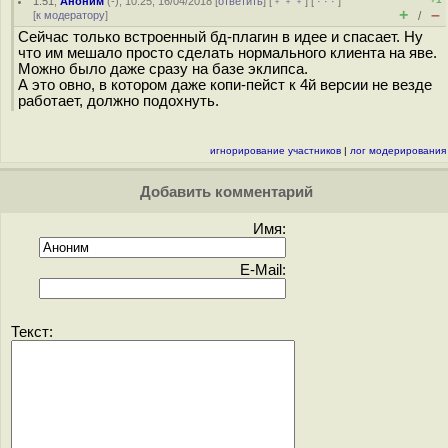
1.51
,
Аноним
(
-
), 10:25, 16/04/2018 [
ответить
] [
﹢﹢﹢
] [
· · ·
]
+
–
[
к модератору
]
/
Сейчас только встроенный бд-плагин в идее и спасает. Ну
что им мешало просто сделать нормального клиента на яве.
Можно было даже сразу на базе эклипса.
А это овно, в котором даже копи-пейст к 4й версии не везде
работает, должно подохнуть.
игнорирование участников
|
лог модерирования
Добавить комментарий
Имя:
E-Mail:
Текст: