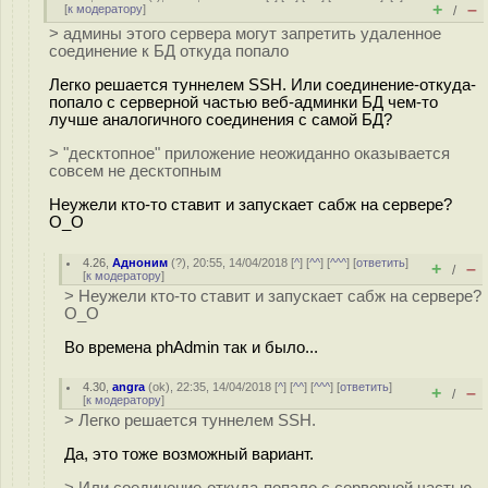
+
–
[
к модератору
]
/
> админы этого сервера могут запретить удаленное
соединение к БД откуда попало
Легко решается туннелем SSH. Или соединение-откуда-
попало с серверной частью веб-админки БД чем-то
лучше аналогичного соединения с самой БД?
> "десктопное" приложение неожиданно оказывается
совсем не десктопным
Неужели кто-то ставит и запускает сабж на сервере?
O_O
4.26
,
Адноним
(
?
), 20:55, 14/04/2018 [
^
] [
^^
] [
^^^
] [
ответить
]
+
–
/
[
к модератору
]
> Неужели кто-то ставит и запускает сабж на сервере?
O_O
Во времена phAdmin так и было...
4.30
,
angra
(
ok
), 22:35, 14/04/2018 [
^
] [
^^
] [
^^^
] [
ответить
]
+
–
/
[
к модератору
]
> Легко решается туннелем SSH.
Да, это тоже возможный вариант.
> Или соединение-откуда-попало с серверной частью