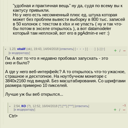
"удобная и практичная вещь" ну да, судя по всему вы к
кактусу привыкли.
Но у него есть несомненный плюс ед. штука которая
может без проблем вывести выборку в 800 тыс. записей
в 50 колонок с текстом в xlsx и не упасть ( ну и так что-
бы потом в экселе открылось ), а вот datamodeler
который там неплохой, вот его в pgAdmin-е нет :)
1.23
,
vitalif
(
ok
), 19:43, 14/04/2018 [
ответить
] [
﹢﹢﹢
] [
· · ·
]
[
↓
] [
↑
]
+
–
/
[
к модератору
]
Гм. А вот то что я недавно пробовал запускать - это
оно и было?
А где у него веб-интерфейс? А то открылось что-то ужасное,
страшное и десктопное. На ноутбучном мониторе с
3840x2160 под виндой. Без масштабирования. Со шрифтами
размера примерно 10 пикселей.
Лучше уж бы веб открылся...
–1
2.54
,
КО
(
?
), 12:52, 16/04/2018 [
^
] [
^^
] [
^^^
] [
ответить
]
+
–
[
к модератору
]
/
Ctrl+