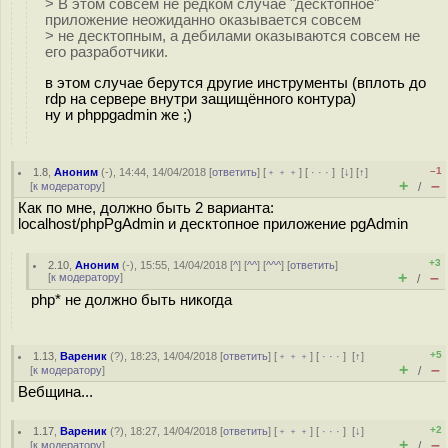
> В этом совсем не редком случае "десктопное"
приложение неожиданно оказывается совсем
> не десктопным, а дeбилами оказываются совсем не
его разработчики.
в этом случае берутся другие инструменты (вплоть до
rdp на сервере внутри защищённого контура)
ну и phppgadmin же ;)
–1
1.8
,
Аноним
(
-
), 14:44, 14/04/2018 [
ответить
] [
﹢﹢﹢
] [
· · ·
]
[
↓
] [
↑
]
+
–
[
к модератору
]
/
Как по мне, должно быть 2 варианта:
localhost/phpPgAdmin и десктопное приложение pgAdmin
+3
2.10
,
Аноним
(
-
), 15:55, 14/04/2018 [
^
] [
^^
] [
^^^
] [
ответить
]
+
–
[
к модератору
]
/
php* не должно быть никогда
+5
1.13
,
Вареник
(
?
), 18:23, 14/04/2018 [
ответить
] [
﹢﹢﹢
] [
· · ·
]
[
↑
]
+
–
[
к модератору
]
/
Вебщина...
+2
1.17
,
Вареник
(
?
), 18:27, 14/04/2018 [
ответить
] [
﹢﹢﹢
] [
· · ·
]
[
↓
]
+
–
[
к модератору
]
/