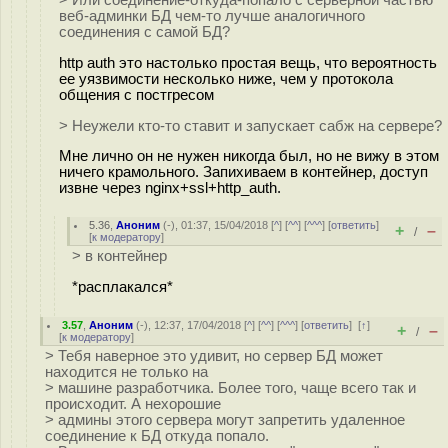
веб-админки БД чем-то лучше аналогичного
соединения с самой БД?
http auth это настолько простая вещь, что вероятность
ее уязвимости несколько ниже, чем у протокола
общения с постгресом
> Неужели кто-то ставит и запускает сабж на сервере?
Мне лично он не нужен никогда был, но не вижу в этом
ничего крамольного. Запихиваем в контейнер, доступ
извне через nginx+ssl+http_auth.
5.36
,
Аноним
(
-
), 01:37, 15/04/2018 [
^
] [
^^
] [
^^^
] [
ответить
]
+
–
/
[
к модератору
]
> в контейнер
*расплакался*
3.57
,
Аноним
(
-
), 12:37, 17/04/2018 [
^
] [
^^
] [
^^^
] [
ответить
]
[
↑
]
+
–
/
[
к модератору
]
> Тебя наверное это удивит, но сервер БД может
находится не только на
> машине разработчика. Более того, чаще всего так и
происходит. А нехорошие
> админы этого сервера могут запретить удаленное
соединение к БД откуда попало.