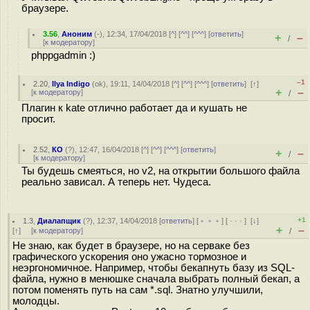
браузере.
3.56
,
Аноним
(
-
), 12:34, 17/04/2018 [
^
] [
^^
] [
^^^
] [
ответить
]
+
–
/
[
к модератору
]
phppgadmin :)
–1
2.20
,
Ilya Indigo
(
ok
), 19:11, 14/04/2018 [
^
] [
^^
] [
^^^
] [
ответить
]
[
↑
]
+
–
[
к модератору
]
/
Плагин к kate отлично работает да и кушать не
просит.
2.52
,
КО
(
?
), 12:47, 16/04/2018 [
^
] [
^^
] [
^^^
] [
ответить
]
+
–
/
[
к модератору
]
Ты будешь смеяться, но v2, на открытии большого файла
реально зависал. А теперь нет. Чудеса.
+1
1.3
,
Диалапщик
(
?
), 12:37, 14/04/2018 [
ответить
] [
﹢﹢﹢
] [
· · ·
]
[
↓
]
+
–
[
↑
] [
к модератору
]
/
Не знаю, как будет в браузере, но на серваке без
графического ускорения оно ужасно тормозное и
неэргономичное. Например, чтобы бекапнуть базу из SQL-
файла, нужно в менюшке сначала выбрать полный бекап, а
потом поменять путь на сам *.sql. Знатно улучшили,
молодцы.