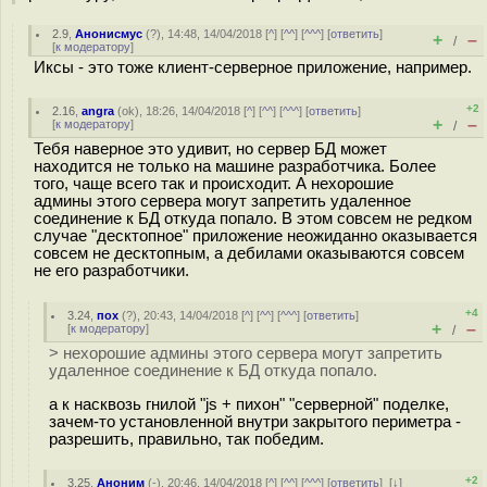
2.9
,
Анонисмус
(
?
), 14:48, 14/04/2018 [
^
] [
^^
] [
^^^
] [
ответить
]
+
–
/
[
к модератору
]
Иксы - это тоже клиент-серверное приложение, например.
+2
2.16
,
angra
(
ok
), 18:26, 14/04/2018 [
^
] [
^^
] [
^^^
] [
ответить
]
+
–
[
к модератору
]
/
Тебя наверное это удивит, но сервер БД может
находится не только на машине разработчика. Более
того, чаще всего так и происходит. А нехорошие
админы этого сервера могут запретить удаленное
соединение к БД откуда попало. В этом совсем не редком
случае "десктопное" приложение неожиданно оказывается
совсем не десктопным, а дeбилами оказываются совсем
не его разработчики.
+4
3.24
,
пох
(
?
), 20:43, 14/04/2018 [
^
] [
^^
] [
^^^
] [
ответить
]
+
–
[
к модератору
]
/
> нехорошие админы этого сервера могут запретить
удаленное соединение к БД откуда попало.
а к насквозь гнилой "js + пихон" "серверной" поделке,
зачем-то установленной внутри закрытого периметра -
разрешить, правильно, так победим.
+2
3.25
,
Аноним
(
-
), 20:46, 14/04/2018 [
^
] [
^^
] [
^^^
] [
ответить
]
[
↓
]