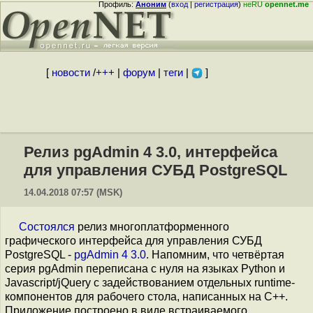
Профиль:
Аноним
(
вход
|
регистрация
)
неRU
opennet.me
[
новости
/
+++
|
форум
|
теги
|
]
Релиз pgAdmin 4 3.0, интерфейса
для управления СУБД PostgreSQL
14.04.2018 07:57 (MSK)
Состоялся
релиз многоплатформенного
графического интерфейса для управления СУБД
PostgreSQL -
pgAdmin 4 3.0
. Напомним, что четвёртая
серия pgAdmin переписана с нуля на языках Python и
Javascript/jQuery с задействованием отдельных runtime-
компонентов для рабочего стола, написанных на C++.
Приложение построено в виде встраиваемого