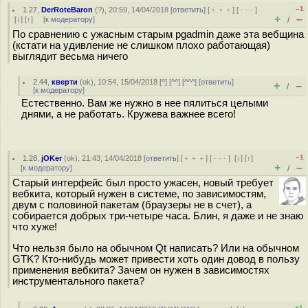
–1
1.27
,
DerRoteBaron
(
?
), 20:59, 14/04/2018 [
ответить
] [
﹢﹢﹢
] [
· · ·
]
+
–
[
↓
] [
↑
] [
к модератору
]
/
По сравнению с ужасным старым pgadmin даже эта вебщина
(кстати на удивление не слишком плохо работающая)
выглядит весьма ничего
2.44
,
кверти
(
ok
), 10:54, 15/04/2018 [
^
] [
^^
] [
^^^
] [
ответить
]
+
–
/
[
к модератору
]
Естественно. Вам же нужно в нее пялиться целыми
днями, а не работать. Кружева важнее всего!
–1
1.28
,
jOKer
(
ok
), 21:43, 14/04/2018 [
ответить
] [
﹢﹢﹢
] [
· · ·
]
[
↓
] [
↑
]
+
–
[
к модератору
]
/
Старый интерфейс был просто ужасен, новый требует
вебкита, который нужен в системе, по зависимостям,
двум с половиной пакетам (браузеры не в счет), а
собирается добрых три-четыре часа. Блин, я даже и не знаю
что хуже!
Что нельзя было на обычном Qt написать? Или на обычном
GTK? Кто-нибудь может привести хоть один довод в пользу
применения вебкита? Зачем он нужен в зависимостях
инструментального пакета?
+1