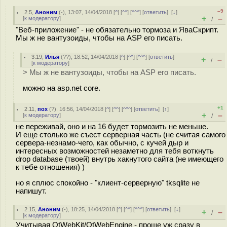
–9
2.5
,
Аноним
(
-
), 13:07, 14/04/2018 [
^
] [
^^
] [
^^^
] [
ответить
]
[
↓
]
+
–
[
к модератору
]
/
"Веб-приложение" - не обязательно тормоза и ЯваСкрипт.
Мы ж не вантузоиды, чтобы на ASP его писать.
3.19
,
Илья
(
??
), 18:52, 14/04/2018 [
^
] [
^^
] [
^^^
] [
ответить
]
+
–
/
[
к модератору
]
> Мы ж не вантузоиды, чтобы на ASP его писать.
можно на asp.net core.
+1
2.11
,
пох
(
?
), 16:56, 14/04/2018 [
^
] [
^^
] [
^^^
] [
ответить
]
[
↑
]
+
–
[
к модератору
]
/
не переживай, оно и на 16 будет тормозить не меньше.
И еще столько же съест серверная часть (не считая самого
сервера-незнамо-чего, как обычно, с кучей дыр и
интересных возможностей незаметно для тебя воткнуть
drop database (твоей) внутрь хакнутого сайта (не имеющего
к тебе отношения) )
но я сплюс спокойно - "клиент-серверную" tksqlite не
напишут.
2.15
,
Аноним
(
-
), 18:25, 14/04/2018 [
^
] [
^^
] [
^^^
] [
ответить
]
[
↓
]
+
–
/
[
к модератору
]
Учитывая QtWebKit/QtWebEngine - проще уж сразу в