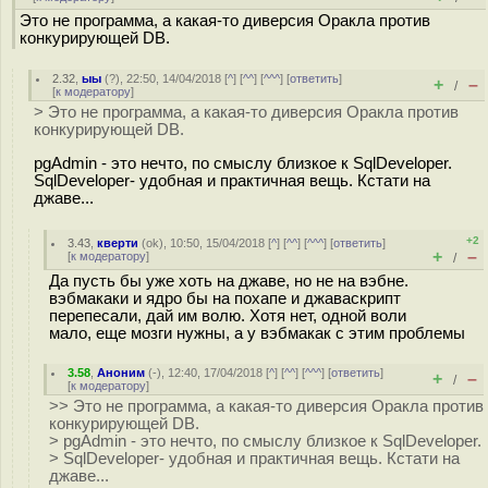
Это не программа, а какая-то диверсия Оракла против
конкурирующей DB.
2.32
,
ыы
(
?
), 22:50, 14/04/2018 [
^
] [
^^
] [
^^^
] [
ответить
]
+
–
/
[
к модератору
]
> Это не программа, а какая-то диверсия Оракла против
конкурирующей DB.
pgAdmin - это нечто, по смыслу близкое к SqlDeveloper.
SqlDeveloper- удобная и практичная вещь. Кстати на
джаве...
+2
3.43
,
кверти
(
ok
), 10:50, 15/04/2018 [
^
] [
^^
] [
^^^
] [
ответить
]
+
–
[
к модератору
]
/
Да пусть бы уже хоть на джаве, но не на вэбне.
вэбмакаки и ядро бы на похапе и джаваскрипт
перепесали, дай им волю. Хотя нет, одной воли
мало, еще мозги нужны, а у вэбмакак с этим проблемы
3.58
,
Аноним
(
-
), 12:40, 17/04/2018 [
^
] [
^^
] [
^^^
] [
ответить
]
+
–
/
[
к модератору
]
>> Это не программа, а какая-то диверсия Оракла против
конкурирующей DB.
> pgAdmin - это нечто, по смыслу близкое к SqlDeveloper.
> SqlDeveloper- удобная и практичная вещь. Кстати на
джаве...