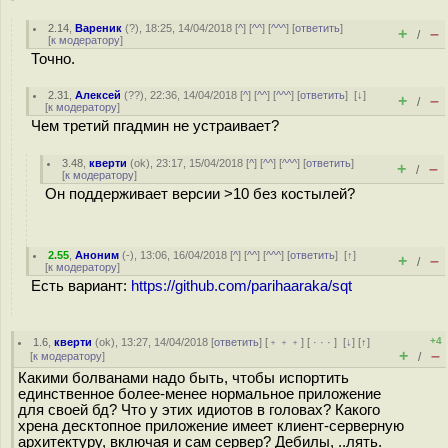
2.14
,
Вареник
(
?
), 18:25, 14/04/2018 [
^
] [
^^
] [
^^^
] [
ответить
]
+
–
/
[
к модератору
]
Точно.
2.31
,
Алексей
(
??
), 22:36, 14/04/2018 [
^
] [
^^
] [
^^^
] [
ответить
]
[
↓
]
+
–
/
[
к модератору
]
Чем третий пгадмин не устраивает?
3.48
,
кверти
(
ok
), 23:17, 15/04/2018 [
^
] [
^^
] [
^^^
] [
ответить
]
+
–
/
[
к модератору
]
Он поддерживает версии >10 без костылей?
2.55
,
Аноним
(
-
), 13:06, 16/04/2018 [
^
] [
^^
] [
^^^
] [
ответить
]
[
↑
]
+
–
/
[
к модератору
]
Есть вариант:
https://github.com/parihaaraka/sqt
+4
1.6
,
кверти
(
ok
), 13:27, 14/04/2018 [
ответить
] [
﹢﹢﹢
] [
· · ·
]
[
↓
] [
↑
]
+
–
[
к модератору
]
/
Какими болванами надо быть, чтобы испортить
единственное более-менее нормальное приложение
для своей бд? Что у этих идиотов в головах? Какого
хрена десктопное приложение имеет клиент-серверную
архитектуру, включая и сам сервер? Дебилы, ..лять.