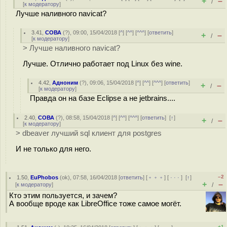
+
–
/
[
к модератору
]
Лучше наливного navicat?
3.41
,
СОВА
(
?
), 09:00, 15/04/2018 [
^
] [
^^
] [
^^^
] [
ответить
]
+
–
/
[
к модератору
]
> Лучше наливного navicat?
Лучше. Отлично работает под Linux без wine.
4.42
,
Адноним
(
?
), 09:06, 15/04/2018 [
^
] [
^^
] [
^^^
] [
ответить
]
+
–
/
[
к модератору
]
Правда он на базе Eclipse а не jetbrains....
2.40
,
СОВА
(
?
), 08:58, 15/04/2018 [
^
] [
^^
] [
^^^
] [
ответить
]
[
↑
]
+
–
/
[
к модератору
]
> dbeaver лучший sql клиент для postgres
И не только для него.
–2
1.50
,
EuPhobos
(
ok
), 07:58, 16/04/2018 [
ответить
] [
﹢﹢﹢
] [
· · ·
]
[
↑
]
+
–
[
к модератору
]
/
Кто этим пользуется, и зачем?
А вообще вроде как LibreOffice тоже самое могёт.
+1