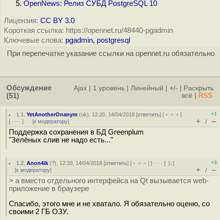
OpenNews: Релиз СУБД PostgreSQL 10
Лицензия:
CC BY 3.0
Короткая ссылка: https://opennet.ru/48440-pgadmin
Ключевые слова:
pgadmin
,
postgresql
При перепечатке указание ссылки на opennet.ru обязательно
Обсуждение
Ajax
|
1 уровень
|
Линейный
|
+/-
|
Раскрыть
(51)
всё
|
RSS
+1
1.1
,
YetAnotherOnanym
(
ok
), 12:20, 14/04/2018 [
ответить
] [
﹢﹢﹢
]
+
–
[
· · ·
]
[
к модератору
]
/
Поддержка сохранения в БД Greenplum
"Зелёных слив не надо есть..."
+3
1.2
,
Anon4ik
(
?
), 12:33, 14/04/2018 [
ответить
] [
﹢﹢﹢
] [
· · ·
]
[
↓
]
+
–
[
к модератору
]
/
> а вместо отдельного интерфейса на Qt вызывается web-
приложение в браузере
Спасибо, этого мне и не хватало. Я обязательно оценю, со
своими 2 ГБ ОЗУ.