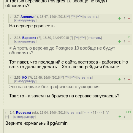
А третью версию до Postgres 10 вообще не будут
обновлять?
2.7
,
Аноним
(
-
), 13:47, 14/04/2018 [
^
] [
^^
] [
^^^
] [
ответить
]
+
–
/
[
к модератору
]
На сервере pgsql есть.
+1
2.18
,
Вареник
(
?
), 18:30, 14/04/2018 [
^
] [
^^
] [
^^^
] [
ответить
]
+
–
[
к модератору
]
/
> А третью версию до Postgres 10 вообще не будут
обновлять?
Тот пакет, что последний с сайта постгреса - работает. Но
вот что дальше делать... Хоть не апгрейдься больше.
2.53
,
КО
(
?
), 12:49, 16/04/2018 [
^
] [
^^
] [
^^^
] [
ответить
]
+
–
/
[
к модератору
]
>но на серваке без графического ускорения
Так это - а зачем ты браузер на серваке запускаешь?
+11
1.4
,
Rodegast
(
ok
), 13:04, 14/04/2018 [
ответить
] [
﹢﹢﹢
] [
· · ·
]
[
↓
]
+
–
[
↑
] [
к модератору
]
/
Верните нормальный pgAdmin!