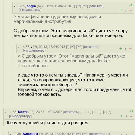
+1
3.35
,
angra
(
ok
), 01:29, 15/04/2018 [
^
] [
^^
] [
^^^
] [
ответить
]
+
–
[
к модератору
]
/
> мы зафигачили туда никому неведомый
маргинальный дистрибутив
С добрым утром. Этот "маргинальный" дистр уже пару
лет как является основным для docker контейнеров.
4.37
,
.
(
?
), 02:13, 15/04/2018 [
^
] [
^^
] [
^^^
] [
ответить
]
+
–
/
[
к модератору
]
> С добрым утром. Этот "маргинальный" дистр уже
пару лет как является основным для docker
> контейнеров.
и еще что-то о нем ты знаешь? Например - умеют ли
люди, его сопровождающие, что-то кроме
"минимизации контейнера" ?
Впрочем, о чем я... докеры для того и придуманы, чтоб
головой только есть.
+3
1.33
,
Костя
(
??
), 23:37, 14/04/2018 [
ответить
] [
﹢﹢﹢
] [
· · ·
]
[
↓
] [
↑
]
+
–
[
к модератору
]
/
dbeaver лучший sql клиент для postgres
2.38
,
Адноним
(
?
), 08:43, 15/04/2018 [
^
] [
^^
] [
^^^
] [
ответить
]
[
↓
]