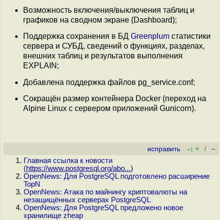
Возможность включения/выключения таблиц и
графиков на сводном экране (Dashboard);
Поддержка сохранения в БД
Greenplum
статистики
сервера и СУБД, сведений о функциях, разделах,
внешних таблиц и результатов выполнения
EXPLAIN;
Добавлена поддержка файлов pg_service.conf;
Сокращён размер контейнера Docker (переход на
Alpine Linux с сервером приложений Gunicorn).
+
–
исправить
/
+1
Главная ссылка к новости
(
https://www.postgresql.org/abo...
)
OpenNews: Для PostgreSQL подготовлено расширение
TopN
OpenNews: Атака по майнингу криптовалюты на
незащищённых серверах PostgreSQL
OpenNews: Для PostgreSQL предложено новое
хранилище zheap