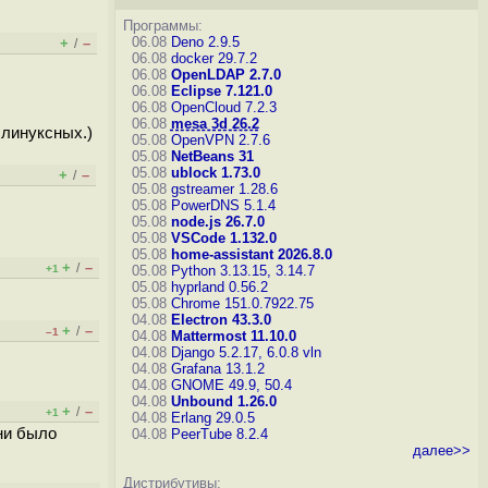
Программы:
06.08
Deno 2.9.5
+
–
/
06.08
docker 29.7.2
06.08
OpenLDAP 2.7.0
06.08
Eclipse 7.121.0
06.08
OpenCloud 7.2.3
06.08
mesa 3d 26.2
 линуксных.)
05.08
OpenVPN 2.7.6
05.08
NetBeans 31
05.08
ublock 1.73.0
+
–
/
05.08
gstreamer 1.28.6
05.08
PowerDNS 5.1.4
05.08
node.js 26.7.0
05.08
VSCode 1.132.0
05.08
home-assistant 2026.8.0
+
–
/
+1
05.08
Python 3.13.15, 3.14.7
05.08
hyprland 0.56.2
05.08
Chrome 151.0.7922.75
04.08
Electron 43.3.0
+
–
/
–1
04.08
Mattermost 11.10.0
04.08
Django 5.2.17, 6.0.8
vln
04.08
Grafana 13.1.2
04.08
GNOME 49.9, 50.4
04.08
Unbound 1.26.0
+
–
/
+1
04.08
Erlang 29.0.5
 ни было
04.08
PeerTube 8.2.4
далее>>
Дистрибутивы: