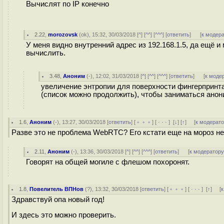
Вычислят по IP конечно
2.22
,
morozovsk
(
ok
), 15:32, 30/03/2018 [
^
] [
^^
] [
^^^
] [
ответить
]
[
к модер
У меня видно внутренний адрес из 192.168.1.5, да ещё 
вычислить.
3.48
,
Аноним
(
-
), 12:02, 31/03/2018 [
^
] [
^^
] [
^^^
] [
ответить
]
[
к моде
увеличение энтропии для поверхности фингерпринт
(список можно продолжить), чтобы заниматься анон
1.6
,
Аноним
(
-
), 13:27, 30/03/2018 [
ответить
] [
﹢﹢﹢
] [
· · ·
]
[
↓
] [
↑
] [
к модерат
Разве это не проблема WebRTC? Его кстати еще на мороз н
2.11
,
Аноним
(
-
), 13:36, 30/03/2018 [
^
] [
^^
] [
^^^
] [
ответить
]
[
к модератор
Говорят на общей могиле с флешом похоронят.
1.8
,
Повелитель ВПНов
(
?
), 13:32, 30/03/2018 [
ответить
] [
﹢﹢﹢
] [
· · ·
]
[
↑
] [
к
Здравствуй опа новый год!
И здесь это можно проверить.