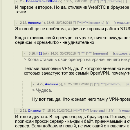
2.9
,
Повелитель ВПНов
(
?
), 13:35, 30/03/2018 [
^
] [
^^
] [
^^^
] [
ответить
]
[
↑
]
И первое и второе. Но да, отключив WebRTC в браузере
течки...
2.12
,
Аноним
(
-
), 13:46, 30/03/2018 [
^
] [
^^
] [
^^^
] [
ответить
]
[
↓
] [
к модерат
Это вообще не проблема, а фича и хорошая работа STU
Когда ставишь свой openvpn на vps-ке, ничего никуда не 
сервисы и opera-turbo - не удивительно
3.16
,
h31
(
ok
), 14:08, 30/03/2018 [
^
] [
^^
] [
^^^
] [
ответить
]
[
к модерат
> Когда ставишь свой openvpn на vps-ке, ничего нику
Тёплый ламповый VPN, да. У которого внезапно нич
которых зачастую тот же самый OpenVPN, почему-то
4.29
,
Аноним
(
-
), 18:25, 30/03/2018 [
^
] [
^^
] [
^^^
] [
ответить
]
[
к
> Чудеса.
Ну вот так, да. Кто ж знает, чего там у VPN-п
2.21
,
Онаним
(
?
), 15:30, 30/03/2018 [
^
] [
^^
] [
^^^
] [
ответить
]
[
↓
] [
↑
] [
к моде
И того и другого. В первую очередь браузеров. Потому, 
прописан прокси сервер - каждый байт, принимаемый и 
сервер. Если добавили новый, не имеющий отношения к