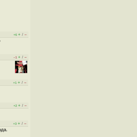
+
–
/
+6
о
+
–
/
–1
+
–
/
+1
+
–
/
+2
+
–
/
+3
ода.