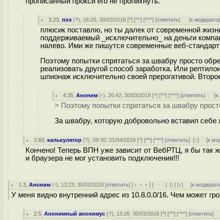
прописанный прокси его не пропихнуть.
3.23
,
пох
(
?
), 16:25, 30/03/2018 [
^
] [
^^
] [
^^^
] [
ответить
]
[
к модерато
плюсик поставлю, но ты далек от современной жизн
поддерживаемый _исключительно_ на деньги компани
налево. Ими же пишутся современные веб-стандарты. 
Поэтому попытки спрятаться за швабру просто обреч
реализовать другой способ заработка. Или рептилои
шпионаж исключительно своей прерогативой. Второ
4.35
,
Аноним
(
-
), 20:42, 30/03/2018 [
^
] [
^^
] [
^^^
] [
ответить
]
[
к
> Поэтому попытки спрятаться за швабру просто
За швабру, которую добровольно вставил себе 
2.60
,
калькулятор
(
?
), 09:30, 01/04/2018 [
^
] [
^^
] [
^^^
] [
ответить
]
[
↑
] [
к мо
Кончено! Теперь ВПН уже зависит от ВебРТЦ, я бы так 
и браузера не мог установить подключения!!!
1.3
,
Аноним
(
-
), 13:23, 30/03/2018 [
ответить
] [
﹢﹢﹢
] [
· · ·
]
[
↓
] [
↑
] [
к модерат
У меня видно внутренний адрес из 10.8.0.0/16. Чем может гр
2.5
,
Анонимный анонимус
(
?
), 13:26, 30/03/2018 [
^
] [
^^
] [
^^^
] [
ответить
]