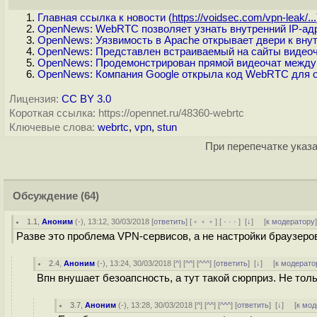
Главная ссылка к новости (
https://voidsec.com/vpn-leak/...
OpenNews: WebRTC позволяет узнать внутренний IP-ад
OpenNews: Уязвимость в Apache открывает двери к внут
OpenNews: Представлен встраиваемый на сайты видеоч
OpenNews: Продемонстрирован прямой видеочат между 
OpenNews: Компания Google открыла код WebRTC для о
Лицензия:
CC BY 3.0
Короткая ссылка: https://opennet.ru/48360-webrtc
Ключевые слова:
webrtc
,
vpn
,
stun
При перепечатке указа
Обсуждение
(64)
1.1
,
Аноним
(
-
), 13:12, 30/03/2018 [
ответить
] [
﹢﹢﹢
] [
· · ·
]
[
↓
] [
к модератору
Разве это проблема VPN-сервисов, а не настройки браузеро
2.4
,
Аноним
(
-
), 13:24, 30/03/2018 [
^
] [
^^
] [
^^^
] [
ответить
]
[
↓
] [
к модерато
Впн внушает безоапсность, а тут такой сюрприз. Не тол
3.7
,
Аноним
(
-
), 13:28, 30/03/2018 [
^
] [
^^
] [
^^^
] [
ответить
]
[
↓
] [
к мод