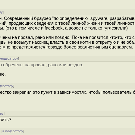
ру
]
и. Современный браузер "по определению" spyware, разрабаты
й, продающих сведения о твоей личной жизни и твоей личност
(это в том числе и facebook, а вовсе не только гуглезилла)
ены на провал, рано или поздно. Пока не появится кто-то, кто 
ды не возьмут наконец власть в свои когти в открытую и не объ
е мне представляется гораздо более реалистичным сценарием.
 модератору
]
 обречены на провал, рано или поздно.
же.
дератору
]
жестко закрепил это пункт в зависимостях, чтобы пользователь
ору
]
озить?
[
к модератору
]