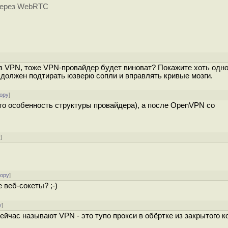
 через WebRTC
ез VPN, тоже VPN-провайдер будет виноват? Покажите хоть одн
р должен подтирать юзверю сопли и вправлять кривые мозги.
ору
]
 то особенность структуры провайдера), а после OpenVPN со
у
]
тору
]
 веб-сокеты? ;-)
у
]
сейчас называют VPN - это тупо прокси в обёртке из закрытого к