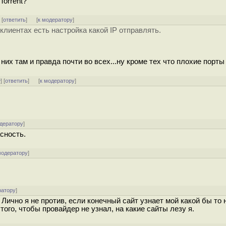
Torrent?
] [
ответить
]
[
к модератору
]
клиентах есть настройка какой IP отправлять.
 них там и правда почти во всех...ну кроме тех что плохие порты
^
] [
ответить
]
[
к модератору
]
одератору
]
сность.
модератору
]
ратору
]
Лично я не против, если конечный сайт узнает мой какой бы то
го, чтобы провайдер не узнал, на какие сайты лезу я.