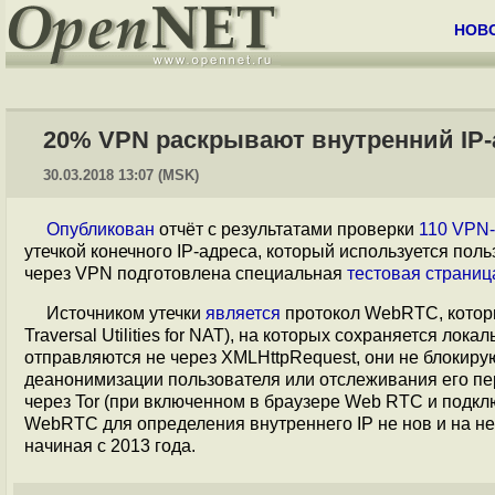
НОВ
20% VPN раскрывают внутренний IP-
30.03.2018 13:07 (MSK)
Опубликован
отчёт с результатами проверки
110 VPN
утечкой конечного IP-адреса, который используется поль
через VPN подготовлена специальная
тестовая страниц
Источником утечки
является
протокол WebRTC, котор
Traversal Utilities for NAT), на которых сохраняется ло
отправляются не через XMLHttpRequest, они не блокирую
деанонимизации пользователя или отслеживания его пе
через Tor (при включенном в браузере Web RTC и подклю
WebRTC для определения внутреннего IP не нов и на н
начиная с 2013 года.