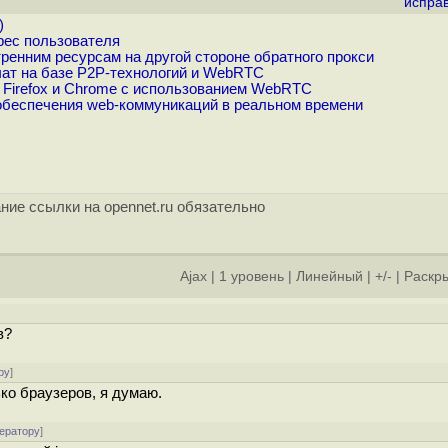
испра
)
рес пользователя
ренним ресурсам на другой стороне обратного прокси
ат на базе P2P-технологий и WebRTC
Firefox и Chrome с использованием WebRTC
беспечения web-коммуникаций в реальном времени
ние ссылки на opennet.ru обязательно
Ajax
|
1 уровень
|
Линейный
|
+/-
|
Раскры
]
в?
ру
]
ько браузеров, я думаю.
ератору
]