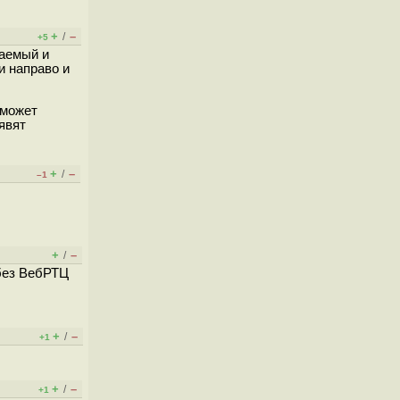
+
–
/
+5
ваемый и
и направо и
сможет
явят
+
–
/
–1
+
–
/
 без ВебРТЦ
+
–
/
+1
+
–
/
+1