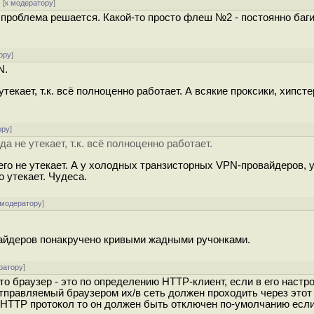
 [
к модератору
]
 проблема решается. Какой-то просто флеш №2 - постоянно баги
ору
]
N.
утекает, т.к. всё полноценно работает. А всякие проксики, хипст
ору
]
да не утекает, т.к. всё полноценно работает.
его не утекает. А у холодных транзисторных VPN-провайдеров, 
 утекает. Чудеса.
 модератору
]
ровайдеров понакручено кривыми жадными ручонками.
ратору
]
что браузер - это по определению HTTP-клиент, если в его настр
отправляемый браузером их/в сеть должен проходить через этот
 HTTP протокол то он должен быть отключен по-умолчанию если