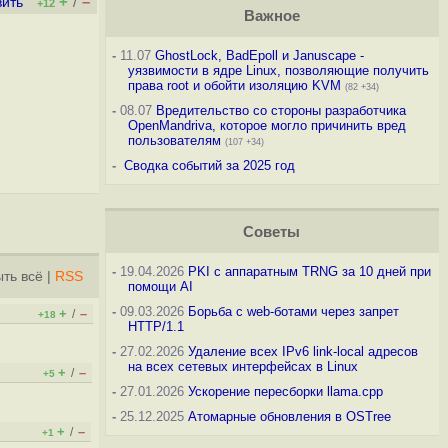
+
–
вить
/
+12
Важное
-
11.07
GhostLock, BadEpoll и Januscape -
уязвимости в ядре Linux, позволяющие получить
права root и обойти изоляцию KVM
(82 +34)
-
08.07
Вредительство со стороны разработчика
OpenMandriva, которое могло причинить вред
пользователям
(107 +34)
-
Сводка событий за 2025 год
Советы
-
19.04.2026
PKI с аппаратным TRNG за 10 дней при
ть всё
|
RSS
помощи AI
-
09.03.2026
Борьба с web-ботами через запрет
+
–
/
+18
HTTP/1.1
-
27.02.2026
Удаление всех IPv6 link-local адресов
на всех сетевых интерфейсах в Linux
+
–
/
+5
-
27.01.2026
Ускорение пересборки llama.cpp
-
25.12.2025
Атомарные обновления в OSTree
+
–
/
+1