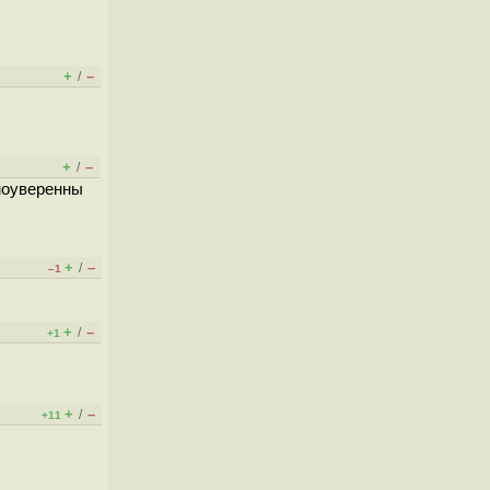
+
–
/
+
–
/
моуверенны
+
–
/
–1
+
–
/
+1
+
–
/
+11