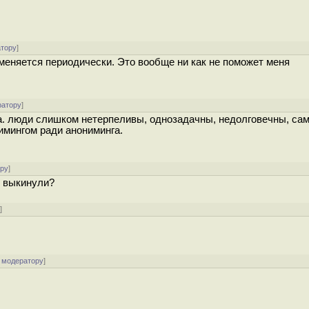
атору
]
и меняется периодически. Это вообще ни как не поможет меня
ратору
]
а. люди слишком нетерпеливы, однозадачны, недолговечны, са
имингом ради анониминга.
ору
]
е выкинули?
у
]
 модератору
]