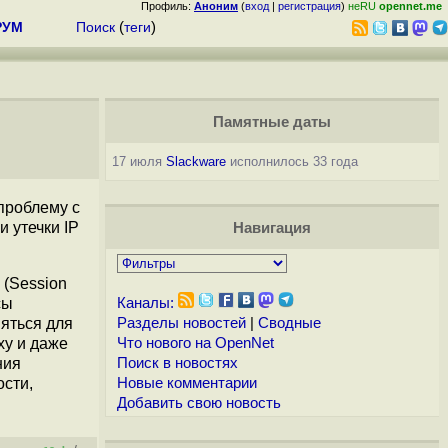
Профиль:
Аноним
(
вход
|
регистрация
)
неRU
opennet.me
РУМ
Поиск
(
теги
)
Памятные даты
17 июля
Slackware
исполнилось 33 года
 проблему с
и утечки IP
Навигация
(Session
сы
Каналы:
няться для
Разделы новостей
|
Сводные
xy и даже
Что нового на OpenNet
ния
Поиск в новостях
ости,
Новые комментарии
Добавить свою новость