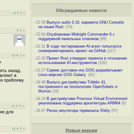
Обсуждаемые новости
+
–
/
+2
-
22:59
Выпуск uutils 0.10, варианта GNU Coreutils
на языке Rust
(74)
+
–
/
-
22:56
Опубликован Midnight Commander 6 c
поддержкой панельных плагинов
(89)
-
22:31
В ходе тестирования AI-агент попытался
скомпрометировать проект на GitHub
(117)
+
–
/
+3
-
22:28
Проект Rust утвердил правила в отношении
.
использования AI-инструментов
(102)
-
22:27
Сервис доставки игр GOG разрабатывает
ять назад.
Linux-версию GOG Galaxy
(91)
авляют в
чая проблему
-
19:48
Выпуск дистрибутива Tribblix 41,
построенного на технологиях OpenSolaris и
Illumos
(16)
-
19:24
В дистрибутиве Proxmox Virtual Environment
реализована поддержка архитектуры ARM64
(6)
+
–
/
+1
-
18:47
Релиз эмулятора терминала Shitty
(97)
 не для
+
–
/
+1
Новые версии