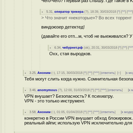
Чего-чего? Первый раз слышу. Где такое в K
5.31
,
оператор трекера
(
?
), 18:39, 30/03/2018 [
^
] [
^^
] [
^^^
> Что значит «некоторые»? Во всех торрент 
виндоюзер детeктед!
(давайте его отп...м, чтоб не выеживался? У
6.34
,
чебурнет.рф
(
ok
), 20:31, 30/03/2018 [
^
] [
^^
] [
^^
Охх, стая выродков.
3.25
,
Аноним
(
-
), 17:15, 30/03/2018 [
^
] [
^^
] [
^^^
] [
ответить
]
[
↑
] [
к м
Тебя могут слить когда нужно. Сомнительная безопа
3.46
,
anomymous
(
?
), 12:00, 31/03/2018 [
^
] [
^^
] [
^^^
] [
ответить
]
[
к 
VPN внушает? Безопасность? К психиатру.
VPN - это только инструмент.
3.58
,
Аноним
(
-
), 01:05, 01/04/2018 [
^
] [
^^
] [
^^^
] [
ответить
]
[
к моде
конкретно в России VPN внушает обход блокировок. 
реальный айпи; использую VPN исключительно для то