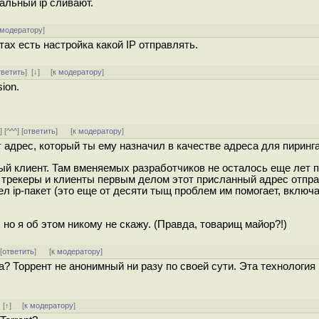
альный ip сливают.
 модератору
]
ах есть настройка какой IP отправлять.
тветить
]
[
↓
] [
к модератору
]
ion.
^
] [
^^^
] [
ответить
]
[
к модератору
]
тот адрес, который ты ему назначил в качестве адреса для пиринга
ый клиент. Там вменяемых разработчиков не осталось еще лет п
 трекеры и клиенты первым делом этот присланный адрес отпр
ришел ip-пакет (это еще от десяти тыщ проблем им помогает, вклю
й, но я об этом никому не скажу. (Правда, товарищ майор?!)
 [
ответить
]
[
к модератору
]
а? Торрент не анонимный ни разу по своей сути. Эта технология
]
[
↑
] [
к модератору
]