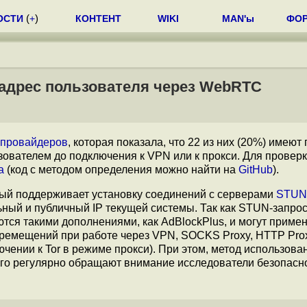
ОСТИ
(
+
)
КОНТЕНТ
WIKI
MAN'ы
ФО
адрес пользователя через WebRTC
-провайдеров
, которая показала, что 22 из них (20%) имеют
зователем до подключения к VPN или к прокси. Для проверк
а
(код с методом определения можно найти на
GitHub
).
ый поддерживает установку соединений с серверами
STUN
кальный и публичный IP текущей системы. Так как STUN-запро
тся такими дополнениями, как AdBlockPlus, и могут приме
ремещений при работе через VPN, SOCKS Proxy, HTTP Pro
чении к Tor в режиме прокси). При этом, метод использова
его регулярно обращают внимание исследователи безопасн