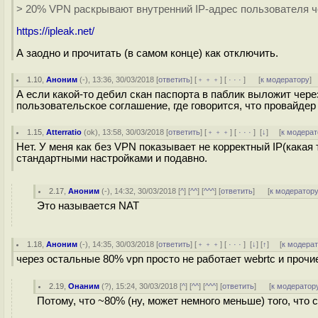
> 20% VPN раскрывают внутренний IP-адрес пользователя
https://ipleak.net/
А заодно и прочитать (в самом конце) как отключить.
1.10
,
Аноним
(
-
), 13:36, 30/03/2018 [
ответить
] [
﹢﹢﹢
] [
· · ·
]
[
к модератору
]
А если какой-то дeбил скан паспорта в паблик выложит чер
пользовательское соглашение, где говорится, что провайде
1.15
,
Atterratio
(
ok
), 13:58, 30/03/2018 [
ответить
] [
﹢﹢﹢
] [
· · ·
]
[
↓
] [
к модерат
Нет. У меня как без VPN показывает не корректный IP(какая
стандартными настройками и подавно.
2.17
,
Аноним
(
-
), 14:32, 30/03/2018 [
^
] [
^^
] [
^^^
] [
ответить
]
[
к модератор
Это называется NAT
1.18
,
Аноним
(
-
), 14:35, 30/03/2018 [
ответить
] [
﹢﹢﹢
] [
· · ·
]
[
↓
] [
↑
] [
к модера
через остальные 80% vpn просто не работает webrtc и прочие
2.19
,
Онаним
(
?
), 15:24, 30/03/2018 [
^
] [
^^
] [
^^^
] [
ответить
]
[
к модератор
Потому, что ~80% (ну, может немного меньше) того, что 