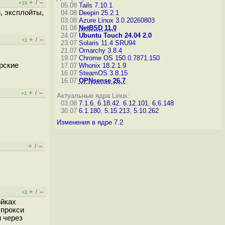
+
–
/
+16
05.08
Tails 7.10.1
, эксплойты,
04.08
Deepin 25.2.1
03.08
Azure Linux 3.0.20260803
01.08
NetBSD 11.0
24.07
Ubuntu Touch 24.04 2.0
+
–
/
+1
23.07
Solaris 11.4 SRU94
21.07
Omarchy 3.8.4
19.07
Chrome OS 150.0.7871.150
ерские
17.07
Whonix 18.2.1.9
16.07
SteamOS 3.8.15
16.07
OPNsense 26.7
+
–
/
+1
Актуальные ядра Linux:
03.08
7.1.6
,
6.18.42
,
6.12.101
,
6.6.148
30.07
6.1.180
,
5.15.213
,
5.10.262
у
Изменения в ядре 7.2
+
–
/
+
–
/
+2
ойках
 прокси
 через