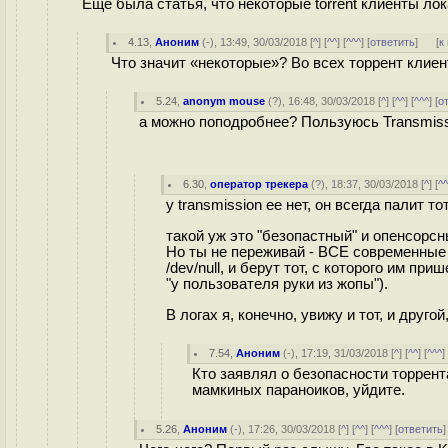
Еще была статья, что некоторые torrent клиенты лок
4.13
,
Аноним
(
-
), 13:49, 30/03/2018 [
^
] [
^^
] [
^^^
] [
ответить
]
[
к
Что значит «некоторые»? Во всех торрент клиент
5.24
,
anonym mouse
(
?
), 16:48, 30/03/2018 [
^
] [
^^
] [
^^^
] [
о
а можно поподробнее? Пользуюсь Transmiss
6.30
,
оператор трекера
(
?
), 18:37, 30/03/2018 [
^
] [
^
у transmission ее нет, он всегда палит 
такой уж это "безопастный" и опенсорсн
Но ты не переживай - ВСЕ современные
/dev/null, и берут тот, с которого им п
"у пользователя руки из жопы").
В логах я, конечно, увижу и тот, и друго
7.54
,
Аноним
(
-
), 17:19, 31/03/2018 [
^
] [
^^
] [
^^^
]
Кто заявлял о безопасности торрент
мамкиных параноиков, уйдите.
5.26
,
Аноним
(
-
), 17:26, 30/03/2018 [
^
] [
^^
] [
^^^
] [
ответить