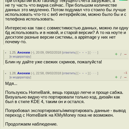
при открытии всю таблицу текущего счёта загружает, а
не ту часть что видна сейчас. При большом количестве
данных это медленно. Потом подумал что стоило бы лучше
использовать что-то с веб интерфейсом, можно было бы и с
телефона использовать.
Интересно как там с совместимостью данных, можно ли одну
бд использовать и в новой, и старой версии? А то на ноуте и
десктопе разные версии системы, а appimage у них нет
почему-то.
1.25
,
Аноним
(
-
), 20:09, 09/02/2018 [
ответить
] [
﹢﹢﹢
] [
· · ·
]
+
–
/
[
к модератору
]
Блин ну дайте уже свежих скринов, пожалуйста!
–1
1.28
,
Аноним
(
-
), 22:58, 09/02/2018 [
ответить
] [
﹢﹢﹢
] [
· · ·
]
+
–
[
к модератору
]
/
Мдя...
Пользуюсь HomeBank, вещь гораздо легче и проще сабжа.
Визуально видно что портировали только код, дизайн как
был в стиле KDE 4, таким он и остался.
Попробовал экспортировать/импортировать данные - вывод
переход с HomeBank на KMyMoney пока не возможен.
Продолжаем наблюдение.