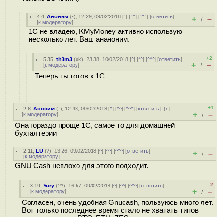
4.4
,
Аноним
(
-
), 12:29, 09/02/2018 [
^
] [
^^
] [
^^^
] [
ответить
]
+
–
/
[
к модератору
]
1C не владею, KMyMoney активно использую
несколько лет. Ваш ананоним.
+2
5.35
,
th3m3
(
ok
), 23:38, 10/02/2018 [
^
] [
^^
] [
^^^
] [
ответить
]
+
–
[
к модератору
]
/
Теперь ты готов к 1С.
+1
2.8
,
Аноним
(
-
), 12:48, 09/02/2018 [
^
] [
^^
] [
^^^
] [
ответить
]
[
↑
]
+
–
[
к модератору
]
/
Она гораздо проще 1С, самое то для домашней
бухгалтерии
2.11
,
LU
(
?
), 13:26, 09/02/2018 [
^
] [
^^
] [
^^^
] [
ответить
]
+
–
/
[
к модератору
]
GNU Cash неплохо для этого подходит.
–2
3.19
,
Yury
(
??
), 16:57, 09/02/2018 [
^
] [
^^
] [
^^^
] [
ответить
]
+
–
[
к модератору
]
/
Согласен, очень удобная Gnucash, пользуюсь много лет.
Вот только последнее время стало не хватать типов