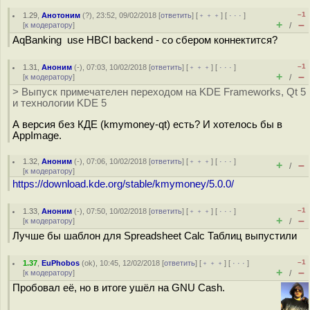
–1
1.29
,
Анотоним
(
?
), 23:52, 09/02/2018 [
ответить
] [
﹢﹢﹢
] [
· · ·
]
+
–
[
к модератору
]
/
AqBanking use HBCI backend - со сбером коннектится?
–1
1.31
,
Аноним
(
-
), 07:03, 10/02/2018 [
ответить
] [
﹢﹢﹢
] [
· · ·
]
+
–
[
к модератору
]
/
> Выпуск примечателен переходом на KDE Frameworks, Qt 5
и технологии KDE 5
А версия без КДЕ (kmymoney-qt) есть? И хотелось бы в
AppImage.
1.32
,
Аноним
(
-
), 07:06, 10/02/2018 [
ответить
] [
﹢﹢﹢
] [
· · ·
]
+
–
/
[
к модератору
]
https://download.kde.org/stable/kmymoney/5.0.0/
–1
1.33
,
Аноним
(
-
), 07:50, 10/02/2018 [
ответить
] [
﹢﹢﹢
] [
· · ·
]
+
–
[
к модератору
]
/
Лучше бы шаблон для Spreadsheet Calc Таблиц выпустили
–1
1.37
,
EuPhobos
(
ok
), 10:45, 12/02/2018 [
ответить
] [
﹢﹢﹢
] [
· · ·
]
+
–
[
к модератору
]
/
Пробовал её, но в итоге ушёл на GNU Cash.