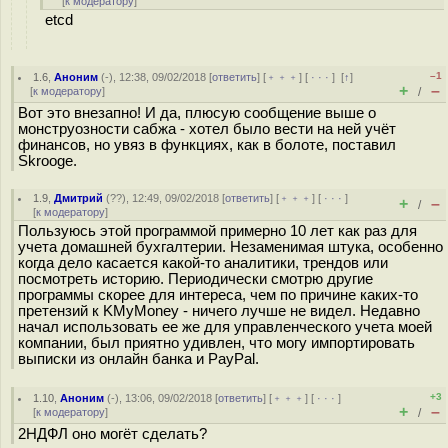
[
к модератору
]
etcd
–1
1.6
,
Аноним
(
-
), 12:38, 09/02/2018 [
ответить
] [
﹢﹢﹢
] [
· · ·
]
[
↑
]
+
–
[
к модератору
]
/
Вот это внезапно! И да, плюсую сообщение выше о
монструозности сабжа - хотел было вести на ней учёт
финансов, но увяз в функциях, как в болоте, поставил
Skrooge.
1.9
,
Дмитрий
(
??
), 12:49, 09/02/2018 [
ответить
] [
﹢﹢﹢
] [
· · ·
]
+
–
/
[
к модератору
]
Пользуюсь этой программой примерно 10 лет как раз для
учета домашней бухгалтерии. Незаменимая штука, особенно
когда дело касается какой-то аналитики, трендов или
посмотреть историю. Периодически смотрю другие
программы скорее для интереса, чем по причине каких-то
претензий к KMyMoney - ничего лучше не видел. Недавно
начал использовать ее же для управленческого учета моей
компании, был приятно удивлен, что могу импортировать
выписки из онлайн банка и PayPal.
+3
1.10
,
Аноним
(
-
), 13:06, 09/02/2018 [
ответить
] [
﹢﹢﹢
] [
· · ·
]
+
–
[
к модератору
]
/
2НДФЛ оно могёт сделать?