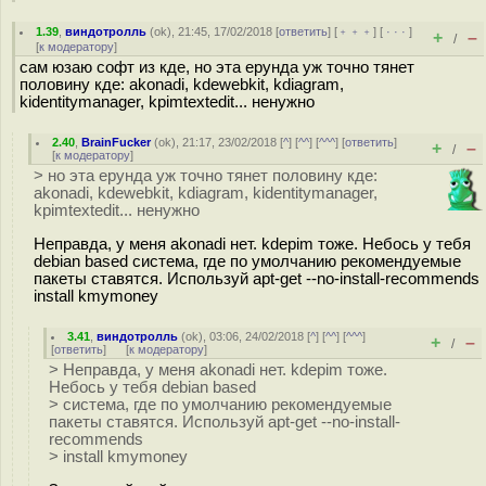
1.39
,
виндотролль
(
ok
), 21:45, 17/02/2018 [
ответить
] [
﹢﹢﹢
] [
· · ·
]
+
–
/
[
к модератору
]
сам юзаю софт из кде, но эта ерунда уж точно тянет
половину кде: akonadi, kdewebkit, kdiagram,
kidentitymanager, kpimtextedit... ненужно
2.40
,
BrainFucker
(
ok
), 21:17, 23/02/2018 [
^
] [
^^
] [
^^^
] [
ответить
]
+
–
/
[
к модератору
]
> но эта ерунда уж точно тянет половину кде:
akonadi, kdewebkit, kdiagram, kidentitymanager,
kpimtextedit... ненужно
Неправда, у меня akonadi нет. kdepim тоже. Небось у тебя
debian based система, где по умолчанию рекомендуемые
пакеты ставятся. Используй apt-get --no-install-recommends
install kmymoney
3.41
,
виндотролль
(
ok
), 03:06, 24/02/2018 [
^
] [
^^
] [
^^^
]
+
–
/
[
ответить
]
[
к модератору
]
> Неправда, у меня akonadi нет. kdepim тоже.
Небось у тебя debian based
> система, где по умолчанию рекомендуемые
пакеты ставятся. Используй apt-get --no-install-
recommends
> install kmymoney