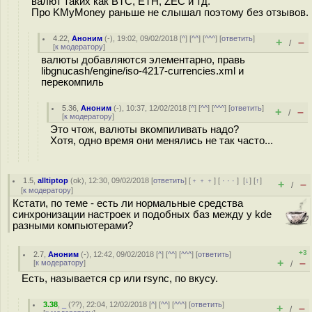
валют таких как BTC, ETH, ZEC и тд.
Про KMyMoney раньше не слышал поэтому без отзывов.
4.22
,
Аноним
(
-
), 19:02, 09/02/2018 [
^
] [
^^
] [
^^^
] [
ответить
]
+
–
/
[
к модератору
]
валюты добавляются элементарно, правь
libgnucash/engine/iso-4217-currencies.xml и
перекомпиль
5.36
,
Аноним
(
-
), 10:37, 12/02/2018 [
^
] [
^^
] [
^^^
] [
ответить
]
+
–
/
[
к модератору
]
Это чтож, валюты вкомпиливать надо?
Хотя, одно время они менялись не так часто...
1.5
,
alltiptop
(
ok
), 12:30, 09/02/2018 [
ответить
] [
﹢﹢﹢
] [
· · ·
]
[
↓
] [
↑
]
+
–
/
[
к модератору
]
Кстати, по теме - есть ли нормальные средства
синхронизации настроек и подобных баз между у kde
разными компьютерами?
+3
2.7
,
Аноним
(
-
), 12:42, 09/02/2018 [
^
] [
^^
] [
^^^
] [
ответить
]
+
–
[
к модератору
]
/
Есть, называется cp или rsync, по вкусу.
3.38
,
_
(
??
), 22:04, 12/02/2018 [
^
] [
^^
] [
^^^
] [
ответить
]
+
–
/