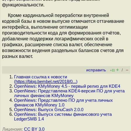
функциональности.
Кроме кардинальной переработки внутренней
кодовой базы в новом выпуске отмечается оттачивание
интерфейса, выполнение оптимизации
производительности кода для формирования отчётов,
добавление поддержки логарифмических осей в
графиках, расширение списка валют, обеспечение
возможности ведения раздельных балансов счетов для
разных валют.
+
–
исправить
/
+11
Главная ссылка к новости
(
https://blog.bembel.net/2018/0...
)
OpenNews: KMyMoney 4.5 - первый релиз для KDE4
OpenNews: Представлена KDE4-версия ПО для учета
личных финансов KMyMoney
OpenNews: Представлено ПО для учета личных
финансов KMyMoney 1.0
OpenNews: Выпуск GnuCash 2.0.0
OpenNews: Выпуск системы финансового учета
LedgerSMB 1.4
Лицензия:
CC BY 3.0