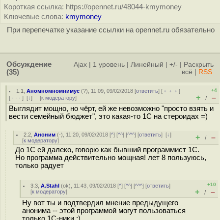
Короткая ссылка: https://opennet.ru/48044-kmymoney
Ключевые слова:
kmymoney
При перепечатке указание ссылки на opennet.ru обязательно
Обсуждение
Ajax
|
1 уровень
|
Линейный
|
+/-
|
Раскрыть
(35)
всё
|
RSS
+4
1.1
,
Аномномномнимус
(
?
), 11:09, 09/02/2018 [
ответить
] [
﹢﹢﹢
]
+
–
[
· · ·
]
[
↓
] [
к модератору
]
/
Выглядит мощно, но чёрт, ей же невозможно "просто взять и
вести семейный бюджет", это какая-то 1С на стероидах =)
2.2
,
Аноним
(
-
), 11:20, 09/02/2018 [
^
] [
^^
] [
^^^
] [
ответить
]
[
↓
]
+
–
/
[
к модератору
]
До 1С ей далеко, говорю как бывший программист 1С.
Но программа действительно мощная! лет 8 пользуюсь,
только радует
+10
3.3
,
A.Stahl
(
ok
), 11:43, 09/02/2018 [
^
] [
^^
] [
^^^
] [
ответить
]
+
–
[
к модератору
]
/
Ну вот ты и подтвердил мнение предыдущего
анонима -- этой программой могут пользоваться
только 1С-ники :)