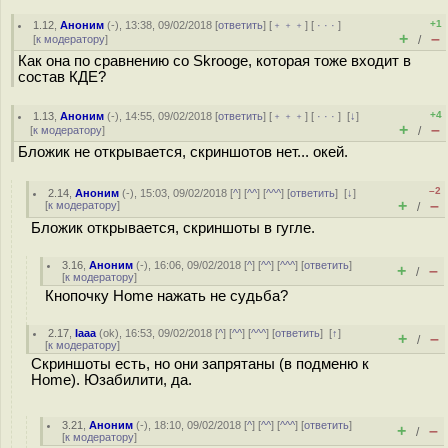
+1
1.12
,
Аноним
(
-
), 13:38, 09/02/2018 [
ответить
] [
﹢﹢﹢
] [
· · ·
]
+
–
[
к модератору
]
/
Как она по сравнению со Skrooge, которая тоже входит в
состав КДЕ?
+4
1.13
,
Аноним
(
-
), 14:55, 09/02/2018 [
ответить
] [
﹢﹢﹢
] [
· · ·
]
[
↓
]
+
–
[
к модератору
]
/
Бложик не открывается, скриншотов нет... окей.
–2
2.14
,
Аноним
(
-
), 15:03, 09/02/2018 [
^
] [
^^
] [
^^^
] [
ответить
]
[
↓
]
+
–
[
к модератору
]
/
Бложик открывается, скриншоты в гугле.
3.16
,
Аноним
(
-
), 16:06, 09/02/2018 [
^
] [
^^
] [
^^^
] [
ответить
]
+
–
/
[
к модератору
]
Кнопочку Home нажать не судьба?
2.17
,
Iaaa
(
ok
), 16:53, 09/02/2018 [
^
] [
^^
] [
^^^
] [
ответить
]
[
↑
]
+
–
/
[
к модератору
]
Скриншоты есть, но они запрятаны (в подменю к
Home). Юзабилити, да.
3.21
,
Аноним
(
-
), 18:10, 09/02/2018 [
^
] [
^^
] [
^^^
] [
ответить
]
+
–
/
[
к модератору
]