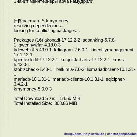
Значит мейнтейнеры арча намудрили
[~]$ pacman -S kmymoney
resolving dependencies...
looking for conflicting packages...
Packages (16) akonadi-17.12.2-2 aqbanking-5.7.8-
1 gwenhywfar-4.18.0-3
kdewebkit-5.43.0-1 kdiagram-2.6.0-1 kidentitymanagement-
17.12.2-1
kpimtextedit-17.12.2-1 kqtquickcharts-17.12.2-1 kross-
5.43.0-1
ktoblzcheck-1.49-1 libalkimia-7.0-3 libmariadbclient-10.1.31-
1
mariadb-10.1.31-1 mariadb-clients-10.1.31-1 sqlcipher-
3.4.2-1
kmymoney-5.0.0-3
Total Download Size: 54.59 MiB
Total Installed Size: 308.86 MiB
игнорирование участников
|
лог модерирования