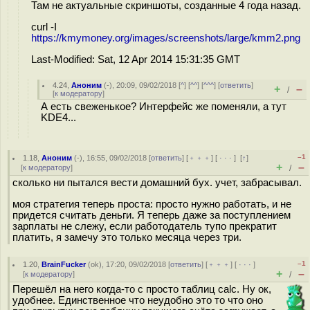
Там не актуальные скриншоты, созданные 4 года назад.
curl -I
https://kmymoney.org/images/screenshots/large/kmm2.png
Last-Modified: Sat, 12 Apr 2014 15:31:35 GMT
4.24
,
Аноним
(
-
), 20:09, 09/02/2018 [
^
] [
^^
] [
^^^
] [
ответить
]
+
–
/
[
к модератору
]
А есть свеженькое? Интерфейс же поменяли, а тут
KDE4...
–1
1.18
,
Аноним
(
-
), 16:55, 09/02/2018 [
ответить
] [
﹢﹢﹢
] [
· · ·
]
[
↑
]
+
–
[
к модератору
]
/
сколько ни пытался вести домашний бух. учет, забрасывал.
моя стратегия теперь проста: просто нужно работать, и не
придется считать деньги. Я теперь даже за поступлением
зарплаты не слежу, если работодатель тупо прекратит
платить, я замечу это только месяца через три.
–1
1.20
,
BrainFucker
(
ok
), 17:20, 09/02/2018 [
ответить
] [
﹢﹢﹢
] [
· · ·
]
+
–
[
к модератору
]
/
Перешёл на него когда-то с просто таблиц calc. Ну ок,
удобнее. Единственное что неудобно это то что оно