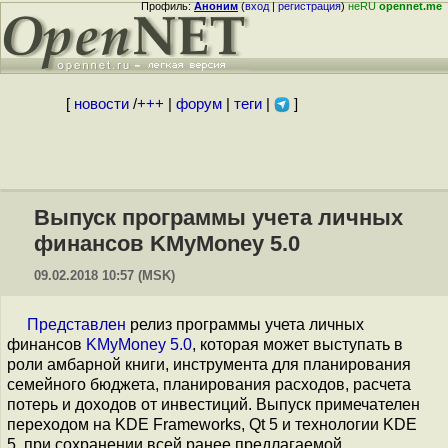
Профиль:
Аноним
(
вход
|
регистрация
)
неRU
opennet.me
[
новости
/
+++
|
форум
|
теги
|
]
Выпуск программы учета личных
финансов KMyMoney 5.0
09.02.2018 10:57 (MSK)
Представлен
релиз программы учета личных
финансов
KMyMoney 5.0
, которая может выступать в
роли амбарной книги, инструмента для планирования
семейного бюджета, планирования расходов, расчета
потерь и доходов от инвестиций. Выпуск примечателен
переходом на KDE Frameworks, Qt 5 и технологии KDE
5, при сохранении всей ранее предлагаемой