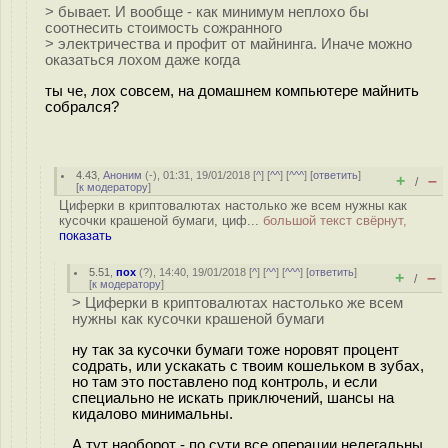
> бывает. И вообще - как минимум неплохо бы
соотнесить стоимость сожранного
> электричества и профит от майнинга. Иначе можно
оказаться лохом даже когда
ты че, лох совсем, на домашнем компьютере майнить
собрался?
4.43
,
Аноним
(
-
), 01:31, 19/01/2018 [
^
] [
^^
] [
^^^
] [
ответить
]
+
–
/
[
к модератору
]
Циферки в криптовалютах настолько же всем нужны как
кусочки крашеной бумаги, циф...
большой текст свёрнут,
показать
5.51
,
пох
(
?
), 14:40, 19/01/2018 [
^
] [
^^
] [
^^^
] [
ответить
]
+
–
/
[
к модератору
]
> Циферки в криптовалютах настолько же всем
нужны как кусочки крашеной бумаги
ну так за кусочки бумаги тоже норовят процент
содрать, или ускакать с твоим кошельком в зубах,
но там это поставлено под контроль, и если
специально не искать приключений, шансы на
кидалово минимальны.
А тут наоборот - по сути все операции нелегальны,