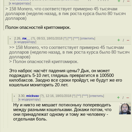
+
–
/
[
к модератору
]
> 158 Monero, что соответствует примерно 45 тысячам
долларов (неделю назад, в пик роста курса было 80 тысяч
долларов)
Полон опасностей криптомирок.
2.26
,
лж__
(
?
), 09:53, 18/01/2018 [
^
] [
^^
] [
^^^
] [
ответить
]
+
–
/
[
к модератору
]
>> 158 Monero, что соответствует примерно 45 тысячам
долларов (неделю назад, в пик роста курса было 80 тысяч
долларов)
> Полон опасностей криптомирок.
Это наброс насчёт падения цены? Дык, он может
подождать 5-10 лет, глядишь превратится в 100500
килобаксов. Заодно все сроки пройдут, не будут же его
кошельки мониторить 20 лет.
3.30
,
mickvav
(
?
), 12:16, 18/01/2018 [
^
] [
^^
] [
^^^
] [
ответить
]
+
–
/
[
к модератору
]
Ну и никто не мешает потихоньку попереводить
между разными кошельками. Докажи потом, что
они принадлежат одному и тому же человеку -
отдельная боль.