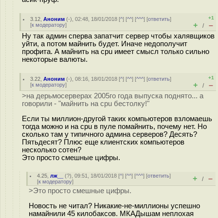
+1
3.12
,
Аноним
(
-
), 02:48, 18/01/2018 [
^
] [
^^
] [
^^^
] [
ответить
]
+
–
[
к модератору
]
/
Ну так админ сперва запатчит сервер чтобы халявщиков
уйти, а потом майнить будет. Иначе недополучит
профита. А майнить на cpu имеет смысл только сильно
некоторые валюты.
+1
3.22
,
Аноним
(
-
), 08:16, 18/01/2018 [
^
] [
^^
] [
^^^
] [
ответить
]
+
–
[
к модератору
]
/
>на дерьмосерверах 2005го года выпуска поднято... а
говорили - "майнить на cpu бестолку!"
Если ты миллион-другой таких компьютеров взломаешь
тогда можно и на cpu в пуле помайнить, почему нет. Но
сколько там у типичного админа серверов? Десять?
Пятьдесят? Плюс еще клиентских компьютеров
несколько сотен?
Это просто смешные цифры.
4.25
,
лж__
(
?
), 09:51, 18/01/2018 [
^
] [
^^
] [
^^^
] [
ответить
]
+
–
/
[
к модератору
]
>Это просто смешные цифры.
Новость не читал? Никакие-не-миллионы успешно
намайнили 45 килобаксов. МКАДышам неплохая