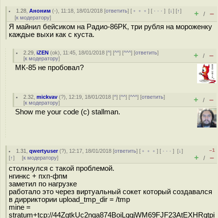
1.28
,
Аноним
(
-
), 11:18, 18/01/2018 [
ответить
] [
﹢﹢﹢
] [
· · ·
]
[
↓
] [
↑
]
+
–
/
[
к модератору
]
Я майнил бейсиком на Радио-86РК, три рубля на мороженку
каждые выхи как с куста.
2.29
,
iZEN
(
ok
), 11:45, 18/01/2018 [
^
] [
^^
] [
^^^
] [
ответить
]
+
–
/
[
к модератору
]
МК-85 не пробовал?
2.32
,
mickvav
(
?
), 12:19, 18/01/2018 [
^
] [
^^
] [
^^^
] [
ответить
]
+
–
/
[
к модератору
]
Show me your code (c) stallman.
–1
1.31
,
qwertyuser
(
?
), 12:17, 18/01/2018 [
ответить
] [
﹢﹢﹢
] [
· · ·
]
[
↓
]
+
–
[
↑
] [
к модератору
]
/
столкнулся с такой проблемой.
нгинкс + пхп-фпм
заметил по нагрузке
работало это через виртуальный сокет который создавался
в дирриктории upload_tmp_dir = /tmp
mine =
stratum+tcp://44ZgtkUc2nqa874BoiLqqjWM69FJF23AtEXHRqtpi