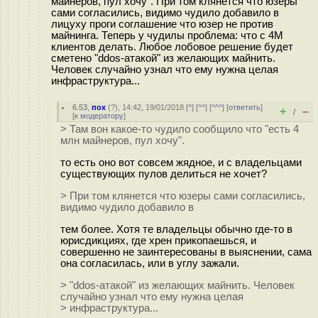
майнеров, пул хочу". При том клянется что юзеры
сами согласились, видимо чудило добавило в
лицуху проги соглашение что юзер не против
майнинга. Теперь у чудилы проблема: что с 4M
клиентов делать. Любое лобовое решение будет
сметено "ddos-атакой" из желающих майнить.
Человек случайно узнал что ему нужна целая
инфраструктура...
6.53
,
пох
(
?
), 14:42, 19/01/2018 [
^
] [
^^
] [
^^^
] [
ответить
]
+
–
/
[
к модератору
]
> Там вон какое-то чудило сообщило что "есть 4
млн майнеров, пул хочу".
то есть оно вот совсем жядное, и с владельцами
существующих пулов делиться не хочет?
> При том клянется что юзеры сами согласились,
видимо чудило добавило в
тем более. Хотя те владельцы обычно где-то в
юрисдикциях, где хрен прикопаешься, и
совершенно не заинтересованы в выяснении, сама
она согласилась, или в углу зажали.
> "ddos-атакой" из желающих майнить. Человек
случайно узнал что ему нужна целая
> инфраструктура...