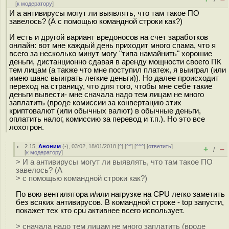
/
[
к модератору
]
И а антивирусы могут ли выявлять, что там такое ПО
завелось? (А с помощью командной строки как?)
И есть и другой вариант вредоносов на счет заработков
онлайн: вот мне каждый день приходит много спама, что я
всего за несколько минут могу "типа намайнить" хорошие
деньги, дистанционно сдавая в аренду мощности своего ПК
тем лицам (а также что мне поступил платеж, я выиграл (или
имею шанс выиграть легкие деньги)). Но далее происходит
переход на страницу, что для того, чтобы мне себе такие
деньги вывести- мне сначала надо тем лицам не много
заплатить (вроде комиссии за конвертацию этих
криптовалют (или обычных валют) в обычные деньги,
оплатить налог, комиссию за перевод и т.п.). Но это все
лохотрон.
2.15
,
Аноним
(
-
), 03:02, 18/01/2018 [
^
] [
^^
] [
^^^
] [
ответить
]
+
–
/
[
к модератору
]
> И а антивирусы могут ли выявлять, что там такое ПО
завелось? (А
> с помощью командной строки как?)
По вою вентилятора и/или нагрузке на CPU легко заметить
без всяких антивирусов. В командной строке - top запусти,
покажет тех кто cpu активнее всего использует.
> сначала надо тем лицам не много заплатить (вроде