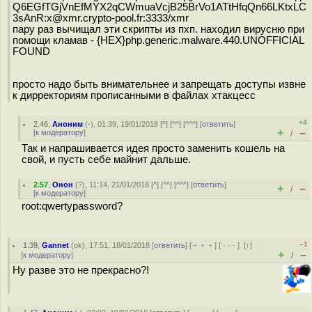
Q6EGfTGjVnEfMYX2qCWmuaVcjB25BrVo1ATtHfqQn66LKtxLC
3sAnR:x@xmr.crypto-pool.fr:3333/xmr
пару раз вычищал эти скрипты из пхп. находил вирусню при
помощи кламав - {HEX}php.generic.malware.440.UNOFFICIAL
FOUND
просто надо быть внимательнее и запрещать доступы извне
к дирректориям прописанными в файлах хтакцесс
+4
2.46
,
Аноним
(
-
), 01:39, 19/01/2018 [
^
] [
^^
] [
^^^
] [
ответить
]
+
–
[
к модератору
]
/
Так и напрашивается идея просто заменить кошель на
свой, и пусть себе майнит дальше.
2.57
,
Онон
(
?
), 11:14, 21/01/2018 [
^
] [
^^
] [
^^^
] [
ответить
]
+
–
/
[
к модератору
]
root:qwertypassword?
–1
1.39
,
Gannet
(
ok
), 17:51, 18/01/2018 [
ответить
] [
﹢﹢﹢
] [
· · ·
]
[
↑
]
+
–
[
к модератору
]
/
Ну разве это не прекрасно?!