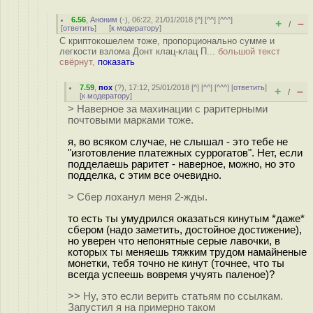
6.56
,
Аноним
(
-
), 06:22, 21/01/2018 [
^
] [
^^
] [
^^^
]
+
–
/
[
ответить
]
[
к модератору
]
С криптокошелем тоже, пропорционально сумме и
легкости взлома Донт клац-клац П...
большой текст
свёрнут,
показать
7.59
,
пох
(
?
), 17:12, 25/01/2018 [
^
] [
^^
] [
^^^
] [
ответить
]
+
–
/
[
к модератору
]
> Наверное за махинации с раритерными
почтовыми марками тоже.
я, во всяком случае, не слышал - это тебе не
"изготовление платежных суррогатов". Нет, если
подделаешь раритет - наверное, можно, но это
подделка, с этим все очевидно.
> Сбер лоханул меня 2-жды.
то есть ты умудрился оказаться кинутым *даже*
сбером (надо заметить, достойное достижение),
но уверен что непонятные серые лавочки, в
которых ты меняешь тяжким трудом намайненые
монетки, тебя точно не кинут (точнее, что ты
всегда успеешь вовремя учуять паленое)?
>> Ну, это если верить статьям по ссылкам.
Запустил я на примерно таком