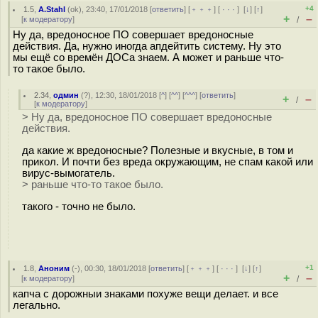
+4
1.5
,
A.Stahl
(
ok
), 23:40, 17/01/2018 [
ответить
] [
﹢﹢﹢
] [
· · ·
]
[
↓
] [
↑
]
+
–
[
к модератору
]
/
Ну да, вредоносное ПО совершает вредоносные
действия. Да, нужно иногда апдейтить систему. Ну это
мы ещё со времён ДОСа знаем. А может и раньше что-
то такое было.
2.34
,
одмин
(
?
), 12:30, 18/01/2018 [
^
] [
^^
] [
^^^
] [
ответить
]
+
–
/
[
к модератору
]
> Ну да, вредоносное ПО совершает вредоносные
действия.
да какие ж вредоносные? Полезные и вкусные, в том и
прикол. И почти без вреда окружающим, не спам какой или
вирус-вымогатель.
> раньше что-то такое было.
такого - точно не было.
+1
1.8
,
Аноним
(
-
), 00:30, 18/01/2018 [
ответить
] [
﹢﹢﹢
] [
· · ·
]
[
↓
] [
↑
]
+
–
[
к модератору
]
/
капча с дорожныи знаками похуже вещи делает. и все
легально.