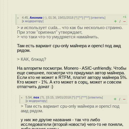
+1
4.45
,
Аноним
(
-
), 01:36, 19/01/2018 [
^
] [
^^
] [
^^^
] [
ответить
]
+
–
[
к модератору
]
/
> и использует cuda... что как бы несколько странно.
При этом "оригинал" утверждает,
> что таки что-то умудряется намайнить.
Там есть вариант cpu-only майнера и opencl под амд
рядом.
> КАК, блжад?
На алгоритм посмотри. Monero - ASIC-unfriendly. Чтобы
еще смешнее, посмотри что придумал автор майнера.
Если кто не может в RTFM, платит автору майнера 5%.
Кто может - 1%. А кто может в сорц, может и совсем
отпатчить донат :)
5.54
,
пох
(
?
), 15:15, 19/01/2018 [
^
] [
^^
] [
^^^
] [
ответить
]
+
–
/
[
к модератору
]
> Там есть вариант cpu-only майнера и opencl под
амд рядом.
у них же другие названия - так что либо
исследователи (второй новости) чего-то не поняли,
либо путают карты.