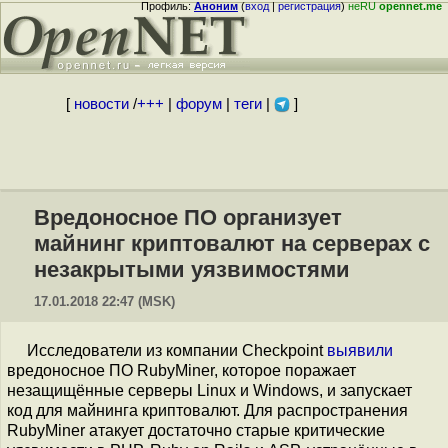
Профиль:
Аноним
(
вход
|
регистрация
)
неRU
opennet.me
[
новости
/
+++
|
форум
|
теги
|
]
Вредоносное ПО организует
майнинг криптовалют на серверах с
незакрытыми уязвимостями
17.01.2018 22:47 (MSK)
Исследователи из компании Checkpoint
выявили
вредоносное ПО RubyMiner, которое поражает
незащищённые серверы Linux и Windows, и запускает
код для майнинга криптовалют. Для распространения
RubyMiner атакует достаточно старые критические