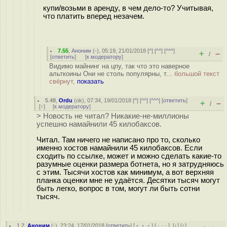
купи/возьми в аренду, в чем дело-то? Учитывая,
что платить вперед незачем.
7.55
,
Аноним
(
-
), 05:19, 21/01/2018 [
^
] [
^^
] [
^^^
]
+
–
/
[
ответить
]
[
к модератору
]
Видимо майнинг на цпу, так что это наверное
альткоины Они не столь популярны, т...
большой текст
свёрнут,
показать
5.48
,
Ordu
(
ok
), 07:34, 19/01/2018 [
^
] [
^^
] [
^^^
] [
ответить
]
+
–
/
[
↑
] [
к модератору
]
> Новость не читал? Никакие-не-миллионы
успешно намайнили 45 килобаксов.
Читал. Там ничего не написано про то, сколько
именно хостов намайнили 45 килобаксов. Если
сходить по ссылке, может и можно сделать какие-то
разумные оценки размера ботнета, но я затрудняюсь
с этим. Тысячи хостов как минимум, а вот верхняя
планка оценки мне не удаётся. Десятки тысяч могут
быть легко, вопрос в том, могут ли быть сотни
тысяч.
1.2
,
Аноним
(
-
), 23:24, 17/01/2018 [
ответить
] [
﹢﹢﹢
] [
· · ·
]
[
↓
] [
↑
]