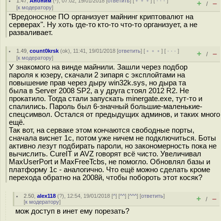
1.47
,
Аноним
(
-
), 07:02, 19/01/2018 [
ответить
] [
﹢﹢﹢
] [
· · ·
]
+
–
/
[
к модератору
]
"Вредоносное ПО организует майнинг криптовалют на
серверах". Ну хоть где-то кто-то что-то организует, а не
разваливает.
1.49
,
count0krsk
(
ok
), 11:41, 19/01/2018 [
ответить
] [
﹢﹢﹢
] [
· · ·
]
+
–
/
[
к модератору
]
У знакомого на винде майнили. Зашли через подбор
пароля к юзеру, скачали 2 зипаря с эксплойтами на
повышение прав через дыру win32k.sys, но дыра та
была в Server 2008 SP2, а у друга стоял 2012 R2. Не
прокатило. Тогда стали запускать minergate.exe, тут-то и
спалились. Пароль был 6-значный большие-маленькие-
спецсимвол. Остался от предыдущих админов, и таких много
ещё.
Так вот, на серваке этом кончаются свободные порты,
сначала виснет 1с, потом уже ничем не подключиться. Боты
активно лезут подбирать пароли, но закономерность пока не
вычислить. CureIT и AVZ говорят всё чисто. Увеличивал
MaxUserPort и MaxFreeTcbs, не помогло. Обновлял базы и
платформу 1с - аналогично. Что ещё можно сделать кроме
перехода обратно на 2008й, чтобы побороть этот косяк?
2.50
,
alex118
(
?
), 12:54, 19/01/2018 [
^
] [
^^
] [
^^^
] [
ответить
]
+
–
/
[
к модератору
]
мож доступ в инет ему порезать?