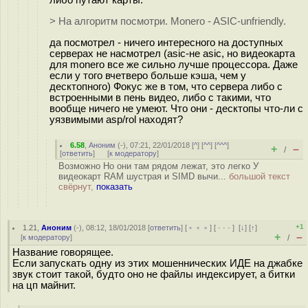
> На алгоритм посмотри. Monero - ASIC-unfriendly.
да посмотрел - ничего интересного на доступных
серверах не насмотрел (asic-не asic, но видеокарта
для monero все же сильно лучше процессора. Даже
если у того вчетверо больше кэша, чем у
десктопного) Фокус же в том, что сервера либо с
встроенными в пень видео, либо с такими, что
вообще ничего не умеют. Что они - десктопы что-ли с
уязвимыми asp/rol находят?
6.58
,
Аноним
(
-
), 07:21, 22/01/2018 [
^
] [
^^
] [
^^^
]
+
–
/
[
ответить
]
[
к модератору
]
Возможно Но они там рядом лежат, это легко У
видеокарт RAM шустрая и SIMD вычи...
большой текст
свёрнут,
показать
+1
1.21
,
Аноним
(
-
), 08:12, 18/01/2018 [
ответить
] [
﹢﹢﹢
] [
· · ·
]
[
↓
] [
↑
]
+
–
[
к модератору
]
/
Название говорящее.
Если запускать одну из этих мошеннических ИДЕ на джабке
звук стоит такой, будто оно не файлы индексирует, а битки
на цп майнит.