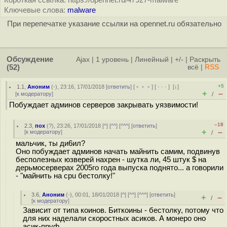
Короткая ссылка: https://opennet.ru/47927-malware
Ключевые слова:
malware
При перепечатке указание ссылки на opennet.ru обязательно
Обсуждение
Ajax
|
1 уровень
|
Линейный
|
+/-
|
Раскрыть
(52)
всё
|
RSS
+5
1.1
,
Аноним
(
-
), 23:16, 17/01/2018 [
ответить
] [
﹢﹢﹢
] [
· · ·
]
[
↓
]
+
–
[
к модератору
]
/
Побуждает админов серверов закрывать уязвимости!
–18
2.3
,
пох
(
?
), 23:26, 17/01/2018 [
^
] [
^^
] [
^^^
] [
ответить
]
+
–
[
к модератору
]
/
мальчик, ты ди6ил?
Оно побуждает админов начать майнить самим, подвинув
бесполезных юзверей нахрен - шутка ли, 45 штук $ на
дерьмосерверах 2005го года выпуска поднято... а говорили
- "майнить на cpu бестолку!"
3.6
,
Аноним
(
-
), 00:01, 18/01/2018 [
^
] [
^^
] [
^^^
] [
ответить
]
+
–
/
[
к модератору
]
Зависит от типа коинов. Биткоины - бестолку, потому что
для них наделали скоростных асиков. А монеро оно
асик-пруф.