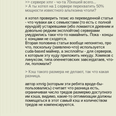
>> сервере xmr - чо-та 70хешей всего...
> А ты хотел на 1 сервере перехватить 50%
мощности известного альткоина чтоли?
я хотел проверить тезис из переведенной статьи
- что чуваки аж с семьюстами (то есть с полной
ерундой) устаревшими (ибо ломаются древним и
довольно редким эксплойтом) серверами
умудрились таки что-то намайнить. Пока - концы
с концами не сходятся.
Вторая половина статьи вообще непонятно, про
что, поскольку (заявлено-что) используется
cuda-based майнер, а эксплойты - для серверов,
к которым эту куду приложить некуду. Хомяков с
линуксом, типа опеннетовских завсегдатаев, что-
ли, поломали?
> Кэш такого размера не делают, так что какая
разница.
автор xmrig (которым эти ребята вроде-бы-
пользовались) считает что разница есть,
ограничивая число тредов размермо доступного
им кэша, видимо, какие-то оптимизации должны
помещаться в этот самый кэш и количеством
тредов не компенсируются.