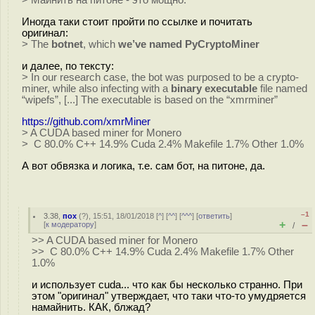
> Майнить на питоне - это мощно.
Иногда таки стоит пройти по ссылке и почитать
оригинал:
> The
botnet
, which
we’ve named PyCryptoMiner
и далее, по тексту:
> In our research case, the bot was purposed to be a crypto-
miner, while also infecting with a
binary executable
file named
“wipefs”, [...] The executable is based on the “xmrminer”
https://github.com/xmrMiner
> A CUDA based miner for Monero
> C 80.0% C++ 14.9% Cuda 2.4% Makefile 1.7% Other 1.0%
А вот обвязка и логика, т.е. сам бот, на питоне, да.
–1
3.38
,
пох
(
?
), 15:51, 18/01/2018 [
^
] [
^^
] [
^^^
] [
ответить
]
+
–
[
к модератору
]
/
>> A CUDA based miner for Monero
>> C 80.0% C++ 14.9% Cuda 2.4% Makefile 1.7% Other
1.0%
и использует cuda... что как бы несколько странно. При
этом "оригинал" утверждает, что таки что-то умудряется
намайнить. КАК, блжад?