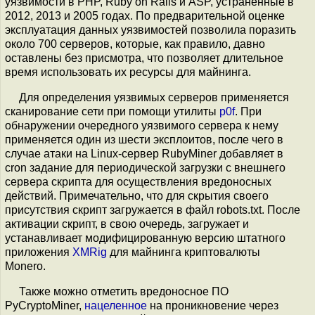
уязвимости в PHP, Ruby on Rails и ASP, устранённые в
2012, 2013 и 2005 годах. По предварительной оценке
экcплуатация данных уязвимостей позволила поразить
около 700 серверов, которые, как правило, давно
оставлены без присмотра, что позволяет длительное
время использовать их ресурсы для майнинга.
Для определения уязвимых серверов применяется
сканирование сети при помощи утилиты
p0f
. При
обнаружении очередного уязвимого сервера к нему
применяется один из шести эксплоитов, после чего в
случае атаки на Linux-сервер RubyMiner добавляет в
cron задание для периодической загрузки с внешнего
сервера скрипта для осуществления вредоносных
действий. Примечательно, что для скрытия своего
присутствия скрипт загружается в файл robots.txt. После
активации скрипт, в свою очередь, загружает и
устанавливает модифицированную версию штатного
приложения
XMRig
для майнинга криптовалюты
Monero.
Также можно отметить вредоносное ПО
PyCryptoMiner,
нацеленное
на проникновение через