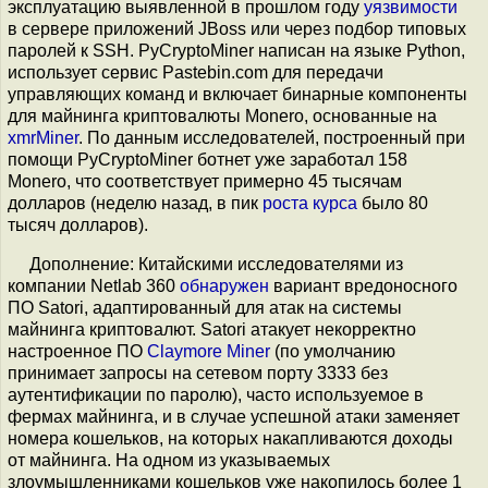
эксплуатацию выявленной в прошлом году
уязвимости
в сервере приложений JBoss или через подбор типовых
паролей к SSH. PyCryptoMiner написан на языке Python,
использует сервис Pastebin.com для передачи
управляющих команд и включает бинарные компоненты
для майнинга криптовалюты Monero, основанные на
xmrMiner
. По данным исследователей, построенный при
помощи PyCryptoMiner ботнет уже заработал 158
Monero, что соответствует примерно 45 тысячам
долларов (неделю назад, в пик
роста курса
было 80
тысяч долларов).
Дополнение: Китайскими исследователями из
компании Netlab 360
обнаружен
вариант вредоносного
ПО Satori, адаптированный для атак на системы
майнинга криптовалют. Satori атакует некорректно
настроенное ПО
Claymore Miner
(по умолчанию
принимает запросы на сетевом порту 3333 без
аутентификации по паролю), часто используемое в
фермах майнинга, и в случае успешной атаки заменяет
номера кошельков, на которых накапливаются доходы
от майнинга. На одном из указываемых
злоумышленниками кошельков уже накопилось более 1