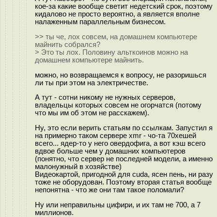
кое-за какие вообще светит недетский срок, поэтому
кидалово не просто вероятно, а является вполне
налаженным параллельным бизнесом.
>> ты че, лох совсем, на домашнем компьютере
майнить собрался?
> Это ты лох. Половину альткоинов можно на
домашнем компьютере майнить.
можно, но возвращаемся к вопросу, не разоришься
ли ты при этом на электричестве.
А тут - сотни никому не нужных серверов,
владельцы которых совсем не огорчатся (потому
что мы им об этом не расскажем).
Ну, это если верить статьям по ссылкам. Запустил я
на примерно таком сервере xmr - чо-та 70хешей
всего... ядер-то у него овердофига, а вот кэш всего
вдвое больше чем у домашних компьютеров
(понятно, что сервер не последней модели, а именно
малонужный в хозяйстве)
Видеокартой, пригодной для cuda, ясен пень, ни разу
тоже не оборудован. Поэтому вторая статья вообще
непонятна - что же они там такое поломали?
Ну или неправильны цифири, и их там не 700, а 7
миллионов.