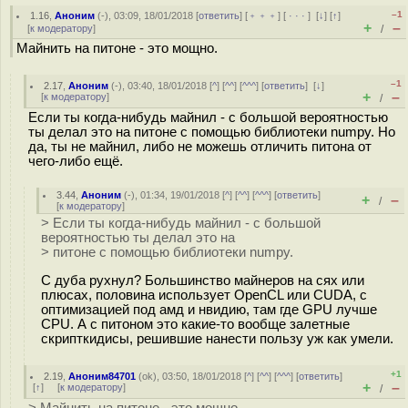
–1
1.16
,
Аноним
(
-
), 03:09, 18/01/2018 [
ответить
] [
﹢﹢﹢
] [
· · ·
]
[
↓
] [
↑
]
+
–
[
к модератору
]
/
Майнить на питоне - это мощно.
–1
2.17
,
Аноним
(
-
), 03:40, 18/01/2018 [
^
] [
^^
] [
^^^
] [
ответить
]
[
↓
]
+
–
[
к модератору
]
/
Если ты когда-нибудь майнил - с большой вероятностью
ты делал это на питоне с помощью библиотеки numpy. Но
да, ты не майнил, либо не можешь отличить питона от
чего-либо ещё.
3.44
,
Аноним
(
-
), 01:34, 19/01/2018 [
^
] [
^^
] [
^^^
] [
ответить
]
+
–
/
[
к модератору
]
> Если ты когда-нибудь майнил - с большой
вероятностью ты делал это на
> питоне с помощью библиотеки numpy.
С дуба рухнул? Большинство майнеров на сях или
плюсах, половина использует OpenCL или CUDA, с
оптимизацией под амд и нвидию, там где GPU лучше
CPU. А с питоном это какие-то вообще залетные
скрипткидисы, решившие нанести пользу уж как умели.
+1
2.19
,
Аноним84701
(
ok
), 03:50, 18/01/2018 [
^
] [
^^
] [
^^^
] [
ответить
]
+
–
[
↑
] [
к модератору
]
/