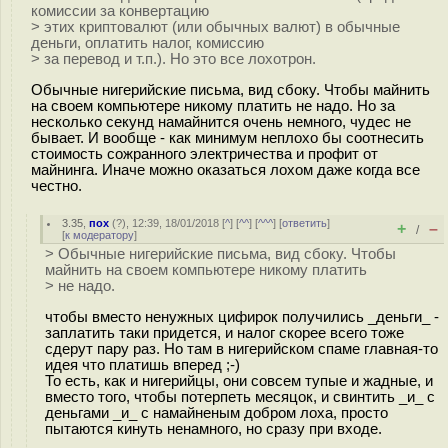
комиссии за конвертацию
> этих криптовалют (или обычных валют) в обычные
деньги, оплатить налог, комиссию
> за перевод и т.п.). Но это все лохотрон.
Обычные нигерийские письма, вид сбоку. Чтобы майнить
на своем компьютере никому платить не надо. Но за
несколько секунд намайнится очень немного, чудес не
бывает. И вообще - как минимум неплохо бы соотнесить
стоимость сожранного электричества и профит от
майнинга. Иначе можно оказаться лохом даже когда все
честно.
3.35
,
пох
(
?
), 12:39, 18/01/2018 [
^
] [
^^
] [
^^^
] [
ответить
]
+
–
/
[
к модератору
]
> Обычные нигерийские письма, вид сбоку. Чтобы
майнить на своем компьютере никому платить
> не надо.
чтобы вместо ненужных цифирок получились _деньги_ -
заплатить таки придется, и налог скорее всего тоже
сдерут пару раз. Но там в нигерийском спаме главная-то
идея что платишь вперед ;-)
То есть, как и нигерийцы, они совсем тупые и жадные, и
вместо того, чтобы потерпеть месяцок, и свинтить _и_ с
деньгами _и_ с намайненым добром лоха, просто
пытаются кинуть ненамного, но сразу при входе.