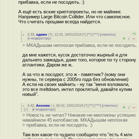
прибавка, если не посодють. :)
А ещё есть вские криптопроекты, но не майнинг.
Например Large Bitcoin Collider. Или что самописное.
Что считать процами всегда найдется.
+1
5.33
,
одмин
(
?
), 12:29, 18/01/2018 [
^
] [
^^
] [
^^^
] [
ответить
]
+
–
[
к модератору
]
/
> МКАДышам неплохая прибавка, если не посодють.
да мне кажется, кусок достаточно жырный и для
дальнего замкадья, даже того, которое по ту сторону
атлантики. Даром же ж.
А за что ж посодют, это ж - памятник? (кому они
нужны, те сервера с 2005го года без обновления)
А если на своих майнить - ну так "меня взломали,
это все meltdown, интел проклятый, давайте купим
новый".
5.42
,
Аноним
(
-
), 00:42, 19/01/2018 [
^
] [
^^
] [
^^^
] [
ответить
]
+
–
/
[
↓
] [
к модератору
]
> Новость не читал? Никакие-не-миллионы успешно
намайнили 45 килобаксов. МКАДышам неплохая
> прибавка, если не посодють. :)
Там вон какое-то чудило сообщило что "есть 4 млн