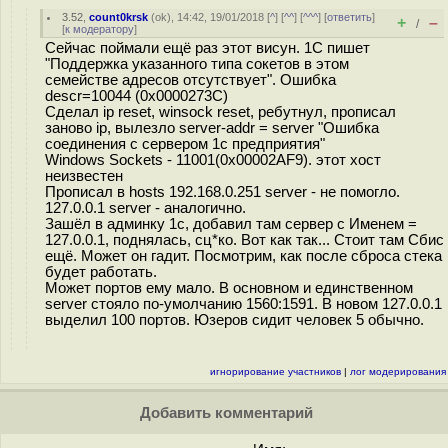
3.52
,
count0krsk
(
ok
), 14:42, 19/01/2018 [
^
] [
^^
] [
^^^
] [
ответить
]
+
–
/
[
к модератору
]
Сейчас поймали ещё раз этот висун. 1С пишет
"Поддержка указанного типа сокетов в этом
семействе адресов отсутствует". Ошибка
descr=10044 (0x0000273C)
Сделал ip reset, winsock reset, ребутнул, прописал
заново ip, вылезло server-addr = server "Ошибка
соединения с сервером 1с предприятия"
Windows Sockets - 11001(0x00002AF9). этот хост
неизвестен
Прописал в hosts 192.168.0.251 server - не помогло.
127.0.0.1 server - аналогично.
Зашёл в админку 1с, добавил там сервер с Именем =
127.0.0.1, поднялась, сц*ко. Вот как так... Стоит там Сбис
ещё. Может он гадит. Посмотрим, как после сброса стека
будет работать.
Может портов ему мало. В основном и единственном
server стояло по-умолчанию 1560:1591. В новом 127.0.0.1
выделил 100 портов. Юзеров сидит человек 5 обычно.
игнорирование участников
|
лог модерирования
Добавить комментарий