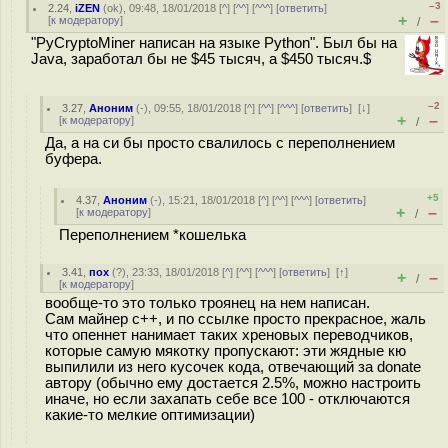
–3
2.24
,
iZEN
(
ok
), 09:48, 18/01/2018 [
^
] [
^^
] [
^^^
] [
ответить
]
+
–
[
к модератору
]
/
"PyCryptoMiner написан на языке Python". Был бы на
Java, заработал бы не $45 тысяч, а $450 тысяч.$
–2
3.27
,
Аноним
(
-
), 09:55, 18/01/2018 [
^
] [
^^
] [
^^^
] [
ответить
]
[
↓
]
+
–
[
к модератору
]
/
Да, а на си бы просто свалилось с переполнением
буфера.
+5
4.37
,
Аноним
(
-
), 15:21, 18/01/2018 [
^
] [
^^
] [
^^^
] [
ответить
]
+
–
[
к модератору
]
/
Переполнением *кошелька
3.41
,
пох
(
?
), 23:33, 18/01/2018 [
^
] [
^^
] [
^^^
] [
ответить
]
[
↑
]
+
–
/
[
к модератору
]
вообще-то это только троянец на нем написан.
Сам майнер c++, и по ссылке просто прекрасное, жаль
что опеннет нанимает таких хреновых переводчиков,
которые самую мякотку пропускают: эти жядные кю
выпилили из него кусочек кода, отвечающий за donate
автору (обычно ему достается 2.5%, можно настроить
иначе, но если захапать себе все 100 - отключаются
какие-то мелкие оптимизации)