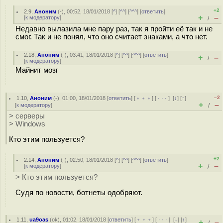
+2
2.9
,
Аноним
(
-
), 00:52, 18/01/2018 [
^
] [
^^
] [
^^^
] [
ответить
]
+
–
[
к модератору
]
/
Недавно вылазила мне пару раз, так я пройти её так и не
смог. Так и не понял, что оно считает знаками, а что нет.
2.18
,
Аноним
(
-
), 03:41, 18/01/2018 [
^
] [
^^
] [
^^^
] [
ответить
]
+
–
/
[
к модератору
]
Майнит мозг
–2
1.10
,
Аноним
(
-
), 01:00, 18/01/2018 [
ответить
] [
﹢﹢﹢
] [
· · ·
]
[
↓
] [
↑
]
+
–
[
к модератору
]
/
> серверы
> Windows
Кто этим пользуется?
+2
2.14
,
Аноним
(
-
), 02:50, 18/01/2018 [
^
] [
^^
] [
^^^
] [
ответить
]
+
–
[
к модератору
]
/
> Кто этим пользуется?
Судя по новости, ботнеты одобряют.
1.11
,
ua9oas
(
ok
), 01:02, 18/01/2018 [
ответить
] [
﹢﹢﹢
] [
· · ·
]
[
↓
] [
↑
]
+
–