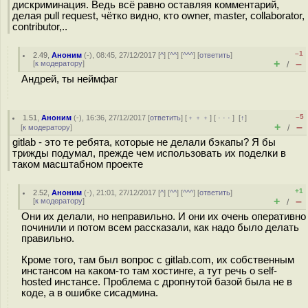
дискриминация. Ведь всё равно оставляя комментарий,
делая pull request, чётко видно, кто owner, master, collaborator,
contributor,..
–1
2.49
,
Аноним
(
-
), 08:45, 27/12/2017 [
^
] [
^^
] [
^^^
] [
ответить
]
+
–
[
к модератору
]
/
Андрей, ты неймфаг
–5
1.51
,
Аноним
(
-
), 16:36, 27/12/2017 [
ответить
] [
﹢﹢﹢
] [
· · ·
]
[
↑
]
+
–
[
к модератору
]
/
gitlab - это те ребята, которые не делали бэкапы? Я бы
трижды подумал, прежде чем использовать их поделки в
таком масштабном проекте
+1
2.52
,
Аноним
(
-
), 21:01, 27/12/2017 [
^
] [
^^
] [
^^^
] [
ответить
]
+
–
[
к модератору
]
/
Они их делали, но неправильно. И они их очень оперативно
починили и потом всем рассказали, как надо было делать
правильно.
Кроме того, там был вопрос с gitlab.com, их собственным
инстансом на каком-то там хостинге, а тут речь о self-
hosted инстансе. Проблема с дропнутой базой была не в
коде, а в ошибке сисадмина.