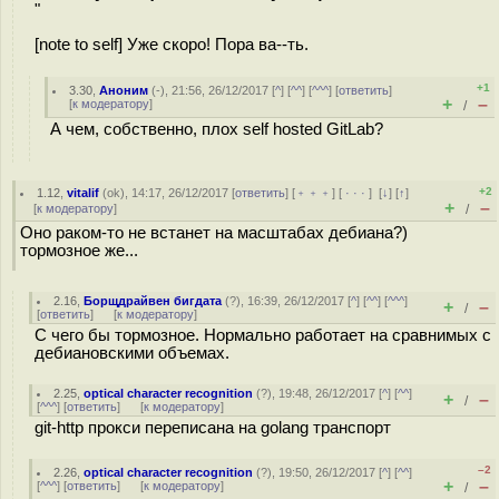
"
[note to self] Уже скоро! Пора ва--ть.
+1
3.30
,
Аноним
(
-
), 21:56, 26/12/2017 [
^
] [
^^
] [
^^^
] [
ответить
]
+
–
[
к модератору
]
/
А чем, собственно, плох self hosted GitLab?
+2
1.12
,
vitalif
(
ok
), 14:17, 26/12/2017 [
ответить
] [
﹢﹢﹢
] [
· · ·
]
[
↓
] [
↑
]
+
–
[
к модератору
]
/
Оно раком-то не встанет на масштабах дебиана?)
тормозное же...
2.16
,
Борщдрайвен бигдата
(
?
), 16:39, 26/12/2017 [
^
] [
^^
] [
^^^
]
+
–
/
[
ответить
]
[
к модератору
]
С чего бы тормозное. Нормально работает на сравнимых с
дебиановскими объемах.
2.25
,
optical character recognition
(
?
), 19:48, 26/12/2017 [
^
] [
^^
]
+
–
/
[
^^^
] [
ответить
]
[
к модератору
]
git-http прокси переписана на golang транспорт
–2
2.26
,
optical character recognition
(
?
), 19:50, 26/12/2017 [
^
] [
^^
]
+
–
[
^^^
] [
ответить
]
[
к модератору
]
/