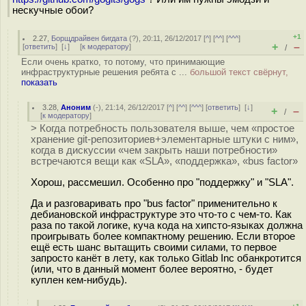
нескучные обои?
+1
2.27
,
Борщдрайвен бигдата
(
?
), 20:11, 26/12/2017 [
^
] [
^^
] [
^^^
]
+
–
[
ответить
]
[
↓
] [
к модератору
]
/
Если очень кратко, то потому, что принимающие
инфраструктурные решения ребята с ...
большой текст свёрнут,
показать
3.28
,
Аноним
(
-
), 21:14, 26/12/2017 [
^
] [
^^
] [
^^^
] [
ответить
]
[
↓
]
+
–
/
[
к модератору
]
> Когда потребность пользователя выше, чем «простое
хранение git-репозиториев+элементарные штуки с ним»,
когда в дискуссии «чем закрыть наши потребности»
встречаются вещи как «SLA», «поддержка», «bus factor»
Хорош, рассмешил. Особенно про "поддержку" и "SLA".
Да и разговаривать про "bus factor" применительно к
дебиановской инфраструктуре это что-то с чем-то. Как
раза по такой логике, куча кода на хипсто-языках должна
проигрывать более компактному решению. Если второе
ещё есть шанс вытащить своими силами, то первое
запросто канёт в лету, как только Gitlab Inc обанкротится
(или, что в данный момент более вероятно, - будет
куплен кем-нибудь).