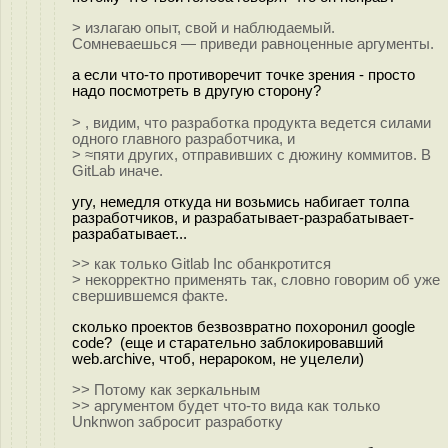
> излагаю опыт, свой и наблюдаемый.
Сомневаешься — приведи равноценные аргументы.
а если что-то противоречит точке зрения - просто
надо посмотреть в другую сторону?
> , видим, что разработка продукта ведется силами
одного главного разработчика, и
> ≈пяти других, отправивших с дюжину коммитов. В
GitLab иначе.
угу, немедля откуда ни возьмись набигает толпа
разработчиков, и разрабатывает-разрабатывает-
разрабатывает...
>> как только Gitlab Inc обанкротится
> некорректно применять так, словно говорим об уже
свершившемся факте.
сколько проектов безвозвратно похоронил google
code? (еще и старательно заблокировавший
web.archive, чтоб, нерароком, не уцелели)
>> Потому как зеркальным
>> аргументом будет что-то вида как только
Unknwon забросит разработку