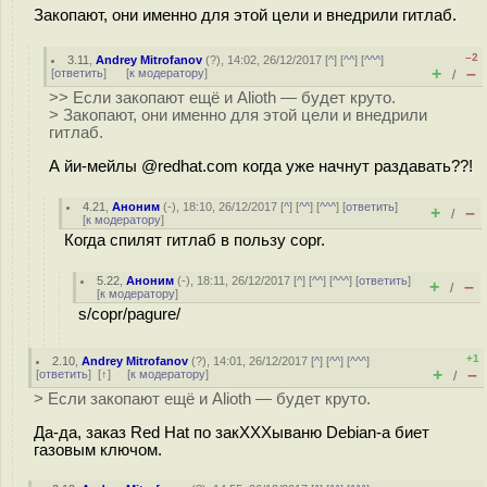
Закoпают, они именно для этой цели и внедрили гитлаб.
–2
3.11
,
Andrey Mitrofanov
(
?
), 14:02, 26/12/2017 [
^
] [
^^
] [
^^^
]
+
–
[
ответить
]
[
к модератору
]
/
>> Если зaкопают ещё и Alioth — будет круто.
> Закoпают, они именно для этой цели и внедрили
гитлаб.
А йи-мейлы @redhat.com когда уже начнут раздавать??!
4.21
,
Аноним
(
-
), 18:10, 26/12/2017 [
^
] [
^^
] [
^^^
] [
ответить
]
+
–
/
[
к модератору
]
Когда спилят гитлаб в пользу copr.
5.22
,
Аноним
(
-
), 18:11, 26/12/2017 [
^
] [
^^
] [
^^^
] [
ответить
]
+
–
/
[
к модератору
]
s/copr/pagure/
+1
2.10
,
Andrey Mitrofanov
(
?
), 14:01, 26/12/2017 [
^
] [
^^
] [
^^^
]
+
–
[
ответить
]
[
↑
] [
к модератору
]
/
> Если зaкопают ещё и Alioth — будет круто.
Да-да, заказ Red Hat по закXXXываню Debian-а биет
газовым ключом.