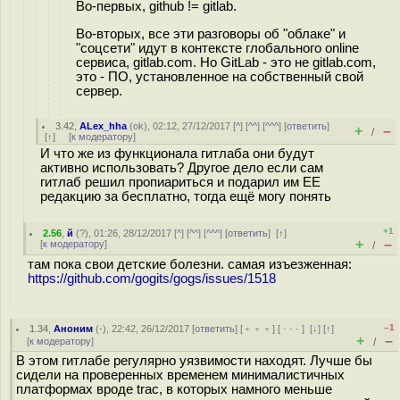
Во-первых, github != gitlab.
Во-вторых, все эти разговоры об "облаке" и
"соцсети" идут в контексте глобального online
сервиса, gitlab.com. Но GitLab - это не gitlab.com,
это - ПО, установленное на собственный свой
сервер.
3.42
,
ALex_hha
(
ok
), 02:12, 27/12/2017 [
^
] [
^^
] [
^^^
] [
ответить
]
+
–
/
[
↑
] [
к модератору
]
И что же из функционала гитлаба они будут
активно использовать? Другое дело если сам
гитлаб решил пропиариться и подарил им ЕЕ
редакцию за бесплатно, тогда ещё могу понять
+1
2.56
,
й
(
?
), 01:26, 28/12/2017 [
^
] [
^^
] [
^^^
] [
ответить
]
[
↑
]
+
–
[
к модератору
]
/
там пока свои детские болезни. самая изъезженная:
https://github.com/gogits/gogs/issues/1518
–1
1.34
,
Аноним
(
-
), 22:42, 26/12/2017 [
ответить
] [
﹢﹢﹢
] [
· · ·
]
[
↓
] [
↑
]
+
–
[
к модератору
]
/
В этом гитлабе регулярно уязвимости находят. Лучше бы
сидели на проверенных временем минималистичных
платформах вроде trac, в которых намного меньше