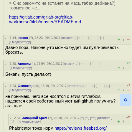
> Оно раком-то не встанет на масштабах дебиана?)
тормозное же...
https://gitlab.com/gitlab-org/gitlab-
workhorse/blob/master/README.md
1.14
,
нонон
(
?
), 15:23, 26/12/2017 [
ответить
] [
﹢﹢﹢
] [
· · ·
]
[
↑
]
+
–
/
[
к модератору
]
Давно пора. Наконец-то можно будет им пулл-реквесты
бросать.
+5
1.20
,
Аноним
(
-
), 17:54, 26/12/2017 [
ответить
] [
﹢﹢﹢
] [
· · ·
]
+
–
[
к модератору
]
/
Бекапы пусть делают)
–2
1.23
,
Gemorroj
(
ok
), 18:49, 26/12/2017 [
ответить
] [
﹢﹢﹢
] [
· · ·
]
[
↓
]
+
–
[
к модератору
]
/
не понимаю, чего все носятся с этим гитлабом.
надеются свой собственный уютный github получить?
ага, щас...
–2
2.37
,
Заварной Крем
(
?
), 23:18, 26/12/2017 [
^
] [
^^
] [
^^^
] [
ответить
]
+
–
[
↓
] [
к модератору
]
/
Phabricator тоже норм
https://reviews.freebsd.org/