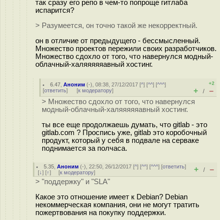
так сразу его репо в чем-то попроще гитлаба
испарится?
> Разумеется, он точно такой же некорректный.
он в отличие от предыдущего - бессмысленный.
Множество проектов пережили своих разработчиков.
Множество сдохло от того, что навернулся модный-
облачный-халяяяяяавный хостинг.
+2
6.47
,
Аноним
(
-
), 08:38, 27/12/2017 [
^
] [
^^
] [
^^^
]
+
–
[
ответить
]
[
к модератору
]
/
> Множество сдохло от того, что навернулся
модный-облачный-халяяяяяавный хостинг.
ты все еще продолжаешь думать, что gitlab - это
gitlab.com ? Проспись уже, gitlab это коробочный
продукт, который у себя в подвале на серваке
поднимается за полчаса.
5.35
,
Аноним
(
-
), 22:50, 26/12/2017 [
^
] [
^^
] [
^^^
] [
ответить
]
+
–
/
[
↓
] [
↑
] [
к модератору
]
> "поддержку" и "SLA"
Какое это отношение имеет к Debian? Debian
некоммерческая компания, они не могут тратить
пожертвования на покупку поддержки.