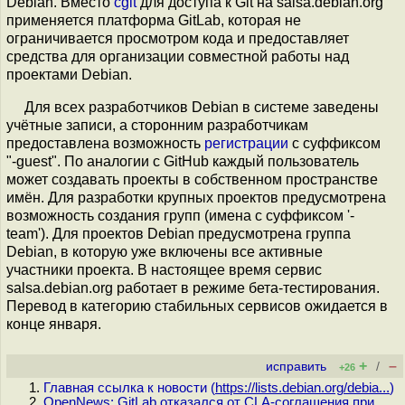
Debian. Вместо
cgit
для доступа к Git на salsa.debian.org
применяется платформа GitLab, которая не
ограничивается просмотром кода и предоставляет
средства для организации совместной работы над
проектами Debian.
Для всех разработчиков Debian в системе заведены
учётные записи, а сторонним разработчикам
предоставлена возможность
регистрации
с суффиксом
"-guest". По аналогии с GitHub каждый пользователь
может создавать проекты в собственном пространстве
имён. Для разработки крупных проектов предусмотрена
возможность создания групп (имена с суффиксом '-
team'). Для проектов Debian предусмотрена группа
Debian, в которую уже включены все активные
участники проекта. В настоящее время сервис
salsa.debian.org работает в режиме бета-тестирования.
Перевод в категорию стабильных сервисов ожидается в
конце января.
+
–
исправить
/
+26
Главная ссылка к новости (
https://lists.debian.org/debia...
)
OpenNews: GitLab отказался от CLA-соглашения при