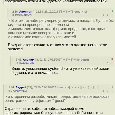
поверхность атаки и ожидаемое количество уязвимостей.
+4
2.36
,
Аноним
(
-
), 22:53, 26/12/2017 [
^
] [
^^
] [
^^^
] [
ответить
]
+
–
[
к модератору
]
/
> В этом гитлабе регулярно уязвимости находят. Лучше бы
сидели на проверенных временем
> минималистичных платформах вроде trac, в которых
намного меньше поверхность атаки и
> ожидаемое количество уязвимостей.
Вряд ли стоит ожидать от них что то адекватного после
systemd.
–3
3.41
,
Аноним
(
-
), 01:41, 27/12/2017 [
^
] [
^^
] [
^^^
] [
ответить
]
+
–
[
к модератору
]
/
Знаете, упоминание systemd - это уже как новый закон
Годвина, и это печально...
+1
1.44
,
Андрей
(
??
), 03:50, 27/12/2017 [
ответить
] [
﹢﹢﹢
] [
· · ·
]
[
↓
] [
↑
]
+
–
[
к модератору
]
/
> а сторонним разработчикам предоставлена возможность
регистрации с суффиксом "-guest"
Странно, на гитхабе, гитлабе,.. каждый может
зарегистрироваться без суффиксов, а в Дебиане такая