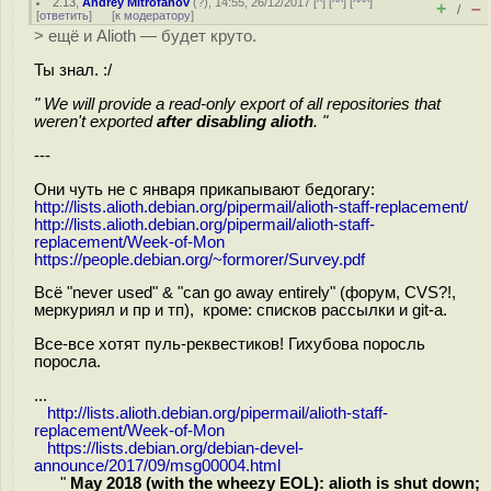
2.13
,
Andrey Mitrofanov
(
?
), 14:55, 26/12/2017 [
^
] [
^^
] [
^^^
]
+
–
/
[
ответить
]
[
к модератору
]
> ещё и Alioth — будет круто.
Ты знал. :/
" We will provide a read-only export of all repositories that
weren't exported
after disabling alioth
. "
---
Они чуть не с января прикапывают бедогагу:
http://lists.alioth.debian.org/pipermail/alioth-staff-replacement/
http://lists.alioth.debian.org/pipermail/alioth-staff-
replacement/Week-of-Mon
https://people.debian.org/~formorer/Survey.pdf
Всё "never used" & "can go away entirely" (форум, CVS?!,
меркуриял и пр и тп), кроме: списков рассылки и git-а.
Все-все хотят пуль-реквестиков! Гихубова поросль
поросла.
...
http://lists.alioth.debian.org/pipermail/alioth-staff-
replacement/Week-of-Mon
https://lists.debian.org/debian-devel-
announce/2017/09/msg00004.html
"
May 2018 (with the wheezy EOL): alioth is shut down;