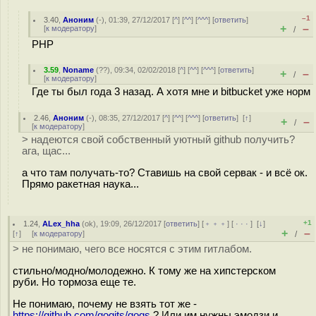
–1
3.40
,
Аноним
(
-
), 01:39, 27/12/2017 [
^
] [
^^
] [
^^^
] [
ответить
]
+
–
[
к модератору
]
/
PHP
3.59
,
Noname
(
??
), 09:34, 02/02/2018 [
^
] [
^^
] [
^^^
] [
ответить
]
+
–
/
[
к модератору
]
Где ты был года 3 назад. А хотя мне и bitbucket уже норм
2.46
,
Аноним
(
-
), 08:35, 27/12/2017 [
^
] [
^^
] [
^^^
] [
ответить
]
[
↑
]
+
–
/
[
к модератору
]
> надеются свой собственный уютный github получить?
ага, щас...
а что там получать-то? Ставишь на свой сервак - и всё ок.
Прямо ракетная наука...
+1
1.24
,
ALex_hha
(
ok
), 19:09, 26/12/2017 [
ответить
] [
﹢﹢﹢
] [
· · ·
]
[
↓
]
+
–
[
↑
] [
к модератору
]
/
> не понимаю, чего все носятся с этим гитлабом.
стильно/модно/молодежно. К тому же на хипстерском
руби. Но тормоза еще те.
Не понимаю, почему не взять тот же -
https://github.com/gogits/gogs
? Или им нужны эмодзи и