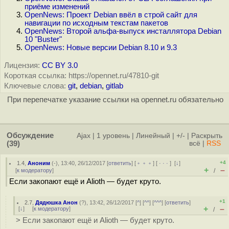
приёме изменений
OpenNews: Проект Debian ввёл в строй сайт для
навигации по исходным текстам пакетов
OpenNews: Второй альфа-выпуск инсталлятора Debian
10 "Buster"
OpenNews: Новые версии Debian 8.10 и 9.3
Лицензия:
CC BY 3.0
Короткая ссылка: https://opennet.ru/47810-git
Ключевые слова:
git
,
debian
,
gitlab
При перепечатке указание ссылки на opennet.ru обязательно
Обсуждение
Ajax
|
1 уровень
|
Линейный
|
+/-
|
Раскрыть
(39)
всё
|
RSS
+4
1.4
,
Аноним
(
-
), 13:40, 26/12/2017 [
ответить
] [
﹢﹢﹢
] [
· · ·
]
[
↓
]
+
–
[
к модератору
]
/
Если зaкопают ещё и Alioth — будет круто.
+1
2.7
,
Дядюшка Анон
(
?
), 13:42, 26/12/2017 [
^
] [
^^
] [
^^^
] [
ответить
]
+
–
[
↓
] [
к модератору
]
/
> Если зaкопают ещё и Alioth — будет круто.