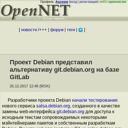
Профиль:
Аноним
(
вход
|
регистрация
)
неRU
opennet.me
[
новости
/
+++
|
форум
|
теги
|
]
Проект Debian представил
альтернативу git.debian.org на базе
GitLab
26.12.2017 12:48 (MSK)
Разработчики проекта Debian
начали тестирование
нового сервиса
salsa.debian.org
, созданного в качестве
замены web-интерфейса
git.debian.org
для доступа к
исходным текстам сопровождаемых некоторыми
мэйнтейнерами пакетов и собственным разработкам