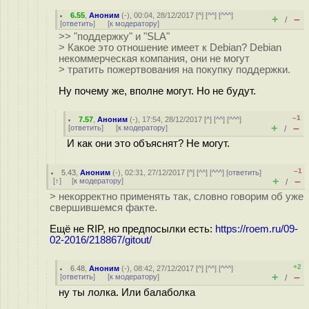
6.55
,
Аноним
(
-
), 00:04, 28/12/2017 [
^
] [
^^
] [
^^^
]
+
–
/
[
ответить
]
[
к модератору
]
>> "поддержку" и "SLA"
> Какое это отношение имеет к Debian? Debian
некоммерческая компания, они не могут
> тратить пожертвования на покупку поддержки.
Ну почему же, вполне могут. Но не будут.
–1
7.57
,
Аноним
(
-
), 17:54, 28/12/2017 [
^
] [
^^
] [
^^^
]
+
–
[
ответить
]
[
к модератору
]
/
И как они это объяснят? Не могут.
–1
5.43
,
Аноним
(
-
), 02:31, 27/12/2017 [
^
] [
^^
] [
^^^
] [
ответить
]
+
–
[
↑
] [
к модератору
]
/
> некорректно применять так, словно говорим об уже
свершившемся факте.
Ещё не RIP, но предпосылки есть:
https://roem.ru/09-
02-2016/218867/gitout/
+2
6.48
,
Аноним
(
-
), 08:42, 27/12/2017 [
^
] [
^^
] [
^^^
]
+
–
[
ответить
]
[
к модератору
]
/
ну ты лолка. Или балаболка