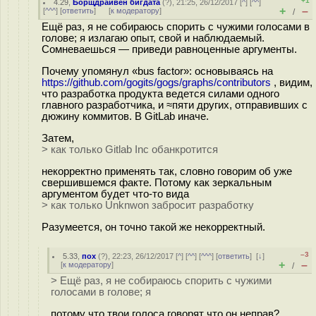
+1
4.29
,
Борщдрайвен бигдата
(
?
), 21:25, 26/12/2017 [
^
] [
^^
]
+
–
[
^^^
] [
ответить
]
[
к модератору
]
/
Ещё раз, я не собираюсь спорить с чужими голосами в
голове; я излагаю опыт, свой и наблюдаемый.
Сомневаешься — приведи равноценные аргументы.
Почему упомянул «bus factor»: основываясь на
https://github.com/gogits/gogs/graphs/contributors
, видим,
что разработка продукта ведется силами одного
главного разработчика, и ≈пяти других, отправивших с
дюжину коммитов. В GitLab иначе.
Затем,
> как только Gitlab Inc обанкротится
некорректно применять так, словно говорим об уже
свершившемся факте. Потому как зеркальным
аргументом будет что-то вида
> как только Unknwon забросит разработку
Разумеется, он точно такой же некорректный.
–3
5.33
,
пох
(
?
), 22:23, 26/12/2017 [
^
] [
^^
] [
^^^
] [
ответить
]
[
↓
]
+
–
[
к модератору
]
/
> Ещё раз, я не собираюсь спорить с чужими
голосами в голове; я
потому что твои голоса говорят что он неправ?