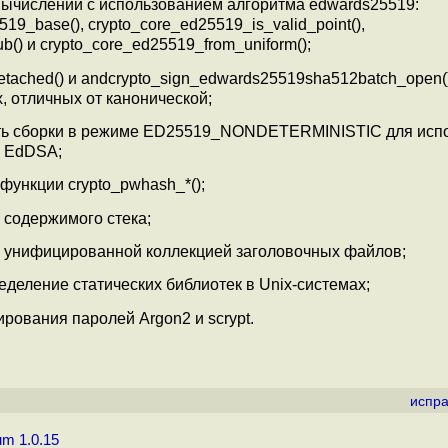
ычислений с использованием алгоритма edwards25519:
519_base(), crypto_core_ed25519_is_valid_point(),
b() и crypto_core_ed25519_from_uniform();
_detached() и andcrypto_sign_edwards25519sha512batch_open(
 отличных от канонической;
ть сборки в режиме ED25519_NONDETERMINISTIC для исп
я EdDSA;
ункции crypto_pwhash_*();
 содержимого стека;
с унифицированной коллекцией заголовочных файлов;
деление статических библиотек в Unix-системах;
рования паролей Argon2 и scrypt.
испра
m 1.0.15