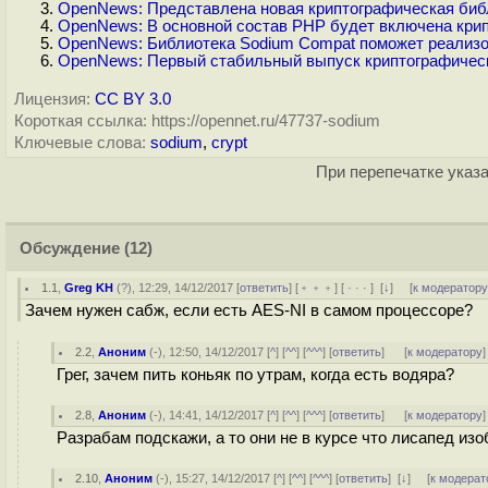
OpenNews: Представлена новая криптографическая биб
OpenNews: В основной состав PHP будет включена крип
OpenNews: Библиотека Sodium Compat поможет реализо
OpenNews: Первый стабильный выпуск криптографичес
Лицензия:
CC BY 3.0
Короткая ссылка: https://opennet.ru/47737-sodium
Ключевые слова:
sodium
,
crypt
При перепечатке указа
Обсуждение
(12)
1.1
,
Greg KH
(
?
), 12:29, 14/12/2017 [
ответить
] [
﹢﹢﹢
] [
· · ·
]
[
↓
] [
к модератор
Зачем нужен сабж, если есть AES-NI в самом процессоре?
2.2
,
Аноним
(
-
), 12:50, 14/12/2017 [
^
] [
^^
] [
^^^
] [
ответить
]
[
к модератору
]
Грег, зачем пить коньяк по утрам, когда есть водяра?
2.8
,
Аноним
(
-
), 14:41, 14/12/2017 [
^
] [
^^
] [
^^^
] [
ответить
]
[
к модератору
]
Разрабам подскажи, а то они не в курсе что лисапед изо
2.10
,
Аноним
(
-
), 15:27, 14/12/2017 [
^
] [
^^
] [
^^^
] [
ответить
]
[
↓
] [
к модерат