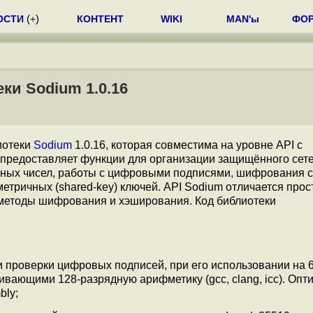
ОСТИ
(
+
)
КОНТЕНТ
WIKI
MAN'ы
ФО
ки Sodium 1.0.16
иотеки
Sodium
1.0.16, которая совместима на уровне API с
) и предоставляет функции для организации защищённого сет
йных чисел, работы с цифровыми подписями, шифрования с
ричных (shared-key) ключей. API Sodium отличается прос
 методы шифрования и хэширования. Код библиотеки
и проверки цифровых подписей, при его использовании на 6
вающими 128-разрядную арифметику (gcc, clang, icc). Опт
bly;