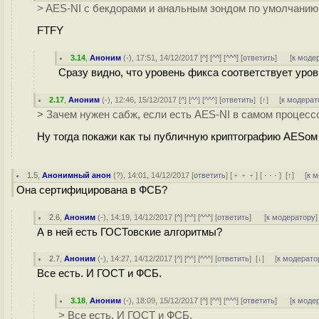
> AES-NI с бекдорами и анальным зондом по умолчанию
FTFY
3.14
,
Аноним
(
-
), 17:51, 14/12/2017 [
^
] [
^^
] [
^^^
] [
ответить
]
[
к моде
Сразу видно, что уровень фикса соответствует уро
2.17
,
Аноним
(
-
), 12:46, 15/12/2017 [
^
] [
^^
] [
^^^
] [
ответить
]
[
↑
] [
к модерат
> Зачем нужен сабж, если есть AES-NI в самом процесс
Ну тогда покажи как ты публичную криптографию AESом 
1.5
,
Анонимный анон
(
?
), 14:01, 14/12/2017 [
ответить
] [
﹢﹢﹢
] [
· · ·
]
[
↑
] [
к 
Она сертифицирована в ФСБ?
2.6
,
Аноним
(
-
), 14:19, 14/12/2017 [
^
] [
^^
] [
^^^
] [
ответить
]
[
к модератору
]
А в ней есть ГОСТовские алгоритмы?
2.7
,
Аноним
(
-
), 14:27, 14/12/2017 [
^
] [
^^
] [
^^^
] [
ответить
]
[
↓
] [
к модерато
Все есть. И ГОСТ и ФСБ.
3.18
,
Аноним
(
-
), 18:09, 15/12/2017 [
^
] [
^^
] [
^^^
] [
ответить
]
[
к моде
> Все есть. И ГОСТ и ФСБ.