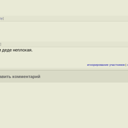
ру
]
у
]
 деде неплохая.
игнорирование участников
|
вить комментарий