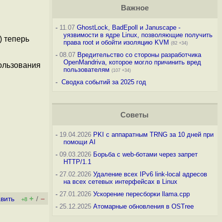
Важное
-
11.07
GhostLock, BadEpoll и Januscape -
уязвимости в ядре Linux, позволяющие получить
) теперь
права root и обойти изоляцию KVM
(82 +34)
-
08.07
Вредительство со стороны разработчика
OpenMandriva, которое могло причинить вред
ользования
пользователям
(107 +34)
-
Сводка событий за 2025 год
Советы
-
19.04.2026
PKI с аппаратным TRNG за 10 дней при
помощи AI
-
09.03.2026
Борьба с web-ботами через запрет
HTTP/1.1
-
27.02.2026
Удаление всех IPv6 link-local адресов
на всех сетевых интерфейсах в Linux
-
27.01.2026
Ускорение пересборки llama.cpp
+
–
вить
/
+8
-
25.12.2025
Атомарные обновления в OSTree