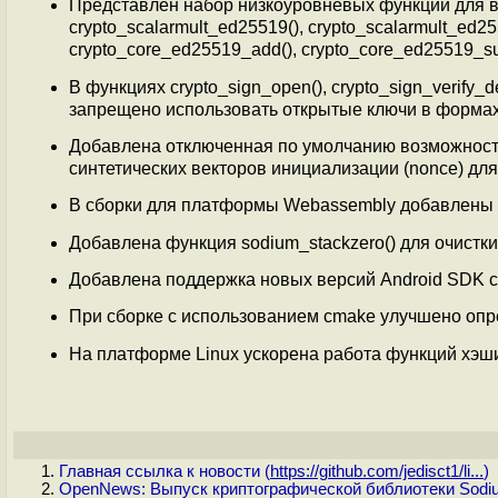
Представлен набор низкоуровневых функций для в
crypto_scalarmult_ed25519(), crypto_scalarmult_ed25
crypto_core_ed25519_add(), crypto_core_ed25519_su
В функциях crypto_sign_open(), crypto_sign_verify
запрещено использовать открытые ключи в формах,
Добавлена отключенная по умолчанию возможнос
синтетических векторов инициализации (nonce) дл
В сборки для платформы Webassembly добавлены ф
Добавлена функция sodium_stackzero() для очистки
Добавлена поддержка новых версий Android SDK 
При сборке с использованием cmake улучшено опре
На платформе Linux ускорена работа функций хэши
Главная ссылка к новости (
https://github.com/jedisct1/li...
)
OpenNews: Выпуск криптографической библиотеки Sodiu