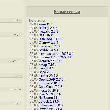
Новые версии
+
–
/
Программы:
09.08
wine 11.15
09.08
NumPy 2.5.2
08.08
firewalld 2.5.1
+
–
/
07.08
GCC 16.2
07.08
RRDTool 1.11.0
07.08
ClamAV 1.5.4
07.08
Grafana 13.1.3
07.08
Box64 0.4.5-1
07.08
home-assistant 2026.8.1
07.08
Chrome 151.0.7922.108
+
–
/
07.08
WordPress 7.0.3
–1
07.08
nmap 7.991
06.08
icewm 4.1
06.08
Deno 2.9.5
+
–
/
06.08
docker 29.7.2
06.08
OpenLDAP 2.7.0
06.08
Eclipse 7.121.0
06.08
OpenCloud 7.2.3
+
–
/
–1
06.08
mesa 3d 26.2
05.08
OpenVPN 2.7.6
05.08
NetBeans 31
05.08
ublock 1.73.0
+
–
/
05.08
gstreamer 1.28.6
05.08
PowerDNS 5.1.4