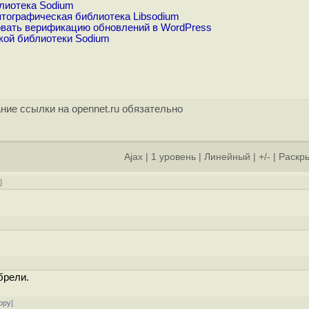
лиотека Sodium
тографическая библиотека Libsodium
вать верификацию обновлений в WordPress
кой библиотеки Sodium
ние ссылки на opennet.ru обязательно
Ajax
|
1 уровень
|
Линейный
|
+/-
|
Раскры
у
]
брели.
ору
]