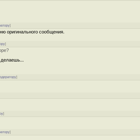
ратору
]
вню оригинального сообщения.
ору
]
оре?
делаешь...
модератору
]
ру
]
ратору
]