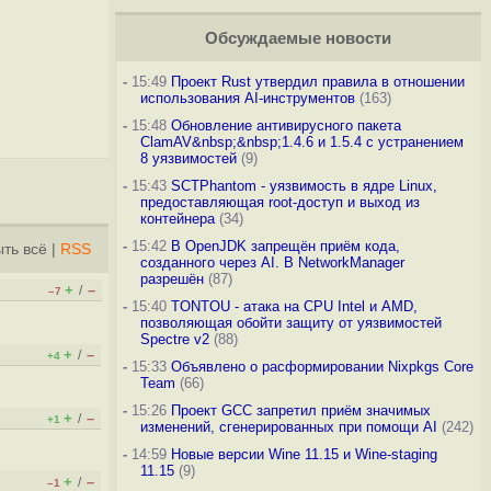
Обсуждаемые новости
-
15:49
Проект Rust утвердил правила в отношении
использования AI-инструментов
(163)
-
15:48
Обновление антивирусного пакета
ClamAV&nbsp;&nbsp;1.4.6 и 1.5.4 с устранением
8 уязвимостей
(9)
-
15:43
SCTPhantom - уязвимость в ядре Linux,
предоставляющая root-доступ и выход из
контейнера
(34)
-
15:42
В OpenJDK запрещён приём кода,
ть всё
|
RSS
созданного через AI. В NetworkManager
разрешён
(87)
+
–
/
–7
-
15:40
TONTOU - атака на CPU Intel и AMD,
позволяющая обойти защиту от уязвимостей
Spectre v2
(88)
+
–
/
+4
-
15:33
Объявлено о расформировании Nixpkgs Core
Team
(66)
-
15:26
Проект GCC запретил приём значимых
+
–
/
+1
изменений, сгенерированных при помощи AI
(242)
-
14:59
Новые версии Wine 11.15 и Wine-staging
11.15
(9)
+
–
/
–1