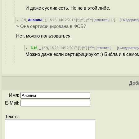
И даже суслик есть. Но не в этой либе.
2.9
,
Аноним
(
-
), 15:15, 14/12/2017 [
^
] [
^^
] [
^^^
] [
ответить
]
[
↑
] [
к модерато
> Она сертифицирована в ФСБ?
Нет, можно пользоваться.
3.16
,
_
(
??
), 18:22, 14/12/2017 [
^
] [
^^
] [
^^^
] [
ответить
]
[
к модератор
Можно даже если сертифицируют :) Библа и в самом
Доба
Имя:
E-Mail:
Текст: