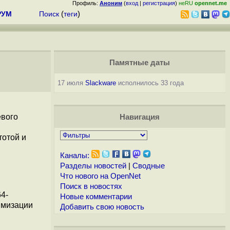
Профиль:
Аноним
(
вход
|
регистрация
)
неRU
opennet.me
РУМ
Поиск
(
теги
)
Памятные даты
17 июля
Slackware
исполнилось 33 года
евого
Навигация
тотой и
Каналы:
Разделы новостей
|
Сводные
Что нового на OpenNet
Поиск в новостях
4-
Новые комментарии
имизации
Добавить свою новость