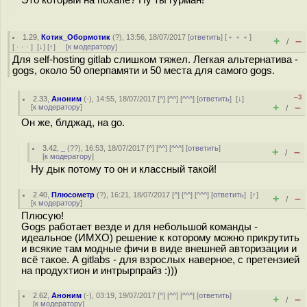
1.29
,
Котик_Обормотик
(
?
), 13:56, 18/07/2017 [
ответить
] [
﹢﹢﹢
]
+
–
/
[
· · ·
]
[
↓
] [
↑
] [
к модератору
]
Для self-hosting gitlab слишком тяжел. Легкая альтернатива -
gogs, около 50 оперпамяти и 50 места для самого gogs.
–3
2.33
,
Аноним
(
-
), 14:55, 18/07/2017 [
^
] [
^^
] [
^^^
] [
ответить
]
[
↓
]
+
–
[
к модератору
]
/
Он же, блджад, на go.
3.42
,
_
(
??
), 16:53, 18/07/2017 [
^
] [
^^
] [
^^^
] [
ответить
]
+
–
/
[
к модератору
]
Ну дык потому то он и классный такой!
2.40
,
Плюсометр
(
?
), 16:21, 18/07/2017 [
^
] [
^^
] [
^^^
] [
ответить
]
[
↑
]
+
–
/
[
к модератору
]
Плюсую!
Gogs работает везде и для небольшой команды -
идеальное (ИМХО) решение к которому можно прикрутить
и всякие там модные фичи в виде внешней авторизации и
всё такое. А gitlabs - для взрослых наверное, с претензией
на продухтион и интрырпрайз :)))
2.62
,
Аноним
(
-
), 03:19, 19/07/2017 [
^
] [
^^
] [
^^^
] [
ответить
]
+
–
/
[
к модератору
]