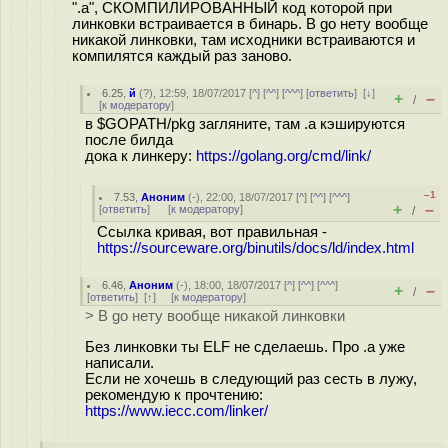
".a", СКОМПИЛИРОВАННЫЙ код которой при
линковки встраивается в бинарь. В go нету вообще
никакой линковки, там исходники встраиваются и
компилятся каждый раз заново.
6.25
,
й
(
?
), 12:59, 18/07/2017 [
^
] [
^^
] [
^^^
] [
ответить
]
[
↓
]
+
–
/
[
к модератору
]
в $GOPATH/pkg загляните, там .a кэшируются
после билда
дока к линкеру:
https://golang.org/cmd/link/
–1
7.53
,
Аноним
(
-
), 22:00, 18/07/2017 [
^
] [
^^
] [
^^^
]
+
–
[
ответить
]
[
к модератору
]
/
Ссылка кривая, вот правильная -
https://sourceware.org/binutils/docs/ld/index.html
6.46
,
Аноним
(
-
), 18:00, 18/07/2017 [
^
] [
^^
] [
^^^
]
+
–
/
[
ответить
]
[
↑
] [
к модератору
]
> В go нету вообще никакой линковки
Без линковки ты ELF не сделаешь. Про .a уже
написали.
Если не хочешь в следующий раз сесть в лужу,
рекомендую к прочтению:
https://www.iecc.com/linker/