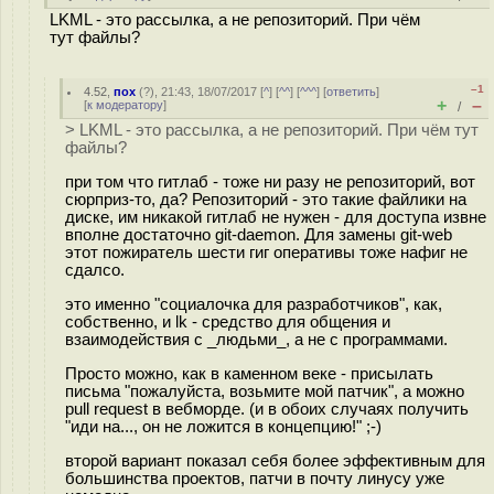
LKML - это рассылка, а не репозиторий. При чём
тут файлы?
–1
4.52
,
пох
(
?
), 21:43, 18/07/2017 [
^
] [
^^
] [
^^^
] [
ответить
]
+
–
[
к модератору
]
/
> LKML - это рассылка, а не репозиторий. При чём тут
файлы?
при том что гитлаб - тоже ни разу не репозиторий, вот
сюрприз-то, да? Репозиторий - это такие файлики на
диске, им никакой гитлаб не нужен - для доступа извне
вполне достаточно git-daemon. Для замены git-web
этот пожиратель шести гиг оперативы тоже нафиг не
сдалсо.
это именно "социалочка для разработчиков", как,
собственно, и lk - средство для общения и
взаимодействия с _людьми_, а не с программами.
Просто можно, как в каменном веке - присылать
письма "пожалуйста, возьмите мой патчик", а можно
pull request в вебморде. (и в обоих случаях получить
"иди на..., он не ложится в концепцию!" ;-)
второй вариант показал себя более эффективным для
большинства проектов, патчи в почту линусу уже