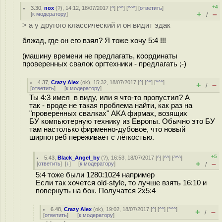
+4
3.30
,
пох
(
?
), 14:12, 18/07/2017 [
^
] [
^^
] [
^^^
] [
ответить
]
+
–
[
к модератору
]
/
> а у другого классический и он видит эдак
блжад, где он его взял? Я тоже хочу 5:4 !!!
(машину времени не предлагать, координаты
проверенных свалок оргтехники - предлагать ;-)
4.37
,
Crazy Alex
(
ok
), 15:32, 18/07/2017 [
^
] [
^^
] [
^^^
]
+
–
/
[
ответить
]
[
к модератору
]
Ты 4:3 имел в виду, или я что-то пропустил? А
так - вроде не такая проблема найти, как раз на
"проверенных свалках" AKA фирмах, возящих
БУ компьютерную технику из Европы. Обычно это БУ
там настолько фирменно-дубовое, что новый
ширпотреб переживает с лёгкостью.
+5
5.43
,
Black_Angel_by
(
?
), 16:53, 18/07/2017 [
^
] [
^^
] [
^^^
]
+
–
[
ответить
]
[
↓
] [
к модератору
]
/
5:4 тоже были 1280:1024 например
Если так хочется old-style, то лучше взять 16:10 и
повернуть на бок. Получатся 2х5:4
6.48
,
Crazy Alex
(
ok
), 19:02, 18/07/2017 [
^
] [
^^
] [
^^^
]
+
–
/
[
ответить
]
[
к модератору
]