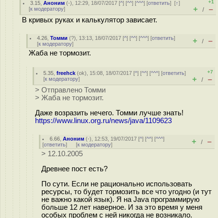
+1
3.15
,
Аноним
(
-
), 12:29, 18/07/2017 [
^
] [
^^
] [
^^^
] [
ответить
]
[
↑
]
+
–
[
к модератору
]
/
В кривых руках и калькулятор зависает.
4.26
,
Томми
(
?
), 13:13, 18/07/2017 [
^
] [
^^
] [
^^^
] [
ответить
]
+
–
/
[
к модератору
]
Жаба не тормозит.
+7
5.35
,
freehck
(
ok
), 15:08, 18/07/2017 [
^
] [
^^
] [
^^^
] [
ответить
]
+
–
[
к модератору
]
/
> Отправлено Томми
> Жаба не тормозит.
Даже возразить нечего. Томми лучше знать!
https://www.linux.org.ru/news/java/1109623
6.66
,
Аноним
(
-
), 12:53, 19/07/2017 [
^
] [
^^
] [
^^^
]
+
–
/
[
ответить
]
[
к модератору
]
> 12.10.2005
Древнее пост есть?
По сути. Если не рационально использовать
ресурсы, то будет тормозить все что угодно (и тут
не важно какой язык). Я на Java программирую
больше 12 лет наверное. И за это время у меня
особых проблем с ней никогда не возникало.