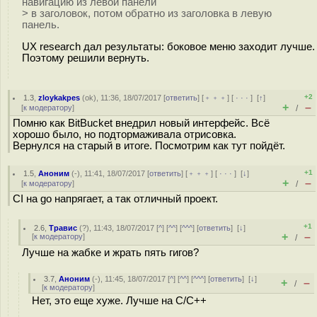
навигацию из левой панели
> в заголовок, потом обратно из заголовка в левую
панель.
UX research дал результаты: боковое меню заходит лучше.
Поэтому решили вернуть.
+2
1.3
,
zloykakpes
(
ok
), 11:36, 18/07/2017 [
ответить
] [
﹢﹢﹢
] [
· · ·
]
[
↑
]
+
–
[
к модератору
]
/
Помню как BitBucket внедрил новый интерфейс. Всё
хорошо было, но подтормаживала отрисовка.
Вернулся на старый в итоге. Посмотрим как тут пойдёт.
+1
1.5
,
Аноним
(
-
), 11:41, 18/07/2017 [
ответить
] [
﹢﹢﹢
] [
· · ·
]
[
↓
]
+
–
[
к модератору
]
/
CI на go напрягает, а так отличный проект.
+1
2.6
,
Травис
(
?
), 11:43, 18/07/2017 [
^
] [
^^
] [
^^^
] [
ответить
]
[
↓
]
+
–
[
к модератору
]
/
Лучше на жабке и жрать пять гигов?
3.7
,
Аноним
(
-
), 11:45, 18/07/2017 [
^
] [
^^
] [
^^^
] [
ответить
]
[
↓
]
+
–
/
[
к модератору
]
Нет, это еще хуже. Лучше на С/С++