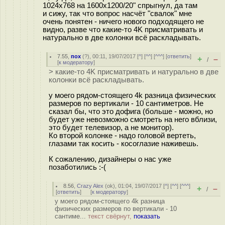
1024х768 на 1600х1200/20" спрыгнул, да там
и сижу, так что вопрос насчёт "свалок" мне
очень понятен - ничего нового подходящего не
видно, разве что какие-то 4K присматривать и
натурально в две колонки всё раскладывать.
7.55
,
пох
(
?
), 00:11, 19/07/2017 [
^
] [
^^
] [
^^^
] [
ответить
]
+
–
/
[
к модератору
]
> какие-то 4K присматривать и натурально в две
колонки всё раскладывать.
у моего рядом-стоящего 4k разница физических
размеров по вертикали - 10 сантиметров. Не
сказал бы, что это дофига (больше - можно, но
будет уже невозможно смотреть на него вблизи,
это будет телевизор, а не монитор).
Ко второй колонке - надо головой вертеть,
глазами так косить - косоглазие наживешь.
К сожалению, дизайнеры о нас уже
позаботились :-(
8.56
,
Crazy Alex
(
ok
), 01:04, 19/07/2017 [
^
] [
^^
] [
^^^
]
+
–
/
[
ответить
]
[
к модератору
]
у моего рядом-стоящего 4k разница
физических размеров по вертикали - 10
сантиме...
текст свёрнут,
показать