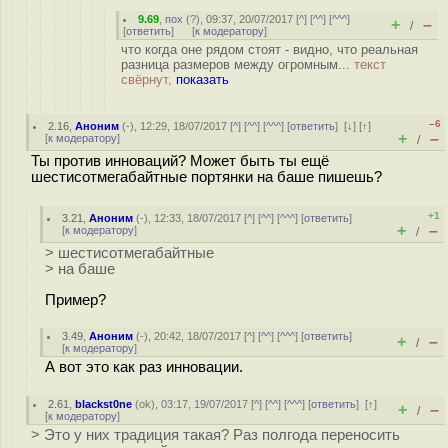
9.69
,
пох
(
?
), 09:37, 20/07/2017 [
^
] [
^^
] [
^^^
]
+
–
/
[
ответить
]
[
к модератору
]
что когда оне рядом стоят - видно, что реальная
разница размеров между огромным...
текст
свёрнут,
показать
–6
2.16
,
Аноним
(
-
), 12:29, 18/07/2017 [
^
] [
^^
] [
^^^
] [
ответить
]
[
↓
] [
↑
]
+
–
[
к модератору
]
/
Ты против инноваций? Может быть ты ещё
шестисотмегабайтные портянки на баше пишешь?
+1
3.21
,
Аноним
(
-
), 12:33, 18/07/2017 [
^
] [
^^
] [
^^^
] [
ответить
]
+
–
[
к модератору
]
/
> шестисотмегабайтные
> на баше
Пример?
3.49
,
Аноним
(
-
), 20:42, 18/07/2017 [
^
] [
^^
] [
^^^
] [
ответить
]
+
–
/
[
к модератору
]
А вот это как раз инновации.
2.61
,
blackst0ne
(
ok
), 03:17, 19/07/2017 [
^
] [
^^
] [
^^^
] [
ответить
]
[
↑
]
+
–
/
[
к модератору
]
> Это у них традиция такая? Раз полгода переносить