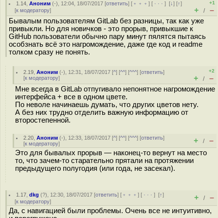
+1
1.14
,
Аноним
(
-
), 12:04, 18/07/2017 [
ответить
] [
﹢﹢﹢
] [
· · ·
]
[
↓
] [
↑
]
+
–
[
к модератору
]
/
Бывалым пользователям GitLab без разницы, так как уже
привыкли. Но для новичков - это прорыв, привыкшие к
GitHub пользователи обычно пару минут пялятся пытаясь
особзнать всё это нагромождение, даже где код и readme
толком сразу не понять.
+2
2.19
,
Аноним
(
-
), 12:31, 18/07/2017 [
^
] [
^^
] [
^^^
] [
ответить
]
+
–
[
к модератору
]
/
Мне всегда в GitLab отпугивало непонятное нагромождение
интерфейса + все в одном цвете.
По неволе начинаешь думать, что других цветов нету.
А без них трудно отделить важную информацию от
второстепенной.
2.20
,
Аноним
(
-
), 12:33, 18/07/2017 [
^
] [
^^
] [
^^^
] [
ответить
]
+
–
/
[
к модератору
]
Это для бывалых прорыв — наконец-то вернут на место
то, что зачем-то старательно прятали на протяжении
предыдущего полугодия (или года, не засекал).
1.17
,
dkg
(
?
), 12:30, 18/07/2017 [
ответить
] [
﹢﹢﹢
] [
· · ·
]
[
↑
]
+
–
/
[
к модератору
]
Да, с навигацией были проблемы. Очень все не интуитивно,