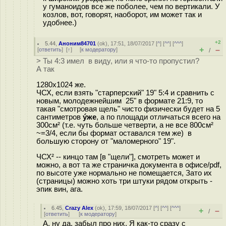
у гуманоидов все же поболее, чем по вертикали. У
козлов, вот, говорят, наоборот, им может так и
удобнее.)
+2
5.44
,
Аноним84701
(
ok
), 17:51, 18/07/2017 [
^
] [
^^
] [
^^^
]
+
–
[
ответить
]
[
↑
] [
к модератору
]
/
> Ты 4:3 имел в виду, или я что-то пропустил?
А так
1280x1024 же.
ЧСХ, если взять "cтарперский" 19" 5:4 и сравнить с
новым, молодежнейшим 25" в формате 21:9, то
такая "смотровая щель" чисто физически будет на 5
сантиметров
ýже
, а по площади отличаться всего на
300см² (т.е. чуть больше четверти, a не все 800см²
~=3/4, если бы формат оставался тем же) в
большую сторону от "маломерного" 19".
ЧСХ² -- кинцо там [в "щели"], смотреть может и
можно, а вот та же страничка документа в офисе/pdf,
по высоте уже нормально не помещается, Зато их
(страницы) можно хоть три штуки рядом открыть -
эпик вин, ага.
6.45
,
Crazy Alex
(
ok
), 17:59, 18/07/2017 [
^
] [
^^
] [
^^^
]
+
–
/
[
ответить
]
[
к модератору
]
А, ну да, забыл про них. Я как-то сразу с