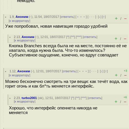
немодно.
1.9
,
Аноним
(
-
), 11:54, 18/07/2017 [
ответить
] [
﹢﹢﹢
] [
· · ·
]
[
↓
] [
↑
]
+
–
/
[
к модератору
]
Уже попробовал, новая навигация гораздо удобней
2.13
,
Аноним
(
-
), 12:01, 18/07/2017 [
^
] [
^^
] [
^^^
] [
ответить
]
+
–
/
[
к модератору
]
Кнопка Branches всегда была не на месте, постоянно её не
хватало, когда нужна была. Что-то изменилось?
Субъективное ощущение, конечно, но вдруг совпадает
+3
1.12
,
Аноним
(
-
), 12:01, 18/07/2017 [
ответить
] [
﹢﹢﹢
] [
· · ·
]
[
↓
] [
↑
]
+
–
[
к модератору
]
/
Можно бесконечно смотреть на три вещи: как течёт вода, как
горит огонь и как бл*ть меняется интерфейс.
+6
2.23
,
turbo2001
(
ok
), 12:51, 18/07/2017 [
^
] [
^^
] [
^^^
] [
ответить
]
+
–
[
к модератору
]
/
Хорошо, что интерфейс опеннета никогда не
меняется