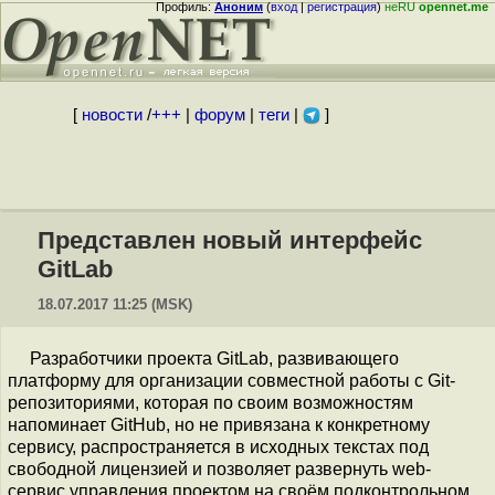
Профиль:
Аноним
(
вход
|
регистрация
)
неRU
opennet.me
[
новости
/
+++
|
форум
|
теги
|
]
Представлен новый интерфейс
GitLab
18.07.2017 11:25 (MSK)
Разработчики проекта GitLab, развивающего
платформу для организации совместной работы с Git-
репозиториями, которая по своим возможностям
напоминает GitHub, но не привязана к конкретному
сервису, распространяется в исходных текстах под
свободной лицензией и позволяет развернуть web-
сервис управления проектом на своём подконтрольном