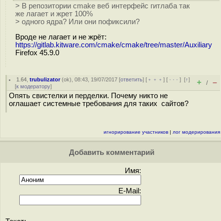
> В репозитории cmake веб интерфейс гитлаба так
же лагает и жрет 100%
> одного ядра? Или они пофиксили?
Вроде не лагает и не жрёт:
https://gitlab.kitware.com/cmake/cmake/tree/master/Auxiliary
Firefox 45.9.0
1.64
,
trubulizator
(
ok
), 08:43, 19/07/2017 [
ответить
] [
﹢﹢﹢
] [
· · ·
]
[
↑
]
+
–
/
[
к модератору
]
Опять свистелки и перделки. Почему никто не
оглашает системные требования для таких сайтов?
игнорирование участников
|
лог модерирования
Добавить комментарий
Имя:
E-Mail: