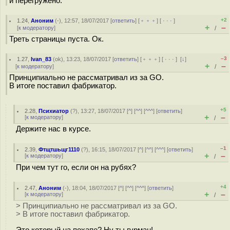
и перегружено.
+2
1.24
,
Аноним
(
-
), 12:57, 18/07/2017 [
ответить
] [
﹢﹢﹢
] [
· · ·
]
+
–
[
к модератору
]
/
Треть страницы пуста. Ок.
–3
1.27
,
Ivan_83
(
ok
), 13:23, 18/07/2017 [
ответить
] [
﹢﹢﹢
] [
· · ·
]
[
↓
]
+
–
[
к модератору
]
/
Принципиально не рассматривал из за GO.
В итоге поставил фабрикатор.
+5
2.28
,
Психиатор
(
?
), 13:27, 18/07/2017 [
^
] [
^^
] [
^^^
] [
ответить
]
+
–
[
к модератору
]
/
Держите нас в курсе.
–1
2.39
,
Фтщтшьщг1110
(
?
), 16:15, 18/07/2017 [
^
] [
^^
] [
^^^
] [
ответить
]
+
–
[
к модератору
]
/
При чем тут го, если он на рубях?
+4
2.47
,
Аноним
(
-
), 18:04, 18/07/2017 [
^
] [
^^
] [
^^^
] [
ответить
]
+
–
[
к модератору
]
/
> Принципиально не рассматривал из за GO.
> В итоге поставил фабрикатор.
Это который на похапе? Ну ты гурман!