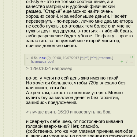
old-style - это не только соотношение, а и
качество матрицы и удобный физический
размер. "Старьё" ещё можно найти очень
хороших серий, и за небольшие деньги. Насчёт
перевернуть - по-первых, лично мне два монитора
не особо нужны, во-вторых тем более они мне не
нужны друг над другом, в-третьих - либо 4К брать,
либо разрешение будет убогое. По факту - просто
заплатить за ненужный мне второй монитор,
причём довольно много.
+1
6.54
,
пох
(
?
), 00:00, 19/07/2017 [
^
] [
^^
] [
^^^
] [
ответить
]
+
–
[
к модератору
]
/
> 1280:1024 например
во-во, у меня по сей день жив именно такой.
Но хочется большего, чтобы 720p влезало без
клиппинга, хотя бы.
А хрен там, секрет технологии утерян. Можно
купить б/у за миллион денег и без гарантий,
зашибись предложения.
> лучше взять 16:10 и повернуть на бок.
и свернуть себе шею, от постоянного кивания
головой вверх-вниз? Нет, спасибо.
(собственно, это же моя главная причина нелюбви
к широким уродцам, но поле зрения по горизонтали