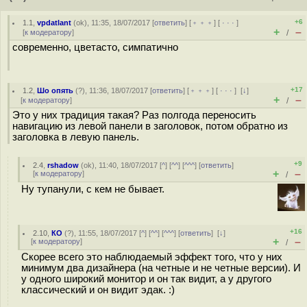
+6
1.1
,
vpdatlant
(
ok
), 11:35, 18/07/2017 [
ответить
] [
﹢﹢﹢
] [
· · ·
]
+
–
[
к модератору
]
/
современно, цветасто, симпатично
+17
1.2
,
Шо опять
(
?
), 11:36, 18/07/2017 [
ответить
] [
﹢﹢﹢
] [
· · ·
]
[
↓
]
+
–
[
к модератору
]
/
Это у них традиция такая? Раз полгода переносить
навигацию из левой панели в заголовок, потом обратно из
заголовка в левую панель.
+9
2.4
,
rshadow
(
ok
), 11:40, 18/07/2017 [
^
] [
^^
] [
^^^
] [
ответить
]
+
–
[
к модератору
]
/
Ну тупанули, с кем не бывает.
+16
2.10
,
КО
(
?
), 11:55, 18/07/2017 [
^
] [
^^
] [
^^^
] [
ответить
]
[
↓
]
+
–
[
к модератору
]
/
Скорее всего это наблюдаемый эффект того, что у них
минимум два дизайнера (на четные и не четные версии). И
у одного широкий монитор и он так видит, а у другого
классический и он видит эдак. :)