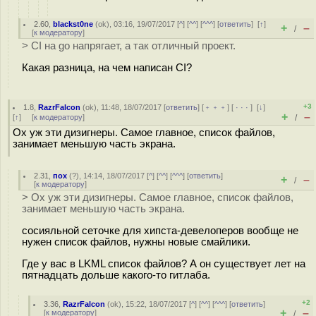
2.60
,
blackst0ne
(
ok
), 03:16, 19/07/2017 [
^
] [
^^
] [
^^^
] [
ответить
]
[
↑
]
+
–
/
[
к модератору
]
> CI на go напрягает, а так отличный проект.
Какая разница, на чем написан CI?
+3
1.8
,
RazrFalcon
(
ok
), 11:48, 18/07/2017 [
ответить
] [
﹢﹢﹢
] [
· · ·
]
[
↓
]
+
–
[
↑
] [
к модератору
]
/
Ох уж эти дизигнеры. Самое главное, список файлов,
занимает меньшую часть экрана.
2.31
,
пох
(
?
), 14:14, 18/07/2017 [
^
] [
^^
] [
^^^
] [
ответить
]
+
–
/
[
к модератору
]
> Ох уж эти дизигнеры. Самое главное, список файлов,
занимает меньшую часть экрана.
сосияльной сеточке для хипста-девелоперов вообще не
нужен список файлов, нужны новые смайлики.
Где у вас в LKML список файлов? А он существует лет на
пятнадцать дольше какого-то гитлаба.
+2
3.36
,
RazrFalcon
(
ok
), 15:22, 18/07/2017 [
^
] [
^^
] [
^^^
] [
ответить
]
+
–
[
к модератору
]
/