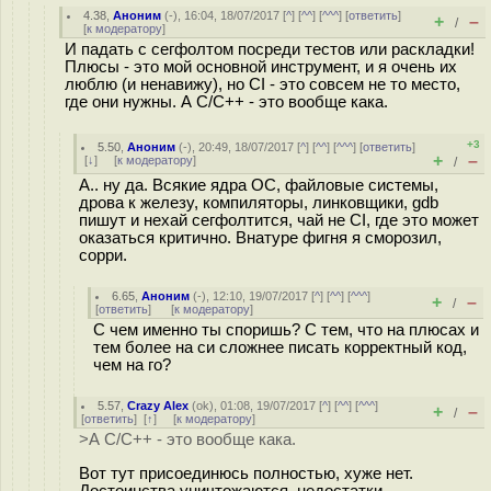
4.38
,
Аноним
(
-
), 16:04, 18/07/2017 [
^
] [
^^
] [
^^^
] [
ответить
]
+
–
/
[
к модератору
]
И падать с сегфолтом посреди тестов или раскладки!
Плюсы - это мой основной инструмент, и я очень их
люблю (и ненавижу), но CI - это совсем не то место,
где они нужны. А С/С++ - это вообще кака.
+3
5.50
,
Аноним
(
-
), 20:49, 18/07/2017 [
^
] [
^^
] [
^^^
] [
ответить
]
+
–
[
↓
] [
к модератору
]
/
А.. ну да. Всякие ядра ОС, файловые системы,
дрова к железу, компиляторы, линковщики, gdb
пишут и нехай сегфолтится, чай не CI, где это может
оказаться критично. Внатуре фигня я сморозил,
сорри.
6.65
,
Аноним
(
-
), 12:10, 19/07/2017 [
^
] [
^^
] [
^^^
]
+
–
/
[
ответить
]
[
к модератору
]
С чем именно ты споришь? С тем, что на плюсах и
тем более на си сложнее писать корректный код,
чем на го?
5.57
,
Crazy Alex
(
ok
), 01:08, 19/07/2017 [
^
] [
^^
] [
^^^
]
+
–
/
[
ответить
]
[
↑
] [
к модератору
]
>А С/С++ - это вообще кака.
Вот тут присоединюсь полностью, хуже нет.
Достоинства уничтожаются, недостатки -