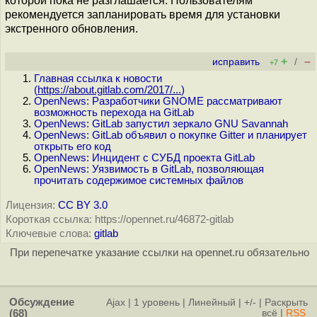
которой пока не разглашается. Пользователям
рекомендуется запланировать время для установки
экстренного обновления.
+
–
исправить
/
+7
Главная ссылка к новости
(
https://about.gitlab.com/2017/...
)
OpenNews: Разработчики GNOME рассматривают
возможность перехода на GitLab
OpenNews: GitLab запустил зеркало GNU Savannah
OpenNews: GitLab объявил о покупке Gitter и планирует
открыть его код
OpenNews: Инцидент с СУБД проекта GitLab
OpenNews: Уязвимость в GitLab, позволяющая
прочитать содержимое системных файлов
Лицензия:
CC BY 3.0
Короткая ссылка: https://opennet.ru/46872-gitlab
Ключевые слова:
gitlab
При перепечатке указание ссылки на opennet.ru обязательно
Обсуждение
Ajax
|
1 уровень
|
Линейный
|
+/-
|
Раскрыть
(68)
всё
|
RSS