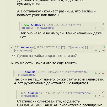
суммируются.
А в остальном - кой чёрт разницы, что экспешн
поймает, руби или плюсы.
+1
6.67
,
Аноним
(
-
), 15:30, 19/07/2017 [
^
] [
^^
] [
^^^
]
+
–
[
ответить
]
[
к модератору
]
/
Так оно на го, а не на руби. Там исключений даже
нет.
+1
3.11
,
Аноним
(
-
), 11:59, 18/07/2017 [
^
] [
^^
] [
^^^
] [
ответить
]
[
↓
] [
↑
]
+
–
[
к модератору
]
/
>> Лучше на жабке и жрать пять гигов?
Ruby же есть. Зачем что-то ещё тащить...
4.18
,
Аноним
(
-
), 12:31, 18/07/2017 [
^
] [
^^
] [
^^^
] [
ответить
]
+
–
/
[
к модератору
]
Так он и не тащит ничего, он же статически слинкован.
А вот рубипомойка действительно напрягает.
–3
5.22
,
Аноним
(
-
), 12:36, 18/07/2017 [
^
] [
^^
] [
^^^
] [
ответить
]
+
–
[
к модератору
]
/
Статически слинкован это, когда есть
СКОМПИЛИРОВАННАЯ библиотека с расширение