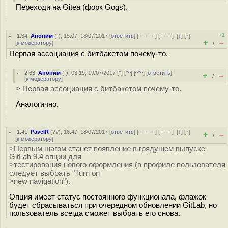
Переходи на Gitea (форк Gogs).
+1
1.34
,
Аноним
(
-
), 15:07, 18/07/2017 [
ответить
] [
﹢﹢﹢
] [
· · ·
]
[
↓
] [
↑
]
+
–
[
к модератору
]
/
Первая ассоциация с битбакетом почему-то.
2.63
,
Аноним
(
-
), 03:19, 19/07/2017 [
^
] [
^^
] [
^^^
] [
ответить
]
+
–
/
[
к модератору
]
> Первая ассоциация с битбакетом почему-то.
Aналогично.
1.41
,
PavelR
(
??
), 16:47, 18/07/2017 [
ответить
] [
﹢﹢﹢
] [
· · ·
]
[
↓
] [
↑
]
+
–
/
[
к модератору
]
>Первым шагом станет появление в грядущем выпуске
GitLab 9.4 опции для
>тестирования нового оформления (в профиле пользователя
следует выбрать "Turn on
>new navigation").
Опция имеет статус постоянного функционала, флажок
будет сбрасываться при очередном обновлении GitLab, но
пользователь всегда сможет выбрать его снова.