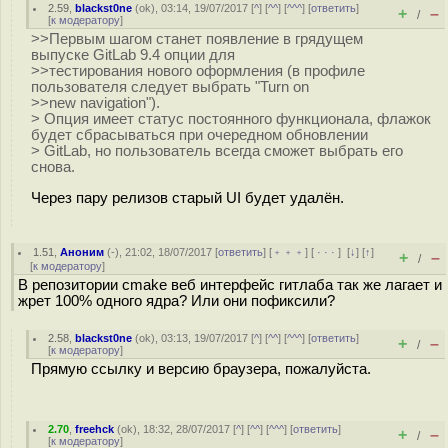
2.59
,
blackst0ne
(
ok
), 03:14, 19/07/2017 [
^
] [
^^
] [
^^^
] [
ответить
]
+
–
/
[
к модератору
]
>>Первым шагом станет появление в грядущем
выпуске GitLab 9.4 опции для
>>тестирования нового оформления (в профиле
пользователя следует выбрать "Turn on
>>new navigation").
> Опция имеет статус постоянного функционала, флажок
будет сбрасываться при очередном обновлении
> GitLab, но пользователь всегда сможет выбрать его
снова.
Через пару релизов старый UI будет удалён.
1.51
,
Аноним
(
-
), 21:02, 18/07/2017 [
ответить
] [
﹢﹢﹢
] [
· · ·
]
[
↓
] [
↑
]
+
–
/
[
к модератору
]
В репозитории cmake веб интерфейс гитлаба так же лагает и
жрет 100% одного ядра? Или они пофиксили?
2.58
,
blackst0ne
(
ok
), 03:13, 19/07/2017 [
^
] [
^^
] [
^^^
] [
ответить
]
+
–
/
[
к модератору
]
Прямую ссылку и версию браузера, пожалуйста.
2.70
,
freehck
(
ok
), 18:32, 28/07/2017 [
^
] [
^^
] [
^^^
] [
ответить
]
+
–
/
[
к модератору
]