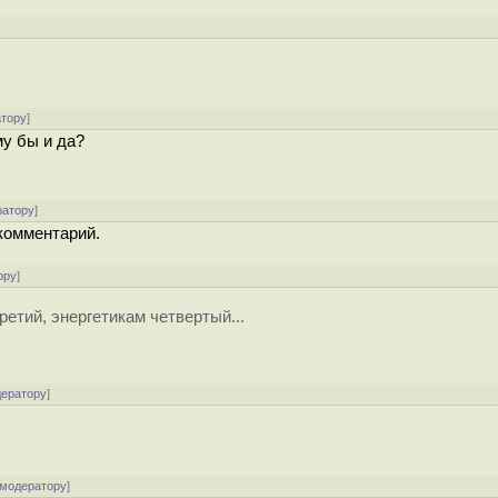
атору
]
у бы и да?
ратору
]
комментарий.
ору
]
етий, энергетикам четвертый...
дератору
]
 модератору
]