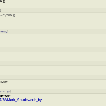
 ))
у
]
ибутив ))
ратору
]
]
 ниже.
дератору
]
т так:
/7/78/Mark_Shuttleworth_by