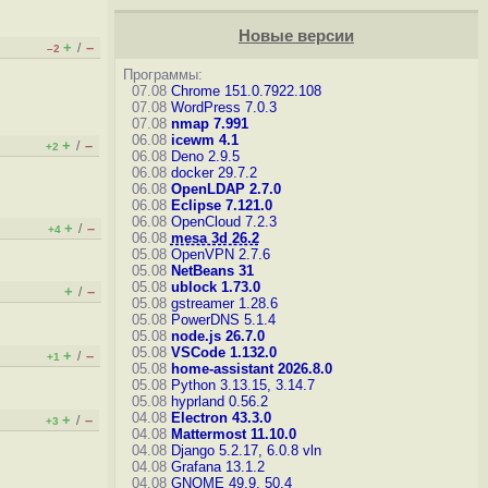
Новые версии
+
–
/
–2
Программы:
07.08
Chrome 151.0.7922.108
07.08
WordPress 7.0.3
07.08
nmap 7.991
06.08
icewm 4.1
+
–
/
+2
06.08
Deno 2.9.5
06.08
docker 29.7.2
06.08
OpenLDAP 2.7.0
06.08
Eclipse 7.121.0
06.08
OpenCloud 7.2.3
+
–
/
+4
06.08
mesa 3d 26.2
05.08
OpenVPN 2.7.6
05.08
NetBeans 31
05.08
ublock 1.73.0
+
–
/
05.08
gstreamer 1.28.6
05.08
PowerDNS 5.1.4
05.08
node.js 26.7.0
05.08
VSCode 1.132.0
+
–
/
+1
05.08
home-assistant 2026.8.0
05.08
Python 3.13.15, 3.14.7
05.08
hyprland 0.56.2
04.08
Electron 43.3.0
+
–
/
+3
04.08
Mattermost 11.10.0
04.08
Django 5.2.17, 6.0.8
vln
04.08
Grafana 13.1.2
04.08
GNOME 49.9, 50.4