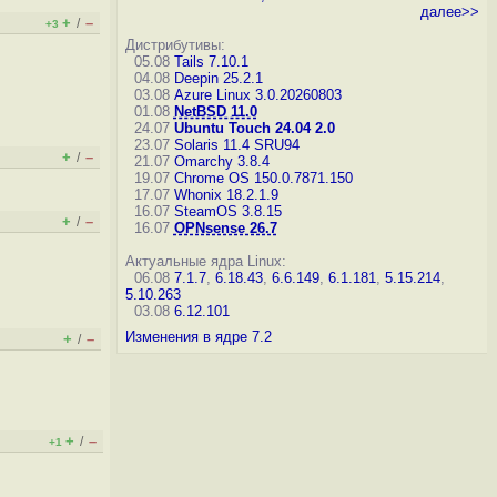
далее>>
+
–
/
+3
Дистрибутивы:
05.08
Tails 7.10.1
04.08
Deepin 25.2.1
03.08
Azure Linux 3.0.20260803
01.08
NetBSD 11.0
24.07
Ubuntu Touch 24.04 2.0
23.07
Solaris 11.4 SRU94
+
–
/
21.07
Omarchy 3.8.4
19.07
Chrome OS 150.0.7871.150
17.07
Whonix 18.2.1.9
16.07
SteamOS 3.8.15
+
–
/
16.07
OPNsense 26.7
Актуальные ядра Linux:
06.08
7.1.7
,
6.18.43
,
6.6.149
,
6.1.181
,
5.15.214
,
5.10.263
03.08
6.12.101
Изменения в ядре 7.2
+
–
/
+
–
/
+1