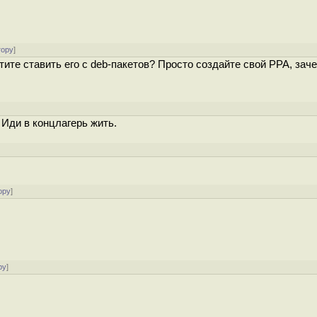
тору
]
ите ставить его с deb-пакетов? Просто создайте свой PPA, зач
Иди в концлагерь жить.
ору
]
ру
]