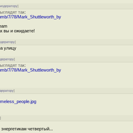
 модератору
]
ыглядят так:
humb/7/78/Mark_Shuttleworth_by
team
к вы и ожидаете!
одератору
]
на улицу
одератору
]
ыглядят так:
humb/7/78/Mark_Shuttleworth_by
одератору
]
omeless_people.jpg
у
]
энергетикам четвертый...