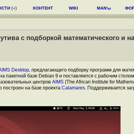
ОСТИ
(
+
)
КОНТЕНТ
WIKI
MAN'ы
ФО
бутива с подборкой математического и н
AIMS Desktop
, предлагающего подборку программ для мате
 на пакетной базе Debian 9 и поставляется с рабочим стол
разовательных центров
AIMS
(The African Institute for Mathem
р построен на базе проекта
Calamares
. Поддерживается заг