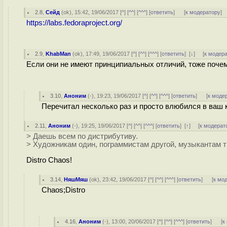
2.8
,
Сейд
(
ok
), 15:42, 19/06/2017 [
^
] [
^^
] [
^^^
] [
ответить
]
[
к модератору
]
https://labs.fedoraproject.org/
2.9
,
KhabMan
(
ok
), 17:49, 19/06/2017 [
^
] [
^^
] [
^^^
] [
ответить
]
[
↓
] [
к модер
Если они не имеют принципиальных отличий, тоже почем
3.10
,
Аноним
(
-
), 19:23, 19/06/2017 [
^
] [
^^
] [
^^^
] [
ответить
]
[
к моде
Перечитал несколько раз и просто влюбился в ваш 
2.11
,
Аноним
(
-
), 19:25, 19/06/2017 [
^
] [
^^
] [
^^^
] [
ответить
]
[
↑
] [
к модерат
> Даешь всем по дистрибутиву.
> Художникам один, пограммистам другой, музыкантам тр
Distro Chaos!
3.14
,
НяшМяш
(
ok
), 23:42, 19/06/2017 [
^
] [
^^
] [
^^^
] [
ответить
]
[
к мо
Chaos;Distro
4.16
,
Аноним
(
-
), 13:00, 20/06/2017 [
^
] [
^^
] [
^^^
] [
ответить
]
[
к