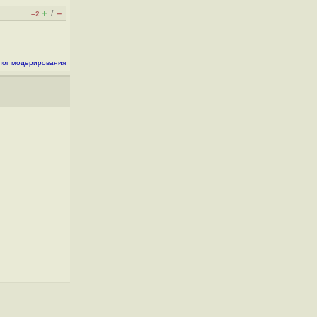
+
–
/
–2
лог модерирования