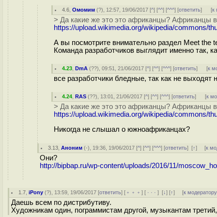
4.6
,
Омомим
(
?
), 12:57, 19/06/2017 [
^
] [
^^
] [
^^^
] [
ответить
]
[
к
> Да какие же это это африканцы? Африканцы в
https://upload.wikimedia.org/wikipedia/commons/t
А вы посмотрите внимательно раздел Meet the 
Команда разработчиков выглядит именно так, ка
4.23
,
DmA
(
??
), 09:51, 21/06/2017 [
^
] [
^^
] [
^^^
] [
ответить
]
[
к м
все разработчики бледные, так как не выходят 
4.24
,
RAS
(
??
), 13:01, 21/06/2017 [
^
] [
^^
] [
^^^
] [
ответить
]
[
к м
> Да какие же это это африканцы? Африканцы в
https://upload.wikimedia.org/wikipedia/commons/t
Никогда не слышал о южноафриканцах?
3.13
,
Аноним
(
-
), 19:36, 19/06/2017 [
^
] [
^^
] [
^^^
] [
ответить
]
[
↑
] [
к м
Они?
http://bipbap.ru/wp-content/uploads/2016/11/moscow_h
1.7
,
iPony
(
?
), 13:59, 19/06/2017 [
ответить
] [
﹢﹢﹢
] [
· · ·
]
[
↓
] [
↑
] [
к модератор
Даешь всем по дистрибутиву.
Художникам один, пограммистам другой, музыкантам третий, 