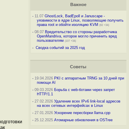
Важное
-
11.07
GhostLock, BadEpoll и Januscape -
уязвимости в ядре Linux, позволяющие получить
права root и обойти изоляцию KVM
(82 +34)
-
08.07
Вредительство со стороны разработчика
OpenMandriva, которое могло причинить вред
пользователям
(107 +34)
-
Сводка событий за 2025 год
Советы
-
19.04.2026
PKI с аппаратным TRNG за 10 дней при
помощи AI
-
09.03.2026
Борьба с web-ботами через запрет
HTTP/1.1
-
27.02.2026
Удаление всех IPv6 link-local адресов
на всех сетевых интерфейсах в Linux
-
27.01.2026
Ускорение пересборки llama.cpp
-
25.12.2025
Атомарные обновления в OSTree
подготовки
как