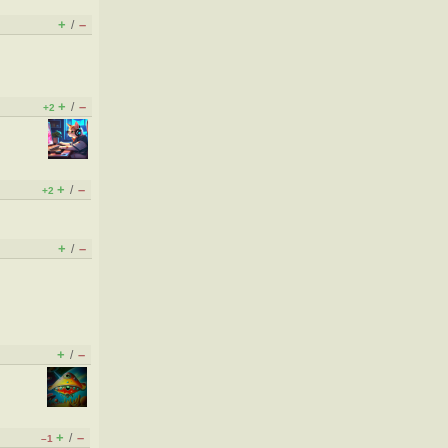
+
–
/
+
–
/
+2
+
–
/
+2
+
–
/
+
–
/
+
–
/
–1