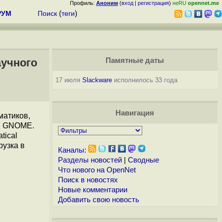
Профиль:
Аноним
(
вход
|
регистрация
)
неRU
opennet.me
РУМ
Поиск
(
теги
)
аучного
Памятные даты
17 июля
Slackware
исполнилось 33 года
Навигация
матиков,
ом GNOME.
atical
рузка в
Каналы:
Разделы новостей
|
Сводные
Что нового на OpenNet
Поиск в новостях
Новые комментарии
Добавить свою новость