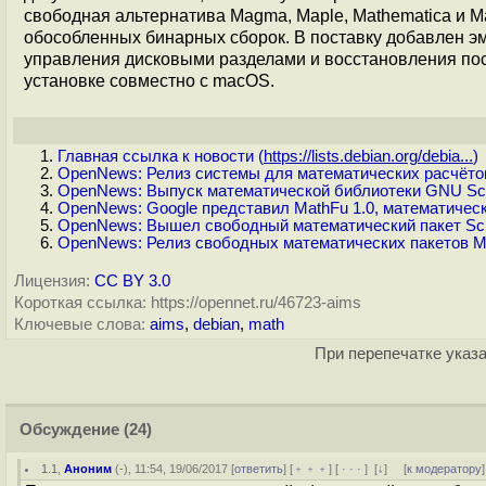
свободная альтернатива Magma, Maple, Mathematica и Ma
обособленных бинарных сборок. В поставку добавлен 
управления дисковыми разделами и восстановления посл
установке совместно с macOS.
Главная ссылка к новости (
https://lists.debian.org/debia...
)
OpenNews: Релиз системы для математических расчёто
OpenNews: Выпуск математической библиотеки GNU Scient
OpenNews: Google представил MathFu 1.0, математичес
OpenNews: Вышел свободный математический пакет Scil
OpenNews: Релиз свободных математических пакетов Math
Лицензия:
CC BY 3.0
Короткая ссылка: https://opennet.ru/46723-aims
Ключевые слова:
aims
,
debian
,
math
При перепечатке указа
Обсуждение
(24)
1.1
,
Аноним
(
-
), 11:54, 19/06/2017 [
ответить
] [
﹢﹢﹢
] [
· · ·
]
[
↓
] [
к модератору
]