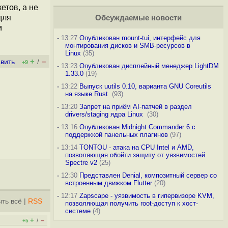
етов, а не
для
Обсуждаемые новости
и
-
13:27
Опубликован mount-tui, интерфейс для
монтирования дисков и SMB-ресурсов в
Linux
(35)
+
–
вить
/
+9
-
13:23
Опубликован дисплейный менеджер LightDM
1.33.0
(19)
-
13:22
Выпуск uutils 0.10, варианта GNU Coreutils
на языке Rust
(93)
-
13:20
Запрет на приём AI-патчей в раздел
drivers/staging ядра Linux
(30)
-
13:16
Опубликован Midnight Commander 6 c
поддержкой панельных плагинов
(97)
-
13:14
TONTOU - атака на CPU Intel и AMD,
позволяющая обойти защиту от уязвимостей
Spectre v2
(25)
-
12:30
Представлен Denial, композитный сервер со
встроенным движком Flutter
(20)
-
12:17
Zapscape - уязвимость в гипервизоре KVM,
ть всё
|
RSS
позволяющая получить root-доступ к хост-
системе
(4)
+
–
/
+5