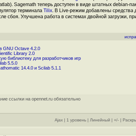
tlab). Sagemath теперь доступен в виде штатных debian-пак
эмулятор терминала
Tilix
. В Live-режим добавлены средства 
е сбоя. Улучшена работа в системах двойной загрузки, пр
испра
в GNU Octave 4.2.0
ific Library 2.0
кую библиотеку для разработчиков игр
ab 5.5.0
omatic 14.4.0 и Scilab 5.1.1
ние ссылки на opennet.ru обязательно
Ajax
|
1 уровень
|
Линейный
|
+/-
|
Раскры