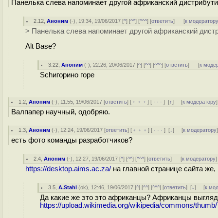
Панелька слева напоминает другой африканский дистрибутив
2.12
,
Аноним
(
-
), 19:34, 19/06/2017 [
^
] [
^^
] [
^^^
] [
ответить
]
[
к модератор
> Панелька слева напоминает другой африканский дистр
Alt Base?
3.22
,
Аноним
(
-
), 22:26, 20/06/2017 [
^
] [
^^
] [
^^^
] [
ответить
]
[
к моде
Schигорино горе
1.2
,
Аноним
(
-
), 11:55, 19/06/2017 [
ответить
] [
﹢﹢﹢
] [
· · ·
]
[
↑
] [
к модератору
]
Валпапер научный, одобряю.
1.3
,
Аноним
(
-
), 12:24, 19/06/2017 [
ответить
] [
﹢﹢﹢
] [
· · ·
]
[
↓
] [
к модератору
есть фото команды разработчиков?
2.4
,
Аноним
(
-
), 12:27, 19/06/2017 [
^
] [
^^
] [
^^^
] [
ответить
]
[
к модератору
]
https://desktop.aims.ac.za/
на главной странице сайта же,
3.5
,
A.Stahl
(
ok
), 12:46, 19/06/2017 [
^
] [
^^
] [
^^^
] [
ответить
]
[
↓
] [
к мо
Да какие же это это африканцы? Африканцы выглядя
https://upload.wikimedia.org/wikipedia/commons/thumb