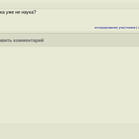
ика уже не наука?
игнорирование участников
|
вить комментарий