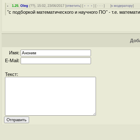
1.25
,
Oleg
(
??
), 15:02, 23/06/2017 [
ответить
] [
﹢﹢﹢
] [
· · ·
]
[
к модератору
]
"с подборкой математического и научного ПО" - т.е. математ
Доба
Имя:
E-Mail:
Текст: