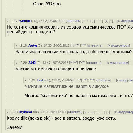
Chaos⅋Distro
1.17
,
vantoo
(
ok
), 13:02, 20/06/2017 [
ответить
] [
﹢﹢﹢
] [
· · ·
]
[
↓
] [
↑
] [
к модера
Не хотите компилировать из сорцов математическое ПО? Хот
целый дистр городить?
2.18
,
Ан0н
(
?
), 14:33, 20/06/2017 [
^
] [
^^
] [
^^^
] [
ответить
]
[
к модератору
]
Зачем иметь полный контроль над собственным домом? 
2.20
,
2342
(
?
), 18:47, 20/06/2017 [
^
] [
^^
] [
^^^
] [
ответить
]
[
к модератору
]
многие математики не шарят в линуксе
3.21
,
Led
(
ok
), 21:32, 20/06/2017 [
^
] [
^^
] [
^^^
] [
ответить
]
[
к модерат
> многие математики не шарят в линуксе
Многие "математики" не шарят в математике - и что?
1.19
,
myhand
(
ok
), 17:11, 20/06/2017 [
ответить
] [
﹢﹢﹢
] [
· · ·
]
[
↑
] [
к модерато
Кроме tilix (пока в sid) - все в stretch, вроде, уже есть.
Зачем?