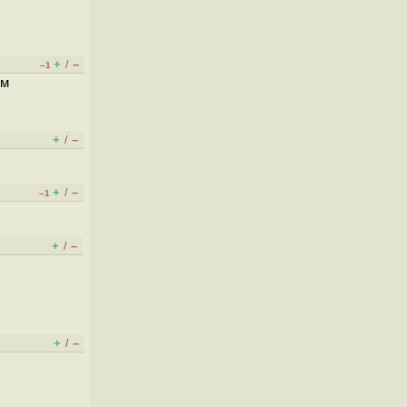
+
–
/
–1
ем
+
–
/
+
–
/
–1
+
–
/
+
–
/