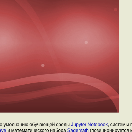
 по умолчанию обучающей среды
Jupyter Notebook
, системы 
ave
и математического набора
Sagemath
(позиционируется 