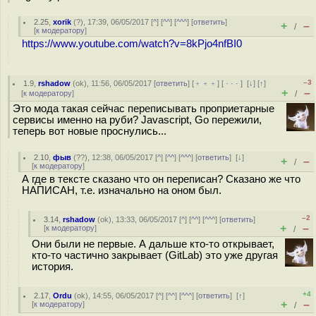
2.25
,
xorik
(
?
), 17:39, 06/05/2017 [
^
] [
^^
] [
^^^
] [
ответить
]
+
–
/
[
к модератору
]
https://www.youtube.com/watch?v=8kPjo4nfBI0
–3
1.9
,
rshadow
(
ok
), 11:56, 06/05/2017 [
ответить
] [
﹢﹢﹢
] [
· · ·
]
[
↓
] [
↑
]
+
–
[
к модератору
]
/
Это мода такая сейчас переписывать проприетарные
сервисы именно на руби? Javascript, Go пережили,
теперь вот новые проснулись...
2.10
,
фыв
(
??
), 12:38, 06/05/2017 [
^
] [
^^
] [
^^^
] [
ответить
]
[
↓
]
+
–
/
[
к модератору
]
А где в тексте сказано что он переписан? Сказано же что
НАПИСАН, т.е. изначально на оном был.
–2
3.14
,
rshadow
(
ok
), 13:33, 06/05/2017 [
^
] [
^^
] [
^^^
] [
ответить
]
+
–
[
к модератору
]
/
Они были не первые. А дальше кто-то открывает,
кто-то частично закрывает (GitLab) это уже другая
история.
+4
2.17
,
Ordu
(
ok
), 14:55, 06/05/2017 [
^
] [
^^
] [
^^^
] [
ответить
]
[
↑
]
+
–
[
к модератору
]
/