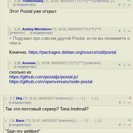
+1
2.19
,
TheNormalnij
(
?
), 14:59, 06/05/2017 [
^
] [
^^
] [
^^^
] [
ответить
]
[
↑
]
+
–
[
к модератору
]
/
Этот Postal уже открыт
2.21
,
Andrey Mitrofanov
(
?
), 16:32, 06/05/2017 [
^
] [
^^
] [
^^^
]
+
–
/
[
ответить
]
[
к модератору
]
> Подумал про совсем другой Postal, если вы понимаете о
чём я.
Конечно.
https://packages.debian.org/source/sid/postal
2.28
,
Аноним
(
-
), 20:58, 06/05/2017 [
^
] [
^^
] [
^^^
] [
ответить
]
+
–
/
[
к модератору
]
сколько их
https://github.com/postaljs/postal.js/
https://github.com/openvenues/node-postal
–3
1.7
,
Dkg
(
?
), 11:01, 06/05/2017 [
ответить
] [
﹢﹢﹢
] [
· · ·
]
[
↑
]
+
–
[
к модератору
]
/
Так это почтовый сервер? Типа Iredmail?
+2
1.8
,
Вася
(
??
), 11:47, 06/05/2017 [
ответить
] [
﹢﹢﹢
] [
· · ·
]
[
↓
]
+
–
[
к модератору
]
/
"Sign my petition!"