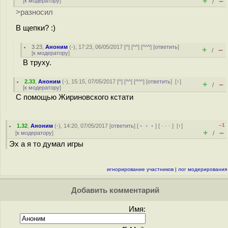
+
–
[
к модератору
]
/
>разносил
В щепки? :)
3.23
,
Аноним
(
-
), 17:23, 06/05/2017 [
^
] [
^^
] [
^^^
] [
ответить
]
+
–
/
[
к модератору
]
В труху.
2.33
,
Аноним
(
-
), 15:15, 07/05/2017 [
^
] [
^^
] [
^^^
] [
ответить
]
[
↑
]
+
–
/
[
к модератору
]
С помощью Жириновского кстати
–1
1.32
,
Аноним
(
-
), 14:20, 07/05/2017 [
ответить
] [
﹢﹢﹢
] [
· · ·
]
[
↑
]
+
–
[
к модератору
]
/
Эх а я то думал игры
игнорирование участников
|
лог модерирования
Добавить комментарий
Имя: