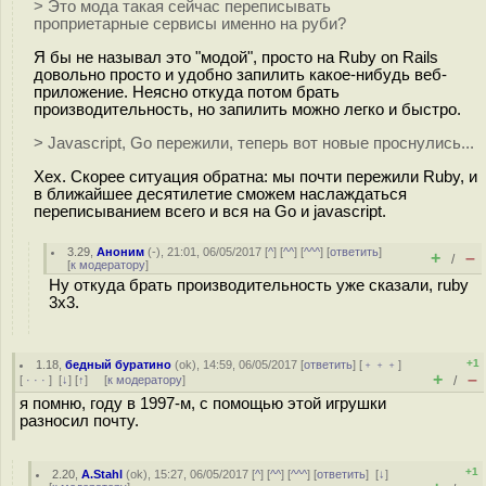
> Это мода такая сейчас переписывать
проприетарные сервисы именно на руби?
Я бы не называл это "модой", просто на Ruby on Rails
довольно просто и удобно запилить какое-нибудь веб-
приложение. Неясно откуда потом брать
производительность, но запилить можно легко и быстро.
> Javascript, Go пережили, теперь вот новые проснулись...
Хех. Скорее ситуация обратна: мы почти пережили Ruby, и
в ближайшее десятилетие сможем наслаждаться
переписыванием всего и вся на Go и javascript.
3.29
,
Аноним
(
-
), 21:01, 06/05/2017 [
^
] [
^^
] [
^^^
] [
ответить
]
+
–
/
[
к модератору
]
Ну откуда брать производительность уже сказали, ruby
3x3.
+1
1.18
,
бедный буратино
(
ok
), 14:59, 06/05/2017 [
ответить
] [
﹢﹢﹢
]
+
–
[
· · ·
]
[
↓
] [
↑
] [
к модератору
]
/
я помню, году в 1997-м, с помощью этой игрушки
разносил почту.
+1
2.20
,
A.Stahl
(
ok
), 15:27, 06/05/2017 [
^
] [
^^
] [
^^^
] [
ответить
]
[
↓
]