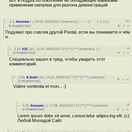
Вот и подросло поколение не обладающее навыками
применения напалма для разгона демонстраций
+27
1.3
,
Аноним
(
-
), 09:50, 06/05/2017 [
ответить
] [
﹢﹢﹢
] [
· · ·
]
[
↓
] [
↑
]
+
–
[
к модератору
]
/
Подумал про совсем другой Postal, если вы понимаете о чём
я.
+4
2.15
,
h31
(
ok
), 13:54, 06/05/2017 [
^
] [
^^
] [
^^^
] [
ответить
]
[
↓
]
+
–
[
к модератору
]
/
Специально зашел в тред, чтобы увидеть этот
комментарий.
3.16
,
A.Stahl
(
ok
), 14:29, 06/05/2017 [
^
] [
^^
] [
^^^
] [
ответить
]
+
–
/
[
к модератору
]
Videre sententia et mori... :)
–2
4.22
,
Аноним
(
-
), 17:08, 06/05/2017 [
^
] [
^^
] [
^^^
] [
ответить
]
+
–
[
к модератору
]
/
Lorem ipsum dolor sit amet, consectetur adipiscing elit. (c)
Любой Молодой Сайт.