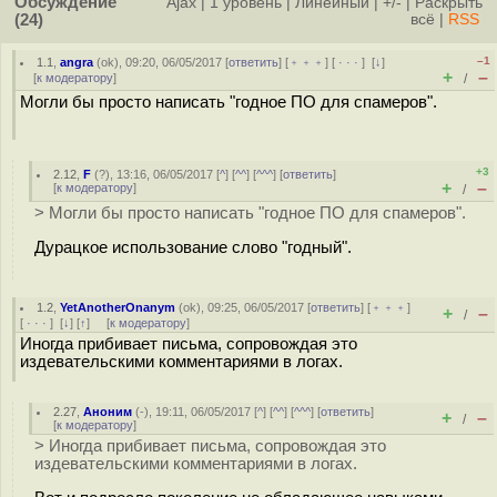
Обсуждение
Ajax
|
1 уровень
|
Линейный
|
+/-
|
Раскрыть
(24)
всё
|
RSS
–1
1.1
,
angra
(
ok
), 09:20, 06/05/2017 [
ответить
] [
﹢﹢﹢
] [
· · ·
]
[
↓
]
+
–
[
к модератору
]
/
Могли бы просто написать "годное ПО для спамеров".
+3
2.12
,
F
(
?
), 13:16, 06/05/2017 [
^
] [
^^
] [
^^^
] [
ответить
]
+
–
[
к модератору
]
/
> Могли бы просто написать "годное ПО для спамеров".
Дурацкое использование слово "годный".
1.2
,
YetAnotherOnanym
(
ok
), 09:25, 06/05/2017 [
ответить
] [
﹢﹢﹢
]
+
–
/
[
· · ·
]
[
↓
] [
↑
] [
к модератору
]
Иногда прибивает письма, сопровождая это
издевательскими комментариями в логах.
2.27
,
Аноним
(
-
), 19:11, 06/05/2017 [
^
] [
^^
] [
^^^
] [
ответить
]
+
–
/
[
к модератору
]
> Иногда прибивает письма, сопровождая это
издевательскими комментариями в логах.