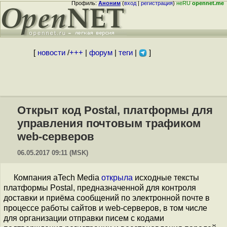
Профиль:
Аноним
(
вход
|
регистрация
)
неRU
opennet.me
[
новости
/
+++
|
форум
|
теги
|
]
Открыт код Postal, платформы для
управления почтовым трафиком
web-серверов
06.05.2017 09:11 (MSK)
Компания aTech Media
открыла
исходные тексты
платформы Postal, предназначенной для контроля
доставки и приёма сообщений по электронной почте в
процессе работы сайтов и web-серверов, в том числе
для организации отправки писем с кодами