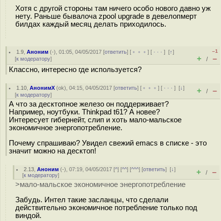
Хотя с другой стороны там ничего особо нового давно уж
нету. Раньше бывалоча zpool upgrade в девелопмерт
билдах каждый месяц делать приходилось.
–1
1.9
,
Аноним
(
-
), 01:05, 04/05/2017 [
ответить
] [
﹢﹢﹢
] [
· · ·
]
[
↑
]
+
–
[
к модератору
]
/
Классно, интересно где используется?
1.10
,
АнонимХ
(
ok
), 04:15, 04/05/2017 [
ответить
] [
﹢﹢﹢
] [
· · ·
]
[
↓
]
+
–
/
[
к модератору
]
А что за десктопное железо он поддерживает?
Например, ноутбуки. Thinkpad t61? А новее?
Интересует гибернейт, слип и хоть мало-мальское
экономичное энергопотребление.
Почему спрашиваю? Увидел свежий emacs в списке - это
значит можно на десктоп!
2.13
,
Аноним
(
-
), 07:19, 04/05/2017 [
^
] [
^^
] [
^^^
] [
ответить
]
[
↓
]
+
–
/
[
к модератору
]
>мало-мальское экономичное энергопотребление
Забудь. Интел такие засланцы, что сделали
действительно экономичное потребление только под
виндой.