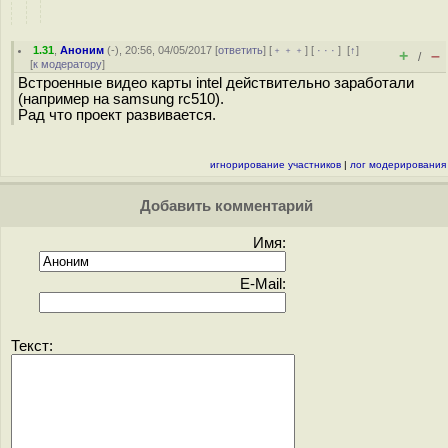
1.31
,
Аноним
(
-
), 20:56, 04/05/2017 [
ответить
] [
﹢﹢﹢
] [
· · ·
]
[
↑
]
+
–
/
[
к модератору
]
Встроенные видео карты intel действительно заработали
(например на samsung rc510).
Рад что проект развивается.
игнорирование участников
|
лог модерирования
Добавить комментарий
Имя:
E-Mail:
Текст: