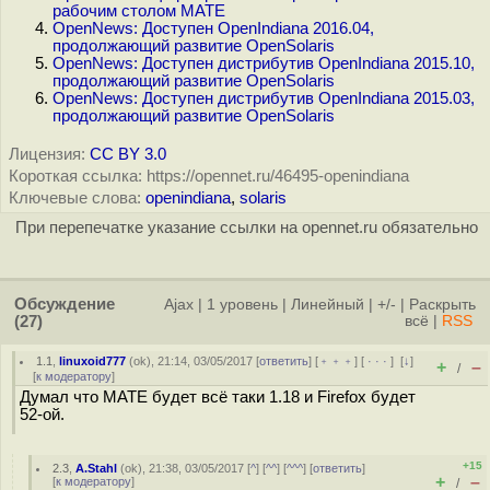
рабочим столом MATE
OpenNews: Доступен OpenIndiana 2016.04,
продолжающий развитие OpenSolaris
OpenNews: Доступен дистрибутив OpenIndiana 2015.10,
продолжающий развитие OpenSolaris
OpenNews: Доступен дистрибутив OpenIndiana 2015.03,
продолжающий развитие OpenSolaris
Лицензия:
CC BY 3.0
Короткая ссылка: https://opennet.ru/46495-openindiana
Ключевые слова:
openindiana
,
solaris
При перепечатке указание ссылки на opennet.ru обязательно
Обсуждение
Ajax
|
1 уровень
|
Линейный
|
+/-
|
Раскрыть
(27)
всё
|
RSS
1.1
,
linuxoid777
(
ok
), 21:14, 03/05/2017 [
ответить
] [
﹢﹢﹢
] [
· · ·
]
[
↓
]
+
–
/
[
к модератору
]
Думал что MATE будет всё таки 1.18 и Firefox будет
52-ой.
+15
2.3
,
A.Stahl
(
ok
), 21:38, 03/05/2017 [
^
] [
^^
] [
^^^
] [
ответить
]
+
–
[
к модератору
]
/