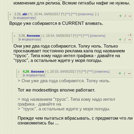
изменения для релиза. Всякие гитхабы нафиг не нужны.
2.25
,
abi
(
?
), 15:44, 04/05/2017 [
^
] [
^^
] [
^^^
] [
ответить
]
[
↑
]
+
–
/
[
к модератору
]
Вроде уже собираются в CURRENT вливать.
–1
3.28
,
Аноним
(
-
), 16:54, 04/05/2017 [
^
] [
^^
] [
^^^
] [
ответить
]
+
–
[
к модератору
]
/
Они уже два года собираются. Толку ноль. Только
проскакивает постоянно реклама кала под названием
"труос". Типа кому надо интел графика - давайте на
"труос", а остальные ждите у моря погоды.
4.29
,
Аноним
(
-
), 20:15, 04/05/2017 [
^
] [
^^
] [
^^^
] [
ответить
]
+
–
/
[
к модератору
]
> Они уже два года собираются. Толку ноль.
Тот же modesettings вполне работает.
> под названием "труос". Типа кому надо интел
графика - давайте на
> "труос", а остальные ждите у моря погоды.
Прежде чем пытаться вбрасывать, с предметом что ли
ознакомились бы ...