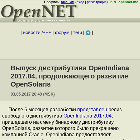
Профиль:
Аноним
(
вход
|
регистрация
)
неRU
opennet.me
[
новости
/
+++
|
форум
|
теги
|
]
Выпуск дистрибутива OpenIndiana
2017.04, продолжающего развитие
OpenSolaris
03.05.2017 20:49 (MSK)
После 6 месяцев разработки
представлен
релиз
свободного дистрибутива
OpenIndiana 2017.04
,
пришедшего на смену бинарному дистрибутиву
OpenSolaris, развитие которого было прекращено
компанией Oracle. OpenIndiana предоставляет