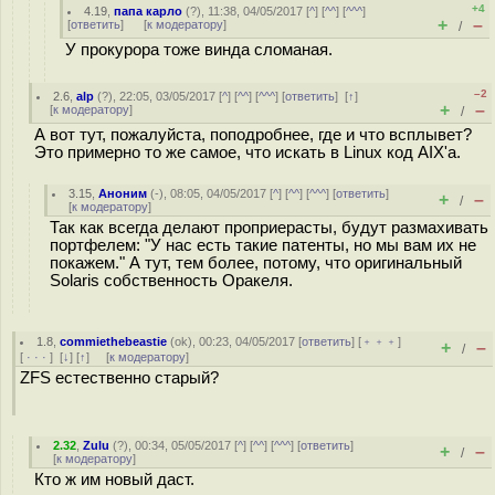
+4
4.19
,
папа карло
(
?
), 11:38, 04/05/2017 [
^
] [
^^
] [
^^^
]
+
–
[
ответить
]
[
к модератору
]
/
У прокурора тоже винда сломаная.
–2
2.6
,
alp
(
?
), 22:05, 03/05/2017 [
^
] [
^^
] [
^^^
] [
ответить
]
[
↑
]
+
–
[
к модератору
]
/
А вот тут, пожалуйста, поподробнее, где и что всплывет?
Это примерно то же самое, что искать в Linux код AIX'а.
3.15
,
Аноним
(
-
), 08:05, 04/05/2017 [
^
] [
^^
] [
^^^
] [
ответить
]
+
–
/
[
к модератору
]
Так как всегда делают проприерасты, будут размахивать
портфелем: "У нас есть такие патенты, но мы вам их не
покажем." А тут, тем более, потому, что оригинальный
Solaris собственность Оракеля.
1.8
,
commiethebeastie
(
ok
), 00:23, 04/05/2017 [
ответить
] [
﹢﹢﹢
]
+
–
/
[
· · ·
]
[
↓
] [
↑
] [
к модератору
]
ZFS естественно старый?
2.32
,
Zulu
(
?
), 00:34, 05/05/2017 [
^
] [
^^
] [
^^^
] [
ответить
]
+
–
/
[
к модератору
]
Кто ж им новый даст.