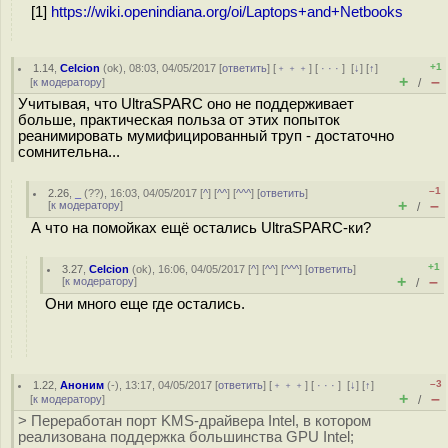
[1]
https://wiki.openindiana.org/oi/Laptops+and+Netbooks
+1
1.14
,
Celcion
(
ok
), 08:03, 04/05/2017 [
ответить
] [
﹢﹢﹢
] [
· · ·
]
[
↓
] [
↑
]
+
–
[
к модератору
]
/
Учитывая, что UltraSPARC оно не поддерживает
больше, практическая польза от этих попыток
реанимировать мумифицированный труп - достаточно
сомнительна...
–1
2.26
,
_
(
??
), 16:03, 04/05/2017 [
^
] [
^^
] [
^^^
] [
ответить
]
+
–
[
к модератору
]
/
А что на помойках ещё остались UltraSPARC-ки?
+1
3.27
,
Celcion
(
ok
), 16:06, 04/05/2017 [
^
] [
^^
] [
^^^
] [
ответить
]
+
–
[
к модератору
]
/
Они много еще где остались.
–3
1.22
,
Аноним
(
-
), 13:17, 04/05/2017 [
ответить
] [
﹢﹢﹢
] [
· · ·
]
[
↓
] [
↑
]
+
–
[
к модератору
]
/
> Переработан порт KMS-драйвера Intel, в котором
реализована поддержка большинства GPU Intel;