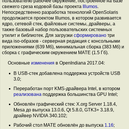
пользователю рабочее окружение, построенное на базе
свежего среза кодовой базы проекта
Illumos
.
Непосредственно разработка технологий OpenSolaris
продолжается проектом Illumos, в котором развивается
ядро, сетевой стек, файловые системы, драйверы, а
также базовый набор пользовательских системных
утилит и библиотек. Для загрузки
сформировано
три
вида iso-образов - серверная редакция с консольными
приложениями (639 Мб), минимальная сборка (383 Мб) и
сборка с графическим окружением MATE (1.5 Гб).
Основные
изменения
в OpenIndiana 2017.04:
В USB-стек добавлена поддержка устройств USB
3.0;
Переработан порт KMS-драйвера Intel, в котором
реализована
поддержка большинства GPU Intel;
Обновлён графический стек: X.org Server 1.18.4,
Mesa до выпуска 13.0.6, Qt 5.8.0, GTK3+ 3.18.9,
драйвер NVIDIA 340.102;
Рабочий стол MATE обновлён до выпуска
1.16
;