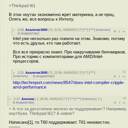
>Thinkpad t61
В этих ноутах экономично жрет материнка, а не проц.
Опять же, все вопросы к Интелу.
3.20
,
Аналитик3000
(
?
), 11:51, 04/05/2017 [
^
] [
^^
] [
^^^
] [
ответить
]
+
–
/
[
к модератору
]
Intel уже несколько раз ловили на этом. Знакомо, потому
что есть друзья, кто там работает.
Все все прекрасно знают. Про накручивание бенчмарков.
Про историю с компиляторами для AMD/Intel-
процессоров.
+1
3.21
,
Аналитик3000
(
?
), 12:09, 04/05/2017 [
^
] [
^^
] [
^^^
]
+
–
[
ответить
]
[
к модератору
]
/
http://techreport.com/news/8547/does-intel-compiler-cripple-
amd-performance
+3
2.17
,
Аноним
(
-
), 08:36, 04/05/2017 [
^
] [
^^
] [
^^^
] [
ответить
]
[
↑
]
+
–
[
к модератору
]
/
> А что за десктопное железо он поддерживает? Например,
ноутбуки. Thinkpad t61? А новее?
Написано[1], то T60 поддерживает. T61 неизвестно.
--------