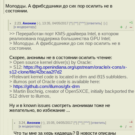
Молодцы. А фрибсдшники до сих пор осилить не в
состоянии.
+1
2.23
,
Аноним
(
-
), 13:35, 04/05/2017 [
^
] [
^^
] [
^^^
] [
ответить
]
[
↓
]
+
–
[
к модератору
]
/
>> Переработан порт KMS-драйвера Intel, в котором
реализована поддержка большинства GPU Intel;
> Молодцы. А фрибсдшники до сих пор осилить не в
состоянии.
Cкорее, анонимы не в состоянии осилить чтение:
> Open source kernel driver(s) by Oracle:
> S12:
https://hg.openindiana.org/upstream/oracle/x-cons/x-
s12-clone/file/42bcaa2f7d2
>Relevant kernel code is located in drm and i915 subfolders.
> illumos port of Oracle code is available here:
>
https://github.com/illumos/gfx-drm
> Martin Bochnig, creator of OpenSXCE, initially backported the
S12 driver to illumos,
Ну и в known issues смотреть анонимам тоже не
желательно, во избежание ...
–4
3.24
,
Аноним
(
-
), 15:05, 04/05/2017 [
^
] [
^^
] [
^^^
] [
ответить
]
+
–
[
к модератору
]
/
Что ты мне за херь кидаешь? В новости описаны