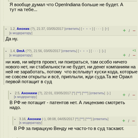
Я вообще думал что OpenIndiana больше не будет. А
тут на тебе...
1.2
,
Аноник
(
?
), 21:37, 03/05/2017 [
ответить
] [
﹢﹢﹢
] [
· · ·
]
[
↑
]
+
–
/
[
к модератору
]
Да ну.
+1
1.4
,
DmA
(
??
), 21:56, 03/05/2017 [
ответить
] [
﹢﹢﹢
] [
· · ·
]
[
↓
]
+
–
[
к модератору
]
/
ни жив, ни мёртв проект, ни поиграться, там особо ничего
нового нет, ни стабильности не будет, ни денег компаниям на
ней не заработать, потому что всплывут куски кода, которые
не совсем открыты и всё, приплыли, жди суда.Та же Оракл
первой потащит в суд
2.5
,
Анониим
(
?
), 22:01, 03/05/2017 [
^
] [
^^
] [
^^^
] [
ответить
]
[
↓
]
+
–
/
[
к модератору
]
В РФ не потащит - патентов нет. А лицензию смотреть
надо.
3.16
,
Аноним
(
-
), 08:08, 04/05/2017 [
^
] [
^^
] [
^^^
] [
ответить
]
+
–
/
[
к модератору
]
В РФ за пирацкую Венду не часто-то в суд таскают.