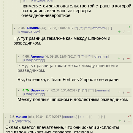
[
↑
] [
к модератору
]
применяется законодательство той страны в которой
находились взломанные серверы
очевидное-невероятное
+1
3.44
,
Аноним
(
44
), 17:58, 11/04/2017 [
^
] [
^^
] [
^^^
] [
ответить
]
[
↑
]
+
–
[
к модератору
]
/
Ну, тут разница такая-же как между шпионом и
разведчиком.
4.66
,
Аноним
(
-
), 09:19, 12/04/2017 [
^
] [
^^
] [
^^^
] [
ответить
]
+
–
/
[
к модератору
]
> Ну, тут разница такая-же как между шпионом и
разведчиком.
Вы, батенька, в Team Fortress 2 просто не играли
4.75
,
Вареник
(
?
), 02:34, 13/04/2017 [
^
] [
^^
] [
^^^
] [
ответить
]
+
–
/
[
к модератору
]
Между подлым шпионом и доблестным разведчиком.
–2
1.5
,
vantoo
(
ok
), 10:04, 11/04/2017 [
ответить
] [
﹢﹢﹢
] [
· · ·
]
[
↑
]
+
–
[
к модератору
]
/
Складывается впечатление, что они искали эксплоиты
под взлом конкретных серверов, отсюда и