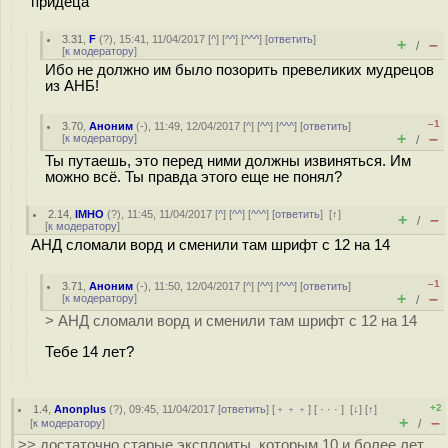
придеца
3.31
,
F
(
?
), 15:41, 11/04/2017 [
^
] [
^^
] [
^^^
] [
ответить
]
+
–
/
[
к модератору
]
Ибо не должно им было позорить превеликих мудрецов
из АНБ!
–1
3.70
,
Аноним
(
-
), 11:49, 12/04/2017 [
^
] [
^^
] [
^^^
] [
ответить
]
+
–
[
к модератору
]
/
Ты путаешь, это перед ними должны извиняться. Им
можно всё. Ты правда этого еще не понял?
2.14
,
IMHO
(
?
), 11:45, 11/04/2017 [
^
] [
^^
] [
^^^
] [
ответить
]
[
↑
]
+
–
/
[
к модератору
]
АНД сломали ворд и сменили там шрифт с 12 на 14
–1
3.71
,
Аноним
(
-
), 11:50, 12/04/2017 [
^
] [
^^
] [
^^^
] [
ответить
]
+
–
[
к модератору
]
/
> АНД сломали ворд и сменили там шрифт с 12 на 14
Тебе 14 лет?
+2
1.4
,
Anonplus
(
?
), 09:45, 11/04/2017 [
ответить
] [
﹢﹢﹢
] [
· · ·
]
[
↓
] [
↑
]
+
–
[
к модератору
]
/
>> достаточно старые эксплоиты, которым 10 и более лет