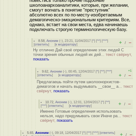
повестись только прочие подобные
школоанархоаналитики, которые, при желании,
смогут вогнать в понятие "преступник"
абсолютно всех по по-месту-изобретаемым
демагогическо-эмоциональным критериям. Все,
однако, встает на свои места, едва начинаешь
подключать строгую терминологическую базу.
8.58
,
Аноним
(
-
), 23:21, 11/04/2017 [
^
] [
^^
] [
^^^
]
+
–
/
[
ответить
]
[
к модератору
]
Ну отлично Дай своё определение этих людей С
точки зрения обычных людей их дей...
текст свёрнут,
показать
+1
9.62
,
Аноним
(
-
), 00:45, 12/04/2017 [
^
] [
^^
] [
^^^
]
+
–
[
ответить
]
[
к модератору
]
/
Предлагаешь пойти путем школоонорхистов-
демагогов и начать выдумывать __свои__ a...
текст
свёрнут,
показать
10.72
,
Аноним
(
-
), 12:01, 12/04/2017 [
^
] [
^^
]
+
–
/
[
^^^
] [
ответить
]
[
к модератору
]
Именно Готовые определения использовать
нельзя, надо придумывать свои Иначе ра...
текст
свёрнут,
показать
5.65
,
Аноним
(
-
), 09:18, 12/04/2017 [
^
] [
^^
] [
^^^
] [
ответить
]
+
–
/