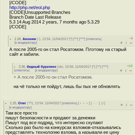
[/CODE]
http://php.net/eol.php
[CODE]Unsupported Branches
Branch Date Last Release
5.3 14 Aug 2014 2 years, 7 months ago 5.3.29
[/CODE]
–1
2.26
,
Аноним
(
-
), 13:54, 11/04/2017 [
^
] [
^^
] [
^^^
] [
ответить
]
+
–
[
к модератору
]
/
А после 2005-го он стал Росатомом. Плэтому на старый
сайт и забили.
+10
3.36
,
бедный буратино
(
ok
), 15:58, 11/04/2017 [
^
] [
^^
] [
^^^
]
+
–
[
ответить
]
[
к модератору
]
/
> А после 2005-го он стал Росатомом.
на чё только не пойдут, лишь бы пых не обновлять
1.25
,
Олег
(
??
), 13:54, 11/04/2017 [
ответить
] [
﹢﹢﹢
] [
· · ·
]
[
↑
]
+
–
/
[
к модератору
]
Там все просто
пишут безопасности и продают за денежки
Пишут под все подряд, что интересно скупают
Сколько раз было на конкурсах взломов-отказывались
представлять технологию взлома, а называли ее цену