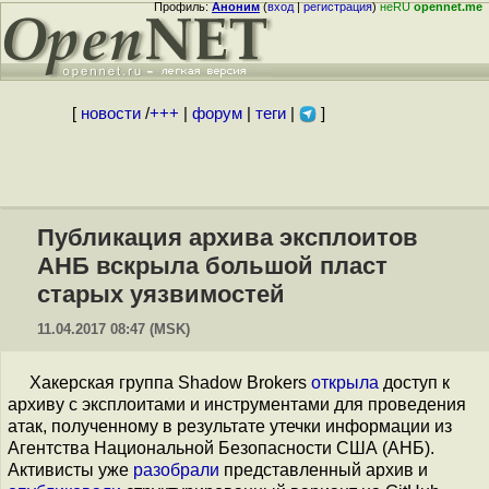
Профиль:
Аноним
(
вход
|
регистрация
)
неRU
opennet.me
[
новости
/
+++
|
форум
|
теги
|
]
Публикация архива эксплоитов
АНБ вскрыла большой пласт
старых уязвимостей
11.04.2017 08:47 (MSK)
Хакерская группа Shadow Brokers
открыла
доступ к
архиву с эксплоитами и инструментами для проведения
атак, полученному в результате утечки информации из
Агентства Национальной Безопасности США (АНБ).
Активисты уже
разобрали
представленный архив и