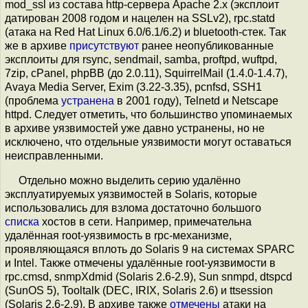
mod_ssl из состава http-сервера Apache 2.x (эксплоит
датирован 2008 годом и нацелен на SSLv2), rpc.statd
(атака на Red Hat Linux 6.0/6.1/6.2) и bluetooth-стек. Так
же в архиве
присутствуют
ранее неопубликованные
эксплоиты для rsync, sendmail, samba, proftpd, wuftpd,
7zip, cPanel, phpBB (до 2.0.11), SquirrelMail (1.4.0-1.4.7),
Avaya Media Server, Exim (3.22-3.35), pcnfsd, SSH1
(проблема
устранена
в 2001 году), Telnetd и Netscape
httpd. Следует отметить, что большинство упоминаемых
в архиве уязвимостей уже давно устранены, но не
исключено, что отдельные уязвимости могут оставаться
неисправленными.
Отдельно можно выделить серию удалённо
эксплуатируемых уязвимостей в Solaris, которые
использовались для взлома достаточно большого
списка
хостов в сети. Например, примечательна
удалённая root-уязвимость в rpc-механизме,
проявляющаяся вплоть до Solaris 9 на системах SPARC
и Intel. Также отмечены удалённые root-уязвимости в
rpc.cmsd, snmpXdmid (Solaris 2.6-2.9), Sun snmpd, dtspcd
(SunOS 5), Tooltalk (DEC, IRIX, Solaris 2.6) и ttsession
(Solaris 2.6-2.9). В архиве также
отмечены
атаки на