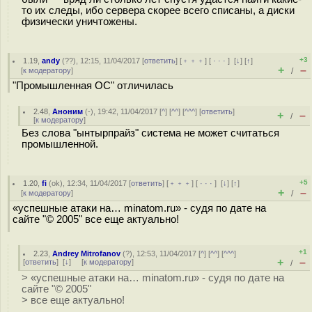
то их следы, ибо сервера скорее всего списаны, а диски
физически уничтожены.
+3
1.19
,
andy
(
??
), 12:15, 11/04/2017 [
ответить
] [
﹢﹢﹢
] [
· · ·
]
[
↓
] [
↑
]
+
–
[
к модератору
]
/
"Промышленная ОС" отличилась
2.48
,
Аноним
(
-
), 19:42, 11/04/2017 [
^
] [
^^
] [
^^^
] [
ответить
]
+
–
/
[
к модератору
]
Без слова "ынтырпрайз" система не может считаться
промышленной.
+5
1.20
,
fi
(
ok
), 12:34, 11/04/2017 [
ответить
] [
﹢﹢﹢
] [
· · ·
]
[
↓
] [
↑
]
+
–
[
к модератору
]
/
«успешные атаки на… minatom.ru» - судя по дате на
сайте "© 2005" все еще актуально!
+1
2.23
,
Andrey Mitrofanov
(
?
), 12:53, 11/04/2017 [
^
] [
^^
] [
^^^
]
+
–
[
ответить
]
[
↓
] [
к модератору
]
/
> «успешные атаки на… minatom.ru» - судя по дате на
сайте "© 2005"
> все еще актуально!