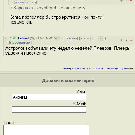
+
–
/
[
к модератору
]
> Хорошо что systemd в списке нету.
Когда пропеллер быстро крутится - он почти
незаметен.
1.78
,
Lolwat
(
?
), 11:57, 16/04/2017 [
ответить
] [
﹢﹢﹢
] [
· · ·
]
[
↑
]
+
–
/
[
к модератору
]
Астрологи объявили эту неделю неделей Плееров. Плееры
удвоили население
игнорирование участников
|
лог модерирования
Добавить комментарий
Имя:
E-Mail:
Текст: