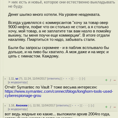
> них есть и новьё, которое они естественно выкладывать
не буду.
Денег шыпко много хотели. На уровне неадеквата.
Всегда удивлялся с коммерсантов "хочу за товар овер
9000 нефти, пофиг что он столько не стоит, а я столько
хочу, мой товар, а не заплатите так вам назло в помойку
выкину, ты меня поучи еще коммерции". В итоге отдали
нахаляву. Пиартиться то надо, забывать стали.
Были бы запросы скромнее - и в паблик всплывало бы
дольше, и на пиво бы хватило. А мож даже и на мерс и
цепь с гимнастом. Каждому.
1.11
,
ы
(
?
), 11:24, 11/04/2017 [
ответить
] [
﹢﹢﹢
] [
· · ·
]
[
↑
]
+
–
/
[
к модератору
]
Отчёт Symantec по Vault 7 тоже весьма интересен:
https://www.symantec.com/connect/blogs/longhorn-tools-used-
cyberespionage-grou
1.16
,
Аноним
(
-
), 11:50, 11/04/2017 [
ответить
] [
﹢﹢﹢
] [
· · ·
]
[
↓
]
+
–
/
[
к модератору
]
вот ведь жядные кю какие... выложили архив 2004го года,