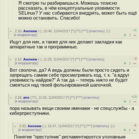
Я смотрю ты разбираешься. Можешь тезисно
рассказать, в чём концептуальные уязвимости
SELinux? У нас собираются внедрять, может быть ещё
можно остановить. Спасибо!
+1
2.10
,
Аноним
(
-
), 10:46, 11/04/2017 [
^
] [
^^
] [
^^^
] [
ответить
]
[
↑
]
+
–
[
к модератору
]
/
Ищут для них, а также для них делают закладки как
аппаратные так и программные.
–2
2.12
,
Аноним
(
-
), 11:29, 11/04/2017 [
^
] [
^^
] [
^^^
] [
ответить
]
+
–
[
к модератору
]
/
Вот сволочи, да? А ведь должны были просто сидеть и
запрещать самим себе просматривать код, т. к. "а вдруг
уязвимость найдем?" А так да -- теперь никто не будет
смеяться над твоей фольгированной шапочкой.
+13
2.18
,
ano
(
??
), 11:58, 11/04/2017 [
^
] [
^^
] [
^^^
] [
ответить
]
+
–
[
к модератору
]
/
пора называть вещи своими именами - не спецслужбы - а
киберпреступники.
–2
3.33
,
Аноним
(
-
), 15:47, 11/04/2017 [
^
] [
^^
] [
^^^
] [
ответить
]
[
↓
]
+
–
[
к модератору
]
/
Понятие "преступник" регламентируется уголовным