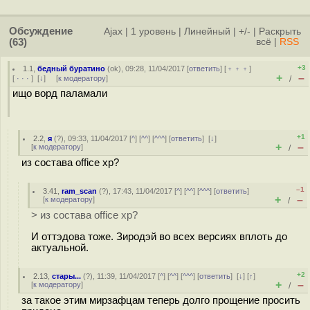
Обсуждение
Ajax
|
1 уровень
|
Линейный
|
+/-
|
Раскрыть
(63)
всё
|
RSS
+3
1.1
,
бедный буратино
(
ok
), 09:28, 11/04/2017 [
ответить
] [
﹢﹢﹢
]
+
–
[
· · ·
]
[
↓
] [
к модератору
]
/
ищо ворд паламали
+1
2.2
,
я
(
?
), 09:33, 11/04/2017 [
^
] [
^^
] [
^^^
] [
ответить
]
[
↓
]
+
–
[
к модератору
]
/
из состава office xp?
–1
3.41
,
ram_scan
(
?
), 17:43, 11/04/2017 [
^
] [
^^
] [
^^^
] [
ответить
]
+
–
[
к модератору
]
/
> из состава office xp?
И оттэдова тоже. Зиродэй во всех версиях вплоть до
актуальной.
+2
2.13
,
стары...
(
?
), 11:39, 11/04/2017 [
^
] [
^^
] [
^^^
] [
ответить
]
[
↓
] [
↑
]
+
–
[
к модератору
]
/
за такое этим мирзафцам теперь долго прощение просить