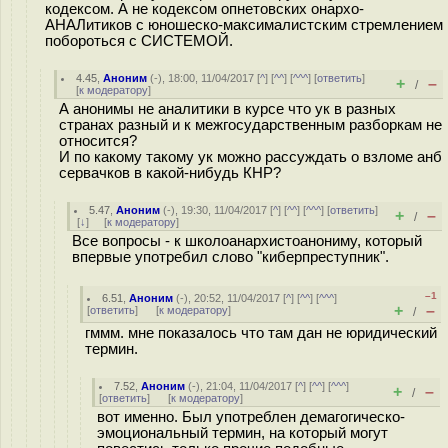
кодексом. А не кодексом опнетовских онархо-
АНАЛитиков с юношеско-максималистским стремлением
побороться с СИСТЕМОЙ.
4.45
,
Аноним
(
-
), 18:00, 11/04/2017 [
^
] [
^^
] [
^^^
] [
ответить
]
+
–
/
[
к модератору
]
А анонимы не аналитики в курсе что ук в разных
странах разный и к межгосударственным разборкам не
относится?
И по какому такому ук можно рассуждать о взломе анб
сервачков в какой-нибудь КНР?
5.47
,
Аноним
(
-
), 19:30, 11/04/2017 [
^
] [
^^
] [
^^^
] [
ответить
]
+
–
/
[
↓
] [
к модератору
]
Все вопросы - к школоанархистоанониму, который
впервые употребил слово "киберпреступник".
–1
6.51
,
Аноним
(
-
), 20:52, 11/04/2017 [
^
] [
^^
] [
^^^
]
+
–
[
ответить
]
[
к модератору
]
/
гммм. мне показалось что там дан не юридический
термин.
7.52
,
Аноним
(
-
), 21:04, 11/04/2017 [
^
] [
^^
] [
^^^
]
+
–
/
[
ответить
]
[
к модератору
]
вот именно. Был употреблен демагогическо-
эмоциональный термин, на который могут