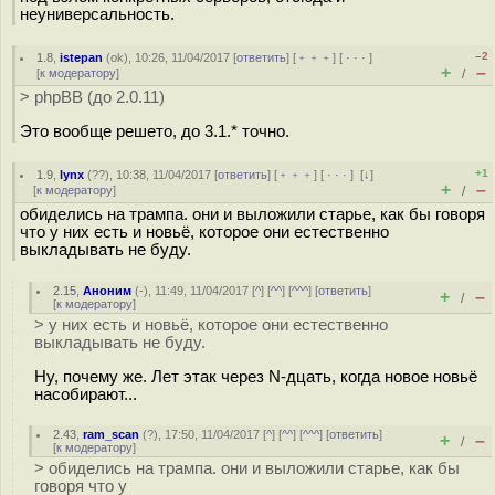
неуниверсальность.
–2
1.8
,
istepan
(
ok
), 10:26, 11/04/2017 [
ответить
] [
﹢﹢﹢
] [
· · ·
]
+
–
[
к модератору
]
/
> phpBB (до 2.0.11)
Это вообще решeто, до 3.1.* точно.
+1
1.9
,
lynx
(
??
), 10:38, 11/04/2017 [
ответить
] [
﹢﹢﹢
] [
· · ·
]
[
↓
]
+
–
[
к модератору
]
/
обиделись на трампа. они и выложили старье, как бы говоря
что у них есть и новьё, которое они естественно
выкладывать не буду.
2.15
,
Аноним
(
-
), 11:49, 11/04/2017 [
^
] [
^^
] [
^^^
] [
ответить
]
+
–
/
[
к модератору
]
> у них есть и новьё, которое они естественно
выкладывать не буду.
Ну, почему же. Лет этак через N-дцать, когда новое новьё
насобирают...
2.43
,
ram_scan
(
?
), 17:50, 11/04/2017 [
^
] [
^^
] [
^^^
] [
ответить
]
+
–
/
[
к модератору
]
> обиделись на трампа. они и выложили старье, как бы
говоря что у