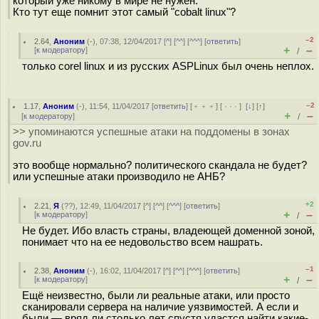
который уже никому в мире не нужен.
Кто тут еще помнит этот самый "cobalt linux"?
–2
2.64
,
Аноним
(
-
), 07:38, 12/04/2017 [
^
] [
^^
] [
^^^
] [
ответить
]
+
–
[
к модератору
]
/
только corel linux и из русских ASPLinux был очень неплох.
–2
1.17
,
Аноним
(
-
), 11:54, 11/04/2017 [
ответить
] [
﹢﹢﹢
] [
· · ·
]
[
↓
] [
↑
]
+
–
[
к модератору
]
/
>> упоминаются успешные атаки на поддомены в зонах
gov.ru
это вообще нормально? политического скандала не будет?
или успешные атаки производило не АНБ?
+2
2.21
,
Я
(
??
), 12:49, 11/04/2017 [
^
] [
^^
] [
^^^
] [
ответить
]
+
–
[
к модератору
]
/
Не будет. Ибо власть страны, владеющей доменной зоной,
понимает что на ее недовольство всем нашрать.
–1
2.38
,
Аноним
(
-
), 16:02, 11/04/2017 [
^
] [
^^
] [
^^^
] [
ответить
]
+
–
[
к модератору
]
/
Ещё неизвестно, были ли реальные атаки, или просто
сканировали сервера на наличие уязвимостей. А если и
были — вряд ли столько лет спустя удастся найти какие-