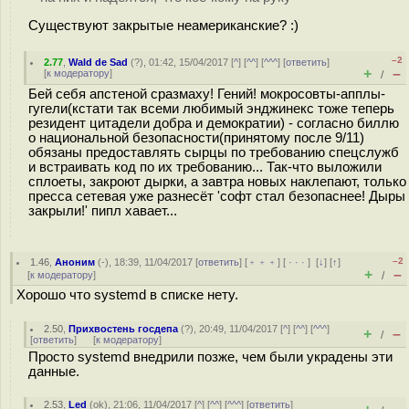
Существуют закрытые неамериканские? :)
–2
2.77
,
Wald de Sad
(
?
), 01:42, 15/04/2017 [
^
] [
^^
] [
^^^
] [
ответить
]
+
–
[
к модератору
]
/
Бей себя апстеной сразмаху! Гений! мокросовты-апплы-
гугели(кстати так всеми любимый энджинекс тоже теперь
резидент цитадели добра и демократии) - согласно биллю
о национальной безопасности(принятому после 9/11)
обязаны предоставлять сырцы по требованию спецслужб
и встраивать код по их требованию... Так-что выложили
сплоеты, закроют дырки, а завтра новых наклепают, только
пресса сетевая уже разнесёт 'софт стал безопаснее! Дыры
закрыли!' пипл хавает...
–2
1.46
,
Аноним
(
-
), 18:39, 11/04/2017 [
ответить
] [
﹢﹢﹢
] [
· · ·
]
[
↓
] [
↑
]
+
–
[
к модератору
]
/
Хорошо что systemd в списке нету.
2.50
,
Прихвостень госдепа
(
?
), 20:49, 11/04/2017 [
^
] [
^^
] [
^^^
]
+
–
/
[
ответить
]
[
к модератору
]
Просто systemd внедрили позже, чем были украдены эти
данные.
2.53
,
Led
(
ok
), 21:06, 11/04/2017 [
^
] [
^^
] [
^^^
] [
ответить
]