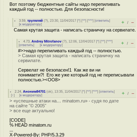
Вот поэтому бюджентные сайты надо перепиливать
каждый год -- полностью. Для безопасности!
3.59
,
труляляй
(
?
), 23:30, 11/04/2017 [
^
] [
^^
] [
^^^
] [
ответить
]
+
–
/
[
к модератору
]
Самая крутая защита - написать страничку на сервилате.
4.73
,
Andrey Mitrofanov
(
?
), 12:06, 12/04/2017 [
^
] [
^^
] [
^^^
]
+
–
/
[
ответить
]
[
к модератору
]
#>>надо перепиливать каждый год -- полностью.
> Самая крутая защита - написать страничку на
сервилате.
Сервелат не безопасен!1 Как же ви ни
понимаети?! Его же уже который год не переписывали
полностью.><OO8>
2.24
,
Аноним84701
(
ok
), 13:35, 11/04/2017 [
^
] [
^^
] [
^^^
] [
ответить
]
+
–
/
[
↑
] [
к модератору
]
> «успешные атаки на… minatom.ru» - судя по дате
на сайте "© 2005"
> все еще актуально!
[CODE]
% HEAD minatom.ru
...
X-Powered-By: PHP/5.3.29