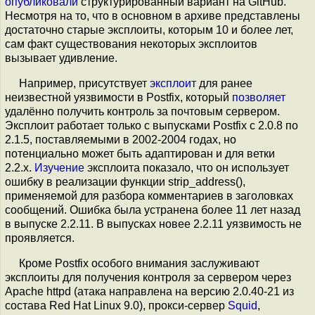
опубликовали
структурированный вариант на GitHub.
Несмотря на то, что в основном в архиве представлены
достаточно старые эксплоиты, которым 10 и более лет,
сам факт существования некоторых эксплоитов
вызывает удивление.
Например, присутствует
эксплоит
для ранее
неизвестной уязвимости в Postfix, который
позволяет
удалённо получить контроль за почтовым сервером.
Эксплоит работает только с выпусками Postfix с 2.0.8 по
2.1.5, поставляемыми в 2002-2004 годах, но
потенциально может быть адаптирован и для ветки
2.2.x.
Изучение
эксплоита показало, что он использует
ошибку в реализации функции strip_address(),
применяемой для разбора комментариев в заголовках
сообщений. Ошибка была устранена более 11 лет назад
в выпуске 2.2.11. В выпусках новее 2.2.11 уязвимость не
проявляется.
Кроме Postfix особого внимания заслуживают
эксплоиты для получения контроля за сервером через
Apache httpd (атака направлена на версию 2.0.40-21 из
состава Red Hat Linux 9.0), прокси-сервер
Squid
,