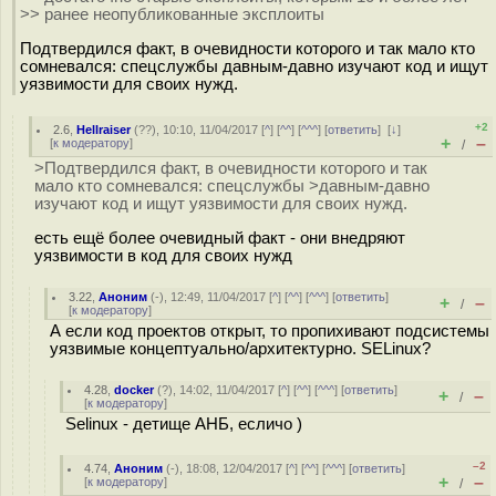
>> ранее неопубликованные эксплоиты
Подтвердился факт, в очевидности которого и так мало кто
сомневался: спецслужбы давным-давно изучают код и ищут
уязвимости для своих нужд.
+2
2.6
,
Hellraiser
(
??
), 10:10, 11/04/2017 [
^
] [
^^
] [
^^^
] [
ответить
]
[
↓
]
+
–
[
к модератору
]
/
>Подтвердился факт, в очевидности которого и так
мало кто сомневался: спецслужбы >давным-давно
изучают код и ищут уязвимости для своих нужд.
есть ещё более очевидный факт - они внедряют
уязвимости в код для своих нужд
3.22
,
Аноним
(
-
), 12:49, 11/04/2017 [
^
] [
^^
] [
^^^
] [
ответить
]
+
–
/
[
к модератору
]
А если код проектов открыт, то пропихивают подсистемы
уязвимые концептуально/архитектурно. SELinux?
4.28
,
docker
(
?
), 14:02, 11/04/2017 [
^
] [
^^
] [
^^^
] [
ответить
]
+
–
/
[
к модератору
]
Selinux - детище АНБ, есличо )
–2
4.74
,
Аноним
(
-
), 18:08, 12/04/2017 [
^
] [
^^
] [
^^^
] [
ответить
]
+
–
[
к модератору
]
/