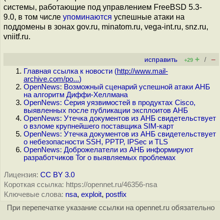
системы, работающие под управлением FreeBSD 5.3-
9.0, в том числе
упоминаются
успешные атаки на
поддомены в зонах gov.ru, minatom.ru, vega-int.ru, snz.ru,
vniitf.ru.
+
–
исправить
/
+29
Главная ссылка к новости (
http://www.mail-
archive.com/po...
)
OpenNews: Возможный сценарий успешной атаки АНБ
на алгоритм Диффи-Хеллмана
OpenNews: Серия уязвимостей в продуктах Cisco,
выявленных после публикации эксплоитов АНБ
OpenNews: Утечка документов из АНБ свидетельствует
о взломе крупнейшего поставщика SIM-карт
OpenNews: Утечка документов из АНБ свидетельствует
о небезопасности SSH, PPTP, IPSec и TLS
OpenNews: Доброжелатели из АНБ информируют
разработчиков Tor о выявляемых проблемах
Лицензия:
CC BY 3.0
Короткая ссылка: https://opennet.ru/46356-nsa
Ключевые слова:
nsa
,
exploit
,
postfix
При перепечатке указание ссылки на opennet.ru обязательно