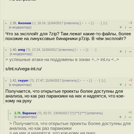
–1
1.39
,
Аноним
(
-
), 16:14, 11/04/2017 [
ответить
] [
﹢﹢﹢
] [
· · ·
]
[
↑
]
+
–
[
к модератору
]
/
Что за эксплойт для 7zip? Там лежат какие-то файлы, более
похожие на линуксовые бинарники p7zip. В чём эксплойт?
1.40
,
omg
(
?
), 17:24, 11/04/2017 [
ответить
] [
﹢﹢﹢
] [
· · ·
]
+
–
/
[
к модератору
]
> успешные атаки на поддомены в зонах <..> int.ru <..>
s/int.ru/vega-int.ru/
–1
1.42
,
гнуунг
(
?
), 17:47, 11/04/2017 [
ответить
] [
﹢﹢﹢
] [
· · ·
]
[
↓
]
+
–
[
к модератору
]
/
Получается, что открытые проекты более доступны для
анализа, но как раз параноики на них и надеятся, что кое-
кому на руку
+1
2.76
,
Вареник
(
?
), 02:37, 13/04/2017 [
^
] [
^^
] [
^^^
] [
ответить
]
+
–
[
к модератору
]
/
> Получается, что открытые проекты более доступны для
анализа, но как раз параноики
> на них и надеятся, что кое-кому на руку