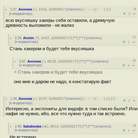
–1
1.27
,
Аноним
(
-
), 14:01, 11/04/2017 [
ответить
] [
﹢﹢﹢
] [
· · ·
]
[
↓
]
+
–
[
к модератору
]
/
всю вкусняшку хакеры себе оставили, а дремучую
древность выложили - не жалко
+1
2.29
,
Anoim
(
?
), 14:07, 11/04/2017 [
^
] [
^^
] [
^^^
] [
ответить
]
+
–
[
к модератору
]
/
Стань хакером и будет тебе вкусняшка
–2
3.67
,
Аноним
(
-
), 09:23, 12/04/2017 [
^
] [
^^
] [
^^^
] [
ответить
]
+
–
[
к модератору
]
/
> Стань хакером и будет тебе вкусняшка
оно мне и даром не надо, я констатирую факт
1.34
,
Аноним
(
-
), 15:57, 11/04/2017 [
ответить
] [
﹢﹢﹢
] [
· · ·
]
[
↓
] [
↑
]
+
–
/
[
к модератору
]
Интересно, а эксплоиты для видофс в том списке были? Или
нафиг не нужно, ибо, все что нужно туда и так встроено.
–2
2.60
,
Sabakwaka
(
ok
), 00:14, 12/04/2017 [
^
] [
^^
] [
^^^
] [
ответить
]
+
–
[
к модератору
]
/
Не встроено.