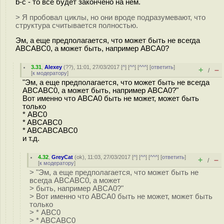
b-c - то все будет закончено на нем.
> Я пробовал циклы, но они вроде подразумевают, что
структура считывается полностью.
Эм, а еще предполагается, что может быть не всегда
ABCABC0, а может быть, например ABCA0?
3.31
,
Alexey
(
??
), 11:01, 27/03/2017 [
^
] [
^^
] [
^^^
] [
ответить
]
+
–
/
[
к модератору
]
"Эм, а еще предполагается, что может быть не всегда
ABCABC0, а может быть, например ABCA0?"
Вот именно что ABCA0 быть не может, может быть
только
* ABC0
* ABCABC0
* ABCABCABC0
и т.д.
4.32
,
GreyCat
(
ok
), 11:03, 27/03/2017 [
^
] [
^^
] [
^^^
] [
ответить
]
+
–
/
[
к модератору
]
> "Эм, а еще предполагается, что может быть не
всегда ABCABC0, а может
> быть, например ABCA0?"
> Вот именно что ABCA0 быть не может, может быть
только
> * ABC0
> * ABCABC0