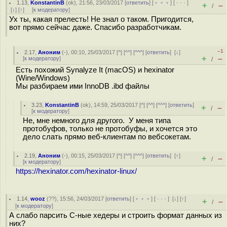
1.13
,
KonstantinB
(
ok
), 21:56, 23/03/2017 [
ответить
] [
﹢﹢﹢
] [
· · ·
]
+
–
/
[
↓
] [
↑
] [
к модератору
]
Ух ты, какая прелесть! Не знал о таком. Пригодится,
вот прямо сейчас даже. Спасибо разработчикам.
–1
2.17
,
Аноним
(
-
), 00:10, 25/03/2017 [
^
] [
^^
] [
^^^
] [
ответить
]
[
↓
]
+
–
[
к модератору
]
/
Есть похожий Synalyze It (macOS) и hexinator
(Wine/Windows)
Мы разбираем ими InnoDB .ibd файлы
3.23
,
KonstantinB
(
ok
), 14:59, 25/03/2017 [
^
] [
^^
] [
^^^
] [
ответить
]
+
–
/
[
к модератору
]
Не, мне немного для другого. У меня типа
протобуфов, только не протобуфы, и хочется это
дело слать прямо веб-клиентам по вебсокетам.
2.19
,
Аноним
(
-
), 00:15, 25/03/2017 [
^
] [
^^
] [
^^^
] [
ответить
]
[
↑
]
+
–
/
[
к модератору
]
https://hexinator.com/hexinator-linux/
1.14
,
wooz
(
??
), 15:56, 24/03/2017 [
ответить
] [
﹢﹢﹢
] [
· · ·
]
[
↓
] [
↑
]
+
–
/
[
к модератору
]
А слабо парсить C-ные хедеры и строить формат данных из
них?