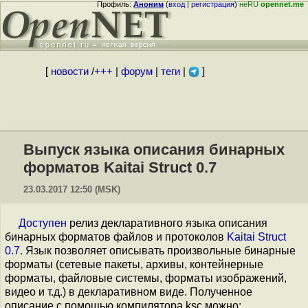
Профиль:
Аноним
(
вход
|
регистрация
)
неRU
opennet.me
[
новости
/
+++
|
форум
|
теги
|
]
Выпуск языка описания бинарных
форматов Kaitai Struct 0.7
23.03.2017 12:50 (MSK)
Доступен
релиз декларативного языка описания
бинарных форматов файлов и протоколов
Kaitai Struct
0.7
. Язык позволяет описывать произвольные бинарные
форматы (сетевые пакеты, архивы, контейнерные
форматы, файловые системы, форматы изображений,
видео и т.д.) в декларативном виде. Полученное
описание с помощью компилятора ksc можно: