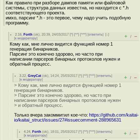
Как правило при разборе дампов памяти или файловой
системы, структура данных известна, но находится с *.h
соответствующего проекта.
имхо, парсинг *.h - это первое, чему надо учить подобную
программу.
2.16
,
Forth
(
ok
), 20:39, 24/03/2017 [
^
] [
^^
] [
^^^
] [
ответить
]
[
↓
]
+
–
/
[
к модератору
]
Кому как, мне лично видится функцией номер 1
генерация бинарников.
Парсинг это конечно здорово, но часто при
написании парсеров бинарных протоколов нужен и
обратный процесс.
3.22
,
GreyCat
(
ok
), 14:24, 25/03/2017 [
^
] [
^^
] [
^^^
] [
ответить
]
+
–
/
[
к модератору
]
> Кому как, мне лично видится функцией номер 1
генерация бинарников.
> Парсинг это конечно здорово, но часто при
написании парсеров бинарных протоколов нужен
> и обратный процесс.
Только вчера закоммитил кое-что:
https://github.com/kaitai-
io/kaitai_struct/issues/27#issuecomment-288965631
4.24
,
Forth
(
ok
), 18:01, 25/03/2017 [
^
] [
^^
] [
^^^
] [
ответить
]
+
–
/
[
к модератору
]