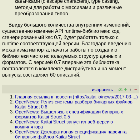
кавычками (с escape characters), type casting,
методы для работы с массивами и различные
преобразования типов.
Ввиду большого количества внутренних изменений,
существенно изменен API runtime-библиотеки: код,
сгенерированный ksc 0.7, будет работать только с
runtime соответствующей версии. Благодаря введению
механизма импорта, начаты работы по созданию
библиотеки часто используемых структур данных и
форматов. С версией 0.7 впервые эта библиотека
поставляется в комплекте дистрибутива и на момент
выпуска составляет 60 описаний.
+
–
исправить
/
+21
Главная ссылка к новости (
http://kaitai.io/news/2017-03-...
)
OpenNews: Релиз системы разбора бинарных файлов
Kaitai Struct 0.6
OpenNews: Вышел язык спецификации бинарных
форматов Kaitai Struct 0.5
OpenNews: Kaitai Struct запустил веб-версию
компилятора
OpenNews: Декларативная спецификация парсинга
бинарных файлов Kaitai Struct