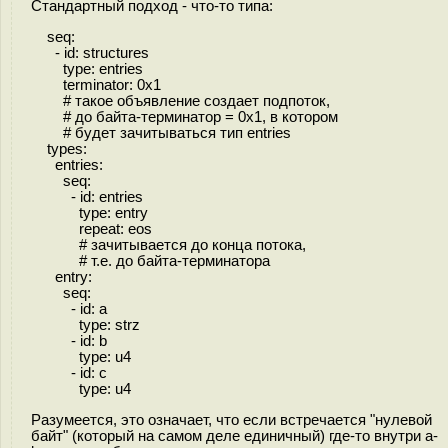
Стандартный подход - что-то типа:
seq:
- id: structures
type: entries
terminator: 0x1
# такое объявление создает подпоток,
# до байта-терминатор = 0x1, в котором
# будет зачитываться тип entries
types:
entries:
seq:
- id: entries
type: entry
repeat: eos
# зачитывается до конца потока,
# т.е. до байта-терминатора
entry:
seq:
- id: a
type: strz
- id: b
type: u4
- id: c
type: u4
Разумеется, это означает, что если встречается "нулевой
байт" (который на самом деле единичный) где-то внутри a-