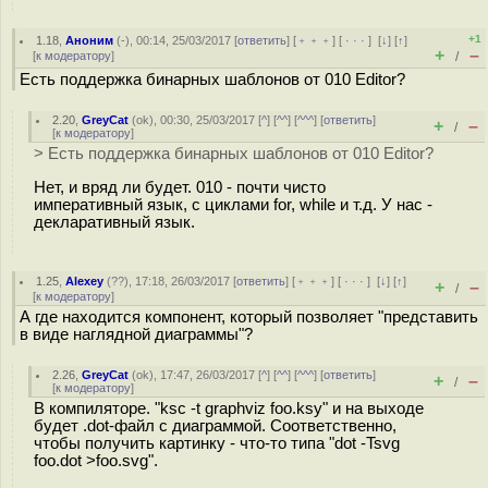
+1
1.18
,
Аноним
(
-
), 00:14, 25/03/2017 [
ответить
] [
﹢﹢﹢
] [
· · ·
]
[
↓
] [
↑
]
+
–
[
к модератору
]
/
Есть поддержка бинарных шаблонов от 010 Editor?
2.20
,
GreyCat
(
ok
), 00:30, 25/03/2017 [
^
] [
^^
] [
^^^
] [
ответить
]
+
–
/
[
к модератору
]
> Есть поддержка бинарных шаблонов от 010 Editor?
Нет, и вряд ли будет. 010 - почти чисто
императивный язык, с циклами for, while и т.д. У нас -
декларативный язык.
1.25
,
Alexey
(
??
), 17:18, 26/03/2017 [
ответить
] [
﹢﹢﹢
] [
· · ·
]
[
↓
] [
↑
]
+
–
/
[
к модератору
]
А где находится компонент, который позволяет "представить
в виде наглядной диаграммы"?
2.26
,
GreyCat
(
ok
), 17:47, 26/03/2017 [
^
] [
^^
] [
^^^
] [
ответить
]
+
–
/
[
к модератору
]
В компиляторе. "ksc -t graphviz foo.ksy" и на выходе
будет .dot-файл с диаграммой. Соответственно,
чтобы получить картинку - что-то типа "dot -Tsvg
foo.dot >foo.svg".