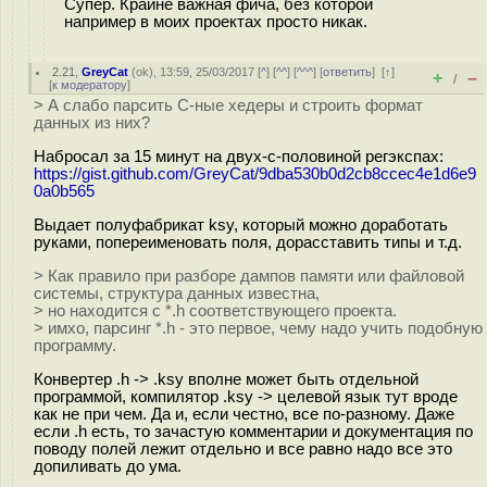
Супер. Крайне важная фича, без которой
например в моих проектах просто никак.
2.21
,
GreyCat
(
ok
), 13:59, 25/03/2017 [
^
] [
^^
] [
^^^
] [
ответить
]
[
↑
]
+
–
/
[
к модератору
]
> А слабо парсить C-ные хедеры и строить формат
данных из них?
Набросал за 15 минут на двух-с-половиной регэкспах:
https://gist.github.com/GreyCat/9dba530b0d2cb8ccec4e1d6e9
0a0b565
Выдает полуфабрикат ksy, который можно доработать
руками, попереименовать поля, дорасставить типы и т.д.
> Как правило при разборе дампов памяти или файловой
системы, структура данных известна,
> но находится с *.h соответствующего проекта.
> имхо, парсинг *.h - это первое, чему надо учить подобную
программу.
Конвертер .h -> .ksy вполне может быть отдельной
программой, компилятор .ksy -> целевой язык тут вроде
как не при чем. Да и, если честно, все по-разному. Даже
если .h есть, то зачастую комментарии и документация по
поводу полей лежит отдельно и все равно надо все это
допиливать до ума.