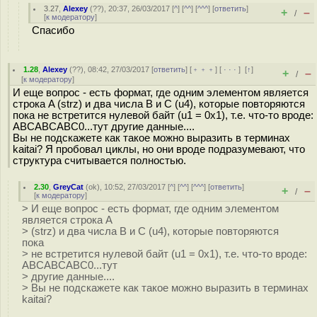
3.27
,
Alexey
(
??
), 20:37, 26/03/2017 [
^
] [
^^
] [
^^^
] [
ответить
]
+
–
/
[
к модератору
]
Спасибо
1.28
,
Alexey
(
??
), 08:42, 27/03/2017 [
ответить
] [
﹢﹢﹢
] [
· · ·
]
[
↑
]
+
–
/
[
к модератору
]
И еще вопрос - есть формат, где одним элементом является
строка A (strz) и два числа B и C (u4), которые повторяются
пока не встретится нулевой байт (u1 = 0x1), т.е. что-то вроде:
ABCABCABC0...тут другие данные....
Вы не подскажете как такое можно выразить в терминах
kaitai? Я пробовал циклы, но они вроде подразумевают, что
структура считывается полностью.
2.30
,
GreyCat
(
ok
), 10:52, 27/03/2017 [
^
] [
^^
] [
^^^
] [
ответить
]
+
–
/
[
к модератору
]
> И еще вопрос - есть формат, где одним элементом
является строка A
> (strz) и два числа B и C (u4), которые повторяются
пока
> не встретится нулевой байт (u1 = 0x1), т.е. что-то вроде:
ABCABCABC0...тут
> другие данные....
> Вы не подскажете как такое можно выразить в терминах
kaitai?