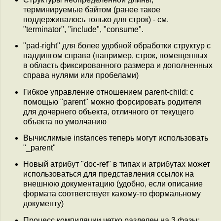
терминируемые байтом (ранее такое
поддерживалось только для строк) - см.
"terminator", "include", "consume".
"pad-right" для более удобной обработки структур с
паддингом справа (например, строк, помещенных
в область фиксированного размера и дополненных
справа нулями или пробелами)
Гибкое управление отношением parent-child: с
помощью "parent" можно форсировать родителя
для дочернего объекта, отличного от текущего
объекта по умолчанию
Вычислимые instances теперь могут использовать
"_parent"
Новый атрибут "doc-ref" в типах и атрибутах может
использоваться для представления ссылок на
внешнюю документацию (удобно, если описание
формата соответствует какому-то формальному
документу)
Процесс компиляции четко разделен на 3 фазы: