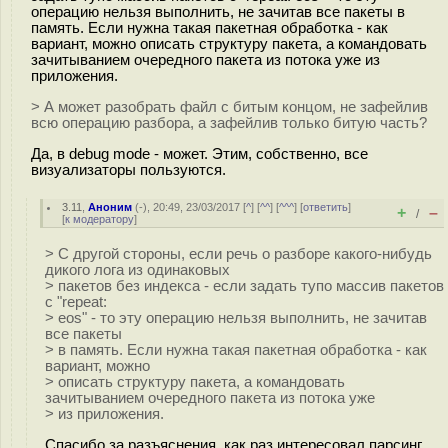
операцию нельзя выполнить, не зачитав все пакеты в
память. Если нужна такая пакетная обработка - как
вариант, можно описать структуру пакета, а командовать
зачитыванием очередного пакета из потока уже из
приложения.
> А может разобрать файл с битым концом, не зафейлив
всю операцию разбора, а зафейлив только битую часть?
Да, в debug mode - может. Этим, собственно, все
визуализаторы пользуются.
3.11
,
Аноним
(
-
), 20:49, 23/03/2017 [
^
] [
^^
] [
^^^
] [
ответить
]
+
–
/
[
к модератору
]
> С другой стороны, если речь о разборе какого-нибудь
дикого лога из одинаковых
> пакетов без индекса - если задать тупо массив пакетов
с "repeat:
> eos" - то эту операцию нельзя выполнить, не зачитав
все пакеты
> в память. Если нужна такая пакетная обработка - как
вариант, можно
> описать структуру пакета, а командовать
зачитыванием очередного пакета из потока уже
> из приложения.
Спасибо за разъяснения, как раз интересовал парсинг