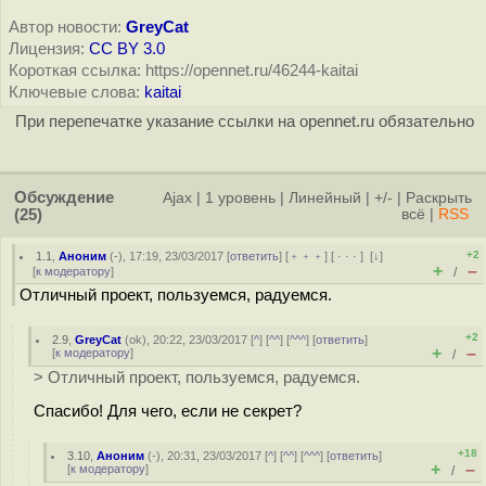
Автор новости:
GreyCat
Лицензия:
CC BY 3.0
Короткая ссылка: https://opennet.ru/46244-kaitai
Ключевые слова:
kaitai
При перепечатке указание ссылки на opennet.ru обязательно
Обсуждение
Ajax
|
1 уровень
|
Линейный
|
+/-
|
Раскрыть
(25)
всё
|
RSS
+2
1.1
,
Аноним
(
-
), 17:19, 23/03/2017 [
ответить
] [
﹢﹢﹢
] [
· · ·
]
[
↓
]
+
–
[
к модератору
]
/
Отличный проект, пользуемся, радуемся.
+2
2.9
,
GreyCat
(
ok
), 20:22, 23/03/2017 [
^
] [
^^
] [
^^^
] [
ответить
]
+
–
[
к модератору
]
/
> Отличный проект, пользуемся, радуемся.
Спасибо! Для чего, если не секрет?
+18
3.10
,
Аноним
(
-
), 20:31, 23/03/2017 [
^
] [
^^
] [
^^^
] [
ответить
]
+
–
[
к модератору
]
/