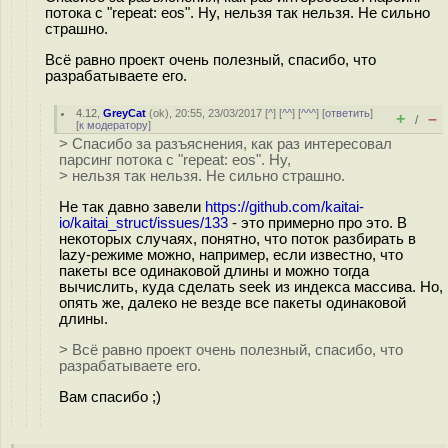
потока с "repeat: eos". Ну, нельзя так нельзя. Не сильно
страшно.
Всё равно проект очень полезный, спасибо, что
разрабатываете его.
4.12
,
GreyCat
(
ok
), 20:55, 23/03/2017 [
^
] [
^^
] [
^^^
] [
ответить
]
+
–
/
[
к модератору
]
> Спасибо за разъяснения, как раз интересовал
парсинг потока с "repeat: eos". Ну,
> нельзя так нельзя. Не сильно страшно.
Не так давно завели
https://github.com/kaitai-
io/kaitai_struct/issues/133
- это примерно про это. В
некоторых случаях, понятно, что поток разбирать в
lazy-режиме можно, например, если известно, что
пакеты все одинаковой длины и можно тогда
вычислить, куда сделать seek из индекса массива. Но,
опять же, далеко не везде все пакеты одинаковой
длины.
> Всё равно проект очень полезный, спасибо, что
разрабатываете его.
Вам спасибо ;)