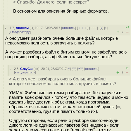
> Спасибо! Для чего, если не секрет?
В основном для описания бинарных форматов.
+3
1.7
,
Аноним
(
-
), 19:17, 23/03/2017 [
ответить
] [
﹢﹢﹢
] [
· · ·
]
[
↓
] [
↑
]
+
–
[
к модератору
]
/
А оно умеет разбирать очень большие файлы, которые
невозможно полностью загрузить в память?
А может разобрать файл с битым концом, не зафейлив всю
операцию разбора, а зафейлив только битую часть?
+1
2.8
,
GreyCat
(
ok
), 20:21, 23/03/2017 [
^
] [
^^
] [
^^^
] [
ответить
]
+
–
[
к модератору
]
/
> А оно умеет разбирать очень большие файлы,
которые невозможно полностью загрузить в память?
YMMV. Файловые системы разбираются без загрузки в
память всех файлов - потому что там есть индекс и можно
сделать lazy-доступ к объектам, когда программа
обращается только к тем веткам, которые ей нужны (и,
соответственно, грузит в память только их).
С другой стороны, если речь о разборе какого-нибудь
дикого лога из одинаковых пакетов без индекса - если
задать тупо массив пакетов с "repeat: eos" - то эту