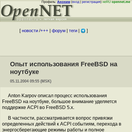
Профиль:
Аноним
(
вход
|
регистрация
)
неRU
opennet.me
[
новости
/
+++
|
форум
|
теги
|
]
Опыт использования FreeBSD на
ноутбуке
05.11.2004 09:55 (MSK)
Anton Karpov описал процесс использования
FreeBSD на ноутбуке, большое внимание уделяется
поддержке ACPI во FreeBSD 5.x.
В частности, рассматривается вопрос привязки
определенных действий к ACPI событиям, перехода в
энергосберегающие режимы работы и полное