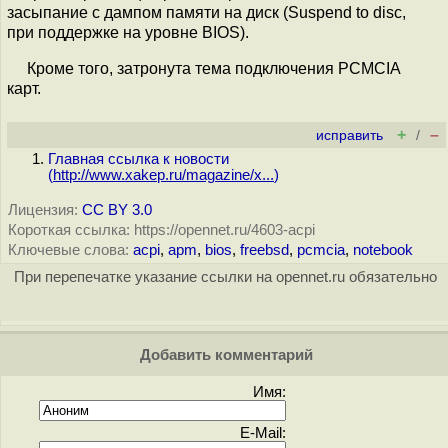
засыпание с дампом памяти на диск (Suspend to disc,
при поддержке на уровне BIOS).
Кроме того, затронута тема подключения PCMCIA
карт.
+
–
исправить
/
Главная ссылка к новости
(
http://www.xakep.ru/magazine/x...
)
Лицензия:
CC BY 3.0
Короткая ссылка: https://opennet.ru/4603-acpi
Ключевые слова:
acpi
,
apm
,
bios
,
freebsd
,
pcmcia
,
notebook
При перепечатке указание ссылки на opennet.ru обязательно
Добавить комментарий
Имя:
E-Mail: