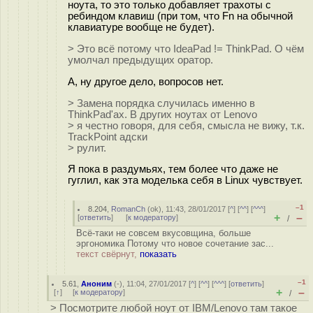
ноута, то это только добавляет трахоты с
ребиндом клавиш (при том, что Fn на обычной
клавиатуре вообще не будет).
> Это всё потому что IdeaPad != ThinkPad. О чём
умолчал предыдущих оратор.
А, ну другое дело, вопросов нет.
> Замена порядка случилась именно в
ThinkPad'ах. В других ноутах от Lenovo
> я честно говоря, для себя, смысла не вижу, т.к.
TrackPoint адски
> рулит.
Я пока в раздумьях, тем более что даже не
гуглил, как эта моделька себя в Linux чувствует.
–1
8.204
,
RomanCh
(
ok
), 11:43, 28/01/2017 [
^
] [
^^
] [
^^^
]
+
–
[
ответить
]
[
к модератору
]
/
Всё-таки не совсем вкусовщина, больше
эргономика Потому что новое сочетание зас...
текст свёрнут,
показать
–1
5.61
,
Аноним
(
-
), 11:04, 27/01/2017 [
^
] [
^^
] [
^^^
] [
ответить
]
+
–
[
↑
] [
к модератору
]
/
> Посмотрите любой ноут от IBM/Lenovo там такое