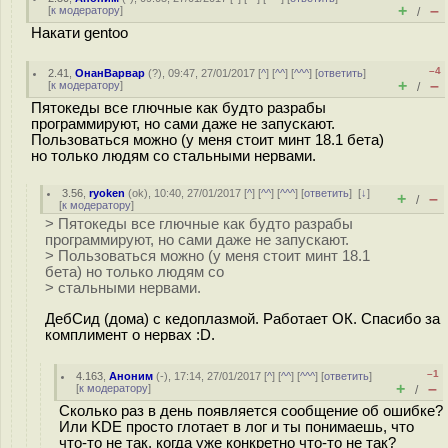
+
–
[
к модератору
]
/
Накати gentoo
–4
2.41
,
ОнанВарвар
(
?
), 09:47, 27/01/2017 [
^
] [
^^
] [
^^^
] [
ответить
]
+
–
[
к модератору
]
/
Пятокеды все глючные как будто разрабы
программируют, но сами даже не запускают.
Пользоваться можно (у меня стоит минт 18.1 бета)
но только людям со стальными нервами.
3.56
,
ryoken
(
ok
), 10:40, 27/01/2017 [
^
] [
^^
] [
^^^
] [
ответить
]
[
↓
]
+
–
/
[
к модератору
]
> Пятокеды все глючные как будто разрабы
программируют, но сами даже не запускают.
> Пользоваться можно (у меня стоит минт 18.1
бета) но только людям со
> стальными нервами.
ДебСид (дома) с кедоплазмой. Работает ОК. Спасибо за
комплимент о нервах :D.
–1
4.163
,
Аноним
(
-
), 17:14, 27/01/2017 [
^
] [
^^
] [
^^^
] [
ответить
]
+
–
[
к модератору
]
/
Сколько раз в день появляется сообщение об ошибке?
Или KDE просто глотает в лог и ты понимаешь, что
что-то не так, когда уже конкретно что-то не так?