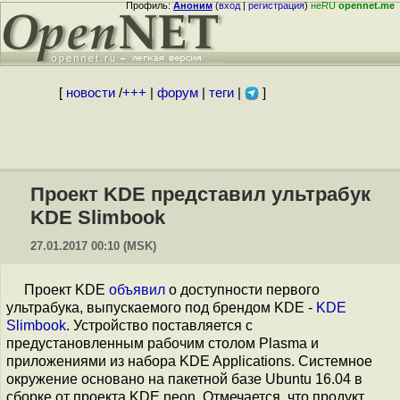
Профиль:
Аноним
(
вход
|
регистрация
)
неRU
opennet.me
[
новости
/
+++
|
форум
|
теги
|
]
Проект KDE представил ультрабук
KDE Slimbook
27.01.2017 00:10 (MSK)
Проект KDE
объявил
о доступности первого
ультрабука, выпускаемого под брендом KDE -
KDE
Slimbook
. Устройство поставляется с
предустановленным рабочим столом Plasma и
приложениями из набора KDE Applications. Системное
окружение основано на пакетной базе Ubuntu 16.04 в
сборке от проекта KDE neon. Отмечается, что продукт