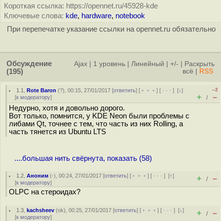
Короткая ссылка: https://opennet.ru/45928-kde
Ключевые слова:
kde
,
hardware
,
notebook
При перепечатке указание ссылки на opennet.ru обязательно
Обсуждение
Ajax
|
1 уровень
|
Линейный
|
+/-
|
Раскрыть
(195)
всё
|
RSS
–2
1.1
,
Rote Baron
(
?
), 00:15, 27/01/2017 [
ответить
] [
﹢﹢﹢
] [
· · ·
]
[
↓
]
+
–
[
к модератору
]
/
Недурно, хотя и довольно дорого.
Вот только, помнится, у KDE Neon были проблемы с
либами Qt, точнее с тем, что часть из них Rolling, а
часть тянется из Ubuntu LTS
....большая нить свёрнута, показать (58)
1.2
,
Аноним
(
-
), 00:24, 27/01/2017 [
ответить
] [
﹢﹢﹢
] [
· · ·
]
[
↑
]
+
–
/
[
к модератору
]
OLPC на стероидах?
1.3
,
kachsheev
(
ok
), 00:25, 27/01/2017 [
ответить
] [
﹢﹢﹢
] [
· · ·
]
[
↓
]
+
–
/
[
к модератору
]