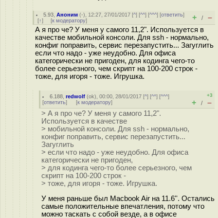
5.93
,
Аноним
(
-
), 12:27, 27/01/2017 [
^
] [
^^
] [
^^^
] [
ответить
]
+
–
/
[
↑
] [
к модератору
]
А я про че? У меня у самого 11,2". Используется в
качестве мобильной консоли. Для ssh - нормально,
конфиг поправить, сервис перезапустить... Загуглить
если что надо - уже неудобно. Для офиса
категорически не пригоден, для кодинга чего-то
более серьезного, чем скрипт на 100-200 строк -
тоже, для игоря - тоже. Игрушка.
+3
6.188
,
redwolf
(
ok
), 00:00, 28/01/2017 [
^
] [
^^
] [
^^^
]
+
–
[
ответить
]
[
к модератору
]
/
> А я про че? У меня у самого 11,2".
Используется в качестве
> мобильной консоли. Для ssh - нормально,
конфиг поправить, сервис перезапустить...
Загуглить
> если что надо - уже неудобно. Для офиса
категорически не пригоден,
> для кодинга чего-то более серьезного, чем
скрипт на 100-200 строк -
> тоже, для игоря - тоже. Игрушка.
У меня раньше был Macbook Air на 11.6''. Остались
самые положительные впечатления, потому что
можно таскать с собой везде, а в офисе