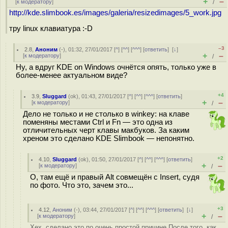
+
–
[
к модератору
]
/
http://kde.slimbook.es/images/galeria/resizedimages/5_work.jpg
тру linux клавиатура :-D
–3
2.8
,
Аноним
(
-
), 01:32, 27/01/2017 [
^
] [
^^
] [
^^^
] [
ответить
]
[
↓
]
+
–
[
к модератору
]
/
Ну, а вдруг KDE on Windows очнётся опять, только уже в
более-менее актуальном виде?
+4
3.9
,
Sluggard
(
ok
), 01:43, 27/01/2017 [
^
] [
^^
] [
^^^
] [
ответить
]
+
–
[
к модератору
]
/
Дело не только и не столько в winkey: на клаве
поменяны местами Ctrl и Fn — это одна из
отличительных черт клавы макбуков. За каким
хреном это сделано KDE Slimbook — непонятно.
+2
4.10
,
Sluggard
(
ok
), 01:50, 27/01/2017 [
^
] [
^^
] [
^^^
] [
ответить
]
+
–
[
к модератору
]
/
О, там ещё и правый Alt совмещён с Insert, судя
по фото. Что это, зачем это...
+3
4.12
,
Аноним
(
-
), 03:44, 27/01/2017 [
^
] [
^^
] [
^^^
] [
ответить
]
[
↓
]
+
–
[
к модератору
]
/
Хех, сделано это по очень простой причине После того, как