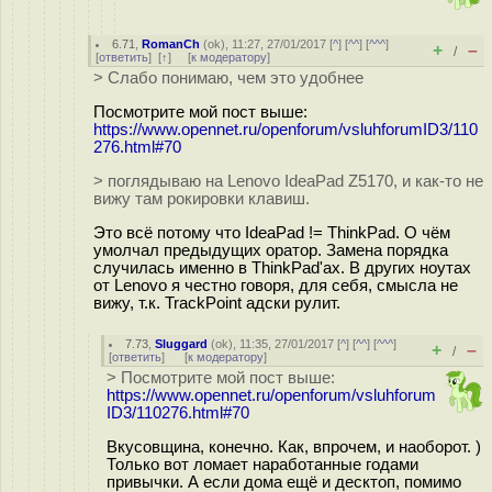
6.71
,
RomanCh
(
ok
), 11:27, 27/01/2017 [
^
] [
^^
] [
^^^
]
+
–
/
[
ответить
]
[
↑
] [
к модератору
]
> Слабо понимаю, чем это удобнее
Посмотрите мой пост выше:
https://www.opennet.ru/openforum/vsluhforumID3/110
276.html#70
> поглядываю на Lenovo IdeaPad Z5170, и как-то не
вижу там рокировки клавиш.
Это всё потому что IdeaPad != ThinkPad. О чём
умолчал предыдущих оратор. Замена порядка
случилась именно в ThinkPad'ах. В других ноутах
от Lenovo я честно говоря, для себя, смысла не
вижу, т.к. TrackPoint адски рулит.
7.73
,
Sluggard
(
ok
), 11:35, 27/01/2017 [
^
] [
^^
] [
^^^
]
+
–
/
[
ответить
]
[
к модератору
]
> Посмотрите мой пост выше:
https://www.opennet.ru/openforum/vsluhforum
ID3/110276.html#70
Вкусовщина, конечно. Как, впрочем, и наоборот. )
Только вот ломает наработанные годами
привычки. А если дома ещё и десктоп, помимо