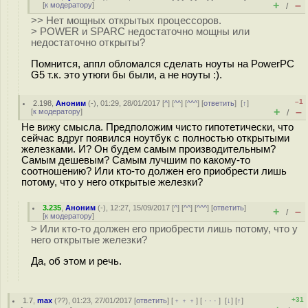
+
–
[
к модератору
]
/
>> Нет мощных открытых процессоров.
> POWER и SPARC недостаточно мощны или
недостаточно открыты?
Помнится, аппл обломался сделать ноуты на PowerPC
G5 т.к. это утюги бы были, а не ноуты :).
–1
2.198
,
Аноним
(
-
), 01:29, 28/01/2017 [
^
] [
^^
] [
^^^
] [
ответить
]
[
↑
]
+
–
[
к модератору
]
/
Не вижу смысла. Предположим чисто гипотетически, что
сейчас вдруг появился ноутбук с полностью открытыми
железками. И? Он будем самым производительным?
Самым дешевым? Самым лучшим по какому-то
соотношению? Или кто-то должен его приобрести лишь
потому, что у него открытые железки?
3.235
,
Аноним
(
-
), 12:27, 15/09/2017 [
^
] [
^^
] [
^^^
] [
ответить
]
+
–
/
[
к модератору
]
> Или кто-то должен его приобрести лишь потому, что у
него открытые железки?
Да, об этом и речь.
+31
1.7
,
max
(
??
), 01:23, 27/01/2017 [
ответить
] [
﹢﹢﹢
] [
· · ·
]
[
↓
] [
↑
]