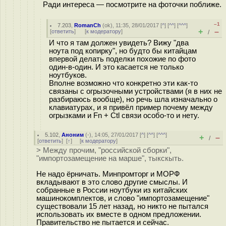
Ради интереса — посмотрите на фоточки поближе.
–1
7.203
,
RomanCh
(
ok
), 11:35, 28/01/2017 [
^
] [
^^
] [
^^^
]
+
–
[
ответить
]
[
к модератору
]
/
И что я там должен увидеть? Вижу "два
ноута под копирку", но будто бы китайцам
впервой делать поделки похожие по фото
один-в-один. И это касается не только
ноутбуков.
Вполне возможно что конкретно эти как-то
связаны с огрызочными устройствами (я в них не
разбираюсь вообще), но речь шла изначально о
клавиатурах, и я привёл пример почему между
огрызками и Fn + Ctl связи особо-то и нету.
5.102
,
Аноним
(
-
), 14:05, 27/01/2017 [
^
] [
^^
] [
^^^
]
+
–
/
[
ответить
]
[
↑
] [
к модератору
]
> Между прочим, "российской сборки",
"импортозамещение на марше", тыкскыть.
Не надо ёрничать. Минпромторг и МОРФ
вкладывают в это слово другие смыслы. И
собранные в России ноутбуки из китайских
машинокомплектов, и слово "импортозамещение"
существовали 15 лет назад, но никто не пытался
использовать их вместе в одном предложении.
Правительство не пытается и сейчас.