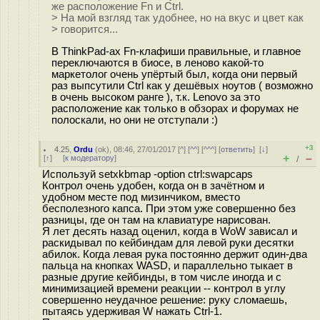
же расположение Fn и Ctrl.
> На мой взгляд так удобнее, но на вкус и цвет как
> говорится...
В ThinkPad-ах Fn-клафиши правильные, и главное
переключаются в биосе, в леново какой-то
маркетолог очень упёртый был, когда они первый
раз выпсутили Ctrl как у дешёвых ноутов ( возможно
в очень высоком ранге ), т.к. Lenovo за это
расположение как только в обзорах и форумах не
полоскали, но они не отступали :)
+3
4.25
,
Ordu
(
ok
), 08:46, 27/01/2017 [
^
] [
^^
] [
^^^
] [
ответить
]
[
↓
]
+
–
[
↑
] [
к модератору
]
/
Используй setxkbmap -option ctrl:swapcaps
Контрол очень удобен, когда он в зачётном и
удобном месте под мизинчиком, вместо
бесполезного капса. При этом уже совершенно без
разницы, где он там на клавиатуре нарисован.
Я лет десять назад оценил, когда в WoW зависал и
раскидывал по кейбиндам для левой руки десятки
абилок. Когда левая рука постоянно держит один-два
пальца на кнопках WASD, и параллельно тыкает в
разные другие кейбинды, в том числе иногда и с
минимизацией времени реакции -- контрол в углу
совершенно неудачное решение: руку сломаешь,
пытаясь удерживая W нажать Ctrl-1.