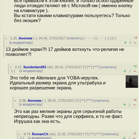
Все привыкли к этой кнопке, и только особо одарённые
люди отождествляют её с Microsoft-ом ( именно кнопку
на клавиатуре ).
Вы кстати какими клавиатурами пользуетесь? Только
без окошек?
–5
1.15
,
Аноним
(
-
), 04:34, 27/01/2017 [
ответить
] [
﹢﹢﹢
] [
· · ·
]
[
↓
] [
↑
]
+
–
[
к модератору
]
/
13 дюймов экран?!! 17 дюймов воткнуть что-религия не
позволяет?!
+8
2.17
,
Sunderland93
(
ok
), 05:41, 27/01/2017 [
^
] [
^^
] [
^^^
] [
ответить
]
+
–
[
↓
] [
к модератору
]
/
Это тебе не Alienware для YOBA-игрулек.
Идеальный размер экрана для ультрабука и
хорошее разрешение экрана.
–4
3.38
,
Аноним
(
-
), 09:41, 27/01/2017 [
^
] [
^^
] [
^^^
] [
ответить
]
+
–
[
к модератору
]
/
Это как раз мелкие экраны для серьезной работы
непригодны. Разве что для серфинга, и то не факт.
Игрушка как она есть.
–1
4.74
,
RomanCh
(
ok
), 11:35, 27/01/2017 [
^
] [
^^
] [
^^^
] [
ответить
]
+
–
[
↓
] [
к модератору
]
/