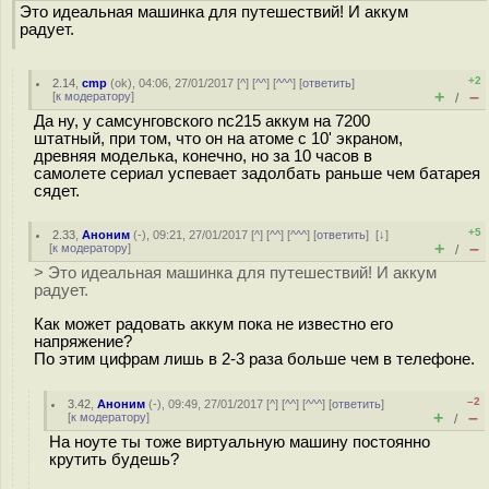
Это идеальная машинка для путешествий! И аккум
радует.
+2
2.14
,
cmp
(
ok
), 04:06, 27/01/2017 [
^
] [
^^
] [
^^^
] [
ответить
]
+
–
[
к модератору
]
/
Да ну, у самсунговского nc215 аккум на 7200
штатный, при том, что он на атоме с 10' экраном,
древняя моделька, конечно, но за 10 часов в
самолете сериал успевает задолбать раньше чем батарея
сядет.
+5
2.33
,
Аноним
(
-
), 09:21, 27/01/2017 [
^
] [
^^
] [
^^^
] [
ответить
]
[
↓
]
+
–
[
к модератору
]
/
> Это идеальная машинка для путешествий! И аккум
радует.
Как может радовать аккум пока не известно его
напряжение?
По этим цифрам лишь в 2-3 раза больше чем в телефоне.
–2
3.42
,
Аноним
(
-
), 09:49, 27/01/2017 [
^
] [
^^
] [
^^^
] [
ответить
]
+
–
[
к модератору
]
/
На ноуте ты тоже виртуальную машину постоянно
крутить будешь?