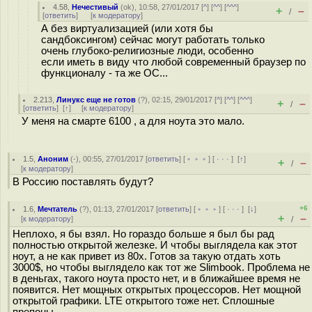
4.58
,
Нечестивый
(
ok
), 10:58, 27/01/2017 [
^
] [
^^
] [
^^^
]
+
–
/
[
ответить
]
[
к модератору
]
А без виртуализацией (или хотя бы
сандбоксингом) сейчас могут работать только
очень глубоко-религиозные люди, особенно
если иметь в виду что любой современный браузер по
функционалу - та же ОС...
2.213
,
Линукс еще не готов
(
?
), 02:15, 29/01/2017 [
^
] [
^^
] [
^^^
]
+
–
/
[
ответить
]
[
↑
] [
к модератору
]
У меня на смарте 6100 , а для ноута это мало.
1.5
,
Аноним
(
-
), 00:55, 27/01/2017 [
ответить
] [
﹢﹢﹢
] [
· · ·
]
[
↑
]
+
–
/
[
к модератору
]
В Россию поставлять будут?
+6
1.6
,
Мечтатель
(
?
), 01:13, 27/01/2017 [
ответить
] [
﹢﹢﹢
] [
· · ·
]
[
↓
]
+
–
[
к модератору
]
/
Неплохо, я бы взял. Но гораздо больше я был бы рад
полностью открытой железке. И чтобы выглядела как этот
ноут, а не как привет из 80х. Готов за такую отдать хоть
3000$, но чтобы выглядело как тот же Slimbook. Проблема не
в деньгах, такого ноута просто нет, и в ближайшее время не
появится. Нет мощных открытых процессоров. Нет мощной
открытой графики. LTE открытого тоже нет. Сплошные