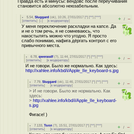
Правда есть и минусы: вендовс после переучивания
становится абсолютно неюзабельным.
5.54
,
Sluggard
(
ok
), 10:26, 27/01/2017 [
^
] [
^^
] [
^^^
]
+
–
/
[
ответить
]
[
↓
] [
к модератору
]
У меня переключение раскладки на капсе. Да
и не о том речь, я не сомневаюсь, что
накостылять можно что угодно. Я просто
слабо понимаю, нафига дёргать контрол с его
привычного места.
6.78
,
qwerasdf
(
?
), 11:44, 27/01/2017 [
^
] [
^^
] [
^^^
]
+
–
/
[
ответить
]
[
к модератору
]
И не говори. Было же нормально. Как здесь:
http://xahlee.info/kbd/i/Apple_IIe_keyboard-s.jpg
7.79
,
Sluggard
(
ok
), 11:46, 27/01/2017 [
^
] [
^^
] [
^^^
]
+
–
/
[
ответить
]
[
к модератору
]
> И не говори. Было же нормально. Как
здесь:
>
http://xahlee.info/kbd/i/Apple_IIe_keyboard-
s.jpg
Фигасе! )
7.133
,
Толл
(
?
), 15:51, 27/01/2017 [
^
] [
^^
] [
^^^
]
+
–
/
[
ответить
]
[
к модератору
]