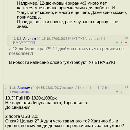
Например, 12-дюймовый экран 4:3 много лет
кажется мне вполне приемлемым для работы. И
"загуглить" можно, и много ещё чего. Даже кино можно,
понимаешь.
Правда, вот эти новые, растянутые в ширину -- не
знаю.
+2
2.116
,
Аноним
(
-
), 15:10, 27/01/2017 [
^
] [
^^
] [
^^^
] [
ответить
]
[
↑
]
+
–
[
к модератору
]
/
> 13 дюймов экран?!! 17 дюймов воткнуть что-религия не
позволяет?!
В новости написано слово "ультрабук". УЛЬТРАБУК!
+4
1.16
,
Аноним
(
-
), 04:35, 27/01/2017 [
ответить
] [
﹢﹢﹢
] [
· · ·
]
[
↓
] [
↑
]
+
–
[
к модератору
]
/
13.3" Full HD 1920x1080px
Не слушали Линуса нашего, Торвальдса.
До свидания.
2 порта USB 3.0;
О как? Целых 2? А для чего так много-то? Хватило бы и
одного, почему люди должны переплачивать за ненужное?