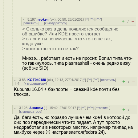
5.197
,
ryoken
(
ok
), 00:50, 28/01/2017 [
^
] [
^^
] [
^^^
]
+
–
/
[
ответить
]
[
к модератору
]
> Сколько раз в день появляется сообщение
об ошибке? Или KDE просто глотает
> в лог и ты понимаешь, что что-то не так,
когда уже
> конкретно что-то не так?
Мнэээ... работает и есть не просит. Вопил типа что-
то гавкнулось, типа plasmashell - очень редко вижу
(всё же SID).
3.86
,
KOT040188
(
ok
), 12:13, 27/01/2017 [
^
] [
^^
] [
^^^
] [
ответить
]
+
–
/
[
↑
] [
к модератору
]
Kubuntu 16.04 + бэкпорты = свежий kde почти без
глюков.
3.128
,
Аноним
(
-
), 15:42, 27/01/2017 [
^
] [
^^
] [
^^^
] [
ответить
]
+
–
/
[
к модератору
]
Да, баги есть, но гораздо лучше чем kde4 в которой до
сих пор переодически что-то падает. А тут просто
недоработали в некоторых местах, например тачпад на
макбуке через Ж настраивается(fedora 24).