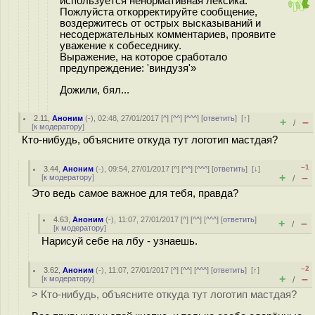
используется ненормативная лексика.
Пожлуйста откорректируйте сообщение,
воздержитесь от острых высказываний и
несодержательных комментариев, проявите
уважение к собеседнику.
Выражение, на которое сработало
предупреждение: 'виндyзя'»
Дожили, бял...
2.11
,
Аноним
(
-
), 02:48, 27/01/2017 [
^
] [
^^
] [
^^^
] [
ответить
]
[
↑
]
+
–
/
[
к модератору
]
Кто-нибудь, объясните откуда тут логотип мастдая?
–1
3.44
,
Аноним
(
-
), 09:54, 27/01/2017 [
^
] [
^^
] [
^^^
] [
ответить
]
[
↓
]
+
–
[
к модератору
]
/
Это ведь самое важное для тебя, правда?
4.63
,
Аноним
(
-
), 11:07, 27/01/2017 [
^
] [
^^
] [
^^^
] [
ответить
]
+
–
/
[
к модератору
]
Нарисуй себе на лбу - узнаешь.
–2
3.62
,
Аноним
(
-
), 11:07, 27/01/2017 [
^
] [
^^
] [
^^^
] [
ответить
]
[
↑
]
+
–
[
к модератору
]
/
> Кто-нибудь, объясните откуда тут логотип мастдая?