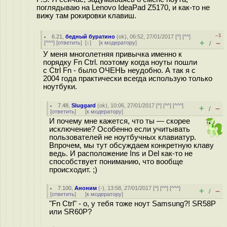
поглядываю на Lenovo IdeaPad Z5170, и как-то не
вижу там рокировки клавиш.
–1
6.21
,
бедный буратино
(
ok
), 06:52, 27/01/2017 [
^
] [
^^
]
+
–
[
^^^
] [
ответить
]
[
↓
] [
к модератору
]
/
У меня многолетняя привычка именно к
порядку Fn Ctrl. поэтому когда ноуты пошли
с Ctrl Fn - было ОЧЕНЬ неудобно. А так я с
2004 года практически всегда использую только
ноутбуки.
7.48
,
Sluggard
(
ok
), 10:06, 27/01/2017 [
^
] [
^^
] [
^^^
]
+
–
/
[
ответить
]
[
к модератору
]
И почему мне кажется, что ты — скорее
исключение? Особенно если учитывать
пользователей не ноутбучных клавиатур.
Впрочем, мы тут обсуждаем конкретную клаву
ведь. И расположение Ins и Del как-то не
способствует пониманию, что вообще
происходит. ;)
7.100
,
Аноним
(
-
), 13:58, 27/01/2017 [
^
] [
^^
] [
^^^
]
+
–
/
[
ответить
]
[
к модератору
]
"Fn Ctrl" - о, у тебя тоже ноут Samsung?! SR58P
или SR60P?