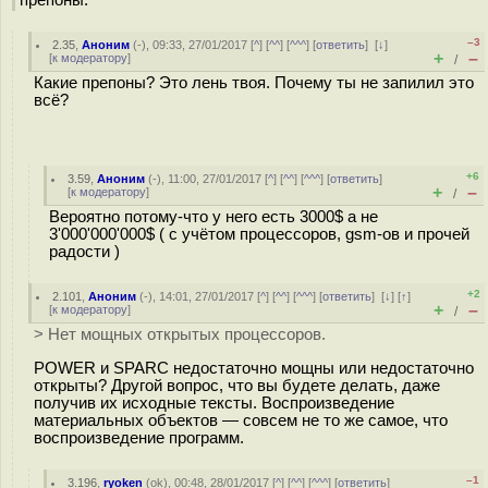
препоны.
–3
2.35
,
Аноним
(
-
), 09:33, 27/01/2017 [
^
] [
^^
] [
^^^
] [
ответить
]
[
↓
]
+
–
[
к модератору
]
/
Какие препоны? Это лень твоя. Почему ты не запилил это
всё?
+6
3.59
,
Аноним
(
-
), 11:00, 27/01/2017 [
^
] [
^^
] [
^^^
] [
ответить
]
+
–
[
к модератору
]
/
Вероятно потому-что у него есть 3000$ а не
3'000'000'000$ ( с учётом процессоров, gsm-ов и прочей
радости )
+2
2.101
,
Аноним
(
-
), 14:01, 27/01/2017 [
^
] [
^^
] [
^^^
] [
ответить
]
[
↓
] [
↑
]
+
–
[
к модератору
]
/
> Нет мощных открытых процессоров.
POWER и SPARC недостаточно мощны или недостаточно
открыты? Другой вопрос, что вы будете делать, даже
получив их исходные тексты. Воспроизведение
материальных объектов — совсем не то же самое, что
воспроизведение программ.
–1
3.196
,
ryoken
(
ok
), 00:48, 28/01/2017 [
^
] [
^^
] [
^^^
] [
ответить
]