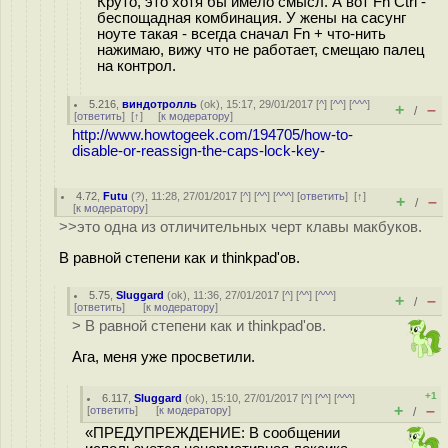
Круто, это хотя бы имело смысл. А вот Fn Ctrl -
беспощадная комбинация. У жены на сасунг
ноуте такая - всегда сначал Fn + что-нить
нажимаю, вижу что не работает, смещаю палец
на контрол.
5.216
,
виндотролль
(
ok
), 15:17, 29/01/2017 [
^
] [
^^
] [
^^^
]
+
–
/
[
ответить
]
[
↑
] [
к модератору
]
http://www.howtogeek.com/194705/how-to-
disable-or-reassign-the-caps-lock-key-
4.72
,
Futu
(
?
), 11:28, 27/01/2017 [
^
] [
^^
] [
^^^
] [
ответить
]
[
↑
]
+
–
/
[
к модератору
]
>>это одна из отличительных черт клавы макбуков.
В равной степени как и thinkpad'ов.
5.75
,
Sluggard
(
ok
), 11:36, 27/01/2017 [
^
] [
^^
] [
^^^
]
+
–
/
[
ответить
]
[
к модератору
]
> В равной степени как и thinkpad'ов.
Ага, меня уже просветили.
+1
6.117
,
Sluggard
(
ok
), 15:10, 27/01/2017 [
^
] [
^^
] [
^^^
]
+
–
[
ответить
]
[
к модератору
]
/
«ПРЕДУПРЕЖДЕНИЕ: В сообщении