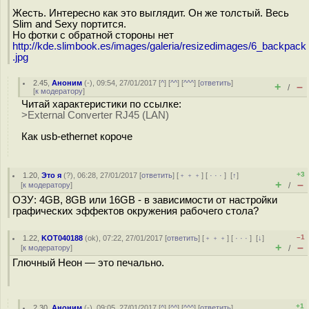
Жесть. Интересно как это выглядит. Он же толстый. Весь
Slim and Sexy портится.
Но фотки с обратной стороны нет
http://kde.slimbook.es/images/galeria/resizedimages/6_backpack
.jpg
2.45
,
Аноним
(
-
), 09:54, 27/01/2017 [
^
] [
^^
] [
^^^
] [
ответить
]
+
–
/
[
к модератору
]
Читай характеристики по ссылке:
>External Converter RJ45 (LAN)
Как usb-ethernet короче
+3
1.20
,
Это я
(
?
), 06:28, 27/01/2017 [
ответить
] [
﹢﹢﹢
] [
· · ·
]
[
↑
]
+
–
[
к модератору
]
/
ОЗУ: 4GB, 8GB или 16GB - в зависимости от настройки
графических эффектов окружения рабочего стола?
–1
1.22
,
KOT040188
(
ok
), 07:22, 27/01/2017 [
ответить
] [
﹢﹢﹢
] [
· · ·
]
[
↓
]
+
–
[
к модератору
]
/
Глючный Неон — это печально.
+1
2.30
,
Аноним
(
-
), 09:05, 27/01/2017 [
^
] [
^^
] [
^^^
] [
ответить
]