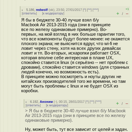
+1
5.186
,
redwolf
(
ok
), 23:50, 27/01/2017 [
^
] [
^^
] [
^^^
]
+
–
[
ответить
]
[
к модератору
]
/
Я бы в бюджете 30-40 лучше взял б/у
Macbook Air 2013-2015 года (они в принципе
все по железу одинаковые примерно). Во-
первых, на мой взгляд в них больше гарантии того,
что все компоненты будут более-менее: не окажется
плохого экрана; не выяснится вдруг, что wi-fi не
ловит через стену, хотя на всех других девайсах
ловит и тп. Во-вторых, искаропки работает OSX,
которая вполне себе интересная в плане UX,
спокойно ставится linux (я серьёзно -- нет проблем с
дровами), спокойно ставится windows (для странных
людей конечно, но возможность есть).
В принципе можно посмотреть и ноуты других не
китайских производителей того же времени, но там
могут быть проблемы с linux и не будет OSX из
коробки.
6.192
,
Аноним
(
-
), 00:15, 28/01/2017 [
^
] [
^^
] [
^^^
]
+
–
/
[
ответить
]
[
к модератору
]
> Я бы в бюджете 30-40 лучше взял б/у Macbook
Air 2013-2015 года (они в принципе все по железу
одинаковые примерно).
Ну, может быть, тут все зависит от целей и задач.