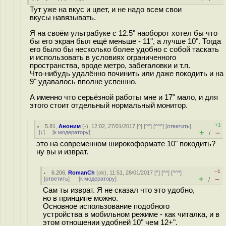
Тут уже на вкус и цвет, и не надо всем свои
вкусы навязывать.
Я на своём ультрабуке с 12.5" наоборот хотел бы что
бы его экран был ещё меньше - 11", а лучше 10". Тогда
его было бы несколько более удобно с собой таскать
и использовать в условиях ограниченного
пространства, вроде метро, забегаловки и т.п.
Что-нибудь удалённо починить или даже покодить и на
9" удавалось вполне успешно.
А именно что серьёзной работы мне и 17" мало, и для
этого стоит отдельный нормальный монитор.
+1
5.81
,
Аноним
(
-
), 12:02, 27/01/2017 [
^
] [
^^
] [
^^^
] [
ответить
]
+
–
[
↓
] [
к модератору
]
/
это на современном широкоформате 10" покодить?
ну вы и изврат.
–1
6.206
,
RomanCh
(
ok
), 11:51, 28/01/2017 [
^
] [
^^
] [
^^^
]
+
–
[
ответить
]
[
к модератору
]
/
Сам ты изврат. Я не сказал что это удобно,
но в принципе можно.
Основное использование подобного
устройства в мобильном режиме - как читалка, и в
этом отношении удобней 10" чем 12+".