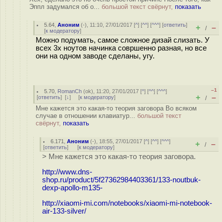
Эппл задумался об о...
большой текст свёрнут,
показать
5.64
,
Аноним
(
-
), 11:10, 27/01/2017 [
^
] [
^^
] [
^^^
] [
ответить
]
+
–
/
[
к модератору
]
Можно подумать, самое сложное дизай слизать. У
всех 3х ноутов начинка совршенно разная, но все
они на одном заводе сделаны, угу.
–1
5.70
,
RomanCh
(
ok
), 11:20, 27/01/2017 [
^
] [
^^
] [
^^^
]
+
–
[
ответить
]
[
↓
] [
к модератору
]
/
Мне кажется это какая-то теория заговора Во всяком
случае в отношении клавиатур...
большой текст
свёрнут,
показать
6.171
,
Аноним
(
-
), 18:55, 27/01/2017 [
^
] [
^^
] [
^^^
]
+
–
/
[
ответить
]
[
к модератору
]
> Мне кажется это какая-то теория заговора.
http://www.dns-
shop.ru/product/5f27362984403361/133-noutbuk-
dexp-apollo-m135-
http://xiaomi-mi.com/notebooks/xiaomi-mi-notebook-
air-133-silver/