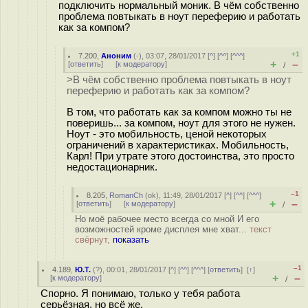
подключить нормальный моник. В чём собственно
проблема повтыкать в ноут переферию и работать
как за компом?
+1
7.200
,
Аноним
(
-
), 03:07, 28/01/2017 [
^
] [
^^
] [
^^^
]
+
–
[
ответить
]
[
к модератору
]
/
>В чём собственно проблема повтыкать в ноут
переферию и работать как за компом?
В том, что работать как за компом можно ты не
поверишь... за компом, ноут для этого не нyжeн.
Ноут - это мобильность, ценой некоторых
ограничений в характеристиках. Мобильность,
Карл! При утрате этого достоинства, это просто
недостационарник.
–1
8.205
,
RomanCh
(
ok
), 11:49, 28/01/2017 [
^
] [
^^
] [
^^^
]
+
–
[
ответить
]
[
к модератору
]
/
Но моё рабочее место всегда со мной И его
возможностей кроме дисплея мне хват...
текст
свёрнут,
показать
–1
4.189
,
Ю.Т.
(
?
), 00:01, 28/01/2017 [
^
] [
^^
] [
^^^
] [
ответить
]
[
↑
]
+
–
[
к модератору
]
/
Спорно. Я понимаю, только у тебя работа
серьёзная, но всё же.