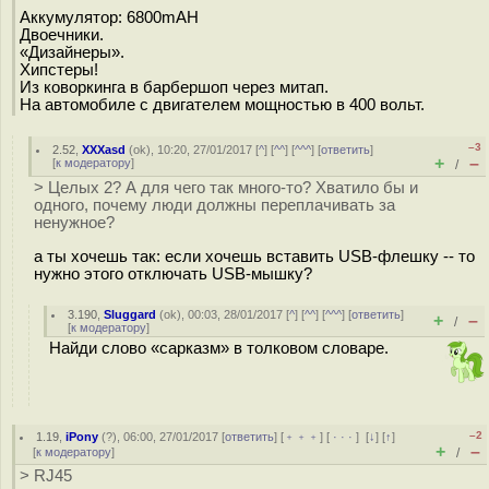
Аккумулятор: 6800mAH
Двоечники.
«Дизайнеры».
Хипстеры!
Из коворкинга в барбершоп через митап.
На автомобиле с двигателем мощностью в 400 вольт.
–3
2.52
,
XXXasd
(
ok
), 10:20, 27/01/2017 [
^
] [
^^
] [
^^^
] [
ответить
]
+
–
[
к модератору
]
/
> Целых 2? А для чего так много-то? Хватило бы и
одного, почему люди должны переплачивать за
ненужное?
а ты хочешь так: если хочешь вставить USB-флешку -- то
нужно этого отключать USB-мышку?
3.190
,
Sluggard
(
ok
), 00:03, 28/01/2017 [
^
] [
^^
] [
^^^
] [
ответить
]
+
–
/
[
к модератору
]
Найди слово «сарказм» в толковом словаре.
–2
1.19
,
iPony
(
?
), 06:00, 27/01/2017 [
ответить
] [
﹢﹢﹢
] [
· · ·
]
[
↓
] [
↑
]
+
–
[
к модератору
]
/
> RJ45