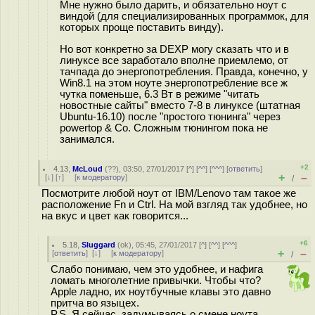
Мне нужно было дарить, и обязательно ноут с
виндой (для специализированных программок, для
которых проще поставить винду).
Но вот конкретно за DEXP могу сказать что и в
линуксе все заработало вполне приемлемо, от
тачпада до энергопотребления. Правда, конечно, у
Win8.1 на этом ноуте энергопотребление все ж
чутка поменьше, 6.3 Вт в режиме "читать
новостные сайты" вместо 7-8 в линуксе (штатная
Ubuntu-16.10) после "простого тюнинга" через
powertop & Co. Сложным тюнингом пока не
занимался.
+2
4.13
,
McLoud
(
??
), 03:50, 27/01/2017 [
^
] [
^^
] [
^^^
] [
ответить
]
+
–
[
↓
] [
↑
] [
к модератору
]
/
Посмотрите любой ноут от IBM/Lenovo там такое же
расположение Fn и Ctrl. На мой взгляд так удобнее, но
на вкус и цвет как говорится...
+6
5.18
,
Sluggard
(
ok
), 05:45, 27/01/2017 [
^
] [
^^
] [
^^^
]
+
–
[
ответить
]
[
↓
] [
к модератору
]
/
Слабо понимаю, чем это удобнее, и нафига
ломать многолетние привычки. Чтобы что?
Apple ладно, их ноутбучные клавы это давно
притча во языцех.
P.S. Я сейчас, задумываясь о смене ноута,