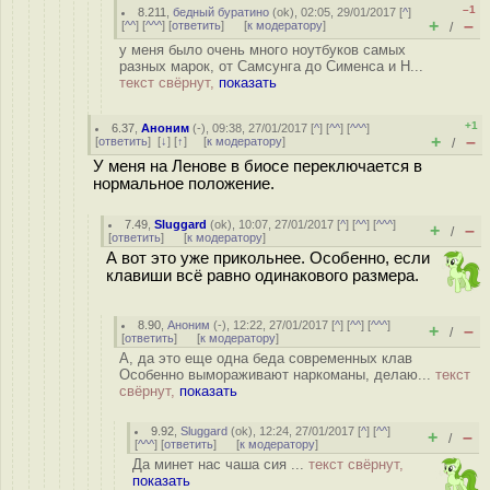
–1
8.211
,
бедный буратино
(
ok
), 02:05, 29/01/2017 [
^
]
+
–
[
^^
] [
^^^
] [
ответить
]
[
к модератору
]
/
у меня было очень много ноутбуков самых
разных марок, от Самсунга до Сименса и Н...
текст свёрнут,
показать
+1
6.37
,
Аноним
(
-
), 09:38, 27/01/2017 [
^
] [
^^
] [
^^^
]
+
–
[
ответить
]
[
↓
] [
↑
] [
к модератору
]
/
У меня на Ленове в биосе переключается в
нормальное положение.
7.49
,
Sluggard
(
ok
), 10:07, 27/01/2017 [
^
] [
^^
] [
^^^
]
+
–
/
[
ответить
]
[
к модератору
]
А вот это уже прикольнее. Особенно, если
клавиши всё равно одинакового размера.
8.90
,
Аноним
(
-
), 12:22, 27/01/2017 [
^
] [
^^
] [
^^^
]
+
–
/
[
ответить
]
[
к модератору
]
А, да это еще одна беда современных клав
Особенно вымораживают наркоманы, делаю...
текст
свёрнут,
показать
9.92
,
Sluggard
(
ok
), 12:24, 27/01/2017 [
^
] [
^^
]
+
–
/
[
^^^
] [
ответить
]
[
к модератору
]
Да минет нас чаша сия ...
текст свёрнут,
показать