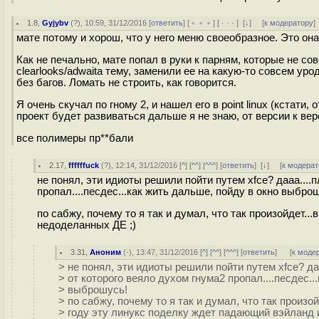
1.8
,
Gyjybv
(
?
), 10:59, 31/12/2016 [
ответить
] [
﹢﹢﹢
] [
· · ·
]
[
↓
] [
к модератору
]
мате потому и хорош, что у него меню своеобразное. Это она 
Как не печально, мате попал в руки к парням, которые не с
clearlooks/adwaita тему, заменили ее на какую-то совсем уро
без багов. Ломать не строить, как говорится.
Я очень скучал по гному 2, и нашел его в point linux (кстати,
проект будет развиваться дальше я не знаю, от версии к вер
все полимеры пр**бали
2.17
,
ffffffuck
(
?
), 12:14, 31/12/2016 [
^
] [
^^
] [
^^^
] [
ответить
]
[
↓
] [
к модерат
не понял, эти идиоты решили пойти путем xfce? дааа...
пропал....песдес...как жить дальше, пойду в окно выбро
по сабжу, почему то я так и думал, что так произойдет.
недоделанных ДЕ ;)
3.31
,
Аноним
(
-
), 13:47, 31/12/2016 [
^
] [
^^
] [
^^^
] [
ответить
]
[
к моде
> не понял, эти идиоты решили пойти путем xfce? д
> от которого веяло духом гнума2 пропал....песдес..
> выброшусь!
> по сабжу, почему то я так и думал, что так произой
> году эту линукс поделку ждет падающий вэйланд