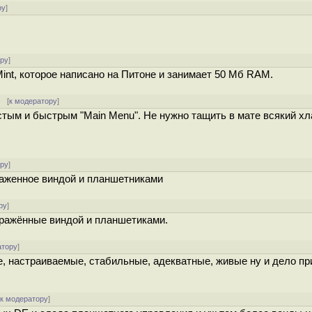
ру
]
ору
]
int, которое написано на Питоне и занимает 50 Мб RAM.
[
к модератору
]
стым и быстрым "Main Menu". Не нужно тащить в мате всякий хл
ору
]
ораженное виндой и планшетниками
ру
]
оражённые виндой и планшетиками.
атору
]
е, настраиваемые, стабильные, адекватные, живые ну и дело пр
[
к модератору
]