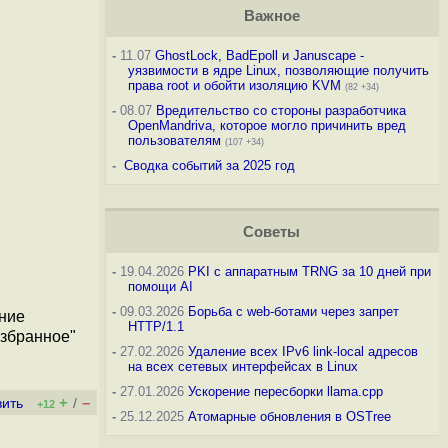
Важное
-
11.07
GhostLock, BadEpoll и Januscape -
уязвимости в ядре Linux, позволяющие получить
права root и обойти изоляцию KVM
(82 +34)
-
08.07
Вредительство со стороны разработчика
OpenMandriva, которое могло причинить вред
пользователям
(107 +34)
-
Сводка событий за 2025 год
Советы
-
19.04.2026
PKI с аппаратным TRNG за 10 дней при
помощи AI
-
09.03.2026
Борьба с web-ботами через запрет
ение
HTTP/1.1
Избранное"
-
27.02.2026
Удаление всех IPv6 link-local адресов
на всех сетевых интерфейсах в Linux
-
27.01.2026
Ускорение пересборки llama.cpp
+
–
вить
/
+12
-
25.12.2025
Атомарные обновления в OSTree