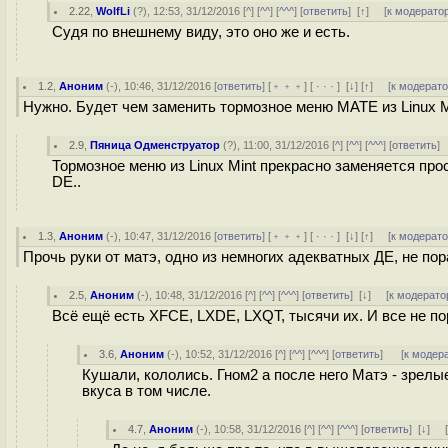
2.22
,
WolfLi
(
?
), 12:53, 31/12/2016 [
^
] [
^^
] [
^^^
] [
ответить
]
[
↑
] [
к модерато
Судя по внешнему виду, это оно же и есть.
1.2
,
Аноним
(
-
), 10:46, 31/12/2016 [
ответить
] [
﹢﹢﹢
] [
· · ·
]
[
↓
] [
↑
] [
к модерат
Нужно. Будет чем заменить тормозное меню MATE из Linux M
2.9
,
Пяница Одменструатор
(
?
), 11:00, 31/12/2016 [
^
] [
^^
] [
^^^
] [
ответить
]
Тормозное меню из Linux Mint прекрасно заменяется про
DE..
1.3
,
Аноним
(
-
), 10:47, 31/12/2016 [
ответить
] [
﹢﹢﹢
] [
· · ·
]
[
↓
] [
↑
] [
к модерат
Прочь руки от матэ, одно из немногих адекватных ДЕ, не п
2.5
,
Аноним
(
-
), 10:48, 31/12/2016 [
^
] [
^^
] [
^^^
] [
ответить
]
[
↓
] [
к модерато
Всё ещё есть XFCE, LXDE, LXQT, тысячи их. И все не п
3.6
,
Аноним
(
-
), 10:52, 31/12/2016 [
^
] [
^^
] [
^^^
] [
ответить
]
[
к модер
Кушали, кололись. Гном2 а после него Матэ - зрелы
вкуса в том числе.
4.7
,
Аноним
(
-
), 10:58, 31/12/2016 [
^
] [
^^
] [
^^^
] [
ответить
]
[
↓
] 