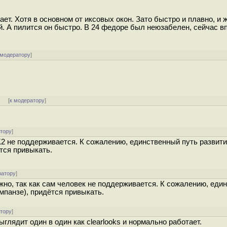
т. Хотя в основном от иксовых окон. Зато быстро и плавно, и 
й. А пилится он быстро. В 24 федоре был неюзабелен, сейчас в
 модератору
]
]
[
к модератору
]
атору
]
 не поддерживается. К сожалению, единственный путь развития
ётся привыкать.
ратору
]
о, так как сам человек не поддерживается. К сожалению, еди
импанзе), придётся привыкать.
атору
]
Выглядит один в один как clearlooks и нормально работает.