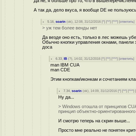
Да не, я больше про то, что в вышеперечисленн
А так да, дело вкуса, я вообще DE не пользуюсь
5.16
,
soarin
(
ok
), 12:08, 31/12/2016 [
^
] [
^^
] [
^^^
] [
ответить
> уж тем более венды нет
Да везде оно есть, только в лес можешь убе
Обычно кнопки управления окнами, панели з
доса
6.33
,
IB
(
?
), 14:02, 31/12/2016 [
^
] [
^^
] [
^^^
] [
ответить
man IBM CUA
man CDE
Этим кнопкам/иконкам и сочетаниям кла
7.34
,
soarin
(
ok
), 14:09, 31/12/2016 [
^
] [
^^
] [
^^^
] 
Ну да...
> Windows отошла от принципов CU
принцип объектно-ориентированного 
И смотрю теперь на скрин выше...
Просто мне реально не понятен кри