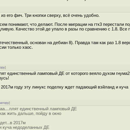
из его фич. Три кнопки сверху, всё очень удобно.
овсем понимают, что делают. После миграции на гтк3 перестали 
дливую. Качество этой де упало в разы по сравнению с 1.8. Все 
 отечественный, основан на дебиан 8). Правда там как раз 1.8 верс
сии только хаос.
ору
]
.плят единственный ламповый ДЕ от которого веяло духом гнума2
шусь!
..в 2017м году эту линукс поделку ждет падающий вэйланд и куча
ратору
]
ааа....плят единственный ламповый ДЕ
.как жить дальше, пойду в окно
дет...в 2017м
 и куча недоделанных ДЕ