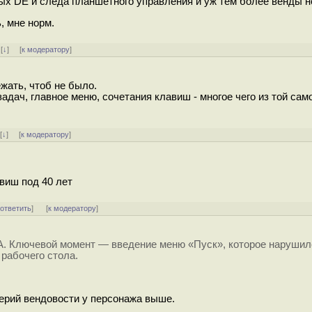
ых DE и следа планшетного управления и уж тем более венды н
, мне норм.
]
[
↓
] [
к модератору
]
жать, чтоб не было.
адач, главное меню, сочетания клавиш - многое чего из той сам
]
[
↓
] [
к модератору
]
виш под 40 лет
[
ответить
]
[
к модератору
]
A. Ключевой момент — введение меню «Пуск», которое нарушил
рабочего стола.
терий вендовости у персонажа выше.