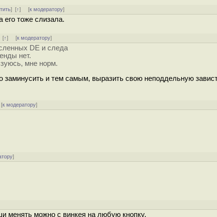
тить
]
[
↑
] [
к модератору
]
 его тоже слизала.
]
[
↑
] [
к модератору
]
исленных DE и следа
енды нет.
ьзуюсь, мне норм.
о заминусить и тем самым, выразить свою неподдельную завис
[
к модератору
]
атору
]
]
иши менять можно с винкея на любую кнопку.