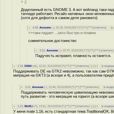
> ;)
Доделанный есть GNOME 3. А вот вейланд таки падае
тачпаде работают. Ресайз нативных окон мгновенны
(хотя для дефолта в самом деле рановато)
4.49
,
Аноним
(
-
), 01:35, 01/01/2017 [
^
] [
^^
] [
^^^
] [
ответить
]
[
к
>>таки падает ...зато быстро и плавно
сомнительное достоинство
5.51
,
Аноним
(
-
), 07:47, 01/01/2017 [
^
] [
^^
] [
^^^
] [
ответить
Падучесть исправят, плавность останется.
2.19
,
f2404
(
ok
), 12:22, 31/12/2016 [
^
] [
^^
] [
^^^
] [
ответить
]
[
↓
] [
↑
] [
к модер
Поддерживать DE на GTK2 невозможно, так как сам GTK2
миграция на GKT3 (а вскоре и 4), а пользователям прид
3.21
,
Аноним
(
-
), 12:40, 31/12/2016 [
^
] [
^^
] [
^^^
] [
ответить
]
[
к моде
Поддерживать человеческую цивилизацию невозможн
путь развития - это миграция на горилл (а вскоре ш
2.23
,
WolfLi
(
?
), 13:01, 31/12/2016 [
^
] [
^^
] [
^^^
] [
ответить
]
[
↓
] [
↑
] [
к модер
У меня mate 1.16, есть стандартная тема TraditionalOK. 