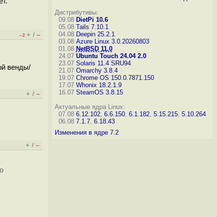
ет.
Дистрибутивы:
09.08
DietPi 10.6
05.08
Tails 7.10.1
04.08
Deepin 25.2.1
+
–
/
–2
03.08
Azure Linux 3.0.20260803
01.08
NetBSD 11.0
24.07
Ubuntu Touch 24.04 2.0
23.07
Solaris 11.4 SRU94
ой венды/
21.07
Omarchy 3.8.4
19.07
Chrome OS 150.0.7871.150
17.07
Whonix 18.2.1.9
16.07
SteamOS 3.8.15
+
–
/
Актуальные ядра Linux:
07.08
6.12.102
,
6.6.150
,
6.1.182
,
5.15.215
,
5.10.264
06.08
7.1.7
,
6.18.43
Изменения в ядре 7.2
+
–
/
о