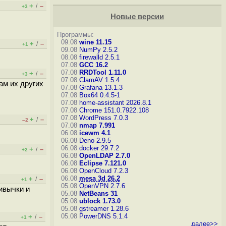
+
–
/
+3
Новые версии
Программы:
09.08
wine 11.15
+
–
/
+1
09.08
NumPy 2.5.2
08.08
firewalld 2.5.1
07.08
GCC 16.2
07.08
RRDTool 1.11.0
+
–
/
+3
07.08
ClamAV 1.5.4
ам их других
07.08
Grafana 13.1.3
07.08
Box64 0.4.5-1
07.08
home-assistant 2026.8.1
07.08
Chrome 151.0.7922.108
07.08
WordPress 7.0.3
+
–
/
–2
07.08
nmap 7.991
06.08
icewm 4.1
06.08
Deno 2.9.5
06.08
docker 29.7.2
+
–
/
+2
06.08
OpenLDAP 2.7.0
06.08
Eclipse 7.121.0
06.08
OpenCloud 7.2.3
06.08
mesa 3d 26.2
+
–
/
+1
05.08
OpenVPN 2.7.6
ивычки и
05.08
NetBeans 31
05.08
ublock 1.73.0
05.08
gstreamer 1.28.6
05.08
PowerDNS 5.1.4
+
–
/
+1
далее>>