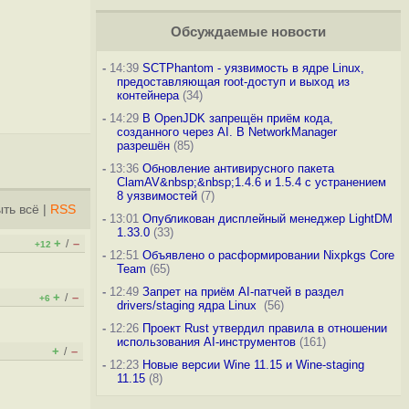
Обсуждаемые новости
-
14:39
SCTPhantom - уязвимость в ядре Linux,
предоставляющая root-доступ и выход из
контейнера
(34)
-
14:29
В OpenJDK запрещён приём кода,
созданного через AI. В NetworkManager
разрешён
(85)
-
13:36
Обновление антивирусного пакета
ClamAV&nbsp;&nbsp;1.4.6 и 1.5.4 с устранением
8 уязвимостей
(7)
ть всё
|
RSS
-
13:01
Опубликован дисплейный менеджер LightDM
1.33.0
(33)
+
–
/
+12
-
12:51
Объявлено о расформировании Nixpkgs Core
Team
(65)
-
12:49
Запрет на приём AI-патчей в раздел
+
–
/
+6
drivers/staging ядра Linux
(56)
-
12:26
Проект Rust утвердил правила в отношении
использования AI-инструментов
(161)
+
–
/
-
12:23
Новые версии Wine 11.15 и Wine-staging
11.15
(8)