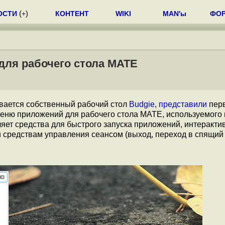
ОСТИ
(
+
)
КОНТЕНТ
WIKI
MAN'ы
ФО
 для рабочего стола MATE
ивается собственный рабочий стол
Budgie
,
представили
пер
меню приложений для рабочего стола MATE, используемого 
ляет средства для быстрого запуска приложений, интеракти
и средствам управления сеансом (выход, переход в спящий