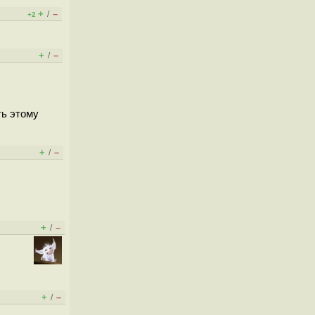
+
–
/
+2
+
–
/
ть этому
+
–
/
+
–
/
+
–
/