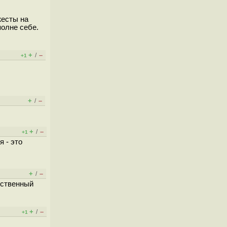
жесты на
полне себе.
+
–
/
+1
+
–
/
+
–
/
+1
 - это
+
–
/
нственный
+
–
/
+1