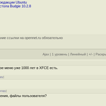
редакции Ubuntu
тола Budgie 10.2.8
ние ссылки на opennet.ru обязательно
Ajax
|
1 уровень
|
Линейный
|
+/-
|
Раскры
]
кое меню уже 1000 лет в XFCE есть.
ору
]
атору
]
жения, файлы пользователя?