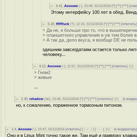
6.41
,
Аноним
(
-
), 15:49, 31/12/2016 [
^
] [
^^
] [
^^^
] [
отве
Этому интерфейсу 100 лет в обед. Венда
5.18
,
ffffffuck
(
?
), 12:16, 31/12/2016 [
^
] [
^^
] [
^^^
] [
ответить
> Да не, я больше про то, что в вышепереч
> планшетного управления и уж тем более в
> А так да, дело вкуса, я вообще DE не пол
здешним завсегдатаям остается только лют
человеку...
4.12
,
Аноним
(
-
), 11:57, 31/12/2016 [
^
] [
^^
] [
^^^
] [
ответить
]
[
↑
] 
> Гном2
> живые
...
2.30
,
rshadow
(
ok
), 13:46, 31/12/2016 [
^
] [
^^
] [
^^^
] [
ответить
]
[
↑
] [
к модер
но, к сожалению, пораженное тормозным питоном.
1.4
,
Аноним
(
-
), 10:47, 31/12/2016 [
ответить
] [
﹢﹢﹢
] [
· · ·
]
[
↑
] [
к модератору
Оно и в Linux Mint точно такое же. Там ещё и привязку клав