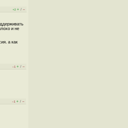
+
–
/
+2
поддерживать
плохо и не
ия. а как
+
–
/
–1
+
–
/
–1