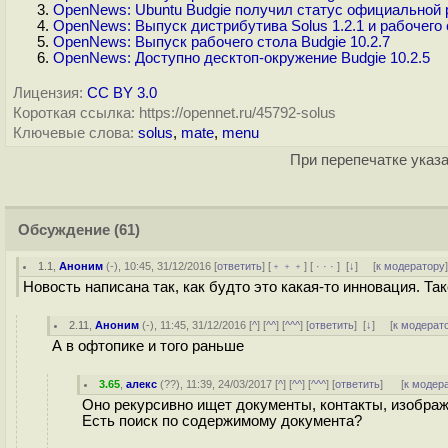
OpenNews: Ubuntu Budgie получил статус официальной 
OpenNews: Выпуск дистрибутива Solus 1.2.1 и рабочего с
OpenNews: Выпуск рабочего стола Budgie 10.2.7
OpenNews: Доступно десктоп-окружение Budgie 10.2.5
Лицензия:
CC BY 3.0
Короткая ссылка: https://opennet.ru/45792-solus
Ключевые слова:
solus
,
mate
,
menu
При перепечатке указа
Обсуждение
(61)
1.1
,
Аноним
(
-
), 10:45, 31/12/2016 [
ответить
] [
﹢﹢﹢
] [
· · ·
]
[
↓
] [
к модератору
Новость написана так, как будто это какая-то инновация. Та
2.11
,
Аноним
(
-
), 11:45, 31/12/2016 [
^
] [
^^
] [
^^^
] [
ответить
]
[
↓
] [
к модерат
А в офтопике и того раньше
3.65
,
алекс
(
??
), 11:39, 24/03/2017 [
^
] [
^^
] [
^^^
] [
ответить
]
[
к модер
Оно рекурсивно ищет документы, контакты, изобра
Есть поиск по содержимому документа?