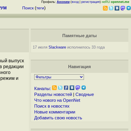
Профиль:
Аноним
(
вход
|
регистрация
)
неRU
opennet.me
РУМ
Поиск
(
теги
)
Памятные даты
17 июля
Slackware
исполнилось 33 года
вый выпуск
в редакции
Навигация
вного
 режим и
Каналы:
Разделы новостей
|
Сводные
Что нового на OpenNet
Поиск в новостях
Новые комментарии
Добавить свою новость