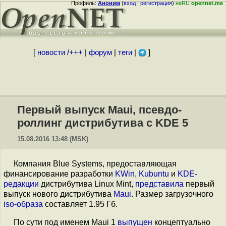
Профиль:
Аноним
(
вход
|
регистрация
)
неRU
opennet.me
[
новости
/
+++
|
форум
|
теги
|
]
Первый выпуск Maui, псевдо-
роллинг дистрибутива с KDE 5
15.08.2016 13:48 (MSK)
Компания Blue Systems, предоставляющая
финансирование разработки
KWin
,
Kubuntu
и
KDE-
редакции
дистрибутива Linux Mint,
представила
первый
выпуск нового дистрибутива
Maui
. Размер загрузочного
iso-образа
составляет 1.95 Гб.
По сути под именем Maui 1
выпущен
концептуально