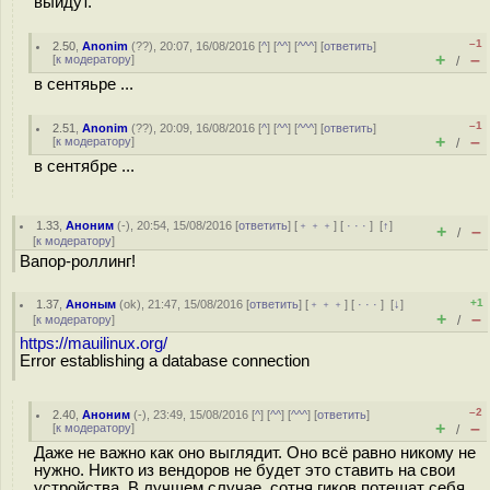
выйдут.
–1
2.50
,
Anonim
(
??
), 20:07, 16/08/2016 [
^
] [
^^
] [
^^^
] [
ответить
]
+
–
[
к модератору
]
/
в сентяьре ...
–1
2.51
,
Anonim
(
??
), 20:09, 16/08/2016 [
^
] [
^^
] [
^^^
] [
ответить
]
+
–
[
к модератору
]
/
в сентябре ...
1.33
,
Аноним
(
-
), 20:54, 15/08/2016 [
ответить
] [
﹢﹢﹢
] [
· · ·
]
[
↑
]
+
–
/
[
к модератору
]
Вапор-роллинг!
+1
1.37
,
Аноным
(
ok
), 21:47, 15/08/2016 [
ответить
] [
﹢﹢﹢
] [
· · ·
]
[
↓
]
+
–
[
к модератору
]
/
https://mauilinux.org/
Error establishing a database connection
–2
2.40
,
Аноним
(
-
), 23:49, 15/08/2016 [
^
] [
^^
] [
^^^
] [
ответить
]
+
–
[
к модератору
]
/
Даже не важно как оно выглядит. Оно всё равно никому не
нужно. Никто из вендоров не будет это ставить на свои
устройства. В лучшем случае, сотня гиков потешат себя.