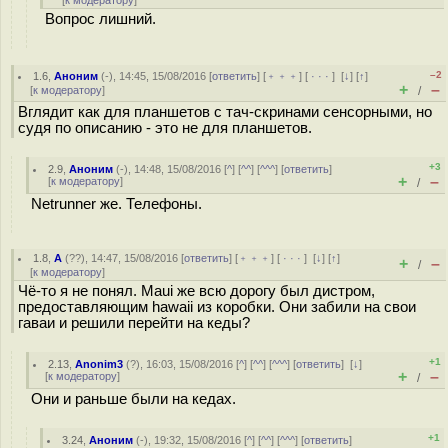
[
к модератору
]
Вопрос лишний.
–2
1.6
,
Аноним
(
-
), 14:45, 15/08/2016 [
ответить
] [
﹢﹢﹢
] [
· · ·
]
[
↓
] [
↑
]
+
–
[
к модератору
]
/
Вглядит как для планшетов с тач-скринами сенсорными, но
судя по описанию - это не для планшетов.
+3
2.9
,
Аноним
(
-
), 14:48, 15/08/2016 [
^
] [
^^
] [
^^^
] [
ответить
]
+
–
[
к модератору
]
/
Netrunner же. Телефоны.
1.8
,
А
(
??
), 14:47, 15/08/2016 [
ответить
] [
﹢﹢﹢
] [
· · ·
]
[
↓
] [
↑
]
+
–
/
[
к модератору
]
Чё-то я не понял. Maui же всю дорогу был дистром,
предоставляющим hawaii из коробки. Они забили на свои
гаваи и решили перейти на кеды?
+1
2.13
,
Anonim3
(
?
), 16:03, 15/08/2016 [
^
] [
^^
] [
^^^
] [
ответить
]
[
↓
]
+
–
[
к модератору
]
/
Они и раньше были на кедах.
+1
3.24
,
Аноним
(
-
), 19:32, 15/08/2016 [
^
] [
^^
] [
^^^
] [
ответить
]