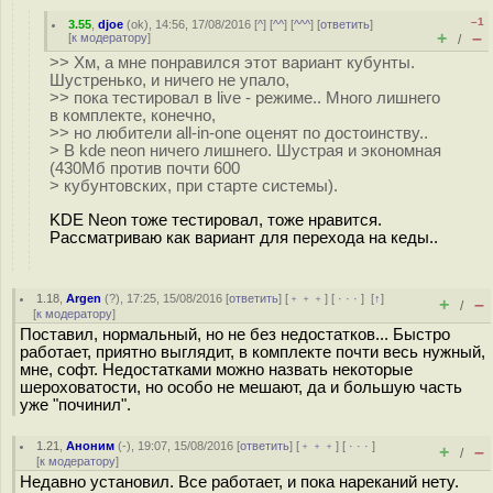
–1
3.55
,
djoe
(
ok
), 14:56, 17/08/2016 [
^
] [
^^
] [
^^^
] [
ответить
]
+
–
[
к модератору
]
/
>> Хм, а мне понравился этот вариант кубунты.
Шустренько, и ничего не упало,
>> пока тестировал в live - режиме.. Много лишнего
в комплекте, конечно,
>> но любители all-in-one оценят по достоинству..
> В kde neon ничего лишнего. Шустрая и экономная
(430Мб против почти 600
> кубунтовских, при старте системы).
KDE Neon тоже тестировал, тоже нравится.
Рассматриваю как вариант для перехода на кеды..
1.18
,
Argen
(
?
), 17:25, 15/08/2016 [
ответить
] [
﹢﹢﹢
] [
· · ·
]
[
↑
]
+
–
/
[
к модератору
]
Поставил, нормальный, но не без недостатков... Быстро
работает, приятно выглядит, в комплекте почти весь нужный,
мне, софт. Недостатками можно назвать некоторые
шероховатости, но особо не мешают, да и большую часть
уже "починил".
1.21
,
Аноним
(
-
), 19:07, 15/08/2016 [
ответить
] [
﹢﹢﹢
] [
· · ·
]
+
–
/
[
к модератору
]
Недавно установил. Все работает, и пока нареканий нету.