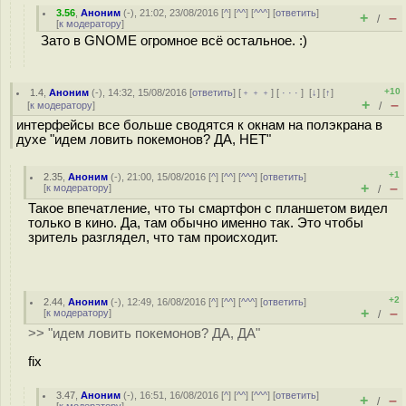
3.56
,
Аноним
(
-
), 21:02, 23/08/2016 [
^
] [
^^
] [
^^^
] [
ответить
]
+
–
/
[
к модератору
]
Зато в GNOME огромное всё остальное. :)
+10
1.4
,
Аноним
(
-
), 14:32, 15/08/2016 [
ответить
] [
﹢﹢﹢
] [
· · ·
]
[
↓
] [
↑
]
+
–
[
к модератору
]
/
интерфейсы все больше сводятся к окнам на полэкрана в
духе "идем ловить покемонов? ДА, НЕТ"
+1
2.35
,
Аноним
(
-
), 21:00, 15/08/2016 [
^
] [
^^
] [
^^^
] [
ответить
]
+
–
[
к модератору
]
/
Такое впечатление, что ты смартфон с планшетом видел
только в кино. Да, там обычно именно так. Это чтобы
зритель разглядел, что там происходит.
+2
2.44
,
Аноним
(
-
), 12:49, 16/08/2016 [
^
] [
^^
] [
^^^
] [
ответить
]
+
–
[
к модератору
]
/
>> "идем ловить покемонов? ДА, ДА"
fix
3.47
,
Аноним
(
-
), 16:51, 16/08/2016 [
^
] [
^^
] [
^^^
] [
ответить
]
+
–
/