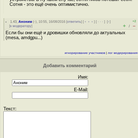
Сотня - это ещё очень оптимистично.
+2
1.43
,
Аноним
(
-
), 10:55, 16/08/2016 [
ответить
] [
﹢﹢﹢
] [
· · ·
]
[
↑
]
+
–
[
к модератору
]
/
Если бы они ещё и дровишки обновляли до актуальных
(mesa, amdgpu...)
игнорирование участников
|
лог модерирования
Добавить комментарий
Имя:
E-Mail:
Текст: