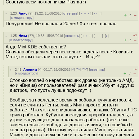
Советую всем поклонникам Plasma :)
1.23
,
Анис
(
?
), 19:22, 15/08/2016 [
ответить
] [
﹢﹢﹢
] [
· · ·
]
+
–
/
[
к модератору
]
Полуроллин! Не прошло и 20 лет! Хотя нет, прошло.
–1
1.25
,
Ника
(
??
), 19:38, 15/08/2016 [
ответить
] [
﹢﹢﹢
] [
· · ·
]
[
↓
]
+
–
[
к модератору
]
/
А где Mint KDE собственно?
Сначала обещали через несколько недель после Корицы с
Мате, потом сказали, что в августе... И где?
–1
2.41
,
Аноним
(
-
), 00:17, 16/08/2016 [
^
] [
^^
] [
^^^
] [
ответить
]
+
–
[
к модератору
]
/
Столько воплей о неработающих дровах (не только АМД,
но и нВидиа) от пользователей различных Убунт и других
дистров, что пусть лучше подождут :)
Вообще, за последнее время опробовал кучу дистров, и,
если не считать Генты, лишь Минт просто встал и
работает. Что уж там они допиливают, но даже Убунту ЛТС
криво работала. Кубунту последняя проработала день, а
утром следующего дня отказалась работать (всё те же
замечательные свободные дрова заявили, что ошибка 0
кольца радеона). Поэтому пусть пилят Минт, пусть пилят.
Может, и дрова свеженькие и отлаженные к тому времени