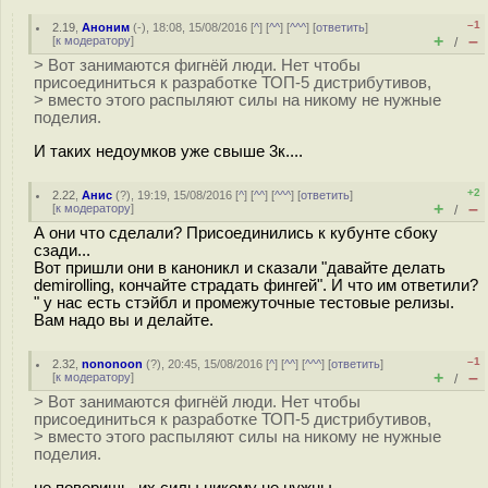
–1
2.19
,
Аноним
(
-
), 18:08, 15/08/2016 [
^
] [
^^
] [
^^^
] [
ответить
]
+
–
[
к модератору
]
/
> Вот занимаются фигнёй люди. Нет чтобы
присоединиться к разработке ТОП-5 дистрибутивов,
> вместо этого распыляют силы на никому не нужные
поделия.
И таких недоумков уже свыше 3к....
+2
2.22
,
Анис
(
?
), 19:19, 15/08/2016 [
^
] [
^^
] [
^^^
] [
ответить
]
+
–
[
к модератору
]
/
А они что сделали? Присоединились к кубунте сбоку
сзади...
Вот пришли они в каноникл и сказали "давайте делать
demirolling, кончайте страдать фингей". И что им ответили?
" у нас есть стэйбл и промежуточные тестовые релизы.
Вам надо вы и делайте.
–1
2.32
,
nononoon
(
?
), 20:45, 15/08/2016 [
^
] [
^^
] [
^^^
] [
ответить
]
+
–
[
к модератору
]
/
> Вот занимаются фигнёй люди. Нет чтобы
присоединиться к разработке ТОП-5 дистрибутивов,
> вместо этого распыляют силы на никому не нужные
поделия.
не поверишь, их силы никому не нужны.