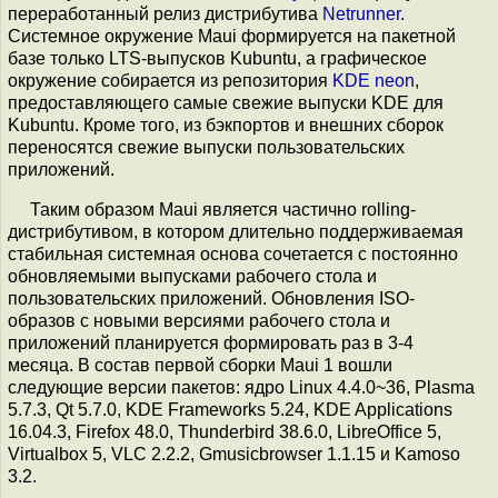
переработанный релиз дистрибутива
Netrunner
.
Системное окружение Maui формируется на пакетной
базе только LTS-выпусков Kubuntu, а графическое
окружение собирается из репозитория
KDE neon
,
предоставляющего самые свежие выпуски KDE для
Kubuntu. Кроме того, из бэкпортов и внешних сборок
переносятся свежие выпуски пользовательских
приложений.
Таким образом Maui является частично rolling-
дистрибутивом, в котором длительно поддерживаемая
стабильная системная основа сочетается с постоянно
обновляемыми выпусками рабочего стола и
пользовательских приложений. Обновления ISO-
образов с новыми версиями рабочего стола и
приложений планируется формировать раз в 3-4
месяца. В состав первой сборки Maui 1 вошли
следующие версии пакетов: ядро Linux 4.4.0~36, Plasma
5.7.3, Qt 5.7.0, KDE Frameworks 5.24, KDE Applications
16.04.3, Firefox 48.0, Thunderbird 38.6.0, LibreOffice 5,
Virtualbox 5, VLC 2.2.2, Gmusicbrowser 1.1.15 и Kamoso
3.2.