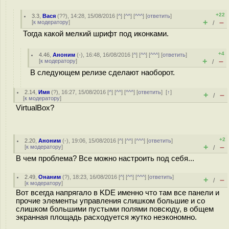
+22
3.3
,
Вася
(
??
), 14:28, 15/08/2016 [
^
] [
^^
] [
^^^
] [
ответить
]
+
–
[
к модератору
]
/
Тогда какой мелкий шрифт под иконками.
+4
4.46
,
Аноним
(
-
), 16:48, 16/08/2016 [
^
] [
^^
] [
^^^
] [
ответить
]
+
–
[
к модератору
]
/
В следующем релизе сделают наоборот.
2.14
,
Имя
(
?
), 16:27, 15/08/2016 [
^
] [
^^
] [
^^^
] [
ответить
]
[
↑
]
+
–
/
[
к модератору
]
VirtualBox?
+2
2.20
,
Аноним
(
-
), 19:06, 15/08/2016 [
^
] [
^^
] [
^^^
] [
ответить
]
+
–
[
к модератору
]
/
В чем проблема? Все можно настроить под себя...
2.49
,
Онаним
(
?
), 18:23, 16/08/2016 [
^
] [
^^
] [
^^^
] [
ответить
]
+
–
/
[
к модератору
]
Вот всегда напрягало в KDE именно что там все панели и
прочие элементы управления слишком большие и со
слишком большими пустыми полями повсюду, в общем
экранная площадь расходуется жутко неэкономно.