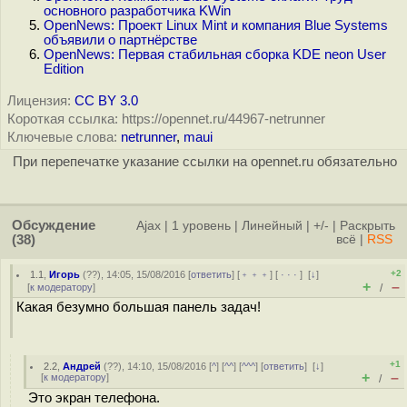
основного разработчика KWin
OpenNews: Проект Linux Mint и компания Blue Systems
объявили о партнёрстве
OpenNews: Первая стабильная сборка KDE neon User
Edition
Лицензия:
CC BY 3.0
Короткая ссылка: https://opennet.ru/44967-netrunner
Ключевые слова:
netrunner
,
maui
При перепечатке указание ссылки на opennet.ru обязательно
Обсуждение
Ajax
|
1 уровень
|
Линейный
|
+/-
|
Раскрыть
(38)
всё
|
RSS
+2
1.1
,
Игорь
(
??
), 14:05, 15/08/2016 [
ответить
] [
﹢﹢﹢
] [
· · ·
]
[
↓
]
+
–
[
к модератору
]
/
Какая безумно большая панель задач!
+1
2.2
,
Андрей
(
??
), 14:10, 15/08/2016 [
^
] [
^^
] [
^^^
] [
ответить
]
[
↓
]
+
–
[
к модератору
]
/
Это экран телефона.