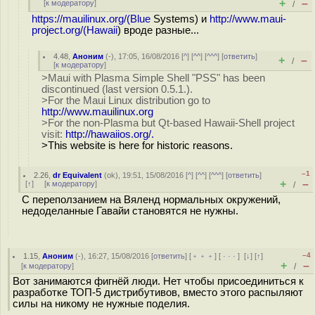
+
–
[
к модератору
]
/
https://mauilinux.org/(Blue
Systems) и
http://www.maui-
project.org/(Hawaii
) вроде разные...
4.48
,
Аноним
(
-
), 17:05, 16/08/2016 [
^
] [
^^
] [
^^^
] [
ответить
]
+
–
/
[
к модератору
]
>Maui with Plasma Simple Shell "PSS" has been
discontinued (last version 0.5.1.).
>For the Maui Linux distribution go to
http://www.mauilinux.org
>For the non-Plasma but Qt-based Hawaii-Shell project
visit:
http://hawaiios.org/.
>This website is here for historic reasons.
–1
2.26
,
dr Equivalent
(
ok
), 19:51, 15/08/2016 [
^
] [
^^
] [
^^^
] [
ответить
]
+
–
[
↑
] [
к модератору
]
/
С переползанием на Вяленд нормальных окружений,
недоделанные Гавайи становятся не нужны.
–4
1.15
,
Аноним
(
-
), 16:27, 15/08/2016 [
ответить
] [
﹢﹢﹢
] [
· · ·
]
[
↓
] [
↑
]
+
–
[
к модератору
]
/
Вот занимаются фигнёй люди. Нет чтобы присоединиться к
разработке ТОП-5 дистрибутивов, вместо этого распыляют
силы на никому не нужные поделия.