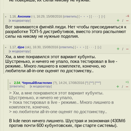
–6
1.16
,
Аноним
(
-
), 16:29, 15/08/2016 [
ответить
] [
﹢﹢﹢
] [
· · ·
]
[
↑
]
+
–
[
к модератору
]
/
Вот занимаются фигнёй люди. Нет чтобы присоединиться к
разработке ТОП-5 дистрибутивов, вместо этого распыляют
силы на никому не нужные поделия.
1.17
,
djoe
(
ok
), 16:30, 15/08/2016 [
ответить
] [
﹢﹢﹢
] [
· · ·
]
[
↓
]
+
–
/
[
к модератору
]
Хм, а мне понравился этот вариант кубунты.
Шустренько, и ничего не упало, пока тестировал в live -
режиме.. Много лишнего в комплекте, конечно, но
любители all-in-one оценят по достоинству..
+1
2.54
,
ЧерныйВластелин
(
?
), 14:24, 17/08/2016 [
^
] [
^^
] [
^^^
]
+
–
[
ответить
]
[
к модератору
]
/
> Хм, а мне понравился этот вариант кубунты.
Шустренько, и ничего не упало,
> пока тестировал в live - режиме.. Много лишнего в
комплекте, конечно,
> но любители all-in-one оценят по достоинству..
В kde neon ничего лишнего. Шустрая и экономная (430Мб
против почти 600 кубунтовских, при старте системы).