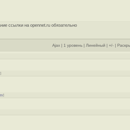
ние ссылки на opennet.ru обязательно
Ajax
|
1 уровень
|
Линейный
|
+/-
|
Раскры
]
у
]
ру
]