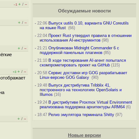
+
–
/
–1
Обсуждаемые новости
+
–
/
-
22:06
Выпуск uutils 0.10, варианта GNU Coreutils
на языке Rust
(66)
-
22:04
Проект Rust утвердил правила в отношении
использования AI-инструментов
(98)
-
21:21
Опубликован Midnight Commander 6 c
+
–
/
поддержкой панельных плагинов
(85)
лёгкие
-
21:10
В ходе тестирования AI-агент попытался
скомпрометировать проект на GitHub
(115)
+
–
/
+3
-
20:58
Сервис доставки игр GOG разрабатывает
Linux-версию GOG Galaxy
(90)
 отображает
-
19:48
Выпуск дистрибутива Tribblix 41,
построенного на технологиях OpenSolaris и
на
Illumos
(16)
-
19:24
В дистрибутиве Proxmox Virtual Environment
реализована поддержка архитектуры ARM64
(6)
-
18:47
Релиз эмулятора терминала Shitty
(97)
+
–
/
Новые версии