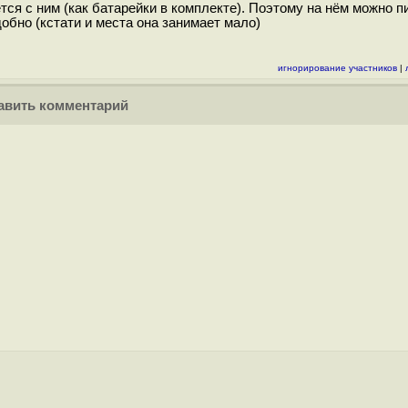
тся с ним (как батарейки в комплекте). Поэтому на нём можно п
обно (кстати и места она занимает мало)
игнорирование участников
|
вить комментарий