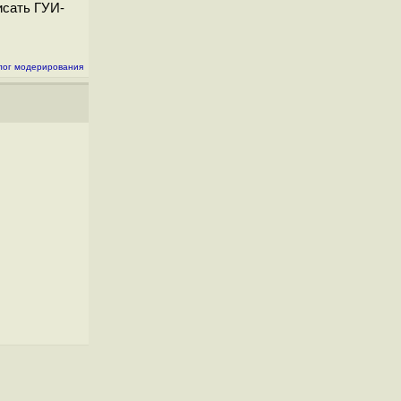
исать ГУИ-
лог модерирования