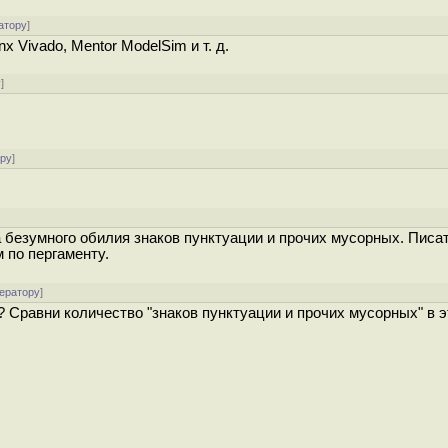
атору
]
nx Vivado, Mentor ModelSim и т. д.
у
]
ору
]
за безумного обилия знаков пунктуации и прочих мусорных. Писат
 по пергаменту.
ератору
]
 Сравни количество "знаков пунктуации и прочих мусорных" в э