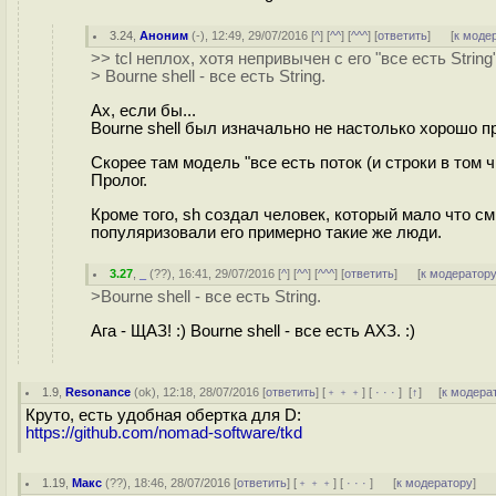
3.24
,
Аноним
(
-
), 12:49, 29/07/2016 [
^
] [
^^
] [
^^^
] [
ответить
]
[
к моде
>> tcl неплох, хотя непривычен с его "все есть String
> Bourne shell - все есть String.
Ах, если бы...
Bourne shell был изначально не настолько хорошо п
Скорее там модель "все есть поток (и строки в том 
Пролог.
Кроме того, sh создал человек, который мало что с
популяризовали его примерно такие же люди.
3.27
,
_
(
??
), 16:41, 29/07/2016 [
^
] [
^^
] [
^^^
] [
ответить
]
[
к модератор
>Bourne shell - все есть String.
Ага - ЩАЗ! :) Bourne shell - все есть АХЗ. :)
1.9
,
Resonance
(
ok
), 12:18, 28/07/2016 [
ответить
] [
﹢﹢﹢
] [
· · ·
]
[
↑
] [
к модера
Круто, есть удобная обертка для D:
https://github.com/nomad-software/tkd
1.19
,
Макс
(
??
), 18:46, 28/07/2016 [
ответить
] [
﹢﹢﹢
] [
· · ·
]
[
к модератору
]