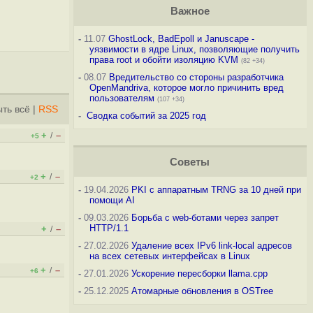
Важное
-
11.07
GhostLock, BadEpoll и Januscape -
уязвимости в ядре Linux, позволяющие получить
права root и обойти изоляцию KVM
(82 +34)
-
08.07
Вредительство со стороны разработчика
OpenMandriva, которое могло причинить вред
пользователям
(107 +34)
ть всё
|
RSS
-
Сводка событий за 2025 год
+
–
/
+5
Советы
+
–
/
+2
-
19.04.2026
PKI с аппаратным TRNG за 10 дней при
помощи AI
-
09.03.2026
Борьба с web-ботами через запрет
HTTP/1.1
+
–
/
-
27.02.2026
Удаление всех IPv6 link-local адресов
на всех сетевых интерфейсах в Linux
+
–
/
+6
-
27.01.2026
Ускорение пересборки llama.cpp
-
25.12.2025
Атомарные обновления в OSTree