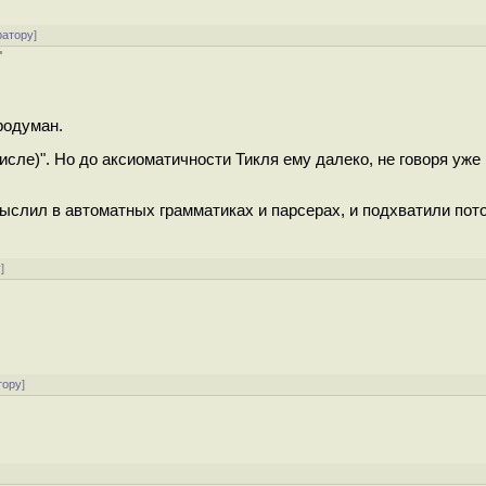
ратору
]
"
родуман.
числе)". Но до аксиоматичности Тикля ему далеко, не говоря уже
мыслил в автоматных грамматиках и парсерах, и подхватили пот
у
]
тору
]