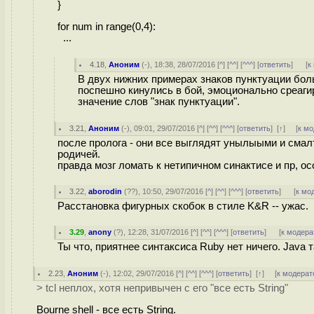
}
for num in range(0,4):
...
4.18
,
Аноним
(
-
), 18:38, 28/07/2016 [
^
] [
^^
] [
^^^
] [
ответить
]
[
к
В двух нижних примерах знаков пунктуации бол
поспешно кинулись в бой, эмоционально среагир
значение слов "знак пунктуации".
3.21
,
Аноним
(
-
), 09:01, 29/07/2016 [
^
] [
^^
] [
^^^
] [
ответить
]
[
↑
] [
к м
после пролога - они все выглядят унылыыми и смалт
родичей.
правда мозг ломать к нетипичном синактисе и пр, о
3.22
,
aborodin
(
??
), 10:50, 29/07/2016 [
^
] [
^^
] [
^^^
] [
ответить
]
[
к мо
Расстановка фигурных скобок в стиле K&R -- ужас.
3.29
,
anony
(
?
), 12:28, 31/07/2016 [
^
] [
^^
] [
^^^
] [
ответить
]
[
к модера
Ты что, приятнее синтаксиса Ruby нет ничего. Java 
2.23
,
Аноним
(
-
), 12:02, 29/07/2016 [
^
] [
^^
] [
^^^
] [
ответить
]
[
↑
] [
к модерат
> tcl неплох, хотя непривычен с его "все есть String"
Bourne shell - все есть String.