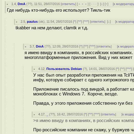
1.4
,
DmA
(
??
), 11:51, 28/07/2016 [
ответить
] [
﹢﹢﹢
] [
· · ·
]
[
↓
] [
↑
] [
к модератор
Где нибудь кто-нибудь его использует? Тикль-тик
2.5
,
paulus
(
ok
), 11:54, 28/07/2016 [
^
] [
^^
] [
^^^
] [
ответить
]
[
↓
] [
к модерато
tkabber на нем делают, clamtk и т.д.
3.7
,
DmA
(
??
), 12:09, 28/07/2016 [
^
] [
^^
] [
^^^
] [
ответить
]
[
к модерат
я имею ввиду в компаниях, в российских компаниях
многоплатформенные приложения. Вид у них может и
4.12
,
Пользователь Debian
(
?
), 14:01, 28/07/2016 [
^
] [
^^
] [
^^^
] [
У нас был опыт разработки приложения на Tcl/
инфу, которую собирает с одного хитрожопого п
Приложение писалось под виндой, а работает ка
моноблоках с Windows 7. Короче, везде.
Правда, у этого приложения собственно гуи без 
4.17
,
_
(
??
), 16:42, 28/07/2016 [
^
] [
^^
] [
^^^
] [
ответить
]
[
к моде
>я имею ввиду в компаниях, в российских компа
Про российские компании не скажу, у буржуев ча