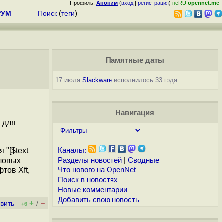
Профиль:
Аноним
(
вход
|
регистрация
)
неRU
opennet.me
РУМ
Поиск
(
теги
)
Памятные даты
17 июля
Slackware
исполнилось 33 года
Навигация
 для
"[$text
Каналы:
йловых
Разделы новостей
|
Сводные
тов Xft,
Что нового на OpenNet
Поиск в новостях
Новые комментарии
Добавить свою новость
+
–
вить
/
+6