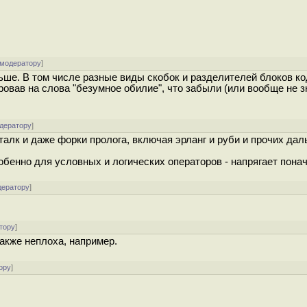
 модератору
]
ьше. В том числе разные виды скобок и разделителей блоков ко
овав на слова "безумное обилие", что забыли (или вообще не з
одератору
]
алк и даже форки пролога, включая эрланг и руби и прочих дал
собенно для условных и логических операторов - напрягает понач
дератору
]
тору
]
также неплоха, например.
ору
]