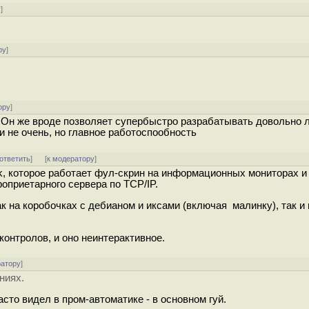
у
]
ру
]
ору
]
. Он же вроде позволяет супербыстро разрабатывать довольно 
 не очень, но главное работоспообность
ответить
]
[
к модератору
]
Tk, которое работает фул-скрин на информационных мониторах и
роприетарного сервера по TCP/IP.
к на коробочках с дебианом и иксами (включая малинку), так и 
контролов, и оно неинтерактивное.
ратору
]
ниях.
сто видел в пром-автоматике - в основном гуй.