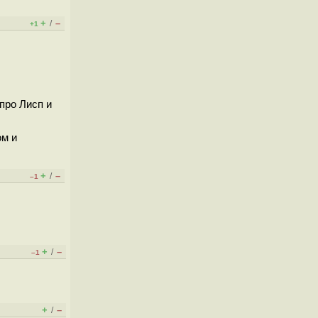
+
–
/
+1
 про Лисп и
ом и
+
–
/
–1
+
–
/
–1
+
–
/