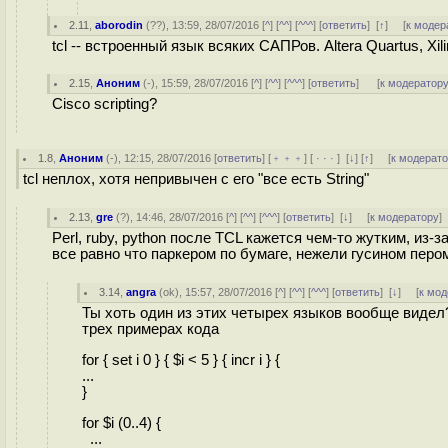
2.11
,
aborodin
(
??
), 13:59, 28/07/2016 [
^
] [
^^
] [
^^^
] [
ответить
]
[
↑
] [
к модер
tcl -- встроенный язык всяких САПРов. Altera Quartus, Xili
2.15
,
Аноним
(
-
), 15:59, 28/07/2016 [
^
] [
^^
] [
^^^
] [
ответить
]
[
к модератор
Cisco scripting?
1.8
,
Аноним
(
-
), 12:15, 28/07/2016 [
ответить
] [
﹢﹢﹢
] [
· · ·
]
[
↓
] [
↑
] [
к модерат
tcl неплох, хотя непривычен с его "все есть String"
2.13
,
gre
(
?
), 14:46, 28/07/2016 [
^
] [
^^
] [
^^^
] [
ответить
]
[
↓
] [
к модератору
]
Perl, ruby, python после TCL кажется чем-то жутким, из-
все равно что паркером по бумаге, нежели гусином пером
3.14
,
angra
(
ok
), 15:57, 28/07/2016 [
^
] [
^^
] [
^^^
] [
ответить
]
[
↓
] [
к мод
Ты хоть один из этих четырех языков вообще видел?
трех примерах кода
for { set i 0 } { $i < 5 } { incr i } {
...
}
for $i (0..4) {
...