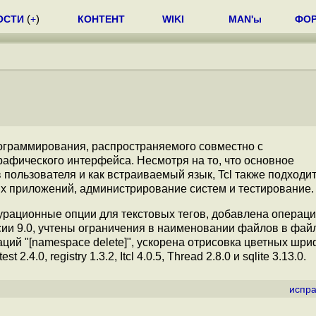
ОСТИ
(
+
)
КОНТЕНТ
WIKI
MAN'ы
ФО
рограммирования, распространяемого совместно с
афического интерфейса. Несмотря на то, что основное
пользователя и как встраиваемый язык, Tcl также подходит
вых приложений, администрирование систем и тестирование.
ационные опции для текстовых тегов, добавлена операция 
ерсии 9.0, учтены ограничения в наименовании файлов в фа
ий "[namespace delete]", ускорена отрисовка цветных шриф
4.0, registry 1.3.2, Itcl 4.0.5, Thread 2.8.0 и sqlite 3.13.0.
испра