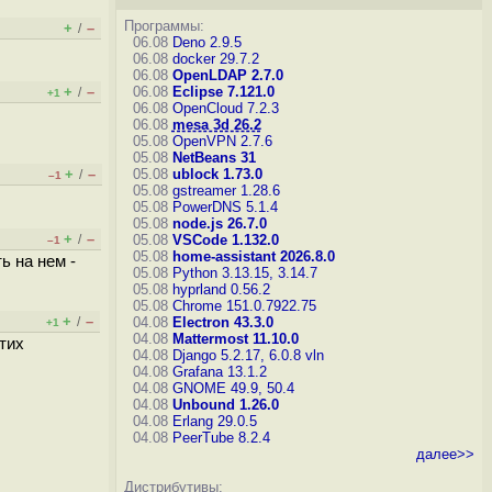
Программы:
+
–
/
06.08
Deno 2.9.5
06.08
docker 29.7.2
06.08
OpenLDAP 2.7.0
+
–
06.08
Eclipse 7.121.0
/
+1
06.08
OpenCloud 7.2.3
06.08
mesa 3d 26.2
05.08
OpenVPN 2.7.6
05.08
NetBeans 31
+
–
05.08
ublock 1.73.0
/
–1
05.08
gstreamer 1.28.6
05.08
PowerDNS 5.1.4
05.08
node.js 26.7.0
+
–
/
05.08
VSCode 1.132.0
–1
05.08
home-assistant 2026.8.0
ь на нем -
05.08
Python 3.13.15, 3.14.7
05.08
hyprland 0.56.2
05.08
Chrome 151.0.7922.75
+
–
/
04.08
Electron 43.3.0
+1
04.08
Mattermost 11.10.0
тих
04.08
Django 5.2.17, 6.0.8
vln
04.08
Grafana 13.1.2
04.08
GNOME 49.9, 50.4
04.08
Unbound 1.26.0
04.08
Erlang 29.0.5
04.08
PeerTube 8.2.4
далее>>
Дистрибутивы: