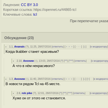
Лицензия:
CC BY 3.0
Короткая ссылка: https://opennet.ru/44865-tcl
Ключевые слова:
tcl
При перепечатке указа
Обсуждение
(23)
1.1
,
Ananais
(
?
), 11:25, 28/07/2016 [
ответить
] [
﹢﹢﹢
] [
· · ·
]
[
↓
] [
к модератору
Когда tkabber станет красивым?
2.10
,
Аноним
(
-
), 13:03, 28/07/2016 [
^
] [
^^
] [
^^^
] [
ответить
]
[
к модератор
А что в нём некрасивого?
1.3
,
Аноним
(
-
), 11:40, 28/07/2016 [
ответить
] [
﹢﹢﹢
] [
· · ·
]
[
↓
] [
↑
] [
к модерато
В новости рядом Tcl на 45 месте.
2.6
,
rob pike
(
?
), 12:01, 28/07/2016 [
^
] [
^^
] [
^^^
] [
ответить
]
[
к модератору
]
Хуже он от этого не становится.