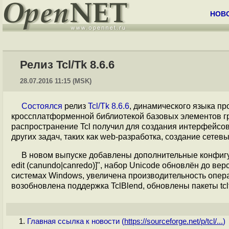
НОВ
Релиз Tcl/Tk 8.6.6
28.07.2016 11:15 (MSK)
Состоялся
релиз
Tcl/Tk 8.6.6
, динамического языка п
кроссплатформенной библиотекой базовых элементов гр
распространение Tcl получил для создания интерфейсов 
других задач, таких как web-разработка, создание сете
В новом выпуске добавлены дополнительные конфигур
edit (canundo|canredo)]", набор Unicode обновлён до в
системах Windows, увеличена производительность операц
возобновлена поддержка TclBlend, обновлены пакеты tcltest 2.
Главная ссылка к новости (
https://sourceforge.net/p/tcl/...
)