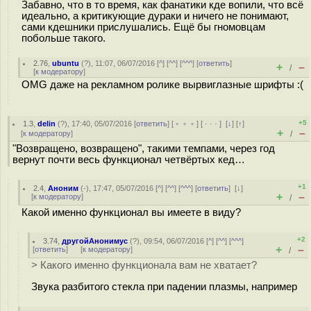
Забавно, что в то время, как фанатики кде вопили, что всё
идеально, а критикующие дураки и ничего не понимают,
сами кдешники прислушались. Ещё бы гномовцам
побольше такого.
2.76
,
ubuntu
(
?
), 11:07, 06/07/2016 [
^
] [
^^
] [
^^^
] [
ответить
]
+
–
/
[
к модератору
]
OMG даже на рекламном ролике вырвиглазные шрифты :(
+5
1.3
,
delin
(
?
), 17:40, 05/07/2016 [
ответить
] [
﹢﹢﹢
] [
· · ·
]
[
↓
] [
↑
]
+
–
[
к модератору
]
/
"Возвращено, возвращено", такими темпами, через год
вернут почти весь функционал четвёртых кед…
+1
2.4
,
Аноним
(
-
), 17:47, 05/07/2016 [
^
] [
^^
] [
^^^
] [
ответить
]
[
↓
]
+
–
[
к модератору
]
/
Какой именно функционал вы имеете в виду?
+2
3.74
,
другойАнонимус
(
?
), 09:54, 06/07/2016 [
^
] [
^^
] [
^^^
]
+
–
[
ответить
]
[
к модератору
]
/
> Какого именно функционала вам не хватает?
Звука разбитого стекла при падении плазмы, например