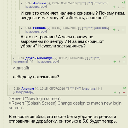
+2
5.39
,
Аноним
(
-
), 19:37, 05/07/2016 [
^
] [
^^
] [
^^^
] [
ответить
]
+
–
[
к модератору
]
/
И как это отменяет наличие кривизны? Почему гном,
виндовс и мак могу её избежать, а кде нет?
5.64
,
Pribluda
(
?
), 03:16, 06/07/2016 [
^
] [
^^
] [
^^^
] [
ответить
]
+
–
/
[
к модератору
]
А это не троллинг! А часы почему не
выровнены по центру ? И зачем скриншот
убрали? Неужели застыдились?
+3
3.73
,
другойАнонимус
(
?
), 09:52, 06/07/2016 [
^
] [
^^
] [
^^^
]
+
–
[
ответить
]
[
↑
] [
к модератору
]
/
> дизайн
лебедеву показывали?
+2
2.30
,
Аноним
(
-
), 19:15, 05/07/2016 [
^
] [
^^
] [
^^^
] [
ответить
]
[
↑
]
+
–
[
к модератору
]
/
>Revert "New login screen".
>Revert "[Splash Screen] Change design to match new login
screen".
В новости ошибка, его после беты убрали из релиза и
отправили на доработку, он только в 5.8 будет теперь.