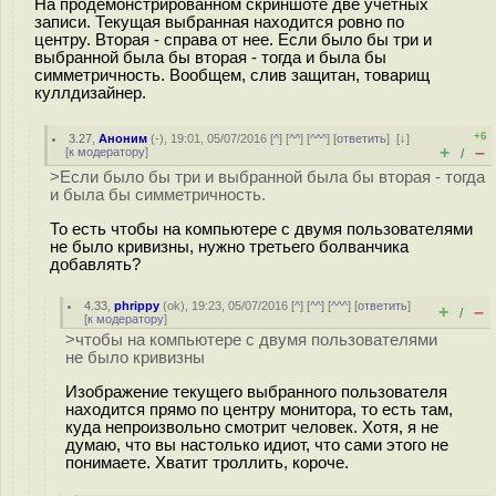
На продемонстрированном скриншоте две учетных
записи. Текущая выбранная находится ровно по
центру. Вторая - справа от нее. Если было бы три и
выбранной была бы вторая - тогда и была бы
симметричность. Вообщем, слив защитан, товарищ
куллдизайнер.
+6
3.27
,
Аноним
(
-
), 19:01, 05/07/2016 [
^
] [
^^
] [
^^^
] [
ответить
]
[
↓
]
+
–
[
к модератору
]
/
>Если было бы три и выбранной была бы вторая - тогда
и была бы симметричность.
То есть чтобы на компьютере с двумя пользователями
не было кривизны, нужно третьего болванчика
добавлять?
4.33
,
phrippy
(
ok
), 19:23, 05/07/2016 [
^
] [
^^
] [
^^^
] [
ответить
]
+
–
/
[
к модератору
]
>чтобы на компьютере с двумя пользователями
не было кривизны
Изображение текущего выбранного пользователя
находится прямо по центру монитора, то есть там,
куда непроизвольно смотрит человек. Хотя, я не
думаю, что вы настолько идиот, что сами этого не
понимаете. Хватит троллить, короче.