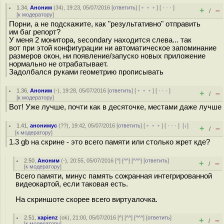
1.34
,
Аноним
(
34
), 19:23, 05/07/2016 [
ответить
] [
﹢﹢﹢
] [
· · ·
]
+
–
/
[
к модератору
]
Порни, а не подскажите, как "результативно" отправить
им баг репорт?
У меня 2 монитора, secondary находится слева... так
вот при этой конфигурации ни автоматическое запоминание
размеров окон, ни появление/запуско новых приложение
нормально не отрабатывает.
Задолбался руками геометрию прописывать
1.36
,
Аноним
(
-
), 19:28, 05/07/2016 [
ответить
] [
﹢﹢﹢
] [
· · ·
]
+
–
/
[
к модератору
]
Вот! Уже лучше, почти как в десяточке, местами даже лучше
1.41
,
анонимус
(
??
), 19:42, 05/07/2016 [
ответить
] [
﹢﹢﹢
] [
· · ·
]
[
↓
]
+
–
/
[
к модератору
]
1.3 gb на скрине - это всего памяти или столько жрет кде?
2.50
,
Аноним
(
-
), 20:55, 05/07/2016 [
^
] [
^^
] [
^^^
] [
ответить
]
+
–
/
[
к модератору
]
Всего памяти, минус память сожранная интегрированной
видеокартой, если таковая есть.
На скриншоте скорее всего виртуалочка.
2.51
,
xapienz
(
ok
), 21:00, 05/07/2016 [
^
] [
^^
] [
^^^
] [
ответить
]
+
–
/
[
к модератору
]