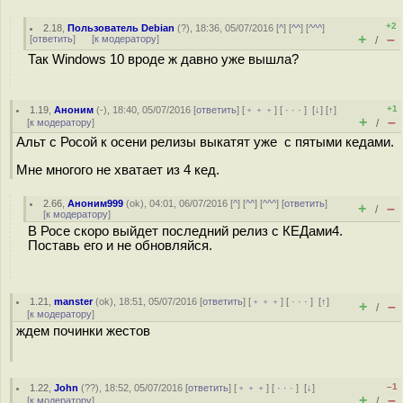
+2
2.18
,
Пользователь Debian
(
?
), 18:36, 05/07/2016 [
^
] [
^^
] [
^^^
]
+
–
[
ответить
]
[
к модератору
]
/
Так Windows 10 вроде ж давно уже вышла?
+1
1.19
,
Аноним
(
-
), 18:40, 05/07/2016 [
ответить
] [
﹢﹢﹢
] [
· · ·
]
[
↓
] [
↑
]
+
–
[
к модератору
]
/
Альт с Росой к осени релизы выкатят уже с пятыми кедами.
Мне многого не хватает из 4 кед.
2.66
,
Аноним999
(
ok
), 04:01, 06/07/2016 [
^
] [
^^
] [
^^^
] [
ответить
]
+
–
/
[
к модератору
]
В Росе скоро выйдет последний релиз с КЕДами4.
Поставь его и не обновляйся.
1.21
,
manster
(
ok
), 18:51, 05/07/2016 [
ответить
] [
﹢﹢﹢
] [
· · ·
]
[
↑
]
+
–
/
[
к модератору
]
ждем починки жестов
–1
1.22
,
John
(
??
), 18:52, 05/07/2016 [
ответить
] [
﹢﹢﹢
] [
· · ·
]
[
↓
]
+
–
[
к модератору
]
/