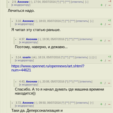
–4
2.9
,
Аноним
(
-
), 17:54, 05/07/2016 [
^
] [
^^
] [
^^^
] [
ответить
]
[
↓
]
+
–
[
к модератору
]
/
Лечиться надо.
+2
3.10
,
Аноним
(
-
), 18:03, 05/07/2016 [
^
] [
^^
] [
^^^
] [
ответить
]
[
↓
]
+
–
[
к модератору
]
/
Я читал эту статью раньше.
4.37
,
Аноним
(
-
), 19:30, 05/07/2016 [
^
] [
^^
] [
^^^
] [
ответить
]
+
–
/
[
к модератору
]
Поэтому, наверно, и дежавю...
+3
3.14
,
soarin
(
ok
), 18:19, 05/07/2016 [
^
] [
^^
] [
^^^
] [
ответить
]
[
↓
] [
↑
]
+
–
[
к модератору
]
/
https://www.opennet.ru/opennews/art.shtml?
num=44621
4.43
,
Аноним
(
-
), 20:08, 05/07/2016 [
^
] [
^^
] [
^^^
] [
ответить
]
+
–
/
[
к модератору
]
Спасибо. А то я начал думать где машина времени
находится))
3.72
,
Аноним
(
-
), 09:50, 06/07/2016 [
^
] [
^^
] [
^^^
] [
ответить
]
[
↑
]
+
–
/
[
к модератору
]
Таки да. Деперсонализация и