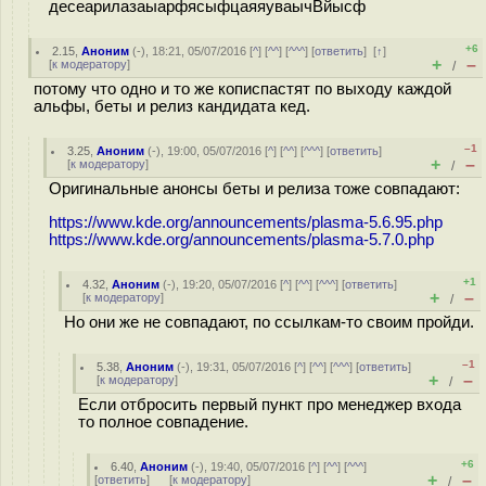
десеарилазаыарфясыфцаяяуваычВйысф
+6
2.15
,
Аноним
(
-
), 18:21, 05/07/2016 [
^
] [
^^
] [
^^^
] [
ответить
]
[
↑
]
+
–
[
к модератору
]
/
потому что одно и то же кописпастят по выходу каждой
альфы, беты и релиз кандидата кед.
–1
3.25
,
Аноним
(
-
), 19:00, 05/07/2016 [
^
] [
^^
] [
^^^
] [
ответить
]
+
–
[
к модератору
]
/
Оригинальные анонсы беты и релиза тоже совпадают:
https://www.kde.org/announcements/plasma-5.6.95.php
https://www.kde.org/announcements/plasma-5.7.0.php
+1
4.32
,
Аноним
(
-
), 19:20, 05/07/2016 [
^
] [
^^
] [
^^^
] [
ответить
]
+
–
[
к модератору
]
/
Но они же не совпадают, по ссылкам-то своим пройди.
–1
5.38
,
Аноним
(
-
), 19:31, 05/07/2016 [
^
] [
^^
] [
^^^
] [
ответить
]
+
–
[
к модератору
]
/
Если отбросить первый пункт про менеджер входа
то полное совпадение.
+6
6.40
,
Аноним
(
-
), 19:40, 05/07/2016 [
^
] [
^^
] [
^^^
]
+
–
[
ответить
]
[
к модератору
]
/