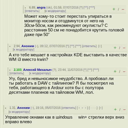
6.89
,
angra
(
ok
), 01:58, 07/07/2016 [
^
] [
^^
] [
^^^
]
+
–
/
[
ответить
]
[
к модератору
]
Может кому-то стоит перестать упираться в
монитор носом и отодвинутся от него на
30см-50см, как рекомендуют окулисты? С
расстояния 50 см не понадобится крутить головой
даже при 50"
2.94
,
Аноним
(
-
), 09:12, 07/07/2016 [
^
] [
^^
] [
^^^
] [
ответить
]
[
↑
]
+
–
/
[
к модератору
]
А кто тебе мешает в настройках KDE выставить в качестве
WM i3 вместо kwin?
2.103
,
Алексей Михалыч
(
?
), 23:44, 11/07/2016 [
^
] [
^^
] [
^^^
]
+
–
/
[
ответить
]
[
к модератору
]
Угу, бред и невыносимое неудобство. А пробовал ли
ты работать в DAW с тайлингом? Я бы посмотрел на
тебя, работающего в Ardour хотя бы с полутора
десятками плагинов на тайловом WM, лол.
1.31
,
Аноним
(
-
), 19:16, 05/07/2016 [
ответить
] [
﹢﹢﹢
] [
· · ·
]
[
↑
]
+
–
/
[
к модератору
]
Управление окнами как в шindoшs win+ стрелки верх вниз
вправо влево