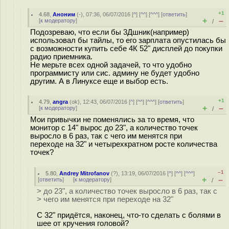
+1
4.68
,
Аноним
(
-
), 07:36, 06/07/2016 [
^
] [
^^
] [
^^^
] [
ответить
]
+
–
[
к модератору
]
/
Подозреваю, что если бы 3Дшник(например)
использовал бы тайлы, то его зарплата опустилась бы
с возможности купить себе 4К 52" дисплей до покупки
радио приемника.
Не мерьте всех одной задачей, то что удобно
программисту или сис. админу не будет удобно
другим. А в Линуксе еще и выбор есть.
+1
4.79
,
angra
(
ok
), 12:43, 06/07/2016 [
^
] [
^^
] [
^^^
] [
ответить
]
+
–
[
к модератору
]
/
Мои привычки не поменялись за то время, что
монитор с 14" вырос до 23", а количество точек
выросло в 6 раз, так с чего им менятся при
переходе на 32" и четырехкратном росте количества
точек?
–1
5.80
,
Andrey Mitrofanov
(
?
), 13:19, 06/07/2016 [
^
] [
^^
] [
^^^
]
+
–
[
ответить
]
[
к модератору
]
/
> до 23", а количество точек выросло в 6 раз, так с
> чего им менятся при переходе на 32"
С 32" придётся, наконец, что-то сделать с болями в
шее от кручения головой?