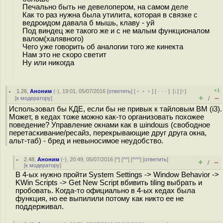
Печально быть не девелопером, на самом деле
Как то раз нужна была утилита, которая в связке с
ведроидом давала б мышь, клаву - уй
Под виндец же такого же и с не малым функционалом
валом(халявного)
Чего уже говорить об аналогии того же кинекта
Нам это не скоро светит
Ну или никогда
+1
1.26
,
Аноним
(
-
), 19:01, 05/07/2016 [
ответить
] [
﹢﹢﹢
] [
· · ·
]
[
↓
] [
↑
]
+
–
[
к модератору
]
/
Использовал бы КДЕ, если бы не привык к тайловым ВМ (i3).
Может, в кедах тоже можно как-то организовать похожее
поведение? Управление окнами как в шindoшs (свободное
перетаскивание/ресайз, перекрывающие друг друга окна,
альт-таб) - бред и невыносимое неудобство.
2.48
,
Аноним
(
-
), 20:49, 05/07/2016 [
^
] [
^^
] [
^^^
] [
ответить
]
+
–
/
[
к модератору
]
В 4-ых нужно пройти System Settings -> Window Behavior ->
KWin Scripts -> Get New Script вбивить tiling выбрать и
пробовать. Когда-то официально в 4-ых кедах была
функция, но ее выпилили потому как никто ее не
поддерживал.