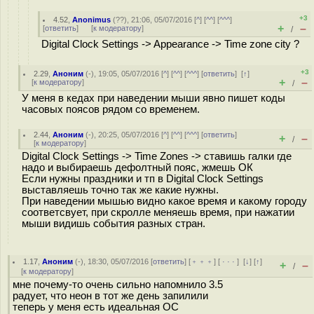
+3
4.52
,
Anonimus
(
??
), 21:06, 05/07/2016 [
^
] [
^^
] [
^^^
]
+
–
[
ответить
]
[
к модератору
]
/
Digital Clock Settings -> Appearance -> Time zone city ?
+3
2.29
,
Аноним
(
-
), 19:05, 05/07/2016 [
^
] [
^^
] [
^^^
] [
ответить
]
[
↑
]
+
–
[
к модератору
]
/
У меня в кедах при наведении мыши явно пишет коды
часовых поясов рядом со временем.
2.44
,
Аноним
(
-
), 20:25, 05/07/2016 [
^
] [
^^
] [
^^^
] [
ответить
]
+
–
/
[
к модератору
]
Digital Clock Settings -> Time Zones -> ставишь галки где
надо и выбираешь дефолтный пояс, жмешь ОК
Если нужны праздники и тп в Digital Clock Settings
выставляешь точно так же какие нужны.
При наведении мышью видно какое время и какому городу
соответсвует, при скролле меняешь время, при нажатии
мыши видишь события разных стран.
1.17
,
Аноним
(
-
), 18:30, 05/07/2016 [
ответить
] [
﹢﹢﹢
] [
· · ·
]
[
↓
] [
↑
]
+
–
/
[
к модератору
]
мне почему-то очень сильно напомнило 3.5
радует, что неон в тот же день запилили
теперь у меня есть идеальная ОС