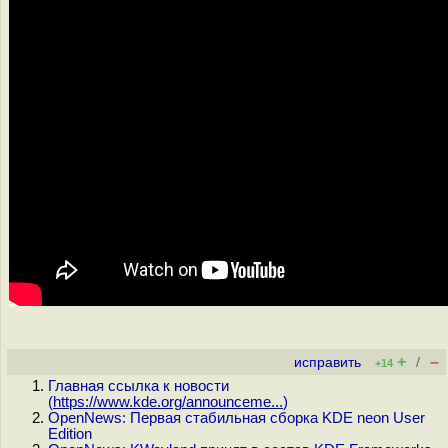
+
–
исправить
/
+14
Главная ссылка к новости
(
https://www.kde.org/announceme...
)
OpenNews: Первая стабильная сборка KDE neon User
Edition