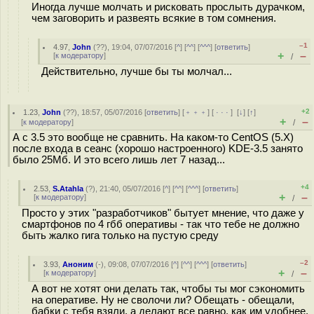
Иногда лучше молчать и рисковать прослыть дурачком,
чем заговорить и развеять всякие в том сомнения.
–1
4.97
,
John
(
??
), 19:04, 07/07/2016 [
^
] [
^^
] [
^^^
] [
ответить
]
+
–
[
к модератору
]
/
Действительно, лучше бы ты молчал...
+2
1.23
,
John
(
??
), 18:57, 05/07/2016 [
ответить
] [
﹢﹢﹢
] [
· · ·
]
[
↓
] [
↑
]
+
–
[
к модератору
]
/
А с 3.5 это вообще не сравнить. На каком-то CentOS (5.X)
после входа в сеанс (хорошо настроенного) KDE-3.5 занято
было 25Мб. И это всего лишь лет 7 назад...
+4
2.53
,
S.Atahla
(
?
), 21:40, 05/07/2016 [
^
] [
^^
] [
^^^
] [
ответить
]
+
–
[
к модератору
]
/
Просто у этих "разработчиков" бытует мнение, что даже у
смартфонов по 4 гбб оперативы - так что тебе не должно
быть жалко гига только на пустую среду
–2
3.93
,
Аноним
(
-
), 09:08, 07/07/2016 [
^
] [
^^
] [
^^^
] [
ответить
]
+
–
[
к модератору
]
/
А вот не хотят они делать так, чтобы ты мог сэкономить
на оперативе. Ну не сволочи ли? Обещать - обещали,
бабки с тебя взяли, а делают все равно, как им удобнее,