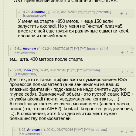
ОЗУ приложений является Chrome и IntelliJ IDEA.
4.78
,
Аноним
(
-
), 12:08, 06/07/2016 [
^
] [
^^
] [
^^^
] [
ответить
]
+
–
/
[
к модератору
]
У меня на старте ~850 мегов, + еще 150 если
запустить akonadi. Но у меня не "чистая" плазма5,
вместе с ней еще грузятся различные ошметки kde4,
словари и прочий хлам.
+1
2.61
,
Аноним
(
-
), 01:24, 06/07/2016 [
^
] [
^^
] [
^^^
] [
ответить
]
[
↑
]
+
–
[
к модератору
]
/
эм... шта, 430 метров после старта
2.69
,
John
(
??
), 07:42, 06/07/2016 [
^
] [
^^
] [
^^^
] [
ответить
]
+
–
/
[
к модератору
]
Для тех, кто в танке: цифры взяты суммированием RSS
процессов пользователя (а не занчениями из ваших
влажных фантазий - подсказка: не надо считать других
глупее себя). Занимаемый объём - это пустой сеанс KDE +
службы akonadi (почта, уведомаления, контакты, ...).
Akonadi запускается из очень многих мест (апплет часов,
поиск (тот, что по Alt+F2), kontact, korganizer, уведомления,
...). К сожалению, хотя бы одно из этих мест нужно
большинству пользователей.
3.92
,
Аноним
(
-
), 09:01, 07/07/2016 [
^
] [
^^
] [
^^^
] [
ответить
]
+
–
/
[
к модератору
]