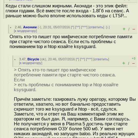
Кеды стали слишком жирными. Аконади - это эпик фейл:
глюки годами. Всё вместе после входа - 1.8Гб на сеанс. А
раньше можно было вполне использовать кеды с LTSP...
2.46
,
Аноним
(
-
), 20:31, 05/07/2016 [
^
] [
^^
] [
^^^
] [
ответить
]
[
↓
]
+
–
/
[
к модератору
]
Опять кто-то пишет про мифическое потребление памяти
при старте чистого сеанса. Если есть проблемы с
пониманием top и htop юзайте ksysguard.
+3
3.47
,
Bicycle
(
ok
), 20:46, 05/07/2016 [
^
] [
^^
] [
^^^
] [
ответить
]
+
–
[
к модератору
]
/
> Опять кто-то пишет про мифическое
потребление памяти при старте чистого сеанса.
Если
> есть проблемы с пониманием top и htop юзайте
ksysguard.
Причём заметьте: газировать лужу оратору, которому Вы
ответили, хватило, но вот банально предоставить
скриншот того же ksysguard и htop - всё, сдулся.
Заметьте, что и ответ на Ваш комментарий этим же
оратором не был дан. Я, например, с Вами соглашусь.
Не получается у меня в Plasma 5 достичь при старте
сеанса потребления ОЗУ более 500 мб. У меня нет
никаких аконадей, но запущен baloo. Из реально жрущих