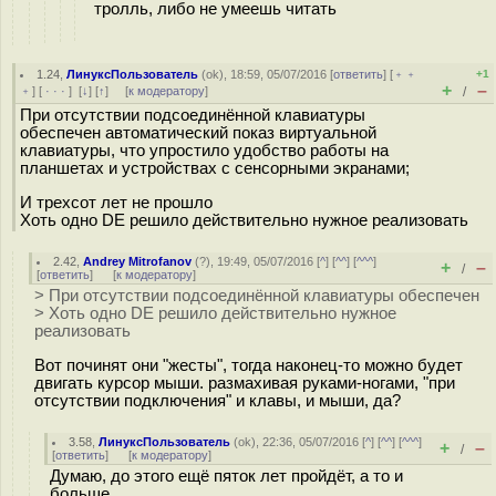
тролль, либо не умеешь читать
1.24
,
ЛинуксПользователь
(
ok
), 18:59, 05/07/2016 [
ответить
] [
﹢﹢
+1
+
–
﹢
] [
· · ·
]
[
↓
] [
↑
] [
к модератору
]
/
При отсутствии подсоединённой клавиатуры
обеспечен автоматический показ виртуальной
клавиатуры, что упростило удобство работы на
планшетах и устройствах с сенсорными экранами;
И трехсот лет не прошло
Хоть одно DE решило действительно нужное реализовать
2.42
,
Andrey Mitrofanov
(
?
), 19:49, 05/07/2016 [
^
] [
^^
] [
^^^
]
+
–
/
[
ответить
]
[
к модератору
]
> При отсутствии подсоединённой клавиатуры обеспечен
> Хоть одно DE решило действительно нужное
реализовать
Вот починят они "жесты", тогда наконец-то можно будет
двигать курсор мыши. размахивая руками-ногами, "при
отсутствии подключения" и клавы, и мыши, да?
3.58
,
ЛинуксПользователь
(
ok
), 22:36, 05/07/2016 [
^
] [
^^
] [
^^^
]
+
–
/
[
ответить
]
[
к модератору
]
Думаю, до этого ещё пяток лет пройдёт, а то и
больше