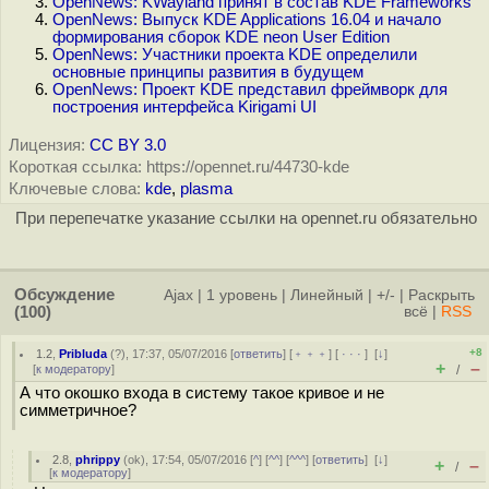
OpenNews: KWayland принят в состав KDE Frameworks
OpenNews: Выпуск KDE Applications 16.04 и начало
формирования сборок KDE neon User Edition
OpenNews: Участники проекта KDE определили
основные принципы развития в будущем
OpenNews: Проект KDE представил фреймворк для
построения интерфейса Kirigami UI
Лицензия:
CC BY 3.0
Короткая ссылка: https://opennet.ru/44730-kde
Ключевые слова:
kde
,
plasma
При перепечатке указание ссылки на opennet.ru обязательно
Обсуждение
Ajax
|
1 уровень
|
Линейный
|
+/-
|
Раскрыть
(100)
всё
|
RSS
+8
1.2
,
Pribluda
(
?
), 17:37, 05/07/2016 [
ответить
] [
﹢﹢﹢
] [
· · ·
]
[
↓
]
+
–
[
к модератору
]
/
А что окошко входа в систему такое кривое и не
симметричное?
2.8
,
phrippy
(
ok
), 17:54, 05/07/2016 [
^
] [
^^
] [
^^^
] [
ответить
]
[
↓
]
+
–
/
[
к модератору
]