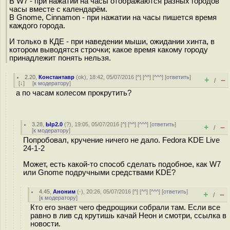
В W7 - при нажатии на часы отображаются разных городов
часы вместе с календарём.
В Gnome, Cinnamon - при нажатии на часы пишется время
каждого города.
И только в КДЕ - при наведении мыши, ожидании хинта, в
котором выводятся строчки; какое время какому городу
принадлежит понять нельзя.
2.20
,
Константавр
(
ok
), 18:42, 05/07/2016 [
^
] [
^^
] [
^^^
] [
ответить
]
+
–
/
[
↓
] [
к модератору
]
а по часам колесом прокрутить?
3.28
,
Ыр2.0
(
?
), 19:05, 05/07/2016 [
^
] [
^^
] [
^^^
] [
ответить
]
+
–
/
[
к модератору
]
Попробовал, кручение ничего не дало. Fedora KDE Live
24-1-2
Может, есть какой-то способ сделать подобное, как W7
или Gnome подручными средствами KDE?
4.45
,
Аноним
(
-
), 20:26, 05/07/2016 [
^
] [
^^
] [
^^^
] [
ответить
]
+
–
/
[
к модератору
]
Кто его знает чего федрощики собрали там. Если все
равно в лив сд крутишь качай Неон и смотри, ссылка в
новости.