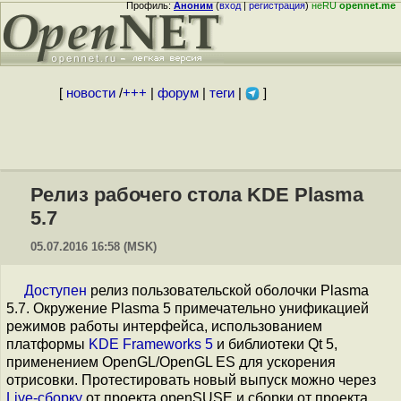
Профиль:
Аноним
(
вход
|
регистрация
)
неRU
opennet.me
[
новости
/
+++
|
форум
|
теги
|
]
Релиз рабочего стола KDE Plasma
5.7
05.07.2016 16:58 (MSK)
Доступен
релиз пользовательской оболочки Plasma
5.7. Окружение Plasma 5 примечательно унификацией
режимов работы интерфейса, использованием
платформы
KDE Frameworks 5
и библиотеки Qt 5,
применением OpenGL/OpenGL ES для ускорения
отрисовки. Протестировать новый выпуск можно через
Live-сборку
от проекта openSUSE и сборки от проекта