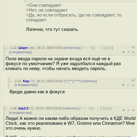
>Они совпадают
>Нет, не совпадают
>Да, но если отбросить, где не совпадают, то
сопадают
Логично, что тут сказать.
+1
1.12
,
Шарп
(
ok
), 18:10, 05/07/2016 [
ответить
] [
﹢﹢﹢
] [
· · ·
]
[
↓
] [
↑
]
+
–
[
к модератору
]
/
Поле ввода пароля на экране входа всё ещё не в
фокусе по умолчанию? Я уже задолбался каждый раз
кликать по нему, чтобы начать вводить пароль.
+2
2.13
,
Кир
(
?
), 18:13, 05/07/2016 [
^
] [
^^
] [
^^^
] [
ответить
]
+
–
[
к модератору
]
/
Вроде давно как в фокусе
1.16
,
Ыр2.0
(
?
), 18:24, 05/07/2016 [
ответить
] [
﹢﹢﹢
] [
· · ·
]
[
↓
] [
↑
]
+
–
/
[
к модератору
]
Люди! А можно ли каким-либо образом получить в КДЕ World
Clock, как это реализовано в W7, Gnome или Cinnamon? Мне
это очень нужно.