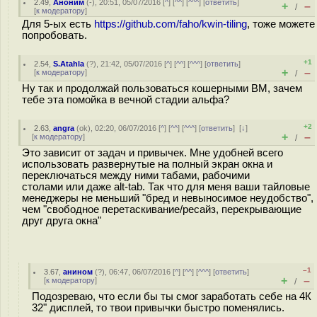
2.49
,
Аноним
(
-
), 20:51, 05/07/2016 [
^
] [
^^
] [
^^^
] [
ответить
]
+
–
/
[
к модератору
]
Для 5-ых есть
https://github.com/faho/kwin-tiling
, тоже можете
попробовать.
+1
2.54
,
S.Atahla
(
?
), 21:42, 05/07/2016 [
^
] [
^^
] [
^^^
] [
ответить
]
+
–
[
к модератору
]
/
Ну так и продолжай пользоваться кошерными ВМ, зачем
тебе эта помойка в вечной стадии альфа?
+2
2.63
,
angra
(
ok
), 02:20, 06/07/2016 [
^
] [
^^
] [
^^^
] [
ответить
]
[
↓
]
+
–
[
к модератору
]
/
Это зависит от задач и привычек. Мне удобней всего
использовать развернутые на полный экран окна и
переключаться между ними табами, рабочими
столами или даже alt-tab. Так что для меня ваши тайловые
менеджеры не меньший "бред и невыносимое неудобство",
чем "свободное перетаскивание/ресайз, перекрывающие
друг друга окна"
–1
3.67
,
анином
(
?
), 06:47, 06/07/2016 [
^
] [
^^
] [
^^^
] [
ответить
]
+
–
[
к модератору
]
/
Подозреваю, что если бы ты смог заработать себе на 4К
32" дисплей, то твои привычки быстро поменялись.