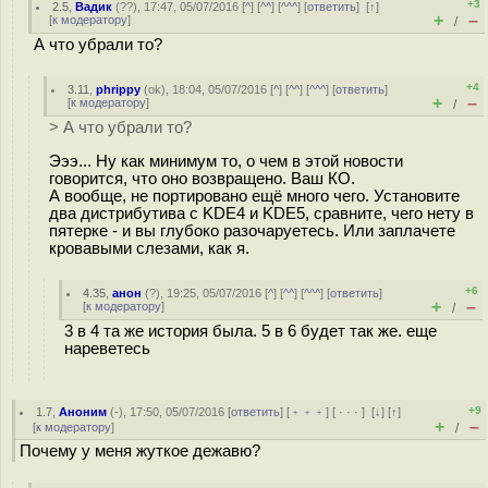
+3
2.5
,
Вадик
(
??
), 17:47, 05/07/2016 [
^
] [
^^
] [
^^^
] [
ответить
]
[
↑
]
+
–
[
к модератору
]
/
А что убрали то?
+4
3.11
,
phrippy
(
ok
), 18:04, 05/07/2016 [
^
] [
^^
] [
^^^
] [
ответить
]
+
–
[
к модератору
]
/
> А что убрали то?
Эээ... Ну как минимум то, о чем в этой новости
говорится, что оно возвращено. Ваш КО.
А вообще, не портировано ещё много чего. Установите
два дистрибутива с KDE4 и KDE5, сравните, чего нету в
пятерке - и вы глубоко разочаруетесь. Или заплачете
кровавыми слезами, как я.
+6
4.35
,
анон
(
?
), 19:25, 05/07/2016 [
^
] [
^^
] [
^^^
] [
ответить
]
+
–
[
к модератору
]
/
3 в 4 та же история была. 5 в 6 будет так же. еще
нареветесь
+9
1.7
,
Аноним
(
-
), 17:50, 05/07/2016 [
ответить
] [
﹢﹢﹢
] [
· · ·
]
[
↓
] [
↑
]
+
–
[
к модератору
]
/
Почему у меня жуткое дежавю?