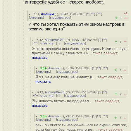
интерфейс удобнее – скорее наоборот.
–1
7.11
,
Аноним
(
-
), 18:42, 15/05/2016 [
^
] [
^^
] [
^^^
]
+
–
[
ответить
]
[
к модератору
]
/
И что ты хотел показать этим окном настроек в
режиме эксперта?
8.12
,
Аноним84701
(
?
), 19:07, 15/05/2016 [
^
] [
^^
]
+
–
/
[
^^^
] [
ответить
]
[
↓
] [
к модератору
]
Эстетствующим анонимам не угодишь Если вся суть
претензий к сабжу сводится к н...
текст свёрнут,
показать
9.14
,
Аноним
(
-
), 19:36, 15/05/2016 [
^
] [
^^
] [
^^^
]
+
–
/
[
ответить
]
[
к модератору
]
Я хз, чем ему коди не нравится ...
текст свёрнут,
показать
8.13
,
Аноним84701
(
?
), 19:27, 15/05/2016 [
^
] [
^^
]
+
–
/
[
^^^
] [
ответить
]
[
↑
] [
к модератору
]
ЗЫ новость читать не пробовал ...
текст свёрнут,
показать
9.15
,
Аноним
(
-
), 21:12, 15/05/2016 [
^
] [
^^
] [
^^^
]
+
–
/
[
ответить
]
[
к модератору
]
речь об убогости изображённого на скриншотах же,
если бы там был коди, никто не ...
текст свёрнут,