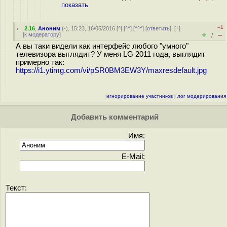
показать
–1
2.16
,
Аноним
(
-
), 15:23, 16/05/2016 [
^
] [
^^
] [
^^^
] [
ответить
]
[
↑
]
+
–
[
к модератору
]
/
А вы таки видели как интерфейс любого "умного"
телевизора выглядит? У меня LG 2011 года, выглядит
примерно так:
https://i1.ytimg.com/vi/pSR0BM3EW3Y/maxresdefault.jpg
игнорирование участников
|
лог модерирования
Добавить комментарий
Имя:
E-Mail:
Текст: