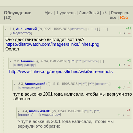
Обсуждение
Ajax
|
1 уровень
|
Линейный
|
+/-
|
Раскрыть
(12)
всё
|
RSS
+11
1.1
,
Анонимский
(
?
), 09:21, 15/05/2016 [
ответить
] [
﹢﹢﹢
] [
· · ·
]
+
–
[
к модератору
]
/
Оно действительно выглядит вот так?
https://distrowatch.com/images/slinks/linhes.png
Охлол
+2
2.2
,
Аноним
(
-
), 09:34, 15/05/2016 [
^
] [
^^
] [
^^^
] [
ответить
]
[
↓
]
+
–
[
к модератору
]
/
http://www.linhes.org/projects/linhes/wiki/Screenshots
+5
3.3
,
Анонимский
(
?
), 11:11, 15/05/2016 [
^
] [
^^
] [
^^^
] [
ответить
]
+
–
[
к модератору
]
/
тут в аське из 2001 года написали, чтобы мы вернули это
обратно
–1
4.4
,
Аноним84701
(
?
), 13:40, 15/05/2016 [
^
] [
^^
] [
^^^
]
+
–
[
ответить
]
[
к модератору
]
/
> тут в аське из 2001 года написали, чтобы мы
вернули это обратно