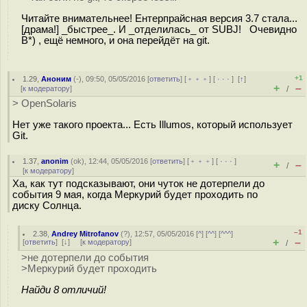
Читайте внимательнее! Ентерпрайсная версия 3.7 стала...
[драма!] _быстрее_. И _отделилась_ от SUBJ! Очевидно
B*) , ещё немного, и она перейдёт на git.
+1
1.29
,
Аноним
(
-
), 09:50, 05/05/2016 [
ответить
] [
﹢﹢﹢
] [
· · ·
]
[
↑
]
+
–
[
к модератору
]
/
> OpenSolaris
Нет уже такого проекта... Есть Illumos, который использует
Git.
1.37
,
anonim
(
ok
), 12:44, 05/05/2016 [
ответить
] [
﹢﹢﹢
] [
· · ·
]
+
–
/
[
к модератору
]
Ха, как тут подсказывают, они чуток не дотерпели до
события 9 мая, когда Меркурий будет проходить по
диску Солнца.
–1
2.38
,
Andrey Mitrofanov
(
?
), 12:57, 05/05/2016 [
^
] [
^^
] [
^^^
]
+
–
[
ответить
]
[
↓
] [
к модератору
]
/
>не дотерпели до события
>Меркурий будет проходить
Найди 8 отличий!