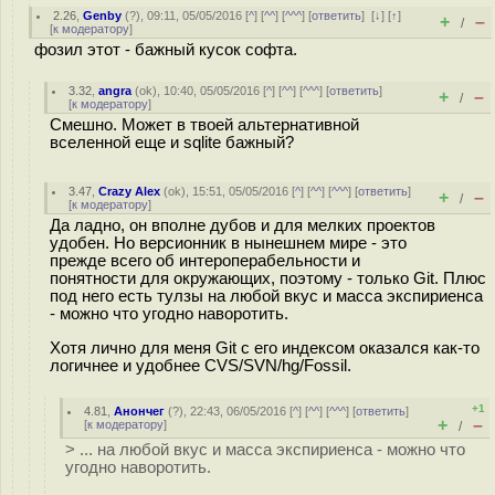
2.26
,
Genby
(
?
), 09:11, 05/05/2016 [
^
] [
^^
] [
^^^
] [
ответить
]
[
↓
] [
↑
]
+
–
/
[
к модератору
]
фозил этот - бажный кусок софта.
3.32
,
angra
(
ok
), 10:40, 05/05/2016 [
^
] [
^^
] [
^^^
] [
ответить
]
+
–
/
[
к модератору
]
Смешно. Может в твоей альтернативной
вселенной еще и sqlite бажный?
3.47
,
Crazy Alex
(
ok
), 15:51, 05/05/2016 [
^
] [
^^
] [
^^^
] [
ответить
]
+
–
/
[
к модератору
]
Да ладно, он вполне дубов и для мелких проектов
удобен. Но версионник в нынешнем мире - это
прежде всего об интероперабельности и
понятности для окружающих, поэтому - только Git. Плюс
под него есть тулзы на любой вкус и масса экспириенса
- можно что угодно наворотить.
Хотя лично для меня Git с его индексом оказался как-то
логичнее и удобнее CVS/SVN/hg/Fossil.
+1
4.81
,
Анончег
(
?
), 22:43, 06/05/2016 [
^
] [
^^
] [
^^^
] [
ответить
]
+
–
[
к модератору
]
/
> ... на любой вкус и масса экспириенса - можно что
угодно наворотить.