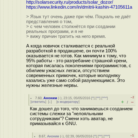
http://solarsecurity.ru/products/solar_dozor/
https://www.linkedin.com/in/dmitrii-kashin-47105611a
> Язык тут очень даже при чём. Поцкаль не даёт
представления о том,
> с чем человек столкнётся при создании
реальных программ, и я не
> вижу причин тратить на него время.
А когда новичок сталкивается с реальной
разработкой в продакшене, он почти 100%
оказывается не готов. Как минимум к тому, что
95% работы - это разгребание страшной хрени,
которая писалась поколениями программистов, с
обилием ужасных легаси, отсутствием
современных примочек, которые молодняку
казались уже само собой разумеющимся. Это
нужны железные нервы.
–2
7.60
,
Аноним
(
-
), 23:15, 05/05/2016 [
^
] [
^^
] [
^^^
]
+
–
[
ответить
]
[
↓
] [
к модератору
]
/
Как дошел до того, что занимаешься созданием
системы слежки за "нелояльными
сотрудниками"? Смени хоть аватар, не
примазывайся к GNU.
–1
8.67
,
Аноним
(
-
), 02:39, 06/05/2016 [
^
] [
^^
] [
^^^
]