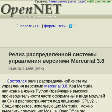
Профиль:
Аноним
(
вход
|
регистрация
)
неRU
opennet.me
[
новости
/
+++
|
форум
|
теги
|
]
Релиз распределённой системы
управления версиями Mercurial 3.8
04.05.2016 12:55 (MSK)
Состоялся
релиз распределённой системы
управления версиями
Mercurial 3.8
. Код Mercurial
написан на языке Python (требующие высокой
производительности части оформлены в виде модулей
на Си) и распространяется под лицензией GPLv2+.
Среди проектов, использующих Mercurial, можно
выделить следующие: Mozilla, OpenOffice.org,