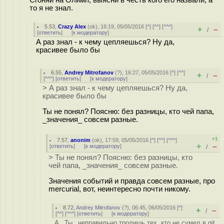
то я не знал.
5.53
,
Crazy Alex
(
ok
), 16:19, 05/05/2016 [
^
] [
^^
] [
^^^
]
+
–
/
[
ответить
]
[
к модератору
]
А раз знал - к чему цепляешься? Ну да,
красивее было бы
6.55
,
Andrey Mitrofanov
(
?
), 16:27, 05/05/2016 [
^
] [
^^
]
+
–
/
[
^^^
] [
ответить
]
[
к модератору
]
> А раз знал - к чему цепляешься? Ну да,
красивее было бы
Ты не понял? Поясню: без разницы, кто чей папа,
_значения_ совсем разные.
+1
7.57
,
anonim
(
ok
), 17:59, 05/05/2016 [
^
] [
^^
] [
^^^
]
+
–
[
ответить
]
[
к модератору
]
/
> Ты не понял? Поясню: без разницы, кто
чей папа, _значения_ совсем разные.
Значения событий и правда совсем разные, про
mercurial, вот, неинтересно почти никому.
8.72
,
Andrey Mitrofanov
(
?
), 06:45, 06/05/2016 [
^
]
+
–
/
[
^^
] [
^^^
] [
ответить
]
[
к модератору
]
А _Ты_ неправильно тролишь тех, кто не сумел в git