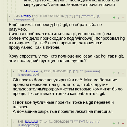
А чё, круто же звучит: "последний пользователь
меркуриала". #нетакойкаквсе и прочая-прочая
2.35
,
Dmitry
(
??
), 11:59, 05/05/2016 [
^
] [
^^
] [
^^^
] [
ответить
]
[
↑
]
+
–
/
[
к модератору
]
Ещё понимаю переход hg->git, но обратный.. не
разумею.
Лично я пробовал вкатиться на git, исплевался (тем
более что дело происходило под Windows), попробовал hg
и втянулся. Тут всё очень приятно, лаконично и
продуманно. Как в питоне.
Хочу спросить у тех, кто полноценно юзал как hg, так и git,
чем последний функционально лучше?
3.36
,
Аноним
(
-
), 12:20, 05/05/2016 [
^
] [
^^
] [
^^^
] [
ответить
]
+
–
/
[
к модератору
]
Git просто более популярный и всё. Многие большие
проекты переходят на git для того, чтобы другим
пользователям/программистам которые коммитят было
проще. Т.к. они знают только как работать с git.
Я вот все публичные проекты тоже на git перевел и
плююсь.
А домашние закрытые проекты лежат на mercurial.
3.43
,
ШШШШ
(
?
), 14:41, 05/05/2016 [
^
] [
^^
] [
^^^
] [
ответить
]
+
–
/
[
к модератору
]