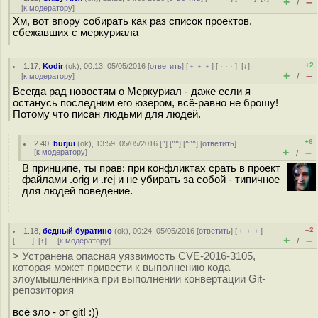
+
–
/
[
к модератору
]
Хм, вот впору собирать как раз список проектов,
сбежавших с меркуриала
+2
1.17
,
Kodir
(
ok
), 00:13, 05/05/2016 [
ответить
] [
﹢﹢﹢
] [
· · ·
]
[
↓
]
+
–
[
к модератору
]
/
Всегда рад новостям о Меркуриал - даже если я
останусь последним его юзером, всё-равно не брошу!
Потому что писан людьми для людей.
+6
2.40
,
burjui
(
ok
), 13:59, 05/05/2016 [
^
] [
^^
] [
^^^
] [
ответить
]
+
–
[
к модератору
]
/
В принципе, ты прав: при конфликтах срать в проект
файлами .orig и .rej и не убирать за собой - типичное
для людей поведение.
–2
1.18
,
бедный буратино
(
ok
), 00:24, 05/05/2016 [
ответить
] [
﹢﹢﹢
]
+
–
[
· · ·
]
[
↑
] [
к модератору
]
/
> Устранена опасная уязвимость CVE-2016-3105,
которая может привести к выполнению кода
злоумышленника при выполнении конвертации Git-
репозитория
всё зло - от git! :))