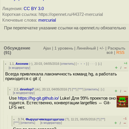
Лицензия:
CC BY 3.0
Короткая ссылка: https://opennet.ru/44372-mercurial
Ключевые слова:
mercurial
При перепечатке указание ссылки на opennet.ru обязательно
Обсуждение
Ajax
|
1 уровень
|
Линейный
|
+/-
|
Раскрыть
(91)
всё
|
RSS
+4
1.1
,
Аноним
(
-
), 20:03, 04/05/2016 [
ответить
] [
﹢﹢﹢
] [
· · ·
]
[
↓
]
+
–
[
к модератору
]
/
Всегда привлекала лаконичность команд hg, а работать
приходится с git :(
2.2
,
develop7
(
ok
), 20:13, 04/05/2016 [
^
] [
^^
] [
^^^
] [
ответить
]
[
↓
]
+
–
/
[
к модератору
]
Use
https://hg-git.github.io/
Luke! Для 99% проектов оно
годится. Естественно, конвертации largefiles ⇔ Git-
LFS нет.
–1
3.74
,
Фырушгчямзщшгщшгшш
(
?
), 11:21, 06/05/2016 [
^
] [
^^
]
+
–
[
^^^
] [
ответить
]
[
к модератору
]
/