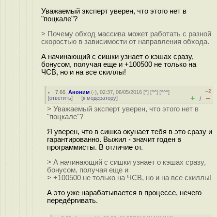
Уважаемый эксперт уверен, что этого нет в
"поцкале"?
> Почему обход массива может работать с разной
скоростью в зависимости от направления обхода.
А начинающий с сишки узнает о кэшах сразу,
бонусом, получая еще и +100500 не только на
ЧСВ, но и на все скиллы!
–2
7.66
,
Аноним
(
-
), 02:37, 06/05/2016 [
^
] [
^^
] [
^^^
]
+
–
[
ответить
]
[
к модератору
]
/
> Уважаемый эксперт уверен, что этого нет в
"поцкале"?
Я уверен, что в сишка окунает тебя в это сразу и
гарантированно. Выжил - значит годен в
программисты. В отличие от.
> А начинающий с сишки узнает о кэшах сразу,
бонусом, получая еще и
> +100500 не только на ЧСВ, но и на все скиллы!
А это уже нарабатывается в процессе, нечего
передёргивать.