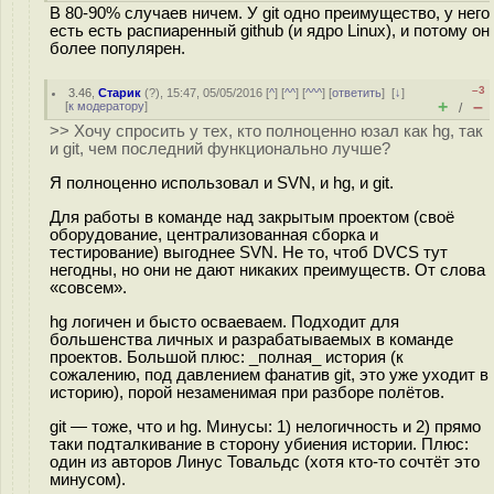
В 80-90% случаев ничем. У git одно преимущество, у него
есть есть распиаренный github (и ядро Linux), и потому он
более популярен.
–3
3.46
,
Старик
(
?
), 15:47, 05/05/2016 [
^
] [
^^
] [
^^^
] [
ответить
]
[
↓
]
+
–
[
к модератору
]
/
>> Хочу спросить у тех, кто полноценно юзал как hg, так
и git, чем последний функционально лучше?
Я полноценно использовал и SVN, и hg, и git.
Для работы в команде над закрытым проектом (своё
оборудование, централизованная сборка и
тестирование) выгоднее SVN. Не то, чтоб DVCS тут
негодны, но они не дают никаких преимуществ. От слова
«совсем».
hg логичен и бысто осваеваем. Подходит для
большенства личных и разрабатываемых в команде
проектов. Большой плюс: _полная_ история (к
сожалению, под давлением фанатив git, это уже уходит в
историю), порой незаменимая при разборе полётов.
git — тоже, что и hg. Минусы: 1) нелогичность и 2) прямо
таки подталкивание в сторону убиения истории. Плюс:
один из авторов Линус Товальдс (хотя кто-то сочтёт это
минусом).