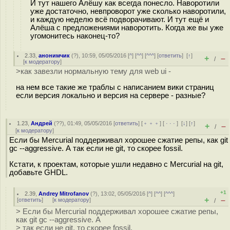
И тут нашего Алёшу как всегда понесло. Наворотили
уже достаточно, невпроворот уже сколько наворотили,
и каждую неделю всё подворачивают. И тут ещё и
Алёша с предложениями наворотить. Когда же вы уже
угомонитесь наконец-то?
2.33
,
анонимчик
(
?
), 10:59, 05/05/2016 [
^
] [
^^
] [
^^^
] [
ответить
]
[
↑
]
+
–
/
[
к модератору
]
>как завезли нормальную тему для web ui -
на нем все такие же траблы с написанием вики страниц
если версия локально и версия на сервере - разные?
1.23
,
Андрей
(
??
), 01:49, 05/05/2016 [
ответить
] [
﹢﹢﹢
] [
· · ·
]
[
↓
] [
↑
]
+
–
/
[
к модератору
]
Если бы Mercurial поддерживал хорошее сжатие репы, как git
gc --aggressive. А так если не git, то скорее fossil.
Кстати, к проектам, которые ушли недавно с Mercurial на git,
добавьте GHDL.
+1
2.39
,
Andrey Mitrofanov
(
?
), 13:02, 05/05/2016 [
^
] [
^^
] [
^^^
]
+
–
[
ответить
]
[
к модератору
]
/
> Если бы Mercurial поддерживал хорошее сжатие репы,
как git gc --aggressive. А
> так если не git, то скорее fossil.