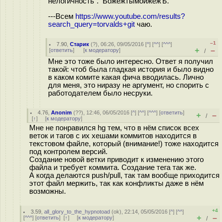
нелогичность". БожежтымойжежЪ.
---Всем
https://www.youtube.com/results?
search_query=torvalds+git
чаю.
–1
7.90
,
Старик
(
?
), 06:26, 09/05/2016 [
^
] [
^^
] [
^^^
]
+
–
[
ответить
]
[
к модератору
]
/
Мне это тоже было интересно. Ответ я получил
такой: чтоб была гладкая история и было видно
в каком комите какая фича вводилась. Лично
для меня, это ниразу не аргумент, но спорить с
работодателем было несруки.
4.76
,
Anonim
(
??
), 12:46, 06/05/2016 [
^
] [
^^
] [
^^^
] [
ответить
]
+
–
/
[
↑
] [
к модератору
]
Мне не понравился hg тем, что в нём список всех
веток и тагов с их хешами коммитов находится в
текстовом файле, который (внимание!) тоже находится
под контролем версий.
Создание новой ветки приводит к изменению этого
файла и требует коммита. Создание тега так же.
А когда делаются push/pull, так там вообще приходится
этот файл мержить, так как конфликты даже в нём
возможны.
+4
3.59
,
all_glory_to_the_hypnotoad
(
ok
), 22:14, 05/05/2016 [
^
] [
^^
]
+
–
[
^^^
] [
ответить
]
[
↑
] [
к модератору
]
/