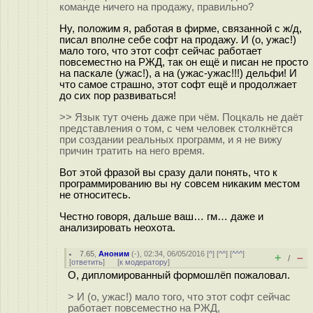
команде ничего на продажу, правильно?
Ну, положим я, работая в фирме, связанной с ж/д,
писал вполне себе софт на продажу. И (о, ужас!)
мало того, что этот софт сейчас работает
повсеместно на РЖД, так он ещё и писан не просто
на паскале (ужас!), а на (ужас-ужас!!!) дельфи! И
что самое страшно, этот софт ещё и продолжает
до сих пор развиваться!
>> Язык тут очень даже при чём. Поцкаль не даёт
представления о том, с чем человек столкнётся
при создании реальных программ, и я не вижу
причин тратить на него время.
Вот этой фразой вы сразу дали понять, что к
программированию вы ну совсем никаким местом
не относитесь.
Честно говоря, дальше ваш… гм… даже и
анализировать неохота.
7.65
,
Аноним
(
-
), 02:34, 06/05/2016 [
^
] [
^^
] [
^^^
]
+
–
/
[
ответить
]
[
к модератору
]
О, дипломированный формошлёп пожаловал.
> И (о, ужас!) мало того, что этот софт сейчас
работает повсеместно на РЖД,