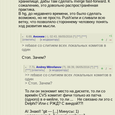
хранилище, дабы там сделать merge fast-forward. К
сожалению, это довольно распространённая
практика.
В hg, до недавнего времени, это было сделать
возможно, но не просто. Push'или и сливали всю
ветку, что позволяло стороннему человеку понять
ход развития мысли.
+1
6.69
,
Аноним
(
-
), 02:43, 06/05/2016 [
^
] [
^^
] [
^^^
]
+
–
[
ответить
]
[
к модератору
]
/
> rebase со слитием всех локальных комитов в
один
Стоп. Зачем?
7.71
,
Andrey Mitrofanov
(
?
), 06:39, 06/05/2016 [
^
] [
^^
]
+
–
/
[
^^^
] [
ответить
]
[
к модератору
]
>> rebase со слитием всех локальных комитов в
один
> Стоп. Зачем?
То ли он экономит место на дискете, то ли со
времён CVS комитит фичи только из патча
(одного) в е-мейле, то ли ... Не связано ли это с
Delphi? Или с РЖД? С виндой??!
А! Знаю!! "git — [...] Минусы: 1)