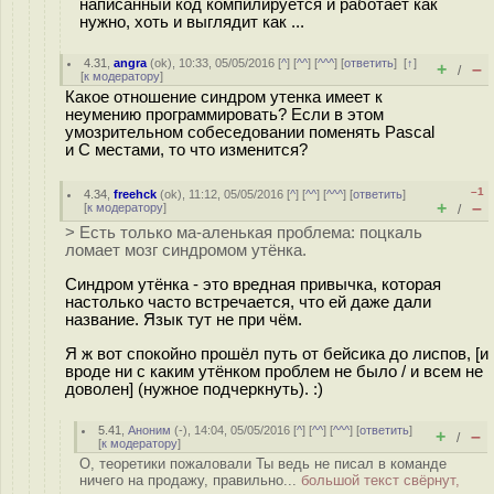
написанный код компилируется и работает как
нужно, хоть и выглядит как ...
4.31
,
angra
(
ok
), 10:33, 05/05/2016 [
^
] [
^^
] [
^^^
] [
ответить
]
[
↑
]
+
–
/
[
к модератору
]
Какое отношение синдром утенка имеет к
неумению программировать? Если в этом
умозрительном собеседовании поменять Pascal
и C местами, то что изменится?
–1
4.34
,
freehck
(
ok
), 11:12, 05/05/2016 [
^
] [
^^
] [
^^^
] [
ответить
]
+
–
[
к модератору
]
/
> Есть только ма-аленькая проблема: поцкаль
ломает мозг синдромом утёнка.
Синдром утёнка - это вредная привычка, которая
настолько часто встречается, что ей даже дали
название. Язык тут не при чём.
Я ж вот спокойно прошёл путь от бейсика до лиспов, [и
вроде ни с каким утёнком проблем не было / и всем не
доволен] (нужное подчеркнуть). :)
5.41
,
Аноним
(
-
), 14:04, 05/05/2016 [
^
] [
^^
] [
^^^
] [
ответить
]
+
–
/
[
к модератору
]
О, теоретики пожаловали Ты ведь не писал в команде
ничего на продажу, правильно...
большой текст свёрнут,