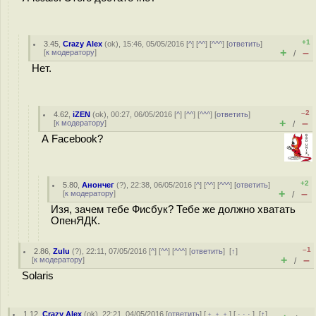
+1
3.45
,
Crazy Alex
(
ok
), 15:46, 05/05/2016 [
^
] [
^^
] [
^^^
] [
ответить
]
+
–
[
к модератору
]
/
Нет.
–2
4.62
,
iZEN
(
ok
), 00:27, 06/05/2016 [
^
] [
^^
] [
^^^
] [
ответить
]
+
–
[
к модератору
]
/
А Facebook?
+2
5.80
,
Анончег
(
?
), 22:38, 06/05/2016 [
^
] [
^^
] [
^^^
] [
ответить
]
+
–
[
к модератору
]
/
Изя, зачем тебе Фисбук? Тебе же должно хватать
ОпенЯДК.
–1
2.86
,
Zulu
(
?
), 22:11, 07/05/2016 [
^
] [
^^
] [
^^^
] [
ответить
]
[
↑
]
+
–
[
к модератору
]
/
Solaris
1.12
,
Crazy Alex
(
ok
), 22:21, 04/05/2016 [
ответить
] [
﹢﹢﹢
] [
· · ·
]
[
↑
]