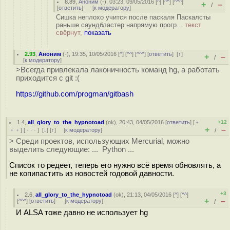
8.89
,
Аноним
(
-
), 03:23, 09/05/2016 [
^
] [
^^
] [
^^^
]
+
–
/
[
ответить
]
[
к модератору
]
Сишка неплохо учится после паскаля Паскалсты
раньше саундбластер напрямую прогр...
текст
свёрнут,
показать
2.93
,
Аноним
(
-
), 19:35, 10/05/2016 [
^
] [
^^
] [
^^^
] [
ответить
]
[
↑
]
+
–
/
[
к модератору
]
>Всегда привлекала лаконичность команд hg, а работать
приходится с git :(
https://github.com/progman/gitbash
1.4
,
all_glory_to_the_hypnotoad
(
ok
), 20:43, 04/05/2016 [
ответить
] [
﹢
+12
+
–
﹢﹢
] [
· · ·
]
[
↓
] [
↑
] [
к модератору
]
/
> Среди проектов, использующих Mercurial, можно
выделить следующие: ... Python ...
Список то редеет, теперь его нужно всё время обновлять, а
не копипастить из новостей годовой давности.
+3
2.6
,
all_glory_to_the_hypnotoad
(
ok
), 21:13, 04/05/2016 [
^
] [
^^
]
+
–
[
^^^
] [
ответить
]
[
к модератору
]
/
И ALSA тоже давно не использует hg