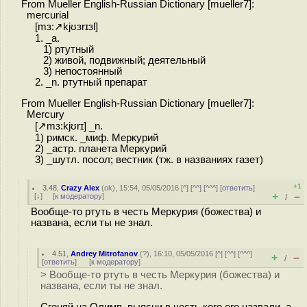
From Mueller English-Russian Dictionary [mueller7]:
mercurial
[mɜ:↗kjʊɜrɪɜl]
1. _a.
1) ртутный
2) живой, подвижный; деятельный
3) непостоянный
2. _n. ртутный препарат
From Mueller English-Russian Dictionary [mueller7]:
Mercury
[↗mɜ:kjʊrɪ] _n.
1) римск. _миф. Меркурий
2) _астр. планета Меркурий
3) _шутл. посол; вестник (тж. в названиях газет)
+1
3.48
,
Crazy Alex
(
ok
), 15:54, 05/05/2016 [
^
] [
^^
] [
^^^
] [
ответить
]
+
–
[
↓
] [
к модератору
]
/
Вообще-то ртуть в честь Меркурия (божества) и
названа, если ты не знал.
4.51
,
Andrey Mitrofanov
(
?
), 16:10, 05/05/2016 [
^
] [
^^
] [
^^^
]
+
–
/
[
ответить
]
[
к модератору
]
> Вообще-то ртуть в честь Меркурия (божества) и
названа, если ты не знал.
Сгоняй на Олимп, выясни в честь кого его назвали, а