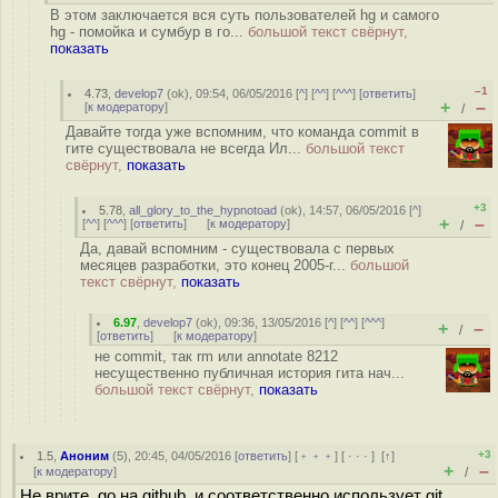
В этом заключается вся суть пользователей hg и самого
hg - помойка и сумбур в го...
большой текст свёрнут,
показать
–1
4.73
,
develop7
(
ok
), 09:54, 06/05/2016 [
^
] [
^^
] [
^^^
] [
ответить
]
+
–
[
к модератору
]
/
Давайте тогда уже вспомним, что команда commit в
гите существовала не всегда Ил...
большой текст
свёрнут,
показать
+3
5.78
,
all_glory_to_the_hypnotoad
(
ok
), 14:57, 06/05/2016 [
^
]
+
–
[
^^
] [
^^^
] [
ответить
]
[
к модератору
]
/
Да, давай вспомним - существовала с первых
месяцев разработки, это конец 2005-г...
большой
текст свёрнут,
показать
6.97
,
develop7
(
ok
), 09:36, 13/05/2016 [
^
] [
^^
] [
^^^
]
+
–
/
[
ответить
]
[
к модератору
]
не commit, так rm или annotate 8212
несущественно публичная история гита нач...
большой текст свёрнут,
показать
+3
1.5
,
Аноним
(
5
), 20:45, 04/05/2016 [
ответить
] [
﹢﹢﹢
] [
· · ·
]
[
↑
]
+
–
[
к модератору
]
/
Не врите, go на github, и соответственно использует git