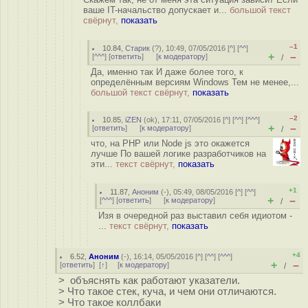
ваше IT-начальство допускает и...
большой текст
свёрнут,
показать
–1
10.84
,
Старик
(
?
), 10:49, 07/05/2016 [
^
] [
^^
]
+
–
[
^^^
] [
ответить
]
[
к модератору
]
/
Да, именно так И даже более того, к
определённым версиям Windows Тем не менее,...
большой текст свёрнут,
показать
–2
10.85
,
iZEN
(
ok
), 17:11, 07/05/2016 [
^
] [
^^
] [
^^^
]
+
–
[
ответить
]
[
к модератору
]
/
что, на PHP или Node js это окажется
лучше По вашей логике разработчиков на
эти...
текст свёрнут,
показать
+1
11.87
,
Аноним
(
-
), 05:49, 08/05/2016 [
^
] [
^^
]
+
–
[
^^^
] [
ответить
]
[
к модератору
]
/
Изя в очередной раз выставил себя идиотом -
...
текст свёрнут,
показать
+4
6.52
,
Аноним
(
-
), 16:14, 05/05/2016 [
^
] [
^^
] [
^^^
]
+
–
[
ответить
]
[
↑
] [
к модератору
]
/
> объяснять как работают указатели.
> Что такое стек, куча, и чем они отличаются.
> Что такое коллбаки