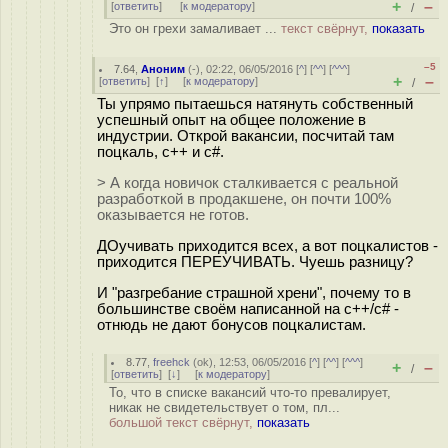
+
–
[
ответить
]
[
к модератору
]
/
Это он грехи замаливает ...
текст свёрнут,
показать
–5
7.64
,
Аноним
(
-
), 02:22, 06/05/2016 [
^
] [
^^
] [
^^^
]
+
–
[
ответить
]
[
↑
] [
к модератору
]
/
Ты упрямо пытаешься натянуть собственный
успешный опыт на общее положение в
индустрии. Открой вакансии, посчитай там
поцкаль, с++ и c#.
> А когда новичок сталкивается с реальной
разработкой в продакшене, он почти 100%
оказывается не готов.
ДОучивать приходится всех, а вот поцкалистов -
приходится ПЕРЕУЧИВАТЬ. Чуешь разницу?
И "разгребание страшной хрени", почему то в
большинстве своём написанной на с++/c# -
отнюдь не дают бонусов поцкалистам.
8.77
,
freehck
(
ok
), 12:53, 06/05/2016 [
^
] [
^^
] [
^^^
]
+
–
/
[
ответить
]
[
↓
] [
к модератору
]
То, что в списке вакансий что-то превалирует,
никак не свидетельствует о том, пл...
большой текст свёрнут,
показать