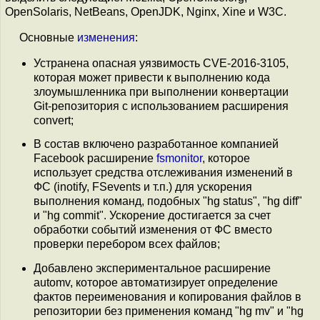
OpenSolaris, NetBeans, OpenJDK, Nginx, Xine и W3C.
Основные
изменения
:
Устранена опасная уязвимость CVE-2016-3105,
которая может привести к выполнению кода
злоумышленника при выполнении конвертации
Git-репозитория с использованием расширения
convert;
В состав включено разработанное компанией
Facebook расширение
fsmonitor
, которое
использует средства отслеживания изменений в
ФС (inotify, FSevents и т.п.) для ускорения
выполнения команд, подобных "hg status", "hg diff"
и "hg commit". Ускорение достигается за счет
обработки событий изменения от ФС вместо
проверки перебором всех файлов;
Добавлено экспериментальное расширение
automv, которое автоматизирует определение
фактов переименования и копирования файлов в
репозитории без применения команд "hg mv" и "hg