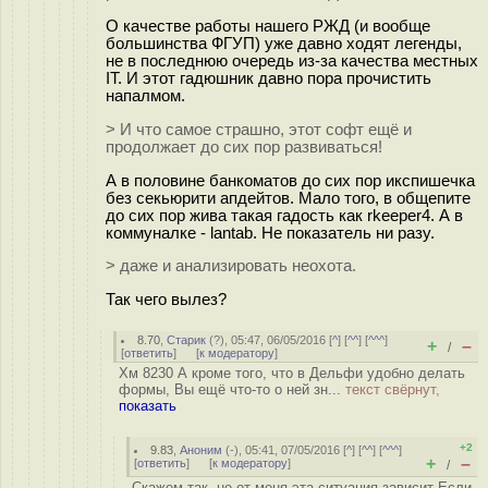
О качестве работы нашего РЖД (и вообще
большинства ФГУП) уже давно ходят легенды,
не в последнюю очередь из-за качества местных
IT. И этот гадюшник давно пора прочистить
напалмом.
> И что самое страшно, этот софт ещё и
продолжает до сих пор развиваться!
А в половине банкоматов до сих пор икспишечка
без секьюрити апдейтов. Мало того, в общепите
до сих пор жива такая гадость как rkeeper4. А в
коммуналке - lantab. Не показатель ни разу.
> даже и анализировать неохота.
Так чего вылез?
8.70
,
Старик
(
?
), 05:47, 06/05/2016 [
^
] [
^^
] [
^^^
]
+
–
/
[
ответить
]
[
к модератору
]
Хм 8230 А кроме того, что в Дельфи удобно делать
формы, Вы ещё что-то о ней зн...
текст свёрнут,
показать
+2
9.83
,
Аноним
(
-
), 05:41, 07/05/2016 [
^
] [
^^
] [
^^^
]
+
–
[
ответить
]
[
к модератору
]
/
Скажем так, не от меня эта ситуация зависит Если