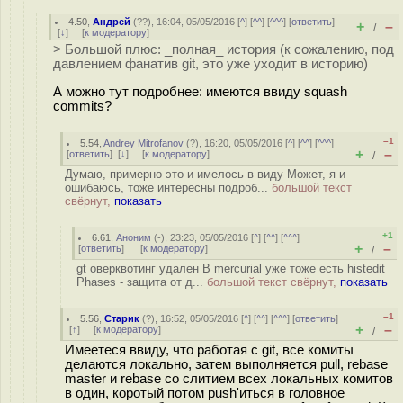
4.50
,
Андрей
(
??
), 16:04, 05/05/2016 [
^
] [
^^
] [
^^^
] [
ответить
]
+
–
/
[
↓
] [
к модератору
]
> Большой плюс: _полная_ история (к сожалению, под
давлением фанатив git, это уже уходит в историю)
А можно тут подробнее: имеются ввиду squash
commits?
–1
5.54
,
Andrey Mitrofanov
(
?
), 16:20, 05/05/2016 [
^
] [
^^
] [
^^^
]
+
–
[
ответить
]
[
↓
] [
к модератору
]
/
Думаю, примерно это и имелось в виду Может, я и
ошибаюсь, тоже интересны подроб...
большой текст
свёрнут,
показать
+1
6.61
,
Аноним
(
-
), 23:23, 05/05/2016 [
^
] [
^^
] [
^^^
]
+
–
[
ответить
]
[
к модератору
]
/
gt оверквотинг удален В mercurial уже тоже есть histedit
Phases - защита от д...
большой текст свёрнут,
показать
–1
5.56
,
Старик
(
?
), 16:52, 05/05/2016 [
^
] [
^^
] [
^^^
] [
ответить
]
+
–
[
↑
] [
к модератору
]
/
Имеетеся ввиду, что работая с git, все комиты
делаются локально, затем выполняется pull, rebase
master и rebase со слитием всех локальных комитов
в один, коротый потом push'иться в головное