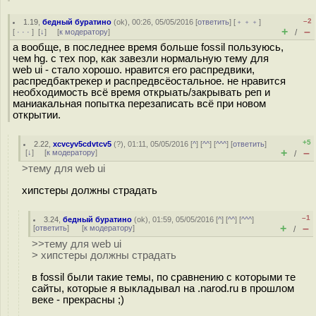
–2
1.19
,
бедный буратино
(
ok
), 00:26, 05/05/2016 [
ответить
] [
﹢﹢﹢
]
+
–
[
· · ·
]
[
↓
] [
к модератору
]
/
а вообще, в последнее время больше fossil пользуюсь,
чем hg. с тех пор, как завезли нормальную тему для
web ui - стало хорошо. нравится его распредвики,
распредбактрекер и распредвсёостальное. не нравится
необходимость всё время открыать/закрывать реп и
маниакальная попытка перезаписать всё при новом
открытии.
+5
2.22
,
xcvcyv5cdvtcv5
(
?
), 01:11, 05/05/2016 [
^
] [
^^
] [
^^^
] [
ответить
]
+
–
[
↓
] [
к модератору
]
/
>тему для web ui
хипстеры должны страдать
–1
3.24
,
бедный буратино
(
ok
), 01:59, 05/05/2016 [
^
] [
^^
] [
^^^
]
+
–
[
ответить
]
[
к модератору
]
/
>>тему для web ui
> хипстеры должны страдать
в fossil были такие темы, по сравнению с которыми те
сайты, которые я выкладывал на .narod.ru в прошлом
веке - прекрасны ;)