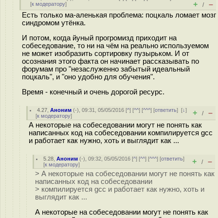
+
–
[
к модератору
]
/
Есть только ма-аленькая проблема: поцкаль ломает мозг
синдромом утёнка.
И потом, когда йуный прогромизд приходит на
собеседование, то ни на чём на реально используемом
не может изобразить сортировку пузырьком. И от
осознания этого факта он начинает рассказывать по
форумам про "незаслуженно забытый идеальный
поцкаль", и "оно удобно для обучения".
Время - конечный и очень дорогой ресурс.
4.27
,
Аноним
(
-
), 09:31, 05/05/2016 [
^
] [
^^
] [
^^^
] [
ответить
]
[
↓
]
+
–
/
[
к модератору
]
А некоторые на собеседовании могут не понять как
написанных код на собеседовании компилируется gcc
и работает как нужно, хоть и выглядит как ...
5.28
,
Аноним
(
-
), 09:32, 05/05/2016 [
^
] [
^^
] [
^^^
] [
ответить
]
+
–
/
[
к модератору
]
> А некоторые на собеседовании могут не понять как
написанных код на собеседовании
> компилируется gcc и работает как нужно, хоть и
выглядит как ...
А некоторые на собеседовании могут не понять как