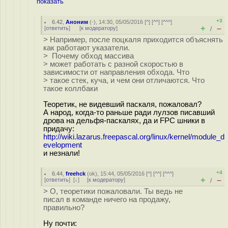
показать
+3
6.42
,
Аноним
(
-
), 14:30, 05/05/2016 [
^
] [
^^
] [
^^^
]
+
–
[
ответить
]
[
к модератору
]
/
> Например, после поцкаля приходится объяснять
как работают указатели.
> Почему обход массива
> может работать с разной скоростью в
зависимости от направления обхода. Что
> такое стек, куча, и чем они отличаются. Что
такое коллбаки
Теоретик, не видевший паскаля, пожаловал?
А народ, когда-то раньше ради лулзов писавший
дрова на дельфя-паскалях, да и FPC шники в
придачу:
http://wiki.lazarus.freepascal.org/linux/kernel/module_d
evelopment
и незнали!
+4
6.44
,
freehck
(
ok
), 15:44, 05/05/2016 [
^
] [
^^
] [
^^^
]
+
–
[
ответить
]
[
↓
] [
к модератору
]
/
> О, теоретики пожаловали. Ты ведь не
писал в команде ничего на продажу,
правильно?
Ну почти: