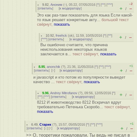
–2
9.82
,
Аноним
(
-
), 05:22, 07/05/2016 [
^
] [
^^
] [
^^^
]
+
–
[
ответить
]
[
к модератору
]
/
Это как раз-таки показатель для языка Если какой-
то язык решает конкретные акту...
большой текст
свёрнут,
показать
10.92
,
freehck
(
ok
), 11:59, 10/05/2016 [
^
] [
^^
]
+
–
/
[
^^^
] [
ответить
]
[
к модератору
]
Вы ошибочно считаете, что причина
неиспользования некоторых языков
заключается в...
текст свёрнут,
показать
+1
8.95
,
anonchik
(
?
), 21:36, 11/05/2016 [
^
] [
^^
] [
^^^
]
+
–
[
ответить
]
[
↑
] [
к модератору
]
/
и javascript и кто потом из популярности выведет
качество ...
текст свёрнут,
показать
9.96
,
Andrey Mitrofanov
(
?
), 09:56, 12/05/2016 [
^
]
+
–
/
[
^^
] [
^^^
] [
ответить
]
[
к модератору
]
8212 И животноводство 8212 Вскричал вдруг
требовательно Петенька Скоробо...
текст свёрнут,
показать
+1
6.49
,
Старик
(
?
), 15:57, 05/05/2016 [
^
] [
^^
] [
^^^
]
+
–
[
ответить
]
[
↓
] [
↑
] [
к модератору
]
/
>> О, теоретики пожаловали. Ты ведь не писал в