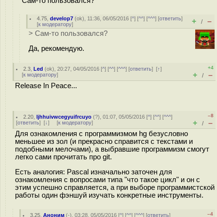
Сам-то пользовался?
4.75
,
develop7
(
ok
), 11:36, 06/05/2016 [
^
] [
^^
] [
^^^
] [
ответить
]
+
–
/
[
к модератору
]
> Сам-то пользовался?
Да, рекомендую.
+4
2.3
,
Led
(
ok
), 20:27, 04/05/2016 [
^
] [
^^
] [
^^^
] [
ответить
]
[
↑
]
+
–
[
к модератору
]
/
Release In Peace...
–8
2.20
,
ljhhuivwcegyuifrcuyo
(
?
), 01:07, 05/05/2016 [
^
] [
^^
] [
^^^
]
+
–
[
ответить
]
[
↓
] [
к модератору
]
/
Для ознакомления с программизмом hg безусловно
меньшее из зол (и прекрасно справится с текстами и
подобными мелочами), а выбравшие программизм смогут
легко сами прочитать про git.
Есть аналогия: Pascal изначально заточен для
ознакомления с вопросами типа "что такое цикл" и он с
этим успешно справляется, а при выборе программистской
работы один фэншуй изучать конкретные инструменты.
–4
3.25
,
Аноним
(
-
), 03:28, 05/05/2016 [
^
] [
^^
] [
^^^
] [
ответить
]