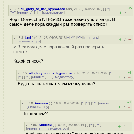
+5
2.7
,
all_glory_to_the_hypnotoad
(
ok
), 21:21, 04/05/2016 [
^
] [
^^
]
+
–
[
^^^
] [
ответить
]
[
↓
] [
к модератору
]
/
Чорт, Dovecot и NTFS-3G тоже давно ушли на git. В
самом деле пора каждый раз проверять список.
3.8
,
Led
(
ok
), 21:23, 04/05/2016 [
^
] [
^^
] [
^^^
] [
ответить
]
+
–
/
[
к модератору
]
> В самом деле пора каждый раз проверять
список.
Какой список?
+3
4.9
,
all_glory_to_the_hypnotoad
(
ok
), 21:26, 04/05/2016 [
^
]
+
–
[
^^
] [
^^^
] [
ответить
]
[
к модератору
]
/
Будешь пользователем меркуриала?
+2
5.30
,
Аноним
(
-
), 10:18, 05/05/2016 [
^
] [
^^
] [
^^^
] [
ответить
]
+
–
[
к модератору
]
/
Последним?
6.68
,
Аноним
(
-
), 02:40, 06/05/2016 [
^
] [
^^
] [
^^^
]
+
–
/
[
ответить
]
[
к модератору
]