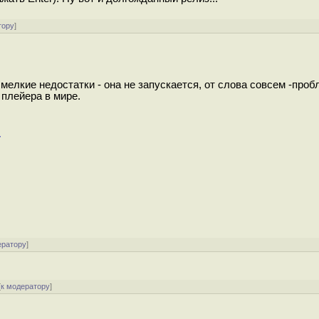
тору
]
мелкие недостатки - она не запускается, от слова совсем -проб
плейера в мире.
7
ератору
]
[
к модератору
]