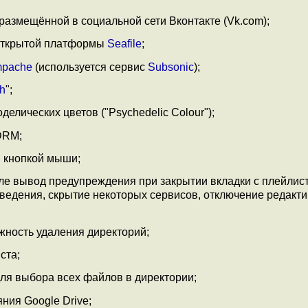
размещённой в социальной сети Вконтакте (Vk.com);
 открытой платформы
Seafile
;
pache
(используется сервис
Subsonic
);
h
";
елических цветов ("Psychedelic Colour");
DRM;
й кнопкой мыши;
ле вывод предупреждения при закрытии вкладки с плейлис
ведения, скрытие некоторых сервисов, отключение редакт
ность удаления директорий;
ста;
ля выбора всех файлов в директории;
ния Google Drive;