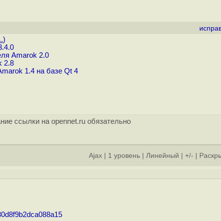
испра
.
)
.4.0
ля Amarok 2.0
 2.8
marok 1.4 на базе Qt 4
ние ссылки на opennet.ru обязательно
Ajax
|
1 уровень
|
Линейный
|
+/-
|
Раскры
430d8f9b2dca088a15