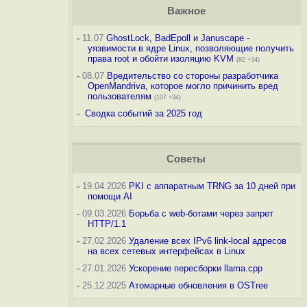
Важное
-
11.07
GhostLock, BadEpoll и Januscape -
уязвимости в ядре Linux, позволяющие получить
права root и обойти изоляцию KVM
(82 +34)
-
08.07
Вредительство со стороны разработчика
OpenMandriva, которое могло причинить вред
пользователям
(107 +34)
-
Сводка событий за 2025 год
Советы
-
19.04.2026
PKI с аппаратным TRNG за 10 дней при
помощи AI
-
09.03.2026
Борьба с web-ботами через запрет
HTTP/1.1
-
27.02.2026
Удаление всех IPv6 link-local адресов
на всех сетевых интерфейсах в Linux
-
27.01.2026
Ускорение пересборки llama.cpp
-
25.12.2025
Атомарные обновления в OSTree