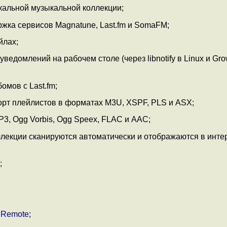
кальной музыкальной коллекции;
жка сервисов Magnatune, Last.fm и SomaFM;
йлах;
едомлений на рабочем столе (через libnotify в Linux и Gro
омов с Last.fm;
орт плейлистов в форматах M3U, XSPF, PLS и ASX;
, Ogg Vorbis, Ogg Speex, FLAC и AAC;
екции сканируются автоматически и отображаются в инте
;
 Remote
;