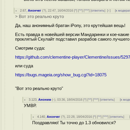
2.67
,
Анончег
(
?
), 22:47, 16/04/2016 [
^
] [
^^
] [
^^^
] [
ответить
]
[
↑
] [
к модера
> Вот это реально круто
Да, наш анонимный братан iPony, это крутейшая вещь!
Есть правда в новейшей версии Мандаринки и кое-какие 
проклятый Скулайт подставил разрабов самого лучшего 
Смотрим суда:
https://github.com/clementine-player/Clementine/issues/529
или суда
https://bugs.mageia.org/show_bug.cgi?id=18075
"Вот это реально круто"
3.123
,
Аноним
(
-
), 03:36, 18/04/2016 [
^
] [
^^
] [
^^^
] [
ответить
]
[
к мод
УМВР.
4.140
,
Анончег
(
?
), 22:28, 18/04/2016 [
^
] [
^^
] [
^^^
] [
ответить
]
Поздравляю! Ты точно до 1.3 обновился?