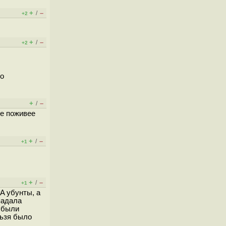
+
–
/
+2
+
–
/
+2
то
+
–
/
ще поживее
+
–
/
+1
+
–
/
+1
A убунты, а
падала
е были
льзя было