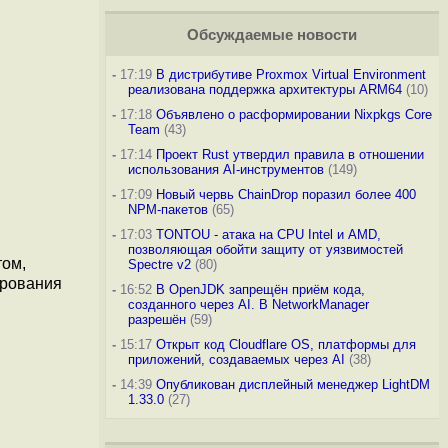
Обсуждаемые новости
-
17:19
В дистрибутиве Proxmox Virtual Environment
реализована поддержка архитектуры ARM64
(10)
-
17:18
Объявлено о расформировании Nixpkgs Core
Team
(43)
-
17:14
Проект Rust утвердил правила в отношении
использования AI-инструментов
(149)
-
17:09
Новый червь ChainDrop поразил более 400
NPM-пакетов
(65)
-
17:03
TONTOU - атака на CPU Intel и AMD,
позволяющая обойти защиту от уязвимостей
том,
Spectre v2
(80)
ирования
-
16:52
В OpenJDK запрещён приём кода,
созданного через AI. В NetworkManager
разрешён
(59)
-
15:17
Открыт код Cloudflare OS, платформы для
приложений, создаваемых через AI
(38)
-
14:39
Опубликован дисплейный менеджер LightDM
1.33.0
(27)