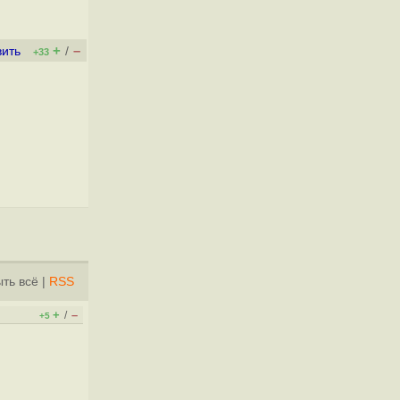
+
–
вить
/
+33
ть всё
|
RSS
+
–
/
+5