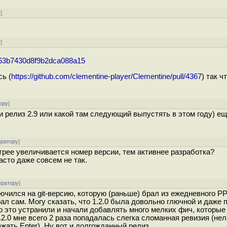
у
]
у
]
/663b7430d8f9b2dca088a15
сь (
https://github.com/clementine-player/Clementine/pull/4367
) так ч
ору
]
ли релиз 2.9 или какой там следующий выпустять в этом году) е
ератору
]
трее увеличивается номер версии, тем активнее разработка?
асто даже совсем не так.
ератору
]
ючился на git-версию, которую (раньше) брал из ежедневного PP
л сам. Могу сказать, что 1.2.0 была довольно глючной и даже 
стро это устранили и начали добавлять много мелких фич, которы
.2.0 мне всего 2 раза попадалась слегка сломанная ревизия (не
ать Enter). Ну вот и долгожданный релиз...