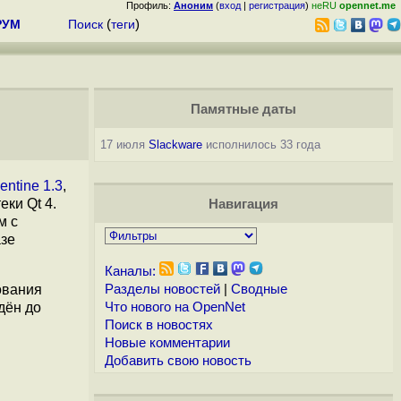
Профиль:
Аноним
(
вход
|
регистрация
)
неRU
opennet.me
РУМ
Поиск
(
теги
)
Памятные даты
17 июля
Slackware
исполнилось 33 года
entine 1.3
,
ки Qt 4.
Навигация
м с
азе
Каналы:
ования
Разделы новостей
|
Сводные
дён до
Что нового на OpenNet
Поиск в новостях
Новые комментарии
Добавить свою новость