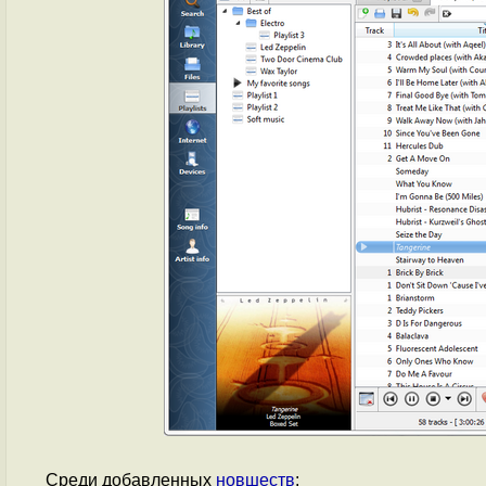
Среди добавленных
новшеств
: