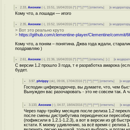
2.33
,
Аноним
(
-
), 15:51, 16/04/2016 [
^
] [
^^
] [
^^^
] [
ответить
]
[
к модератор
Кому что, а лошади — игого
2.35
,
Аноним
(
-
), 15:52, 16/04/2016 [
^
] [
^^
] [
^^^
] [
ответить
]
[
к модератор
> Вот это реально круто
>
https://github.com/clementine-player/Clementine/commit
Кому что, а поням – понятина. Джва года ждали, старали
поздравляю )
2.61
,
Аноним
(
-
), 21:36, 16/04/2016 [
^
] [
^^
] [
^^^
] [
ответить
]
[
↓
] [
к модерат
С версии 1.2 прошло 3 года, т е разработка амарока (ес
будет.
3.97
,
phrippy
(
ok
), 09:06, 17/04/2016 [
^
] [
^^
] [
^^^
] [
ответить
]
[
к мод
Господин циферкодрочер, вы думаете, что, чем быс
Вынужден вас разочаровать - это не совсем так. А ч
3.133
,
Аноним
(
-
), 04:37, 18/04/2016 [
^
] [
^^
] [
^^^
] [
ответить
]
[
к мод
Через пару-тройку месяцев после релиза 1.2 перекл
после смены дистрибутива периодически пересобира
(пофиксили в 1.2.1-1.2.3), а вот в версии из git бы
кстати. К моему удивлению, за всё время с релиза 1
включить песню мышкой, только выбрать и потом наж