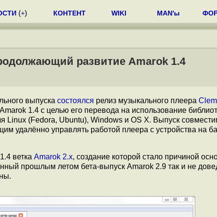
ОСТИ
(
+
)
КОНТЕНТ
WIKI
MAN'ы
ФО
продолжающий развитие Amarok 1.4
ельного выпуска
состоялся
релиз музыкального плеера
Clem
arok 1.4 с целью его перевода на использование библиоте
я Linux (Fedora, Ubuntu), Windows и OS X. Выпуск совмести
щим удалённо управлять работой плеера с устройства на б
1.4 ветка
Amarok 2.x
, создание которой стало причиной осн
енный прошлым летом бета-выпуск Amarok 2.9 так и не дове
ны.