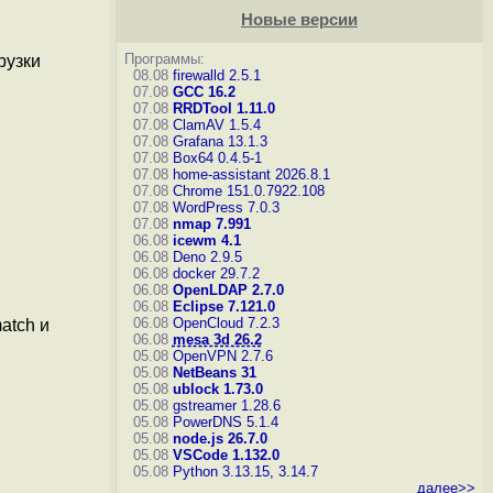
Новые версии
Программы:
рузки
08.08
firewalld 2.5.1
07.08
GCC 16.2
07.08
RRDTool 1.11.0
07.08
ClamAV 1.5.4
07.08
Grafana 13.1.3
07.08
Box64 0.4.5-1
07.08
home-assistant 2026.8.1
07.08
Chrome 151.0.7922.108
07.08
WordPress 7.0.3
07.08
nmap 7.991
06.08
icewm 4.1
06.08
Deno 2.9.5
06.08
docker 29.7.2
06.08
OpenLDAP 2.7.0
06.08
Eclipse 7.121.0
06.08
OpenCloud 7.2.3
match и
06.08
mesa 3d 26.2
05.08
OpenVPN 2.7.6
05.08
NetBeans 31
05.08
ublock 1.73.0
05.08
gstreamer 1.28.6
05.08
PowerDNS 5.1.4
05.08
node.js 26.7.0
05.08
VSCode 1.132.0
05.08
Python 3.13.15, 3.14.7
далее>>