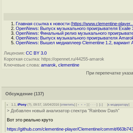
Главная ссылка к новости (
https://www.clementine-player...
OpenNews: Выпуск музыкального проигрывателя Exaile 3
OpenNews: Финальный релиз музыкального проигрывате
OpenNews: Выпуск музыкального проигрывателя Amarok
OpenNews: Вышел медиаплеер Clementine 1.2, вариант A
Лицензия:
CC BY 3.0
Короткая ссылка: https://opennet.ru/44255-amarok
Ключевые слова:
amarok
,
clementine
При перепечатке указа
Обсуждение
(137)
1.1
,
iPony
(
?
), 09:57, 16/04/2016 [
ответить
] [
﹢﹢﹢
] [
· · ·
]
[
↓
] [
к модератору
]
> Добавлен новый анализатор спектра "Rainbow Dash"
Вот это реально круто
https://github.com/clementine-player/Clementine/commit/663b7