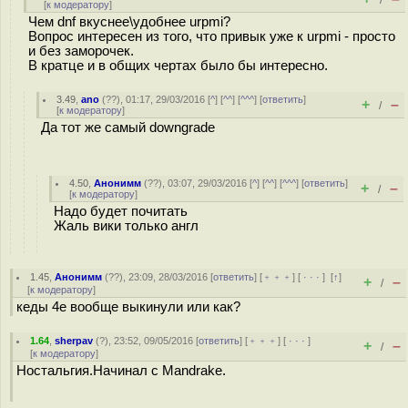
/
[
к модератору
]
Чем dnf вкуснее\удобнее urpmi?
Вопрос интересен из того, что привык уже к urpmi - просто
и без заморочек.
В кратце и в общих чертах было бы интересно.
3.49
,
ano
(
??
), 01:17, 29/03/2016 [
^
] [
^^
] [
^^^
] [
ответить
]
+
–
/
[
к модератору
]
Да тот же самый downgrade
4.50
,
Анонимм
(
??
), 03:07, 29/03/2016 [
^
] [
^^
] [
^^^
] [
ответить
]
+
–
/
[
к модератору
]
Надо будет почитать
Жаль вики только англ
1.45
,
Анонимм
(
??
), 23:09, 28/03/2016 [
ответить
] [
﹢﹢﹢
] [
· · ·
]
[
↑
]
+
–
/
[
к модератору
]
кеды 4е вообще выкинули или как?
1.64
,
sherpav
(
?
), 23:52, 09/05/2016 [
ответить
] [
﹢﹢﹢
] [
· · ·
]
+
–
/
[
к модератору
]
Ностальгия.Начинал с Mandrake.