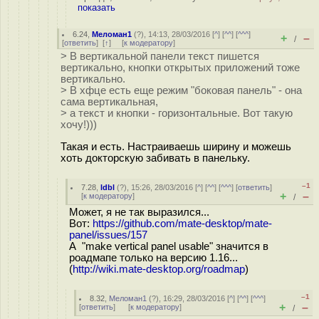
показать
6.24
,
Меломан1
(
?
), 14:13, 28/03/2016 [
^
] [
^^
] [
^^^
]
+
–
/
[
ответить
]
[
↑
] [
к модератору
]
> В вертикальной панели текст пишется
вертикально, кнопки открытых приложений тоже
вертикально.
> В хфце есть еще режим "боковая панель" - она
сама вертикальная,
> а текст и кнопки - горизонтальные. Вот такую
хочу!)))
Такая и есть. Настраиваешь ширину и можешь
хоть докторскую забивать в панельку.
–1
7.28
,
ldbl
(
?
), 15:26, 28/03/2016 [
^
] [
^^
] [
^^^
] [
ответить
]
+
–
[
к модератору
]
/
Может, я не так выразился...
Вот:
https://github.com/mate-desktop/mate-
panel/issues/157
А "make vertical panel usable" значится в
роадмапе только на версию 1.16...
(
http://wiki.mate-desktop.org/roadmap
)
–1
8.32
,
Меломан1
(
?
), 16:29, 28/03/2016 [
^
] [
^^
] [
^^^
]
+
–
[
ответить
]
[
к модератору
]
/