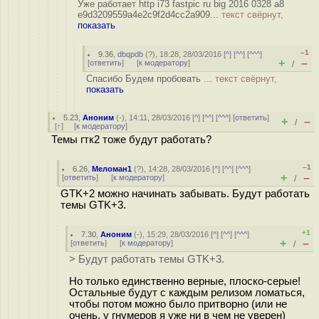
Уже работает http i73 fastpic ru big 2016 0328 a8
e9d3209559a4e2c9f2d4cc2a909...
текст свёрнут,
показать
–1
9.36
,
dbqpdb
(
?
), 18:28, 28/03/2016 [
^
] [
^^
] [
^^^
]
+
–
[
ответить
]
[
к модератору
]
/
Спасибо Будем пробовать ...
текст свёрнут,
показать
5.23
,
Аноним
(
-
), 14:11, 28/03/2016 [
^
] [
^^
] [
^^^
] [
ответить
]
+
–
/
[
↑
] [
к модератору
]
Темы гтк2 тоже будут работать?
–1
6.26
,
Меломан1
(
?
), 14:28, 28/03/2016 [
^
] [
^^
] [
^^^
]
+
–
[
ответить
]
[
к модератору
]
/
GTK+2 можно начинать забывать. Будут работать
темы GTK+3.
+1
7.30
,
Аноним
(
-
), 15:29, 28/03/2016 [
^
] [
^^
] [
^^^
]
+
–
[
ответить
]
[
к модератору
]
/
> Будут работать темы GTK+3.
Но только единственно верные, плоско-серые!
Остальные будут с каждым релизом ломаться,
чтобы потом можно было притворно (или не
очень, у гнумеров я уже ни в чем не уверен)