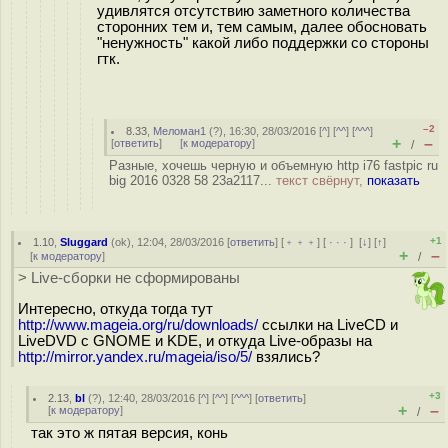
удивлятся отсутствию заметного количества
сторонних тем и, тем самым, далее обосновать
"ненужность" какой либо поддержки со стороны
гтк.
–2
8.33
,
Меломан1
(
?
), 16:30, 28/03/2016 [
^
] [
^^
] [
^^^
]
+
–
[
ответить
]
[
к модератору
]
/
Разные, хочешь черную и объемную http i76 fastpic ru
big 2016 0328 58 23a2117...
текст свёрнут,
показать
+1
1.10
,
Sluggard
(
ok
), 12:04, 28/03/2016 [
ответить
] [
﹢﹢﹢
] [
· · ·
]
[
↓
] [
↑
]
+
–
[
к модератору
]
/
> Live-сборки не сформированы
Интересно, откуда тогда тут
http://www.mageia.org/ru/downloads/
ссылки на LiveCD и
LiveDVD с GNOME и KDE, и откуда Live-образы на
http://mirror.yandex.ru/mageia/iso/5/
взялись?
+3
2.13
,
bl
(
?
), 12:40, 28/03/2016 [
^
] [
^^
] [
^^^
] [
ответить
]
+
–
[
к модератору
]
/
так это ж пятая версия, конь