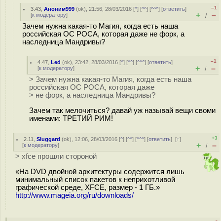
–1
3.43
,
Аноним999
(
ok
), 21:56, 28/03/2016 [
^
] [
^^
] [
^^^
] [
ответить
]
+
–
[
к модератору
]
/
Зачем нужна какая-то Магия, когда есть наша
российская ОС РОСА, которая даже не форк, а
наследница Мандривы?
–1
4.47
,
Led
(
ok
), 23:42, 28/03/2016 [
^
] [
^^
] [
^^^
] [
ответить
]
+
–
[
к модератору
]
/
> Зачем нужна какая-то Магия, когда есть наша
российская ОС РОСА, которая даже
> не форк, а наследница Мандривы?
Зачем так мелочиться? давай уж называй вещи своми
именами: ТРЕТИЙ РИМ!
+3
2.11
,
Sluggard
(
ok
), 12:06, 28/03/2016 [
^
] [
^^
] [
^^^
] [
ответить
]
[
↑
]
+
–
[
к модератору
]
/
> xfce прошли стороной
«На DVD двойной архитектуры содержится лишь
минимальный список пакетов к неприхотливой
графической среде, XFCE, размер - 1 ГБ.»
http://www.mageia.org/ru/downloads/