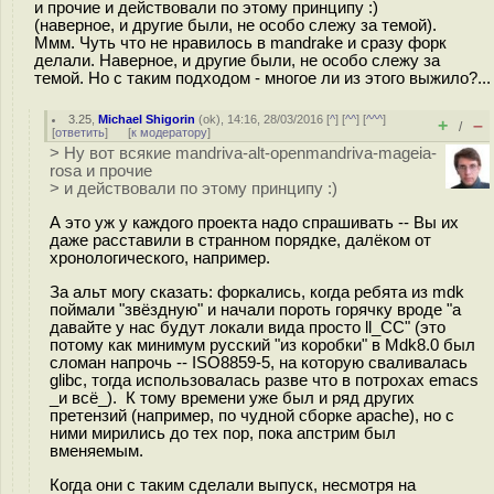
и прочие и действовали по этому принципу :)
(наверное, и другие были, не особо слежу за темой).
Ммм. Чуть что не нравилось в mandrake и сразу форк
делали. Наверное, и другие были, не особо слежу за
темой. Но с таким подходом - многое ли из этого выжило?...
3.25
,
Michael Shigorin
(
ok
), 14:16, 28/03/2016 [
^
] [
^^
] [
^^^
]
+
–
/
[
ответить
]
[
к модератору
]
> Ну вот всякие mandriva-alt-openmandriva-mageia-
rosa и прочие
> и действовали по этому принципу :)
А это уж у каждого проекта надо спрашивать -- Вы их
даже расставили в странном порядке, далёком от
хронологического, например.
За альт могу сказать: форкались, когда ребята из mdk
поймали "звёздную" и начали пороть горячку вроде "а
давайте у нас будут локали вида просто ll_CC" (это
потому как минимум русский "из коробки" в Mdk8.0 был
сломан напрочь -- ISO8859-5, на которую сваливалась
glibc, тогда использовалась разве что в потрохах emacs
_и всё_). К тому времени уже был и ряд других
претензий (например, по чудной сборке apache), но с
ними мирились до тех пор, пока апстрим был
вменяемым.
Когда они с таким сделали выпуск, несмотря на