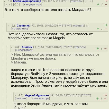
–2
1.3
,
Какаянахренразница
(
ok
), 09:05, 28/03/2016 [
ответить
] [
﹢﹢﹢
]
+
–
[
· · ·
]
[
↓
] [
↑
] [
к модератору
]
/
Это то, что сообщество хотело назвать Мандалой?
+4
2.5
,
Странник
(
??
), 10:08, 28/03/2016 [
^
] [
^^
] [
^^^
] [
ответить
]
[
↓
]
+
–
[
к модератору
]
/
Нет. Мандалой хотели назвать то, что осталось от
Mandriva уже после форка Mageia.
3.38
,
Аноним
(
-
), 20:54, 28/03/2016 [
^
] [
^^
] [
^^^
] [
ответить
]
+
–
/
[
к модератору
]
> Нет. Мандалой хотели назвать то, что осталось от
Mandriva уже после форка
> Mageia.
видел в жизни ток 1го человека юзавшего старую
бородатую RedHat'у и 2 человека юзающих тогдашнюю
Мандриву. Был ничего так дистр, но сам его не
использовал. Просто смотрел у людей все ок было и они
довольные были. Аниме там и прочую лабуду смотрели.
–1
4.51
,
бедный буратино
(
ok
), 06:40, 29/03/2016 [
^
] [
^^
] [
^^^
]
+
–
[
ответить
]
[
к модератору
]
/
я юзал бородатый мандрейк, и что. все там
были :)