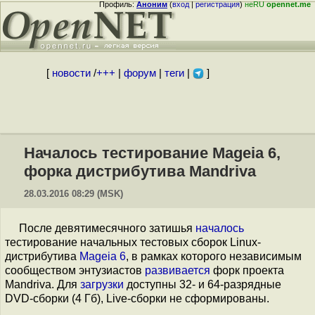
Профиль:
Аноним
(
вход
|
регистрация
)
неRU
opennet.me
[
новости
/
+++
|
форум
|
теги
|
]
Началось тестирование Mageia 6,
форка дистрибутива Mandriva
28.03.2016 08:29 (MSK)
После девятимесячного затишья
началось
тестирование начальных тестовых сборок Linux-
дистрибутива
Mageia 6
, в рамках которого независимым
сообществом энтузиастов
развивается
форк проекта
Mandriva. Для
загрузки
доступны 32- и 64-разрядные
DVD-сборки (4 Гб), Live-сборки не сформированы.