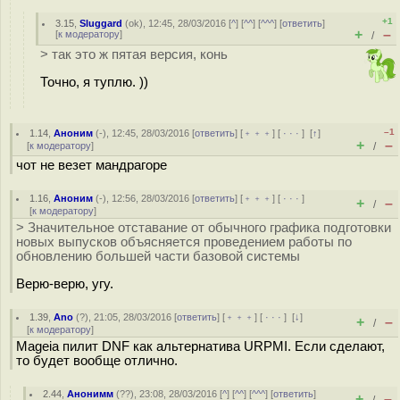
+1
3.15
,
Sluggard
(
ok
), 12:45, 28/03/2016 [
^
] [
^^
] [
^^^
] [
ответить
]
+
–
[
к модератору
]
/
> так это ж пятая версия, конь
Точно, я туплю. ))
–1
1.14
,
Аноним
(
-
), 12:45, 28/03/2016 [
ответить
] [
﹢﹢﹢
] [
· · ·
]
[
↑
]
+
–
[
к модератору
]
/
чот не везет мандрагоре
1.16
,
Аноним
(
-
), 12:56, 28/03/2016 [
ответить
] [
﹢﹢﹢
] [
· · ·
]
+
–
/
[
к модератору
]
> Значительное отставание от обычного графика подготовки
новых выпусков объясняется проведением работы по
обновлению большей части базовой системы
Верю-верю, угу.
1.39
,
Ano
(
?
), 21:05, 28/03/2016 [
ответить
] [
﹢﹢﹢
] [
· · ·
]
[
↓
]
+
–
/
[
к модератору
]
Mageia пилит DNF как альтернатива URPMI. Если сделают,
то будет вообще отлично.
2.44
,
Анонимм
(
??
), 23:08, 28/03/2016 [
^
] [
^^
] [
^^^
] [
ответить
]
+
–