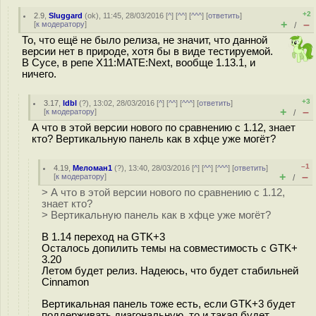
+2
2.9
,
Sluggard
(
ok
), 11:45, 28/03/2016 [
^
] [
^^
] [
^^^
] [
ответить
]
+
–
[
к модератору
]
/
То, что ещё не было релиза, не значит, что данной
версии нет в природе, хотя бы в виде тестируемой.
В Сусе, в репе X11:MATE:Next, вообще 1.13.1, и
ничего.
+3
3.17
,
ldbl
(
?
), 13:02, 28/03/2016 [
^
] [
^^
] [
^^^
] [
ответить
]
+
–
[
к модератору
]
/
А что в этой версии нового по сравнению с 1.12, знает
кто? Вертикальную панель как в хфце уже могёт?
–1
4.19
,
Меломан1
(
?
), 13:40, 28/03/2016 [
^
] [
^^
] [
^^^
] [
ответить
]
+
–
[
к модератору
]
/
> А что в этой версии нового по сравнению с 1.12,
знает кто?
> Вертикальную панель как в хфце уже могёт?
В 1.14 переход на GTK+3
Осталось допилить темы на совместимость с GTK+
3.20
Летом будет релиз. Надеюсь, что будет стабильней
Cinnamon
Вертикальная панель тоже есть, если GTK+3 будет
поддерживать диагональную, то и такая будет.