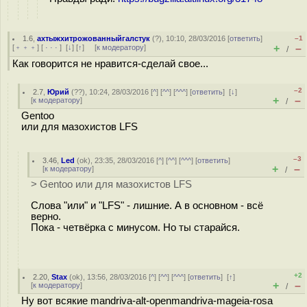
1.6
,
ахтыжхитрожованныйгалстук
(
?
), 10:10, 28/03/2016 [
ответить
]
–1
+
–
[
﹢﹢﹢
] [
· · ·
]
[
↓
] [
↑
] [
к модератору
]
/
Как говорится не нравится-сделай свое...
–2
2.7
,
Юрий
(
??
), 10:24, 28/03/2016 [
^
] [
^^
] [
^^^
] [
ответить
]
[
↓
]
+
–
[
к модератору
]
/
Gentoo
или для мазохистов LFS
–3
3.46
,
Led
(
ok
), 23:35, 28/03/2016 [
^
] [
^^
] [
^^^
] [
ответить
]
+
–
[
к модератору
]
/
> Gentoo или для мазохистов LFS
Слова "или" и "LFS" - лишние. А в основном - всё
верно.
Пока - четвёрка с минусом. Но ты старайся.
+2
2.20
,
Stax
(
ok
), 13:56, 28/03/2016 [
^
] [
^^
] [
^^^
] [
ответить
]
[
↑
]
+
–
[
к модератору
]
/
Ну вот всякие mandriva-alt-openmandriva-mageia-rosa