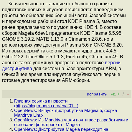
Значительное отставание от обычного графика
подготовки новых выпусков объясняется проведением
работы по обновлению большей части базовой системы
и переходом на рабочий стол KDE Plasma 5, вместо
ранее предлагаемого по умолчанию KDE 4. В составе
сборок Mageia 6dev1 предлагается KDE Plasma 5.5.95,
GNOME 3.19.2, MATE 1.13.0 и Cinnamon 2.8.6, но в
репозиториях уже доступны Plasma 5.6 и GNOME 3.20.
Из новых версий также отмечаются ядро Linux 4.4.5,
Glibc 2.22, LibreOffice 5.1.1.3, Firefox 45, Chromium 49. В
анонсе также упомянут прогресс в подготовке
версии
дистрибутива
для систем на базе архитектуры ARM, в
ближайшее время планируется опубликовать первые
готовые для тестирования ARM-сборки.
+
–
исправить
/
+11
Главная ссылка к новости
(
https://blog.mageia.org/en/201...
)
OpenNews: Выпуск дистрибутива Mageia 5, форка
Mandriva Linux
OpenNews: Из Mandriva ушли почти все разработчики и
основали форк проекта - Mageia
OpenNews: Дистрибутив Mageia переходит на