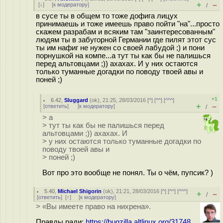
+
–
[
↓
] [
к модератору
]
/
в сусе ты в общем то тоже дофига лицух
принимаешь и тоже имеешь право пойти "на"...просто
скажем разрабам и всяким там "заинтересованным"
людям ты в забугорной Германии где пилят этот сус
ты им нафиг не нужен со своей лабудой ;) и пони
порнушкой на компе...а тут ты как бы не палишься
перед альтовцами ;)) ахахах. И у них остаются
только туманные догадки по поводу твоей авы и
поней ;)
+1
6.42
,
Sluggard
(
ok
), 21:25, 28/03/2016 [
^
] [
^^
] [
^^^
]
+
–
[
ответить
]
[
к модератору
]
/
> а
> тут ты как бы не палишься перед
альтовцами ;)) ахахах. И
> у них остаются только туманные догадки по
поводу твоей авы и
> поней ;)
Вот про это вообще не понял. Ты о чём, пупсик? )
5.40
,
Michael Shigorin
(
ok
), 21:21, 28/03/2016 [
^
] [
^^
] [
^^^
]
+
–
/
[
ответить
]
[
↑
] [
к модератору
]
> «Вы имеете право на нихрена».
Правды ради:
https://bugzilla.altlinux.org/31748