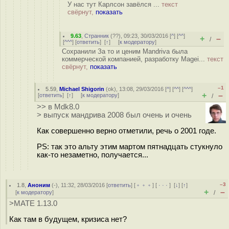
У нас тут Карлсон завёлся ...
текст
свёрнут,
показать
9.63
,
Странник
(
??
), 09:23, 30/03/2016 [
^
] [
^^
]
+
–
/
[
^^^
] [
ответить
]
[
↑
] [
к модератору
]
Сохранили За то и ценим Mandriva была
коммерческой компанией, разработку Magei...
текст
свёрнут,
показать
–1
5.59
,
Michael Shigorin
(
ok
), 13:08, 29/03/2016 [
^
] [
^^
] [
^^^
]
+
–
[
ответить
]
[
↑
] [
к модератору
]
/
>> в Mdk8.0
> выпуск мандрива 2008 был очень и очень
Как совершенно верно отметили, речь о 2001 годе.
PS: так это альту этим мартом пятнадцать стукнуло
как-то незаметно, получается...
–3
1.8
,
Аноним
(
-
), 11:32, 28/03/2016 [
ответить
] [
﹢﹢﹢
] [
· · ·
]
[
↓
] [
↑
]
+
–
[
к модератору
]
/
>MATE 1.13.0
Как там в будущем, кризиса нет?