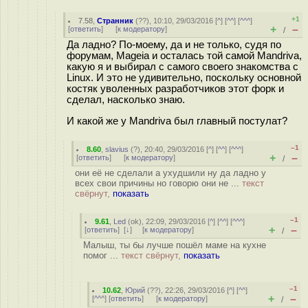
+1
7.58
,
Странник
(
??
), 10:10, 29/03/2016 [
^
] [
^^
] [
^^^
]
+
–
[
ответить
]
[
к модератору
]
/
Да ладно? По-моему, да и не только, судя по
форумам, Mageia и осталась той самой Mandriva,
какую я и выбирал с самого своего знакомства с
Linux. И это не удивительно, поскольку основной
костяк уволенных разработчиков этот форк и
сделал, насколько знаю.
И какой же у Mandriva был главный постулат?
–1
8.60
,
slavius
(
?
), 20:40, 29/03/2016 [
^
] [
^^
] [
^^^
]
+
–
[
ответить
]
[
к модератору
]
/
они её не сделали а ухудшили ну да ладно у
всех свои причины но говорю они не ...
текст
свёрнут,
показать
–1
9.61
,
Led
(
ok
), 22:09, 29/03/2016 [
^
] [
^^
] [
^^^
]
+
–
[
ответить
]
[
↓
] [
к модератору
]
/
Малыш, ты бы лучше пошёл маме на кухне
помог ...
текст свёрнут,
показать
–1
10.62
,
Юрий
(
??
), 22:26, 29/03/2016 [
^
] [
^^
]
+
–
[
^^^
] [
ответить
]
[
к модератору
]
/