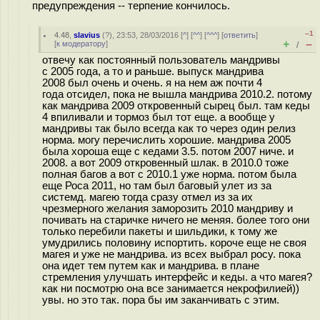
предупреждения -- терпение кончилось.
–1
4.48
,
slavius
(
?
), 23:53, 28/03/2016 [
^
] [
^^
] [
^^^
] [
ответить
]
+
–
[
к модератору
]
/
отвечу как постоянный пользователь мандривы
с 2005 года, а то и раньше. выпуск мандрива
2008 был очень и очень. я на нем аж почти 4
года отсидел, пока не вышла мандрива 2010.2. потому
как мандрива 2009 откровенный сырец был. там кеды
4 впиливали и тормоз был тот еще. а вообще у
мандривы так было всегда как то через один релиз
норма. могу перечислить хорошие. мандрива 2005
была хороша еще с кедами 3.5. потом 2007 ниче. и
2008. а вот 2009 откровенный шлак. в 2010.0 тоже
полная багов а вот с 2010.1 уже норма. потом была
еще Роса 2011, но там был баговый улет из за
системд. магею тогда сразу отмел из за их
чрезмерного желания заморозить 2010 мандриву и
почивать на старичке ничего не меняя. более того они
только перебили пакеты и шильдики, к тому же
умудрились половину испортить. короче еще не своя
магея и уже не мандрива. из всех выбрал росу. пока
она идет тем путем как и мандрива. в плане
стремления улучшать интерфейс и кеды. а что магея?
как ни посмотрю она все занимается некрофилией))
увы. но это так. пора бы им заканчивать с этим.