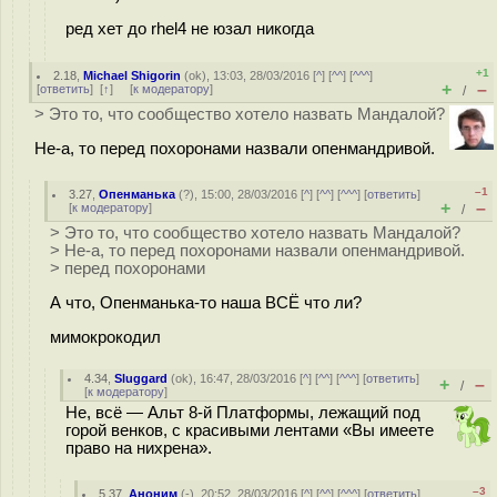
ред хет до rhel4 не юзал никогда
+1
2.18
,
Michael Shigorin
(
ok
), 13:03, 28/03/2016 [
^
] [
^^
] [
^^^
]
+
–
[
ответить
]
[
↑
] [
к модератору
]
/
> Это то, что сообщество хотело назвать Мандалой?
Не-а, то перед похоронами назвали опенмандривой.
–1
3.27
,
Опенманька
(
?
), 15:00, 28/03/2016 [
^
] [
^^
] [
^^^
] [
ответить
]
+
–
[
к модератору
]
/
> Это то, что сообщество хотело назвать Мандалой?
> Не-а, то перед похоронами назвали опенмандривой.
> перед похоронами
А что, Опенманька-то наша ВСЁ что ли?
мимокрокодил
4.34
,
Sluggard
(
ok
), 16:47, 28/03/2016 [
^
] [
^^
] [
^^^
] [
ответить
]
+
–
/
[
к модератору
]
Не, всё — Альт 8-й Платформы, лежащий под
горой венков, с красивыми лентами «Вы имеете
право на нихрена».
–3
5.37
,
Аноним
(
-
), 20:52, 28/03/2016 [
^
] [
^^
] [
^^^
] [
ответить
]