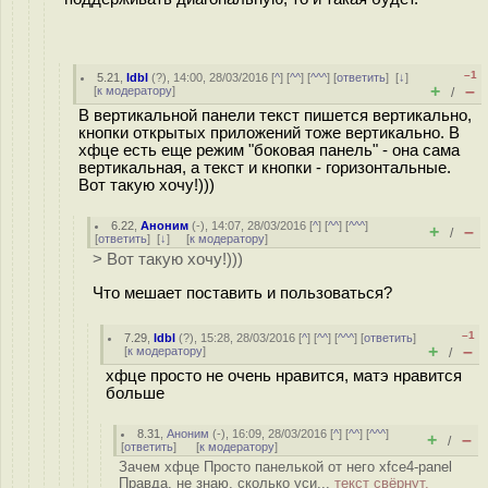
–1
5.21
,
ldbl
(
?
), 14:00, 28/03/2016 [
^
] [
^^
] [
^^^
] [
ответить
]
[
↓
]
+
–
[
к модератору
]
/
В вертикальной панели текст пишется вертикально,
кнопки открытых приложений тоже вертикально. В
хфце есть еще режим "боковая панель" - она сама
вертикальная, а текст и кнопки - горизонтальные.
Вот такую хочу!)))
6.22
,
Аноним
(
-
), 14:07, 28/03/2016 [
^
] [
^^
] [
^^^
]
+
–
/
[
ответить
]
[
↓
] [
к модератору
]
> Вот такую хочу!)))
Что мешает поставить и пользоваться?
–1
7.29
,
ldbl
(
?
), 15:28, 28/03/2016 [
^
] [
^^
] [
^^^
] [
ответить
]
+
–
[
к модератору
]
/
хфце просто не очень нравится, матэ нравится
больше
8.31
,
Аноним
(
-
), 16:09, 28/03/2016 [
^
] [
^^
] [
^^^
]
+
–
/
[
ответить
]
[
к модератору
]
Зачем хфце Просто панелькой от него xfce4-panel
Правда, не знаю, сколько уси...
текст свёрнут,