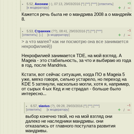
+1
5.52
,
Аноним
(
-
), 07:13, 29/03/2016 [
^
] [
^^
] [
^^^
] [
ответить
]
+
–
[
к модератору
]
/
Кажется речь была не о мандрива 2008 а о мандрейк
8.
–1
5.53
,
Странник
(
??
), 08:41, 29/03/2016 [
^
] [
^^
] [
^^^
]
+
–
[
ответить
]
[
↓
] [
к модератору
]
/
> а что магея? как ни посмотрю она все занимается
некрофилией))
Некрофилией занимается TDE, на мой взгляд. А
Mageia - это стабильность, за что и выбираю из года
в год, после Mandriva.
Кстати, вот сейчас ситуация, когда ПО в Mageia 5
уже, мягко говоря, сильно устарело, но переход на
KDE 5 затянули, насколько могли, хотя я, например,
от сырых 4-ых Кед и не страдал - больше было
интересно...
–1
6.57
,
slavius
(
?
), 09:28, 29/03/2016 [
^
] [
^^
] [
^^^
]
+
–
[
ответить
]
[
к модератору
]
/
выбор конечно твой, но на мой взгляд они
далеко не наследники мандривы. они
отказались от главного постулата развития
мандривы.