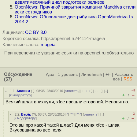
девятимесячный цикл подготовки релизов
OpenNews: Причиной закрытия компании Mandriva стали
иски сотрудников
OpenNews: Обновление дистрибутива OpenMandriva Lx
2014.2
Лицензия:
CC BY 3.0
Короткая ссылка: https://opennet.ru/44114-mageia
Ключевые слова:
mageia
При перепечатке указание ссылки на opennet.ru обязательно
Обсуждение
Ajax
|
1 уровень
|
Линейный
|
+/-
|
Раскрыть
(57)
всё
|
RSS
–8
1.1
,
Аноним
(
-
), 08:35, 28/03/2016 [
ответить
] [
﹢﹢﹢
] [
· · ·
]
[
↓
]
+
–
[
к модератору
]
/
Всякий шлак впихнули, xfce прошли стороной. Непонятно.
–2
2.2
,
Васёк
(
?
), 08:57, 28/03/2016 [
^
] [
^^
] [
^^^
] [
ответить
]
[
↓
]
+
–
[
к модератору
]
/
Это вы про какой такой шлак? Для меня xfce - шлак.
Вкусовщина во все поля