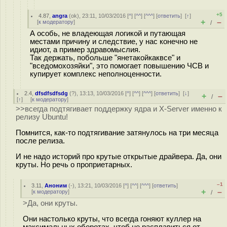
+5
4.87
,
angra
(
ok
), 23:11, 10/03/2016 [
^
] [
^^
] [
^^^
] [
ответить
]
[
↑
]
+
–
[
к модератору
]
/
А особь, не владеющая логикой и путающая
местами причину и следствие, у нас конечно не
идиот, а пример здравомыслия.
Так держать, побольше "янетакойкаквсе" и
"вседомохозяйки", это помогает повышению ЧСВ и
купирует комплекс неполноценности.
2.4
,
dfsdfsdfsdg
(
?
), 13:13, 10/03/2016 [
^
] [
^^
] [
^^^
] [
ответить
]
[
↓
]
+
–
/
[
↑
] [
к модератору
]
>>всегда подтягивает поддержку ядра и X-Server именно к
релизу Ubuntu!
Помнится, как-то подтягивание затянулось на три месяца
после релиза.
И не надо историй про крутые открытые драйвера. Да, они
круты. Но речь о проприетарных.
–1
3.11
,
Аноним
(
-
), 13:21, 10/03/2016 [
^
] [
^^
] [
^^^
] [
ответить
]
+
–
[
к модератору
]
/
>Да, они круты.
Они настолько круты, что всегда гоняют куллер на
максимальных оборотах, чтоб не расплавиться от