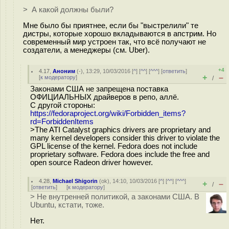
> А какой должны были?
Мне было бы приятнее, если бы "выстрелили" те
дистры, которые хорошо вкладываются в апстрим. Но
современный мир устроен так, что всё получают не
создатели, а менеджеры (см. Uber).
+4
4.17
,
Аноним
(
-
), 13:29, 10/03/2016 [
^
] [
^^
] [
^^^
] [
ответить
]
+
–
[
к модератору
]
/
Законами США не запрещена поставка
ОФИЦИАЛЬНЫХ драйверов в репо, аллё.
С другой стороны:
https://fedoraproject.org/wiki/Forbidden_items?
rd=ForbiddenItems
>The ATI Catalyst graphics drivers are proprietary and
many kernel developers consider this driver to violate the
GPL license of the kernel. Fedora does not include
proprietary software. Fedora does include the free and
open source Radeon driver however.
4.28
,
Michael Shigorin
(
ok
), 14:10, 10/03/2016 [
^
] [
^^
] [
^^^
]
+
–
/
[
ответить
]
[
к модератору
]
> Не внутренней политикой, а законами США. В
Ubuntu, кстати, тоже.
Нет.