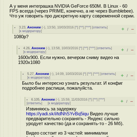
А у меня интеграшка NVIDIA GeForce 650M. В Linux - 60
FPS всегда (через PRIME, конечно, а не через Bumblebee).
Что уж говорить про дискретную карту современной серии.
3.23
,
Аноним
(
-
), 13:50, 10/03/2016 [
^
] [
^^
] [
^^^
] [
ответить
]
+
–
/
[
к модератору
]
1080p?
4.26
,
Аноним
(
-
), 13:58, 10/03/2016 [
^
] [
^^
] [
^^^
] [
ответить
]
+
–
/
[
к модератору
]
1600x900. Если нужно, вечером сниму видео на
1920x1080
5.27
,
Аноним
(
-
), 14:09, 10/03/2016 [
^
] [
^^
] [
^^^
] [
ответить
]
+
–
/
[
к модератору
]
Было бы интересно узнать результат. И конфиг
подробнее распиши, пожалуйста.
6.105
,
Аноним
(
-
), 15:59, 11/03/2016 [
^
] [
^^
] [
^^^
]
+
–
/
[
ответить
]
[
к модератору
]
Извиняюсь за задержку
https://yadi.sk/i/tdNhSYvBq5iqu
Видео лучше
предварительно сохранять - Яндекс сильно
уродует качество (да и сохранять-то - 26 Мб).
Видео состоит из 3 частей: минималки