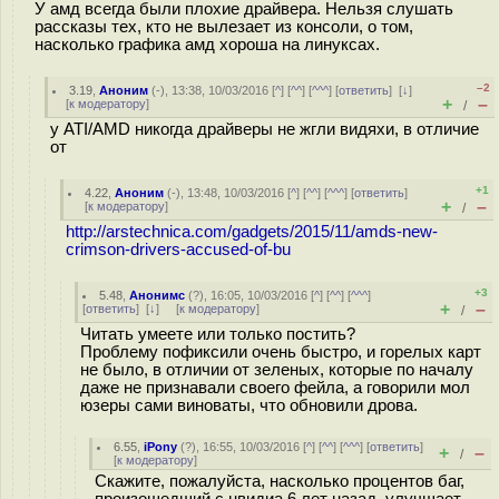
У амд всегда были плохие драйвера. Нельзя слушать
рассказы тех, кто не вылезает из консоли, о том,
насколько графика амд хороша на линуксах.
–2
3.19
,
Аноним
(
-
), 13:38, 10/03/2016 [
^
] [
^^
] [
^^^
] [
ответить
]
[
↓
]
+
–
[
к модератору
]
/
у ATI/AMD никогда драйверы не жгли видяхи, в отличие
от
+1
4.22
,
Аноним
(
-
), 13:48, 10/03/2016 [
^
] [
^^
] [
^^^
] [
ответить
]
+
–
[
к модератору
]
/
http://arstechnica.com/gadgets/2015/11/amds-new-
crimson-drivers-accused-of-bu
+3
5.48
,
Анонимс
(
?
), 16:05, 10/03/2016 [
^
] [
^^
] [
^^^
]
+
–
[
ответить
]
[
↓
] [
к модератору
]
/
Читать умеете или только постить?
Проблему пофиксили очень быстро, и горелых карт
не было, в отличии от зеленых, которые по началу
даже не признавали своего фейла, а говорили мол
юзеры сами виноваты, что обновили дрова.
6.55
,
iPony
(
?
), 16:55, 10/03/2016 [
^
] [
^^
] [
^^^
] [
ответить
]
+
–
/
[
к модератору
]
Скажите, пожалуйста, насколько процентов баг,