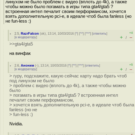
линухом не было проблем с видео (вплоть до 4k), а также
чтобы можно было погамать в игры типа gta4/gta5 ?
встроенная интел печалит своим перформансом, хочется
взять дополнительную pci-e, в идеале чтоб была fanless (но
не fun-less :)
+4
2.5
,
RazrFalcon
(
ok
), 13:14, 10/03/2016 [
^
] [
^^
] [
^^^
] [
ответить
]
+
–
[
к модератору
]
/
>>gta4/gta5
на винфак
+5
2.6
,
Аноним
(
-
), 13:14, 10/03/2016 [
^
] [
^^
] [
^^^
] [
ответить
]
+
–
[
к модератору
]
/
> гуру, подскажите, какую сейчас карту надо брать чтоб
под линухом не было
> проблем с видео (вплоть до 4k), а также чтобы можно
было
> погамать в игры типа gta4/gta5 ? встроенная интел
печалит своим перформансом,
> хочется взять дополнительную pci-e, в идеале чтоб была
fanless (но не
> fun-less :)
Nvidia.