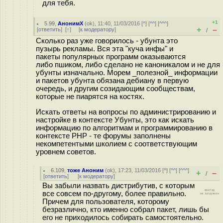
для тебя.
+1
5.99
,
АнонимХ
(
ok
), 11:40, 11/03/2016 [
^
] [
^^
] [
^^^
]
+
–
[
ответить
]
[
↑
] [
к модератору
]
/
Сколько раз уже говорилось - убунта это
пузырь рекламы. Вся эта "куча инфы" и
пакеты популярных программ оказываются
либо пшиком, либо сделано не каноникалом и не для
убунты изначально. Морем _полезной_ информации
и пакетов убунта обязана дебиану в первую
очередь, и другим созидающим сообществам,
которые не пиарятся на костях.
Искать ответы на вопросы по администрированию и
настройке в контексте Убунты, это как искать
информацию по алгоритмам и программированию в
контексте PHP - те форумы заполнены
некомпетентыми школием с соответствующим
уровнем советов.
6.109
,
тоже Аноним
(
ok
), 17:23, 11/03/2016 [
^
] [
^^
] [
^^^
]
+
–
/
[
ответить
]
[
к модератору
]
Вы забыли назвать дистрибутив, с которым
все совсем по-другому, более правильно.
Причем для пользователя, которому
безразлично, кто именно собрал пакет, лишь бы
его не приходилось собирать самостоятельно.