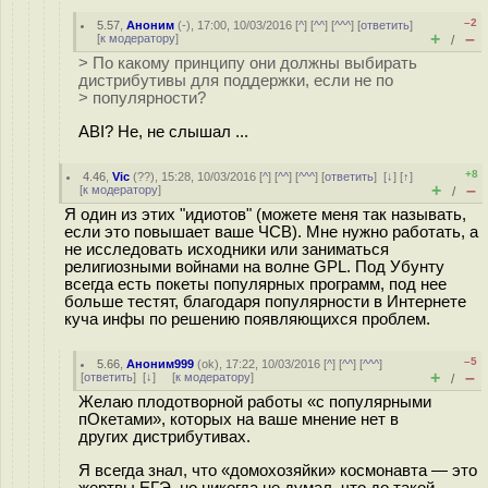
–2
5.57
,
Аноним
(
-
), 17:00, 10/03/2016 [
^
] [
^^
] [
^^^
] [
ответить
]
+
–
[
к модератору
]
/
> По какому принципу они должны выбирать
дистрибутивы для поддержки, если не по
> популярности?
ABI? Не, не слышал ...
+8
4.46
,
Vic
(
??
), 15:28, 10/03/2016 [
^
] [
^^
] [
^^^
] [
ответить
]
[
↓
] [
↑
]
+
–
[
к модератору
]
/
Я один из этих "идиотов" (можете меня так называть,
если это повышает ваше ЧСВ). Мне нужно работать, а
не исследовать исходники или заниматься
религиозными войнами на волне GPL. Под Убунту
всегда есть покеты популярных программ, под нее
больше тестят, благодаря популярности в Интернете
куча инфы по решению появляющихся проблем.
–5
5.66
,
Аноним999
(
ok
), 17:22, 10/03/2016 [
^
] [
^^
] [
^^^
]
+
–
[
ответить
]
[
↓
] [
к модератору
]
/
Желаю плодотворной работы «с популярными
пОкетами», которых на ваше мнение нет в
других дистрибутивах.
Я всегда знал, что «домохозяйки» космонавта — это
жертвы ЕГЭ, но никогда не думал, что до такой