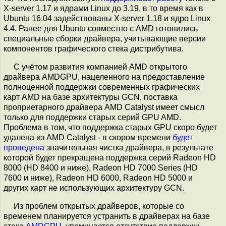
X-server 1.17 и ядрами Linux до 3.19, в то время как в
Ubuntu 16.04 задействованы X-server 1.18 и ядро Linux
4.4. Ранее для Ubuntu совместно с AMD готовились
специальные сборки драйвера, учитывающие версии
компонентов графического стека дистрибутива.
С учётом развития компанией AMD открытого
драйвера AMDGPU, нацеленного на предоставление
полноценной поддержки современных графических
карт AMD на базе архитектуры GCN, поставка
проприетарного драйвера AMD Catalyst имеет смысл
только для поддержки старых серий GPU AMD.
Проблема в том, что поддержка старых GPU скоро будет
удалена из AMD Catalyst - в скором времени
будет
проведена
значительная чистка драйвера, в результате
которой будет прекращена поддержка серий Radeon HD
8000 (HD 8400 и ниже), Radeon HD 7000 Series (HD
7600 и ниже), Radeon HD 6000, Radeon HD 5000 и
других карт не использующих архитектуру GCN.
Из проблем открытых драйверов, которые со
временем планируется устранить в драйверах на базе