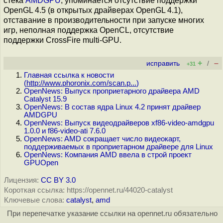
стека
AMDGPU
, упоминается отсутствие поддержки
OpenGL 4.5 (в открытых драйверах OpenGL 4.1),
отставание в производительности при запуске многих
игр, неполная поддержка OpenCL, отсутствие
поддержки CrossFire multi-GPU.
+
–
исправить
/
+31
Главная ссылка к новости
(
http://www.phoronix.com/scan.p...
)
OpenNews: Выпуск проприетарного драйвера AMD
Catalyst 15.9
OpenNews: В состав ядра Linux 4.2 принят драйвер
AMDGPU
OpenNews: Выпуск видеодрайверов xf86-video-amdgpu
1.0.0 и f86-video-ati 7.6.0
OpenNews: AMD сокращает число видеокарт,
поддерживаемых в проприетарном драйвере для Linux
OpenNews: Компания AMD ввела в строй проект
GPUOpen
Лицензия:
CC BY 3.0
Короткая ссылка: https://opennet.ru/44020-catalyst
Ключевые слова:
catalyst
,
amd
При перепечатке указание ссылки на opennet.ru обязательно