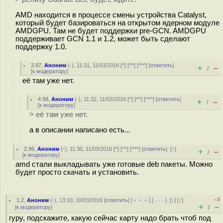
AMD находится в процессе смены устройства Catalyst,
который будет базироваться на открытом ядерном модуле
AMDGPU. Там не будет поддержки pre-GCN. AMDGPU
поддерживает GCN 1.1 и 1.2, может быть сделают
поддержку 1.0.
3.97
,
Аноним
(
-
), 11:31, 11/03/2016 [
^
] [
^^
] [
^^^
] [
ответить
]
+
–
/
[
к модератору
]
её там уже нет.
4.98
,
Аноним
(
-
), 11:32, 11/03/2016 [
^
] [
^^
] [
^^^
] [
ответить
]
+
–
/
[
к модератору
]
> её там уже нет.
а в описании написано есть...
2.96
,
Аноним
(
-
), 11:30, 11/03/2016 [
^
] [
^^
] [
^^^
] [
ответить
]
[
↑
]
+
–
/
[
к модератору
]
amd стали выкладывать уже готовые deb пакеты. Можно
будет просто скачать и установить.
–3
1.2
,
Аноним
(
-
), 13:10, 10/03/2016 [
ответить
] [
﹢﹢﹢
] [
· · ·
]
[
↓
] [
↑
]
+
–
[
к модератору
]
/
гуру, подскажите, какую сейчас карту надо брать чтоб под