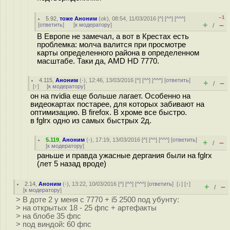
–1
5.92
,
тоже Аноним
(
ok
), 08:54, 11/03/2016 [
^
] [
^^
] [
^^^
]
+
–
[
ответить
]
[
к модератору
]
/
В Европе не замечал, а вот в Крестах есть
проблемка: молча валится при просмотре
карты определенного района в определенном
масштабе. Таки да, AMD HD 7770.
4.115
,
Аноним
(
-
), 12:46, 13/03/2016 [
^
] [
^^
] [
^^^
] [
ответить
]
+
–
/
[
↑
] [
к модератору
]
он на nvidia еще больше лагает. Особенно на
видеокартах постарее, для которых забивают на
оптимизацию. В firefox. В хроме все быстро.
в fglrx одно из самых быстрых 2д.
5.119
,
Аноним
(
-
), 17:19, 13/03/2016 [
^
] [
^^
] [
^^^
] [
ответить
]
+
–
/
[
к модератору
]
раньше и правда ужасные дергания были на fglrx
(лет 5 назад вроде)
2.14
,
Аноним
(
-
), 13:22, 10/03/2016 [
^
] [
^^
] [
^^^
] [
ответить
]
[
↓
] [
↑
]
+
–
/
[
к модератору
]
> В доте 2 у меня с 7770 + i5 2500 под убунту:
> на открытых 18 - 25 фпс + артефакты
> на блобе 35 фпс
> под виндой: 60 фпс