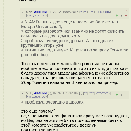
–1
5.85
,
Аноним
(
-
), 22:12, 10/03/2016 [
^
] [
^^
] [
^^^
] [
ответить
]
+
–
[
к модератору
]
/
> У AMD-шных дров еще и веселые баги есть в
Europa Universalis 4,
> которые разработчики взаимно не хотят фиксить
ссылаясь на друг друга, хотя
> проблема очевидно в дровах. А это одна из
крутейших игорь уже
> нативных под линукс. Ищется по запросу "eu4 amd
gpu battle bug"
То есть в меньшем маштабе сражения не видны
вообще, а если приблизить, то это выглядит так как-
будто дефолтная моделька африканских аборигенов
нападает, а защитник защищается, хотя это
УберФранция напала на Швейцарию, например.
5.90
,
Аноним
(
-
), 07:26, 11/03/2016 [
^
] [
^^
] [
^^^
] [
ответить
]
+
–
/
[
к модератору
]
> проблема очевидно в дровах
это еще почему?
не, я понимаю, для фанатиков сразу все «очевидно»,
но Вы, раз не хотите быть причисленными быть к
этой когорте уж озаботьтесь вескими
подтверждениями