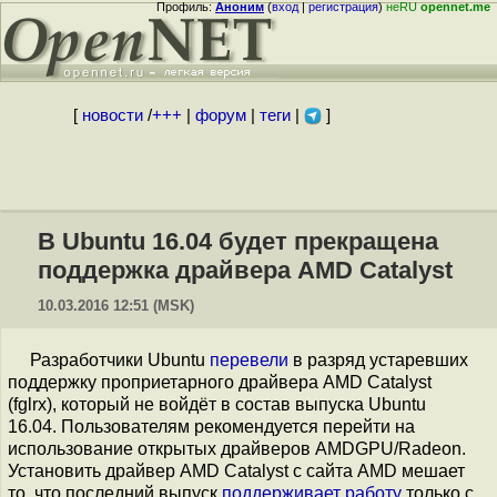
Профиль:
Аноним
(
вход
|
регистрация
)
неRU
opennet.me
[
новости
/
+++
|
форум
|
теги
|
]
В Ubuntu 16.04 будет прекращена
поддержка драйвера AMD Catalyst
10.03.2016 12:51 (MSK)
Разработчики Ubuntu
перевели
в разряд устаревших
поддержку проприетарного драйвера AMD Catalyst
(fglrx), который не войдёт в состав выпуска Ubuntu
16.04. Пользователям рекомендуется перейти на
использование открытых драйверов AMDGPU/Radeon.
Установить драйвер AMD Catalyst с сайта AMD мешает
то, что последний выпуск
поддерживает работу
только с