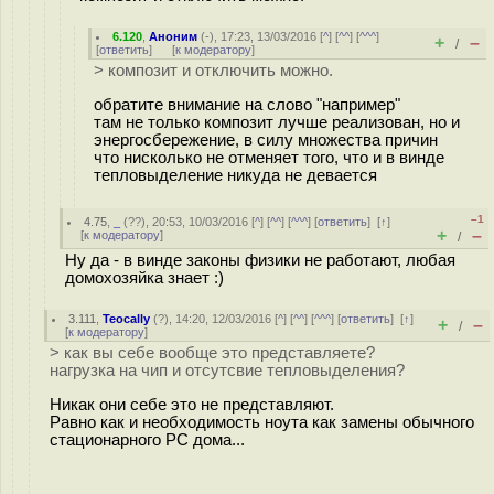
6.120
,
Аноним
(
-
), 17:23, 13/03/2016 [
^
] [
^^
] [
^^^
]
+
–
/
[
ответить
]
[
к модератору
]
> композит и отключить можно.
обратите внимание на слово "например"
там не только композит лучше реализован, но и
энергосбережение, в силу множества причин
что нисколько не отменяет того, что и в винде
тепловыделение никуда не девается
–1
4.75
,
_
(
??
), 20:53, 10/03/2016 [
^
] [
^^
] [
^^^
] [
ответить
]
[
↑
]
+
–
[
к модератору
]
/
Ну да - в винде законы физики не работают, любая
домохозяйка знает :)
3.111
,
Teocally
(
?
), 14:20, 12/03/2016 [
^
] [
^^
] [
^^^
] [
ответить
]
[
↑
]
+
–
/
[
к модератору
]
> как вы себе вообще это представляете?
нагрузка на чип и отсутсвие тепловыделения?
Никак они себе это не представляют.
Равно как и необходимость ноута как замены обычного
стационарного PС дома...