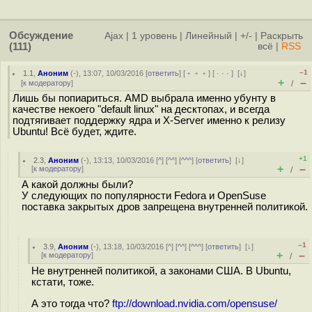
Обсуждение
Ajax
|
1 уровень
|
Линейный
|
+/-
|
Раскрыть
(111)
всё
|
RSS
–1
1.1
,
Аноним
(
-
), 13:07, 10/03/2016 [
ответить
] [
﹢﹢﹢
] [
· · ·
]
[
↓
]
+
–
[
к модератору
]
/
Лишь бы попиариться. AMD выбрала именно убунту в
качестве некоего "default linux" на десктопах, и всегда
подтягивает поддержку ядра и X-Server именно к релизу
Ubuntu! Всё будет, ждите.
+1
2.3
,
Аноним
(
-
), 13:13, 10/03/2016 [
^
] [
^^
] [
^^^
] [
ответить
]
[
↓
]
+
–
[
к модератору
]
/
А какой должны были?
У следующих по популярности Fedora и OpenSuse
поставка закрытых дров запрещена внутренней политикой.
–1
3.9
,
Аноним
(
-
), 13:18, 10/03/2016 [
^
] [
^^
] [
^^^
] [
ответить
]
[
↓
]
+
–
[
к модератору
]
/
Не внутренней политикой, а законами США. В Ubuntu,
кстати, тоже.
А это тогда что?
ftp://download.nvidia.com/opensuse/