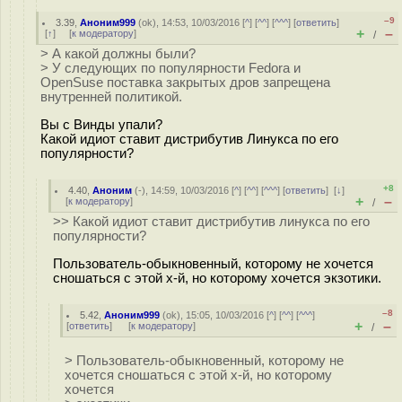
–9
3.39
,
Аноним999
(
ok
), 14:53, 10/03/2016 [
^
] [
^^
] [
^^^
] [
ответить
]
+
–
[
↑
] [
к модератору
]
/
> А какой должны были?
> У следующих по популярности Fedora и
OpenSuse поставка закрытых дров запрещена
внутренней политикой.
Вы с Винды упали?
Какой идиот ставит дистрибутив Линукса по его
популярности?
+8
4.40
,
Аноним
(
-
), 14:59, 10/03/2016 [
^
] [
^^
] [
^^^
] [
ответить
]
[
↓
]
+
–
[
к модератору
]
/
>> Какой идиот ставит дистрибутив линукса по его
популярности?
Пользователь-обыкновенный, которому не хочется
сношаться с этой х-й, но которому хочется экзотики.
–8
5.42
,
Аноним999
(
ok
), 15:05, 10/03/2016 [
^
] [
^^
] [
^^^
]
+
–
[
ответить
]
[
к модератору
]
/
> Пользователь-обыкновенный, которому не
хочется сношаться с этой х-й, но которому
хочется