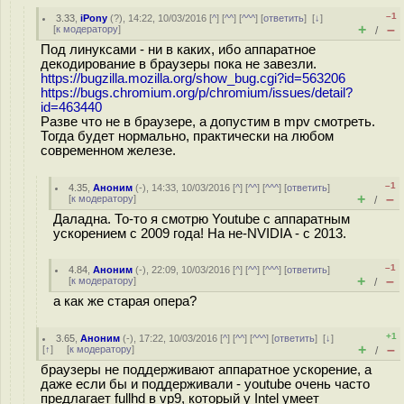
–1
3.33
,
iPony
(
?
), 14:22, 10/03/2016 [
^
] [
^^
] [
^^^
] [
ответить
]
[
↓
]
+
–
[
к модератору
]
/
Под линуксами - ни в каких, ибо аппаратное
декодирование в браузеры пока не завезли.
https://bugzilla.mozilla.org/show_bug.cgi?id=563206
https://bugs.chromium.org/p/chromium/issues/detail?
id=463440
Разве что не в браузере, а допустим в mpv смотреть.
Тогда будет нормально, практически на любом
современном железе.
–1
4.35
,
Аноним
(
-
), 14:33, 10/03/2016 [
^
] [
^^
] [
^^^
] [
ответить
]
+
–
[
к модератору
]
/
Даладна. То-то я смотрю Youtube с аппаратным
ускорением с 2009 года! На не-NVIDIA - с 2013.
–1
4.84
,
Аноним
(
-
), 22:09, 10/03/2016 [
^
] [
^^
] [
^^^
] [
ответить
]
+
–
[
к модератору
]
/
а как же старая опера?
+1
3.65
,
Аноним
(
-
), 17:22, 10/03/2016 [
^
] [
^^
] [
^^^
] [
ответить
]
[
↓
]
+
–
[
↑
] [
к модератору
]
/
браузеры не поддерживают аппаратное ускорение, а
даже если бы и поддерживали - youtube очень часто
предлагает fullhd в vp9, который у Intel умеет