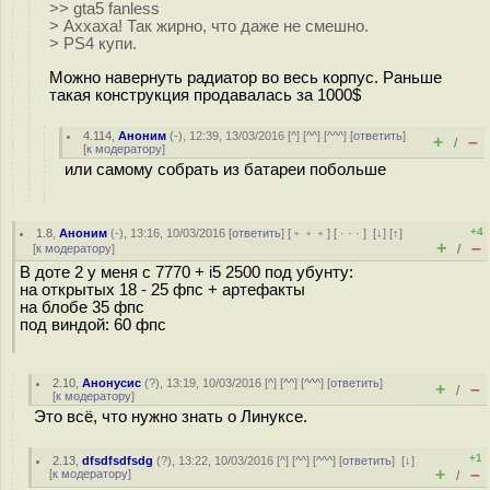
>> gta5 fanless
> Аххаха! Так жирно, что даже не смешно.
> PS4 купи.
Можно навернуть радиатор во весь корпус. Раньше
такая конструкция продавалась за 1000$
4.114
,
Аноним
(
-
), 12:39, 13/03/2016 [
^
] [
^^
] [
^^^
] [
ответить
]
+
–
/
[
к модератору
]
или самому собрать из батареи побольше
+4
1.8
,
Аноним
(
-
), 13:16, 10/03/2016 [
ответить
] [
﹢﹢﹢
] [
· · ·
]
[
↓
] [
↑
]
+
–
[
к модератору
]
/
В доте 2 у меня с 7770 + i5 2500 под убунту:
на открытых 18 - 25 фпс + артефакты
на блобе 35 фпс
под виндой: 60 фпс
2.10
,
Анонусис
(
?
), 13:19, 10/03/2016 [
^
] [
^^
] [
^^^
] [
ответить
]
+
–
/
[
к модератору
]
Это всё, что нужно знать о Линуксе.
+1
2.13
,
dfsdfsdfsdg
(
?
), 13:22, 10/03/2016 [
^
] [
^^
] [
^^^
] [
ответить
]
[
↓
]
+
–
[
к модератору
]
/