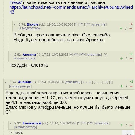
mesa/
и вайн тоже взять патченный от васяна
https://launchpad.net/~commendsarnex/+archive/ubuntu/wined
ri3
–1
3.74
,
Bicycle
(
ok
), 19:56, 10/03/2016 [
^
] [
^^
] [
^^^
] [
ответить
]
+
–
[
к модератору
]
/
В общем, просто включили nine. Оке, спасибо.
Надо будет попробовать на своих Арчиках.
+1
2.62
,
Аноним
(
-
), 17:16, 10/03/2016 [
^
] [
^^
] [
^^^
] [
ответить
]
[
↑
]
+
–
[
к модератору
]
/
похудей, толстота
+1
1.24
,
Аноним
(
-
), 13:54, 10/03/2016 [
ответить
] [
﹢﹢﹢
] [
· · ·
]
[
↓
] [
↑
]
+
–
[
к модератору
]
/
Ещё одна проблема открытых драйверов - повышения
тепловыделения +10 C°, из-за чего шумит ноут. Да OpenGL
не 4.1, а местами вообще 3.0.
Благо глюков у amdgpu меньше, но лучше бы было меньше
С°
2.32
,
Клыкастый
(
ok
), 14:14, 10/03/2016 [
^
] [
^^
] [
^^^
] [
ответить
]
+
–
/
[
к модератору
]
> ноут.