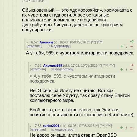
> экзотики.
Обыкновенный — это «домохозяйки», космонавта с
их чувством стадности. А все остальные
пользователи нормальные и оценивают
дистрибутивы Линукса далеко не по критериям
популярности.
+5
6.52
,
Аноним
(
-
), 16:48, 10/03/2016 [
^
] [
^^
] [
^^^
]
+
–
[
ответить
]
[
к модератору
]
/
А у тебя, 999, с чувством илитарности порядрочек.
–3
7.58
,
Аноним999
(
ok
), 17:02, 10/03/2016 [
^
] [
^^
] [
^^^
]
+
–
[
ответить
]
[
к модератору
]
/
> А у тебя, 999, с чувством илитарности
порядрочек.
Не. Я себя за Илиту не считаю. Вот как
поставлю себе Убунту, так сразу стану Елитой
компьютерного мира.
Вообще-то, есть такое слово, как Элита и
понятие о элитарности (отношения себя к элите).
7.88
,
turbo2001
(
ok
), 00:03, 11/03/2016 [
^
] [
^^
] [
^^^
]
+
–
/
[
ответить
]
[
к модератору
]
Не дорос он еще, илита ставит OpenBSD