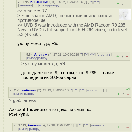
4.43
,
Клыкастый
(
ok
), 15:06, 10/03/2016 [
^
] [
^^
] [
^^^
]
+
–
/
[
ответить
]
[
к модератору
]
>> amd > = R7
> Я не знаток AMD, но быстрый поиск находит
противоречие
>> UVD 5 was introduced with the AMD Radeon R9 285.
New to UVD is full support for 4K H.264 video, up to level
5.2 (4Kp60).
ух. ну может да, R9.
5.64
,
Аноним
(
-
), 17:21, 10/03/2016 [
^
] [
^^
] [
^^^
] [
ответить
]
+
–
/
[
к модератору
]
> ух. ну может да, R9.
дело даже не в r9, а в том, что r9 285 — самая
последняя из 200-ой серии
+2
2.76
,
лабаним
(
?
), 21:13, 10/03/2016 [
^
] [
^^
] [
^^^
] [
ответить
]
[
↑
]
+
–
[
к модератору
]
/
> gta5 fanless
Аххаха! Так жирно, что даже не смешно.
PS4 купи.
3.113
,
Аноним
(
-
), 12:38, 13/03/2016 [
^
] [
^^
] [
^^^
] [
ответить
]
+
–
/
[
к модератору
]