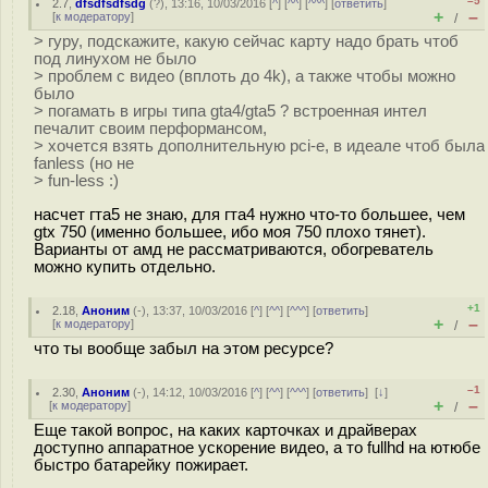
–5
2.7
,
dfsdfsdfsdg
(
?
), 13:16, 10/03/2016 [
^
] [
^^
] [
^^^
] [
ответить
]
+
–
[
к модератору
]
/
> гуру, подскажите, какую сейчас карту надо брать чтоб
под линухом не было
> проблем с видео (вплоть до 4k), а также чтобы можно
было
> погамать в игры типа gta4/gta5 ? встроенная интел
печалит своим перформансом,
> хочется взять дополнительную pci-e, в идеале чтоб была
fanless (но не
> fun-less :)
насчет гта5 не знаю, для гта4 нужно что-то большее, чем
gtx 750 (именно большее, ибо моя 750 плохо тянет).
Варианты от амд не рассматриваются, обогреватель
можно купить отдельно.
+1
2.18
,
Аноним
(
-
), 13:37, 10/03/2016 [
^
] [
^^
] [
^^^
] [
ответить
]
+
–
[
к модератору
]
/
что ты вообще забыл на этом ресурсе?
–1
2.30
,
Аноним
(
-
), 14:12, 10/03/2016 [
^
] [
^^
] [
^^^
] [
ответить
]
[
↓
]
+
–
[
к модератору
]
/
Еще такой вопрос, на каких карточках и драйверах
доступно аппаратное ускорение видео, а то fullhd на ютюбе
быстро батарейку пожирает.