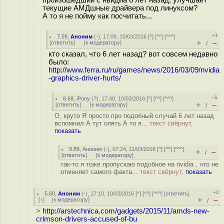
произошедший с нвидиа 6 лет назад, улучшает
текущие АМДшные драйвера под линуксом?
А то я не пойму как посчитать...
+1
7.59
,
Аноним
(
-
), 17:09, 10/03/2016 [
^
] [
^^
] [
^^^
]
+
–
[
ответить
]
[
к модератору
]
/
кто сказал, что 6 лет назад? вот совсем недавно
было:
http://www.ferra.ru/ru/games/news/2016/03/09/nvidia
-graphics-driver-hurts/
–1
8.68
,
iPony
(
?
), 17:40, 10/03/2016 [
^
] [
^^
] [
^^^
]
+
–
[
ответить
]
[
к модератору
]
/
О, круто Я просто про подобный случай 6 лет назад
вспомнил А тут опять А то я...
текст свёрнут,
показать
9.89
,
Аноним
(
-
), 07:24, 11/03/2016 [
^
] [
^^
] [
^^^
]
+
–
/
[
ответить
]
[
к модератору
]
так-то я тоже пропускаю подобное на nvidia , что не
отменяет самого факта...
текст свёрнут,
показать
+2
5.60
,
Аноним
(
-
), 17:10, 10/03/2016 [
^
] [
^^
] [
^^^
] [
ответить
]
+
–
[
↑
] [
к модератору
]
/
>
http://arstechnica.com/gadgets/2015/11/amds-new-
crimson-drivers-accused-of-bu