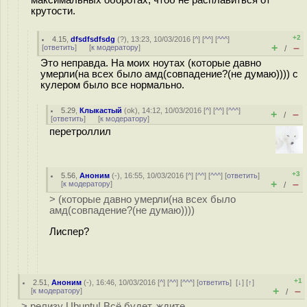
крутости.
+2
4.15
,
dfsdfsdfsdg
(
?
), 13:23, 10/03/2016 [
^
] [
^^
] [
^^^
]
+
–
[
ответить
]
[
к модератору
]
/
Это неправда. На моих ноутах (которые давно
умерли(на всех было амд(совпадение?(не думаю)))) с
кулером было все нормально.
5.29
,
Клыкастый
(
ok
), 14:12, 10/03/2016 [
^
] [
^^
] [
^^^
]
+
–
/
[
ответить
]
[
к модератору
]
перетроллил
+3
5.56
,
Аноним
(
-
), 16:55, 10/03/2016 [
^
] [
^^
] [
^^^
] [
ответить
]
+
–
[
к модератору
]
/
> (которые давно умерли(на всех было
амд(совпадение?(не думаю))))
Лиспер?
+1
2.51
,
Аноним
(
-
), 16:46, 10/03/2016 [
^
] [
^^
] [
^^^
] [
ответить
]
[
↓
] [
↑
]
+
–
[
к модератору
]
/
> релизу Ubuntu! Всё будет, ждите.