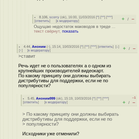
8.106
,
scorry
(
ok
), 16:00, 11/03/2016 [
^
] [
^^
] [
^^^
]
+
–
/
[
ответить
]
[
к модератору
]
Ощущаю недостаток маководов в треде ...
текст свёрнут,
показать
4.44
,
Аноним
(
-
), 15:14, 10/03/2016 [
^
] [
^^
] [
^^^
] [
ответить
]
[
↓
]
+
–
/
[
↑
] [
к модератору
]
>ставит
Речь идет не о пользователях а о одном из
крупнейших производителей видеокарт.
По какому принципу они должны выбирать
дистрибутивы для поддержки, если не по
популярности?
–1
5.45
,
Аноним999
(
ok
), 15:19, 10/03/2016 [
^
] [
^^
] [
^^^
]
+
–
[
ответить
]
[
к модератору
]
/
> По какому принципу они должны выбирать
дистрибутивы для поддержки, если не по
> популярности?
Исходники уже отменили?