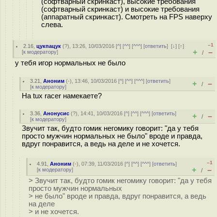
(софтварный скринкаст), высокие требования
(софтварный скринкаст) и высокие требования
(аппаратный скринкаст). Смотреть на FPS наверху
слева.
–1
2.16
,
цукпацук
(
?
), 13:26, 10/03/2016 [
^
] [
^^
] [
^^^
] [
ответить
]
[
↓
] [
↑
]
+
–
[
к модератору
]
/
у тебя игор нормальных не было
3.21
,
Аноним
(
-
), 13:46, 10/03/2016 [
^
] [
^^
] [
^^^
] [
ответить
]
+
–
/
[
к модератору
]
На tux racer намекаете?
3.36
,
Анонусис
(
?
), 14:41, 10/03/2016 [
^
] [
^^
] [
^^^
] [
ответить
]
+
–
/
[
к модератору
]
Звучит так, будто гомик негомику говорит: "да у тебя
просто мужчин нормальных не было" вроде и правда,
вдруг понравится, а ведь на деле и не хочется.
–1
4.91
,
Аноним
(
-
), 07:39, 11/03/2016 [
^
] [
^^
] [
^^^
] [
ответить
]
+
–
[
к модератору
]
/
> Звучит так, будто гомик негомику говорит: "да у тебя
просто мужчин нормальных
> не было" вроде и правда, вдруг понравится, а ведь
на деле
> и не хочется.