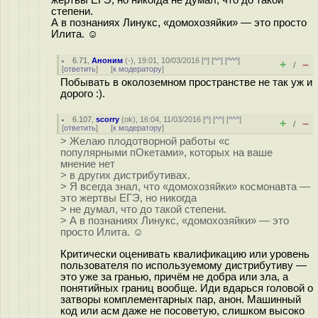
степени.
А в познаниях Линукс, «домохозяйки» — это просто
Илита. ☺
6.71
,
Аноним
(
-
), 19:01, 10/03/2016 [
^
] [
^^
] [
^^^
]
+
–
/
[
ответить
]
[
к модератору
]
Побывать в околоземном пространстве не так уж и
дорого :).
6.107
,
scorry
(
ok
), 16:04, 11/03/2016 [
^
] [
^^
] [
^^^
]
+
–
/
[
ответить
]
[
к модератору
]
> Желаю плодотворной работы «с
популярными пОкетами», которых на ваше
мнение нет
> в других дистрибутивах.
> Я всегда знал, что «домохозяйки» космонавта —
это жертвы ЕГЭ, но никогда
> не думал, что до такой степени.
> А в познаниях Линукс, «домохозяйки» — это
просто Илита. ☺
Критически оценивать квалификацию или уровень
пользователя по используемому дистрибутиву —
это уже за гранью, причём не добра или зла, а
понятийных границ вообще. Иди вдарься головой о
затворы комплементарных пар, анон. Машинный
код или асм даже не посоветую, слишком высоко