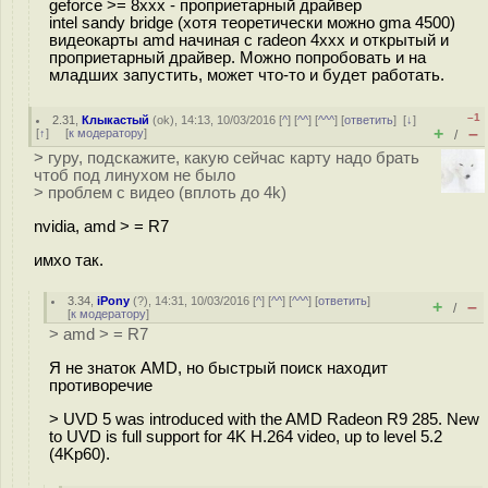
geforce >= 8xxx - проприетарный драйвер
intel sandy bridge (хотя теоретически можно gma 4500)
видеокарты amd начиная с radeon 4xxx и открытый и
проприетарный драйвер. Можно попробовать и на
младших запустить, может что-то и будет работать.
–1
2.31
,
Клыкастый
(
ok
), 14:13, 10/03/2016 [
^
] [
^^
] [
^^^
] [
ответить
]
[
↓
]
+
–
[
↑
] [
к модератору
]
/
> гуру, подскажите, какую сейчас карту надо брать
чтоб под линухом не было
> проблем с видео (вплоть до 4k)
nvidia, amd > = R7
имхо так.
3.34
,
iPony
(
?
), 14:31, 10/03/2016 [
^
] [
^^
] [
^^^
] [
ответить
]
+
–
/
[
к модератору
]
> amd > = R7
Я не знаток AMD, но быстрый поиск находит
противоречие
> UVD 5 was introduced with the AMD Radeon R9 285. New
to UVD is full support for 4K H.264 video, up to level 5.2
(4Kp60).