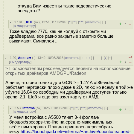
откуда Вам известны такие педерастические
анекдоты?
2.101
,
_KUL
(
ok
), 13:51, 11/03/2016 [
^
] [
^^
] [
^^^
] [
ответить
]
[
↑
]
+
–
/
[
к модератору
]
Тоже владею 7770, как не колдуй с открытыми
драйверами, все равно закрытые заметно больше
выжимают. Смирился ...
–4
1.20
,
Аноним
(
-
), 13:42, 10/03/2016 [
ответить
] [
﹢﹢﹢
] [
· · ·
]
[
↓
] [
↑
]
+
–
[
к модератору
]
/
> Пользователям рекомендуется перейти на использование
открытых драйверов AMDGPU/Radeon
А ниче, что они только для GCN >= 1.1? А xf86-video-ati
работает чертовски плохо даже в 2D, плюс ко всему в той же
убунте 16.04 со свободными драйверами доступен только
opengl 2.1. Шоб я еще раз взял карту от АМД!
2.53
,
inferrna
(
ok
), 16:50, 10/03/2016 [
^
] [
^^
] [
^^^
] [
ответить
]
[
↓
]
+
–
/
[
к модератору
]
У меня встройка с A5500 тянет 3-й фоллач/
биошок/specops-the-line на средне-максимальных,
всё с ним хорошо. Правда пришлось пересобрать
месу
https://launchpad.net/~inferrna/+archive/ubuntu/featured-