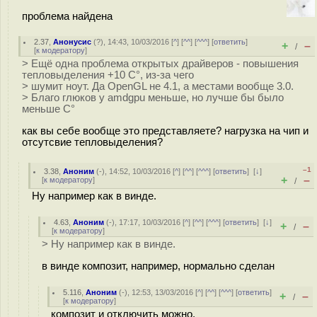
проблема найдена
2.37
,
Анонусис
(
?
), 14:43, 10/03/2016 [
^
] [
^^
] [
^^^
] [
ответить
]
+
–
/
[
к модератору
]
> Ещё одна проблема открытых драйверов - повышения
тепловыделения +10 C°, из-за чего
> шумит ноут. Да OpenGL не 4.1, а местами вообще 3.0.
> Благо глюков у amdgpu меньше, но лучше бы было
меньше С°
как вы себе вообще это представляете? нагрузка на чип и
отсутсвие тепловыделения?
–1
3.38
,
Аноним
(
-
), 14:52, 10/03/2016 [
^
] [
^^
] [
^^^
] [
ответить
]
[
↓
]
+
–
[
к модератору
]
/
Ну например как в винде.
4.63
,
Аноним
(
-
), 17:17, 10/03/2016 [
^
] [
^^
] [
^^^
] [
ответить
]
[
↓
]
+
–
/
[
к модератору
]
> Ну например как в винде.
в винде композит, например, нормально сделан
5.116
,
Аноним
(
-
), 12:53, 13/03/2016 [
^
] [
^^
] [
^^^
] [
ответить
]
+
–
/
[
к модератору
]
композит и отключить можно.