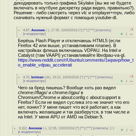
декодировать только графика Skylake (вы же не будете
включать в ноутбуке дискретку ради видео, правильно?).
Решение - либо смотреть через vlc и smplayer+mpv, либо
скачивать нужный формат с помощью youtube-dl.
–2
4.67
,
Аноним
(
-
), 17:35, 10/03/2016 [
^
] [
^^
] [
^^^
] [
ответить
]
+
–
[
к модератору
]
/
Берёшь Flash Player и отключаешь HTML5 (если
Firefox 42 или выше, устанавливаем плагин). В
настройках флеша включаешь VDPAU. На Intel и
Catalyst (там VAAPI) устанавливайте libvdpau-va-gl.
https://www.reddit.com/r/Ubuntu/comments/1wpavp/how_t
o_enable_vdpau_accelerati
–2
4.72
,
botman
(
ok
), 19:21, 10/03/2016 [
^
] [
^^
] [
^^^
] [
ответить
]
+
–
[
к модератору
]
/
Чего за бред пишешь? Вообще хоть раз видел
chrome://flags/ и chrome://gpu/ в
Chromium/Chrome и about:config с about:support в
Firefox? Если не видел суслика это не значит что его
нет, понял? У меня пишет что всё работает, а как
включать желающие и так разберутся, в том числе и
на Intel. У меня APU от AMD на Debian 9.
3.112
,
Аноним
(
-
), 12:35, 13/03/2016 [
^
] [
^^
] [
^^^
] [
ответить
]
[
↑
]
+
–
/
[
к модератору
]