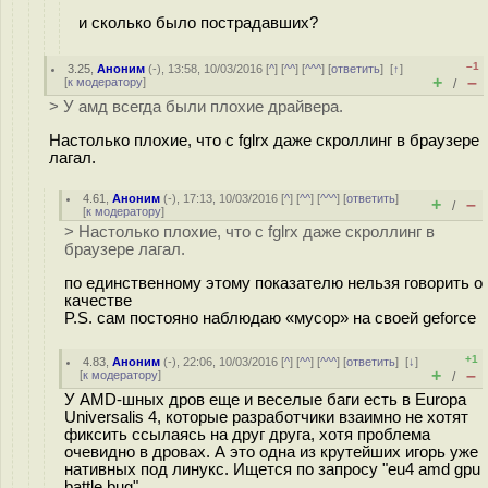
и сколько было пострадавших?
–1
3.25
,
Аноним
(
-
), 13:58, 10/03/2016 [
^
] [
^^
] [
^^^
] [
ответить
]
[
↑
]
+
–
[
к модератору
]
/
> У амд всегда были плохие драйвера.
Настолько плохие, что с fglrx даже скроллинг в браузере
лагал.
4.61
,
Аноним
(
-
), 17:13, 10/03/2016 [
^
] [
^^
] [
^^^
] [
ответить
]
+
–
/
[
к модератору
]
> Настолько плохие, что с fglrx даже скроллинг в
браузере лагал.
по единственному этому показателю нельзя говорить о
качестве
P.S. сам постояно наблюдаю «мусор» на своей geforce
+1
4.83
,
Аноним
(
-
), 22:06, 10/03/2016 [
^
] [
^^
] [
^^^
] [
ответить
]
[
↓
]
+
–
[
к модератору
]
/
У AMD-шных дров еще и веселые баги есть в Europa
Universalis 4, которые разработчики взаимно не хотят
фиксить ссылаясь на друг друга, хотя проблема
очевидно в дровах. А это одна из крутейших игорь уже
нативных под линукс. Ищется по запросу "eu4 amd gpu
battle bug"