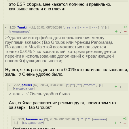
это ESR сборка, мне кажется логично и правильно,
как выше писали оно глючит
+2
1.26
,
7umkin
(
ok
), 20:01, 08/03/2016 [
ответить
] [
﹢﹢﹢
] [
· · ·
]
[
↓
] [
↑
]
+
–
[
к модератору
]
/
>Удаление интерфейса для переключения между
группами вкладок (Tab Groups или >режим Panorama).
По данным Mozilla этой возможностью пользуется
только 0.01% >пользователей, которым рекомендуется
перейти к использованию дополнений с >реализацией
похожей функциональности;
Ну вот, я как раз один из того 0.01% кто активно пользовался,
жаль.. :/ Очень удобно было.
2.32
,
paulus
(
ok
), 20:24, 08/03/2016 [
^
] [
^^
] [
^^^
] [
ответить
]
[
↓
]
+
–
/
[
к модератору
]
> жаль.. :/ Очень удобно было.
Ага, сейчас расширение рекомендуют, посмотрим что
за зверь "Tab Groups"
+2
3.39
,
Аноним же
(
?
), 20:34, 08/03/2016 [
^
] [
^^
] [
^^^
] [
ответить
]
+
–
[
↓
] [
к модератору
]
/