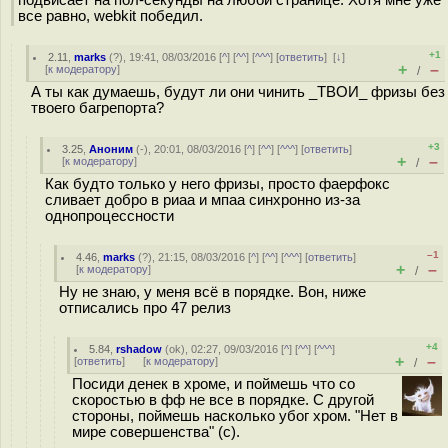
подвисает на пол-секунды на любой странице. Хотя мне уже
все равно, webkit победил.
+1
2.11
,
marks
(
?
), 19:41, 08/03/2016 [
^
] [
^^
] [
^^^
] [
ответить
]
[
↓
]
+
–
[
к модератору
]
/
А ты как думаешь, будут ли они чинить _ТВОИ_ фризы без
твоего багрепорта?
+3
3.25
,
Аноним
(
-
), 20:01, 08/03/2016 [
^
] [
^^
] [
^^^
] [
ответить
]
+
–
[
к модератору
]
/
Как будто только у него фризы, просто фаерфокс
сливает добро в риаа и мпаа синхронно из-за
однопроцессности
–1
4.46
,
marks
(
?
), 21:15, 08/03/2016 [
^
] [
^^
] [
^^^
] [
ответить
]
+
–
[
к модератору
]
/
Ну не знаю, у меня всё в порядке. Вон, ниже
отписались про 47 релиз
+4
5.84
,
rshadow
(
ok
), 02:27, 09/03/2016 [
^
] [
^^
] [
^^^
]
+
–
[
ответить
]
[
к модератору
]
/
Посиди денек в хроме, и поймешь что со
скоростью в фф не все в порядке. С другой
стороны, поймешь насколько убог хром. "Нет в
мире совершенства" (с).