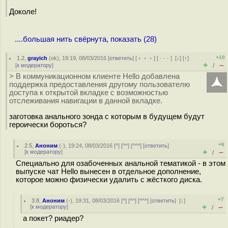
Доколе!
....большая нить свёрнута, показать (28)
+10
1.2
,
grayich
(
ok
), 19:19, 08/03/2016 [
ответить
] [
﹢﹢﹢
] [
· · ·
]
[
↓
] [
↑
]
+
–
[
к модератору
]
/
> В коммуникационном клиенте Hello добавлена
поддержка предоставления другому пользователю
доступа к открытой вкладке с возможностью
отслеживания навигации в данной вкладке.
заготовка анального зонда с которым в будущем будут
героически бороться?
+6
2.5
,
Аноним
(
-
), 19:24, 08/03/2016 [
^
] [
^^
] [
^^^
] [
ответить
]
+
–
[
к модератору
]
/
Специально для озабоченных анальной тематикой - в этом
выпуске чат Hello вынесен в отдельное дополнение,
которое можно физически удалить с жёсткого диска.
+7
3.8
,
Аноним
(
-
), 19:31, 08/03/2016 [
^
] [
^^
] [
^^^
] [
ответить
]
[
↓
]
+
–
[
к модератору
]
/
а покет? риадер?