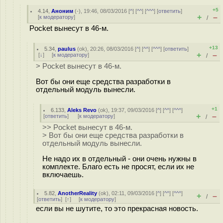
+5
4.14
,
Аноним
(
-
), 19:46, 08/03/2016 [
^
] [
^^
] [
^^^
] [
ответить
]
+
–
[
к модератору
]
/
Pocket вынесут в 46-м.
+13
5.34
,
paulus
(
ok
), 20:26, 08/03/2016 [
^
] [
^^
] [
^^^
] [
ответить
]
+
–
[
↓
] [
к модератору
]
/
> Pocket вынесут в 46-м.
Вот бы они еще средства разработки в
отдельный модуль вынесли.
+1
6.133
,
Aleks Revo
(
ok
), 19:37, 09/03/2016 [
^
] [
^^
] [
^^^
]
+
–
[
ответить
]
[
к модератору
]
/
>> Pocket вынесут в 46-м.
> Вот бы они еще средства разработки в
отдельный модуль вынесли.
Не надо их в отдельный - они очень нужны в
комплекте. Благо есть не просят, если их не
включаешь.
5.82
,
AnotherReality
(
ok
), 02:11, 09/03/2016 [
^
] [
^^
] [
^^^
]
+
–
/
[
ответить
]
[
↑
] [
к модератору
]
если вы не шутите, то это прекрасная новость.