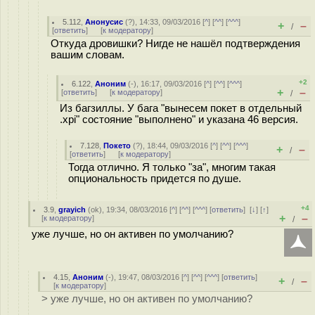
5.112
,
Анонусис
(
?
), 14:33, 09/03/2016 [
^
] [
^^
] [
^^^
]
+
–
/
[
ответить
]
[
к модератору
]
Откуда дровишки? Нигде не нашёл подтверждения
вашим словам.
+2
6.122
,
Аноним
(
-
), 16:17, 09/03/2016 [
^
] [
^^
] [
^^^
]
+
–
[
ответить
]
[
к модератору
]
/
Из багзиллы. У бага "вынесем покет в отдельный
.xpi" состояние "выполнено" и указана 46 версия.
7.128
,
Покето
(
?
), 18:44, 09/03/2016 [
^
] [
^^
] [
^^^
]
+
–
/
[
ответить
]
[
к модератору
]
Тогда отлично. Я только "за", многим такая
опциональность придется по душе.
+4
3.9
,
grayich
(
ok
), 19:34, 08/03/2016 [
^
] [
^^
] [
^^^
] [
ответить
]
[
↓
] [
↑
]
+
–
[
к модератору
]
/
уже лучше, но он активен по умолчанию?
4.15
,
Аноним
(
-
), 19:47, 08/03/2016 [
^
] [
^^
] [
^^^
] [
ответить
]
+
–
/
[
к модератору
]
> уже лучше, но он активен по умолчанию?