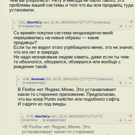
Чем вы упоролись? Нету и никогда не было такого, это
проблемы вашей системы и того что вы или продавец туда
установили.
–2
3.51
,
AlexYeCu
(
ok
), 21:40, 08/03/2016 [
^
] [
^^
] [
^^^
] [
ответить
]
+
–
[
к модератору
]
/
Со времён покупки система неоднократно мной
перешивалась на новые образы — какие
продавцы?
Если ты не видел этого угрёбищного меню, это не значит,
что его нет в природе.
Не надо незнакомым людям хамить, даже если ты чем-
то обкололся, обкурился, обожрался или вообще с
рождения такой.
+1
4.64
,
Аноним
(
64
), 22:52, 08/03/2016 [
^
] [
^^
] [
^^^
] [
ответить
]
+
–
[
к модератору
]
/
В Firefox нет Яндекс.Меню. Это устанавливает
какое-то стороннее приложение. Предполагаю,
что вы юзер Punto switcher или подобного софта.
И сидите из под винды.
–5
5.70
,
AlexYeCu
(
ok
), 23:24, 08/03/2016 [
^
] [
^^
] [
^^^
]
+
–
[
ответить
]
[
к модератору
]
/
>В Firefox нет Яндекс.Меню. Это
устанавливает какое-то стороннее