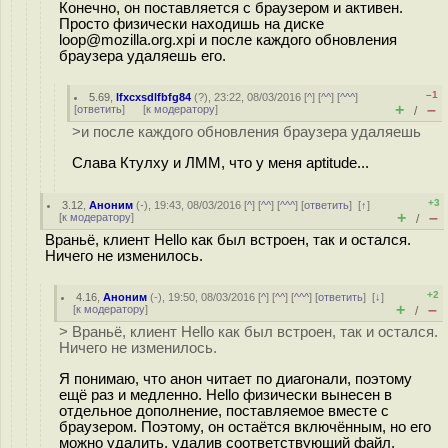
Конечно, он поставляется с браузером и активен.
Просто физически находишь на диске
loop@mozilla.org.xpi и после каждого обновления
браузера удаляешь его.
–1
5.69
,
lfxcxsdlfbfg84
(
?
), 23:22, 08/03/2016 [
^
] [
^^
] [
^^^
]
+
–
[
ответить
]
[
к модератору
]
/
>и после каждого обновления браузера удаляешь
Слава Ктулху и ЛММ, что у меня aptitude...
+3
3.12
,
Аноним
(
-
), 19:43, 08/03/2016 [
^
] [
^^
] [
^^^
] [
ответить
]
[
↑
]
+
–
[
к модератору
]
/
Враньё, клиент Hello как был встроен, так и остался.
Ничего не изменилось.
+2
4.16
,
Аноним
(
-
), 19:50, 08/03/2016 [
^
] [
^^
] [
^^^
] [
ответить
]
[
↓
]
+
–
[
к модератору
]
/
> Враньё, клиент Hello как был встроен, так и остался.
Ничего не изменилось.
Я понимаю, что анон читает по диагонали, поэтому
ещё раз и медленно. Hello физически вынесен в
отдельное дополнение, поставляемое вместе с
браузером. Поэтому, он остаётся включённым, но его
можно удалить, удалив соответствующий файл.