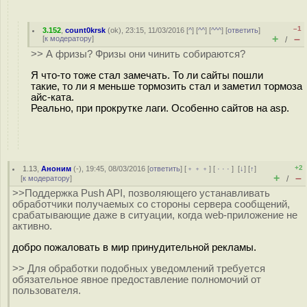
–1
3.152
,
count0krsk
(
ok
), 23:15, 11/03/2016 [
^
] [
^^
] [
^^^
] [
ответить
]
+
–
[
к модератору
]
/
>> А фризы? Фризы они чинить собираются?
Я что-то тоже стал замечать. То ли сайты пошли
такие, то ли я меньше тормозить стал и заметил тормоза
айс-ката.
Реально, при прокрутке лаги. Особенно сайтов на asp.
+2
1.13
,
Аноним
(
-
), 19:45, 08/03/2016 [
ответить
] [
﹢﹢﹢
] [
· · ·
]
[
↓
] [
↑
]
+
–
[
к модератору
]
/
>>Поддержка Push API, позволяющего устанавливать
обработчики получаемых со стороны сервера сообщений,
срабатывающие даже в ситуации, когда web-приложение не
активно.
добро пожаловать в мир принудительной рекламы.
>> Для обработки подобных уведомлений требуется
обязательное явное предоставление полномочий от
пользователя.