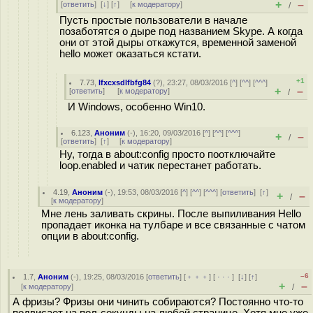
+
–
[
ответить
]
[
↓
] [
↑
] [
к модератору
]
/
Пусть простые пользователи в начале
позаботятся о дыре под названием Skype. А когда
они от этой дыры откажутся, временной заменой
hello может оказаться кстати.
+1
7.73
,
lfxcxsdlfbfg84
(
?
), 23:27, 08/03/2016 [
^
] [
^^
] [
^^^
]
+
–
[
ответить
]
[
к модератору
]
/
И Windows, особенно Win10.
6.123
,
Аноним
(
-
), 16:20, 09/03/2016 [
^
] [
^^
] [
^^^
]
+
–
/
[
ответить
]
[
↑
] [
к модератору
]
Ну, тогда в about:config просто поотключайте
loop.enabled и чатик перестанет работать.
4.19
,
Аноним
(
-
), 19:53, 08/03/2016 [
^
] [
^^
] [
^^^
] [
ответить
]
[
↑
]
+
–
/
[
к модератору
]
Мне лень заливать скрины. После выпиливания Hello
пропадает иконка на тулбаре и все связанные с чатом
опции в about:config.
–6
1.7
,
Аноним
(
-
), 19:25, 08/03/2016 [
ответить
] [
﹢﹢﹢
] [
· · ·
]
[
↓
] [
↑
]
+
–
[
к модератору
]
/
А фризы? Фризы они чинить собираются? Постоянно что-то