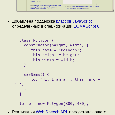
Добавлена поддержка
классов JavaScript
,
определённых в спецификации
ECMAScript 6
;
  class Polygon {

    constructor(height, width) {

       this.name = 'Polygon';

       this.height = height;

       this.width = width;

    }

    sayName() {

       log('Hi, I am a ', this.name + 
'.');

    }

  } 

  let p = new Polygon(300, 400);
Реализация
Web Speech API
, предоставляющего