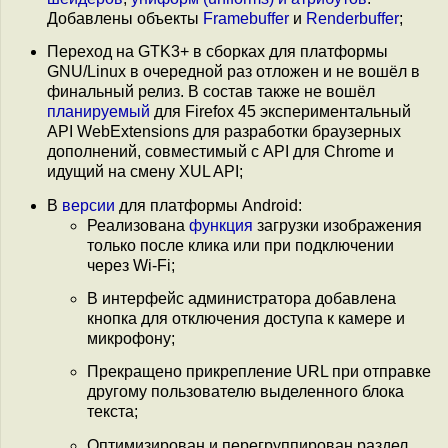
Добавлены объекты
Framebuffer
и
Renderbuffer
;
Переход на GTK3+ в сборках для платформы
GNU/Linux в очередной раз отложен и не вошёл в
финальный релиз. В состав также не вошёл
планируемый
для Firefox 45 экспериментальный
API WebExtensions для разработки браузерных
дополнений, совместимый с API для Chrome и
идущий на смену XUL API;
В
версии
для платформы Android:
Реализована
функция
загрузки изображения
только после клика или при подключении
через Wi-Fi;
В интерфейс администратора добавлена
кнопка для отключения доступа к камере и
микрофону;
Прекращено прикрепление URL при отправке
другому пользователю выделенного блока
текста;
Оптимизирован и перегруппирован раздел