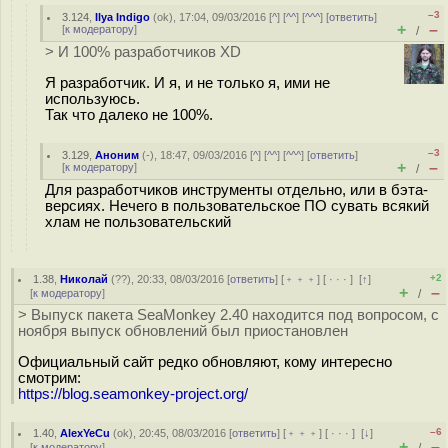
–3
3.124
,
Ilya Indigo
(
ok
), 17:04, 09/03/2016 [
^
] [
^^
] [
^^^
] [
ответить
]
+
–
[
к модератору
]
/
> И 100% разработчиков XD
Я разработчик. И я, и не только я, ими не
используюсь.
Так что далеко не 100%.
–3
3.129
,
Аноним
(
-
), 18:47, 09/03/2016 [
^
] [
^^
] [
^^^
] [
ответить
]
+
–
[
к модератору
]
/
Для разработчиков инструменты отдельно, или в бэта-
версиях. Нечего в пользовательское ПО сувать всякий
хлам не пользовательский
+2
1.38
,
Николай
(
??
), 20:33, 08/03/2016 [
ответить
] [
﹢﹢﹢
] [
· · ·
]
[
↑
]
+
–
[
к модератору
]
/
> Выпуск пакета SeaMonkey 2.40 находится под вопросом, c
ноября выпуск обновлений был приостановлен
Официальный сайт редко обновляют, кому интересно
смотрим:
https://blog.seamonkey-project.org/
–6
1.40
,
AlexYeCu
(
ok
), 20:45, 08/03/2016 [
ответить
] [
﹢﹢﹢
] [
· · ·
]
[
↓
]
+
–
[
к модератору
]