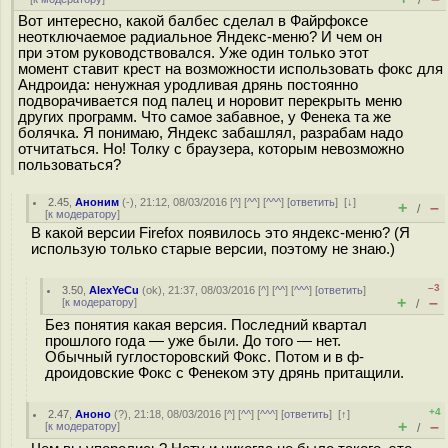
/
Вот интересно, какой балбес сделал в Файрфоксе
неотключаемое радиальное Яндекс-меню? И чем он
при этом руководствовался. Уже один только этот
момент ставит крест на возможности использовать фокс для
Андроида: ненужная уродливая дрянь постоянно
подворачивается под палец и норовит перекрыть меню
других программ. Что самое забавное, у Фенека та же
болячка. Я понимаю, Яндекс забашлял, разрабам надо
отчитаться. Но! Толку с браузера, которым невозможно
пользоваться?
2.45
,
Аноним
(
-
), 21:12, 08/03/2016 [
^
] [
^^
] [
^^^
] [
ответить
]
[
↓
]
+
–
/
[
к модератору
]
В какой версии Firefox появилось это яндекс-меню? (Я
использую только старые версии, поэтому не знаю.)
–3
3.50
,
AlexYeCu
(
ok
), 21:37, 08/03/2016 [
^
] [
^^
] [
^^^
] [
ответить
]
+
–
[
к модератору
]
/
Без понятия какая версия. Последний квартал
прошлого года — уже были. До того — нет.
Обычный гуглосторовский Фокс. Потом и в ф-
дроидовские Фокс с Фенеком эту дрянь притащили.
+4
2.47
,
Аноно
(
?
), 21:18, 08/03/2016 [
^
] [
^^
] [
^^^
] [
ответить
]
[
↑
]
+
–
[
к модератору
]
/