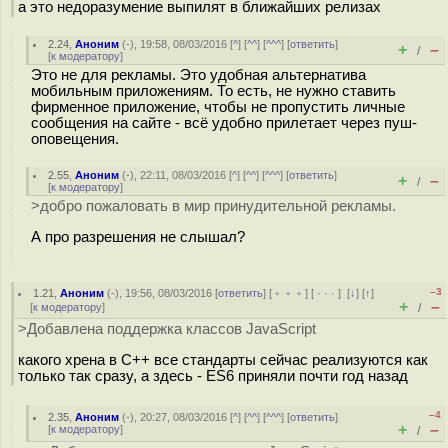
а это недоразумение выпилят в ближайших релизах
2.24
,
Аноним
(
-
), 19:58, 08/03/2016 [
^
] [
^^
] [
^^^
] [
ответить
]
+
–
/
[
к модератору
]
Это не для рекламы. Это удобная альтернатива
мобильным приложениям. То есть, не нужно ставить
фирменное приложение, чтобы не пропустить личные
сообщения на сайте - всё удобно прилетает через пуш-
оповещения.
2.55
,
Аноним
(
-
), 22:11, 08/03/2016 [
^
] [
^^
] [
^^^
] [
ответить
]
+
–
/
[
к модератору
]
>добро пожаловать в мир принудительной рекламы.
А про разрешения не слышал?
–3
1.21
,
Аноним
(
-
), 19:56, 08/03/2016 [
ответить
] [
﹢﹢﹢
] [
· · ·
]
[
↓
] [
↑
]
+
–
[
к модератору
]
/
>Добавлена поддержка классов JavaScript
какого хрена в C++ все стандарты сейчас реализуются как
только так сразу, а здесь - ES6 приняли почти год назад
–4
2.35
,
Аноним
(
-
), 20:27, 08/03/2016 [
^
] [
^^
] [
^^^
] [
ответить
]
+
–
[
к модератору
]
/