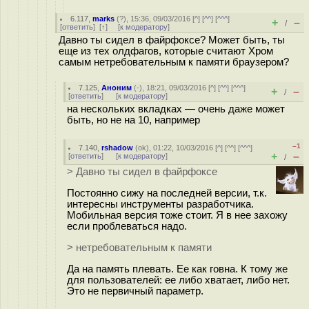
6.117
,
marks
(
?
), 15:36, 09/03/2016 [
^
] [
^^
] [
^^^
]
+
–
/
[
ответить
]
[
↑
] [
к модератору
]
Давно ты сидел в файрфоксе? Может быть, ты
еще из тех олдфагов, которые считают Хром
самым нетребовательным к памяти браузером?
7.125
,
Аноним
(
-
), 18:21, 09/03/2016 [
^
] [
^^
] [
^^^
]
+
–
/
[
ответить
]
[
к модератору
]
на нескольких вкладках — очень даже может
быть, но не на 10, например
–1
7.140
,
rshadow
(
ok
), 01:22, 10/03/2016 [
^
] [
^^
] [
^^^
]
+
–
[
ответить
]
[
к модератору
]
/
> Давно ты сидел в файрфоксе
Постоянно сижу на последней версии, т.к.
интересны инструменты разработчика.
Мобильная версия тоже стоит. Я в нее захожу
если проблеваться надо.
> нетребовательным к памяти
Да на память плевать. Ее как говна. К тому же
для пользователей: ее либо хватает, либо нет.
Это не первичный параметр.