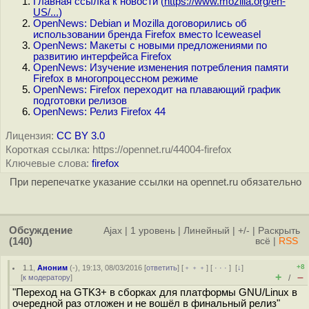
Главная ссылка к новости (
https://www.mozilla.org/en-
US/...
)
OpenNews: Debian и Mozilla договорились об
использовании бренда Firefox вместо Iceweasel
OpenNews: Макеты с новыми предложениями по
развитию интерфейса Firefox
OpenNews: Изучение изменения потребления памяти
Firefox в многопроцессном режиме
OpenNews: Firefox переходит на плавающий график
подготовки релизов
OpenNews: Релиз Firefox 44
Лицензия:
CC BY 3.0
Короткая ссылка: https://opennet.ru/44004-firefox
Ключевые слова:
firefox
При перепечатке указание ссылки на opennet.ru обязательно
Обсуждение
Ajax
|
1 уровень
|
Линейный
|
+/-
|
Раскрыть
(140)
всё
|
RSS
+8
1.1
,
Аноним
(
-
), 19:13, 08/03/2016 [
ответить
] [
﹢﹢﹢
] [
· · ·
]
[
↓
]
+
–
[
к модератору
]
/
"Переход на GTK3+ в сборках для платформы GNU/Linux в
очередной раз отложен и не вошёл в финальный релиз"