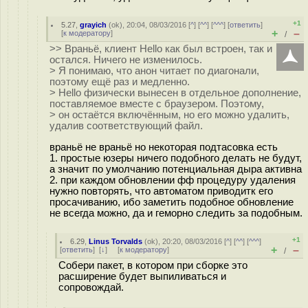
+1
5.27
,
grayich
(
ok
), 20:04, 08/03/2016 [
^
] [
^^
] [
^^^
] [
ответить
]
+
–
[
к модератору
]
/
>> Враньё, клиент Hello как был встроен, так и
остался. Ничего не изменилось.
> Я понимаю, что анон читает по диагонали,
поэтому ещё раз и медленно.
> Hello физически вынесен в отдельное дополнение,
поставляемое вместе с браузером. Поэтому,
> он остаётся включённым, но его можно удалить,
удалив соответствующий файл.
враньё не враньё но некоторая подтасовка есть
1. простые юзеры ничего подобного делать не будут,
а значит по умолчанию потенциальная дыра активна
2. при каждом обновлении фф процедуру удаления
нужно повторять, что автоматом приводитк его
просачиванию, ибо заметить подобное обновление
не всегда можно, да и геморно следить за подобным.
+1
6.29
,
Linus Torvalds
(
ok
), 20:20, 08/03/2016 [
^
] [
^^
] [
^^^
]
+
–
[
ответить
]
[
↓
] [
к модератору
]
/
Собери пакет, в котором при сборке это
расширение будет выпиливаться и
сопровождай.