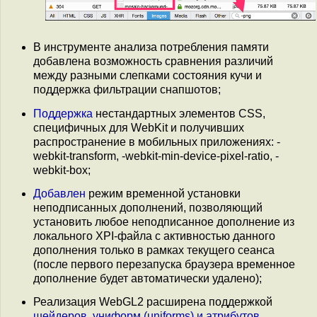
В инструменте анализа потребления памяти
добавлена возможность сравнения различий
между разными слепками состояния кучи и
поддержка фильтрации снапшотов;
Поддержка
нестандартных элементов CSS,
специфичных для WebKit и получивших
распространение в мобильных приложениях: -
webkit-transform, -webkit-min-device-pixel-ratio, -
webkit-box;
Добавлен
режим временной установки
неподписанных дополнений, позволяющий
установить любое неподписанное дополнение из
локального XPI-файла с активностью данного
дополнения только в рамках текущего сеанса
(после первого перезапуска браузера временное
дополнение будет автоматически удалено);
Реализация WebGL2 расширена поддержкой
шейдеров
,
униформ (uniforms) и атрибутов
.