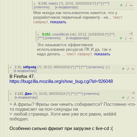
8.145
,
marks
(
?
), 10:01, 10/03/2016 [
^
] [
^^
] [
^^^
]
+
–
/
[
ответить
]
[
к модератору
]
Мне иногда как пользователю кажется, что у
разработчиков первичный параметр - на...
текст
свёрнут,
показать
–1
9.151
,
count0krsk
(
ok
), 23:12, 11/03/2016 [
^
] [
^^
]
+
–
[
^^^
] [
ответить
]
[
к модератору
]
/
Это называется эффективное
использование ресурсов ПК И да, так и
надо делать ...
текст свёрнут,
показать
2.31
,
sdfgsdg
(
?
), 20:23, 08/03/2016 [
^
] [
^^
] [
^^^
] [
ответить
]
[
↑
]
+
–
/
[
к модератору
]
В Firefox 47.
https://bugzilla.mozilla.org/show_bug.cgi?id=926048
–1
2.103
,
Джо
(
?
), 10:02, 09/03/2016 [
^
] [
^^
] [
^^^
] [
ответить
]
+
–
[
к модератору
]
/
> А фризы? Фризы они чинить собираются? Постоянно что-
то подвисает на пол-секунды на
> любой странице. Хотя мне уже все равно, webkit
победил.
Особенно сильно фризит при загрузке с live-cd :(