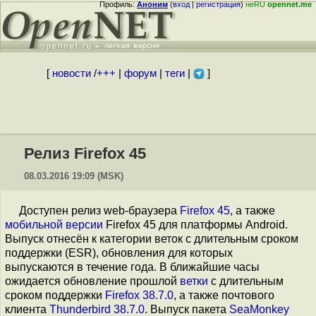
Профиль:
Аноним
(
вход
|
регистрация
)
неRU
opennet.me
[
новости
/
+++
|
форум
|
теги
|
]
Релиз Firefox 45
08.03.2016 19:09 (MSK)
Доступен релиз web-браузера
Firefox 45
, а также
мобильной версии
Firefox 45 для платформы Android.
Выпуск отнесён к категории веток с длительным сроком
поддержки (ESR), обновления для которых
выпускаются в течение года. В ближайшие часы
ожидается обновление прошлой
ветки
с длительным
сроком поддержки
Firefox 38.7.0
, а также почтового
клиента
Thunderbird 38.7.0
. Выпуск пакета
SeaMonkey