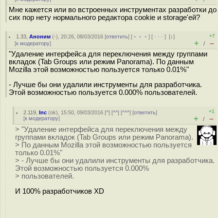
Мне кажется или во встроенных инструментах разработки до
сих пор нету нормального редактора cookie и storage'ей?
+7
1.33
,
Аноним
(
-
), 20:26, 08/03/2016 [
ответить
] [
﹢﹢﹢
] [
· · ·
]
[
↓
]
+
–
[
к модератору
]
/
"Удаление интерфейса для переключения между группами
вкладок (Tab Groups или режим Panorama). По данным
Mozilla этой возможностью пользуется только 0.01%"
- Лучше бы они удалили инструменты для разработчика.
Этой возможностью пользуется 0.000% пользователей.
+1
2.119
,
Inc
(
ok
), 15:50, 09/03/2016 [
^
] [
^^
] [
^^^
] [
ответить
]
+
–
[
к модератору
]
/
> "Удаление интерфейса для переключения между
группами вкладок (Tab Groups или режим Panorama).
> По данным Mozilla этой возможностью пользуется
только 0.01%"
> - Лучше бы они удалили инструменты для разработчика.
Этой возможностью пользуется 0.000%
> пользователей.
И 100% разработчиков XD