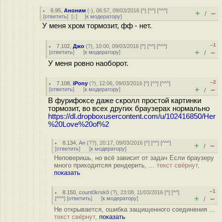
6.95
,
Аноним
(
-
), 06:57, 09/03/2016 [
^
] [
^^
] [
^^^
]
+
–
/
[
ответить
]
[
↓
] [
к модератору
]
У меня хром тормозит, фф - нет.
–1
7.102
,
Джо
(
?
), 10:00, 09/03/2016 [
^
] [
^^
] [
^^^
]
+
–
[
ответить
]
[
к модератору
]
/
У меня ровно наоборот.
–2
7.108
,
iPony
(
?
), 12:06, 09/03/2016 [
^
] [
^^
] [
^^^
]
+
–
[
ответить
]
[
к модератору
]
/
В фурифоксе даже скролл простой картинки
тормозит, во всех других браузерах нормально
https://dl.dropboxusercontent.com/u/102416850/Her
%20Love%20of%2
8.134
,
Ан
(
??
), 20:17, 09/03/2016 [
^
] [
^^
] [
^^^
]
+
–
/
[
ответить
]
[
к модератору
]
Неповеришь, но всё зависит от задач Если браузеру
много приходитсяя рендерить, ...
текст свёрнут,
показать
–1
8.150
,
count0krsk0
(
?
), 23:08, 11/03/2016 [
^
] [
^^
]
+
–
[
^^^
] [
ответить
]
[
к модератору
]
/
Не открывается, ошибка защищенного соединения ...
текст свёрнут,
показать