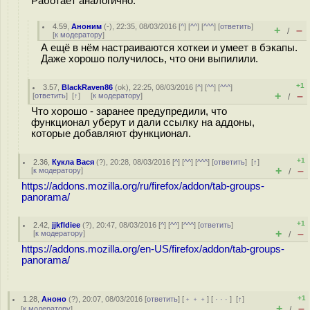
Работает аналогично.
4.59
,
Аноним
(
-
), 22:35, 08/03/2016 [
^
] [
^^
] [
^^^
] [
ответить
]
+
–
/
[
к модератору
]
А ещё в нём настраиваются хоткеи и умеет в бэкапы.
Даже хорошо получилось, что они выпилили.
+1
3.57
,
BlackRaven86
(
ok
), 22:25, 08/03/2016 [
^
] [
^^
] [
^^^
]
+
–
[
ответить
]
[
↑
] [
к модератору
]
/
Что хорошо - заранее предупредили, что
функционал уберут и дали ссылку на аддоны,
которые добавляют функционал.
+1
2.36
,
Кукла Вася
(
?
), 20:28, 08/03/2016 [
^
] [
^^
] [
^^^
] [
ответить
]
[
↑
]
+
–
[
к модератору
]
/
https://addons.mozilla.org/ru/firefox/addon/tab-groups-
panorama/
+1
2.42
,
jjkfldiee
(
?
), 20:47, 08/03/2016 [
^
] [
^^
] [
^^^
] [
ответить
]
+
–
[
к модератору
]
/
https://addons.mozilla.org/en-US/firefox/addon/tab-groups-
panorama/
+1
1.28
,
Аноно
(
?
), 20:07, 08/03/2016 [
ответить
] [
﹢﹢﹢
] [
· · ·
]
[
↑
]
+
–
[
к модератору
]
/