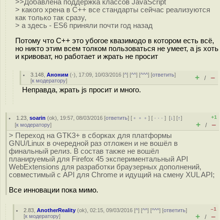
>>Добавлена поддержка классов JavaScript
> какого хрена в C++ все стандарты сейчас реализуются
как только так сразу,
> а здесь - ES6 приняли почти год назад
Потому что С++ это убогое квазимодо в котором есть всё,
но никто этим всем толком пользоваться не умеет, а js хоть
и кривоват, но работает и жрать не просит
3.148
,
Аноним
(
-
), 17:09, 10/03/2016 [
^
] [
^^
] [
^^^
] [
ответить
]
+
–
/
[
к модератору
]
Неправда, жрать js просит и много.
+1
1.23
,
soarin
(
ok
), 19:57, 08/03/2016 [
ответить
] [
﹢﹢﹢
] [
· · ·
]
[
↓
] [
↑
]
+
–
[
к модератору
]
/
> Переход на GTK3+ в сборках для платформы
GNU/Linux в очередной раз отложен и не вошёл в
финальный релиз. В состав также не вошёл
планируемый для Firefox 45 экспериментальный API
WebExtensions для разработки браузерных дополнений,
совместимый с API для Chrome и идущий на смену XUL API;
Все инновации пока мимо.
–1
2.83
,
AnotherReality
(
ok
), 02:15, 09/03/2016 [
^
] [
^^
] [
^^^
] [
ответить
]
+
–
[
к модератору
]
/