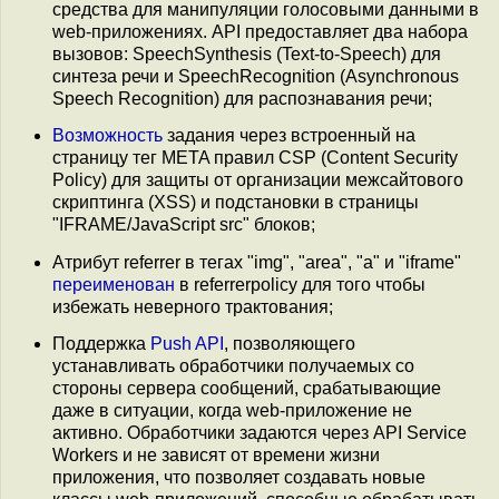
средства для манипуляции голосовыми данными в
web-приложениях. API предоставляет два набора
вызовов: SpeechSynthesis (Text-to-Speech) для
синтеза речи и SpeechRecognition (Asynchronous
Speech Recognition) для распознавания речи;
Возможность
задания через встроенный на
страницу тег META правил CSP (Content Security
Policy) для защиты от организации межсайтового
скриптинга (XSS) и подстановки в страницы
"IFRAME/JavaScript src" блоков;
Атрибут referrer в тегах "img", "area", "a" и "iframe"
переименован
в referrerpolicy для того чтобы
избежать неверного трактования;
Поддержка
Push API
, позволяющего
устанавливать обработчики получаемых со
стороны сервера сообщений, срабатывающие
даже в ситуации, когда web-приложение не
активно. Обработчики задаются через API Service
Workers и не зависят от времени жизни
приложения, что позволяет создавать новые