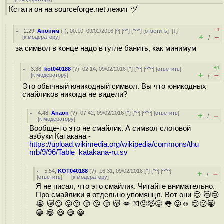
Кстати он на sourceforge.net лежит ヅ
–1
2.29
,
Аноним
(
-
), 00:10, 09/02/2016 [
^
] [
^^
] [
^^^
] [
ответить
]
[
↓
]
+
–
[
к модератору
]
/
за символ в конце надо в гугле банить, как минимум
+1
3.38
,
kot040188
(
?
), 02:14, 09/02/2016 [
^
] [
^^
] [
^^^
] [
ответить
]
+
–
[
к модератору
]
/
Это обычный юникодный символ. Вы что юникодных
сиайликов никогда не видели?
4.48
,
Анаон
(
?
), 07:42, 09/02/2016 [
^
] [
^^
] [
^^^
] [
ответить
]
+
–
/
[
к модератору
]
Вообще-то это не смайлик. А символ слоговой
азбуки Катакана -
https://upload.wikimedia.org/wikipedia/commons/thu
mb/9/96/Table_katakana-ru.sv
5.54
,
KOT040188
(
?
), 16:31, 09/02/2016 [
^
] [
^^
] [
^^^
]
+
–
/
[
ответить
]
[
к модератору
]
Я не писал, что это смайлик. Читайте внимательно.
Про смайлики я отдельно упомянцл. Вот они 😍 😻😢
😭 😿😉 😜😗 😙 😘 😚 😽 💋 💏😞😇😝 👅 😛☺ 😊😕😸
😁 😂 😃 😄 😀