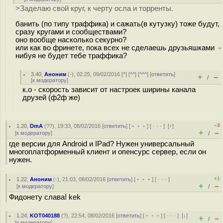
>Заделаю свой круг, к черту осла и торренты.
банить (по типу траффика) и сажать(в кутузку) тоже будут,
сразу кругами и сообществами?
оно вообще насколько секурно?
или как во фринете, пока всех не сделаешь друзьяшками -
нибуя не будет тебе траффика?
3.40
,
Аноним
(
-
), 02:25, 09/02/2016 [
^
] [
^^
] [
^^^
] [
ответить
]
+
–
/
[
к модератору
]
к.о - скорость зависит от настроек ширины канала
друзей (ф2ф же)
–3
1.20
,
DmA
(
??
), 19:33, 08/02/2016 [
ответить
] [
﹢﹢﹢
] [
· · ·
]
[
↑
]
+
–
[
к модератору
]
/
где версии для Android и IPad? Нужен универсальный
многоплатформенный клиент и опенсурс сервер, если он
нужен.
+1
1.22
,
Аноним
(
-
), 21:03, 08/02/2016 [
ответить
] [
﹢﹢﹢
] [
· · ·
]
+
–
[
к модератору
]
/
Фидонету слава! kek
1.24
,
KOT040188
(
?
), 22:54, 08/02/2016 [
ответить
] [
﹢﹢﹢
] [
· · ·
]
[
↓
]
+
–
/
[
к модератору
]