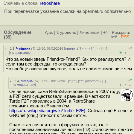
Ключевые слова:
retroshare
При перепечатке указание ссылки на opennet.ru обязательно
Обсуждение
Ajax
|
1 уровень
|
Линейный
|
+/-
|
Раскрыть
(39)
всё
|
RSS
–2
1.1
,
Чаёвник
(
?
), 16:50, 08/02/2016 [
ответить
] [
﹢﹢﹢
] [
· · ·
]
[
↓
]
+
–
[
к модератору
]
/
Что за новый зверь Friend-to-Friend? Как это реализуется? И
если там все френды, то откуда спам?
Но вообще описание вкусное, жаль не совместимое ни с чем
+7
2.4
,
dimqua
(
ok
), 17:18, 08/02/2016 [
^
] [
^^
] [
^^^
] [
ответить
]
[
↓
]
+
–
[
к модератору
]
/
Он не новый, сама RetroShare появилась в 2007 году,
а F2F сети существовали и раньше. В частности
Turtle F2F появилась в 2004, а RetroShare
позаимствовала её идею (см.
https://ru.wikipedia.org/wiki/Turtle_F2F).
Сейчас ещё Freenet и
GNUnet (опц.) относят к таким сетям.
Спам стал появляться в форумах и чатах, т.к. с
появлением анонимным личностей (ID) стало очень легко и