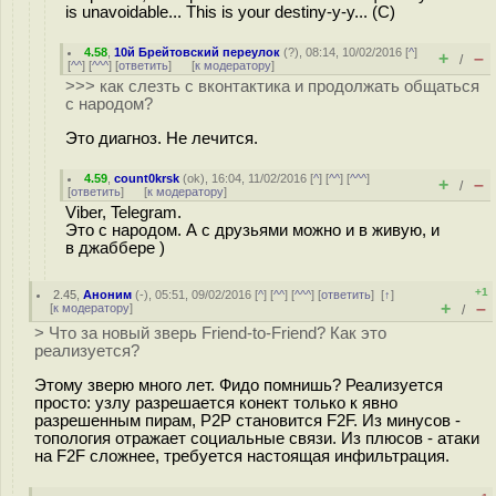
is unavoidable... This is your destiny-y-y... (C)
4.58
,
10й Брейтовский переулок
(
?
), 08:14, 10/02/2016 [
^
]
+
–
/
[
^^
] [
^^^
] [
ответить
]
[
к модератору
]
>>> как слезть с вконтактика и продолжать общаться
с народом?
Это диагноз. Не лечится.
4.59
,
count0krsk
(
ok
), 16:04, 11/02/2016 [
^
] [
^^
] [
^^^
]
+
–
/
[
ответить
]
[
к модератору
]
Viber, Telegram.
Это с народом. А с друзьями можно и в живую, и
в джаббере )
+1
2.45
,
Аноним
(
-
), 05:51, 09/02/2016 [
^
] [
^^
] [
^^^
] [
ответить
]
[
↑
]
+
–
[
к модератору
]
/
> Что за новый зверь Friend-to-Friend? Как это
реализуется?
Этому зверю много лет. Фидо помнишь? Реализуется
просто: узлу разрешается конект только к явно
разрешенным пирам, P2P становится F2F. Из минусов -
топология отражает социальные связи. Из плюсов - атаки
на F2F сложнее, требуется настоящая инфильтрация.