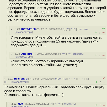
Порог вхождения высокий, большая часть функционала
недоступна, если у тебя нет большого количества
френдов. Вероятно это удобно в какой-то группе, в которой
все френды всех, тогда все будет нормально. Впечатления
составил по пятой версии и бете шестой, возможно к
релизу что-то изменилось.
+3
3.23
,
KOT040188
(
?
), 22:51, 08/02/2016 [
^
] [
^^
] [
^^^
] [
ответить
]
+
–
[
к модератору
]
/
И не говорите. Мне чтобы войти в сеть и увидеть чаты,
понадобилось подключить 15 незнакомых "друзей" и
подождать два дня…
3.28
,
Аноним
(
-
), 00:09, 09/02/2016 [
^
] [
^^
] [
^^^
] [
ответить
]
+
–
/
[
к модератору
]
какое-то сообщество «избранных» выходит…
наверняка со своими тайными целями :)
–1
1.11
,
Неаноним
(
?
), 18:06, 08/02/2016 [
ответить
] [
﹢﹢﹢
] [
· · ·
]
[
↓
]
+
–
[
↑
] [
к модератору
]
/
Закомпилял. Полет нормальный. Заделаю свой круг, к черту
осла и торренты.
Ламповая какая-то платформичка :)
2.21
,
Нуб
(
?
), 20:21, 08/02/2016 [
^
] [
^^
] [
^^^
] [
ответить
]
+
–
/
[
к модератору
]