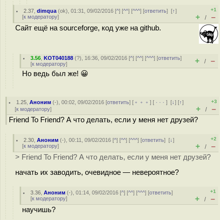
+1
2.37
,
dimqua
(
ok
), 01:31, 09/02/2016 [
^
] [
^^
] [
^^^
] [
ответить
]
[
↑
]
+
–
[
к модератору
]
/
Сайт ещё на sourceforge, код уже на github.
3.56
,
KOT040188
(
?
), 16:36, 09/02/2016 [
^
] [
^^
] [
^^^
] [
ответить
]
+
–
/
[
к модератору
]
Но ведь был же! 😀
+3
1.25
,
Аноним
(
-
), 00:02, 09/02/2016 [
ответить
] [
﹢﹢﹢
] [
· · ·
]
[
↓
] [
↑
]
+
–
[
к модератору
]
/
Friend To Friend? А что делать, если у меня нет друзей?
+2
2.30
,
Аноним
(
-
), 00:11, 09/02/2016 [
^
] [
^^
] [
^^^
] [
ответить
]
[
↓
]
+
–
[
к модератору
]
/
> Friend To Friend? А что делать, если у меня нет друзей?
начать их заводить, очевидное — невероятное?
+1
3.36
,
Аноним
(
-
), 01:14, 09/02/2016 [
^
] [
^^
] [
^^^
] [
ответить
]
+
–
[
к модератору
]
/
научишь?