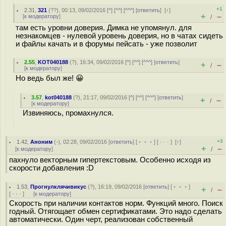
+1
2.31
,
321
(
??
), 00:13, 09/02/2016 [
^
] [
^^
] [
^^^
] [
ответить
]
[
↑
]
+
–
[
к модератору
]
/
там есть уровни доверия. Димка не упомянул. для
незнакомцев - нулевой уровень доверия, но в чатах сидеть
и файлы качать и в форумы пейсать - уже позволит
2.55
,
KOT040188
(
?
), 16:34, 09/02/2016 [
^
] [
^^
] [
^^^
] [
ответить
]
+
–
/
[
к модератору
]
Но ведь был же! 😀
3.57
,
kot040188
(
?
), 21:17, 09/02/2016 [
^
] [
^^
] [
^^^
] [
ответить
]
+
–
/
[
к модератору
]
Извиняюсь, промахнулся.
+3
1.42
,
Аноним
(
-
), 02:28, 09/02/2016 [
ответить
] [
﹢﹢﹢
] [
· · ·
]
[
↑
]
+
–
[
к модератору
]
/
пахнуло векторным гипертекстовым. Особенно исходя из
скорости добавления :D
1.53
,
Прогнулклячивикус
(
?
), 16:19, 09/02/2016 [
ответить
] [
﹢﹢﹢
]
+
–
/
[
· · ·
]
[
к модератору
]
Скорость при наличии контактов норм. Функций много. Поиск
годный. Отягощает обмен сертификатами. Это надо сделать
автоматически. Один черт, реализован собственный