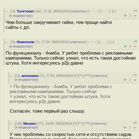
+1
1.5
,
Толстоват
(
ok
), 17:32, 08/02/2016 [
ответить
] [
﹢﹢﹢
] [
· · ·
]
[
↑
]
+
–
[
к модератору
]
/
Чем больше закручивают гайки, тем проще найти
сайты с дп.
+6
1.6
,
Неаноним
(
?
), 17:34, 08/02/2016 [
ответить
] [
﹢﹢﹢
] [
· · ·
]
[
↓
]
+
–
[
к модератору
]
/
По функционалу - бомба. У ребят проблема с рекламными
кампаниями. Только сейчас узнал, что есть такая достойная
штука. Хотя интересуюсь p2p давно
+1
2.9
,
анонимно
(
?
), 17:53, 08/02/2016 [
^
] [
^^
] [
^^^
] [
ответить
]
+
–
[
к модератору
]
/
> По функционалу - бомба. У ребят проблема с
рекламными кампаниями. Только сейчас
> узнал, что есть такая достойная штука. Хотя
интересуюсь p2p давно
Согласен. тоже первый раз слышу.
+2
2.19
,
Михаил
(
??
), 19:05, 08/02/2016 [
^
] [
^^
] [
^^^
] [
ответить
]
+
–
[
к модератору
]
/
У них проблемы со скоростью сети и отсутствием сидов.