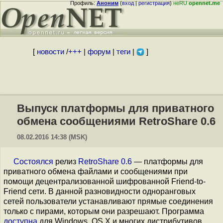
Профиль:
Аноним
(
вход
|
регистрация
)
неRU
opennet.me
[
новости
/
+++
|
форум
|
теги
|
]
Выпуск платформы для приватного
обмена сообщениями RetroShare 0.6
08.02.2016 14:38 (MSK)
Состоялся
релиз
RetroShare 0.6
— платформы для
приватного обмена файлами и сообщениями при
помощи децентрализованной шифрованной Friend-to-
Friend сети. В данной разновидности одноранговых
сетей пользователи устанавливают прямые соединения
только с пирами, которым они разрешают. Программа
доступна
для Windows, OS X и многих дистрибутивов