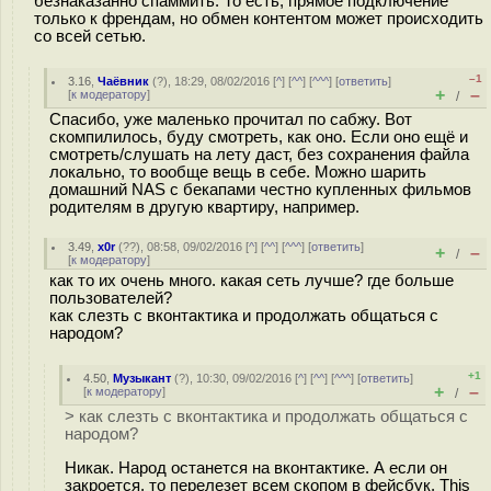
безнаказанно спаммить. То есть, прямое подключение
только к френдам, но обмен контентом может происходить
со всей сетью.
–1
3.16
,
Чаёвник
(
?
), 18:29, 08/02/2016 [
^
] [
^^
] [
^^^
] [
ответить
]
+
–
[
к модератору
]
/
Спасибо, уже маленько прочитал по сабжу. Вот
скомпилилось, буду смотреть, как оно. Если оно ещё и
смотреть/слушать на лету даст, без сохранения файла
локально, то вообще вещь в себе. Можно шарить
домашний NAS с бекапами честно купленных фильмов
родителям в другую квартиру, например.
3.49
,
x0r
(
??
), 08:58, 09/02/2016 [
^
] [
^^
] [
^^^
] [
ответить
]
+
–
/
[
к модератору
]
как то их очень много. какая сеть лучше? где больше
пользователей?
как слезть с вконтактика и продолжать общаться с
народом?
+1
4.50
,
Музыкант
(
?
), 10:30, 09/02/2016 [
^
] [
^^
] [
^^^
] [
ответить
]
+
–
[
к модератору
]
/
> как слезть с вконтактика и продолжать общаться с
народом?
Никак. Народ останется на вконтактике. А если он
закроется, то перелезет всем скопом в фейсбук. This