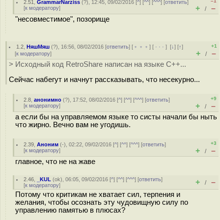
–1
2.51
,
GrammarNarziss
(
?
), 12:45, 09/02/2016 [
^
] [
^^
] [
^^^
] [
ответить
]
+
–
[
к модератору
]
/
"несовместимое", позорище
+1
1.2
,
НяшМяш
(
?
), 16:56, 08/02/2016 [
ответить
] [
﹢﹢﹢
] [
· · ·
]
[
↓
] [
↑
]
+
–
[
к модератору
]
/
> Исходный код RetroShare написан на языке C++...
Сейчас набегут и начнут рассказывать, что несекурно...
+9
2.8
,
анонимно
(
?
), 17:52, 08/02/2016 [
^
] [
^^
] [
^^^
] [
ответить
]
+
–
[
к модератору
]
/
а если бы на управляемом языке то систы начали бы ныть
что жирно. Вечно вам не угодишь.
+3
2.39
,
Аноним
(
-
), 02:22, 09/02/2016 [
^
] [
^^
] [
^^^
] [
ответить
]
+
–
[
к модератору
]
/
главное, что не на жаве
2.46
,
_KUL
(
ok
), 06:05, 09/02/2016 [
^
] [
^^
] [
^^^
] [
ответить
]
+
–
/
[
к модератору
]
Потому что критикам не хватает сил, терпения и
желания, чтобы осознать эту чудовищную силу по
управлению памятью в плюсах?