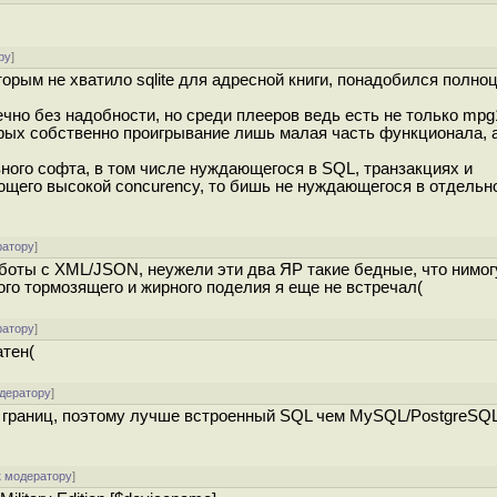
ру
]
орым не хватило sqlite для адресной книги, понадобился полно
чно без надобности, но среди плееров ведь есть не только mpg
оторых собственно проигрывание лишь малая часть функционала, 
зного софта, в том числе нуждающегося в SQL, транзакциях и
ребующего высокой concurency, то бишь не нуждающегося в отдель
ратору
]
боты с XML/JSON, неужели эти два ЯР такие бедные, что нимог
ого тормозящего и жирного поделия я еще не встречал(
ратору
]
атен(
одератору
]
 границ, поэтому лучше встроенный SQL чем MySQL/PostgreSQL
к модератору
]