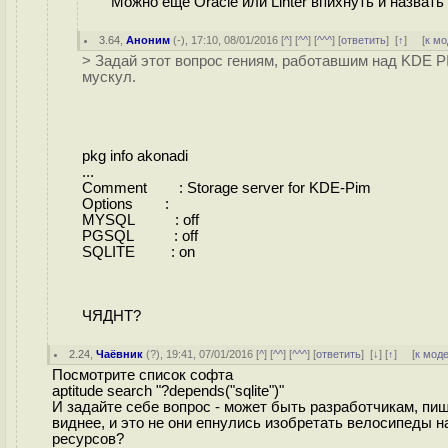
Можно еще Oracle или Linter впихнуть и назвать Mi
3.64
,
Аноним
(
-
), 17:10, 08/01/2016 [
^
] [
^^
] [
^^^
] [
ответить
]
[
↑
] [
к м
> Задай этот вопрос гениям, работавшим над KDE PI
мускул.
pkg info akonadi
...
Comment : Storage server for KDE-Pim
Options :
MYSQL : off
PGSQL : off
SQLITE : on
ЧЯДНТ?
2.24
,
Чаёвник
(
?
), 19:41, 07/01/2016 [
^
] [
^^
] [
^^^
] [
ответить
]
[
↓
] [
↑
] [
к мод
Посмотрите список софта
aptitude search "?depends("sqlite")"
И задайте себе вопрос - может быть разработчикам, п
виднее, и это не они епнулись изобретать велосипеды 
ресурсов?