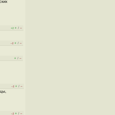
ских
+
–
/
+2
+
–
/
–2
+
–
/
+
–
/
–2
ицы,
+
–
/
–2