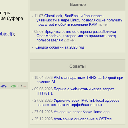
Важное
еперь
-
11.07
GhostLock, BadEpoll и Januscape -
ения буфера
уязвимости в ядре Linux, позволяющие получить
права root и обойти изоляцию KVM
(82 +34)
-
08.07
Вредительство со стороны разработчика
bject()
;
OpenMandriva, которое могло причинить вред
пользователям
(107 +34)
-
Сводка событий за 2025 год
Советы
-
19.04.2026
PKI с аппаратным TRNG за 10 дней при
помощи AI
+
–
вить
/
+20
-
09.03.2026
Борьба с web-ботами через запрет
HTTP/1.1
-
27.02.2026
Удаление всех IPv6 link-local адресов
на всех сетевых интерфейсах в Linux
-
27.01.2026
Ускорение пересборки llama.cpp
-
25.12.2025
Атомарные обновления в OSTree