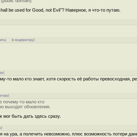
(public domain)
all be used for Good, not Evil"? Наверное, я что-то путаю.
тить
]
[
к модератору
]
ру
]
му-то мало кто знает, хотя скорость её работы превосходная, р
атору
]
е почему-то мало кто
рно выходят обновления.
к мог быть дать здесь сразу.
у
]
ся на ура, а полечить невозможно, плюс возможность потери дан