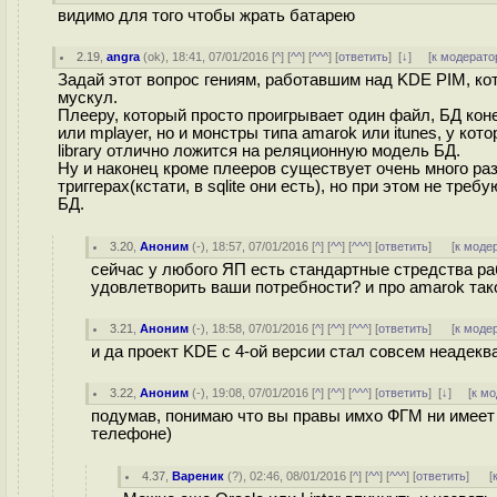
видимо для того чтобы жрать батарею
2.19
,
angra
(
ok
), 18:41, 07/01/2016 [
^
] [
^^
] [
^^^
] [
ответить
]
[
↓
] [
к модерато
Задай этот вопрос гениям, работавшим над KDE PIM, кот
мускул.
Плееру, который просто проигрывает один файл, БД коне
или mplayer, но и монстры типа amarok или itunes, у к
library отлично ложится на реляционную модель БД.
Ну и наконец кроме плееров существует очень много ра
триггерах(кстати, в sqlite они есть), но при этом не т
БД.
3.20
,
Аноним
(
-
), 18:57, 07/01/2016 [
^
] [
^^
] [
^^^
] [
ответить
]
[
к моде
сейчас у любого ЯП есть стандартные стредства ра
удовлетворить ваши потребности? и про amarok так
3.21
,
Аноним
(
-
), 18:58, 07/01/2016 [
^
] [
^^
] [
^^^
] [
ответить
]
[
к моде
и да проект KDE с 4-ой версии стал совсем неадекв
3.22
,
Аноним
(
-
), 19:08, 07/01/2016 [
^
] [
^^
] [
^^^
] [
ответить
]
[
↓
] [
к м
подумав, понимаю что вы правы имхо ФГМ ни имеет
телефоне)
4.37
,
Вареник
(
?
), 02:46, 08/01/2016 [
^
] [
^^
] [
^^^
] [
ответить
]
[