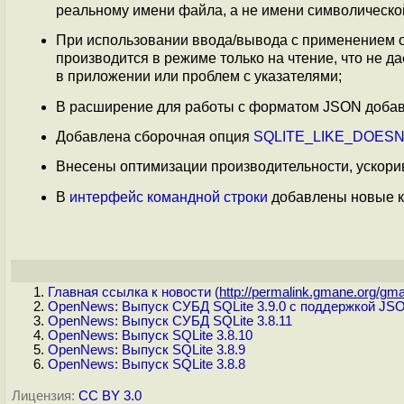
реальному имени файла, а не имени символическо
При использовании ввода/вывода с применением о
производится в режиме только на чтение, что не 
в приложении или проблем с указателями;
В расширение для работы с форматом JSON доб
Добавлена сборочная опция
SQLITE_LIKE_DOES
Внесены оптимизации производительности, ускорив
В
интерфейс командной строки
добавлены новые ко
Главная ссылка к новости (
http://permalink.gmane.org/gma
OpenNews: Выпуск СУБД SQLite 3.9.0 с поддержкой JS
OpenNews: Выпуск СУБД SQLite 3.8.11
OpenNews: Выпуск SQLite 3.8.10
OpenNews: Выпуск SQLite 3.8.9
OpenNews: Выпуск SQLite 3.8.8
Лицензия:
CC BY 3.0