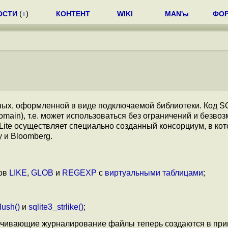
ОСТИ
(
+
)
КОНТЕНТ
WIKI
MAN'ы
ФО
ных, оформленной в виде подключаемой библиотеки. Код SQ
main), т.е. может использоваться без ограничений и безвоз
ite осуществляет специально созданный консорциум, в ко
y и Bloomberg.
ров
LIKE
,
GLOB
и
REGEXP
с
виртуальными таблицами
;
lush()
и
sqlite3_strlike()
;
ечивающие журналирование файлы теперь создаются в прив