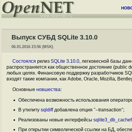
НОВ
Выпуск СУБД SQLite 3.10.0
06.01.2016 23:56 (MSK)
Состоялся
релиз
SQLite 3.10.0
, легковесной базы дан
распространяется как общественное достояние (public do
любых целях. Финансовую поддержку разработчиков SQL
входят такие компании, как Adobe, Oracle, Mozilla, Bentle
Основные
новшества
:
Обеспечена возможность использования операто
В утилиту
sqldiff
добавлена опция "--transaction";
Реализованы новые интерфейсы
sqlite3_db_cachef
При открытии символической ссылки на БД, обесп