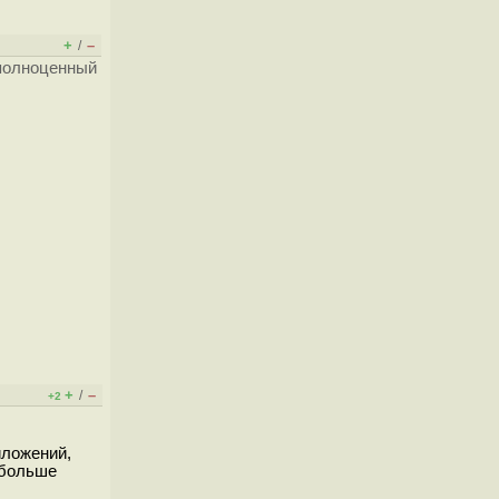
+
–
/
 полноценный
+
–
/
+2
иложений,
 больше