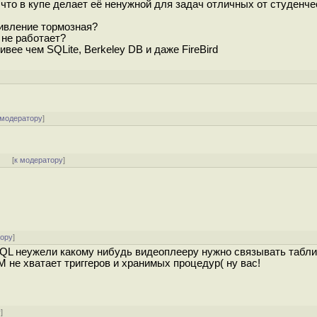
 что в купе делает её ненужной для задач отличных от студенче
дивление тормозная?
 не работает?
ее чем SQLite, Berkeley DB и даже FireBird
 модератору
]
]
[
к модератору
]
тору
]
SQL неужели какому нибудь видеоплееру нужно связывать табл
 не хватает триггеров и хранимых процедур( ну вас!
у
]