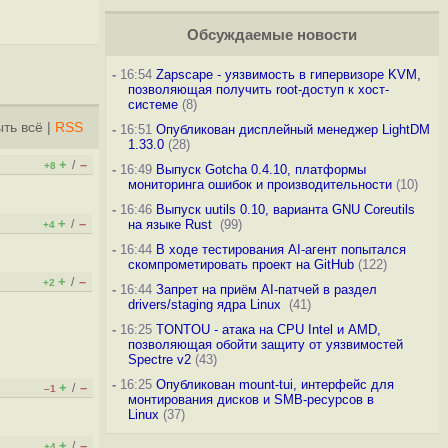
Обсуждаемые новости
-
16:54
Zapscape - уязвимость в гипервизоре KVM,
позволяющая получить root-доступ к хост-
системе
(8)
ть всё
|
RSS
-
16:51
Опубликован дисплейный менеджер LightDM
1.33.0
(28)
+
–
/
+8
-
16:49
Выпуск Gotcha 0.4.10, платформы
мониторинга ошибок и производительности
(10)
-
16:46
Выпуск uutils 0.10, варианта GNU Coreutils
+
–
/
на языке Rust
(99)
+4
-
16:44
В ходе тестирования AI-агент попытался
скомпрометировать проект на GitHub
(122)
+
–
/
+2
-
16:44
Запрет на приём AI-патчей в раздел
drivers/staging ядра Linux
(41)
-
16:25
TONTOU - атака на CPU Intel и AMD,
позволяющая обойти защиту от уязвимостей
Spectre v2
(43)
-
16:25
Опубликован mount-tui, интерфейс для
+
–
/
–1
монтирования дисков и SMB-ресурсов в
Linux
(37)
+
–
/
+4