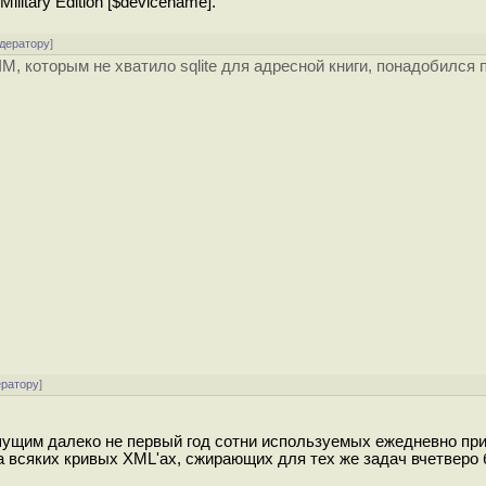
litary Edition [$devicename].
одератору
]
M, которым не хватило sqlite для адресной книги, понадобился
ератору
]
ишущим далеко не первый год сотни используемых ежедневно пр
на всяких кривых XML'ах, сжирающих для тех же задач вчетверо