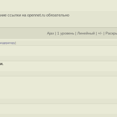
ние ссылки на opennet.ru обязательно
Ajax
|
1 уровень
|
Линейный
|
+/-
|
Раскры
 модератору
]
и.
]
]