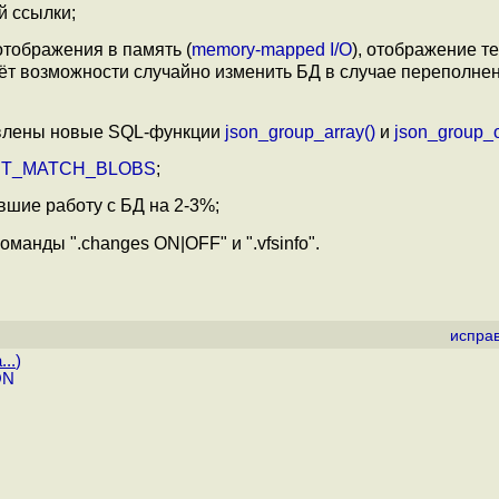
й ссылки;
тображения в память (
memory-mapped I/O
), отображение т
даёт возможности случайно изменить БД в случае переполн
авлены новые SQL-функции
json_group_array()
и
json_group_o
NT_MATCH_BLOBS
;
шие работу с БД на 2-3%;
манды ".changes ON|OFF" и ".vfsinfo".
испра
...
)
ON