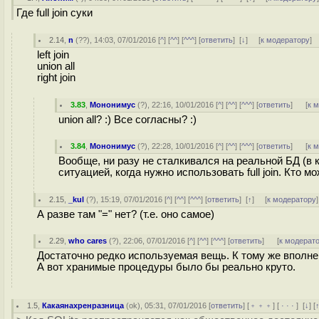
Где full join суки
2.14
,
n
(
??
), 14:03, 07/01/2016 [
^
] [
^^
] [
^^^
] [
ответить
]
[
↓
] [
к модератору
]
left join
union all
right join
3.83
,
Мононимус
(
?
), 22:16, 10/01/2016 [
^
] [
^^
] [
^^^
] [
ответить
]
[
к 
union all? :) Все согласны? :)
3.84
,
Мононимус
(
?
), 22:28, 10/01/2016 [
^
] [
^^
] [
^^^
] [
ответить
]
[
к 
Вообще, ни разу не сталкивался на реальной БД (в
ситуацией, когда нужно использовать full join. Кто м
2.15
,
_kul
(
?
), 15:19, 07/01/2016 [
^
] [
^^
] [
^^^
] [
ответить
]
[
↑
] [
к модератору
]
А разве там "=" нет? (т.е. оно самое)
2.29
,
who cares
(
?
), 22:06, 07/01/2016 [
^
] [
^^
] [
^^^
] [
ответить
]
[
к модерат
Достаточно редко используемая вещь. К тому же вполне 
А вот хранимые процедуры было бы реально круто.
1.5
,
Какаянахренразница
(
ok
), 05:31, 07/01/2016 [
ответить
] [
﹢﹢﹢
] [
· · ·
]
[
↓
] [