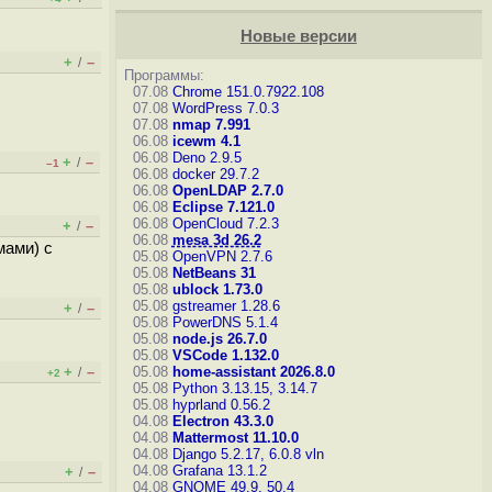
Новые версии
+
–
/
Программы:
07.08
Chrome 151.0.7922.108
07.08
WordPress 7.0.3
07.08
nmap 7.991
06.08
icewm 4.1
06.08
Deno 2.9.5
+
–
/
–1
06.08
docker 29.7.2
06.08
OpenLDAP 2.7.0
06.08
Eclipse 7.121.0
06.08
OpenCloud 7.2.3
+
–
/
06.08
mesa 3d 26.2
мами) с
05.08
OpenVPN 2.7.6
05.08
NetBeans 31
05.08
ublock 1.73.0
05.08
gstreamer 1.28.6
+
–
/
05.08
PowerDNS 5.1.4
05.08
node.js 26.7.0
05.08
VSCode 1.132.0
+
–
05.08
home-assistant 2026.8.0
/
+2
05.08
Python 3.13.15, 3.14.7
05.08
hyprland 0.56.2
04.08
Electron 43.3.0
04.08
Mattermost 11.10.0
04.08
Django 5.2.17, 6.0.8
vln
04.08
Grafana 13.1.2
+
–
/
04.08
GNOME 49.9, 50.4