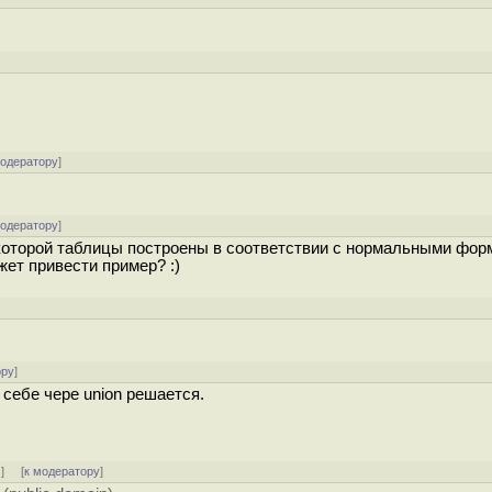
модератору
]
модератору
]
 которой таблицы построены в соответствии с нормальными фор
ожет привести пример? :)
ору
]
себе чере union решается.
↑
] [
к модератору
]