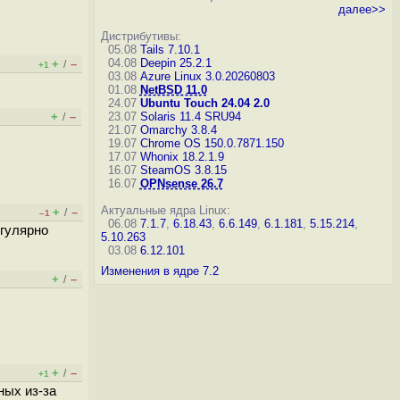
далее>>
Дистрибутивы:
05.08
Tails 7.10.1
04.08
Deepin 25.2.1
+
–
/
+1
03.08
Azure Linux 3.0.20260803
01.08
NetBSD 11.0
24.07
Ubuntu Touch 24.04 2.0
+
–
23.07
Solaris 11.4 SRU94
/
21.07
Omarchy 3.8.4
19.07
Chrome OS 150.0.7871.150
17.07
Whonix 18.2.1.9
16.07
SteamOS 3.8.15
16.07
OPNsense 26.7
Актуальные ядра Linux:
+
–
/
–1
06.08
7.1.7
,
6.18.43
,
6.6.149
,
6.1.181
,
5.15.214
,
егулярно
5.10.263
03.08
6.12.101
Изменения в ядре 7.2
+
–
/
+
–
/
+1
ных из-за