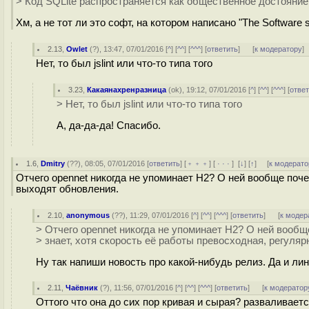
> Код SQLite распространяется как общественное достояние 
Хм, а не тот ли это софт, на котором написано "The Software sh
2.13
,
Owlet
(
?
), 13:47, 07/01/2016 [
^
] [
^^
] [
^^^
] [
ответить
]
[
к модератору
]
Нет, то был jslint или что-то типа того
3.23
,
Какаянахренразница
(
ok
), 19:12, 07/01/2016 [
^
] [
^^
] [
^^^
] [
отве
> Нет, то был jslint или что-то типа того
А, да-да-да! Спасибо.
1.6
,
Dmitry
(
??
), 08:05, 07/01/2016 [
ответить
] [
﹢﹢﹢
] [
· · ·
]
[
↓
] [
↑
] [
к модерато
Отчего opennet никогда не упоминает H2? О ней вообще поче
выходят обновления.
2.10
,
anonymous
(
??
), 11:29, 07/01/2016 [
^
] [
^^
] [
^^^
] [
ответить
]
[
к модер
> Отчего opennet никогда не упоминает H2? О ней вообщ
> знает, хотя скорость её работы превосходная, регуля
Ну так напиши новость про какой-нибудь релиз. Да и лин
2.11
,
Чаёвник
(
?
), 11:56, 07/01/2016 [
^
] [
^^
] [
^^^
] [
ответить
]
[
к модератор
Оттого что она до сих пор кривая и сырая? разваливает