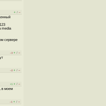
+
–
/
ценный
123
а media
ном сервере
+
–
/
–3
ут
+
–
/
–2
+
–
/
+1
 в моем
+
–
/
–1