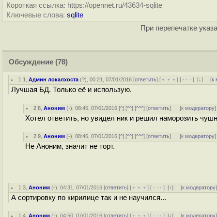
Короткая ссылка: https://opennet.ru/43634-sqlite
Ключевые слова:
sqlite
При перепечатке указа
Обсуждение
(78)
1.1
,
Админ локалхоста
(
?
), 00:21, 07/01/2016 [
ответить
] [
﹢﹢﹢
] [
· · ·
]
[
↓
] [
к
Лучшая БД. Только её и использую.
2.8
,
Аноним
(
-
), 08:45, 07/01/2016 [
^
] [
^^
] [
^^^
] [
ответить
]
[
к модератору
]
Хотел ответить, но увидел ник и решил наморозить чушн
2.9
,
Аноним
(
-
), 08:46, 07/01/2016 [
^
] [
^^
] [
^^^
] [
ответить
]
[
к модератору
]
Не Аноним, значит не торт.
1.3
,
Аноним
(
-
), 04:31, 07/01/2016 [
ответить
] [
﹢﹢﹢
] [
· · ·
]
[
↑
] [
к модератору
А сортировку по кирилице так и не научился...
1.4
,
Аноним
(
-
), 04:50, 07/01/2016 [
ответить
] [
﹢﹢﹢
] [
· · ·
]
[
↓
] [
к модератору