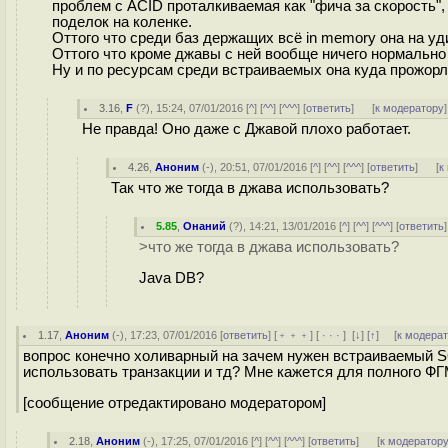
проблем с ACID проталкиваемая как "фича за скорость",
поделок на коленке.
Оттого что среди баз держащих всё in memory она на у
Оттого что кроме джавы с ней вообще ничего нормально
Ну и по ресурсам среди встраиваемых она куда прожорлив
3.16
,
F
(
?
), 15:24, 07/01/2016 [
^
] [
^^
] [
^^^
] [
ответить
]
[
к модератору
]
Не правда! Оно даже с Джавой плохо работает.
4.26
,
Аноним
(
-
), 20:51, 07/01/2016 [
^
] [
^^
] [
^^^
] [
ответить
]
[
к
Так что же тогда в джава использовать?
5.85
,
Онаний
(
?
), 14:21, 13/01/2016 [
^
] [
^^
] [
^^^
] [
ответить
>что же тогда в джава использовать?
Java DB?
1.17
,
Аноним
(
-
), 17:23, 07/01/2016 [
ответить
] [
﹢﹢﹢
] [
· · ·
]
[
↓
] [
↑
] [
к модера
вопрос конечно холиварный на зачем нужен встраиваемый 
использовать транзакции и тд? Мне кажется для полного ФГМ
[сообщение отредактировано модератором]
2.18
,
Аноним
(
-
), 17:25, 07/01/2016 [
^
] [
^^
] [
^^^
] [
ответить
]
[
к модератор