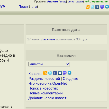
Профиль:
Аноним
(
вход
|
регистрация
)
неRU
opennet.me
РУМ
Поиск
(
теги
)
Памятные даты
17 июля
Slackware
исполнилось 33 года
Lite
мездно в
Навигация
торый
Каналы:
Разделы новостей
|
Сводные
Что нового на OpenNet
Поиск в новостях
Новые комментарии
Добавить свою новость
язке к