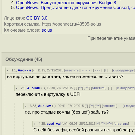
OpenNews: Выпуск десктоп-окружения Budgie 8
OpenNews: Представлено десктоп-окружение Consort, 
Лицензия:
CC BY 3.0
Короткая ссылка: https://opennet.ru/43595-solus
Ключевые слова:
solus
При перепечатке указа
Обсуждение
(45)
1.1
,
Аноним
(
-
), 11:19, 27/12/2015 [
ответить
] [
﹢﹢﹢
] [
· · ·
]
[
↓
] [
к модератору
]
на виртуалке не работает, как её на железо её ставить?
2.9
,
Аноним
(
-
), 12:30, 27/12/2015 [
^
] [
^^
] [
^^^
] [
ответить
]
[
↓
] [
к модерато
переключить виртуалку в UEFI
3.33
,
Аноним
(
-
), 20:41, 27/12/2015 [
^
] [
^^
] [
^^^
] [
ответить
]
[
к моде
т.е. про старые компы (без uefi) забыть?
4.38
,
svsd_val
(
ok
), 06:05, 28/12/2015 [
^
] [
^^
] [
^^^
] [
ответить
]
С uefi/ без уефи, особой разницы нет, граб загру