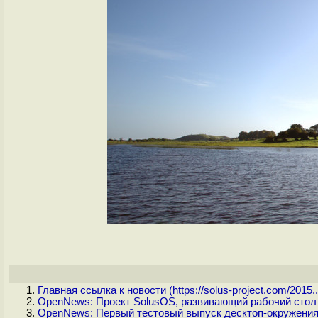
Главная ссылка к новости (
https://solus-project.com/2015..
OpenNews: Проект SolusOS, развивающий рабочий стол 
OpenNews: Первый тестовый выпуск десктоп-окружения