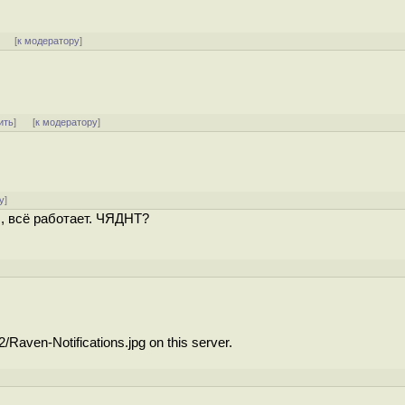
]
[
к модератору
]
ить
]
[
к модератору
]
у
]
SO, всё работает. ЧЯДНТ?
Raven-Notifications.jpg on this server.