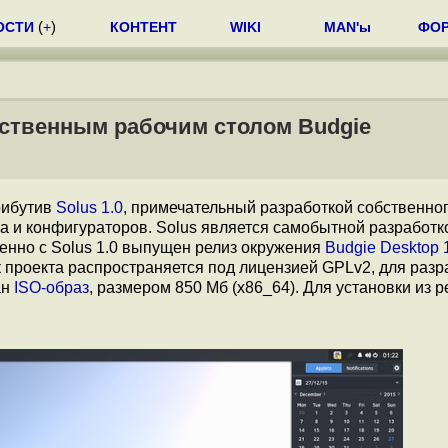
ОСТИ
(
+
)
КОНТЕНТ
WIKI
MAN'ы
ФО
бственным рабочим столом Budgie
рибутив
Solus 1.0
, примечательный разработкой собственно
а и конфигураторов. Solus является самобытной разработко
енно с Solus 1.0 выпущен релиз окружения
Budgie Desktop 
 проекта распространяется под лицензией GPLv2, для разр
ан
ISO-образ
, размером 850 Мб (x86_64). Для установки из 