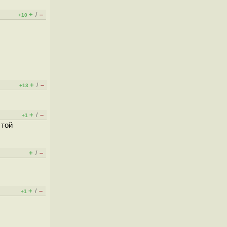
+
–
/
+10
+
–
/
+13
+
–
/
+1
 той
+
–
/
+
–
/
+1