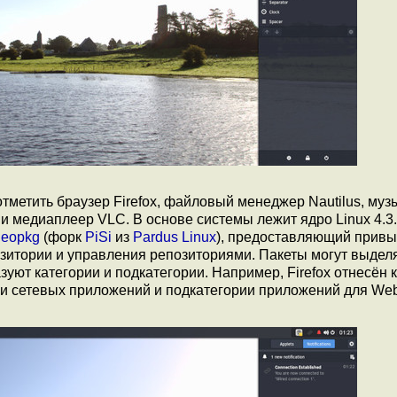
тметить браузер Firefox, файловый менеджер Nautilus, му
и медиаплеер VLC. В основе системы лежит ядро Linux 4.3
р
eopkg
(форк
PiSi
из
Pardus Linux
), предоставляющий прив
озитории и управления репозиториями. Пакеты могут выдел
уют категории и подкатегории. Например, Firefox отнесён к
рии сетевых приложений и подкатегории приложений для Web