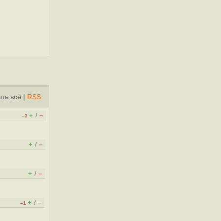
ть всё
|
RSS
+
–
/
–3
+
–
/
+
–
/
+
–
/
–1