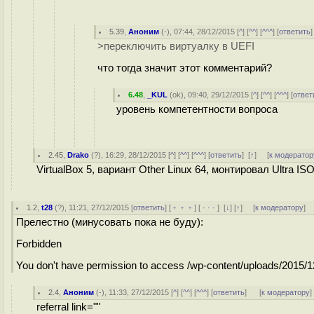
5.39
,
Аноним
(
-
), 07:44, 28/12/2015 [
^
] [
^^
] [
^^^
] [
ответить
>переключить виртуалку в UEFI
что тогда значит этот комментарий?
6.48
,
_KUL
(
ok
), 09:40, 29/12/2015 [
^
] [
^^
] [
^^^
] [
ответ
уровень компетентности вопроса
2.45
,
Drako
(
?
), 16:29, 28/12/2015 [
^
] [
^^
] [
^^^
] [
ответить
]
[
↑
] [
к модератор
VirtualBox 5, вариант Other Linux 64, монтировал Ultra I
1.2
,
t28
(
?
), 11:21, 27/12/2015 [
ответить
] [
﹢﹢﹢
] [
· · ·
]
[
↓
] [
↑
] [
к модератору
]
Прелестно (минусовать пока не буду):
Forbidden
You don't have permission to access /wp-content/uploads/2015/12/
2.4
,
Аноним
(
-
), 11:33, 27/12/2015 [
^
] [
^^
] [
^^^
] [
ответить
]
[
к модератору
]
referral link=""