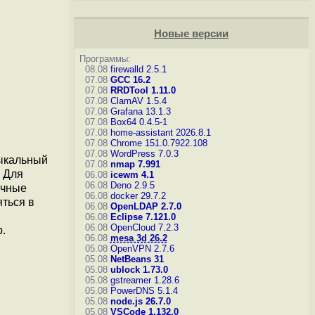
Новые версии
Программы:
08.08
firewalld 2.5.1
07.08
GCC 16.2
07.08
RRDTool 1.11.0
07.08
ClamAV 1.5.4
07.08
Grafana 13.1.3
07.08
Box64 0.4.5-1
07.08
home-assistant 2026.8.1
07.08
Chrome 151.0.7922.108
07.08
WordPress 7.0.3
зыкальный
07.08
nmap 7.991
. Для
06.08
icewm 4.1
06.08
Deno 2.9.5
ычные
06.08
docker 29.7.2
яться в
06.08
OpenLDAP 2.7.0
06.08
Eclipse 7.121.0
06.08
OpenCloud 7.2.3
.
06.08
mesa 3d 26.2
05.08
OpenVPN 2.7.6
05.08
NetBeans 31
05.08
ublock 1.73.0
05.08
gstreamer 1.28.6
05.08
PowerDNS 5.1.4
05.08
node.js 26.7.0
05.08
VSCode 1.132.0