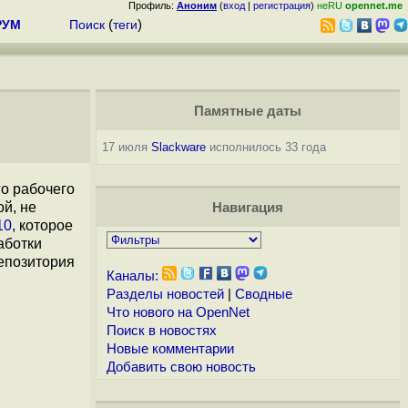
Профиль:
Аноним
(
вход
|
регистрация
)
неRU
opennet.me
РУМ
Поиск
(
теги
)
Памятные даты
17 июля
Slackware
исполнилось 33 года
го рабочего
й, не
Навигация
10
, которое
аботки
репозитория
Каналы:
Разделы новостей
|
Сводные
Что нового на OpenNet
Поиск в новостях
Новые комментарии
Добавить свою новость