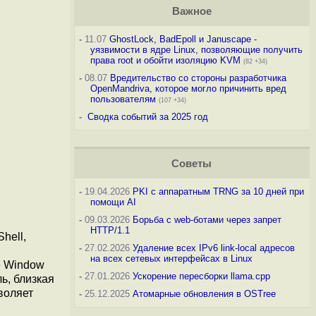
Важное
-
11.07
GhostLock, BadEpoll и Januscape -
уязвимости в ядре Linux, позволяющие получить
права root и обойти изоляцию KVM
(82 +34)
-
08.07
Вредительство со стороны разработчика
OpenMandriva, которое могло причинить вред
пользователям
(107 +34)
-
Сводка событий за 2025 год
Советы
-
19.04.2026
PKI с аппаратным TRNG за 10 дней при
помощи AI
-
09.03.2026
Борьба с web-ботами через запрет
HTTP/1.1
hell,
-
27.02.2026
Удаление всех IPv6 link-local адресов
на всех сетевых интерфейсах в Linux
e Window
-
27.01.2026
Ускорение пересборки llama.cpp
ь, близкая
воляет
-
25.12.2025
Атомарные обновления в OSTree