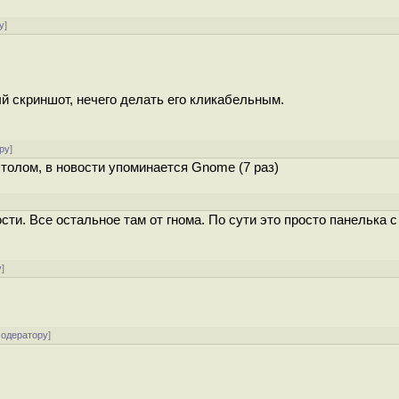
у
]
 скриншот, нечего делать его кликабельным.
ру
]
толом, в новости упоминается Gnome (7 раз)
ти. Все остальное там от гнома. По сути это просто панелька с
у
]
модератору
]