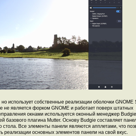
 но использует собственные реализации оболочки GNOME S
ie не является форком GNOME и работает поверх штатных
управления окнами используется оконный менеджер Budgi
базового плагина Mutter. Основу Budgie составляет панел
о стола. Все элементы панели являются апплетами, что поз
ть реализации основных элементов панели на свой вкус.