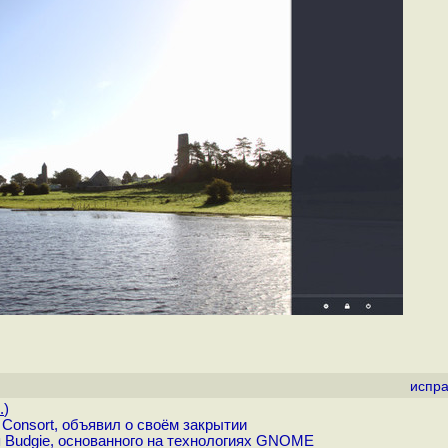
испра
.
)
Consort, объявил о своём закрытии
 Budgie, основанного на технологиях GNOME