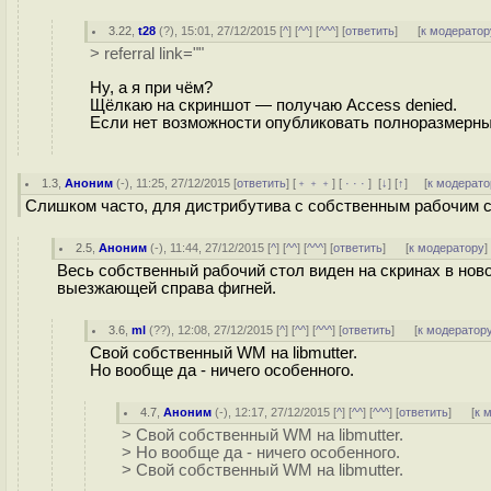
3.22
,
t28
(
?
), 15:01, 27/12/2015 [
^
] [
^^
] [
^^^
] [
ответить
]
[
к модератор
> referral link=""
Ну, а я при чём?
Щёлкаю на скриншот — получаю Access denied.
Если нет возможности опубликовать полноразмерный
1.3
,
Аноним
(
-
), 11:25, 27/12/2015 [
ответить
] [
﹢﹢﹢
] [
· · ·
]
[
↓
] [
↑
] [
к модерато
Слишком часто, для дистрибутива с собственным рабочим с
2.5
,
Аноним
(
-
), 11:44, 27/12/2015 [
^
] [
^^
] [
^^^
] [
ответить
]
[
к модератору
]
Весь собственный рабочий стол виден на скринах в новос
выезжающей справа фигней.
3.6
,
ml
(
??
), 12:08, 27/12/2015 [
^
] [
^^
] [
^^^
] [
ответить
]
[
к модератор
Свой собственный WM на libmutter.
Но вообще да - ничего особенного.
4.7
,
Аноним
(
-
), 12:17, 27/12/2015 [
^
] [
^^
] [
^^^
] [
ответить
]
[
к 
> Свой собственный WM на libmutter.
> Но вообще да - ничего особенного.
> Свой собственный WM на libmutter.