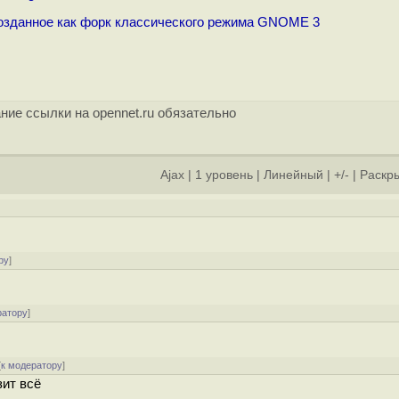
созданное как форк классического режима GNOME 3
ние ссылки на opennet.ru обязательно
Ajax
|
1 уровень
|
Линейный
|
+/-
|
Раскры
ру
]
ратору
]
[
к модератору
]
зит всё