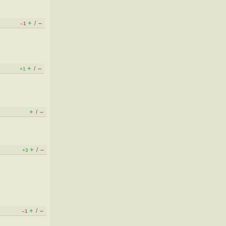
+
–
/
–1
+
–
/
+1
+
–
/
+
–
/
+3
+
–
/
–1