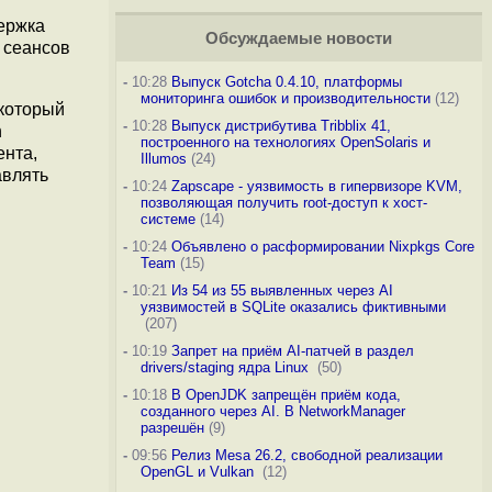
ержка
Обсуждаемые новости
 сеансов
-
10:28
Выпуск Gotcha 0.4.10, платформы
мониторинга ошибок и производительности
(12)
 который
-
10:28
Выпуск дистрибутива Tribblix 41,
n
построенного на технологиях OpenSolaris и
ента,
Illumos
(24)
авлять
-
10:24
Zapscape - уязвимость в гипервизоре KVM,
позволяющая получить root-доступ к хост-
системе
(14)
-
10:24
Объявлено о расформировании Nixpkgs Core
Team
(15)
-
10:21
Из 54 из 55 выявленных через AI
уязвимостей в SQLite оказались фиктивными
(207)
-
10:19
Запрет на приём AI-патчей в раздел
drivers/staging ядра Linux
(50)
-
10:18
В OpenJDK запрещён приём кода,
созданного через AI. В NetworkManager
разрешён
(9)
-
09:56
Релиз Mesa 26.2, свободной реализации
OpenGL и Vulkan
(12)