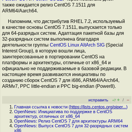
также ожидается релиз CentOS 7.1511 для
ARM64/Aarch64.
Напомним, что дистрибутив RHEL 7.2, используемый
в качестве основы CentOS 7.1511, выпускается только
для 64-разрядых систем. Адаптация пакетной базы для
32-разрядных систем выполнена благодаря
деятельности группы
CentOS Linux AltArch SIG
(Special
Interest Group), в которую вошли лица,
заинтересованные в портировании CentOS на
платформы и архитектуры, отличные от x86_64 и
официально не поддерживаемые в базовой редакции. В
настоящее время развиваются инициативы по
созданию сборок CentOS 7 для i686, ARM64/AArch64,
ARMv7, PPC little-endian и PPC big-endian (Power8).
+
–
исправить
/
+7
Главная ссылка к новости (
https://lists.centos.org/piper...
)
OpenNews: Инициатива по поддержке в CentOS
архитектур, отличных от x86_64
OpenNews: Релиз CentOS 7 для архитектуры ARM64
OpenNews: Выпуск CentOS 7 для 32-разрядных систем
x86