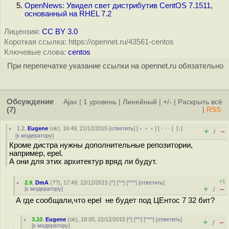
OpenNews: Увидел свет дистрибутив CentOS 7.1511,
основанный на RHEL 7.2
Лицензия:
CC BY 3.0
Короткая ссылка: https://opennet.ru/43561-centos
Ключевые слова:
centos
При перепечатке указание ссылки на opennet.ru обязательно
Обсуждение
Ajax
|
1 уровень
|
Линейный
|
+/-
|
Раскрыть всё
(7)
|
RSS
1.2
,
Eugene
(
ok
), 16:49, 21/12/2015 [
ответить
] [
﹢﹢﹢
] [
· · ·
]
[
↓
]
+
–
/
[
к модератору
]
Кроме дистра нужны дополнительные репозитории,
например, epel.
А они для этих архитектур вряд ли будут.
+1
2.9
,
DmA
(
??
), 17:49, 22/12/2015 [
^
] [
^^
] [
^^^
] [
ответить
]
+
–
[
к модератору
]
/
А где сообщали,что epel не будет под ЦЕнтос 7 32 бит?
3.10
,
Eugene
(
ok
), 18:00, 22/12/2015 [
^
] [
^^
] [
^^^
] [
ответить
]
+
–
/
[
к модератору
]