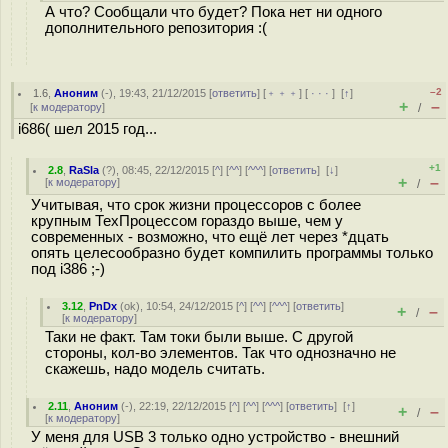
А что? Сообщали что будет? Пока нет ни одного
дополнительного репозитория :(
–2
1.6
,
Аноним
(
-
), 19:43, 21/12/2015 [
ответить
] [
﹢﹢﹢
] [
· · ·
]
[
↑
]
+
–
[
к модератору
]
/
i686( шел 2015 год...
+1
2.8
,
RaSla
(
?
), 08:45, 22/12/2015 [
^
] [
^^
] [
^^^
] [
ответить
]
[
↓
]
+
–
[
к модератору
]
/
Учитывая, что срок жизни процессоров с более
крупным ТехПроцессом гораздо выше, чем у
современных - возможно, что ещё лет через *дцать
опять целесообразно будет компилить программы только
под i386 ;-)
3.12
,
PnDx
(
ok
), 10:54, 24/12/2015 [
^
] [
^^
] [
^^^
] [
ответить
]
+
–
/
[
к модератору
]
Таки не факт. Там токи были выше. С другой
стороны, кол-во элементов. Так что однозначно не
скажешь, надо модель считать.
2.11
,
Аноним
(
-
), 22:19, 22/12/2015 [
^
] [
^^
] [
^^^
] [
ответить
]
[
↑
]
+
–
/
[
к модератору
]
У меня для USB 3 только одно устройство - внешний