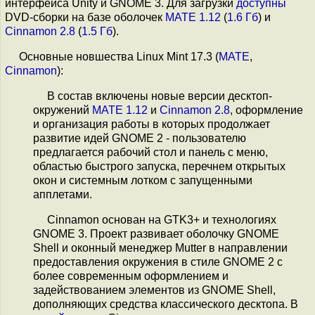
интерфейса Unity и GNOME 3. Для загрузки
доступны
DVD-сборки на базе оболочек
MATE 1.12
(
1.6 Гб
) и
Cinnamon 2.8
(
1.5 Гб
).
Основные новшества Linux Mint 17.3 (
MATE
,
Cinnamon
):
В состав включены новые версии десктоп-
окружений
MATE 1.12
и
Cinnamon 2.8
, оформление
и организация работы в которых продолжает
развитие идей GNOME 2 - пользователю
предлагается рабочий стол и панель с меню,
областью быстрого запуска, перечнем открытых
окон и системным лотком с запущенными
апплетами.
Cinnamon основан на GTK3+ и технологиях
GNOME 3. Проект развивает оболочку GNOME
Shell и оконный менеджер Mutter в направлении
предоставления окружения в стиле GNOME 2 с
более современным оформлением и
задействованием элементов из GNOME Shell,
дополняющих средства классического десктопа. В