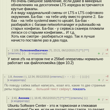
Но очень смешное заявление, если даже в минорных
обновлениях на десктопном LTS изредка встречаются
крутые факапы.
А в виду кардинальной смены от LTS к LTS софтового
окружения. Ба-бах - на тебе unity вместо gnome 2. Ба-
бах - на тебе systemd вместо upsatrt. Ба-бах -
разбирайся с багами networkmanager и pulseaudio на
старых конфигах. Ба-бах - у сервиса сканера пломали
легаси со старыми конфигами... И т.д.
Хоть как смотри - разбираться надо. Так я лучше
начисто поставлю раз в два года.
–2
2.109
,
ПолковникВасечкин
(
?
), 23:21, 06/12/2015 [
^
] [
^^
] [
^^^
]
+
–
[
ответить
]
[
↑
] [
к модератору
]
/
У меня zfs на втором пне и 256мб оперативы нормально
работает как файлопомойка (фря 10.2)
–2
1.8
,
Аноним
(
-
), 12:34, 05/12/2015 [
ответить
] [
﹢﹢﹢
] [
· · ·
]
[
↓
] [
↑
]
+
–
[
к модератору
]
/
По поводу сабжа забыл написать, юзал его, какие то две странные
репы подключены ...
большой текст свёрнут,
показать
2.41
,
Аноним
(
-
), 16:45, 05/12/2015 [
^
] [
^^
] [
^^^
] [
ответить
]
[
↓
]
+
–
/
[
к модератору
]
Ubuntu Software Center - это ж тормозная и глюкавая
питонятина! Он же, если не падает при старте, то падает