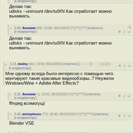
[
к модератору
]
Делаю так:
udisks --unmount /dev/sdXN Как отработает можно
вынимать.
–1
2.93
,
Аноним
(
93
), 10:06, 06/12/2015 [
^
] [
^^
] [
^^^
] [
ответить
]
+
–
[
к модератору
]
/
Делаю так:
udisks --unmount /dev/sdXN Как отработает можно
вынимать.
1.13
,
molny
(
ok
), 13:03, 05/12/2015 [
ответить
] [
﹢﹢﹢
] [
· · ·
]
[
↓
] [
↑
]
+
–
/
[
к модератору
]
Мне одному всегда было интересно с помощью чего
монтируют такие красивые видеообзоры..? Неужели
Windows/Wine + Adobe After Effects?
2.22
,
Аноним
(
-
), 13:41, 05/12/2015 [
^
] [
^^
] [
^^^
] [
ответить
]
+
–
/
[
к модератору
]
ffmpeg всемогущ!
2.40
,
anonymous
(
??
), 16:40, 05/12/2015 [
^
] [
^^
] [
^^^
] [
ответить
]
+
–
/
[
к модератору
]
Blender VSE