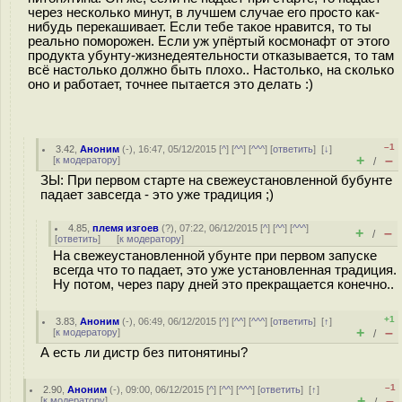
через несколько минут, в лучшем случае его просто как-
нибудь перекашивает. Если тебе такое нравится, то ты
реально поморожен. Если уж упёртый космонафт от этого
продукта убунту-жизнедеятельности отказывается, то там
всё настолько должно быть плохо.. Настолько, на сколько
оно и работает, точнее пытается это делать :)
–1
3.42
,
Аноним
(
-
), 16:47, 05/12/2015 [
^
] [
^^
] [
^^^
] [
ответить
]
[
↓
]
+
–
[
к модератору
]
/
ЗЫ: При первом старте на свежеустановленной бубунте
падает завсегда - это уже традиция ;)
4.85
,
племя изгоев
(
?
), 07:22, 06/12/2015 [
^
] [
^^
] [
^^^
]
+
–
/
[
ответить
]
[
к модератору
]
На свежеустановленной убунте при первом запуске
всегда что то падает, это уже установленная традиция.
Ну потом, через пару дней это прекращается конечно..
+1
3.83
,
Аноним
(
-
), 06:49, 06/12/2015 [
^
] [
^^
] [
^^^
] [
ответить
]
[
↑
]
+
–
[
к модератору
]
/
А есть ли дистр без питонятины?
–1
2.90
,
Аноним
(
-
), 09:00, 06/12/2015 [
^
] [
^^
] [
^^^
] [
ответить
]
[
↑
]
+
–
[
к модератору
]