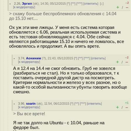
–2
2.26
,
Эргил
(
ok
), 14:30, 05/12/2015 [
^
] [
^^
] [
^^^
] [
ответить
]
[
↓
]
+
–
[
к модератору
]
/
> скажу больше беспроблемного обновления с 14.04
до 15.10 нет....
Ох уж эти мне лжецы. У меня есть система которая
обновляется с 6.06, реальная используемая система и
есть тестовая обновляющаяся с 4.04. Обе сейчас
являются работающими 15.10 и ничего не ломалось, все
обновлялось и продолжит. А вы опять врете.
–2
3.74
,
Аониним
(
?
), 21:43, 05/12/2015 [
^
] [
^^
] [
^^^
] [
ответить
]
+
–
[
к модератору
]
/
А я 12.4 на 14.4 не смог обновить. Груб не зовелся
(разбираться не стал). Но я только образовался, т к
поставить очередной другой дистр на посмотреть.
Критерии нормальности и железо у всех разное, но о
какой-то особой вылизанности убунты говорить вообще
смешно.
+1
3.96
,
soarin
(
ok
), 11:54, 06/12/2015 [
^
] [
^^
] [
^^^
] [
ответить
]
+
–
[
к модератору
]
/
> Вы все врете!
Я не так долго на Ubuntu - с 10.04, раньше на
федоре был.