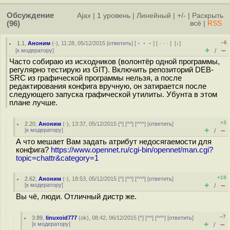
Обсуждение
Ajax
|
1 уровень
|
Линейный
|
+/-
|
Раскрыть
(96)
всё
|
RSS
–6
1.1
,
Аноним
(
-
), 11:28, 05/12/2015 [
ответить
] [
﹢﹢﹢
] [
· · ·
]
[
↓
]
+
–
[
к модератору
]
/
Часто собираю из исходников (волонтёр одной программы,
регулярно тестирую из GIT). Включить репозиторий DEB-
SRC из графической программы нельзя, а после
редактирования конфига вручную, он затирается после
следующего запуска графической утилиты. Убунта в этом
плане лучше.
+3
2.20
,
Аноним
(
-
), 13:37, 05/12/2015 [
^
] [
^^
] [
^^^
] [
ответить
]
+
–
[
к модератору
]
/
А что мешает Вам задать атрибут недосягаемости для
конфига?
https://www.opennet.ru/cgi-bin/opennet/man.cgi?
topic=chattr&category=1
+19
2.62
,
Аноним
(
-
), 18:53, 05/12/2015 [
^
] [
^^
] [
^^^
] [
ответить
]
+
–
[
к модератору
]
/
Вы чё, люди. Отличный дистр же.
–7
3.89
,
linuxoid777
(
ok
), 08:42, 06/12/2015 [
^
] [
^^
] [
^^^
] [
ответить
]
+
–
[
к модератору
]
/