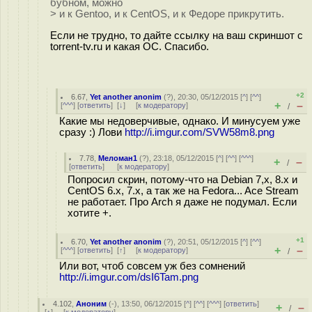
бубном, можно
> и к Gentoo, и к CentOS, и к Федоре прикрутить.
Если не трудно, то дайте ссылку на ваш скриншот с
torrent-tv.ru и какая ОС. Спасибо.
+2
6.67
,
Yet another anonim
(
?
), 20:30, 05/12/2015 [
^
] [
^^
]
+
–
[
^^^
] [
ответить
]
[
↓
] [
к модератору
]
/
Какие мы недоверчивые, однако. И минусуем уже
сразу :) Лови
http://i.imgur.com/SVW58m8.png
7.78
,
Меломан1
(
?
), 23:18, 05/12/2015 [
^
] [
^^
] [
^^^
]
+
–
/
[
ответить
]
[
к модератору
]
Попросил скрин, потому-что на Debian 7,x, 8.x и
CentOS 6.x, 7.x, а так же на Fedora... Ace Stream
не работает. Про Arch я даже не подумал. Если
хотите +.
+1
6.70
,
Yet another anonim
(
?
), 20:51, 05/12/2015 [
^
] [
^^
]
+
–
[
^^^
] [
ответить
]
[
↑
] [
к модератору
]
/
Или вот, чтоб совсем уж без сомнений
http://i.imgur.com/dsI6Tam.png
4.102
,
Аноним
(
-
), 13:50, 06/12/2015 [
^
] [
^^
] [
^^^
] [
ответить
]
+
–
/