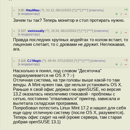
+4
3.80
,
НяшМяш
(
?
), 01:12, 06/12/2015 [
^
] [
^^
] [
^^^
] [
ответить
]
+
–
[
к модератору
]
/
Зачем ты так? Теперь монитор и стол протирать нужно.
3.107
,
vasissualiy
(
?
), 19:34, 06/12/2015 [
^
] [
^^
] [
^^^
] [
ответить
]
+
–
/
[
к модератору
]
Правда последних крупных апдейтах то колом встает, то
лицензия слетает, то с дровами не дружит. Неглюкавая,
ага.
–1
3.118
,
CJ Magic
(
?
), 09:44, 07/12/2015 [
^
] [
^^
] [
^^^
] [
ответить
]
+
–
[
к модератору
]
/
Насколько я понял, под словом "Десяточка"
подразумевается не OS X ? :-)
Отличная система, на три головы выше какой-то там
венды. А Mint нужен там, где нельзя установить OS X.
Раньше я свой офис держал на openSUSE, но версия
13.2 оказалась неизлечимо глюкавой - проблемы с
сетью, постоянно "отваливался" принтер, зависала и
вылетала складская программа.
Попробовал потестить Linux Mint 17.2 и нашел для себя
еще одну отличную систему (после OS X, разумеется).
Теперь офис сидит на ней (кроме сервера, там старая
добрая openSUSE 13.1)