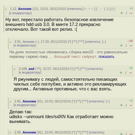
+1
1.12
,
Аноним
(
12
), 13:01, 05/12/2015 [
ответить
] [
﹢﹢﹢
] [
· · ·
]
[
↓
] [
↑
]
+
–
[
к модератору
]
/
Ну вот, перестало работать безопасное извлечение
внешнего hdd usb 3.0. В минте 17.2 прекрасно
отключало. Вот такой вот релиз. :(
–10
2.51
,
Аноним
(
-
), 17:28, 05/12/2015 [
^
] [
^^
] [
^^^
] [
ответить
]
[
↓
]
+
–
[
к модератору
]
/
На днях полностью обновилась сборка вин10 - это равносильно
первому сервис-паку ...
большой текст свёрнут,
показать
+2
3.108
,
asd
(
??
), 22:07, 06/12/2015 [
^
] [
^^
] [
^^^
] [
ответить
]
+
–
[
к модератору
]
/
Я ржунимагу с людей, самостоятельно пихающих
чихпых себе поглубже, и активно это рекламирующих
другим... Активные противные, что с вас взять.
+1
2.91
,
Аноним
(
91
), 10:03, 06/12/2015 [
^
] [
^^
] [
^^^
] [
ответить
]
[
↑
]
+
–
[
к модератору
]
/
Делаю так:
udisks --unmount /dev/sdXN Как отработает можно
вынимать.
2.92
,
Аноним
(
91
), 10:04, 06/12/2015 [
^
] [
^^
] [
^^^
] [
ответить
]
+
–
/