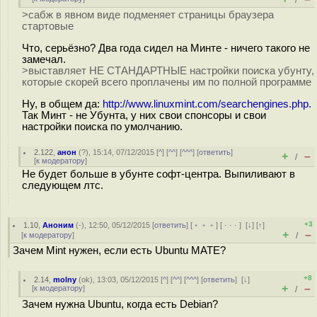
/
>сабж в явном виде подменяет страницы браузера
стартовые
Что, серьёзно? Два года сидел на Минте - ничего такого не
замечал.
>выставляет НЕ СТАНДАРТНЫЕ настройки поиска убунту,
которые скорей всего проплачены им по полной программе
Ну, в общем да:
http://www.linuxmint.com/searchengines.php.
Так Минт - не Убунта, у них свои спонсоры и свои
настройки поиска по умолчанию.
2.122
,
анон
(
?
), 15:14, 07/12/2015 [
^
] [
^^
] [
^^^
] [
ответить
]
+
–
/
[
к модератору
]
Не будет больше в убунте софт-центра. Выпиливают в
следующем лтс.
+3
1.10
,
Аноним
(
-
), 12:50, 05/12/2015 [
ответить
] [
﹢﹢﹢
] [
· · ·
]
[
↓
] [
↑
]
+
–
[
к модератору
]
/
Зачем Mint нужен, если есть Ubuntu MATE?
+8
2.14
,
molny
(
ok
), 13:03, 05/12/2015 [
^
] [
^^
] [
^^^
] [
ответить
]
[
↓
]
+
–
[
к модератору
]
/
Зачем нужна Ubuntu, когда есть Debian?