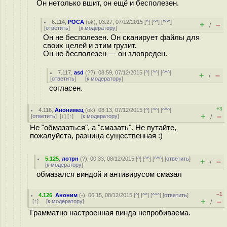
Он нетолько вшит, он ещё и бесполезен.
6.114
,
РОСА
(
ok
), 03:27, 07/12/2015 [
^
] [
^^
] [
^^^
]
+
–
/
[
ответить
]
[
к модератору
]
Он не бесполезен. Он сканирует файлы для
своих целей и этим грузит.
Он не бесполезен — он зловреден.
7.117
,
asd
(
??
), 08:59, 07/12/2015 [
^
] [
^^
] [
^^^
]
+
–
/
[
ответить
]
[
к модератору
]
согласен.
+3
4.116
,
Анонимец
(
ok
), 08:13, 07/12/2015 [
^
] [
^^
] [
^^^
]
+
–
[
ответить
]
[
↓
] [
↑
] [
к модератору
]
/
Не "обмазаться", а "смазать". Не путайте,
пожалуйста, разница существенная :)
5.125
,
лотрн
(
?
), 00:33, 08/12/2015 [
^
] [
^^
] [
^^^
] [
ответить
]
+
–
/
[
к модератору
]
обмазался виндой и антивирусом смазал
–1
4.126
,
Аноним
(
-
), 06:15, 08/12/2015 [
^
] [
^^
] [
^^^
] [
ответить
]
+
–
[
↑
] [
к модератору
]
/
Грамматно настроенная винда непробиваема.