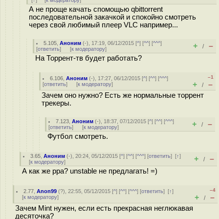
[
↑
] [
к модератору
]
А не проще качать спомощью qbittorrent
последовательной закачкой и спокойно смотреть
через свой любимый плеер VLC например...
5.105
,
Аноним
(
-
), 17:19, 06/12/2015 [
^
] [
^^
] [
^^^
]
+
–
/
[
ответить
]
[
к модератору
]
На Торрент-тв будет работать?
–1
6.106
,
Аноним
(
-
), 17:27, 06/12/2015 [
^
] [
^^
] [
^^^
]
+
–
[
ответить
]
[
к модератору
]
/
Зачем оно нужно? Есть же нормальные торрент
трекеры.
7.123
,
Аноним
(
-
), 18:37, 07/12/2015 [
^
] [
^^
] [
^^^
]
+
–
/
[
ответить
]
[
к модератору
]
Футбол смотреть.
3.65
,
Аноним
(
-
), 20:24, 05/12/2015 [
^
] [
^^
] [
^^^
] [
ответить
]
[
↑
]
+
–
/
[
к модератору
]
А как же ppa? unstable не предлагать! =)
–4
2.77
,
Anon99
(
?
), 22:55, 05/12/2015 [
^
] [
^^
] [
^^^
] [
ответить
]
[
↑
]
+
–
[
к модератору
]
/
Зачем Mint нужен, если есть прекрасная неглюкавая
десяточка?