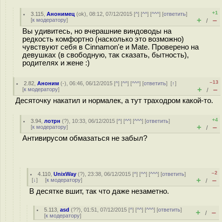
+1
3.115
,
Анонимец
(
ok
), 08:12, 07/12/2015 [
^
] [
^^
] [
^^^
] [
ответить
]
+
–
[
к модератору
]
/
Вы удивитесь, но вчерашние виндоводы на
редкость комфортно (насколько это возможно)
чувствуют себя в Cinnamon'е и Mate. Проверено на
девушках (в свободную, так сказать, бытность),
родителях и жене :)
–13
2.82
,
Аноним
(
-
), 06:46, 06/12/2015 [
^
] [
^^
] [
^^^
] [
ответить
]
[
↑
]
+
–
[
к модератору
]
/
Десяточку накатил и нормалек, а тут траходром какой-то.
+4
3.94
,
лотрн
(
?
), 10:33, 06/12/2015 [
^
] [
^^
] [
^^^
] [
ответить
]
+
–
[
к модератору
]
/
Антивирусом обмазаться не забыл?
–2
4.110
,
UnixWay
(
?
), 23:38, 06/12/2015 [
^
] [
^^
] [
^^^
] [
ответить
]
+
–
[
↓
] [
к модератору
]
/
В десятке вшит, так что даже незаметно.
5.113
,
asd
(
??
), 01:51, 07/12/2015 [
^
] [
^^
] [
^^^
] [
ответить
]
+
–
/
[
к модератору
]