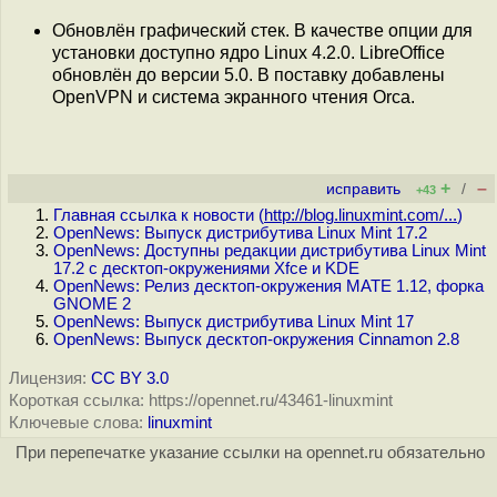
Обновлён графический стек. В качестве опции для
установки доступно ядро Linux 4.2.0. LibreOffice
обновлён до версии 5.0. В поставку добавлены
OpenVPN и система экранного чтения Orca.
+
–
исправить
/
+43
Главная ссылка к новости (
http://blog.linuxmint.com/...
)
OpenNews: Выпуск дистрибутива Linux Mint 17.2
OpenNews: Доступны редакции дистрибутива Linux Mint
17.2 с десктоп-окружениями Xfce и KDE
OpenNews: Релиз десктоп-окружения MATE 1.12, форка
GNOME 2
OpenNews: Выпуск дистрибутива Linux Mint 17
OpenNews: Выпуск десктоп-окружения Cinnamon 2.8
Лицензия:
CC BY 3.0
Короткая ссылка: https://opennet.ru/43461-linuxmint
Ключевые слова:
linuxmint
При перепечатке указание ссылки на opennet.ru обязательно