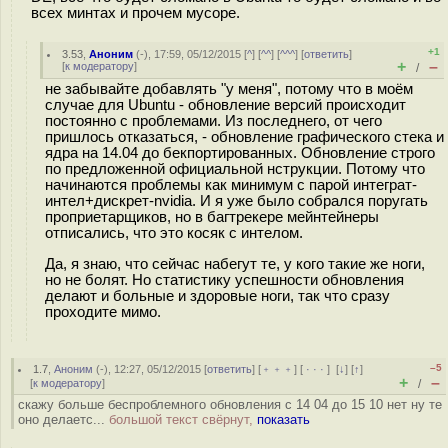
всех минтах и прочем мусоре.
+1
3.53
,
Аноним
(
-
), 17:59, 05/12/2015 [
^
] [
^^
] [
^^^
] [
ответить
]
+
–
[
к модератору
]
/
не забывайте добавлять "у меня", потому что в моём
случае для Ubuntu - обновление версий происходит
постоянно с проблемами. Из последнего, от чего
пришлось отказаться, - обновление графического стека и
ядра на 14.04 до бекпортированных. Обновление строго
по предложенной официальной нструкции. Потому что
начинаются проблемы как минимум с парой интеграт-
интел+дискрет-nvidia. И я уже было собрался поругать
проприетарщиков, но в багтрекере мейнтейнеры
отписались, что это косяк с интелом.
Да, я знаю, что сейчас набегут те, у кого такие же ноги,
но не болят. Но статистику успешности обновления
делают и больные и здоровые ноги, так что сразу
проходите мимо.
–5
1.7
,
Аноним
(
-
), 12:27, 05/12/2015 [
ответить
] [
﹢﹢﹢
] [
· · ·
]
[
↓
] [
↑
]
+
–
[
к модератору
]
/
скажу больше беспроблемного обновления с 14 04 до 15 10 нет ну те
оно делаетс...
большой текст свёрнут,
показать