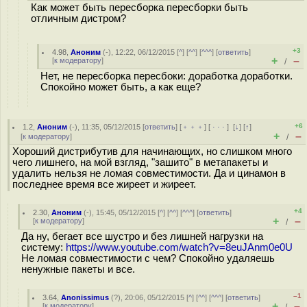
Как может быть пересборка пересборки быть
отличным дистром?
+3
4.98
,
Аноним
(
-
), 12:22, 06/12/2015 [
^
] [
^^
] [
^^^
] [
ответить
]
+
–
[
к модератору
]
/
Нет, не пересборка пересбоки: доработка доработки.
Спокойно может быть, а как еще?
+6
1.2
,
Аноним
(
-
), 11:35, 05/12/2015 [
ответить
] [
﹢﹢﹢
] [
· · ·
]
[
↓
] [
↑
]
+
–
[
к модератору
]
/
Хороший дистрибутив для начинающих, но слишком много
чего лишнего, на мой взгляд, "зашито" в метапакеты и
удалить нельзя не ломая совместимости. Да и цинамон в
последнее время все жиреет и жиреет.
+4
2.30
,
Аноним
(
-
), 15:45, 05/12/2015 [
^
] [
^^
] [
^^^
] [
ответить
]
+
–
[
к модератору
]
/
Да ну, бегает все шустро и без лишней нагрузки на
систему:
https://www.youtube.com/watch?v=8euJAnm0e0U
Не ломая совместимости с чем? Спокойно удаляешь
ненужные пакеты и все.
–1
3.64
,
Anonissimus
(
?
), 20:06, 05/12/2015 [
^
] [
^^
] [
^^^
] [
ответить
]
+
–
[
к модератору
]