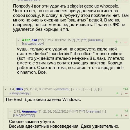
/
Попробуй вот эти удалить zeitgeist geoclue whoopsie.
Чего-то нет, но оставшееся при удалении потянет за
собой корицу. К слову, в лубунту этой проблемы нет. Там
много не очень очевидных "зашитых" вещей. В меню,
например, не все можно редактировать. Плагин к ФФ не
удаляется без корицы и т.п.
4.127
,
asd
(
??
), 07:17, 09/12/2015 [
^
] [
^^
] [
^^^
] [
ответить
]
+
–
/
[
к модератору
]
чушь. только что удалил на свежеустановленной
системе firefox* thunderbird* libreoffice-* mono-runtime
(вот что уж действительно ненужный шлак). Улетело
вместе с этим куча сопутствующих пакетов. Корица
работает. Съехала тема, поставил что-то вроде mint-
cinnamon. Всё.
+12
1.4
,
DKG
(
?
), 11:58, 05/12/2015 [
ответить
] [
﹢﹢﹢
] [
· · ·
]
[
↓
] [
↑
]
+
–
[
к модератору
]
/
The Best. Достойная замена Windows.
+3
2.73
,
Аониним
(
?
), 21:36, 05/12/2015 [
^
] [
^^
] [
^^^
] [
ответить
]
[
↓
]
+
–
[
к модератору
]
/
Скорее замена убунте.
Весьма адекватные нововведения. Даже удивительно.