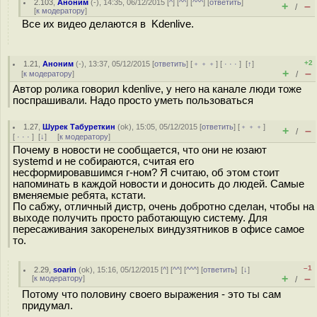
2.103
,
Аноним
(
-
), 14:35, 06/12/2015 [
^
] [
^^
] [
^^^
] [
ответить
]
+
–
/
[
к модератору
]
Все их видео делаются в Kdenlive.
+2
1.21
,
Аноним
(
-
), 13:37, 05/12/2015 [
ответить
] [
﹢﹢﹢
] [
· · ·
]
[
↑
]
+
–
[
к модератору
]
/
Автор ролика говорил kdenlive, у него на канале люди тоже
поспрашивали. Надо просто уметь пользоваться
1.27
,
Шурек Табуреткин
(
ok
), 15:05, 05/12/2015 [
ответить
] [
﹢﹢﹢
]
+
–
/
[
· · ·
]
[
↓
] [
к модератору
]
Почему в новости не сообщается, что они не юзают
systemd и не собираются, считая его
несформировавшимся г-ном? Я считаю, об этом стоит
напоминать в каждой новости и доносить до людей. Самые
вменяемые ребята, кстати.
По сабжу, отличный дистр, очень добротно сделан, чтобы на
выходе получить просто работающую систему. Для
пересаживания закоренелых виндузятников в офисе самое
то.
–1
2.29
,
soarin
(
ok
), 15:16, 05/12/2015 [
^
] [
^^
] [
^^^
] [
ответить
]
[
↓
]
+
–
[
к модератору
]
/
Потому что половину своего выражения - это ты сам
придумал.