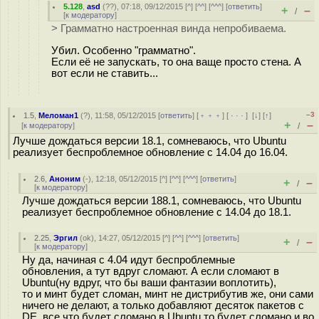
5.128
,
asd
(
??
), 07:18, 09/12/2015 [
^
] [
^^
] [
^^^
] [
ответить
]
+
–
/
[
к модератору
]
> Грамматно настроенная винда непробиваема.
Убил. Особенно "грамматно".
Если её не запускать, то она ваще просто стена. А
вот если не ставить...
–3
1.5
,
Меломан1
(
?
), 11:58, 05/12/2015 [
ответить
] [
﹢﹢﹢
] [
· · ·
]
[
↓
] [
↑
]
+
–
[
к модератору
]
/
Лучше дождаться версии 18.1, сомневаюсь, что Ubuntu
реализует беспроблемное обновление c 14.04 до 16.04.
2.6
,
Аноним
(
-
), 12:18, 05/12/2015 [
^
] [
^^
] [
^^^
] [
ответить
]
+
–
/
[
к модератору
]
Лучше дождаться версии 188.1, сомневаюсь, что Ubuntu
реализует беспроблемное обновление c 14.04 до 18.1.
2.25
,
Эргил
(
ok
), 14:27, 05/12/2015 [
^
] [
^^
] [
^^^
] [
ответить
]
+
–
/
[
к модератору
]
Ну да, начиная с 4.04 идут беспроблемные
обновления, а тут вдруг сломают. А если сломают в
Ubuntu(ну вдруг, что бы ваши фантазии воплотить),
то и минт будет сломан, минт не дистрибутив же, они сами
ничего не делают, а только добавляют десяток пакетов с
DE, все что будет сломано в Ubuntu то будет сломано и во