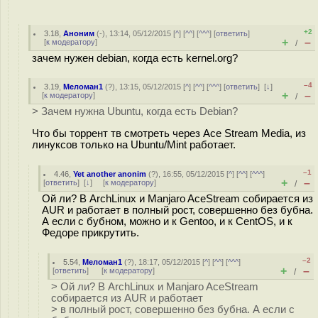
+2
3.18
,
Аноним
(
-
), 13:14, 05/12/2015 [
^
] [
^^
] [
^^^
] [
ответить
]
+
–
[
к модератору
]
/
зачем нужен debian, когда есть kernel.org?
–4
3.19
,
Меломан1
(
?
), 13:15, 05/12/2015 [
^
] [
^^
] [
^^^
] [
ответить
]
[
↓
]
+
–
[
к модератору
]
/
> Зачем нужна Ubuntu, когда есть Debian?
Что бы торрент тв смотреть через Ace Stream Media, из
линуксов только на Ubuntu/Mint работает.
–1
4.46
,
Yet another anonim
(
?
), 16:55, 05/12/2015 [
^
] [
^^
] [
^^^
]
+
–
[
ответить
]
[
↓
] [
к модератору
]
/
Ой ли? В ArchLinux и Manjaro AceStream собирается из
AUR и работает в полный рост, совершенно без бубна.
А если с бубном, можно и к Gentoo, и к CentOS, и к
Федоре прикрутить.
–2
5.54
,
Меломан1
(
?
), 18:17, 05/12/2015 [
^
] [
^^
] [
^^^
]
+
–
[
ответить
]
[
к модератору
]
/
> Ой ли? В ArchLinux и Manjaro AceStream
собирается из AUR и работает
> в полный рост, совершенно без бубна. А если с