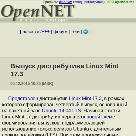
Профиль:
Аноним
(
вход
|
регистрация
)
неRU
opennet.me
[
новости
/
+++
|
форум
|
теги
|
]
Выпуск дистрибутива Linux Mint
17.3
05.12.2015 10:25 (MSK)
Представлен
дистрибутив
Linux Mint 17.3
, в рамках
которого сформирован четвёртый выпуск, основанный
на пакетной базе
Ubuntu 14.04 LTS
. Начиная с ветки
Linux Mint 17 дистрибутив перешёл к
новой схемe
формирования выпусков, подразумевающей
использование только релизов Ubuntu с длительным
сроком поддержки (LTS). При этом промежуточные