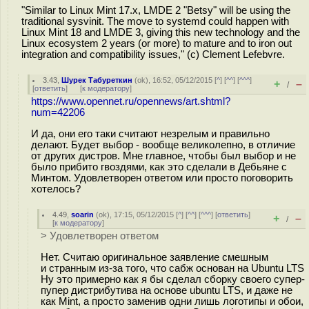
"Similar to Linux Mint 17.x, LMDE 2 "Betsy" will be using the
traditional sysvinit. The move to systemd could happen with
Linux Mint 18 and LMDE 3, giving this new technology and the
Linux ecosystem 2 years (or more) to mature and to iron out
integration and compatibility issues," (c) Clement Lefebvre.
3.43
,
Шурек Табуреткин
(
ok
), 16:52, 05/12/2015 [
^
] [
^^
] [
^^^
]
+
–
/
[
ответить
]
[
к модератору
]
https://www.opennet.ru/opennews/art.shtml?
num=42206
И да, они его таки считают незрелым и правильно
делают. Будет выбор - вообще великолепно, в отличие
от других дистров. Мне главное, чтобы был выбор и не
было прибито гвоздями, как это сделали в Дебьяне с
Минтом. Удовлетворен ответом или просто поговорить
хотелось?
4.49
,
soarin
(
ok
), 17:15, 05/12/2015 [
^
] [
^^
] [
^^^
] [
ответить
]
+
–
/
[
к модератору
]
> Удовлетворен ответом
Нет. Считаю оригинальное заявление смешным
и странным из-за того, что сабж основан на Ubuntu LTS
Ну это примерно как я бы сделал сборку своего супер-
пупер дистрибутива на основе ubuntu LTS, и даже не
как Mint, а просто заменив одни лишь логотипы и обои,