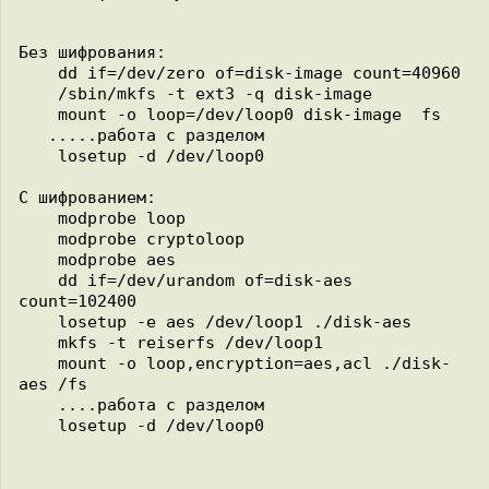
Без шифрования:

    dd if=/dev/zero of=disk-image count=40960

    /sbin/mkfs -t ext3 -q disk-image

    mount -o loop=/dev/loop0 disk-image  fs

   .....работа с разделом

    losetup -d /dev/loop0

С шифрованием:

    modprobe loop

    modprobe cryptoloop

    modprobe aes

    dd if=/dev/urandom of=disk-aes 
count=102400

    losetup -e aes /dev/loop1 ./disk-aes

    mkfs -t reiserfs /dev/loop1

    mount -o loop,encryption=aes,acl ./disk-
aes /fs

    ....работа с разделом
