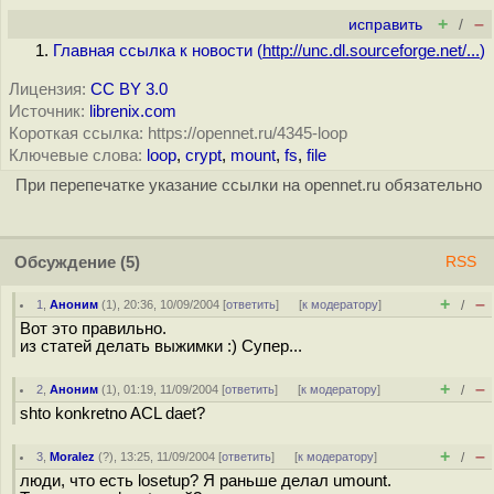
+
–
исправить
/
Главная ссылка к новости (
http://unc.dl.sourceforge.net/...
)
Лицензия:
CC BY 3.0
Источник:
librenix.com
Короткая ссылка: https://opennet.ru/4345-loop
Ключевые слова:
loop
,
crypt
,
mount
,
fs
,
file
При перепечатке указание ссылки на opennet.ru обязательно
Обсуждение
(5)
RSS
+
–
1
,
Аноним
(
1
), 20:36, 10/09/2004 [
ответить
]
[
к модератору
]
/
Вот это правильно.
из статей делать выжимки :) Супер...
+
–
2
,
Аноним
(
1
), 01:19, 11/09/2004 [
ответить
]
[
к модератору
]
/
shto konkretno ACL daet?
+
–
3
,
Moralez
(
?
), 13:25, 11/09/2004 [
ответить
]
[
к модератору
]
/
люди, что есть losetup? Я раньше делал umount.