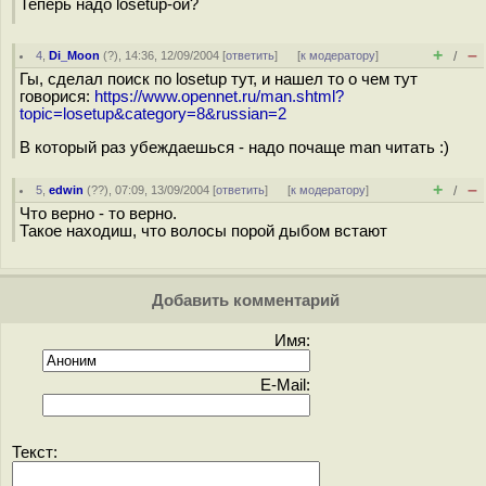
Теперь надо losetup-ой?
+
–
4
,
Di_Moon
(
?
), 14:36, 12/09/2004 [
ответить
]
[
к модератору
]
/
Гы, сделал поиск по losetup тут, и нашел то о чем тут
говорися:
https://www.opennet.ru/man.shtml?
topic=losetup&category=8&russian=2
В который раз убеждаешься - надо почаще man читать :)
+
–
5
,
edwin
(
??
), 07:09, 13/09/2004 [
ответить
]
[
к модератору
]
/
Что верно - то верно.
Такое находиш, что волосы порой дыбом встают
Добавить комментарий
Имя:
E-Mail:
Текст: