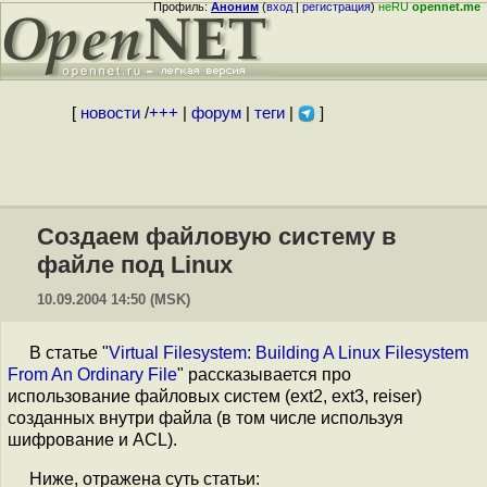
Профиль:
Аноним
(
вход
|
регистрация
)
неRU
opennet.me
[
новости
/
+++
|
форум
|
теги
|
]
Создаем файловую систему в
файле под Linux
10.09.2004 14:50 (MSK)
В статье "
Virtual Filesystem: Building A Linux Filesystem
From An Ordinary File
" рассказывается про
использование файловых систем (ext2, ext3, reiser)
созданных внутри файла (в том числе используя
шифрование и ACL).
Ниже, отражена суть статьи: