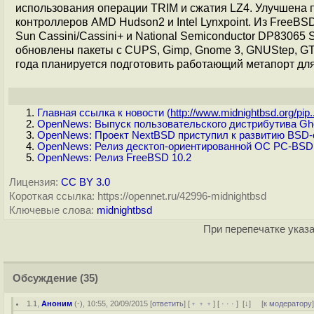
использования операции TRIM и сжатия LZ4. Улучшена 
контроллеров AMD Hudson2 и Intel Lynxpoint. Из FreeBS
Sun Cassini/Cassini+ и National Semiconductor DP83065
обновлены пакеты с CUPS, Gimp, Gnome 3, GNUStep, GTK+ 3
года планируется подготовить работающий метапорт дл
Главная ссылка к новости (
http://www.midnightbsd.org/pip..
OpenNews: Выпуск пользовательского дистрибутива Gh
OpenNews: Проект NextBSD приступил к развитию BSD-
OpenNews: Релиз десктоп-ориентированной ОС PC-BSD 
OpenNews: Релиз FreeBSD 10.2
Лицензия:
CC BY 3.0
Короткая ссылка: https://opennet.ru/42996-midnightbsd
Ключевые слова:
midnightbsd
При перепечатке указа
Обсуждение
(35)
1.1
,
Аноним
(
-
), 10:55, 20/09/2015 [
ответить
] [
﹢﹢﹢
] [
· · ·
]
[
↓
] [
к модератору