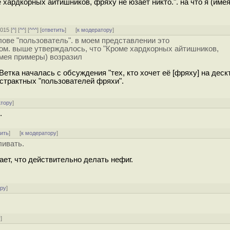
хардкорных айтишников, фряху не юзает никто.". на что я (име
2015 [
^
] [
^^
] [
^^^
] [
ответить
]
[
к модератору
]
слове "пользователь". в моем представлении это
пом. выше утверждалось, что "Кроме хардкорных айтишников,
(имея примеры) возразил
етка началась с обсуждения "тех, кто хочет её [фряху] на деск
страктных "пользователей фряхи".
атору
]
.
тить
]
[
к модератору
]
ливать.
ет, что действительно делать нефиг.
ору
]
у
]