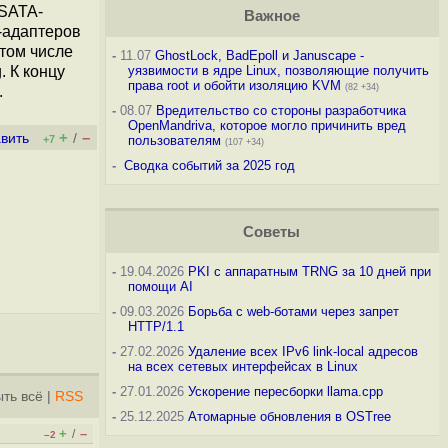
 SATA-
Важное
t-адаптеров
 том числе
-
11.07
GhostLock, BadEpoll и Januscape -
. К концу
уязвимости в ядре Linux, позволяющие получить
права root и обойти изоляцию KVM
(82 +34)
.
-
08.07
Вредительство со стороны разработчика
OpenMandriva, которое могло причинить вред
+
–
вить
/
+7
пользователям
(107 +34)
-
Сводка событий за 2025 год
Советы
-
19.04.2026
PKI с аппаратным TRNG за 10 дней при
помощи AI
-
09.03.2026
Борьба с web-ботами через запрет
HTTP/1.1
-
27.02.2026
Удаление всех IPv6 link-local адресов
на всех сетевых интерфейсах в Linux
-
27.01.2026
Ускорение пересборки llama.cpp
ть всё
|
RSS
-
25.12.2025
Атомарные обновления в OSTree
+
–
/
–2