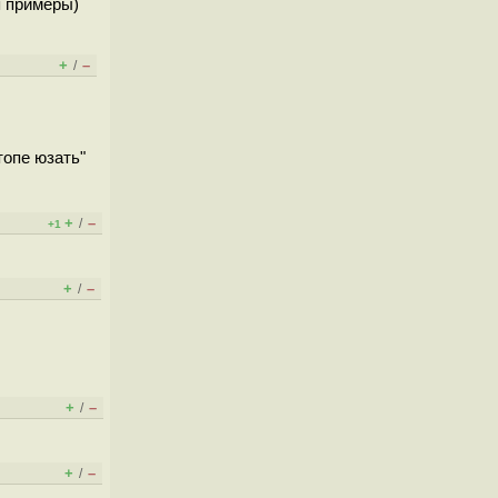
я примеры)
+
–
/
топе юзать"
+
–
/
+1
+
–
/
+
–
/
+
–
/