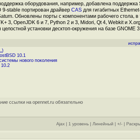
поддержка оборудования, например, добавлена поддержка
D 9-stable портирован драйвер
CAS
для гигабитных Etherne
 Saturn. Обновлены порты с компонентами рабочего стола, в
, OpenJDK 6 и 7, Python 2 и 3, Midori, Qt 4, Webkit и X.org
я целостной установки десктоп-окружения на базе GNOME 3
испра
.
)
ostBSD 10.1
системы нового поколения
10.2
ние ссылки на opennet.ru обязательно
Ajax
|
1 уровень
|
Линейный
|
+/-
|
Раскры
]