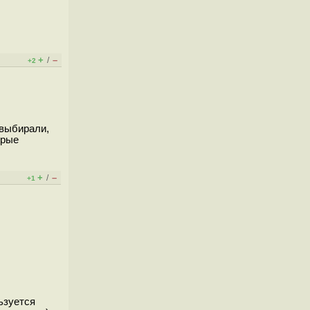
+
–
/
+2
 выбирали,
орые
+
–
/
+1
ьзуется