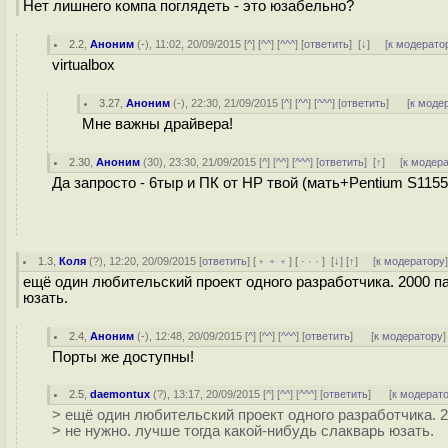
Нет лишнего компа поглядеть - это юзабельно?
2.2
,
Аноним
(
-
), 11:02, 20/09/2015 [
^
] [
^^
] [
^^^
] [
ответить
]
[
↓
] [
к модерато
virtualbox
3.27
,
Аноним
(
-
), 22:30, 21/09/2015 [
^
] [
^^
] [
^^^
] [
ответить
]
[
к моде
Мне важны драйвера!
2.30
,
Аноним
(
30
), 23:30, 21/09/2015 [
^
] [
^^
] [
^^^
] [
ответить
]
[
↑
] [
к модер
Да запросто - 6тыр и ПК от НР твой (мать+Pentium S11
1.3
,
Коля
(
?
), 12:20, 20/09/2015 [
ответить
] [
﹢﹢﹢
] [
· · ·
]
[
↓
] [
↑
] [
к модератору
ещё один любительский проект одного разработчика. 2000 па
юзать.
2.4
,
Аноним
(
-
), 12:48, 20/09/2015 [
^
] [
^^
] [
^^^
] [
ответить
]
[
к модератору
]
Порты же доступны!
2.5
,
daemontux
(
?
), 13:17, 20/09/2015 [
^
] [
^^
] [
^^^
] [
ответить
]
[
к модерат
> ещё один любительский проект одного разработчика. 20
> не нужно. лучше тогда какой-нибудь слакварь юзать.