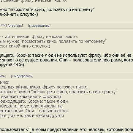
тишников, фряху не юзает никто.
но "посмотреть кино, полазить по инторнету"
акой-нить слоупок)
 [
^^^
] [
ответить
]
[
к модератору
]
ых айтишников, фряху не юзает никто.
ым нужно "посмотреть кино, полазить по инторнету"
езет какой-нить слоупок)
дящего. Короче: такие люди не используют фряху, ибо они её не
е знают о её существовании. Они -- пользователи программ, кот
другой ОСи).
ить
]
[
к модератору
]
ники
дкорных айтишников, фряху не юзает никто.
которым нужно "посмотреть кино, полазить по инторнету"
г вылезет какой-нить слоупок)
 подходящего. Короче: такие люди
ыбирали, не устанавливали, не
ествовании. Они -- пользователи
хе (так же, как в любой другой
"пользователь". в моем представлении это человек, который пол