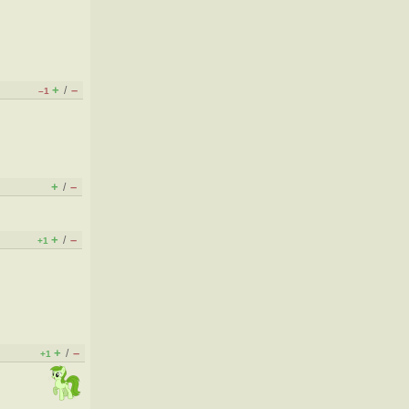
+
–
/
–1
+
–
/
+
–
/
+1
+
–
/
+1