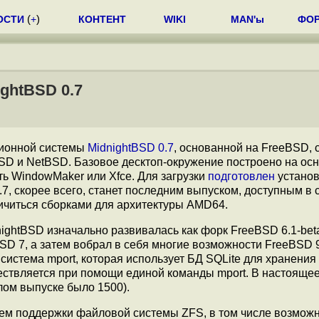
ОСТИ
(
+
)
КОНТЕНТ
WIKI
MAN'ы
ФО
ghtBSD 0.7
ционной системы
MidnightBSD 0.7
, основанной на FreeBSD, 
D и NetBSD. Базовое десктоп-окружение построено на ос
ь WindowMaker или Xfce. Для загрузки
подготовлен
устано
7, скорее всего, станет последним выпуском, доступным в 
ничиться сборками для архитектуры AMD64.
nightBSD изначально развивалась как форк FreeBSD 6.1-bet
BSD 7, а затем вобрал в себя многие возможности FreeBSD
истема mport, которая использует БД SQLite для хранения
ществляется при помощи единой команды mport. В настояще
лом выпуске было 1500).
ем поддержки файловой системы ZFS, в том числе возмож