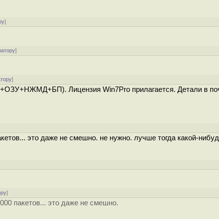
ру
]
ратору
]
атору
]
55+ОЗУ+НЖМД+БП). Лицензия Win7Pro прилагается. Детали в по
]
кетов... это даже не смешно. не нужно. лучше тогда какой-нибу
ору
]
00 пакетов... это даже не смешно.