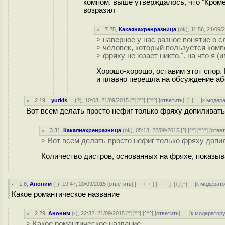
компом. выше утверждалось, что "Кроме 
возразил
7.25
,
Какаянахренразница
(
ok
), 11:56, 21/09/
> наверное у нас разное понятие о 
> человек, который пользуется ком
> фряху не юзает никто.". на что я 
Хорошо-хорошо, оставим этот спор. В
и плавно перешла на обсуждение аб
2.19
,
_yurkis__
(
?
), 10:03, 21/09/2015 [
^
] [
^^
] [
^^^
] [
ответить
]
[
↑
] [
к модер
Вот всем делать просто нефиг только фряху допиливать
3.31
,
Какаянахренразница
(
ok
), 05:13, 22/09/2015 [
^
] [
^^
] [
^^^
] [
отве
> Вот всем делать просто нефиг только фряху допи
Количество дистров, основанных на фряхе, показыва
1.8
,
Аноним
(
-
), 19:47, 20/09/2015 [
ответить
] [
﹢﹢﹢
] [
· · ·
]
[
↓
] [
↑
] [
к модерат
Какое романтическое название
2.29
,
Аноним
(
-
), 22:32, 21/09/2015 [
^
] [
^^
] [
^^^
] [
ответить
]
[
к модератор
> Какое романтическое название