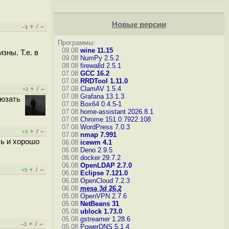
Новые версии
+
–
/
–1
Программы:
09.08
wine 11.15
зны. Т.е. в
09.08
NumPy 2.5.2
08.08
firewalld 2.5.1
07.08
GCC 16.2
07.08
RRDTool 1.11.0
+
–
07.08
ClamAV 1.5.4
/
+3
07.08
Grafana 13.1.3
 юзать
07.08
Box64 0.4.5-1
07.08
home-assistant 2026.8.1
07.08
Chrome 151.0.7922.108
07.08
WordPress 7.0.3
+
–
/
+2
07.08
nmap 7.991
сь и хорошо
06.08
icewm 4.1
06.08
Deno 2.9.5
06.08
docker 29.7.2
06.08
OpenLDAP 2.7.0
+
–
/
+5
06.08
Eclipse 7.121.0
06.08
OpenCloud 7.2.3
06.08
mesa 3d 26.2
05.08
OpenVPN 2.7.6
05.08
NetBeans 31
05.08
ublock 1.73.0
05.08
gstreamer 1.28.6
+
–
/
–1
05.08
PowerDNS 5.1.4