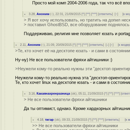
Просто мой комп 2004-2006 года, так что всё впо
3.28
,
Аноним
(
-
), 22:31, 21/09/2015 [
^
] [
^^
] [
^^^
] [
ответить
]
[
↑
] [
к м
> Я вот хочу использовать, но тратить на допил нес
> поставил GhostBSD, все оборудование поднялось 
Поддерживаю, религия мне позволяет юзать и portag
2.11
,
Аноним
(
-
), 21:09, 20/09/2015 [
^
] [
^^
] [
^^^
] [
ответить
]
[
↓
] [
↑
] [
к моде
>Те, кто хочет её на десктопе юзать - и сами в состояни
Ну-ну) Не все пользователи фряхи айтишники :)
>Неужели кому-то реально нужны эти "десктоп ориенти
Неужели кому-то реально нужна эта "десктоп-ориентиро
Те, кто хочет linux на десктопе юзать - и сами в состоян
3.16
,
Какаянахренразница
(
ok
), 05:11, 21/09/2015 [
^
] [
^^
] [
^^^
] [
ответ
> Не все пользователи фряхи айтишники
Да ты оптимист, однако. Кроме хардкорных айтишник
4.18
,
тигар
(
ok
), 09:33, 21/09/2015 [
^
] [
^^
] [
^^^
] [
ответить
]
[
к 
>> Не все пользователи фряхи айтишники