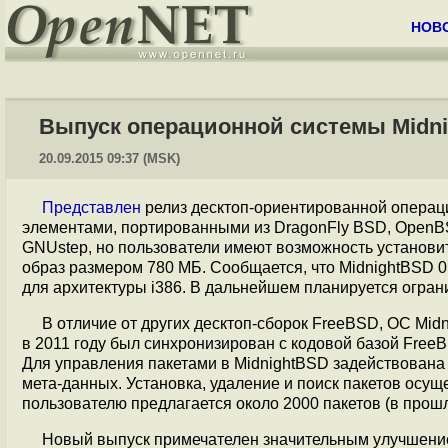
НОВ
Выпуск операционной системы Midni
20.09.2015 09:37 (MSK)
Представлен
релиз десктоп-ориентированной опера
элементами, портированными из DragonFly BSD, OpenBS
GNUstep, но пользователи имеют возможность установит
образ размером 780 МБ. Сообщается, что MidnightBSD 0.
для архитектуры i386. В дальнейшем планируется огра
В отличие от других десктоп-сборок FreeBSD, ОС Mid
в 2011 году был синхронизирован с кодовой базой Free
Для управления пакетами в MidnightBSD задействована с
мета-данных. Установка, удаление и поиск пакетов осу
пользователю предлагается около 2000 пакетов (в прош
Новый выпуск примечателен значительным улучшени