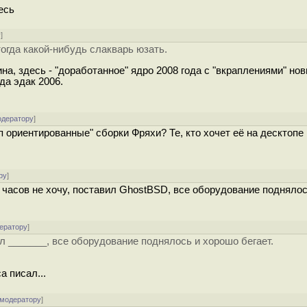
есь
у
]
тогда какой-нибудь слакварь юзать.
на, здесь - "доработанное" ядро 2008 года с "вкраплениями" нови
да эдак 2006.
одератору
]
 ориентированные" сборки Фряхи? Те, кто хочет её на десктопе
ру
]
о часов не хочу, поставил GhostBSD, все оборудование подняло
ератору
]
ил _______, все оборудование поднялось и хорошо бегает.
са писал...
 модератору
]