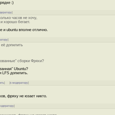
рядке :)
одератору
]
колько часов не хочу,
и хорошо бегает.
e и ubuntu вполне отлично.
ратору
]
и её допилить
рованные" сборки Фряхи?
ванная" Ubuntu?
ии LFS допилить.
ить
]
[
к модератору
]
ов, фряху не юзает никто.
модератору
]