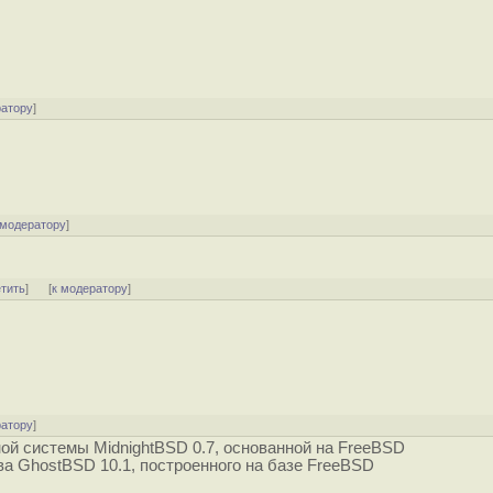
ратору
]
 модератору
]
етить
]
[
к модератору
]
ратору
]
ой системы MidnightBSD 0.7, основанной на FreeBSD
а GhostBSD 10.1, построенного на базе FreeBSD