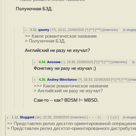
Полуночная БЗД.
3.32
,
qwerty
(
??
), 10:11, 22/09/2015 [
^
] [
^^
] [
^^^
] [
ответить
]
[
к моде
>> Какое романтическое название
> Полуночная БЗД.
Английский ни разу не изучал?
4.34
,
Аноним
(
-
), 15:30, 22/09/2015 [
^
] [
^^
] [
^^^
] [
ответить
]
[
к
Фонетику ни разу не изучал ;)
4.35
,
Andrey Mitrofanov
(
?
), 15:33, 22/09/2015 [
^
] [
^^
] [
^^^
] [
отв
>>> Какое романтическое название
> Английский ни разу не изучал?
Сам-то -- как? BDSM !~ MBSD.
1.12
,
Sluggard
(
ok
), 22:33, 20/09/2015 [
ответить
] [
﹢﹢﹢
] [
· · ·
]
[
↓
] [
↑
] [
к моде
>> Представлен релиз десктоп-ориентированной операционн
> Представлен релиз десктоп-ориентированного дистрибутив