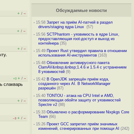
Обсуждаемые новости
+
–
/
-
15:58
Запрет на приём AI-патчей в раздел
drivers/staging ядра Linux
(57)
+
–
/
-
15:56
SCTPhantom - уязвимость в ядре Linux,
предоставляющая root-доступ и выход из
контейнера
(35)
+
–
/
-
15:49
Проект Rust утвердил правила в отношении
чту.
использования AI-инструментов
(163)
-
15:48
Обновление антивирусного пакета
ClamAV&nbsp;&nbsp;1.4.6 и 1.5.4 с устранением
8 уязвимостей
(9)
+
–
/
+3
-
15:42
В OpenJDK запрещён приём кода,
созданного через AI. В NetworkManager
дь слакварь
разрешён
(87)
-
15:40
TONTOU - атака на CPU Intel и AMD,
позволяющая обойти защиту от уязвимостей
+
–
/
Spectre v2
(88)
-
15:33
Объявлено о расформировании Nixpkgs Core
Team
(66)
+
–
/
–3
-
15:26
Проект GCC запретил приём значимых
изменений, сгенерированных при помощи AI
(242)