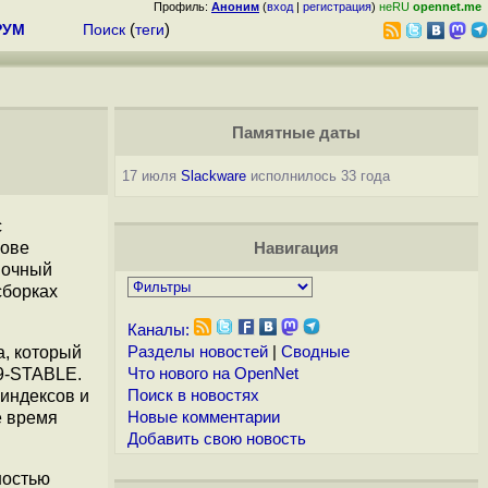
Профиль:
Аноним
(
вход
|
регистрация
)
неRU
opennet.me
РУМ
Поиск
(
теги
)
Памятные даты
17 июля
Slackware
исполнилось 33 года
с
нове
Навигация
вочный
сборках
Каналы:
a, который
Разделы новостей
|
Сводные
 9-STABLE.
Что нового на OpenNet
 индексов и
Поиск в новостях
е время
Новые комментарии
Добавить свою новость
ностью