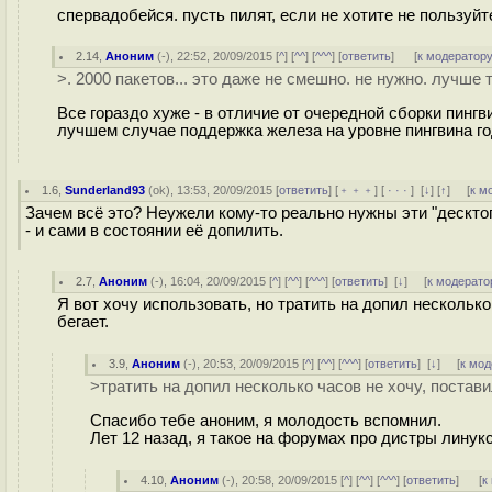
спервадобейся. пусть пилят, если не хотите не пользуйт
2.14
,
Аноним
(
-
), 22:52, 20/09/2015 [
^
] [
^^
] [
^^^
] [
ответить
]
[
к модератор
>. 2000 пакетов... это даже не смешно. не нужно. лучше 
Все гораздо хуже - в отличие от очередной сборки пингви
лучшем случае поддержка железа на уровне пингвина го
1.6
,
Sunderland93
(
ok
), 13:53, 20/09/2015 [
ответить
] [
﹢﹢﹢
] [
· · ·
]
[
↓
] [
↑
] [
к м
Зачем всё это? Неужели кому-то реально нужны эти "десктоп
- и сами в состоянии её допилить.
2.7
,
Аноним
(
-
), 16:04, 20/09/2015 [
^
] [
^^
] [
^^^
] [
ответить
]
[
↓
] [
к модерато
Я вот хочу использовать, но тратить на допил нескольк
бегает.
3.9
,
Аноним
(
-
), 20:53, 20/09/2015 [
^
] [
^^
] [
^^^
] [
ответить
]
[
↓
] [
к мод
>тратить на допил несколько часов не хочу, постав
Спасибо тебе аноним, я молодость вспомнил.
Лет 12 назад, я такое на форумах про дистры линук
4.10
,
Аноним
(
-
), 20:58, 20/09/2015 [
^
] [
^^
] [
^^^
] [
ответить
]
[
к