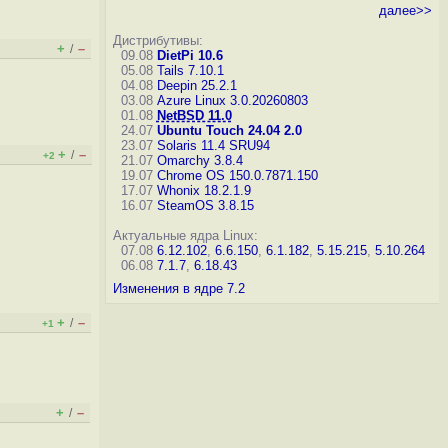
далее>>
Дистрибутивы:
+
–
/
09.08
DietPi 10.6
05.08
Tails 7.10.1
04.08
Deepin 25.2.1
03.08
Azure Linux 3.0.20260803
01.08
NetBSD 11.0
24.07
Ubuntu Touch 24.04 2.0
23.07
Solaris 11.4 SRU94
+
–
/
+2
21.07
Omarchy 3.8.4
19.07
Chrome OS 150.0.7871.150
17.07
Whonix 18.2.1.9
16.07
SteamOS 3.8.15
Актуальные ядра Linux:
07.08
6.12.102
,
6.6.150
,
6.1.182
,
5.15.215
,
5.10.264
06.08
7.1.7
,
6.18.43
Изменения в ядре 7.2
+
–
/
+1
+
–
/