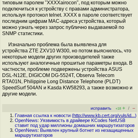
типовым паролем "XXXXairocon", под которым можно
подключиться к устройству c правами администратора,
используя протокол telnet. XXXX в пароле соответствует
последним цифрам MAC-адреса устройства, который
можно узнать через запрос публично выдаваемой по
SNMP статистики.
Изначально проблема была выявлена для
устройства ZTE ZXV10 W300, но потом выяснилось, что
некоторые модели других производителей также
используют аналогичные прошитые параметры входа. В
частности, проблеме подвержены устройства ASUS
DSL-N12E, DIGICOM DG-5524T, Observa Telecom
RTA01N, Philippine Long Distance Telephone (PLDT)
SpeedSurf 504AN и Kasda KW58293, а также возможно и
другие модели.
+
–
исправить
/
+18
Главная ссылка к новости (
http://www.kb.cert.org/vuls/id...
)
OpenNews: Уязвимость в драйвере KCodes NetUSB
ставит под удар миллионы домашних маршрутизаторов
OpenNews: Выявлен крупный ботнет из незащищенных
маршрутизаторов