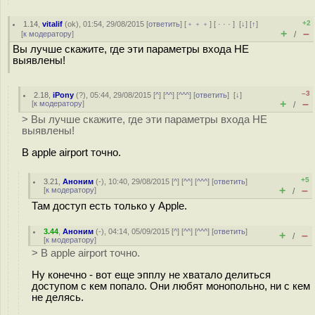
+2
1.14
,
vitalif
(
ok
), 01:54, 29/08/2015 [
ответить
] [
﹢﹢﹢
] [
· · ·
]
[
↓
] [
↑
]
+
–
[
к модератору
]
/
Вы лучше скажите, где эти параметры входа НЕ
выявлены!
–3
2.18
,
iPony
(
?
), 05:44, 29/08/2015 [
^
] [
^^
] [
^^^
] [
ответить
]
[
↓
]
+
–
[
к модератору
]
/
> Вы лучше скажите, где эти параметры входа НЕ
выявлены!
В apple airport точно.
+5
3.21
,
Аноним
(
-
), 10:40, 29/08/2015 [
^
] [
^^
] [
^^^
] [
ответить
]
+
–
[
к модератору
]
/
Там доступ есть только у Apple.
3.44
,
Аноним
(
-
), 04:14, 05/09/2015 [
^
] [
^^
] [
^^^
] [
ответить
]
+
–
/
[
к модератору
]
> В apple airport точно.
Ну конечно - вот еще эпплу не хватало делиться
доступом с кем попало. Они любят монопольно, ни с кем
не делясь.