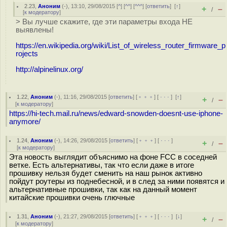
2.23
,
Аноним
(
-
), 13:10, 29/08/2015 [
^
] [
^^
] [
^^^
] [
ответить
]
[
↑
]
+
–
/
[
к модератору
]
> Вы лучше скажите, где эти параметры входа НЕ
выявлены!
https://en.wikipedia.org/wiki/List_of_wireless_router_firmware_p
rojects
http://alpinelinux.org/
1.22
,
Аноним
(
-
), 11:16, 29/08/2015 [
ответить
] [
﹢﹢﹢
] [
· · ·
]
[
↑
]
+
–
/
[
к модератору
]
https://hi-tech.mail.ru/news/edward-snowden-doesnt-use-iphone-
anymore/
1.24
,
Аноним
(
-
), 14:26, 29/08/2015 [
ответить
] [
﹢﹢﹢
] [
· · ·
]
+
–
/
[
к модератору
]
Эта новость выглядит объяснимо на фоне FCC в соседней
ветке. Есть альтернативы, так что если даже в итоге
прошивку нельзя будет сменить на наш рынок активно
пойдут роутеры из поднебесной, и в след за ними появятся и
альтернативные прошивки, так как на данный момент
китайские прошивки очень глючные
1.31
,
Аноним
(
-
), 21:27, 29/08/2015 [
ответить
] [
﹢﹢﹢
] [
· · ·
]
[
↓
]
+
–
/
[
к модератору
]