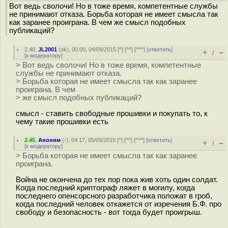
Вот ведь сволочи! Но в тоже время, компетентные службы
не принимают отказа. Борьба которая не имеет смысла так
как заранее проиграна. В чем же смысл подобных
публикаций?
2.40
,
JL2001
(
ok
), 00:00, 04/09/2015 [
^
] [
^^
] [
^^^
] [
ответить
]
+
–
/
[
к модератору
]
> Вот ведь сволочи! Но в тоже время, компетентные
службы не принимают отказа.
> Борьба которая не имеет смысла так как заранее
проиграна. В чем
> же смысл подобных публикаций?
смысл - ставить свободные прошивки и покупать то, к
чему такие прошивки есть
2.45
,
Аноним
(
-
), 04:17, 05/09/2015 [
^
] [
^^
] [
^^^
] [
ответить
]
+
–
/
[
к модератору
]
> Борьба которая не имеет смысла так как заранее
проиграна.
Война не окончена до тех пор пока жив хоть один солдат.
Когда последний криптограф ляжет в могилу, когда
последнего опенсорсного разработчика положат в гроб,
когда последний человек откажется от изречения Б.Ф. про
свободу и безопасность - вот тогда будет проигрыш.