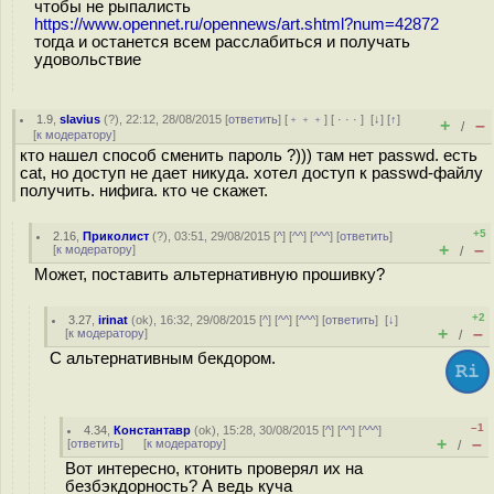
чтобы не рыпалисть
https://www.opennet.ru/opennews/art.shtml?num=42872
тогда и останется всем расслабиться и получать
удовольствие
1.9
,
slavius
(
?
), 22:12, 28/08/2015 [
ответить
] [
﹢﹢﹢
] [
· · ·
]
[
↓
] [
↑
]
+
–
/
[
к модератору
]
кто нашел способ сменить пароль ?))) там нет passwd. есть
cat, но доступ не дает никуда. хотел доступ к passwd-файлу
получить. нифига. кто че скажет.
+5
2.16
,
Приколист
(
?
), 03:51, 29/08/2015 [
^
] [
^^
] [
^^^
] [
ответить
]
+
–
[
к модератору
]
/
Может, поставить альтернативную прошивку?
+2
3.27
,
irinat
(
ok
), 16:32, 29/08/2015 [
^
] [
^^
] [
^^^
] [
ответить
]
[
↓
]
+
–
[
к модератору
]
/
С альтернативным бекдором.
–1
4.34
,
Константавр
(
ok
), 15:28, 30/08/2015 [
^
] [
^^
] [
^^^
]
+
–
[
ответить
]
[
к модератору
]
/
Вот интересно, ктонить проверял их на
безбэкдорность? А ведь куча