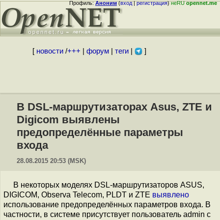
Профиль:
Аноним
(
вход
|
регистрация
)
неRU
opennet.me
[
новости
/
+++
|
форум
|
теги
|
]
В DSL-маршрутизаторах Asus, ZTE и
Digicom выявлены
предопределённые параметры
входа
28.08.2015 20:53 (MSK)
В некоторых моделях DSL-маршрутизаторов ASUS,
DIGICOM, Observa Telecom, PLDT и ZTE
выявлено
использование предопределённых параметров входа. В
частности, в системе присутствует пользователь admin с