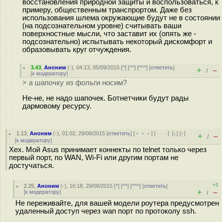
восстановления природной защиты и воспользоваться, к
примеру, общественным транспрортом. Даже без
использования шлема окружающие будут не в состоянии
(на подсознательном уровне) считывать ваши
поверхностные мысли, что заставит их (опять же -
подсознательно) испытывать некоторый дискомфорт и
образовывать круг отчуждения.
3.43
,
Аноним
(
-
), 04:13, 05/09/2015 [
^
] [
^^
] [
^^^
] [
ответить
]
+
–
/
[
к модератору
]
> а шапочку из фольги носим?
Не-не, не надо шапочек. Ботнетчики будут рады
дармовому ресурсу.
1.13
,
Аноним
(
-
), 01:02, 29/08/2015 [
ответить
] [
﹢﹢﹢
] [
· · ·
]
[
↓
] [
↑
]
+
–
/
[
к модератору
]
Хех. Мой Asus принимает коннекты по telnet только через
первый порт, по WAN, Wi-Fi или другим портам не
достучаться.
+1
2.25
,
Аноним
(
-
), 16:18, 29/08/2015 [
^
] [
^^
] [
^^^
] [
ответить
]
+
–
[
к модератору
]
/
Не переживайте, для вашей модели роутера предусмотрен
удаленный доступ через wan порт по протоколу ssh.