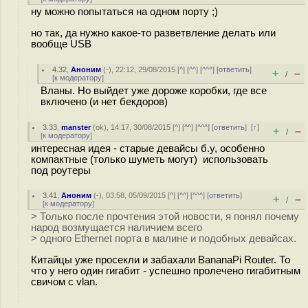
ну можно попытаться на одном порту ;)
но так, да нужно какое-то разветвление делать или
вообще USB
4.32
,
Аноним
(
-
), 22:12, 29/08/2015 [
^
] [
^^
] [
^^^
] [
ответить
]
+
–
/
[
к модератору
]
Вланы. Но выйдет уже дороже коробки, где все
включено (и нет бекдоров)
3.33
,
manster
(
ok
), 14:17, 30/08/2015 [
^
] [
^^
] [
^^^
] [
ответить
]
[
↑
]
+
–
/
[
к модератору
]
интересная идея - старые девайсы б.у, особенно
компактные (только шуметь могут) использовать
под роутеры
3.41
,
Аноним
(
-
), 03:58, 05/09/2015 [
^
] [
^^
] [
^^^
] [
ответить
]
+
–
/
[
к модератору
]
> Только после прочтения этой новости, я понял почему
народ возмущается наличием всего
> одного Ethernet порта в малине и подобных девайсах.
Китайцы уже просекли и забахали BananaPi Router. То
что у него один гигабит - успешно пролечено гигабитным
свичом с vlan.