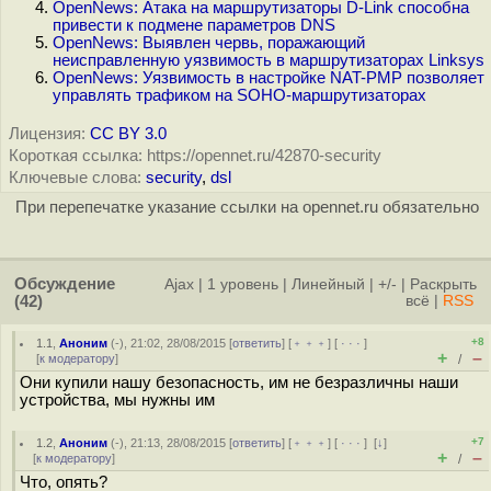
OpenNews: Атака на маршрутизаторы D-Link способна
привести к подмене параметров DNS
OpenNews: Выявлен червь, поражающий
неисправленную уязвимость в маршрутизаторах Linksys
OpenNews: Уязвимость в настройке NAT-PMP позволяет
управлять трафиком на SOHO-маршрутизаторах
Лицензия:
CC BY 3.0
Короткая ссылка: https://opennet.ru/42870-security
Ключевые слова:
security
,
dsl
При перепечатке указание ссылки на opennet.ru обязательно
Обсуждение
Ajax
|
1 уровень
|
Линейный
|
+/-
|
Раскрыть
(42)
всё
|
RSS
+8
1.1
,
Аноним
(
-
), 21:02, 28/08/2015 [
ответить
] [
﹢﹢﹢
] [
· · ·
]
+
–
[
к модератору
]
/
Они купили нашу безопасность, им не безразличны наши
устройства, мы нужны им
+7
1.2
,
Аноним
(
-
), 21:13, 28/08/2015 [
ответить
] [
﹢﹢﹢
] [
· · ·
]
[
↓
]
+
–
[
к модератору
]
/
Что, опять?