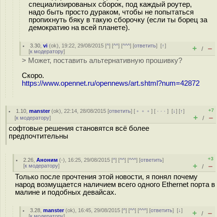
специализированых сборок, под каждый роутер,
надо быть просто дураком, чтобы не попытаться
пропихнуть бяку в такую сборочку (если ты борец за
демократию на всей планете).
3.30
,
vi
(
ok
), 19:22, 29/08/2015 [
^
] [
^^
] [
^^^
] [
ответить
]
[
↑
]
+
–
/
[
к модератору
]
> Может, поставить альтернативную прошивку?
Скоро.
https://www.opennet.ru/opennews/art.shtml?num=42872
+7
1.10
,
manster
(
ok
), 22:14, 28/08/2015 [
ответить
] [
﹢﹢﹢
] [
· · ·
]
[
↓
] [
↑
]
+
–
[
к модератору
]
/
софтовые решения становятся всё более
предпочтительны
+3
2.26
,
Аноним
(
-
), 16:25, 29/08/2015 [
^
] [
^^
] [
^^^
] [
ответить
]
+
–
[
к модератору
]
/
Только после прочтения этой новости, я понял почему
народ возмущается наличием всего одного Ethernet порта в
малине и подобных девайсах.
3.28
,
manster
(
ok
), 16:45, 29/08/2015 [
^
] [
^^
] [
^^^
] [
ответить
]
[
↓
]
+
–
/
[
к модератору
]