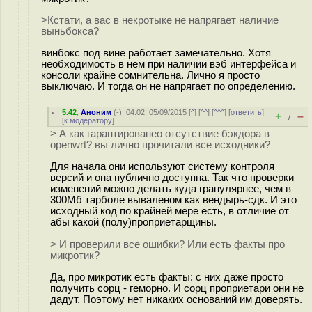
>Кстати, а вас в некротыке не напрягает наличие
выньбокса?
винбокс под вине работает замечательно. Хотя
необходимость в нем при наличии вэб интерфейса и
консоли крайне сомнительна. Лично я просто
выключаю. И тогда он не напрягает по определению.
5.42
,
Аноним
(
-
), 04:02, 05/09/2015 [
^
] [
^^
] [
^^^
] [
ответить
]
+
–
/
[
к модератору
]
> А как гарантированео отсутствие бэкдора в
openwrt? вы лично прочитали все исходники?
Для начала они используют систему контроля
версий и она публично доступна. Так что проверки
изменений можно делать куда гранулярнее, чем в
300Мб тарболе вываленом как вендырь-сдк. И это
исходный код по крайней мере есть, в отличие от
абы какой (полу)проприетарщины.
> И проверили все ошибки? Или есть факты про
микротик?
Да, про микротик есть факты: с них даже просто
получить сорц - геморно. И сорц проприетари они не
дадут. Поэтому нет никаких оснований им доверять.