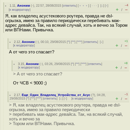
–4
1.11
,
Аноним
(
-
), 22:57, 28/08/2015 [
ответить
] [
﹢﹢﹢
] [
· · ·
]
[
↓
] [
↑
]
+
–
[
к модератору
]
/
Я, как владелец асустекового роутера, правда не dsl-
огрызка, имею за правило периодически перебивать мак-
адрес девайса. Так, на всякий случай, хоть и вечно за Тором
или ВПНами. Привычка.
+1
2.12
,
Аноним
(
-
), 00:10, 29/08/2015 [
^
] [
^^
] [
^^^
] [
ответить
]
[
↓
]
+
–
[
к модератору
]
/
А от чего это спасает?
+8
3.15
,
Аноним
(
-
), 03:26, 29/08/2015 [
^
] [
^^
] [
^^^
] [
ответить
]
+
–
[
к модератору
]
/
> А от чего это спасает?
От ЧСВ < 9000 ;)
–1
2.17
,
Еще_Один_Владелец_Устройства_от_Асус
(
?
), 04:28,
+
–
29/08/2015 [
^
] [
^^
] [
^^^
] [
ответить
]
[
↓
] [
↑
] [
к модератору
]
/
> Я, как владелец асустекового роутера, правда не dsl-
огрызка, имею за правило периодически
> перебивать мак-адрес девайса. Так, на всякий случай,
хоть и вечно за
> Тором или ВПНами. Привычка.