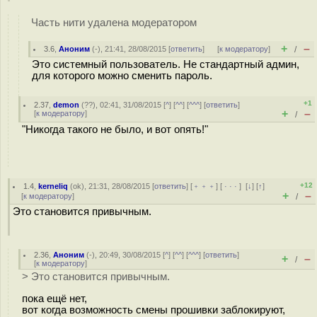
Часть нити удалена модератором
+
–
3.6
,
Аноним
(
-
), 21:41, 28/08/2015 [
ответить
]
[
к модератору
]
/
Это системный пользователь. Не стандартный админ,
для которого можно сменить пароль.
+1
2.37
,
demon
(
??
), 02:41, 31/08/2015 [
^
] [
^^
] [
^^^
] [
ответить
]
+
–
[
к модератору
]
/
"Никогда такого не было, и вот опять!"
+12
1.4
,
kerneliq
(
ok
), 21:31, 28/08/2015 [
ответить
] [
﹢﹢﹢
] [
· · ·
]
[
↓
] [
↑
]
+
–
[
к модератору
]
/
Это становится привычным.
2.36
,
Аноним
(
-
), 20:49, 30/08/2015 [
^
] [
^^
] [
^^^
] [
ответить
]
+
–
/
[
к модератору
]
> Это становится привычным.
пока ещё нет,
вот когда возможность смены прошивки заблокируют,