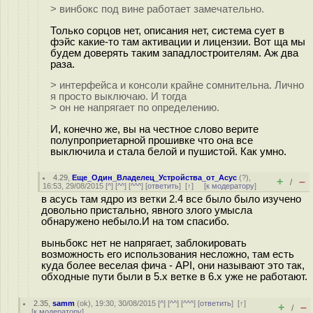
> винбокс под вине работает замечательно.
Только сорцов нет, описания нет, система сует в
фэйс какие-то там активации и лицензии. Вот ща мы
будем доверять таким западлостроителям. Аж два
раза.
> интерфейса и консоли крайне сомнительна. Лично
я просто выключаю. И тогда
> он не напрягает по определению.
И, конечно же, вы на честное слово верите
полупроприетарной прошивке что она все
выключила и стала белой и пушистой. Как умно.
4.29
,
Еще_Один_Владелец_Устройства_от_Асус
(
?
),
+
–
/
16:53, 29/08/2015 [
^
] [
^^
] [
^^^
] [
ответить
]
[
↑
] [
к модератору
]
в асусь там ядро из ветки 2.4 все было было изучено
довольно пристально, явного злого умысла
обнаружено небыло.И на том спасибо.
выньбокс нет не напрягает, заблокировать
возможность его использования несложно, там есть
куда более веселая фича - API, они называют это так,
обходные пути были в 5.х ветке в 6.х уже не работают.
2.35
,
samm
(
ok
), 19:30, 30/08/2015 [
^
] [
^^
] [
^^^
] [
ответить
]
[
↑
]
+
–
/
[
к модератору
]