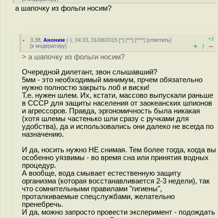
а шапочку из фольги носим?
+1
3.38
,
Аноним
(
-
), 04:33, 31/08/2015 [
^
] [
^^
] [
^^^
] [
ответить
]
+
–
[
к модератору
]
/
> а шапочку из фольги носим?
Очередной дилетант, звон слышавший?
5мм - это необходимый минимум, прчем обязательно
нужно полностю закрыть лоб и виски!
Т.е. нужен шлем. Их, кстати, массово выпускали раньше
в СССР для защиты населения от заокеанских шпионов
и агрессоров. Правда, эргономичность была никакая
(хотя шлемы частенько шли сразу с ручками для
удобства), да и использовались они далеко не всегда по
назначению.
И да, носить нужно НЕ снимая. Тем более тогда, когда вы
особенно уязвимы - во время сна или принятия водных
процедур.
А вообще, вода смывает естественную защиту
организма (которая восстанавливается 2-3 недели), так
что сомнительными правилами "гигиены",
проталкиваемые спецслужбами, желательно
пренебречь.
И да, можно запросто провести эксперимент - подождать