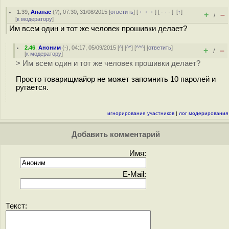
1.39
,
Ананас
(
?
), 07:30, 31/08/2015 [
ответить
] [
﹢﹢﹢
] [
· · ·
]
[
↑
]
+
–
/
[
к модератору
]
Им всем один и тот же человек прошивки делает?
2.46
,
Аноним
(
-
), 04:17, 05/09/2015 [
^
] [
^^
] [
^^^
] [
ответить
]
+
–
/
[
к модератору
]
> Им всем один и тот же человек прошивки делает?
Просто товарищмайор не может запомнить 10 паролей и
ругается.
игнорирование участников
|
лог модерирования
Добавить комментарий
Имя:
E-Mail:
Текст: