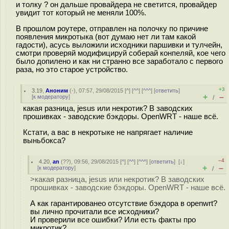
и толку ? он дальше провайдера не светится, провайдер
увидит тот который не меняли 100%.
В прошлом роутере, отправлен на полочку по причине
появления микротыка (вот думаю нет ли там какой
гадости), асусь выложили исходники паршивки и тулчейн,
смотри проверяй модифицируй соберай конпеляй, кое чего
было допилено и как ни странно все заработало с первого
раза, но это старое устройство.
+3
3.19
,
Аноним
(
-
), 07:57, 29/08/2015 [
^
] [
^^
] [
^^^
] [
ответить
]
+
–
[
к модератору
]
/
какая разница, jesus или некротик? В заводских
прошивках - заводские бэкдоры. OpenWRT - наше всё.
Кстати, а вас в некротыке не напрягает наличие
выньбокса?
–4
4.20
,
an
(
??
), 09:56, 29/08/2015 [
^
] [
^^
] [
^^^
] [
ответить
]
[
↓
]
+
–
[
к модератору
]
/
>какая разница, jesus или некротик? В заводских
прошивках - заводские бэкдоры. OpenWRT - наше всё.
А как гарантированео отсутствие бэкдора в openwrt?
вы лично прочитали все исходники?
И проверили все ошибки? Или есть факты про
микротик?