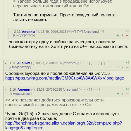
> Yandex больше года в продакшене использует,
переписывает питоновский код на Go
Так питон не тормозит. Просто рожденный ползать -
летать не может.
+1
2.22
,
Аноним
(
-
), 16:49, 20/08/2015 [
^
] [
^^
] [
^^^
] [
ответить
]
[
↑
]
+
–
[
к модератору
]
/
знаю конторку одну в районе павелецкого, написали
бизнес-логику на го. Хотят уйти на с++, насколько я понял.
+1
1.11
,
Аноним
(
-
), 09:27, 20/08/2015 [
ответить
] [
﹢﹢﹢
] [
· · ·
]
[
↑
]
+
–
[
к модератору
]
/
Сборщик мусора до и после обновления на Go v1.5
https://pbs.twimg.com/media/CM0CupAW8AAWXxV.png:large
+6
1.16
,
Аноним
(
-
), 15:39, 20/08/2015 [
ответить
] [
﹢﹢﹢
] [
· · ·
]
+
–
[
к модератору
]
/
>> что позволяет добиться производительности,
сопоставимой с программами на языке Си.
Чушь, Go(1.5) в 3 раза медленее C и памяти использует
почти в два раза больше:
http://benchmarksgame.alioth.debian.org/u32q/compare.php?
lang=go&lang2=gcc