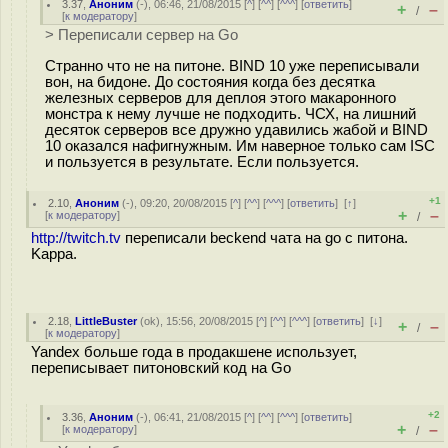
3.37
,
Аноним
(
-
), 06:46, 21/08/2015 [
^
] [
^^
] [
^^^
] [
ответить
]
+
–
/
[
к модератору
]
> Переписали сервер на Go
Странно что не на питоне. BIND 10 уже переписывали
вон, на бидоне. До состояния когда без десятка
железных серверов для деплоя этого макаронного
монстра к нему лучше не подходить. ЧСХ, на лишний
десяток серверов все дружно удавились жабой и BIND
10 оказался нафигнужным. Им наверное только сам ISC
и пользуется в результате. Если пользуется.
+1
2.10
,
Аноним
(
-
), 09:20, 20/08/2015 [
^
] [
^^
] [
^^^
] [
ответить
]
[
↑
]
+
–
[
к модератору
]
/
http://twitch.tv
переписали beckend чата на go c питона.
Kappa.
2.18
,
LittleBuster
(
ok
), 15:56, 20/08/2015 [
^
] [
^^
] [
^^^
] [
ответить
]
[
↓
]
+
–
/
[
к модератору
]
Yandex больше года в продакшене использует,
переписывает питоновский код на Go
+2
3.36
,
Аноним
(
-
), 06:41, 21/08/2015 [
^
] [
^^
] [
^^^
] [
ответить
]
+
–
[
к модератору
]
/