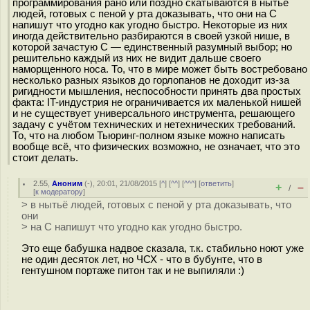
программирования рано или поздно скатываются в нытьё
людей, готовых с пеной у рта доказывать, что они на C
напишут что угодно как угодно быстро. Некоторые из них
иногда действительно разбираются в своей узкой нише, в
которой зачастую C — единственный разумный выбор; но
решительно каждый из них не видит дальше своего
наморщенного носа. То, что в мире может быть востребовано
несколько разных языков до горлопанов не доходит из-за
ригидности мышления, неспособности принять два простых
факта: IT-индустрия не ограничивается их маленькой нишей
и не существует универсального инструмента, решающего
задачу с учётом технических и нетехнических требований.
То, что на любом Тьюринг-полном языке можно написать
вообще всё, что физических возможно, не означает, что это
стоит делать.
2.55
,
Аноним
(
-
), 20:01, 21/08/2015 [
^
] [
^^
] [
^^^
] [
ответить
]
+
–
/
[
к модератору
]
> в нытьё людей, готовых с пеной у рта доказывать, что
они
> на C напишут что угодно как угодно быстро.
Это еще бабушка надвое сказала, т.к. стабильно ноют уже
не один десяток лет, но ЧСХ - что в бубунте, что в
гентушном портаже питон так и не выпиляли :)