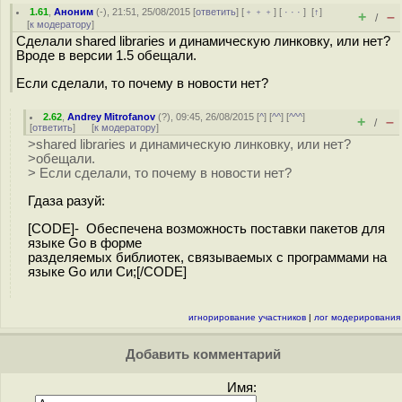
1.61
,
Аноним
(
-
), 21:51, 25/08/2015 [
ответить
] [
﹢﹢﹢
] [
· · ·
]
[
↑
]
+
–
/
[
к модератору
]
Сделали shared libraries и динамическую линковку, или нет?
Вроде в версии 1.5 обещали.
Если сделали, то почему в новости нет?
2.62
,
Andrey Mitrofanov
(
?
), 09:45, 26/08/2015 [
^
] [
^^
] [
^^^
]
+
–
/
[
ответить
]
[
к модератору
]
>shared libraries и динамическую линковку, или нет?
>обещали.
> Если сделали, то почему в новости нет?
Гдаза разуй:
[CODE]- Обеспечена возможность поставки пакетов для
языке Go в форме
разделяемых библиотек, связываемых с программами на
языке Go или Си;[/CODE]
игнорирование участников
|
лог модерирования
Добавить комментарий
Имя: