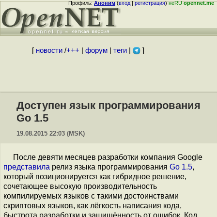
Профиль:
Аноним
(
вход
|
регистрация
)
неRU
opennet.me
[
новости
/
+++
|
форум
|
теги
|
]
Доступен язык программирования
Go 1.5
19.08.2015 22:03 (MSK)
После девяти месяцев разработки компания Google
представила
релиз языка программирования
Go 1.5
,
который позиционируется как гибридное решение,
сочетающее высокую производительность
компилируемых языков с такими достоинствами
скриптовых языков, как лёгкость написания кода,
быстрота разработки и защищённость от ошибок. Код