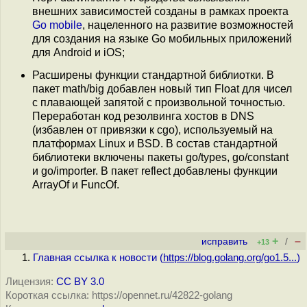
внешних зависимостей созданы в рамках проекта
Go mobile
, нацеленного на развитие возможностей
для создания на языке Go мобильных приложений
для Android и iOS;
Расширены функции стандартной библиотки. В
пакет math/big добавлен новый тип Float для чисел
с плавающей запятой с произвольной точностью.
Переработан код резолвинга хостов в DNS
(избавлен от привязки к cgo), используемый на
платформах Linux и BSD. В состав стандартной
библиотеки включены пакеты go/types, go/constant
и go/importer. В пакет reflect добавлены функции
ArrayOf и FuncOf.
+
–
исправить
/
+13
Главная ссылка к новости (
https://blog.golang.org/go1.5...
)
Лицензия:
CC BY 3.0
Короткая ссылка: https://opennet.ru/42822-golang