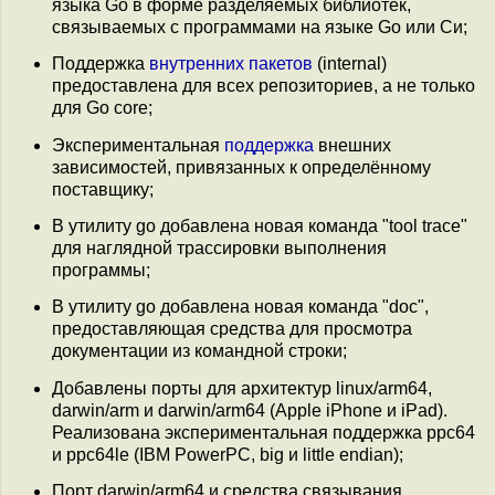
языка Go в форме разделяемых библиотек,
связываемых с программами на языке Go или Си;
Поддержка
внутренних пакетов
(internal)
предоставлена для всех репозиториев, а не только
для Go core;
Экспериментальная
поддержка
внешних
зависимостей, привязанных к определённому
поставщику;
В утилиту go добавлена новая команда "tool trace"
для наглядной трассировки выполнения
программы;
В утилиту go добавлена новая команда "doc",
предоставляющая средства для просмотра
документации из командной строки;
Добавлены порты для архитектур linux/arm64,
darwin/arm и darwin/arm64 (Apple iPhone и iPad).
Реализована экспериментальная поддержка ppc64
и ppc64le (IBM PowerPC, big и little endian);
Порт darwin/arm64 и средства связывания