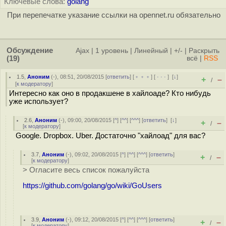
Ключевые слова:
golang
При перепечатке указание ссылки на opennet.ru обязательно
Обсуждение
Ajax
|
1 уровень
|
Линейный
|
+/-
|
Раскрыть
(19)
всё
|
RSS
1.5
,
Аноним
(
-
), 08:51, 20/08/2015 [
ответить
] [
﹢﹢﹢
] [
· · ·
]
[
↓
]
+
–
/
[
к модератору
]
Интересно как оно в продакшене в хайлоаде? Кто нибудь
уже использует?
2.6
,
Аноним
(
-
), 09:00, 20/08/2015 [
^
] [
^^
] [
^^^
] [
ответить
]
[
↓
]
+
–
/
[
к модератору
]
Google. Dropbox. Uber. Достаточно "хайлоад" для вас?
3.7
,
Аноним
(
-
), 09:02, 20/08/2015 [
^
] [
^^
] [
^^^
] [
ответить
]
+
–
/
[
к модератору
]
> Огласите весь список пожалуйста
https://github.com/golang/go/wiki/GoUsers
3.9
,
Аноним
(
-
), 09:12, 20/08/2015 [
^
] [
^^
] [
^^^
] [
ответить
]
+
–
/
[
к модератору
]