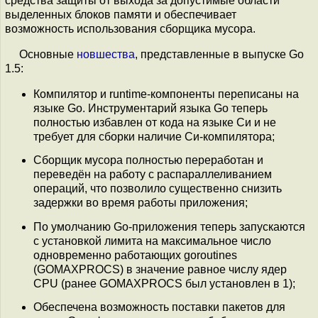
средства защиты от выхода за допустимые области
выделенных блоков памяти и обеспечивает
возможность использования сборщика мусора.
Основные
новшества
, представленные в выпуске Go
1.5:
Компилятор и runtime-компоненты переписаны на
языке Go. Инструментарий языка Go теперь
полностью избавлен от кода на языке Си и не
требует для сборки наличие Си-компилятора;
Сборщик мусора полностью переработан и
переведён на работу с распараллеливанием
операций, что позволило существенно снизить
задержки во время работы приложения;
По умолчанию Go-приложения теперь запускаются
с установкой лимита на максимальное число
одновременно работающих goroutines
(GOMAXPROCS) в значение равное числу ядер
CPU (ранее GOMAXPROCS был установлен в 1);
Обеспечена возможность поставки пакетов для