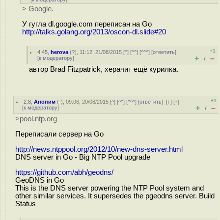
> Google.
У гугла dl.google.com переписан на Go
http://talks.golang.org/2013/oscon-dl.slide#20
+1
4.45
,
herova
(
?
), 11:12, 21/08/2015 [
^
] [
^^
] [
^^^
] [
ответить
]
+
–
[
к модератору
]
/
автор Brad Fitzpatrick, херачит ещё курилка.
+1
2.8
,
Аноним
(
-
), 09:06, 20/08/2015 [
^
] [
^^
] [
^^^
] [
ответить
]
[
↓
] [
↑
]
+
–
[
к модератору
]
/
>pool.ntp.org
Переписали сервер на Go
http://news.ntppool.org/2012/10/new-dns-server.html
DNS server in Go - Big NTP Pool upgrade
https://github.com/abh/geodns/
GeoDNS in Go
This is the DNS server powering the NTP Pool system and
other similar services. It supersedes the pgeodns server. Build
Status