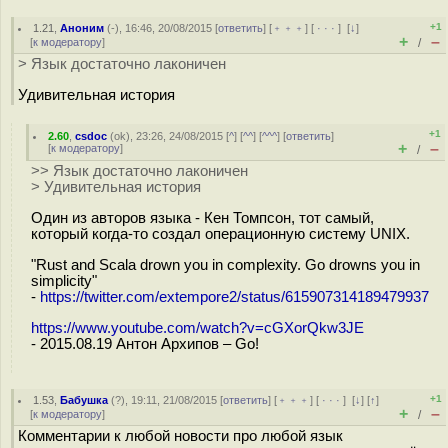
+1
1.21
,
Аноним
(
-
), 16:46, 20/08/2015 [
ответить
] [
﹢﹢﹢
] [
· · ·
]
[
↓
]
+
–
[
к модератору
]
/
> Язык достаточно лаконичен
Удивительная история
+1
2.60
,
csdoc
(
ok
), 23:26, 24/08/2015 [
^
] [
^^
] [
^^^
] [
ответить
]
+
–
[
к модератору
]
/
>> Язык достаточно лаконичен
> Удивительная история
Один из авторов языка - Кен Томпсон, тот самый,
который когда-то создал операционную систему UNIX.
"Rust and Scala drown you in complexity. Go drowns you in
simplicity"
-
https://twitter.com/extempore2/status/615907314189479937
https://www.youtube.com/watch?v=cGXorQkw3JE
- 2015.08.19 Антон Архипов – Go!
+1
1.53
,
Бабушка
(
?
), 19:11, 21/08/2015 [
ответить
] [
﹢﹢﹢
] [
· · ·
]
[
↓
] [
↑
]
+
–
[
к модератору
]
/
Комментарии к любой новости про любой язык