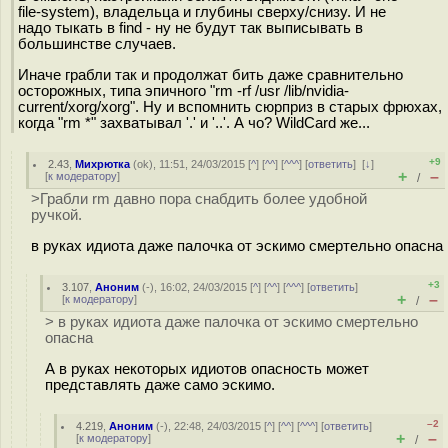
file-system), владельца и глубины сверху/снизу. И не
надо тыкать в find - ну не будут так выписывать в
большинстве случаев.
Иначе грабли так и продолжат бить даже сравнительно
осторожных, типа эпичного "rm -rf /usr /lib/nvidia-
current/xorg/xorg". Ну и вспомнить сюрприз в старых фрюхах,
когда "rm *" захватывал '.' и '..'. А чо? WildCard же...
+9
2.43
,
Михрютка
(
ok
), 11:51, 24/03/2015 [
^
] [
^^
] [
^^^
] [
ответить
]
[
↓
]
+
–
[
к модератору
]
/
>Грабли rm давно пора снабдить более удобной
ручкой.
в руках идиота даже палочка от эскимо смертельно опасна
+3
3.107
,
Аноним
(
-
), 16:02, 24/03/2015 [
^
] [
^^
] [
^^^
] [
ответить
]
+
–
[
к модератору
]
/
> в руках идиота даже палочка от эскимо смертельно
опасна
А в руках некоторых идиотов опасность может
представлять даже само эскимо.
–2
4.219
,
Аноним
(
-
), 22:48, 24/03/2015 [
^
] [
^^
] [
^^^
] [
ответить
]
+
–
[
к модератору
]
/