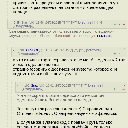
привязывать процессы с non-root привилегиями, а уж
отстроить разрешения на каталог - и вовсе как два
пальца.
2.85
,
Stax
(
ok
), 13:56, 24/03/2015 [
^
] [
^^
] [
^^^
] [
ответить
]
[
↓
] [
↑
]
+
–
/
[
к модератору
]
Сам сервис запускается от пользователя squid Но в данном
случае речь про обвязо...
большой текст свёрнут,
показать
+1
3.90
,
Аноним
(
-
), 14:13, 24/03/2015 [
^
] [
^^
] [
^^^
] [
ответить
]
+
–
[
к модератору
]
/
а что скрипт старта сервиса это не мог бы сделать ? так
и было сделано всегда.
странно говорить о достижении systemd которое они
подсмотрели в обычном sysv init..
–2
4.100
,
Stax
(
ok
), 15:01, 24/03/2015 [
^
] [
^^
] [
^^^
] [
ответить
]
+
–
[
к модератору
]
/
> а что скрипт старта сервиса это не мог бы
сделать ? так и было сделано всегда.
Так он тут как раз так и делает :) С правами рута.
Стирает pid-файл. С непредсказуемым эффектом.
В случае же systemd код с правами рута только
создает стандартные каталоги/файлы согласно