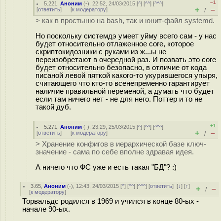
–1
5.221
,
Аноним
(
-
), 22:52, 24/03/2015 [
^
] [
^^
] [
^^^
]
+
–
[
ответить
]
[
к модератору
]
/
> как в простыню на bash, так и юнит-файл systemd.
Но поскольку системдэ умеет уйму всего сам - у нас
будет относительно отлаженное core, которое
скриптокидозники с руками из ж...ы не
переизобретают в очередной раз. И позвать это core
будет относительно безопасно, в отличие от кода
писаной левой пяткой какого-то укурившегося упыря,
считающего что кто-то всенепременно гарантирует
наличие правильной переменой, а думать что будет
если там ничего нет - не для него. Поттер и то не
такой дуб.
+1
5.271
,
Аноним
(
-
), 23:29, 25/03/2015 [
^
] [
^^
] [
^^^
]
+
–
[
ответить
]
[
к модератору
]
/
> Хранение конфигов в иерархической базе ключ-
значение - сама по себе вполне здравая идея.
А ничего что ФС уже и есть такая "БД"? :)
3.65
,
Аноним
(
-
), 12:43, 24/03/2015 [
^
] [
^^
] [
^^^
] [
ответить
]
[
↓
] [
↑
]
+
–
/
[
к модератору
]
Торвальдс родился в 1969 и учился в конце 80-ых -
начале 90-ых.