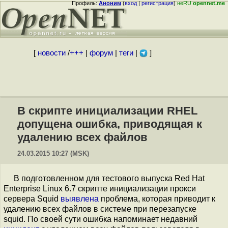
Профиль:
Аноним
(
вход
|
регистрация
)
неRU
opennet.me
[
новости
/
+++
|
форум
|
теги
|
]
В скрипте инициализации RHEL
допущена ошибка, приводящая к
удалению всех файлов
24.03.2015 10:27 (MSK)
В подготовленном для тестового выпуска Red Hat
Enterprise Linux 6.7 скрипте инициализации прокси
сервера Squid
выявлена
проблема, которая приводит к
удалению всех файлов в системе при перезапуске
squid. По своей сути ошибка напоминает недавний