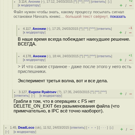
+2
3.114
,
Аноним
(
-
), 17:12, 24/03/2015 [
^
] [
^^
] [
^^^
] [
ответить
]
[
↓
]
+
–
[
к модератору
]
/
Файл нужен чтобы знать, какому процессу посылать сигнал
остановки Начхать юникс...
большой текст свёрнут,
показать
–1
4.117
,
Аноним
(
-
), 17:25, 24/03/2015 [
^
] [
^^
] [
^^^
] [
ответить
]
+
–
[
к модератору
]
/
В наше время всегда побеждает наихудшее решение.
ВСЕГДА.
+1
4.178
,
Аноним
(
-
), 18:44, 24/03/2015 [
^
] [
^^
] [
^^^
] [
ответить
]
+
–
[
к модератору
]
/
> И что самое странное - даже после этого у него есть
приспешники.
Эксперимент третья волна, вот и все дела.
3.127
,
Eugene Ryabtsev
(
?
), 17:35, 24/03/2015 [
^
] [
^^
] [
^^^
]
+
–
/
[
ответить
]
[
↑
] [
к модератору
]
Грабли в том, что в операциях с FS нет
DELETE_ON_EXIT без разыменования файла (что
примечательно, в IPC всё точно наоборот).
1.45
,
DeadLoco
(
ok
), 11:52, 24/03/2015 [
ответить
] [
﹢﹢﹢
] [
· · ·
]
[
↓
]
+
–
/
[
↑
] [
к модератору
]