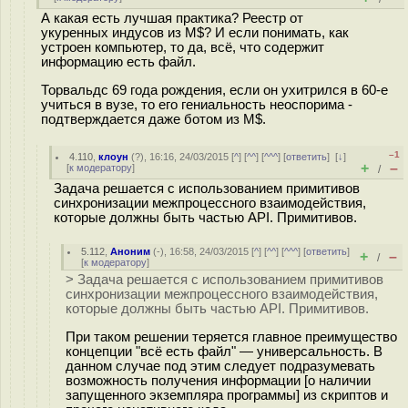
А какая есть лучшая практика? Реестр от
укуренных индусов из M$? И если понимать, как
устроен компьютер, то да, всё, что содержит
информацию есть файл.
Торвальдс 69 года рождения, если он ухитрился в 60-е
учиться в вузе, то его гениальность неоспорима -
подтверждается даже ботом из M$.
–1
4.110
,
клоун
(
?
), 16:16, 24/03/2015 [
^
] [
^^
] [
^^^
] [
ответить
]
[
↓
]
+
–
[
к модератору
]
/
Задача решается с использованием примитивов
синхронизации межпроцессного взаимодействия,
которые должны быть частью API. Примитивов.
5.112
,
Аноним
(
-
), 16:58, 24/03/2015 [
^
] [
^^
] [
^^^
] [
ответить
]
+
–
/
[
к модератору
]
> Задача решается с использованием примитивов
синхронизации межпроцессного взаимодействия,
которые должны быть частью API. Примитивов.
При таком решении теряется главное преимущество
концепции "всё есть файл" — универсальность. В
данном случае под этим следует подразумевать
возможность получения информации [о наличии
запущенного экземпляра программы] из скриптов и