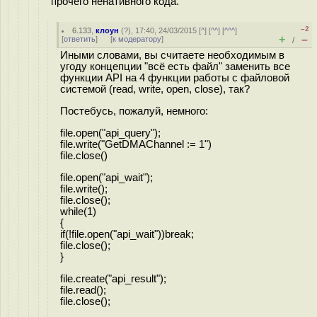
прочего ненативного кода.
–2
6.133
,
клоун
(
?
), 17:40, 24/03/2015 [
^
] [
^^
] [
^^^
]
+
–
[
ответить
]
[
к модератору
]
/
Иными словами, вы считаете необходимым в
угоду концепции "всё есть файл" заменить все
функции API на 4 функции работы с файловой
системой (read, write, open, close), так?
Постебусь, пожалуй, немного:
file.open("api_query");
file.write("GetDMAChannel := 1")
file.close()
file.open("api_wait");
file.write();
file.close();
while(1)
{
if(!file.open("api_wait"))break;
file.close();
}
file.create("api_result");
file.read();
file.close();