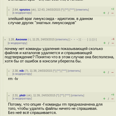
+2
2.64
,
sprutos
(
ok
), 12:43, 24/03/2015 [
^
] [
^^
] [
^^^
] [
ответить
]
+
–
[
к модератору
]
/
злейший враг линуксоида - идиотизм. в данном
случае других "знатных линуксоидов"
–6
1.28
,
Аноним
(
-
), 11:25, 24/03/2015 [
ответить
] [
﹢﹢﹢
] [
· · ·
]
[
↓
] [
↑
]
+
–
[
к модератору
]
/
почему нет команды удаления показывающей сколько
файлов и каталогов удаляется и спрашивающей
подтверждение? Понятно что в этом случае она бесполезна,
хотя бы от ошибок в консоли уберегла бы.
2.30
,
nib
(
?
), 11:38, 24/03/2015 [
^
] [
^^
] [
^^^
] [
ответить
]
+
–
/
[
к модератору
]
rm -Iv
+9
2.31
,
pkdr
(
ok
), 11:39, 24/03/2015 [
^
] [
^^
] [
^^^
] [
ответить
]
+
–
[
к модератору
]
/
Потому, что опция -f команды rm предназначена для
того, чтобы удалять файлы ничего не спрашивая.
Без неё всё спрашивается.