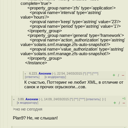
complete='true'>
<property_group name='zfs' type='application'>
<propval name='interval' type='astring'
value='hours'/>
<propval name='keep' type='astring' value='23'/>
<propval name='period' type='astring' value='1'/>
</property_group>
<property_group name='general' type='framework'>
<propval name='action_authorization' type='astring'
value='solaris.smf.manage.zfs-auto-snapshot'/>
<propval name='value_authorization' type='astring'
value='solaris.smf.manage.zfs-auto-snapshot'/>
</property_group>
</instance>
6.223
,
Аноним
(
-
), 22:54, 24/03/2015 [
^
] [
^^
] [
^^^
]
+
–
/
[
ответить
]
[
к модератору
]
К счастью, Поттеринг не любит XML, в отличие от
санок и прочих огрызкопи...сов.
+1
3.89
,
Аноним
(
-
), 14:09, 24/03/2015 [
^
] [
^^
] [
^^^
] [
ответить
]
[
↑
]
+
–
[
к модератору
]
/
>но не сегодня
Plan9? Не, не слышал!