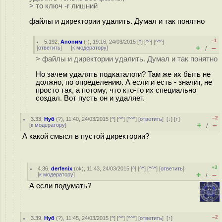
> то ключ -r лишний
файлы и директории удалить. Думал и так понятно
–1
5.192
,
Аноним
(
-
), 19:16, 24/03/2015 [
^
] [
^^
] [
^^^
]
+
–
[
ответить
]
[
к модератору
]
/
> файлы и директории удалить. Думал и так понятно
Но зачем удалять подкаталоги? Там же их быть не
должно, по определению. А если и есть - значит, не
просто так, а потому, что кто-то их специально
создал. Вот пусть он и удаляет.
–2
3.33
,
Нуб
(
?
), 11:40, 24/03/2015 [
^
] [
^^
] [
^^^
] [
ответить
]
[
↓
] [
↑
]
+
–
[
к модератору
]
/
А какой смысл в пустой директории?
+3
4.36
,
derfenix
(
ok
), 11:43, 24/03/2015 [
^
] [
^^
] [
^^^
] [
ответить
]
+
–
[
к модератору
]
/
А если подумать?
–2
3.39
,
Нуб
(
?
), 11:45, 24/03/2015 [
^
] [
^^
] [
^^^
] [
ответить
]
[
↑
]