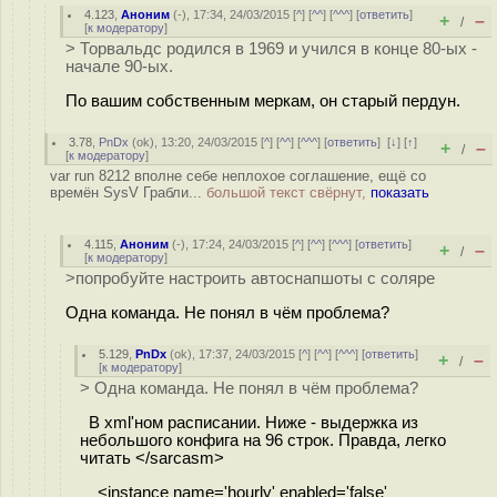
4.123
,
Аноним
(
-
), 17:34, 24/03/2015 [
^
] [
^^
] [
^^^
] [
ответить
]
+
–
/
[
к модератору
]
> Торвальдс родился в 1969 и учился в конце 80-ых -
начале 90-ых.
По вашим собственным меркам, он старый пeрдун.
3.78
,
PnDx
(
ok
), 13:20, 24/03/2015 [
^
] [
^^
] [
^^^
] [
ответить
]
[
↓
] [
↑
]
+
–
/
[
к модератору
]
var run 8212 вполне себе неплохое соглашение, ещё со
времён SysV Грабли...
большой текст свёрнут,
показать
4.115
,
Аноним
(
-
), 17:24, 24/03/2015 [
^
] [
^^
] [
^^^
] [
ответить
]
+
–
/
[
к модератору
]
>попробуйте настроить автоснапшоты с соляре
Одна команда. Не понял в чём проблема?
5.129
,
PnDx
(
ok
), 17:37, 24/03/2015 [
^
] [
^^
] [
^^^
] [
ответить
]
+
–
/
[
к модератору
]
> Одна команда. Не понял в чём проблема?
В xml'ном расписании. Ниже - выдержка из
небольшого конфига на 96 строк. Правда, легко
читать </sarcasm>
<instance name='hourly' enabled='false'