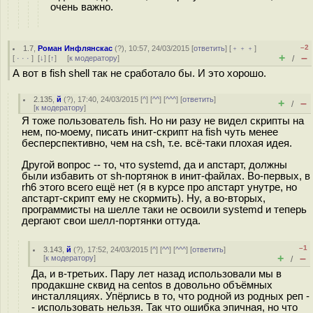
очень важно.
–2
1.7
,
Роман Инфлянскас
(
?
), 10:57, 24/03/2015 [
ответить
] [
﹢﹢﹢
]
+
–
[
· · ·
]
[
↓
] [
↑
] [
к модератору
]
/
А вот в fish shell так не сработало бы. И это хорошо.
2.135
,
й
(
?
), 17:40, 24/03/2015 [
^
] [
^^
] [
^^^
] [
ответить
]
+
–
/
[
к модератору
]
Я тоже пользователь fish. Но ни разу не видел скрипты на
нем, по-моему, писать инит-скрипт на fish чуть менее
бесперспективно, чем на csh, т.е. всё-таки плохая идея.
Другой вопрос -- то, что systemd, да и апстарт, должны
были избавить от sh-портянок в инит-файлах. Во-первых, в
rh6 этого всего ещё нет (я в курсе про апстарт унутре, но
апстарт-скрипт ему не скормить). Ну, а во-вторых,
программисты на шелле таки не освоили systemd и теперь
дергают свои шелл-портянки оттуда.
–1
3.143
,
й
(
?
), 17:52, 24/03/2015 [
^
] [
^^
] [
^^^
] [
ответить
]
+
–
[
к модератору
]
/
Да, и в-третьих. Пару лет назад использовали мы в
продакшне сквид на centos в довольно объёмных
инсталляциях. Упёрлись в то, что родной из родных реп -
- использовать нельзя. Так что ошибка эпичная, но что