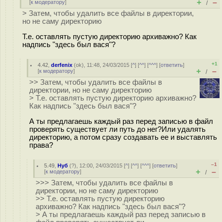
+
–
[
к модератору
]
/
> Затем, чтобы удалить все файлы в директории,
но не саму директорию
Т.е. оставлять пустую директорию архиважно? Как
надпись "здесь был вася"?
+1
4.42
,
derfenix
(
ok
), 11:48, 24/03/2015 [
^
] [
^^
] [
^^^
] [
ответить
]
+
–
[
к модератору
]
/
>> Затем, чтобы удалить все файлы в
директории, но не саму директорию
> Т.е. оставлять пустую директорию архиважно?
Как надпись "здесь был вася"?
А ты предлагаешь каждый раз перед записью в файл
проверять существует ли путь до нег?Или удалять
директорию, а потом сразу создавать ее и выставлять
права?
–1
5.49
,
Нуб
(
?
), 12:00, 24/03/2015 [
^
] [
^^
] [
^^^
] [
ответить
]
+
–
[
к модератору
]
/
>>> Затем, чтобы удалить все файлы в
директории, но не саму директорию
>> Т.е. оставлять пустую директорию
архиважно? Как надпись "здесь был вася"?
> А ты предлагаешь каждый раз перед записью в