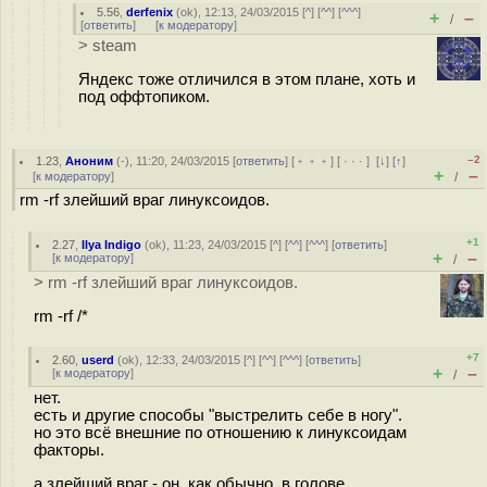
5.56
,
derfenix
(
ok
), 12:13, 24/03/2015 [
^
] [
^^
] [
^^^
]
+
–
/
[
ответить
]
[
к модератору
]
> steam
Яндекс тоже отличился в этом плане, хоть и
под оффтопиком.
–2
1.23
,
Аноним
(
-
), 11:20, 24/03/2015 [
ответить
] [
﹢﹢﹢
] [
· · ·
]
[
↓
] [
↑
]
+
–
[
к модератору
]
/
rm -rf злейший враг линуксоидов.
+1
2.27
,
Ilya Indigo
(
ok
), 11:23, 24/03/2015 [
^
] [
^^
] [
^^^
] [
ответить
]
+
–
[
к модератору
]
/
> rm -rf злейший враг линуксоидов.
rm -rf /*
+7
2.60
,
userd
(
ok
), 12:33, 24/03/2015 [
^
] [
^^
] [
^^^
] [
ответить
]
+
–
[
к модератору
]
/
нет.
есть и другие способы "выстрелить себе в ногу".
но это всё внешние по отношению к линуксоидам
факторы.
а злейший враг - он, как обычно, в голове.