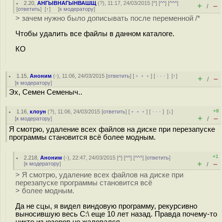
2.20
,
АНГЫВНАГЫНВАШЩ
(
?
), 11:17, 24/03/2015 [
^
] [
^^
] [
^^^
]
+
–
/
[
ответить
]
[
↑
] [
к модератору
]
> зачем нужно было дописывать после переменной /*
Чтобы удалить все файлы в данном каталоге.
КО
1.15
,
Аноним
(
-
), 11:06, 24/03/2015 [
ответить
] [
﹢﹢﹢
] [
· · ·
]
[
↑
]
+
–
/
[
к модератору
]
Эх, Семен Семеныч..
+8
1.16
,
клоун
(
?
), 11:06, 24/03/2015 [
ответить
] [
﹢﹢﹢
] [
· · ·
]
[
↓
]
+
–
[
к модератору
]
/
Я смотрю, удаление всех файлов на диске при перезапуске
программы становится всё более модным.
+1
2.218
,
Аноним
(
-
), 22:47, 24/03/2015 [
^
] [
^^
] [
^^^
] [
ответить
]
+
–
[
к модератору
]
/
> Я смотрю, удаление всех файлов на диске при
перезапуске программы становится всё
> более модным.
Да не сцы, я видел виндовую программу, рекурсивно
выносившую весь C:\ еще 10 лет назад. Правда почему-то
никто из юзеров не жаловался.