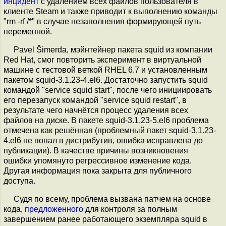
инцидент
с удалением всех файлов пользователя в
клиенте Steam и также приводит к выполнению команды
"rm -rf /*" в случае незаполнения формирующей путь
переменной.
Pavel Šimerda, мэйнтейнер пакета squid из компании
Red Hat, смог повторить эксперимент в виртуальной
машине с тестовой веткой RHEL 6.7 и установленным
пакетом squid-3.1.23-4.el6. Достаточно запустить squid
командой "service squid start", после чего инициировать
его перезапуск командой "service squid restart", в
результате чего начнётся процесс удаления всех
файлов на диске. В пакете squid-3.1.23-5.el6 проблема
отмечена как решённая (проблемный пакет squid-3.1.23-
4.el6 не попал в дистрибутив, ошибка исправлена до
публикации). В качестве причины возникновения
ошибки упомянуто регрессивное изменение кода.
Другая информация пока закрыта для публичного
доступа.
Судя по всему, проблема вызвана патчем на основе
кода,
предложенного
для контроля за полным
завершением ранее работающего экземпляра squid в