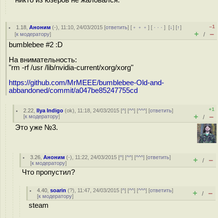
–1
1.18
,
Аноним
(
-
), 11:10, 24/03/2015 [
ответить
] [
﹢﹢﹢
] [
· · ·
]
[
↓
] [
↑
]
+
–
[
к модератору
]
/
bumblebee #2 :D
На внимательность:
"rm -rf /usr /lib/nvidia-current/xorg/xorg"
https://github.com/MrMEEE/bumblebee-Old-and-
abbandoned/commit/a047be85247755cd
+1
2.22
,
Ilya Indigo
(
ok
), 11:18, 24/03/2015 [
^
] [
^^
] [
^^^
] [
ответить
]
+
–
[
к модератору
]
/
Это уже №3.
3.26
,
Аноним
(
-
), 11:22, 24/03/2015 [
^
] [
^^
] [
^^^
] [
ответить
]
+
–
/
[
к модератору
]
Что пропустил?
4.40
,
soarin
(
?
), 11:47, 24/03/2015 [
^
] [
^^
] [
^^^
] [
ответить
]
+
–
/
[
к модератору
]
steam