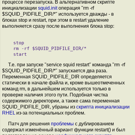
процессе перезапуска. В альтернативном скрипте
инициализации
squid.init
операция "rm -rf
$SQUID_PIDFILE_DIR/*" используется дважды - в
блоках stop и restart, при этом в restart удаление
выполняется сразу после выполнения блока stop:
   stop

   rm -rf $SQUID_PIDFILE_DIR/*

Т.е. при запуске "service squid restart" команда "rm -rf
$SQUID_PIDFILE_DIR/*" запускается два раза.
Переменная SQUID_PIDFILE_DIR определяется
статически в начале файла и, кроме вышеотмеченных
команд rm, в дальнейшем используется только в
проверке наличия этого пути. Подобная чистка
содержимого директории, а также сама переменная
SQUID_PIDFILE_DIR, убраны из
скрипта инициализации
RHEL
из-за потенциальных проблем.
Патч для решения
проблемы
с дублированием
содержал изменённый вариант функции restart() и был