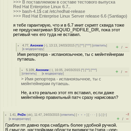
>>> В поставляемом в составе тестового выпуска
Red Hat Enterprise Linux 6.7..
>>> bash-4.1$ cat /etc/redhat-release
>>> Red Hat Enterprise Linux Server release 6.6 (Santiago)
я тебе гарантирую, что и в 6.7 инит скрипт сквида тоже
не предусматривал $SQUID_PIDFILE_DIR, пока этот
ретивый чех его туда не вставил.
4.77
,
Аноним
(
-
), 13:13, 24/03/2015 [
^
] [
^^
] [
^^^
] [
ответить
]
+
–
/
[
к модератору
]
Имя репортера - испаноязычное, ты с мейнтейнерам
путаешь.
5.109
,
Аноним
(
-
), 16:05, 24/03/2015 [
^
] [
^^
] [
^^^
]
+
–
/
[
ответить
]
[
к модератору
]
> Имя репортера - испаноязычное, ты с
мейнтейнерам путаешь.
Не, а кто реально этот rm вставил, если даже
мейнтейнер правильный патч сразу нарисовал?
–2
1.41
,
PnDx
(
ok
), 11:47, 24/03/2015 [
ответить
] [
﹢﹢﹢
] [
· · ·
]
[
↓
] [
↑
]
+
–
[
к модератору
]
/
Грабли rm давно пора снабдить более удобной ручкой.
В смысле, настройками области видимости (типа --one-