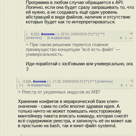
Программа в любом случае обращается к API.
Логично, если она будет сразу запрашивать то, что
ей нужно, а не создавать ещё один уровень
абстракций в виде файлов, наличие и отсутствие
которых будет как то интерпретироваться.
–1
6.222
,
Аноним
(
-
), 22:53, 24/03/2015 [
^
] [
^^
] [
^^^
]
+
–
[
ответить
]
[
к модератору
]
/
> При таком решении теряется главное
преимущество концепции "всё есть файл" —
универсальность.
Иди поработай с ioctl'овыми апи универсально, ога
:)
–1
4.116
,
Аноним
(
-
), 17:25, 24/03/2015 [
^
] [
^^
] [
^^^
] [
ответить
]
+
–
[
↑
] [
к модератору
]
/
> Реестр от укуренных индусов из M$?
Хранение конфигов в иерархической базе ключ-
значение - сама по себе вполне здравая идея. А
только ничто не может помешать неосторожному
мантейнеру пакета вписать команду, которая снесёт
всё содержимое реестра, и запихнуть её он может как
в простыню на bash, так и юнит-файл systemd.