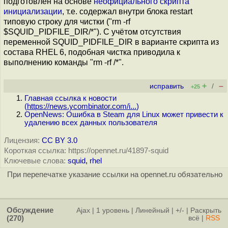
подготовлен на основе
неофициального скрипта
инициализации
, т.е. содержал внутри блока restart
типовую строку для чистки ("rm -rf
$SQUID_PIDFILE_DIR/*"). С учётом отсутствия
переменной SQUID_PIDFILE_DIR в варианте скрипта из
состава RHEL 6, подобная чистка приводила к
выполнению команды "rm -rf /*".
+
–
исправить
/
+25
Главная ссылка к новости
(
https://news.ycombinator.com/i...
)
OpenNews: Ошибка в Steam для Linux может привести к
удалению всех данных пользователя
Лицензия:
CC BY 3.0
Короткая ссылка: https://opennet.ru/41897-squid
Ключевые слова:
squid
,
rhel
При перепечатке указание ссылки на opennet.ru обязательно
Обсуждение
Ajax
|
1 уровень
|
Линейный
|
+/-
|
Раскрыть
(270)
всё
|
RSS