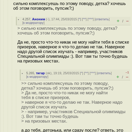
сильно комплексуешь по этому поводу, детка? хочешь
об этом поговорить, пупсик?;)
4.257
,
Аноним
(
-
), 17:44, 25/03/2015 [
^
] [
^^
] [
^^^
] [
ответить
]
+
–
/
[
к модератору
]
> сильно комплексуешь по этому поводу, детка?
хочешь об этом поговорить, пупсик?;)
Да не, просто что-то никак не могу найти тебя в списке
призеров, наверное я что-то делаю не так. Наверное
надо другой список изучать - например, участников
Специальной олимпиады :). Вот там ты точно будешь
на призовых местах.
–1
5.265
,
тигар
(
ok
), 19:19, 25/03/2015 [
^
] [
^^
] [
^^^
] [
ответить
]
+
–
[
к модератору
]
/
>> сильно комплексуешь по этому поводу,
детка? хочешь об этом поговорить, пупсик?;)
> Да не, просто что-то никак не могу найти
тебя в списке призеров,
> наверное я что-то делаю не так. Наверное надо
другой список изучать
> - например, участников Специальной олимпиады
:). Вот там ты точно будешь
> на призовых местах.
а до тебя, детонька, или сразу после? ответь, это