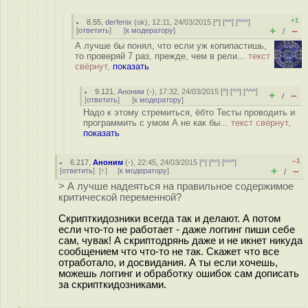
+1
8.55
,
derfenix
(
ok
), 12:11, 24/03/2015 [
^
] [
^^
] [
^^^
]
+
–
[
ответить
]
[
к модератору
]
/
А лучше бы понял, что если уж копипастишь,
то проверяй 7 раз, прежде, чем в рели...
текст
свёрнут,
показать
9.121
,
Аноним
(
-
), 17:32, 24/03/2015 [
^
] [
^^
] [
^^^
]
+
–
/
[
ответить
]
[
к модератору
]
Надо к этому стремиться, ёбто Тесты проводить и
программить с умом А не как бы...
текст свёрнут,
показать
–1
6.217
,
Аноним
(
-
), 22:45, 24/03/2015 [
^
] [
^^
] [
^^^
]
+
–
[
ответить
]
[
↑
] [
к модератору
]
/
> А лучше надеяться на правильное содержимое
критической переменной?
Скрипткидозники всегда так и делают. А потом
если что-то не работает - даже логгинг пиши себе
сам, чувак! А скриптодрянь даже и не икнет никуда
сообщением что что-то не так. Скажет что все
отработало, и досвидания. А ты если хочешь,
можешь логгинг и обработку ошибок сам дописать
за скрипткидозниками.