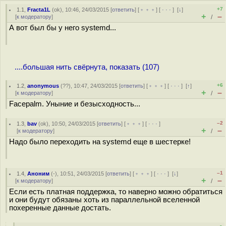
+7
1.1
,
Fracta1L
(
ok
), 10:46, 24/03/2015 [
ответить
] [
﹢﹢﹢
] [
· · ·
]
[
↓
]
+
–
[
к модератору
]
/
А вот был бы у него systemd...
....большая нить свёрнута, показать (107)
+6
1.2
,
anonymous
(
??
), 10:47, 24/03/2015 [
ответить
] [
﹢﹢﹢
] [
· · ·
]
[
↑
]
+
–
[
к модератору
]
/
Facepalm. Уныние и безысходность...
–2
1.3
,
bav
(
ok
), 10:50, 24/03/2015 [
ответить
] [
﹢﹢﹢
] [
· · ·
]
+
–
[
к модератору
]
/
Надо было переходить на systemd еще в шестерке!
–1
1.4
,
Аноним
(
-
), 10:51, 24/03/2015 [
ответить
] [
﹢﹢﹢
] [
· · ·
]
[
↓
]
+
–
[
к модератору
]
/
Если есть платная поддержка, то наверно можно обратиться
и они будут обязаны хоть из параллельной вселенной
похеренные данные достать.