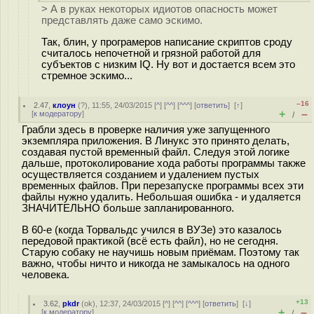
> А в руках некоторых идиотов опасность может
представлять даже само эскимо.
Так, блин, у програмеров написание скриптов сроду
считалось непочетной и грязной работой для
субъектов с низким IQ. Ну вот и достается всем это
стремное эскимо...
–16
2.47
,
клоун
(
?
), 11:55, 24/03/2015 [
^
] [
^^
] [
^^^
] [
ответить
]
[
↑
]
+
–
[
к модератору
]
/
Грабли здесь в проверке наличия уже запущенного
экземпляра приложения. В Линукс это принято делать,
создавая пустой временный файл. Следуя этой логике
дальше, протоколирование хода работы программы также
осуществляется созданием и удалением пустых
временных файлов. При перезапуске программы всех эти
файлы нужно удалить. Небольшая ошибка - и удаляется
ЗНАЧИТЕЛЬНО больше запланированного.
В 60-е (когда Торвальдс учился в ВУЗе) это казалось
передовой практикой (всё есть файл), но не сегодня.
Старую собаку не научишь новым приёмам. Поэтому так
важно, чтобы ничто и никогда не замыкалось на одного
человека.
+13
3.62
,
pkdr
(
ok
), 12:37, 24/03/2015 [
^
] [
^^
] [
^^^
] [
ответить
]
[
↓
]
+
–
[
к модератору
]
/