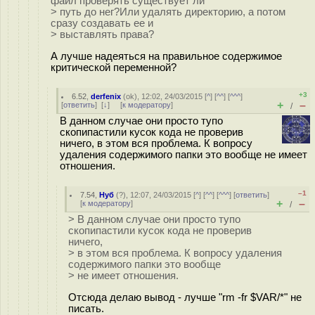
файл проверять существует ли
> путь до нег?Или удалять директорию, а потом
сразу создавать ее и
> выставлять права?
А лучше надеяться на правильное содержимое
критической переменной?
+3
6.52
,
derfenix
(
ok
), 12:02, 24/03/2015 [
^
] [
^^
] [
^^^
]
+
–
[
ответить
]
[
↓
] [
к модератору
]
/
В данном случае они просто тупо
скопипастили кусок кода не проверив
ничего, в этом вся проблема. К вопросу
удаления содержимого папки это вообще не имеет
отношения.
–1
7.54
,
Нуб
(
?
), 12:07, 24/03/2015 [
^
] [
^^
] [
^^^
] [
ответить
]
+
–
[
к модератору
]
/
> В данном случае они просто тупо
скопипастили кусок кода не проверив
ничего,
> в этом вся проблема. К вопросу удаления
содержимого папки это вообще
> не имеет отношения.
Отсюда делаю вывод - лучше "rm -fr $VAR/*" не
писать.