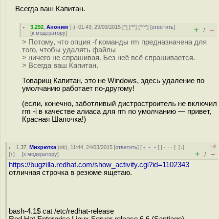
Всегда ваш Капитан.
3.292
,
Аноним
(
-
), 01:43, 29/03/2015 [
^
] [
^^
] [
^^^
] [
ответить
]
+
–
/
[
к модератору
]
> Потому, что опция -f команды rm предназначена для
того, чтобы удалять файлы
> ничего не спрашивая. Без неё всё спрашивается.
> Всегда ваш Капитан.
Товарищ Капитан, это не Windows, здесь удаление по
умолчанию работает по-другому!
(если, конечно, заботливый дистростроитель не включил
rm -i в качестве алиаса для rm по умолчанию — привет,
Красная Шапочка!)
–2
1.37
,
Михрютка
(
ok
), 11:44, 24/03/2015 [
ответить
] [
﹢﹢﹢
] [
· · ·
]
[
↓
]
+
–
[
↑
] [
к модератору
]
/
https://bugzilla.redhat.com/show_activity.cgi?id=1102343
отличная строчка в резюме ящетаю.
bash-4.1$ cat /etc/redhat-release
Red Hat Enterprise Linux Server release 6.6 (Santiago)