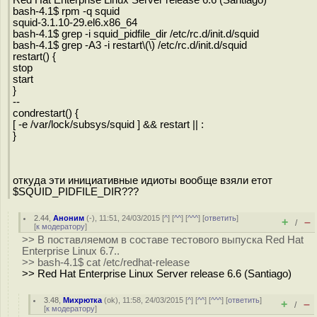
bash-4.1$ rpm -q squid
squid-3.1.10-29.el6.x86_64
bash-4.1$ grep -i squid_pidfile_dir /etc/rc.d/init.d/squid
bash-4.1$ grep -A3 -i restart\(\) /etc/rc.d/init.d/squid
restart() {
stop
start
}
--
condrestart() {
[ -e /var/lock/subsys/squid ] && restart || :
}
откуда эти инициативные идиоты вообще взяли етот
$SQUID_PIDFILE_DIR???
2.44
,
Аноним
(
-
), 11:51, 24/03/2015 [
^
] [
^^
] [
^^^
] [
ответить
]
+
–
/
[
к модератору
]
>> В поставляемом в составе тестового выпуска Red Hat
Enterprise Linux 6.7..
>> bash-4.1$ cat /etc/redhat-release
>> Red Hat Enterprise Linux Server release 6.6 (Santiago)
3.48
,
Михрютка
(
ok
), 11:58, 24/03/2015 [
^
] [
^^
] [
^^^
] [
ответить
]
+
–
/
[
к модератору
]