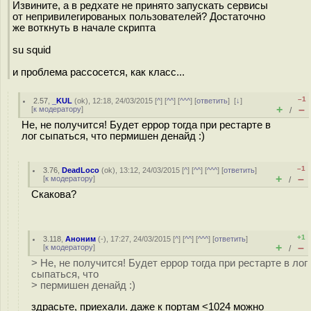
Извините, а в редхате не принято запускать сервисы
от непривилегированых пользователей? Достаточно
же воткнуть в начале скрипта
su squid
и проблема рассосется, как класс...
–1
2.57
,
_KUL
(
ok
), 12:18, 24/03/2015 [
^
] [
^^
] [
^^^
] [
ответить
]
[
↓
]
+
–
[
к модератору
]
/
Не, не получится! Будет еррор тогда при рестарте в
лог сыпаться, что пермишен денайд :)
–1
3.76
,
DeadLoco
(
ok
), 13:12, 24/03/2015 [
^
] [
^^
] [
^^^
] [
ответить
]
+
–
[
к модератору
]
/
Скакова?
+1
3.118
,
Аноним
(
-
), 17:27, 24/03/2015 [
^
] [
^^
] [
^^^
] [
ответить
]
+
–
[
к модератору
]
/
> Не, не получится! Будет еррор тогда при рестарте в лог
сыпаться, что
> пермишен денайд :)
здрасьте, приехали. даже к портам <1024 можно