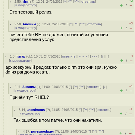
+2
2.50
,
Имя
(
?
), 12:01, 24/03/2015 [
^
] [
^^
] [
^^^
] [
ответить
]
+
–
[
к модератору
]
/
Это тестовый релиз.
–3
2.58
,
Аноним
(
-
), 12:24, 24/03/2015 [
^
] [
^^
] [
^^^
] [
ответить
]
+
–
[
к модератору
]
/
ничего тебе RH не должен, почитай их условия
представления услуг.
–1
1.5
,
тигар
(
ok
), 10:53, 24/03/2015 [
ответить
] [
﹢﹢﹢
] [
· · ·
]
[
↓
] [
↑
]
+
–
[
к модератору
]
/
архисекурный редхат. только с rm это они зря, нужно
dd из рандома юзать.
–1
2.11
,
Аноним
(
-
), 11:00, 24/03/2015 [
^
] [
^^
] [
^^^
] [
ответить
]
[
↓
]
+
–
[
к модератору
]
/
Причём тут RHEL?
–1
3.14
,
anonimous
(
?
), 11:05, 24/03/2015 [
^
] [
^^
] [
^^^
] [
ответить
]
+
–
[
к модератору
]
/
Так ошибка в том патче, что они накатили.
4.17
,
puresaredager
(
?
), 11:06, 24/03/2015 [
^
] [
^^
] [
^^^
]
+
–
/