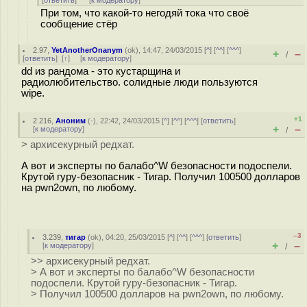
[
ответить
]
[
к модератору
]
При том, что какой-то негодяй тока что своё
сообщение стёр
2.97
,
YetAnotherOnanym
(
ok
), 14:47, 24/03/2015 [
^
] [
^^
] [
^^^
]
+
–
/
[
ответить
]
[
↑
] [
к модератору
]
dd из рандома - это кустарщина и
радиолюбительство. солидные люди пользуются
wipe.
+1
2.216
,
Аноним
(
-
), 22:42, 24/03/2015 [
^
] [
^^
] [
^^^
] [
ответить
]
+
–
[
к модератору
]
/
> архисекурный редхат.
А вот и эксперты по балабо^W безопасности подоспели.
Крутой гуру-безопасник - Тигар. Получил 100500 долларов
на pwn2own, по любому.
–3
3.239
,
тигар
(
ok
), 04:20, 25/03/2015 [
^
] [
^^
] [
^^^
] [
ответить
]
+
–
[
к модератору
]
/
>> архисекурный редхат.
> А вот и эксперты по балабо^W безопасности
подоспели. Крутой гуру-безопасник - Тигар.
> Получил 100500 долларов на pwn2own, по любому.