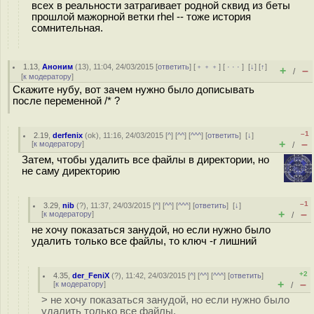
всех в реальности затрагивает родной сквид из беты
прошлой мажорной ветки rhel -- тоже история
сомнительная.
1.13
,
Аноним
(
13
), 11:04, 24/03/2015 [
ответить
] [
﹢﹢﹢
] [
· · ·
]
[
↓
] [
↑
]
+
–
/
[
к модератору
]
Скажите нубу, вот зачем нужно было дописывать
после переменной /* ?
–1
2.19
,
derfenix
(
ok
), 11:16, 24/03/2015 [
^
] [
^^
] [
^^^
] [
ответить
]
[
↓
]
+
–
[
к модератору
]
/
Затем, чтобы удалить все файлы в директории, но
не саму директорию
–1
3.29
,
nib
(
?
), 11:37, 24/03/2015 [
^
] [
^^
] [
^^^
] [
ответить
]
[
↓
]
+
–
[
к модератору
]
/
не хочу показаться занудой, но если нужно было
удалить только все файлы, то ключ -r лишний
+2
4.35
,
der_FeniX
(
?
), 11:42, 24/03/2015 [
^
] [
^^
] [
^^^
] [
ответить
]
+
–
[
к модератору
]
/
> не хочу показаться занудой, но если нужно было
удалить только все файлы,