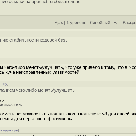
ние ссылки на opennet.ru обязательно
Ajax
|
1 уровень
|
Линейный
|
+/-
|
Раскры
ению стабильности кодовой базы
чего-либо менять/улучшать, что уже привело к тому, что в Nod
сь куча неисправленных уязвимостей.
атору
]
ланием чего-либо менять/улучшать
д.
звимостей.
иметь возможность выполнять код в контексте v8 для своей эк
блемой для серверного фреймворка.
 модератору
]