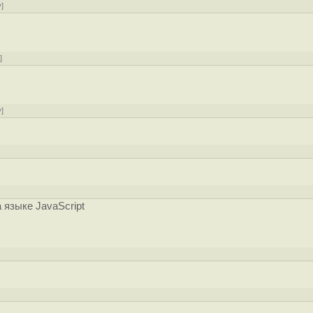
у
]
у
]
у
]
языке JavaScript