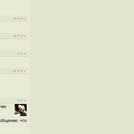
+
–
/
+1
+
–
/
+1
+
–
/
+
–
/
+1
+
–
/
уже
ообщение, что