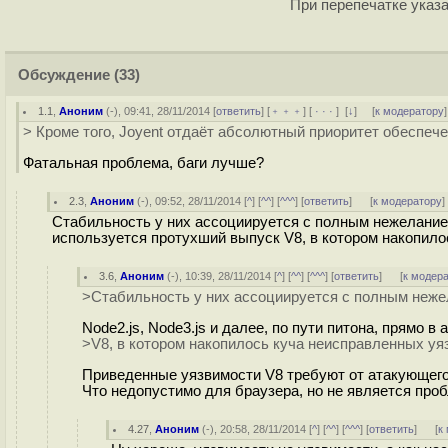
При перепечатке указа
Обсуждение
(33)
1.1
,
Аноним
(
-
), 09:41, 28/11/2014 [
ответить
] [
﹢﹢﹢
] [
· · ·
]
[
↓
] [
к модератору
]
> Кроме того, Joyent отдаёт абсолютный приоритет обеспеч
Фатальная проблема, баги лучше?
2.3
,
Аноним
(
-
), 09:52, 28/11/2014 [
^
] [
^^
] [
^^^
] [
ответить
]
[
к модератору
]
Стабильность у них ассоциируется с полным нежеланием 
используется протухший выпуск V8, в котором накопило
3.6
,
Аноним
(
-
), 10:39, 28/11/2014 [
^
] [
^^
] [
^^^
] [
ответить
]
[
к модер
>Стабильность у них ассоциируется с полным неже
Node2.js, Node3.js и далее, по пути питона, прямо в а
>V8, в котором накопилось куча неисправленных уя
Приведенные уязвимости V8 требуют от атакующего 
Что недопустимо для браузера, но не является про
4.27
,
Аноним
(
-
), 20:58, 28/11/2014 [
^
] [
^^
] [
^^^
] [
ответить
]
[
к