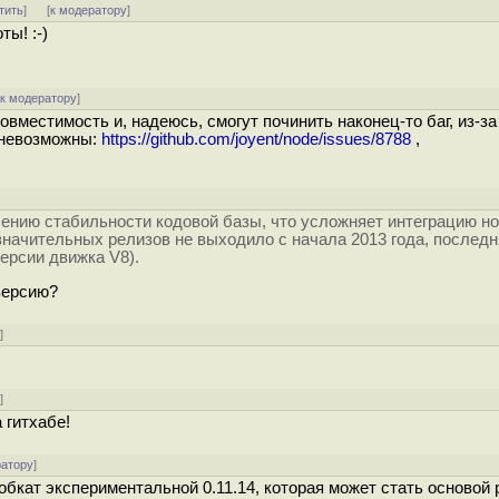
тить
]
[
к модератору
]
ты! :-)
[
к модератору
]
овместимость и, надеюсь, смогут починить наконец-то баг, из-за
 невозможны:
https://github.com/joyent/node/issues/8788
,
чению стабильности кодовой базы, что усложняет интеграцию н
значительных релизов не выходило с начала 2013 года, последн
ерсии движка V8).
версию?
у
]
у
]
 гитхабе!
ратору
]
 обкат экспериментальной 0.11.14, которая может стать основой