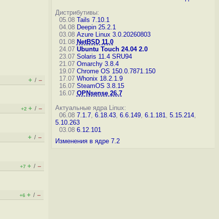
Дистрибутивы:
05.08
Tails 7.10.1
04.08
Deepin 25.2.1
03.08
Azure Linux 3.0.20260803
01.08
NetBSD 11.0
24.07
Ubuntu Touch 24.04 2.0
23.07
Solaris 11.4 SRU94
21.07
Omarchy 3.8.4
19.07
Chrome OS 150.0.7871.150
17.07
Whonix 18.2.1.9
+
–
/
16.07
SteamOS 3.8.15
16.07
OPNsense 26.7
Актуальные ядра Linux:
+
–
/
+2
06.08
7.1.7
,
6.18.43
,
6.6.149
,
6.1.181
,
5.15.214
,
5.10.263
03.08
6.12.101
+
–
/
Изменения в ядре 7.2
+
–
/
+7
+
–
/
+6