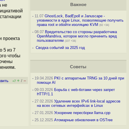
Важное
а не
нициативой
-
11.07
GhostLock, BadEpoll и Januscape -
 стагнации
уязвимости в ядре Linux, позволяющие получить
права root и обойти изоляцию KVM
(82 +34)
-
08.07
Вредительство со стороны разработчика
OpenMandriva, которое могло причинить вред
и проекта
пользователям
(107 +34)
-
Сводка событий за 2025 год
 5 из 7
ого чтобы
лючены
Советы
нениям.
-
19.04.2026
PKI с аппаратным TRNG за 10 дней при
+
–
вить
/
+7
помощи AI
-
09.03.2026
Борьба с web-ботами через запрет
HTTP/1.1
-
27.02.2026
Удаление всех IPv6 link-local адресов
на всех сетевых интерфейсах в Linux
-
27.01.2026
Ускорение пересборки llama.cpp
-
25.12.2025
Атомарные обновления в OSTree