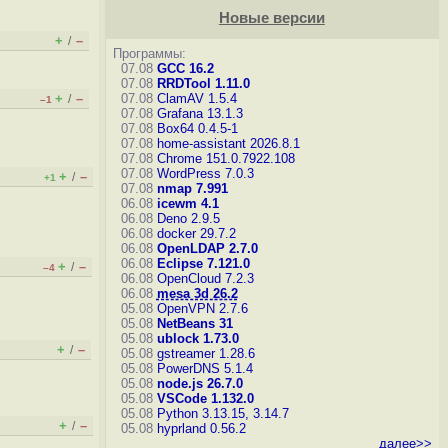
Новые версии
+
–
/
Программы:
07.08
GCC 16.2
07.08
RRDTool 1.11.0
+
–
07.08
ClamAV 1.5.4
/
–1
07.08
Grafana 13.1.3
07.08
Box64 0.4.5-1
07.08
home-assistant 2026.8.1
07.08
Chrome 151.0.7922.108
07.08
WordPress 7.0.3
+
–
/
+1
07.08
nmap 7.991
06.08
icewm 4.1
06.08
Deno 2.9.5
06.08
docker 29.7.2
06.08
OpenLDAP 2.7.0
06.08
Eclipse 7.121.0
+
–
/
–4
06.08
OpenCloud 7.2.3
06.08
mesa 3d 26.2
05.08
OpenVPN 2.7.6
05.08
NetBeans 31
05.08
ublock 1.73.0
+
–
/
05.08
gstreamer 1.28.6
05.08
PowerDNS 5.1.4
05.08
node.js 26.7.0
05.08
VSCode 1.132.0
05.08
Python 3.13.15, 3.14.7
+
–
/
05.08
hyprland 0.56.2
далее>>