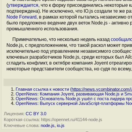
(
утверждается
, что к форку присоединились некоторые 
подтверждена). Не исключено, что IO.js создали те же 
Node Forward
, в рамках которой пытались независимо о
было предложено ведение двух веток Node.js - активн
промышленного использования.
Примечательно, что несколько недель назад
сообщал
Node.js, с предположением, что такой раскол может прив
исключительно под управлением независимого сообществ
ключевых разработчиков Node.js, среди которых был Айз
сгладить конфликт, в октябре компания Joyent отреаги
некоторые представители сообщества, но судя по всему
Главная ссылка к новости (
https://news.ycombinator.com/i.
OpenNews: Компания Joyent, развивающая Node.js и Sm
OpenNews: Основатель Node.js ушёл с поста лидера пр
OpenNews: Выпуск серверной JavaScript-платформы Nod
Лицензия:
CC BY 3.0
Короткая ссылка: https://opennet.ru/41144-node.js
Ключевые слова:
node.js
,
io.js