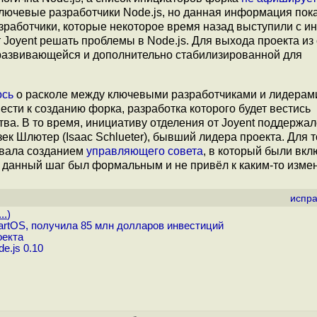
ключевые разработчики Node.js, но данная информация пок
разработчики, которые некоторое время назад выступили с и
т Joyent решать проблемы в Node.js. Для выхода проекта из
о развивающейся и дополнительно стабилизированной для
ось
о расколе между ключевыми разработчиками и лидерам
ести к созданию форка, разработка которого будет вестись
а. В то время, инициативу отделения от Joyent поддержало
ек Шлютер (Isaac Schlueter), бывший лидера проекта. Для т
ровала созданием
управляющего совета
, в который были вк
, данный шаг был формальным и не привёл к каким-то изме
испра
..
)
artOS, получила 85 млн долларов инвестиций
оекта
e.js 0.10