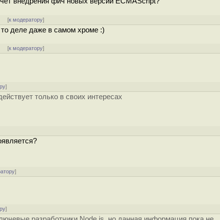
асчёт внедрения фич новых версий ECMAScript?
]
[
к модератору
]
то деле даже в самом хроме :)
]
[
к модератору
]
ру
]
действует только в своих интересах
оявляется?
ратору
]
ру
]
ключевые разработчики Node.js, но данная информация пока не