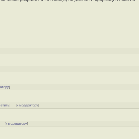
ратору
]
ветить
]
[
к модератору
]
]
[
к модератору
]