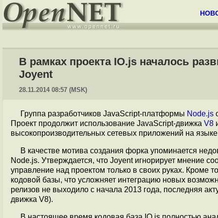
НОВ
В рамках проекта IO.js началось раз
Joyent
28.11.2014 08:57 (MSK)
Группа разработчиков JavaScript-платформы
Node.js
о
Проект продолжит использование JavaScript-движка
V8
и
высокопроизводительных сетевых приложений на языке 
В качестве мотива создания форка упоминается недо
Node.js. Утверждается, что Joyent игнорирует мнение со
управление над проектом только в своих руках. Кроме т
кодовой базы, что усложняет интеграцию новых возмож
релизов не выходило с начала 2013 года, последняя акт
движка V8).
В настоящее время кодовая база IO.js полностью ана