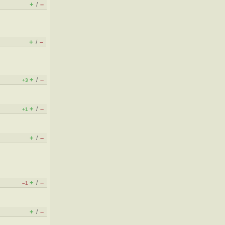
+
–
/
+
–
/
+
–
/
+3
+
–
/
+1
+
–
/
+
–
/
–1
+
–
/