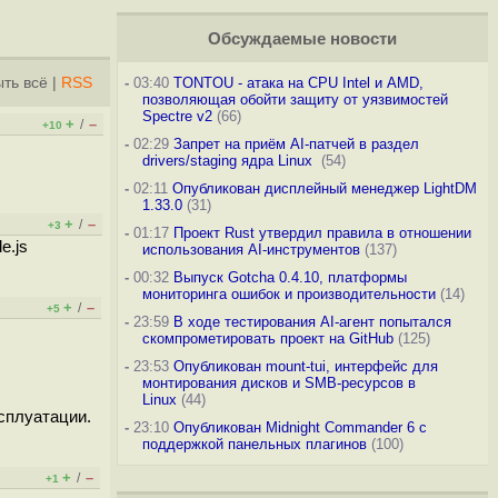
Обсуждаемые новости
ть всё
|
RSS
-
03:40
TONTOU - атака на CPU Intel и AMD,
позволяющая обойти защиту от уязвимостей
Spectre v2
(66)
+
–
/
+10
-
02:29
Запрет на приём AI-патчей в раздел
drivers/staging ядра Linux
(54)
-
02:11
Опубликован дисплейный менеджер LightDM
1.33.0
(31)
+
–
/
+3
-
01:17
Проект Rust утвердил правила в отношении
e.js
использования AI-инструментов
(137)
-
00:32
Выпуск Gotcha 0.4.10, платформы
мониторинга ошибок и производительности
(14)
+
–
/
+5
-
23:59
В ходе тестирования AI-агент попытался
скомпрометировать проект на GitHub
(125)
-
23:53
Опубликован mount-tui, интерфейс для
монтирования дисков и SMB-ресурсов в
Linux
(44)
сплуатации.
-
23:10
Опубликован Midnight Commander 6 c
поддержкой панельных плагинов
(100)
+
–
/
+1