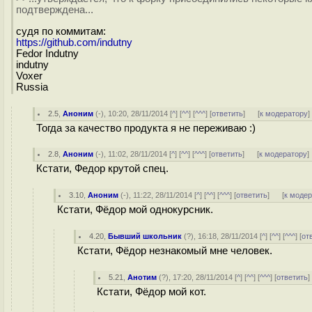
подтверждена...
судя по коммитам:
https://github.com/indutny
Fedor Indutny
indutny
Voxer
Russia
2.5
,
Аноним
(
-
), 10:20, 28/11/2014 [
^
] [
^^
] [
^^^
] [
ответить
]
[
к модератору
]
Тогда за качество продукта я не переживаю :)
2.8
,
Аноним
(
-
), 11:02, 28/11/2014 [
^
] [
^^
] [
^^^
] [
ответить
]
[
к модератору
]
Кстати, Федор крутой спец.
3.10
,
Аноним
(
-
), 11:22, 28/11/2014 [
^
] [
^^
] [
^^^
] [
ответить
]
[
к моде
Кстати, Фёдор мой однокурсник.
4.20
,
Бывший школьник
(
?
), 16:18, 28/11/2014 [
^
] [
^^
] [
^^^
] [
от
Кстати, Фёдор незнакомый мне человек.
5.21
,
Анотим
(
?
), 17:20, 28/11/2014 [
^
] [
^^
] [
^^^
] [
ответить
Кстати, Фёдор мой кот.