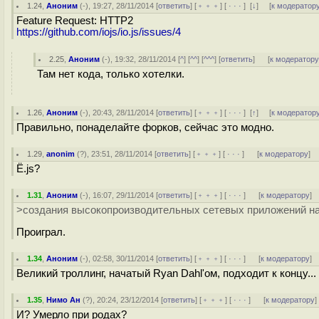
1.24
,
Аноним
(
-
), 19:27, 28/11/2014 [
ответить
] [
﹢﹢﹢
] [
· · ·
]
[
↓
] [
к модератор
Feature Request: HTTP2
https://github.com/iojs/io.js/issues/4
2.25
,
Аноним
(
-
), 19:32, 28/11/2014 [
^
] [
^^
] [
^^^
] [
ответить
]
[
к модератор
Там нет кода, только хотелки.
1.26
,
Аноним
(
-
), 20:43, 28/11/2014 [
ответить
] [
﹢﹢﹢
] [
· · ·
]
[
↑
] [
к модератор
Правильно, понаделайте форков, сейчас это модно.
1.29
,
anonim
(
?
), 23:51, 28/11/2014 [
ответить
] [
﹢﹢﹢
] [
· · ·
]
[
к модератору
]
Ё.js?
1.31
,
Аноним
(
-
), 16:07, 29/11/2014 [
ответить
] [
﹢﹢﹢
] [
· · ·
]
[
к модератору
]
>создания высокопроизводительных сетевых приложений на 
Проиграл.
1.34
,
Аноним
(
-
), 02:58, 30/11/2014 [
ответить
] [
﹢﹢﹢
] [
· · ·
]
[
к модератору
]
Великий троллинг, начатый Ryan Dahl'ом, подходит к концу...
1.35
,
Нимо Ан
(
?
), 20:24, 23/12/2014 [
ответить
] [
﹢﹢﹢
] [
· · ·
]
[
к модератору
]
И? Умерло при родах?