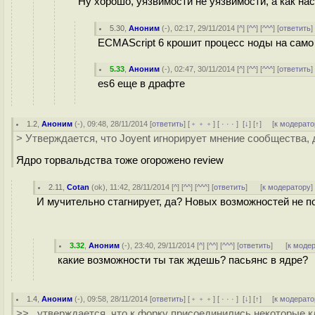
Ну хорошо, уязвимости не уязвимости, а как н
5.30
,
Аноним
(
-
), 02:17, 29/11/2014 [
^
] [
^^
] [
^^^
] [
ответить
ECMAScript 6 крошит процесс ноды на само 
5.33
,
Аноним
(
-
), 02:47, 30/11/2014 [
^
] [
^^
] [
^^^
] [
ответить
es6 еще в драфте
1.2
,
Аноним
(
-
), 09:48, 28/11/2014 [
ответить
] [
﹢﹢﹢
] [
· · ·
]
[
↓
] [
↑
] [
к модерато
> Утверждается, что Joyent игнорирует мнение сообщества, 
Ядро торвальдства тоже огорожено review
2.11
,
Cotan
(
ok
), 11:42, 28/11/2014 [
^
] [
^^
] [
^^^
] [
ответить
]
[
к модератору
]
И мучительно стагнирует, да? Новых возможностей не п
3.32
,
Аноним
(
-
), 23:40, 29/11/2014 [
^
] [
^^
] [
^^^
] [
ответить
]
[
к моде
какие возможности ты так ждешь? пасьянс в ядре?
1.4
,
Аноним
(
-
), 09:58, 28/11/2014 [
ответить
] [
﹢﹢﹢
] [
· · ·
]
[
↓
] [
↑
] [
к модерато
>>...утверждается, что к форку присоединились некоторые 