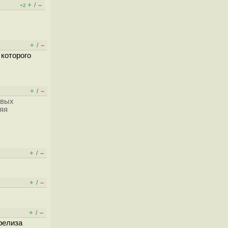
+
–
/
+2
+
–
/
 которого
+
–
/
овых
яя
+
–
/
+
–
/
+
–
/
 релиза