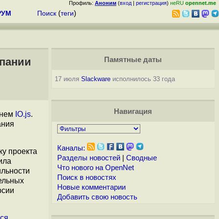
Профиль:
Аноним
(
вход
|
регистрация
)
неRU
opennet.me
РУМ
Поиск
(
теги
)
мпании
Памятные даты
17 июля
Slackware
исполнилось 33 года
Навигация
енем
IO.js
.
ания
Каналы:
ку проекта
Разделы новостей
|
Сводные
ила
Что нового на OpenNet
ильности
Поиск в новостях
ельных
Новые комментарии
рсии
Добавить свою новость
ся