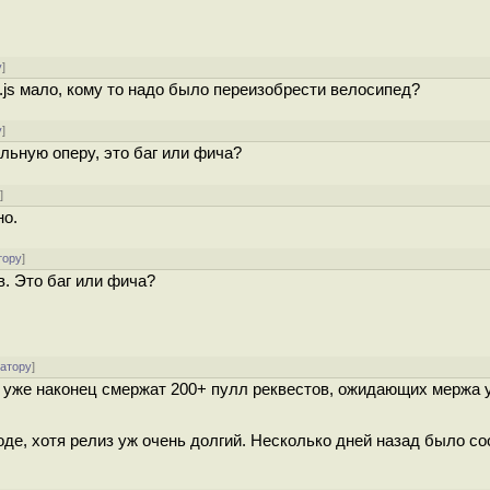
у
]
e.js мало, кому то надо было переизобрести велосипед?
у
]
ьную оперу, это баг или фича?
у
]
но.
тору
]
в. Это баг или фича?
ратору
]
жет уже наконец смержат 200+ пулл реквестов, ожидающих мержа 
оде, хотя релиз уж очень долгий. Несколько дней назад было с