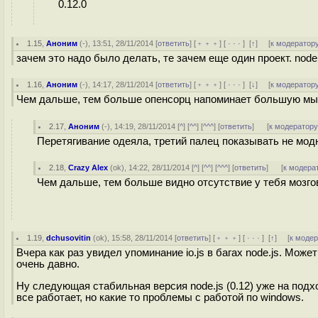
0.12.0
1.15
,
Аноним
(
-
), 13:51, 28/11/2014 [
ответить
] [
﹢﹢﹢
] [
· · ·
]
[
↑
] [
к модератор
зачем это надо было делать, те зачем еще один проект. nod
1.16
,
Аноним
(
-
), 14:17, 28/11/2014 [
ответить
] [
﹢﹢﹢
] [
· · ·
]
[
↓
] [
к модератор
Чем дальше, тем больше опенсорц напоминает большую мыл
2.17
,
Аноним
(
-
), 14:19, 28/11/2014 [
^
] [
^^
] [
^^^
] [
ответить
]
[
к модератор
Перетягивание одеяла, третий палец показывать не мод
2.18
,
Crazy Alex
(
ok
), 14:22, 28/11/2014 [
^
] [
^^
] [
^^^
] [
ответить
]
[
к модера
Чем дальше, тем больше видно отсутствие у тебя мозго
1.19
,
dchusovitin
(
ok
), 15:58, 28/11/2014 [
ответить
] [
﹢﹢﹢
] [
· · ·
]
[
↑
] [
к моде
Вчера как раз увидел упоминание io.js в багах node.js. Мо
очень давно.
Ну следующая стабильная версия node.js (0.12) уже на подх
все работает, но какие то проблемы с работой по windows.