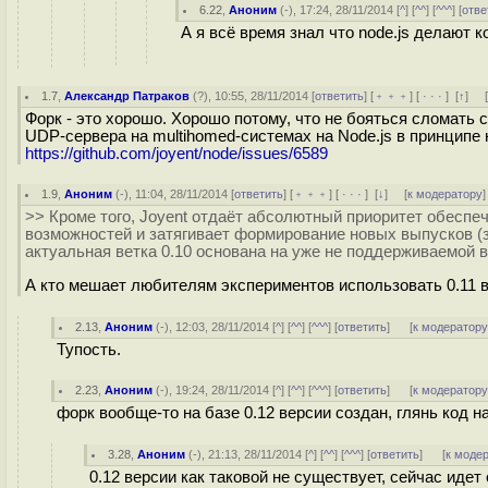
6.22
,
Аноним
(
-
), 17:24, 28/11/2014 [
^
] [
^^
] [
^^^
] [
отве
А я всё время знал что node.js делают ко
1.7
,
Александр Патраков
(
?
), 10:55, 28/11/2014 [
ответить
] [
﹢﹢﹢
] [
· · ·
]
[
↑
] 
Форк - это хорошо. Хорошо потому, что не бояться сломать с
UDP-сервера на multihomed-системах на Node.js в принципе
https://github.com/joyent/node/issues/6589
1.9
,
Аноним
(
-
), 11:04, 28/11/2014 [
ответить
] [
﹢﹢﹢
] [
· · ·
]
[
↓
] [
к модератору
]
>> Кроме того, Joyent отдаёт абсолютный приоритет обеспе
возможностей и затягивает формирование новых выпусков (
актуальная ветка 0.10 основана на уже не поддерживаемой в
А кто мешает любителям экспериментов использовать 0.11 
2.13
,
Аноним
(
-
), 12:03, 28/11/2014 [
^
] [
^^
] [
^^^
] [
ответить
]
[
к модератор
Тупость.
2.23
,
Аноним
(
-
), 19:24, 28/11/2014 [
^
] [
^^
] [
^^^
] [
ответить
]
[
к модератор
форк вообще-то на базе 0.12 версии создан, глянь код на
3.28
,
Аноним
(
-
), 21:13, 28/11/2014 [
^
] [
^^
] [
^^^
] [
ответить
]
[
к моде
0.12 версии как таковой не существует, сейчас идет