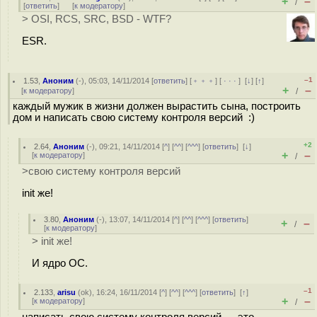
+
–
/
[
ответить
]
[
к модератору
]
> OSI, RCS, SRC, BSD - WTF?
ESR.
–1
1.53
,
Аноним
(
-
), 05:03, 14/11/2014 [
ответить
] [
﹢﹢﹢
] [
· · ·
]
[
↓
] [
↑
]
+
–
[
к модератору
]
/
каждый мужик в жизни должен вырастить сына, построить
дом и написать свою систему контроля версий :)
+2
2.64
,
Аноним
(
-
), 09:21, 14/11/2014 [
^
] [
^^
] [
^^^
] [
ответить
]
[
↓
]
+
–
[
к модератору
]
/
>свою систему контроля версий
init же!
3.80
,
Аноним
(
-
), 13:07, 14/11/2014 [
^
] [
^^
] [
^^^
] [
ответить
]
+
–
/
[
к модератору
]
> init же!
И ядро ОС.
–1
2.133
,
arisu
(
ok
), 16:24, 16/11/2014 [
^
] [
^^
] [
^^^
] [
ответить
]
[
↑
]
+
–
[
к модератору
]
/