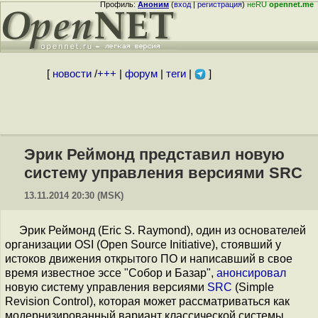
Профиль:
Аноним
(
вход
|
регистрация
)
неRU
opennet.me
[
новости
/
+++
|
форум
|
теги
|
]
Эрик Реймонд представил новую
систему управления версиями SRC
13.11.2014 20:30 (MSK)
Эрик Реймонд (Eric S. Raymond), один из основателей
организации OSI (Open Source Initiative), стоявший у
истоков движения открытого ПО и написавший в свое
время известное эссе "Собор и Базар",
анонсировал
новую систему управления версиями
SRC
(Simple
Revision Control), которая может рассматриваться как
модернизированный вариант классической системы