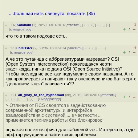
....большая нить свёрнута, показать (89)
–1
1.6
,
Kamiram
(
?
), 20:59, 13/11/2014 [
ответить
] [
﹢﹢﹢
] [
· · ·
]
[
↑
]
+
–
[
к модератору
]
/
что то в таком подходе есть.
–4
1.10
,
bOOster
(
?
), 21:36, 13/11/2014 [
ответить
] [
﹢﹢﹢
] [
· · ·
]
+
–
[
к модератору
]
/
А че это путаница с аббреиватурами назревает? OSI
(Open System Interconnection) появивщаяся черти
знает когда, пинка не дала OSI (Open Source Initiative)?
Чтобы последние всетаки подумали о своем названии. А то
как проприерасты напирают так у опенсоурсников баттхерт с
"дерганием глаза" начинается??
1.11
,
all_glory_to_the_hypnotoad
(
ok
), 21:49, 13/11/2014 [
ответить
]
+
–
/
[
﹢﹢﹢
] [
· · ·
]
[
↓
] [
к модератору
]
> Отличия от RCS сводятся к задействованию
современной архитектуры и интерфейса
взаимодействия с системой ... в частности ...
применяется техника работы без блокировок
пц какая полезная фича для сабжевой vcs. Интересно, а где
аффтар умудрился найти такие проблемы