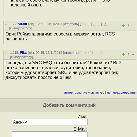
написать свою систему контроля версий — это
полезный опыт.
1.72
,
vitalif
(
ok
), 12:39, 14/11/2014 [
ответить
] [
﹢﹢﹢
] [
· · ·
]
[
↑
]
+
–
/
[
к модератору
]
Эрик Реймонд видимо совсем в маразм встал, RCS
развивать...
1.118
,
Pilat
(
ok
), 00:15, 16/11/2014 [
ответить
] [
﹢﹢﹢
] [
· · ·
]
+
–
/
[
к модератору
]
Господа, вы SRC FAQ хотя бы читали? Какой гит? Всё
чётко написано - целевая аудитория, требования,
которым удовлетворяет SRC и не удовлетворяет гит,
дискутировать просто не о чем.
игнорирование участников
|
лог модерирования
Добавить комментарий
Имя:
E-Mail: