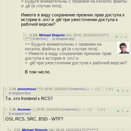
> Будьте внимательны с правами на каталог, файлы
и .git (в случае гита).
Имеете в виду сохранение прежних прав доступа к
истории в .src/ и .git/ при ужесточении доступа к
рабочей версии?
6.116
,
Michael Shigorin
(
ok
), 20:41, 15/11/2014 [
^
] [
^^
]
+
–
/
[
^^^
] [
ответить
]
[
к модератору
]
>> Будьте внимательны с правами на
каталог, файлы и .git (в случае гита).
> Имеете в виду сохранение прежних прав
доступа к истории в .src/ и
> .git/ при ужесточении доступа к рабочей версии?
В том числе.
1.28
,
anonymous
(
??
), 00:35, 14/11/2014 [
ответить
] [
﹢﹢﹢
] [
· · ·
]
[
↑
]
+
–
/
[
к модератору
]
Т.е. это frontend к RCS?
1.46
,
Аноним
(
-
), 03:05, 14/11/2014 [
ответить
] [
﹢﹢﹢
] [
· · ·
]
[
↓
]
+
–
/
[
к модератору
]
OSI, RCS, SRC, BSD - WTF?
2.51
,
Michael Shigorin
(
ok
), 04:16, 14/11/2014 [
^
] [
^^
] [
^^^
]