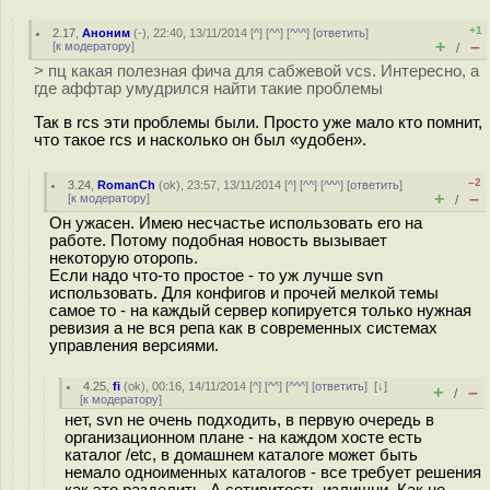
+1
2.17
,
Аноним
(
-
), 22:40, 13/11/2014 [
^
] [
^^
] [
^^^
] [
ответить
]
+
–
[
к модератору
]
/
> пц какая полезная фича для сабжевой vcs. Интересно, а
где аффтар умудрился найти такие проблемы
Так в rcs эти проблемы были. Просто уже мало кто помнит,
что такое rcs и насколько он был «удобен».
–2
3.24
,
RomanCh
(
ok
), 23:57, 13/11/2014 [
^
] [
^^
] [
^^^
] [
ответить
]
+
–
[
к модератору
]
/
Он ужасен. Имею несчастье использовать его на
работе. Потому подобная новость вызывает
некоторую оторопь.
Если надо что-то простое - то уж лучше svn
использовать. Для конфигов и прочей мелкой темы
самое то - на каждый сервер копируется только нужная
ревизия а не вся репа как в современных системах
управления версиями.
4.25
,
fi
(
ok
), 00:16, 14/11/2014 [
^
] [
^^
] [
^^^
] [
ответить
]
[
↓
]
+
–
/
[
к модератору
]
нет, svn не очень подходить, в первую очередь в
организационном плане - на каждом хосте есть
каталог /etc, в домашнем каталоге может быть
немало одноименных каталогов - все требует решения