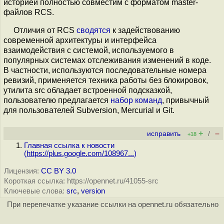
историей полностью совместим с форматом master-
файлов RCS.
Отличия от RCS
сводятся
к задействованию
современной архитектуры и интерфейса
взаимодействия с системой, используемого в
популярных системах отслеживания изменений в коде.
В частности, используются последовательные номера
ревизий, применяется техника работы без блокировок,
утилита src обладает встроенной подсказкой,
пользователю предлагается
набор команд
, привычный
для пользователей Subversion, Mercurial и Git.
+
–
исправить
/
+18
Главная ссылка к новости
(
https://plus.google.com/108967...
)
Лицензия:
CC BY 3.0
Короткая ссылка: https://opennet.ru/41055-src
Ключевые слова:
src
,
version
При перепечатке указание ссылки на opennet.ru обязательно