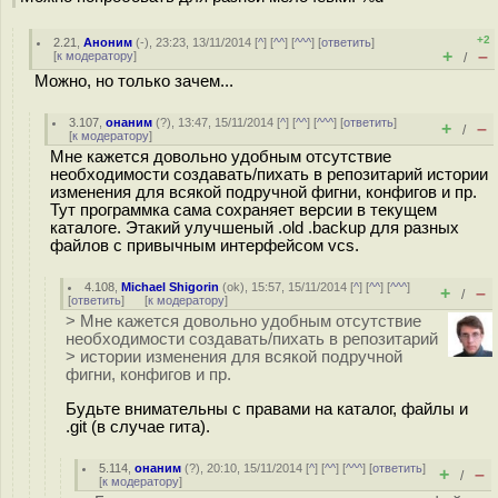
+2
2.21
,
Аноним
(
-
), 23:23, 13/11/2014 [
^
] [
^^
] [
^^^
] [
ответить
]
+
–
[
к модератору
]
/
Можно, но только зачем...
3.107
,
онаним
(
?
), 13:47, 15/11/2014 [
^
] [
^^
] [
^^^
] [
ответить
]
+
–
/
[
к модератору
]
Мне кажется довольно удобным отсутствие
необходимости создавать/пихать в репозитарий истории
изменения для всякой подручной фигни, конфигов и пр.
Тут программка сама сохраняет версии в текущем
каталоге. Этакий улучшеный .old .backup для разных
файлов с привычным интерфейсом vcs.
4.108
,
Michael Shigorin
(
ok
), 15:57, 15/11/2014 [
^
] [
^^
] [
^^^
]
+
–
/
[
ответить
]
[
к модератору
]
> Мне кажется довольно удобным отсутствие
необходимости создавать/пихать в репозитарий
> истории изменения для всякой подручной
фигни, конфигов и пр.
Будьте внимательны с правами на каталог, файлы и
.git (в случае гита).
5.114
,
онаним
(
?
), 20:10, 15/11/2014 [
^
] [
^^
] [
^^^
] [
ответить
]
+
–
/
[
к модератору
]