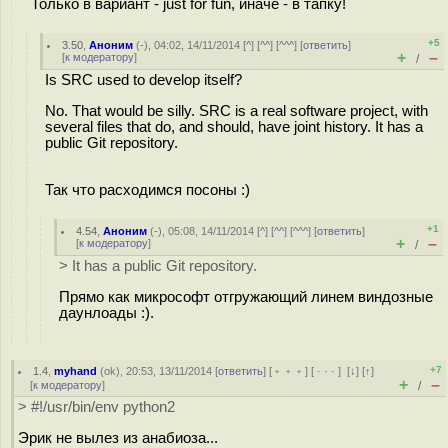
Только в вариант - just for fun, иначе - в тапку!
+5
3.50
,
Аноним
(
-
), 04:02, 14/11/2014 [
^
] [
^^
] [
^^^
] [
ответить
]
+
–
[
к модератору
]
/
Is SRC used to develop itself?
No. That would be silly. SRC is a real software project, with
several files that do, and should, have joint history. It has a
public Git repository.
Так что расходимся посоны :)
+1
4.54
,
Аноним
(
-
), 05:08, 14/11/2014 [
^
] [
^^
] [
^^^
] [
ответить
]
+
–
[
к модератору
]
/
> It has a public Git repository.
Прямо как микрософт отгружающий линем виндозные
даунлоады :).
+7
1.4
,
myhand
(
ok
), 20:53, 13/11/2014 [
ответить
] [
﹢﹢﹢
] [
· · ·
]
[
↓
] [
↑
]
+
–
[
к модератору
]
/
> #!/usr/bin/env python2
Эрик не вылез из анабиоза...