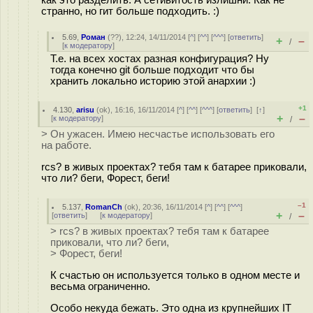
как это разделить. А сетивитость излишни. Как не
странно, но гит больше подходить. :)
5.69
,
Роман
(
??
), 12:24, 14/11/2014 [
^
] [
^^
] [
^^^
] [
ответить
]
+
–
/
[
к модератору
]
Т.е. на всех хостах разная конфигурация? Ну
тогда конечно git больше подходит что бы
хранить локально историю этой анархии :)
+1
4.130
,
arisu
(
ok
), 16:16, 16/11/2014 [
^
] [
^^
] [
^^^
] [
ответить
]
[
↑
]
+
–
[
к модератору
]
/
> Он ужасен. Имею несчастье использовать его
на работе.
rcs? в живых проектах? тебя там к батарее приковали,
что ли? беги, Форест, беги!
–1
5.137
,
RomanCh
(
ok
), 20:36, 16/11/2014 [
^
] [
^^
] [
^^^
]
+
–
[
ответить
]
[
к модератору
]
/
> rcs? в живых проектах? тебя там к батарее
приковали, что ли? беги,
> Форест, беги!
К счастью он используется только в одном месте и
весьма ограниченно.
Особо некуда бежать. Это одна из крупнейших IT