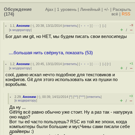
Обсуждение
Ajax
|
1 уровень
|
Линейный
|
+/-
|
Раскрыть
(174)
всё
|
RSS
–9
1.1
,
Аноним
(
-
), 20:38, 13/11/2014 [
ответить
] [
﹢﹢﹢
] [
· · ·
]
[
↓
]
+
–
[
к модератору
]
/
Бог дал им git, но НЕТ, мы будем писать свои велосипеды
....большая нить свёрнута, показать (53)
+1
1.2
,
Аноним
(
-
), 20:45, 13/11/2014 [
ответить
] [
﹢﹢﹢
] [
· · ·
]
[
↓
] [
↑
]
+
–
[
к модератору
]
/
cool, давно искал нечто подобное для текстовиков и
конфигов. Git для этого использовать как из пушки по
воробьям.
+3
2.29
,
Аноним
(
-
), 00:39, 14/11/2014 [
^
] [
^^
] [
^^^
] [
ответить
]
+
–
[
к модератору
]
/
Да ну ...
Git\Hg всё равно обычно уже стоит. Ну а раз так - напуркуа
оно надо?
Вот ты ed часто пользуешь? RSC из той же эпохи, когда
компьютеры были большие и мусЧины сами писали себе
драйверы :)