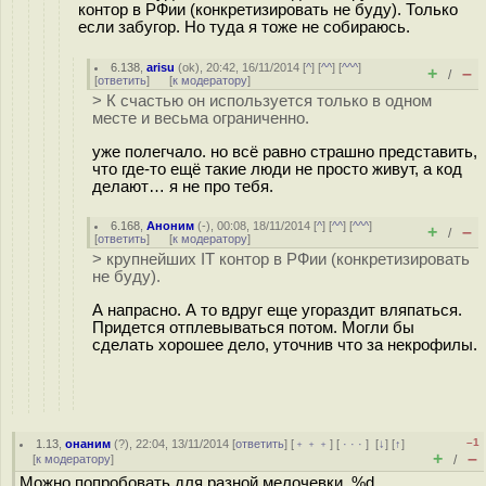
контор в РФии (конкретизировать не буду). Только
если забугор. Но туда я тоже не собираюсь.
6.138
,
arisu
(
ok
), 20:42, 16/11/2014 [
^
] [
^^
] [
^^^
]
+
–
/
[
ответить
]
[
к модератору
]
> К счастью он используется только в одном
месте и весьма ограниченно.
уже полегчало. но всё равно страшно представить,
что где-то ещё такие люди не просто живут, а код
делают… я не про тебя.
6.168
,
Аноним
(
-
), 00:08, 18/11/2014 [
^
] [
^^
] [
^^^
]
+
–
/
[
ответить
]
[
к модератору
]
> крупнейших IT контор в РФии (конкретизировать
не буду).
А напрасно. А то вдруг еще угораздит вляпаться.
Придется отплевываться потом. Могли бы
сделать хорошее дело, уточнив что за некрофилы.
–1
1.13
,
онаним
(
?
), 22:04, 13/11/2014 [
ответить
] [
﹢﹢﹢
] [
· · ·
]
[
↓
] [
↑
]
+
–
[
к модератору
]
/
Можно попробовать для разной мелочевки. %d