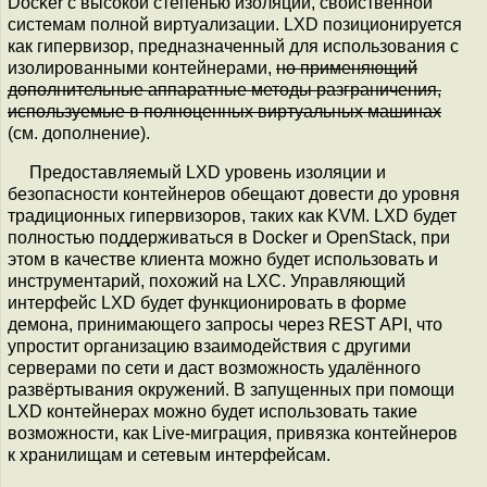
Docker с высокой степенью изоляции, свойственной
системам полной виртуализации. LXD позиционируется
как гипервизор, предназначенный для использования с
изолированными контейнерами,
но применяющий
дополнительные аппаратные методы разграничения,
используемые в полноценных виртуальных машинах
(см. дополнение).
Предоставляемый LXD уровень изоляции и
безопасности контейнеров обещают довести до уровня
традиционных гипервизоров, таких как KVM. LXD будет
полностью поддерживаться в Docker и OpenStack, при
этом в качестве клиента можно будет использовать и
инструментарий, похожий на LXC. Управляющий
интерфейс LXD будет функционировать в форме
демона, принимающего запросы через REST API, что
упростит организацию взаимодействия с другими
серверами по сети и даст возможность удалённого
развёртывания окружений. В запущенных при помощи
LXD контейнерах можно будет использовать такие
возможности, как Live-миграция, привязка контейнеров
к хранилищам и сетевым интерфейсам.