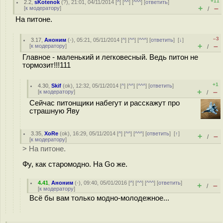
+11
2.2
,
sKotenok
(
?
), 21:01, 04/11/2014 [
^
] [
^^
] [
^^^
] [
ответить
]
+
–
[
к модератору
]
/
На питоне.
–3
3.17
,
Аноним
(
-
), 05:21, 05/11/2014 [
^
] [
^^
] [
^^^
] [
ответить
]
[
↓
]
+
–
[
к модератору
]
/
Главное - маленький и легковесный. Ведь питон не
тормозит!!!111
+1
4.30
,
Skif
(
ok
), 12:32, 05/11/2014 [
^
] [
^^
] [
^^^
] [
ответить
]
+
–
[
к модератору
]
/
Сейчас питонщики набегут и расскажут про
страшную Яву
3.35
,
XoRe
(
ok
), 16:29, 05/11/2014 [
^
] [
^^
] [
^^^
] [
ответить
]
[
↑
]
+
–
/
[
к модератору
]
> На питоне.
Фу, как старомодно. На Go же.
4.41
,
Аноним
(
-
), 09:40, 05/01/2016 [
^
] [
^^
] [
^^^
] [
ответить
]
+
–
/
[
к модератору
]
Всё бы вам только модно-молодежное...