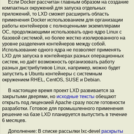
Если Docker рассчитан главным образом на создание
компактных окружений для запуска отдельных
приложений, то LXD cможет расширить область
применения Docker использованием для организации
работы контейнеров с полноценными экземплярами
ОС, продолжающими использовать одно ядро Linux с
базовой системой, но более жестко изолированного на
уровне разделения контейнеров между собой.
Использование одного ядра не позволяет применять
LXD для запуска в контейнерах разных операционных
систем, но даёт возможность организовать работу
разных дистрибутивов Linux, например, можно будет
запустить в Ubuntu контейнеры с системным
окружением RHEL, CentOS, SUSE и Debian.
В настоящее время проект LXD развивается за
закрытыми дверями, но
исходные тексты
обещают
открыть под лицензией Apache сразу после готовности
разработки. Готовое для промышленного применения
решение на базе LXD планируется выпустить в течение
6 месяцев.
Дополнение: В списке рассылки lxc-devel
раскрыты