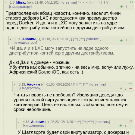
+1
1.8
,
Mirraz
(
ok
), 21:48, 04/11/2014 [
ответить
] [
﹢﹢﹢
] [
· · ·
]
[
↓
] [
↑
]
+
–
[
к модератору
]
/
Предпоследний абзац новости, конечно, веселит. Фичи
старого доброго LXC преподносим как преимущество
перед Docker. И да, я и в LXC могу запустить на ядре
одного дистрибутива контейнер с другим дистрибутивом.
2.11
,
Аноним
(
-
), 00:18, 05/11/2014 [
^
] [
^^
] [
^^^
] [
ответить
]
+
–
/
[
к модератору
]
>И да, я и в LXC могу запустить на ядре одного
дистрибутива контейнер с другим дистрибутивом.
Дык! Да и в докере - можешь!
Убунтята как обычно, эпично - на весь мир, вспучили лужу.
Африканский БогленОС, как есть :)
+4
3.13
,
Аноним
(
-
), 01:03, 05/11/2014 [
^
] [
^^
] [
^^^
] [
ответить
]
+
–
[
к модератору
]
/
Читать новость не пробовал? Изоляцию доведут до
уровня полной виртуализации с сохранением плюшек
контейнеров. Цель не настолько глобальна, поэтому и
сроки небольшие.
–2
4.18
,
Аноним
(
-
), 05:23, 05/11/2014 [
^
] [
^^
] [
^^^
] [
ответить
]
+
–
[
к модератору
]
/
У Шатлворта будет свой виртуализатор, с докером и