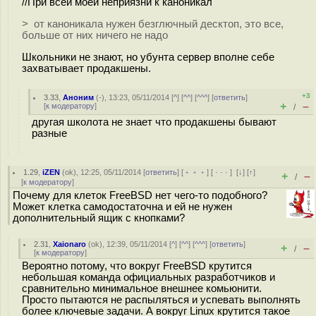
//При всей моей неприязни к каноникал
> от каноникала нужен безглючный десктоп, это все,
больше от них ничего не надо
Школьники не знают, но убунта сервер вполне себе
захватывает продакшены.
+3
3.33
,
Аноним
(
-
), 13:23, 05/11/2014 [
^
] [
^^
] [
^^^
] [
ответить
]
+
–
[
к модератору
]
/
другая школота не знает что продакшены бывают
разные
1.29
,
iZEN
(
ok
), 12:25, 05/11/2014 [
ответить
] [
﹢﹢﹢
] [
· · ·
]
[
↓
] [
↑
]
+
–
/
[
к модератору
]
Почему для клеток FreeBSD нет чего-то подобного?
Может клетка самодостаточна и ей не нужен
дополнительный ящик с кнопками?
2.31
,
Xaionaro
(
ok
), 12:39, 05/11/2014 [
^
] [
^^
] [
^^^
] [
ответить
]
+
–
/
[
к модератору
]
Вероятно потому, что вокруг FreeBSD крутится
небольшая команда официальных разработчиков и
сравнительно минимальное внешнее комьюнити.
Просто пытаются не распыляться и успевать выполнять
более ключевые задачи. А вокруг Linux крутится такое