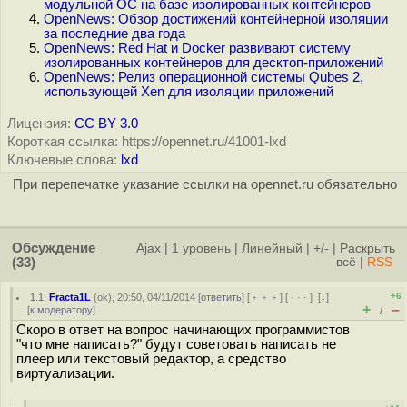
модульной ОС на базе изолированных контейнеров
OpenNews: Обзор достижений контейнерной изоляции
за последние два года
OpenNews: Red Hat и Docker развивают систему
изолированных контейнеров для десктоп-приложений
OpenNews: Релиз операционной системы Qubes 2,
использующей Xen для изоляции приложений
Лицензия:
CC BY 3.0
Короткая ссылка: https://opennet.ru/41001-lxd
Ключевые слова:
lxd
При перепечатке указание ссылки на opennet.ru обязательно
Обсуждение
Ajax
|
1 уровень
|
Линейный
|
+/-
|
Раскрыть
(33)
всё
|
RSS
+6
1.1
,
Fracta1L
(
ok
), 20:50, 04/11/2014 [
ответить
] [
﹢﹢﹢
] [
· · ·
]
[
↓
]
+
–
[
к модератору
]
/
Скоро в ответ на вопрос начинающих программистов
"что мне написать?" будут советовать написать не
плеер или текстовый редактор, а средство
виртуализации.