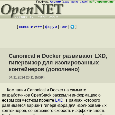
Профиль:
Аноним
(
вход
|
регистрация
)
неRU
opennet.me
[
новости
/
+++
|
форум
|
теги
|
]
Canonical и Docker развивают LXD,
гипервизор для изолированных
контейнеров (дополнено)
04.11.2014 20:11 (MSK)
Компании Canonical и Docker на саммите
разработчиков OpenStack раскрыли информацию о
новом совместном проекте
LXD
, в рамках которого
развивается вариант гипервизора для изолированных
контейнеров, сочетающего скорость и эффективность