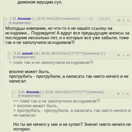
демоном жрущим суп.
1.10
,
Аноним
(
-
), 22:43, 04/11/2014 [
ответить
] [
﹢﹢﹢
] [
· · ·
]
[
↓
] [
↑
]
+
–
/
[
к модератору
]
Молодцы компании, но что-то я не нашёл ссылку на
исходники... Подождите! А вдруг все предыдущие анонсы за
последние несколько лет, и о которых все уже забыли, тоже
так и не заполучили исходников?!
2.12
,
asavah
(
ok
), 00:40, 05/11/2014 [
^
] [
^^
] [
^^^
] [
ответить
]
[
↓
]
+
–
/
[
к модератору
]
> тоже так и не заполучили исходников?!
вполне может быть,
протрубить - протрубили, а написать так никто ничего и не
написал
3.14
,
Аноним
(
-
), 01:05, 05/11/2014 [
^
] [
^^
] [
^^^
] [
ответить
]
+
–
/
[
к модератору
]
>> тоже так и не заполучили исходников?!
> вполне может быть,
> протрубить - протрубили, а написать так никто ничего и
не написал
Но ты же ничего у них и не купил? Значит никто ничего не
потерял.