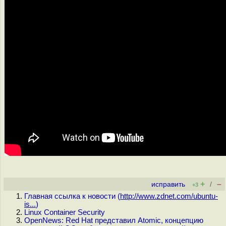
+
–
исправить
/
+3
Главная ссылка к новости (
http://www.zdnet.com/ubuntu-
is...
)
Linux Container Security
OpenNews: Red Hat представил Atomic, концепцию