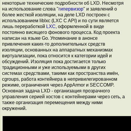
некоторые технические подробности об LXD. Несмотря
на использование слова "
гипервизор
" и заявлений о
более жесткой изоляции, на деле LXD построен с
использованием liblxc (LXC C API) и по сути является
лишь переработкой
LXC
, оформленной в виде
постоянно висящего фонового процесса. Код проекта
написан на языке Go. Упоминание в анонсе
привлечения каких-то дополнительных средств
изоляции, основанных на аппаратных механизмах
виртуализации, пока относится к категории идей и
обсуждений. Изоляция пока достигается только
традиционными и уже используемыми в других
системах средствами, такими как пространства имён,
cgroups, работа контейнера в непривилегированном
режиме, ограничения через AppArmor и SECCOMP.
Основная задача LXD - организация прозрачного
управления серией хостов с контейнерами через сеть, а
также организация перемещения между ними
окружений.