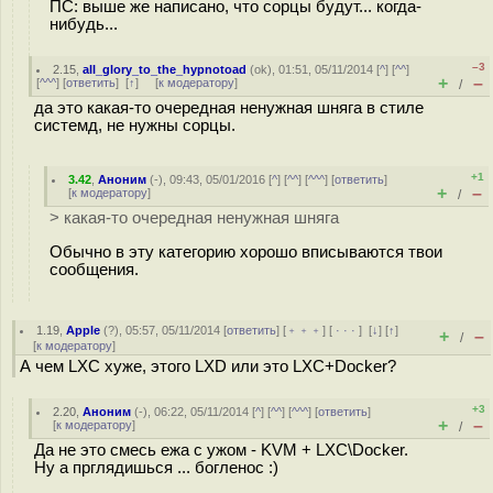
ПС: выше же написано, что сорцы будут... когда-
нибудь...
–3
2.15
,
all_glory_to_the_hypnotoad
(
ok
), 01:51, 05/11/2014 [
^
] [
^^
]
+
–
[
^^^
] [
ответить
]
[
↑
] [
к модератору
]
/
да это какая-то очередная ненужная шняга в стиле
системд, не нужны сорцы.
+1
3.42
,
Аноним
(
-
), 09:43, 05/01/2016 [
^
] [
^^
] [
^^^
] [
ответить
]
+
–
[
к модератору
]
/
> какая-то очередная ненужная шняга
Обычно в эту категорию хорошо вписываются твои
сообщения.
1.19
,
Apple
(
?
), 05:57, 05/11/2014 [
ответить
] [
﹢﹢﹢
] [
· · ·
]
[
↓
] [
↑
]
+
–
/
[
к модератору
]
А чем LXC хуже, этого LXD или это LXC+Docker?
+3
2.20
,
Аноним
(
-
), 06:22, 05/11/2014 [
^
] [
^^
] [
^^^
] [
ответить
]
+
–
[
к модератору
]
/
Да не это смесь ежа с ужом - KVM + LXC\Docker.
Ну а прглядишься ... богленос :)