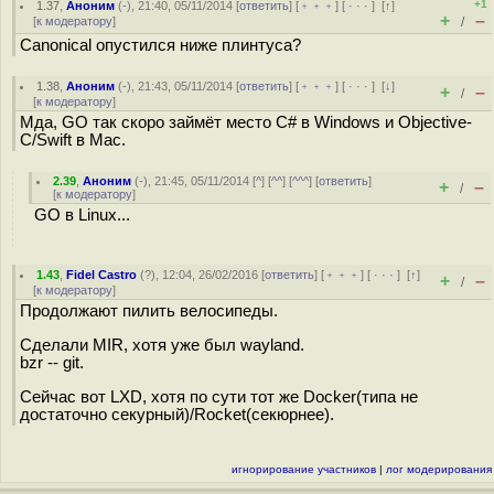
+1
1.37
,
Аноним
(
-
), 21:40, 05/11/2014 [
ответить
] [
﹢﹢﹢
] [
· · ·
]
[
↑
]
+
–
[
к модератору
]
/
Canonical опустился ниже плинтуса?
1.38
,
Аноним
(
-
), 21:43, 05/11/2014 [
ответить
] [
﹢﹢﹢
] [
· · ·
]
[
↓
]
+
–
/
[
к модератору
]
Мда, GO так скоро займёт место C# в Windows и Objective-
C/Swift в Mac.
2.39
,
Аноним
(
-
), 21:45, 05/11/2014 [
^
] [
^^
] [
^^^
] [
ответить
]
+
–
/
[
к модератору
]
GO в Linux...
1.43
,
Fidel Castro
(
?
), 12:04, 26/02/2016 [
ответить
] [
﹢﹢﹢
] [
· · ·
]
[
↑
]
+
–
/
[
к модератору
]
Продолжают пилить велосипеды.
Сделали MIR, хотя уже был wayland.
bzr -- git.
Сейчас вот LXD, хотя по сути тот же Docker(типа не
достаточно секурный)/Rocket(секюрнее).
игнорирование участников
|
лог модерирования