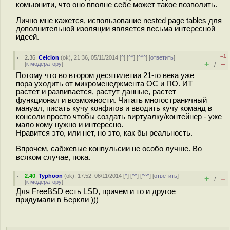
комьюнити, что оно вполне себе может такое позволить.
Лично мне кажется, использование nested page tables для
дополнительной изоляции является весьма интересной
идеей.
–1
2.36
,
Celcion
(
ok
), 21:36, 05/11/2014 [
^
] [
^^
] [
^^^
] [
ответить
]
+
–
[
к модератору
]
/
Потому что во втором десятилетии 21-го века уже
пора уходить от микроменеджмента ОС и ПО. ИТ
растет и развивается, растут данные, растет
функционал и возможности. Читать многостраничный
мануал, писать кучу конфигов и вводить кучу команд в
консоли просто чтобы создать виртуалку/контейнер - уже
мало кому нужно и интересно.
Нравится это, или нет, но это, как бы реальность.
Впрочем, сабжевые конвульсии не особо лучше. Во
всяком случае, пока.
2.40
,
Typhoon
(
ok
), 17:52, 06/11/2014 [
^
] [
^^
] [
^^^
] [
ответить
]
+
–
/
[
к модератору
]
Для FreeBSD есть LSD, причем и то и другое
придумали в Беркли )))