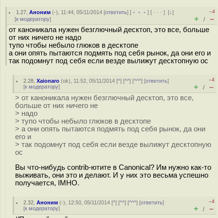
–4
1.27
,
Аноним
(
-
), 11:44, 05/11/2014 [
ответить
] [
﹢﹢﹢
] [
· · ·
]
[
↓
]
+
–
[
к модератору
]
/
от каноникала нужен безглючный десктоп, это все, больше
от них ничего не надо
тупо чтобы небыло глюков в десктопе
а они опять пытаются подмять под себя рынок, да они его и
так подомнут под себя если везде вылижут десктопную ос
–4
2.28
,
Xaionaro
(
ok
), 11:52, 05/11/2014 [
^
] [
^^
] [
^^^
] [
ответить
]
+
–
[
к модератору
]
/
> от каноникала нужен безглючный десктоп, это все,
больше от них ничего не
> надо
> тупо чтобы небыло глюков в десктопе
> а они опять пытаются подмять под себя рынок, да они
его и
> так подомнут под себя если везде вылижут десктопную
ос
Вы что-нибудь contrib-ютите в Canonical? Им нужно как-то
выживать, они это и делают. И у них это весьма успешно
получается, IMHO.
–4
2.32
,
Аноним
(
-
), 12:50, 05/11/2014 [
^
] [
^^
] [
^^^
] [
ответить
]
+
–
[
к модератору
]
/