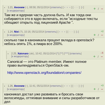
1.21
,
Аноним
(
-
), 08:58, 05/11/2014 [
ответить
] [
﹢﹢﹢
] [
· · ·
]
[
↑
]
+
–
/
[
к модератору
]
Там же и ядерная часть долхна быть. И как тогда они
собираются это в ядро включать, если "исходные тексты
обещают открыть под лицензией Apache ".
+2
1.24
,
Nixi
(
?
), 10:18, 05/11/2014 [
ответить
] [
﹢﹢﹢
] [
· · ·
]
[
↓
]
+
–
[
к модератору
]
/
сколько там в каноникала процент вклада в openstack?
небось опять 1%, а пиара все 200%.
–5
2.25
,
Xaionaro
(
ok
), 10:42, 05/11/2014 [
^
] [
^^
] [
^^^
] [
ответить
]
+
–
[
к модератору
]
/
Canonical — это Platinum member. Имеют полное
право выпендриваться OpenStack-ом.
http://www.openstack.org/foundation/companies/
+3
1.26
,
Аноним
(
-
), 11:41, 05/11/2014 [
ответить
] [
﹢﹢﹢
] [
· · ·
]
[
↑
]
+
–
[
к модератору
]
/
каноникал достал уже развивать и бросать свои
велосипеды, оттягивая внимание и силы разработчиков от
дел