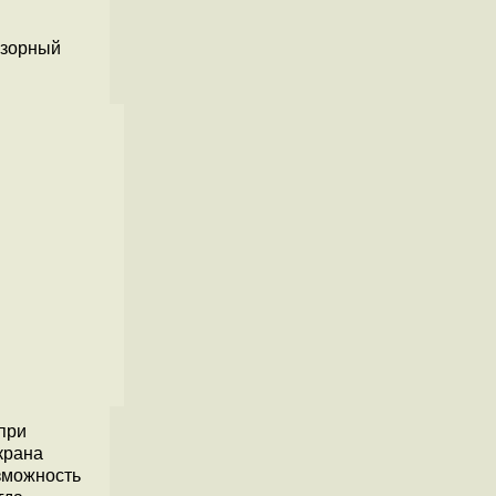
бзорный
при
крана
озможность