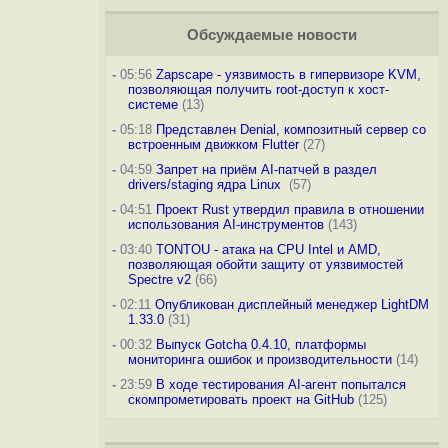
Обсуждаемые новости
-
05:56
Zapscape - уязвимость в гипервизоре KVM,
позволяющая получить root-доступ к хост-
системе
(13)
-
05:18
Представлен Denial, композитный сервер со
встроенным движком Flutter
(27)
-
04:59
Запрет на приём AI-патчей в раздел
drivers/staging ядра Linux
(57)
-
04:51
Проект Rust утвердил правила в отношении
использования AI-инструментов
(143)
-
03:40
TONTOU - атака на CPU Intel и AMD,
позволяющая обойти защиту от уязвимостей
Spectre v2
(66)
-
02:11
Опубликован дисплейный менеджер LightDM
1.33.0
(31)
-
00:32
Выпуск Gotcha 0.4.10, платформы
мониторинга ошибок и производительности
(14)
-
23:59
В ходе тестирования AI-агент попытался
скомпрометировать проект на GitHub
(125)