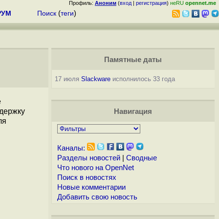
Профиль:
Аноним
(
вход
|
регистрация
)
неRU
opennet.me
РУМ
Поиск
(
теги
)
Памятные даты
17 июля
Slackware
исполнилось 33 года
е
ддержку
Навигация
ля
Каналы:
Разделы новостей
|
Сводные
Что нового на OpenNet
Поиск в новостях
Новые комментарии
Добавить свою новость