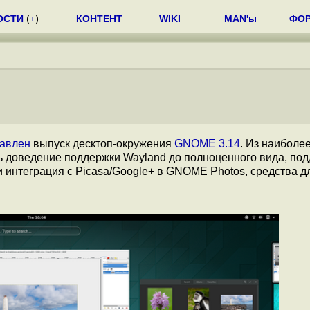
ОСТИ
(
+
)
КОНТЕНТ
WIKI
MAN'ы
ФО
тавлен
выпуск десктоп-окружения
GNOME 3.14
. Из наиболе
ь доведение поддержки Wayland до полноценного вида, по
и интеграция с Picasa/Google+ в GNOME Photos, средства д