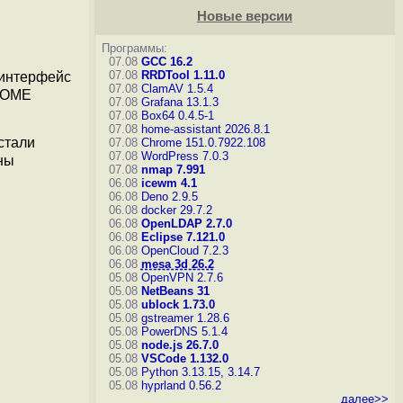
Новые версии
Программы:
07.08
GCC 16.2
07.08
RRDTool 1.11.0
-интерфейс
07.08
ClamAV 1.5.4
GNOME
07.08
Grafana 13.1.3
07.08
Box64 0.4.5-1
07.08
home-assistant 2026.8.1
стали
07.08
Chrome 151.0.7922.108
07.08
WordPress 7.0.3
ны
07.08
nmap 7.991
06.08
icewm 4.1
06.08
Deno 2.9.5
06.08
docker 29.7.2
06.08
OpenLDAP 2.7.0
06.08
Eclipse 7.121.0
06.08
OpenCloud 7.2.3
06.08
mesa 3d 26.2
05.08
OpenVPN 2.7.6
05.08
NetBeans 31
05.08
ublock 1.73.0
05.08
gstreamer 1.28.6
05.08
PowerDNS 5.1.4
05.08
node.js 26.7.0
05.08
VSCode 1.132.0
05.08
Python 3.13.15, 3.14.7
05.08
hyprland 0.56.2
далее>>