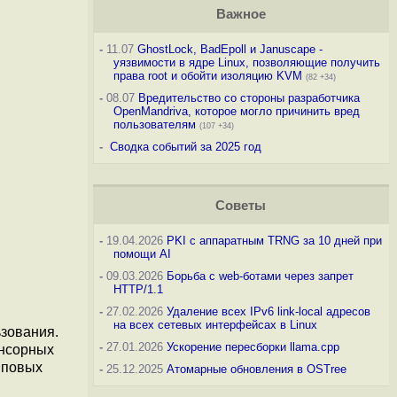
Важное
-
11.07
GhostLock, BadEpoll и Januscape -
уязвимости в ядре Linux, позволяющие получить
права root и обойти изоляцию KVM
(82 +34)
-
08.07
Вредительство со стороны разработчика
OpenMandriva, которое могло причинить вред
пользователям
(107 +34)
-
Сводка событий за 2025 год
Советы
-
19.04.2026
PKI с аппаратным TRNG за 10 дней при
помощи AI
-
09.03.2026
Борьба с web-ботами через запрет
HTTP/1.1
-
27.02.2026
Удаление всех IPv6 link-local адресов
на всех сетевых интерфейсах в Linux
зования.
-
27.01.2026
Ускорение пересборки llama.cpp
енсорных
иповых
-
25.12.2025
Атомарные обновления в OSTree