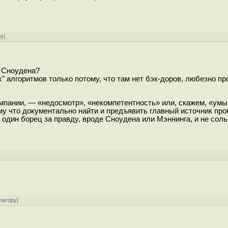
ру
]
й Сноудена?
" алгоритмов только потому, что там нет бэк-доров, любезно п
омпании, — «недосмотр», «некомпетентность» или, скажем, «ум
му что документально найти и предъявить главный источник пр
 один борец за правду, вроде Сноудена или Мэннинга, и не соль
ратору
]