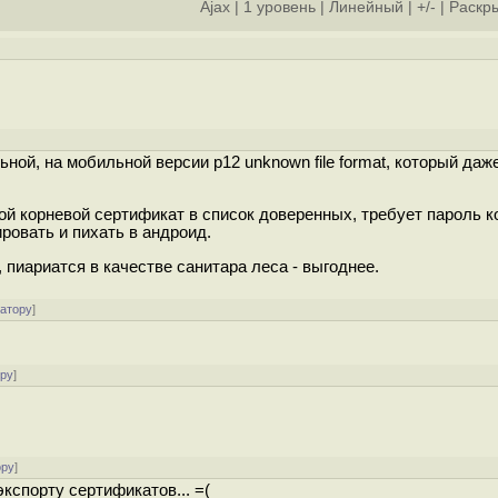
Ajax
|
1 уровень
|
Линейный
|
+/-
|
Раскры
ной, на мобильной версии p12 unknown file format, который даж
ой корневой сертификат в список доверенных, требует пароль ко
ровать и пихать в андроид.
пиариатся в качестве санитара леса - выгоднее.
ратору
]
ору
]
ору
]
кспорту сертификатов... =(