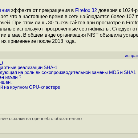
ания
эффекта от прекращения в
Firefox 32
доверия к 1024-
ет, что в настоящее время в сети наблюдается более 107 
ей. При этом лишь 30 тысяч сайтов при просмотре в Firef
тальные используют просроченные сертификаты. Следует отм
ии в мае. В общем виде организация NIST объявила уста
 их применение после 2013 года.
испра
.
)
дартные реализации SHA-1
дующая на роль высокопроизводительной замены MD5 и SHA1
н изъян ?
чшен.
й на крупном GPU-кластере
ние ссылки на opennet.ru обязательно