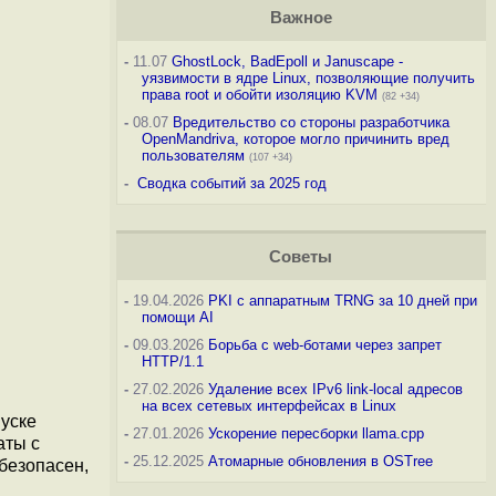
Важное
-
11.07
GhostLock, BadEpoll и Januscape -
уязвимости в ядре Linux, позволяющие получить
права root и обойти изоляцию KVM
(82 +34)
-
08.07
Вредительство со стороны разработчика
OpenMandriva, которое могло причинить вред
пользователям
(107 +34)
-
Сводка событий за 2025 год
Советы
-
19.04.2026
PKI с аппаратным TRNG за 10 дней при
помощи AI
-
09.03.2026
Борьба с web-ботами через запрет
HTTP/1.1
-
27.02.2026
Удаление всех IPv6 link-local адресов
на всех сетевых интерфейсах в Linux
уске
-
27.01.2026
Ускорение пересборки llama.cpp
аты c
-
25.12.2025
Атомарные обновления в OSTree
"безопасен,