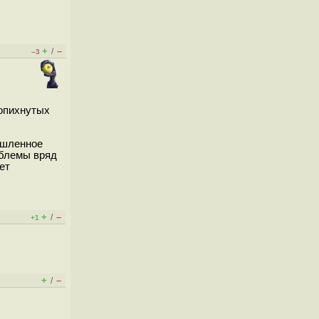
+
–
/
–3
ропихнутых
ышленное
облемы вряд
ет
+
–
/
+1
+
–
/