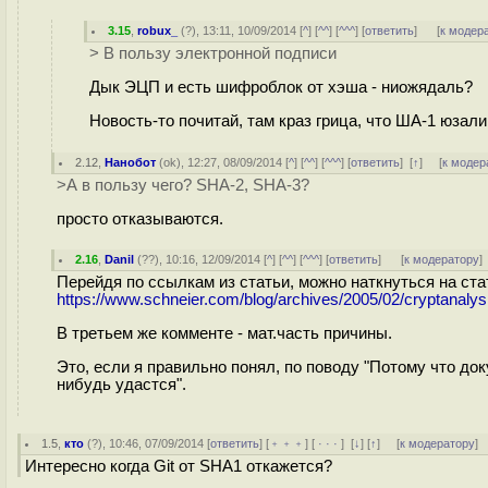
3.15
,
robux_
(
?
), 13:11, 10/09/2014 [
^
] [
^^
] [
^^^
] [
ответить
]
[
к модер
> В пользу электронной подписи
Дык ЭЦП и есть шифроблок от хэша - ниожядаль?
Новость-то почитай, там краз грица, что ША-1 юзал
2.12
,
Нанобот
(
ok
), 12:27, 08/09/2014 [
^
] [
^^
] [
^^^
] [
ответить
]
[
↑
] [
к модер
>А в пользу чего? SHA-2, SHA-3?
просто отказываются.
2.16
,
Danil
(
??
), 10:16, 12/09/2014 [
^
] [
^^
] [
^^^
] [
ответить
]
[
к модератору
]
Перейдя по ссылкам из статьи, можно наткнуться на ста
https://www.schneier.com/blog/archives/2005/02/cryptanalys
В третьем же комменте - мат.часть причины.
Это, если я правильно понял, по поводу "Потому что до
нибудь удастся".
1.5
,
кто
(
?
), 10:46, 07/09/2014 [
ответить
] [
﹢﹢﹢
] [
· · ·
]
[
↓
] [
↑
] [
к модератору
]
Интересно когда Git от SHA1 откажется?