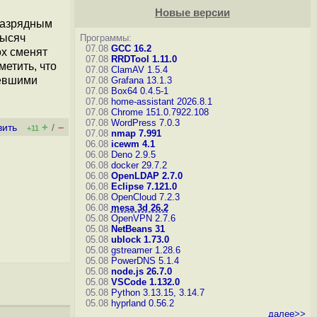
Новые версии
разрядным
тысяч
Программы:
07.08
GCC 16.2
ox сменят
07.08
RRDTool 1.11.0
етить, что
07.08
ClamAV 1.5.4
ревшими
07.08
Grafana 13.1.3
07.08
Box64 0.4.5-1
07.08
home-assistant 2026.8.1
07.08
Chrome 151.0.7922.108
07.08
WordPress 7.0.3
+
–
вить
/
+11
07.08
nmap 7.991
06.08
icewm 4.1
06.08
Deno 2.9.5
06.08
docker 29.7.2
06.08
OpenLDAP 2.7.0
06.08
Eclipse 7.121.0
06.08
OpenCloud 7.2.3
06.08
mesa 3d 26.2
05.08
OpenVPN 2.7.6
05.08
NetBeans 31
05.08
ublock 1.73.0
05.08
gstreamer 1.28.6
05.08
PowerDNS 5.1.4
05.08
node.js 26.7.0
05.08
VSCode 1.132.0
05.08
Python 3.13.15, 3.14.7
05.08
hyprland 0.56.2
далее>>