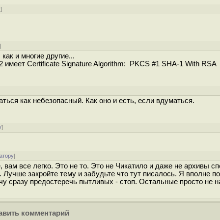
у
]
]
ак и многие другие...
G2 имеет Certificate Signature Algorithm: PKCS #1 SHA-1 With RSA
аться как небезопасный. Как оно и есть, если вдуматься.
у
]
атору
]
 вам все легко. Это не то. Это не Чикатило и даже не архивы с
 Лучше закройте тему и забудьте что тут писалось. Я вполне п
у сразу предостеречь пытливых - стоп. Остальные просто не н
вить комментарий