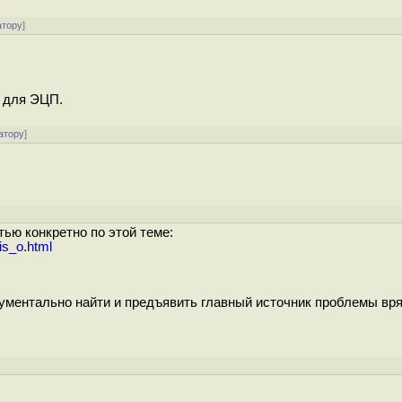
атору
]
и для ЭЦП.
атору
]
тью конкретно по этой теме:
is_o.html
кументально найти и предъявить главный источник проблемы вря