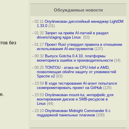
Обсуждаемые новости
-
02:11
Опубликован дисплейный менеджер LightDM
1.33.0
(31)
-
01:32
Запрет на приём AI-патчей в раздел
drivers/staging ядра Linux
(53)
тов без
-
01:17
Проект Rust утвердил правила в отношении
использования AI-инструментов
(137)
-
00:32
Выпуск Gotcha 0.4.10, платформы
мониторинга ошибок и производительности
(14)
-
00:25
TONTOU - атака на CPU Intel и AMD,
позволяющая обойти защиту от уязвимостей
Spectre v2
(63)
-
23:59
В ходе тестирования AI-агент попытался
скомпрометировать проект на GitHub
(125)
е.
-
23:53
Опубликован mount-tui, интерфейс для
монтирования дисков и SMB-ресурсов в
Linux
(44)
-
23:10
Опубликован Midnight Commander 6 c
поддержкой панельных плагинов
(100)