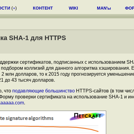
ОСТИ
(
+
)
КОНТЕНТ
WIKI
MAN'ы
ФО
ка SHA-1 для HTTPS
держки сертификатов, подписанных с использованием SHA
 подбором коллизий для данного алгоритма хэширования. Е
 2 млн долларов, то к 2015 году прогнозируется уменьшени
021 до 43 тысяч долларов.
о, что
подавляющие большинство
HTTPS-сайтов (в том чис
 Форму проверки сертификата на использование SHA-1 и и
aaaaaa.com
.