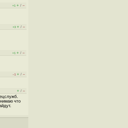
+
–
/
+1
+
–
/
+3
+
–
/
+1
+
–
/
–1
+
–
/
пецслужб.
онимаю что
айдут.