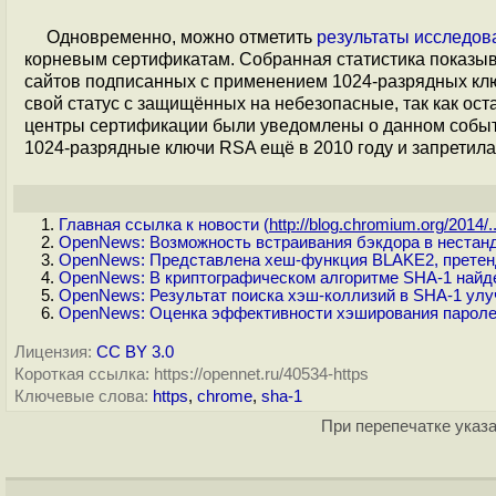
Одновременно, можно отметить
результаты исследов
корневым сертификатам. Собранная статистика показыва
сайтов подписанных с применением 1024-разрядных ключ
свой статус с защищённых на небезопасные, так как ос
центры сертификации были уведомлены о данном событ
1024-разрядные ключи RSA ещё в 2010 году и запретила
Главная ссылка к новости (
http://blog.chromium.org/2014/..
OpenNews: Возможность встраивания бэкдора в нестан
OpenNews: Представлена хеш-функция BLAKE2, претен
OpenNews: В криптографическом алгоритме SHA-1 найде
OpenNews: Результат поиска хэш-коллизий в SHA-1 улу
OpenNews: Оценка эффективности хэширования пароле
Лицензия:
CC BY 3.0
Короткая ссылка: https://opennet.ru/40534-https
Ключевые слова:
https
,
chrome
,
sha-1
При перепечатке указа