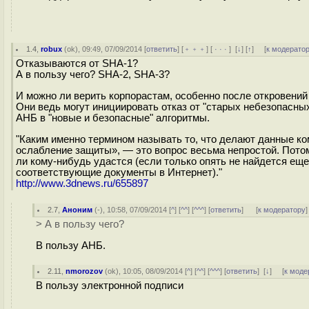
1.4
,
robux
(
ok
), 09:49, 07/09/2014 [
ответить
] [
﹢﹢﹢
] [
· · ·
]
[
↓
] [
↑
] [
к модерато
Отказываются от SHA-1?
А в пользу чего? SHA-2, SHA-3?
И можно ли верить корпорастам, особенно после откровени
Они ведь могут инициировать отказ от "старых небезопасных
АНБ в "новые и безопасные" алгоритмы.
"Каким именно термином называть то, что делают данные к
ослабление защиты», — это вопрос весьма непростой. Пото
ли кому-нибудь удастся (если только опять не найдется еще
соответствующие документы в Интернет)."
http://www.3dnews.ru/655897
2.7
,
Аноним
(
-
), 10:58, 07/09/2014 [
^
] [
^^
] [
^^^
] [
ответить
]
[
к модератору
]
> А в пользу чего?
В пользу АНБ.
2.11
,
nmorozov
(
ok
), 10:05, 08/09/2014 [
^
] [
^^
] [
^^^
] [
ответить
]
[
↓
] [
к моде
В пользу электронной подписи