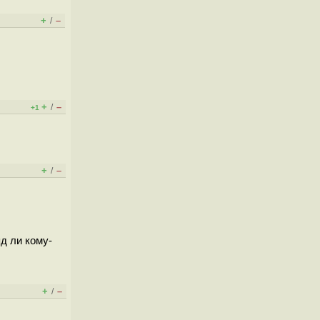
+
–
/
+
–
/
+1
+
–
/
д ли кому-
+
–
/