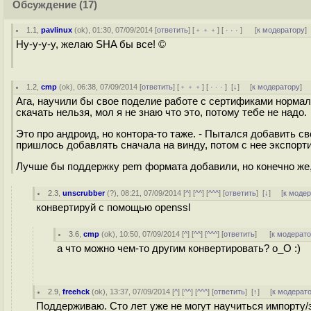
Обсуждение
(17)
1.1
,
pavlinux
(
ok
), 01:30, 07/09/2014 [
ответить
] [
﹢﹢﹢
] [
· · ·
]
[
к модератору
]
Ну-у-у-у, желаю SHA бы все! ©
1.2
,
cmp
(
ok
), 06:38, 07/09/2014 [
ответить
] [
﹢﹢﹢
] [
· · ·
]
[
↓
] [
к модератору
]
Ага, научили бы свое поделие работе с сертификами нормаль
скачать нельзя, мол я не знаю что это, потому тебе не надо.
Это про андроид, но контора-то таже. - Пытался добавить св
пришлось добавлять сначала на винду, потом с нее экспорти
Лучше бы поддержку pem формата добавили, но конечно же, 
2.3
,
unscrubber
(
?
), 08:21, 07/09/2014 [
^
] [
^^
] [
^^^
] [
ответить
]
[
↓
] [
к моде
конвертируй с помощью openssl
3.6
,
cmp
(
ok
), 10:50, 07/09/2014 [
^
] [
^^
] [
^^^
] [
ответить
]
[
к модерат
а что можно чем-то другим конвертировать? о_О :)
2.9
,
freehck
(
ok
), 13:37, 07/09/2014 [
^
] [
^^
] [
^^^
] [
ответить
]
[
↑
] [
к модерат
Поддерживаю. Сто лет уже не могут научиться импорту/э