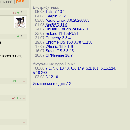
ть всё
|
RSS
Дистрибутивы:
05.08
Tails 7.10.1
+
–
/
–10
04.08
Deepin 25.2.1
03.08
Azure Linux 3.0.20260803
01.08
NetBSD 11.0
24.07
Ubuntu Touch 24.04 2.0
23.07
Solaris 11.4 SRU94
+
–
/
21.07
Omarchy 3.8.4
е
19.07
Chrome OS 150.0.7871.150
17.07
Whonix 18.2.1.9
16.07
SteamOS 3.8.15
16.07
OPNsense 26.7
торого нет,
Актуальные ядра Linux:
06.08
7.1.7
,
6.18.43
,
6.6.149
,
6.1.181
,
5.15.214
,
5.10.263
03.08
6.12.101
+
–
/
+3
Изменения в ядре 7.2
+
–
/
–1
+
–
/