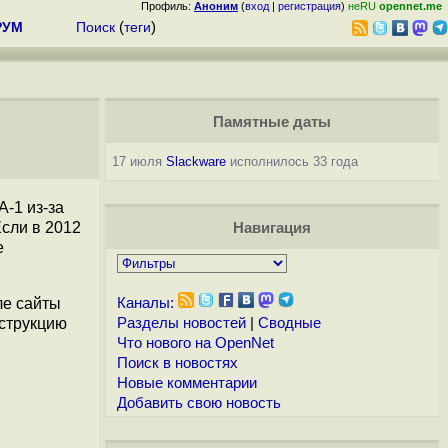
Профиль:
Аноним
(
вход
|
регистрация
)
неRU
opennet.me
РУМ
Поиск
(
теги
)
Памятные даты
17 июля
Slackware
исполнилось 33 года
-1 из-за
сли в 2012
Навигация
е
ле сайты
Каналы:
нструкцию
Разделы новостей
|
Сводные
Что нового на OpenNet
Поиск в новостях
Новые комментарии
Добавить свою новость