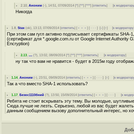
2.10
,
Аноним
(
-
), 14:51, 07/09/2014 [
^
] [
^^
] [
^^^
] [
ответить
]
[
к модератор
Никогда
1.8
,
Stax
(
ok
), 13:13, 07/09/2014 [
ответить
] [
﹢﹢﹢
] [
· · ·
]
[
↓
] [
↑
] [
к модератору
При этом сам гугл активно подписывает сертификаты SHA-1, к
(сертификат для *.google.com.ru от Google Internet Authority 
Encryption)
2.13
,
....
(
?
), 13:02, 08/09/2014 [
^
] [
^^
] [
^^^
] [
ответить
]
[
к модератору
]
ну так что вам не нравится - будет в 2015м году отображ
1.14
,
Аноним
(
-
), 23:51, 09/09/2014 [
ответить
] [
﹢﹢﹢
] [
· · ·
]
[
↑
] [
к модератор
Так а что вместо SHA-1 использовать?
1.17
,
Безос1110бний
(
?
), 13:50, 15/09/2014 [
ответить
] [
﹢﹢﹢
] [
· · ·
]
[
к модер
Ребята не стоит вскрывать эту тему. Вы молодые, шутливые,
Сюда лучше не лезть. Серьезно, любой из вас будет жалеть.
данным сообщением вызову дополнительный интерес, но хоч
Доба