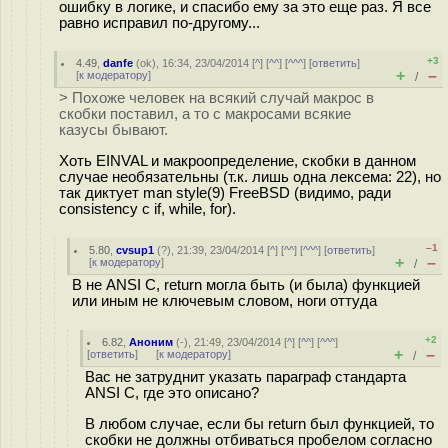
ошибку в логике, и спасибо ему за это еще раз. Я все
равно исправил по-другому...
+3
4.49
,
danfe
(
ok
), 16:34, 23/04/2014 [
^
] [
^^
] [
^^^
] [
ответить
]
+
–
[
к модератору
]
/
> Похоже человек на всякий случай макрос в
скобки поставил, а то с макросами всякие
казусы бывают.
Хоть EINVAL и макроопределение, скобки в данном
случае необязательны (т.к. лишь одна лексема: 22), но
так диктует man style(9) FreeBSD (видимо, ради
consistency с if, while, for).
–1
5.80
,
cvsup1
(
?
), 21:39, 23/04/2014 [
^
] [
^^
] [
^^^
] [
ответить
]
+
–
[
к модератору
]
/
В не ANSI C, return могла быть (и была) функцией
или иным не ключевым словом, ноги оттуда
+2
6.82
,
Аноним
(
-
), 21:49, 23/04/2014 [
^
] [
^^
] [
^^^
]
+
–
[
ответить
]
[
к модератору
]
/
Вас не затруднит указать параграф стандарта
ANSI C, где это описано?
В любом случае, если бы return был функцией, то
скобки не должны отбиваться пробелом согласно