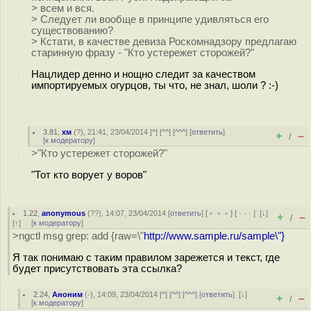
> всем и вся.
> Следует ли вообще в принципе удивляться его
существованию?
> Кстати, в качестве девиза Роскомнадзору предлагаю
старинную фразу - "Кто устережет сторожей?"
Нацлидер денно и нощно следит за качеством
импортируемых огурцов, ты что, не знал, шоли ? :-)
3.81
,
хм
(
?
), 21:41, 23/04/2014 [
^
] [
^^
] [
^^^
] [
ответить
]
+
–
/
[
к модератору
]
>"Кто устережет сторожей?"
"Тот кто ворует у воров"
1.22
,
anonymous
(
??
), 14:07, 23/04/2014 [
ответить
] [
﹢﹢﹢
] [
· · ·
]
[
↓
]
+
–
/
[
↑
] [
к модератору
]
>ngctl msg grep: add {raw=\"
http://www.sample.ru/sample\"}
Я так понимаю с таким правилом зарежется и текст, где
будет присутствовать эта ссылка?
2.24
,
Аноним
(
-
), 14:09, 23/04/2014 [
^
] [
^^
] [
^^^
] [
ответить
]
[
↓
]
+
–
/
[
к модератору
]