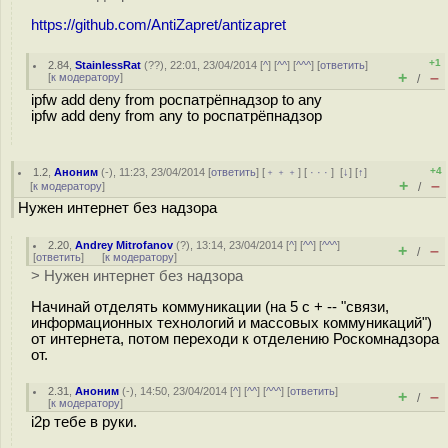
https://github.com/AntiZapret/antizapret
+1
2.84
,
StainlessRat
(
??
), 22:01, 23/04/2014 [
^
] [
^^
] [
^^^
] [
ответить
]
+
–
[
к модератору
]
/
ipfw add deny from роспатрёпнадзор to any
ipfw add deny from any to роспатрёпнадзор
+4
1.2
,
Аноним
(
-
), 11:23, 23/04/2014 [
ответить
] [
﹢﹢﹢
] [
· · ·
]
[
↓
] [
↑
]
+
–
[
к модератору
]
/
Нужен интернет без надзора
2.20
,
Andrey Mitrofanov
(
?
), 13:14, 23/04/2014 [
^
] [
^^
] [
^^^
]
+
–
/
[
ответить
]
[
к модератору
]
> Нужен интернет без надзора
Начинай отделять коммуникации (на 5 с + -- "связи,
информационных технологий и массовых коммуникаций")
от интернета, потом переходи к отделению Роскомнадзора
от.
2.31
,
Аноним
(
-
), 14:50, 23/04/2014 [
^
] [
^^
] [
^^^
] [
ответить
]
+
–
/
[
к модератору
]
i2p тебе в руки.