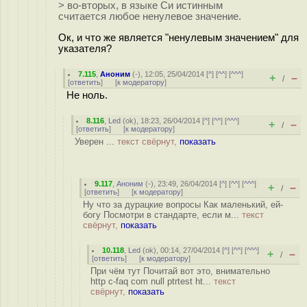
> во-вторых, в языке Си истинным
считается любое ненулевое значение.
Ок, и что же является "ненулевым значением" для
указателя?
7.115
,
Аноним
(
-
), 12:05, 25/04/2014 [
^
] [
^^
] [
^^^
]
+
–
/
[
ответить
]
[
к модератору
]
Не ноль.
8.116
,
Led
(
ok
), 18:23, 26/04/2014 [
^
] [
^^
] [
^^^
]
+
–
/
[
ответить
]
[
к модератору
]
Уверен ...
текст свёрнут,
показать
9.117
,
Аноним
(
-
), 23:49, 26/04/2014 [
^
] [
^^
] [
^^^
]
+
–
/
[
ответить
]
[
к модератору
]
Ну что за дурацкие вопросы Как маленький, ей-
богу Посмотри в стандарте, если м...
текст
свёрнут,
показать
10.118
,
Led
(
ok
), 00:14, 27/04/2014 [
^
] [
^^
] [
^^^
]
+
–
/
[
ответить
]
[
к модератору
]
При чём тут Почитай вот это, внимательно
http c-faq com null ptrtest ht...
текст
свёрнут,
показать