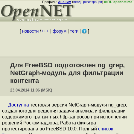
Профиль:
Аноним
(
вход
|
регистрация
)
неRU
opennet.me
[
новости
/
+++
|
форум
|
теги
|
]
Для FreeBSD подготовлен ng_grep,
NetGraph-модуль для фильтрации
контента
23.04.2014 11:06 (MSK)
Доступна
тестовая версия NetGraph-модуля ng_grep,
созданного для решения задачи анализа и фильтрации
содержимого транзитных http-запросов при исполнении
решений Роскомнадзора. Работа фильтра
протестирована во FreeBSD 10.0. Полный
список