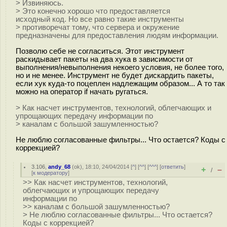
> Извиняюсь.
> Это конечно хорошо что предоставляется
исходный код. Но все равно такие инструменты
> противоречат тому, что сервера и окружение
предназначены для предоставления людям информации.
Позволю себе не согласиться. Этот инструмент
раскидывает пакеты на два хука в зависимости от
выполнения/невыполнения некоего условия, не более того,
но и не менее. Инструмент не будет дискардить пакеты,
если хук куда-то поцеплен надлежащим образом... А то так
можно на оператор if начать ругаться.
> Как насчет инструментов, технологий, облегчающих и
упрощающих передачу информации по
> каналам с большой зашумленностью?
Не люблю согласованные фильтры... Что остается? Коды с
коррекцией?
3.106
,
andy_68
(
ok
), 18:10, 24/04/2014 [
^
] [
^^
] [
^^^
] [
ответить
]
+
–
/
[
к модератору
]
>> Как насчет инструментов, технологий,
облегчающих и упрощающих передачу
информации по
>> каналам с большой зашумленностью?
> Не люблю согласованные фильтры... Что остается?
Коды с коррекцией?