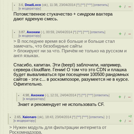
3.6
,
DeadLoco
(
ok
), 11:38, 23/04/2014 [
^
] [
^^
] [
^^^
] [
ответить
]
+
–
/
[
к модератору
]
Потомственное стукачество + синдром вахтера
дают ядреную смесь.
3.87
,
Аноним
(
-
), 00:59, 24/04/2014 [
^
] [
^^
] [
^^^
] [
ответить
]
+
–
/
[
к модератору
]
> В последнее время всё больше и больше стал
замечать, что безобидные сайты
> блокируют ни за что. Причём не только на русском и
англ языках.
Спасибо, капитан. Эти (beep!) заблочили, например,
сервера cloudflare. Гении! О том что это CDN и плашка
будет вываливаться при посещении 100500 рандомных
сайтов - эти с... в роскомпозоре, разумеется не в курсе.
Офигительно.
4.98
,
Аноним
(
-
), 12:31, 24/04/2014 [
^
] [
^^
] [
^^^
] [
ответить
]
+
–
/
[
к модератору
]
Знает и рекомендует не использовать CF.
+2
2.65
,
Xaionaro
(
ok
), 18:43, 23/04/2014 [
^
] [
^^
] [
^^^
] [
ответить
]
[
↑
]
+
–
[
к модератору
]
/
> Нужен модуль для фильтрации интернета от
Роскомнадзора.