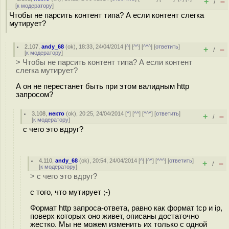
+
–
/
[
к модератору
]
Чтобы не парсить контент типа? А если контент слегка
мутирует?
2.107
,
andy_68
(
ok
), 18:33, 24/04/2014 [
^
] [
^^
] [
^^^
] [
ответить
]
+
–
/
[
к модератору
]
> Чтобы не парсить контент типа? А если контент
слегка мутирует?
А он не перестанет быть при этом валидным http
запросом?
3.108
,
некто
(
ok
), 20:25, 24/04/2014 [
^
] [
^^
] [
^^^
] [
ответить
]
+
–
/
[
к модератору
]
с чего это вдруг?
4.110
,
andy_68
(
ok
), 20:54, 24/04/2014 [
^
] [
^^
] [
^^^
] [
ответить
]
+
–
/
[
к модератору
]
> с чего это вдруг?
с того, что мутирует ;-)
Формат http запроса-ответа, равно как формат tcp и ip,
поверх которых оно живет, описаны достаточно
жестко. Мы не можем изменить их только с одной