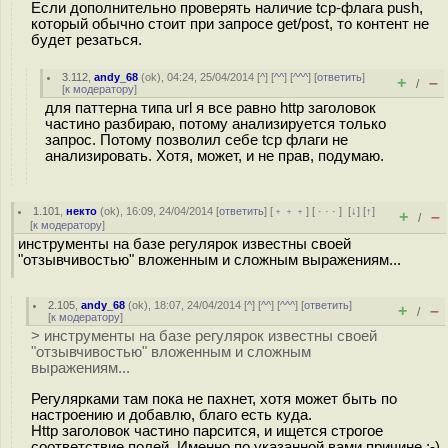
Если дополнительно проверять наличие tcp-флага push,
который обычно стоит при запросе get/post, то контент не
будет резаться.
3.112
,
andy_68
(
ok
), 04:24, 25/04/2014 [
^
] [
^^
] [
^^^
] [
ответить
]
+
–
/
[
к модератору
]
для паттерна типа url я все равно http заголовок
частино разбираю, потому анализируется только
запрос. Потому позволил себе tcp флаги не
анализировать. Хотя, может, и не прав, подумаю.
1.101
,
некто
(
ok
), 16:09, 24/04/2014 [
ответить
] [
﹢﹢﹢
] [
· · ·
]
[
↓
] [
↑
]
+
–
/
[
к модератору
]
инструменты на базе регулярок известны своей
"отзывчивостью" вложенным и сложным выражениям...
2.105
,
andy_68
(
ok
), 18:07, 24/04/2014 [
^
] [
^^
] [
^^^
] [
ответить
]
+
–
/
[
к модератору
]
> инструменты на базе регулярок известны своей
"отзывчивостью" вложенным и сложным
выражениям...
Регулярками там пока не пахнет, хотя может быть по
настроению и добавлю, благо есть куда.
Http заголовок частино парсится, и ищется строгое
соответствие полей. Именно по указанной вами причине ;-)