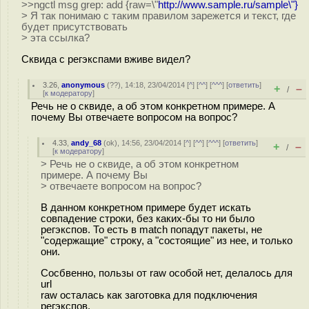
>>ngctl msg grep: add {raw=\"
http://www.sample.ru/sample\"}
> Я так понимаю с таким правилом зарежется и текст, где
будет присутствовать
> эта ссылка?
Сквида с регэкспами вживе видел?
3.26
,
anonymous
(
??
), 14:18, 23/04/2014 [
^
] [
^^
] [
^^^
] [
ответить
]
+
–
/
[
к модератору
]
Речь не о сквиде, а об этом конкретном примере. А
почему Вы отвечаете вопросом на вопрос?
4.33
,
andy_68
(
ok
), 14:56, 23/04/2014 [
^
] [
^^
] [
^^^
] [
ответить
]
+
–
/
[
к модератору
]
> Речь не о сквиде, а об этом конкретном
примере. А почему Вы
> отвечаете вопросом на вопрос?
В данном конкретном примере будет искать
совпадение строки, без каких-бы то ни было
регэкспов. То есть в match попадут пакеты, не
"содержащие" строку, а "состоящие" из нее, и только
они.
Сосбвенно, пользы от raw особой нет, делалось для
url
raw осталась как заготовка для подключения
регэкспов.