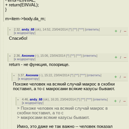
- error=EINVAL;
+ return(EINVAL);
}
m=item->body.da_m;
2.32
,
andy_68
(
ok
), 14:52, 23/04/2014 [
^
] [
^^
] [
^^^
] [
ответить
]
+
–
/
[
к модератору
]
Спасибо!
2.36
,
Аноним
(
-
), 15:06, 23/04/2014 [
^
] [
^^
] [
^^^
] [
ответить
]
+
–
/
[
к модератору
]
return - не функция, позорище.
3.37
,
Аноним
(
-
), 15:22, 23/04/2014 [
^
] [
^^
] [
^^^
] [
ответить
]
+
–
/
[
к модератору
]
Похоже человек на всякий случай макрос в скобки
поставил, а то с макросами всякие казусы бывают.
4.46
,
andy_68
(
ok
), 16:20, 23/04/2014 [
^
] [
^^
] [
^^^
] [
ответить
]
+
–
/
[
к модератору
]
> Похоже человек на всякий случай макрос в
скобки поставил, а то с
> макросами всякие казусы бывают.
Имхо, это даже не так важно -- человек показал