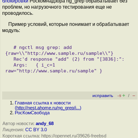
блокировки
Роскомнадзора ng_grep обрабатывает без
проблем, но нагрузочного тестирования еще не
проводилось.
Пример условий, которые понимает и обрабатывает
модуль:
   # ngctl msg grep: add 
{raw=\\"http://www.sample.ru/sample\\"}

   Rec'd response "add" (2) from "[3836]:":

   Args:   { i_c=1 
+
–
исправить
/
–9
Главная ссылка к новости
(
http://nest.ahome.ru/ng_grep/i...
)
РосКомСвобода
Автор новости:
andy_68
Лицензия:
CC BY 3.0
Короткая ссылка: https://opennet.ru/39626-freebsd