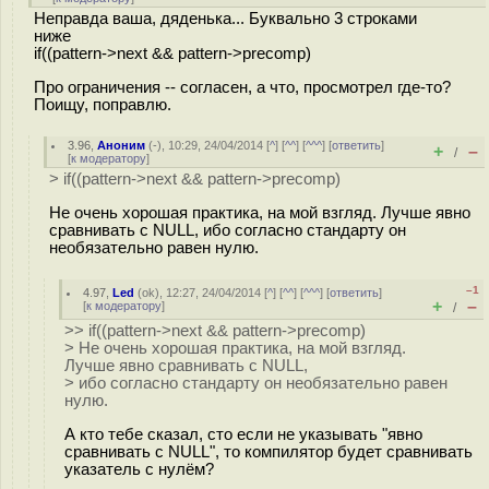
Неправда ваша, дяденька... Буквально 3 строками
ниже
if((pattern->next && pattern->precomp)
Про ограничения -- согласен, а что, просмотрел где-то?
Поищу, поправлю.
3.96
,
Аноним
(
-
), 10:29, 24/04/2014 [
^
] [
^^
] [
^^^
] [
ответить
]
+
–
/
[
к модератору
]
> if((pattern->next && pattern->precomp)
Не очень хорошая практика, на мой взгляд. Лучше явно
сравнивать с NULL, ибо согласно стандарту он
необязательно равен нулю.
–1
4.97
,
Led
(
ok
), 12:27, 24/04/2014 [
^
] [
^^
] [
^^^
] [
ответить
]
+
–
[
к модератору
]
/
>> if((pattern->next && pattern->precomp)
> Не очень хорошая практика, на мой взгляд.
Лучше явно сравнивать с NULL,
> ибо согласно стандарту он необязательно равен
нулю.
А кто тебе сказал, сто если не указывать "явно
сравнивать с NULL", то компилятор будет сравнивать
указатель с нулём?