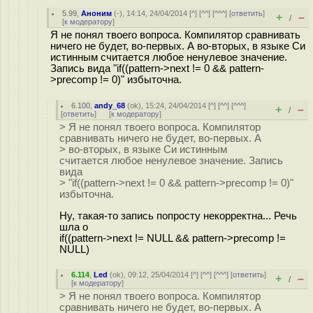
5.99
,
Аноним
(
-
), 14:14, 24/04/2014 [
^
] [
^^
] [
^^^
] [
ответить
]
+
–
/
[
к модератору
]
Я не понял твоего вопроса. Компилятор сравнивать
ничего не будет, во-первых. А во-вторых, в языке Си
истинным считается любое ненулевое значение.
Запись вида "if((pattern->next != 0 && pattern-
>precomp != 0)" избыточна.
6.100
,
andy_68
(
ok
), 15:24, 24/04/2014 [
^
] [
^^
] [
^^^
]
+
–
/
[
ответить
]
[
к модератору
]
> Я не понял твоего вопроса. Компилятор
сравнивать ничего не будет, во-первых. А
> во-вторых, в языке Си истинным
считается любое ненулевое значение. Запись
вида
> "if((pattern->next != 0 && pattern->precomp != 0)"
избыточна.
Ну, такая-то запись попросту некорректна... Речь
шла о
if((pattern->next != NULL && pattern->precomp !=
NULL)
6.114
,
Led
(
ok
), 09:12, 25/04/2014 [
^
] [
^^
] [
^^^
] [
ответить
]
+
–
/
[
к модератору
]
> Я не понял твоего вопроса. Компилятор
сравнивать ничего не будет, во-первых. А