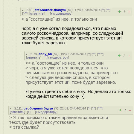
5.61
,
YetAnotherOnanym
(
ok
), 17:40, 23/04/2014 [
^
] [
^^
]
+
–
/
[
^^^
] [
ответить
]
[
к модератору
]
> а "состоящие" из нее, и только они
чорт, а я уже хотел порадоваться, что письмо
самого роскомнадзора, например, со следующей
версией списка, в котором присутствует этот url,
тоже будет зарезано.
6.74
,
andy_68
(
ok
), 19:30, 23/04/2014 [
^
] [
^^
] [
^^^
]
+
–
/
[
ответить
]
[
к модератору
]
>> а "состоящие" из нее, и только они
> чорт, а я уже хотел порадоваться, что
письмо самого роскомнадзора, например, со
> следующей версией списка, в котором
присутствует этот url, тоже будет зарезано.
Я умею стрелять себе в ногу. Но делаю это только
когда действительно хочу ;-)
2.111
,
свободный бздун
(
?
), 21:01, 24/04/2014 [
^
] [
^^
] [
^^^
]
+
–
/
[
ответить
]
[
↑
] [
к модератору
]
> Я так понимаю с таким правилом зарежется и
текст, где будет присутствовать
> эта ссылка?