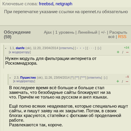
Ключевые слова:
freebsd
,
netgraph
При перепечатке указание ссылки на opennet.ru обязательно
Обсуждение
Ajax
|
1 уровень
|
Линейный
|
+/-
|
Раскрыть
(59)
всё
|
RSS
+24
1.1
,
danfe
(
ok
), 11:20, 23/04/2014 [
ответить
] [
﹢﹢﹢
] [
· · ·
]
[
↓
]
+
–
[
к модератору
]
/
Нужен модуль для фильтрации интернета от
Роскомнадзора.
–5
2.3
,
Пушистик
(
ok
), 11:26, 23/04/2014 [
^
] [
^^
] [
^^^
] [
ответить
]
[
↓
]
+
–
[
к модератору
]
/
В последнее время всё больше и больше стал
замечать, что безобидные сайты блокируют ни за
что. Причём не только на русском и англ языках.
Ещё полно всяких неадекватов, которые специально ищут
сайты, и пишут заяву на их закрытие. Потом, в своих
блогах красуются, статейки с фотками об проделанной
работе.
Развлекаются так, короче.