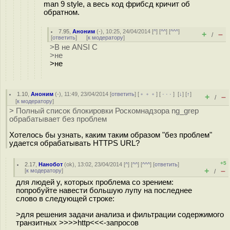
man 9 style, а весь код фрибсд кричит об
обратном.
7.95
,
Аноним
(
-
), 10:25, 24/04/2014 [
^
] [
^^
] [
^^^
]
+
–
/
[
ответить
]
[
к модератору
]
>В не ANSI C
>не
>не
1.10
,
Аноним
(
-
), 11:49, 23/04/2014 [
ответить
] [
﹢﹢﹢
] [
· · ·
]
[
↓
] [
↑
]
+
–
/
[
к модератору
]
> Полный список блокировки Роскомнадзора ng_grep
обрабатывает без проблем
Хотелось бы узнать, каким таким образом "без проблем"
удается обрабатывать HTTPS URL?
+5
2.17
,
Нанобот
(
ok
), 13:02, 23/04/2014 [
^
] [
^^
] [
^^^
] [
ответить
]
+
–
[
к модератору
]
/
для людей у, которых проблема со зрением:
попробуйте навести большую лупу на последнее
слово в следующей строке:
>для решения задачи анализа и фильтрации содержимого
транзитных >>>>http<<<-запросов