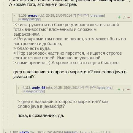
А кроме того, это еще и быстрее.
3.109
,
некто
(
ok
), 20:28, 24/04/2014 [
^
] [
^^
] [
^^^
] [
ответить
]
+
–
/
[
к модератору
]
>> инструменты на базе регулярок известны своей
"отзывчивостью" вложенным и сложным
выражениям...
> Регулярками там пока не пахнет, хотя может быть по
настроению и добавлю,
> благо есть куда.
> Http заголовок частино парсится, и ищется строгое
соответствие полей. Именно по указанной
> вами причине ;-) А кроме того, это еще и быстрее.
grep в названии это просто маркетинг? как слово java в
javascript?
4.113
,
andy_68
(
ok
), 04:25, 25/04/2014 [
^
] [
^^
] [
^^^
] [
ответить
]
+
–
/
[
к модератору
]
> grep в названии это просто маркетинг? как
слово java в javascript?
пока, к сожалению, да.
1.102
,
некто
(
ok
), 16:12, 24/04/2014 [
ответить
] [
﹢﹢﹢
] [
· · ·
]
[
↓
] [
↑
]