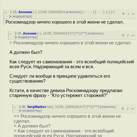
1.19
,
Аноним
(
-
), 13:09, 23/04/2014 [
ответить
] [
﹢﹢﹢
] [
· · ·
]
[
↓
] [
↑
]
+
–
/
[
к модератору
]
Роскомнадзор ничего хорошего в этой жизни не сделал.
2.23
,
Аноним
(
-
), 14:08, 23/04/2014 [
^
] [
^^
] [
^^^
] [
ответить
]
+
–
/
[
к модератору
]
> Роскомнадзор ничего хорошего в этой жизни не сделал.
А должен был?
Как следует из самоназвания - это всеобщий полицейский
всея Руси. Надзирающий за всем и вся.
Следует ли вообще в принципе удивляться его
существованию?
Кстати, в качестве девиза Роскомнадзору предлагаю
старинную фразу - "Кто устережет сторожей?"
3.30
,
SergMarkov
(
ok
), 14:50, 23/04/2014 [
^
] [
^^
] [
^^^
] [
ответить
]
+
–
/
[
к модератору
]
>> Роскомнадзор ничего хорошего в этой жизни не
сделал.
> А должен был?
> Как следует из самоназвания - это всеобщий
полицейский всея Руси. Надзирающий за