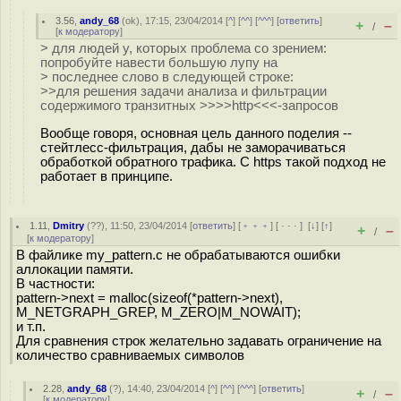
3.56
,
andy_68
(
ok
), 17:15, 23/04/2014 [
^
] [
^^
] [
^^^
] [
ответить
]
+
–
/
[
к модератору
]
> для людей у, которых проблема со зрением:
попробуйте навести большую лупу на
> последнее слово в следующей строке:
>>для решения задачи анализа и фильтрации
содержимого транзитных >>>>http<<<-запросов
Вообще говоря, основная цель данного поделия --
стейтлесс-фильтрация, дабы не заморачиваться
обработкой обратного трафика. С https такой подход не
работает в принципе.
1.11
,
Dmitry
(
??
), 11:50, 23/04/2014 [
ответить
] [
﹢﹢﹢
] [
· · ·
]
[
↓
] [
↑
]
+
–
/
[
к модератору
]
В файлике my_pattern.c не обрабатываются ошибки
аллокации памяти.
В частности:
pattern->next = malloc(sizeof(*pattern->next),
M_NETGRAPH_GREP, M_ZERO|M_NOWAIT);
и т.п.
Для сравнения строк желательно задавать ограничение на
количество сравниваемых символов
2.28
,
andy_68
(
?
), 14:40, 23/04/2014 [
^
] [
^^
] [
^^^
] [
ответить
]
+
–
/
[
к модератору
]