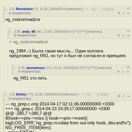
+1
1.5
,
Revolution
(
?
), 11:30, 23/04/2014 [
ответить
] [
﹢﹢﹢
] [
· · ·
]
[
↓
] [
↑
]
+
–
[
к модератору
]
/
ng_roskomnadzor
+1
2.55
,
andy_68
(
ok
), 17:08, 23/04/2014 [
^
] [
^^
] [
^^^
] [
ответить
]
+
–
[
к модератору
]
/
> ng_roskomnadzor
ng_1984 ;-) Была такая мысль... Один коллега
предложил ng_f451, но тут я был не согласен в принципе.
+1
3.79
,
anonymous
(
??
), 21:24, 23/04/2014 [
^
] [
^^
] [
^^^
] [
ответить
]
+
–
[
к модератору
]
/
ng_f451 это пять
1.8
,
Dmitry
(
??
), 11:40, 23/04/2014 [
ответить
] [
﹢﹢﹢
] [
· · ·
]
[
↓
] [
↑
]
+
–
/
[
к модератору
]
--- ng_grep.c.orig 2014-04-17 02:11:36.000000000 +0300
+++ ng_grep.c 2014-04-23 10:39:17.000000000 +0300
@@ -280,7 +280,7 @@
if(hook==priv->miss || hook==priv->meet){
log(LOG_ERR,"ng_grep::rcvdata from out-only hook, discard!\n");
NG_FREE_ITEM(item);