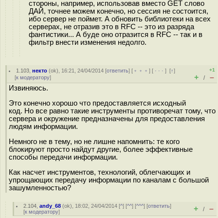
стороны, например, использовав вместо GET слово
ДАЙ, точнее можем конечно, но сессия не состоится,
ибо сервер не поймет. А обновить библиотеки на всех
серверах, не отразив это в RFC -- это из разряда
фантистики... А буде оно отразится в RFC -- так и в
фильтр внести изменения недолго.
+1
1.103
,
некто
(
ok
), 16:21, 24/04/2014 [
ответить
] [
﹢﹢﹢
] [
· · ·
]
[
↑
]
+
–
[
к модератору
]
/
Извиняюсь.
Это конечно хорошо что предоставляется исходный
код. Но все равно такие инструменты противоречат тому, что
сервера и окружение предназначены для предоставления
людям информации.
Немного не в тему, но не лишне напомнить: те кого
блокируют просто найдут другие, более эффективные
способы передачи информации.
Как насчет инструментов, технологий, облегчающих и
упрощающих передачу информации по каналам с большой
зашумленностью?
2.104
,
andy_68
(
ok
), 18:02, 24/04/2014 [
^
] [
^^
] [
^^^
] [
ответить
]
+
–
/
[
к модератору
]