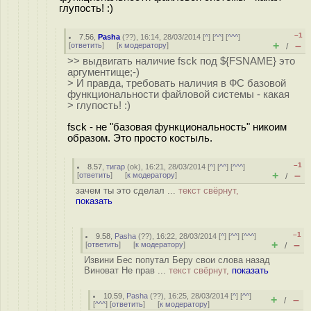
глупость! :)
–1
7.56
,
Pasha
(
??
), 16:14, 28/03/2014 [
^
] [
^^
] [
^^^
]
+
–
[
ответить
]
[
к модератору
]
/
>> выдвигать наличие fsck под ${FSNAME} это
аргументище;-)
> И правда, требовать наличия в ФС базовой
функциональности файловой системы - какая
> глупость! :)
fsck - не "базовая функциональность" никоим
образом. Это просто костыль.
–1
8.57
,
тигар
(
ok
), 16:21, 28/03/2014 [
^
] [
^^
] [
^^^
]
+
–
[
ответить
]
[
к модератору
]
/
зачем ты это сделал ...
текст свёрнут,
показать
–1
9.58
,
Pasha
(
??
), 16:22, 28/03/2014 [
^
] [
^^
] [
^^^
]
+
–
[
ответить
]
[
к модератору
]
/
Извини Бес попутал Беру свои слова назад
Виноват Не прав ...
текст свёрнут,
показать
10.59
,
Pasha
(
??
), 16:25, 28/03/2014 [
^
] [
^^
]
+
–
/
[
^^^
] [
ответить
]
[
к модератору
]