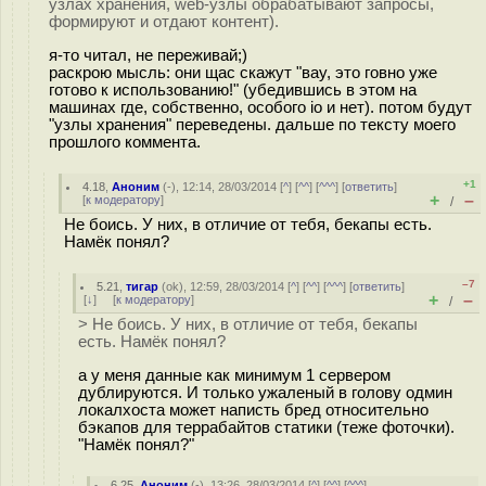
узлах хранения, web-узлы обрабатывают запросы,
формируют и отдают контент).
я-то читал, не переживай;)
раскрою мысль: они щас скажут "вау, это говно уже
готово к использованию!" (убедившись в этом на
машинах где, собственно, особого io и нет). потом будут
"узлы хранения" переведены. дальше по тексту моего
прошлого коммента.
+1
4.18
,
Аноним
(
-
), 12:14, 28/03/2014 [
^
] [
^^
] [
^^^
] [
ответить
]
+
–
[
к модератору
]
/
Не боись. У них, в отличие от тебя, бекапы есть.
Намёк понял?
–7
5.21
,
тигар
(
ok
), 12:59, 28/03/2014 [
^
] [
^^
] [
^^^
] [
ответить
]
+
–
[
↓
] [
к модератору
]
/
> Не боись. У них, в отличие от тебя, бекапы
есть. Намёк понял?
а у меня данные как минимум 1 сервером
дублируются. И только ужаленый в голову одмин
локалхоста может написть бред относительно
бэкапов для террабайтов статики (теже фоточки).
"Намёк понял?"
6.25
,
Аноним
(
-
), 13:26, 28/03/2014 [
^
] [
^^
] [
^^^
]