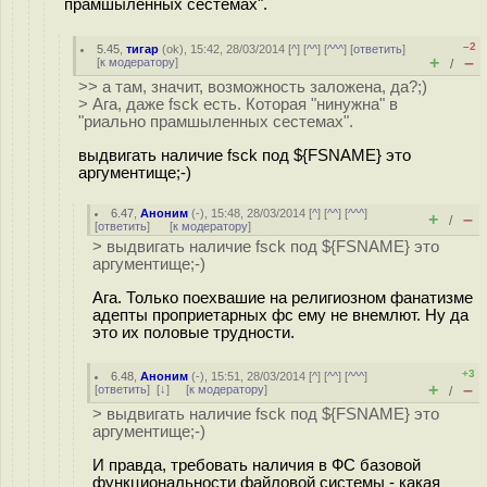
прамшыленных сестемах".
–2
5.45
,
тигар
(
ok
), 15:42, 28/03/2014 [
^
] [
^^
] [
^^^
] [
ответить
]
+
–
[
к модератору
]
/
>> а там, значит, возможность заложена, да?;)
> Ага, даже fsck есть. Которая "нинужна" в
"риально прамшыленных сестемах".
выдвигать наличие fsck под ${FSNAME} это
аргументище;-)
6.47
,
Аноним
(
-
), 15:48, 28/03/2014 [
^
] [
^^
] [
^^^
]
+
–
/
[
ответить
]
[
к модератору
]
> выдвигать наличие fsck под ${FSNAME} это
аргументище;-)
Ага. Только поехвашие на религиозном фанатизме
адепты проприетарных фс ему не внемлют. Ну да
это их половые трудности.
+3
6.48
,
Аноним
(
-
), 15:51, 28/03/2014 [
^
] [
^^
] [
^^^
]
+
–
[
ответить
]
[
↓
] [
к модератору
]
/
> выдвигать наличие fsck под ${FSNAME} это
аргументище;-)
И правда, требовать наличия в ФС базовой
функциональности файловой системы - какая