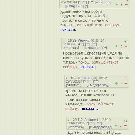
28/03/2014 [
^
] [
^^
] [
^^^
] [
ответить
]
+
–
/
[
к модератору
]
удиви меня - попробуй
подумать ну или _хотябы_
прочесть сабж и то на что
была т...
большой текст свёрнут,
показать
18.99
,
Аноним
(
-
), 07:14,
+1
29/03/2014 [
^
] [
^^
] [
^^^
]
+
–
/
[
ответить
]
[
к модератору
]
Посмотрел Сопоставил Судя по
количеству слов пoпaболь в постах
тигара - похо...
большой текст
свёрнут,
показать
19.101
,
тигар
(
ok
), 09:05,
–1
29/03/2014 [
^
] [
^^
] [
^^^
]
+
–
/
[
ответить
]
[
к модератору
]
кроме гыгыгы ответить
нечего, извини которого из
если ты пытаешься
намекнут...
большой текст
свёрнут,
показать
20.112
,
Аноним
(
-
), 22:10,
+1
29/03/2014 [
^
] [
^^
] [
^^^
]
+
–
/
[
ответить
]
[
к модератору
]
Да я и не сомневался Ну да,