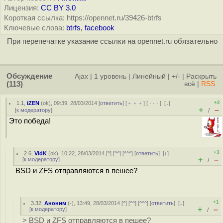
Лицензия:
CC BY 3.0
Короткая ссылка: https://opennet.ru/39426-btrfs
Ключевые слова:
btrfs
,
facebook
При перепечатке указание ссылки на opennet.ru обязательно
Обсуждение
Ajax
|
1 уровень
|
Линейный
|
+/-
|
Раскрыть
(113)
всё
|
RSS
+2
1.1
,
iZEN
(
ok
), 09:39, 28/03/2014 [
ответить
] [
﹢﹢﹢
] [
· · ·
]
[
↓
]
+
–
[
к модератору
]
/
Это победа!
+3
2.6
,
VldK
(
ok
), 10:22, 28/03/2014 [
^
] [
^^
] [
^^^
] [
ответить
]
[
↓
]
+
–
[
к модератору
]
/
BSD и ZFS отправляются в пешее?
+1
3.32
,
Аноним
(
-
), 13:49, 28/03/2014 [
^
] [
^^
] [
^^^
] [
ответить
]
[
↓
]
+
–
[
к модератору
]
/
> BSD и ZFS отправляются в пешее?