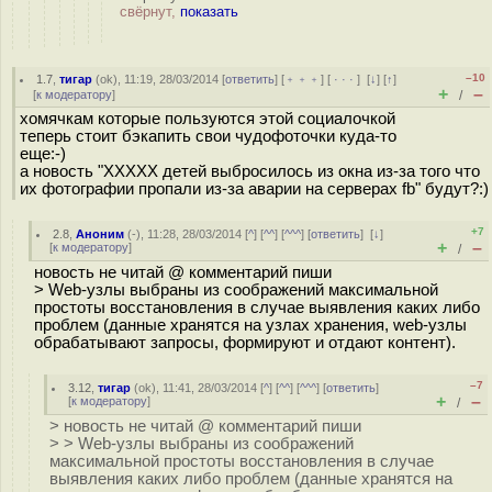
свёрнут,
показать
–10
1.7
,
тигар
(
ok
), 11:19, 28/03/2014 [
ответить
] [
﹢﹢﹢
] [
· · ·
]
[
↓
] [
↑
]
+
–
[
к модератору
]
/
хомячкам которые пользуются этой социалочкой
теперь стоит бэкапить свои чудофоточки куда-то
еще:-)
а новость "XXXXX детей выбросилось из окна из-за того что
их фотографии пропали из-за аварии на серверах fb" будут?:)
+7
2.8
,
Аноним
(
-
), 11:28, 28/03/2014 [
^
] [
^^
] [
^^^
] [
ответить
]
[
↓
]
+
–
[
к модератору
]
/
новость не читай @ комментарий пиши
> Web-узлы выбраны из соображений максимальной
простоты восстановления в случае выявления каких либо
проблем (данные хранятся на узлах хранения, web-узлы
обрабатывают запросы, формируют и отдают контент).
–7
3.12
,
тигар
(
ok
), 11:41, 28/03/2014 [
^
] [
^^
] [
^^^
] [
ответить
]
+
–
[
к модератору
]
/
> новость не читай @ комментарий пиши
> > Web-узлы выбраны из соображений
максимальной простоты восстановления в случае
выявления каких либо проблем (данные хранятся на