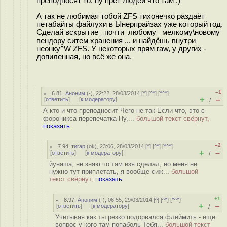
преподносят то, ну прёт людей что там :)
А так не любимая тобой ZFS тихонечко раздаёт
петабайты файлухи в Ынерпрайзах уже который год.
Сделай вскрытие _почти_любому_ мелкому\новому
вендору ситем хранения ... и найдёшь внутри
неонку^W ZFS. У некоторых прям raw, у других -
допиленная, но всё же она.
–1
6.81
,
Аноним
(
-
), 22:22, 28/03/2014 [
^
] [
^^
] [
^^^
]
+
–
[
ответить
]
[
к модератору
]
/
А кто и что преподносит Чего не так Если что, это с
фороникса перепечатка Ну,...
большой текст свёрнут,
показать
–2
7.94
,
тигар
(
ok
), 23:06, 28/03/2014 [
^
] [
^^
] [
^^^
]
+
–
[
ответить
]
[
к модератору
]
/
йунаша, не знаю чо там изя сделал, но меня не
нужно тут приплетать, я вообще сиж...
большой
текст свёрнут,
показать
+1
8.97
,
Аноним
(
-
), 06:55, 29/03/2014 [
^
] [
^^
] [
^^^
]
+
–
[
ответить
]
[
к модератору
]
/
Учитывая как ты резко подорвался флеймить - еще
вопрос у кого там пoпaболь Тебя...
большой текст