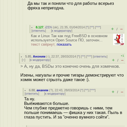
Да мы так и поняли что для работы всерьез
фряха непригодна.
8.127
,
iZEN
(
ok
), 21:35, 01/04/2014 [
^
] [
^^
] [
^^^
]
+
–
/
[
ответить
]
[
к модератору
]
Как и Linux Так как под FreeBSD в основном
используется Open Source ПО, заточен...
текст свёрнут,
показать
+1
5.85
,
Аноним
(
-
), 22:37, 28/03/2014 [
^
] [
^^
] [
^^^
] [
ответить
]
+
–
[
↑
] [
к модератору
]
/
> А, ну да, BSDы это конечно очень для хомячков.
Изены, нагуалы и прочие тигары демонстрируют что
хомяк может сгрызть даже такое :).
6.88
,
ананим
(
?
), 22:43, 28/03/2014 [
^
] [
^^
] [
^^^
]
+
–
/
[
ответить
]
[
к модератору
]
Та ну.
Выёживаются больше.
Чем глубже предметно говоришь с ними, тем
польше понимаешь — фишка у них такая. Пыль в
глаза пустить. И за "оченно вумного сойти".