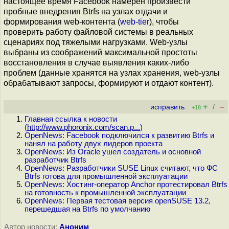
настоящее время Facebook намерен произвести
пробные внедрения Btrfs на узлах отдачи и
формирования web-контента (
web-tier
), чтобы
проверить работу файловой системы в реальных
сценариях под тяжелыми нагрузками. Web-узлы
выбраны из соображений максимальной простоты
восстановления в случае выявления каких-либо
проблем (данные хранятся на узлах хранения, web-узлы
обрабатывают запросы, формируют и отдают контент).
+
–
исправить
/
+18
Главная ссылка к новости
(
http://www.phoronix.com/scan.p...
)
OpenNews: Facebook подключился к развитию Btrfs и
нанял на работу двух лидеров проекта
OpenNews: Из Oracle ушел создатель и основной
разработчик Btrfs
OpenNews: Разработчики SUSE Linux считают, что ФС
Btrfs готова для промышленной эксплуатации
OpenNews: Хостинг-оператор Anchor протестировал Btrfs
на готовность к промышленной эксплуатации
OpenNews: Первая тестовая версия openSUSE 13.2,
перешедшая на Btrfs по умолчанию
Автор новости:
Аноним