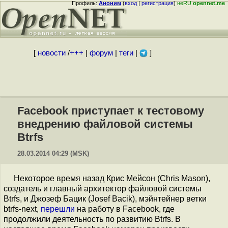
Профиль:
Аноним
(
вход
|
регистрация
)
неRU
opennet.me
[
новости
/
+++
|
форум
|
теги
|
]
Facebook приступает к тестовому
внедрению файловой системы
Btrfs
28.03.2014 04:29 (MSK)
Некоторое время назад Крис Мейсон (Chris Mason),
создатель и главный архитектор файловой системы
Btrfs, и Джозеф Бацик (Josef Bacik), мэйнтейнер ветки
btrfs-next,
перешли
на работу в Facebook, где
продолжили деятельность по развитию Btrfs. В