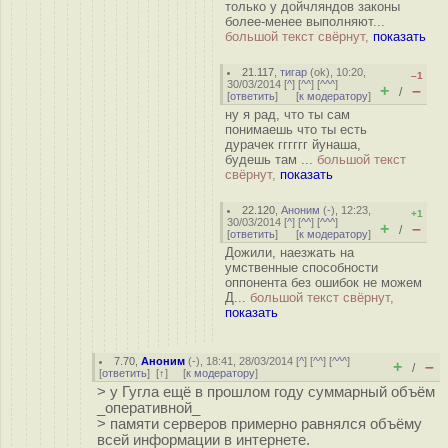
только у дойчляндов законы
более-менее выполняют...
большой текст свёрнут,
показать
21.117
,
тигар
(
ok
), 10:20,
–1
30/03/2014 [
^
] [
^^
] [
^^^
]
+
–
/
[
ответить
]
[
к модератору
]
ну я рад, что ты сам
понимаешь что ты есть
дурачек гггггг йунаша,
будешь там ...
большой текст
свёрнут,
показать
22.120
,
Аноним
(
-
), 12:23,
+1
30/03/2014 [
^
] [
^^
] [
^^^
]
+
–
/
[
ответить
]
[
к модератору
]
Дожили, наезжать на
умственные способности
оппонента без ошибок не можем
Д...
большой текст свёрнут,
показать
7.70
,
Аноним
(
-
), 18:41, 28/03/2014 [
^
] [
^^
] [
^^^
]
+
–
/
[
ответить
]
[
↑
] [
к модератору
]
> у Гугла ещё в прошлом году суммарный объём
_оперативной_
> памяти серверов примерно равнялся объёму
всей информации в интернете.