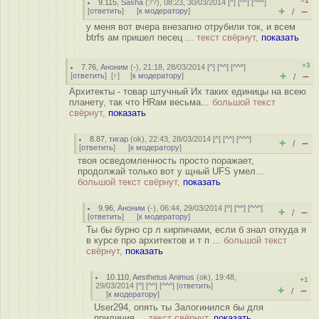
–1
9.115
,
Sasha
(
??
), 08:23, 30/03/2014 [
^
] [
^^
] [
^^^
]
+
–
[
ответить
]
[
к модератору
]
/
у меня вот вчера внезапно отрубили ток, и всем
btrfs ам пришел песец ...
текст свёрнут,
показать
+3
7.76
,
Аноним
(
-
), 21:18, 28/03/2014 [
^
] [
^^
] [
^^^
]
+
–
[
ответить
]
[
↑
] [
к модератору
]
/
Архитекты - товар штучный Их таких единицы на всею
планету, так что HRам весьма...
большой текст
свёрнут,
показать
8.87
,
тигар
(
ok
), 22:43, 28/03/2014 [
^
] [
^^
] [
^^^
]
+
–
/
[
ответить
]
[
к модератору
]
твоя осведомленность просто поражает,
продолжай только вот у щный UFS умел...
большой текст свёрнут,
показать
9.96
,
Аноним
(
-
), 06:44, 29/03/2014 [
^
] [
^^
] [
^^^
]
+
–
/
[
ответить
]
[
к модератору
]
Ты бы бурно ср л кирпичами, если б знал откуда я
в курсе про архитектов и т п ...
большой текст
свёрнут,
показать
10.110
,
Aesthetus Animus
(
ok
), 19:48,
+1
29/03/2014 [
^
] [
^^
] [
^^^
] [
ответить
]
+
–
/
[
к модератору
]
User294, опять ты Залогинился бы для
приличия ...
текст свёрнут,
показать