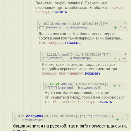
Гюлчатай, открой личико С Раскрой нам
сиволапым где ты работаешь, чтобы мы ...
текст
свёрнут,
показать
+2
10.121
,
Аноним
(
-
), 12:33, 30/03/2014 [
^
] [
^^
]
+
–
[
^^^
] [
ответить
]
[
к модератору
]
/
Да практически любая более-менее жирная
софтварная компания периодически факапае...
текст свёрнут,
показать
–3
11.122
,
AnonuS
(
?
), 01:49, 31/03/2014 [
^
] [
^^
]
+
–
[
^^^
] [
ответить
]
[
к модератору
]
/
Личико так и не открыл Когда это выпуск
масдайки переносили как минимум на три...
большой текст свёрнут,
показать
12.124
,
Аноним
(
-
), 10:58, 01/04/2014 [
^
]
+
–
/
[
^^
] [
^^^
] [
ответить
]
[
к модератору
]
Ну ты как бы не налоговая, поэтому
отчитываться перед тобой я не собираюсь У
те...
большой текст свёрнут,
показать
+3
3.63
,
Anonymus
(
?
), 17:26, 28/03/2014 [
^
] [
^^
] [
^^^
] [
ответить
]
[
↓
]
+
–
[
↑
] [
к модератору
]
/
бацик женится на русской, так и btrfs поимеет шансы на
пешее