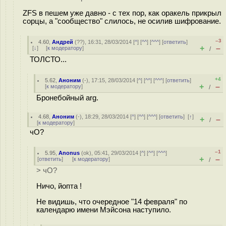
ZFS в пешем уже давно - с тех пор, как оракель прикрыл
сорцы, а "сообщество" слилось, не осилив шифрование.
–3
4.60
,
Андрей
(
??
), 16:31, 28/03/2014 [
^
] [
^^
] [
^^^
] [
ответить
]
+
–
[
↓
] [
к модератору
]
/
ТОЛСТО...
+4
5.62
,
Аноним
(
-
), 17:15, 28/03/2014 [
^
] [
^^
] [
^^^
] [
ответить
]
+
–
[
к модератору
]
/
Бронебойный arg.
4.68
,
Аноним
(
-
), 18:29, 28/03/2014 [
^
] [
^^
] [
^^^
] [
ответить
]
[
↑
]
+
–
/
[
к модератору
]
чО?
–1
5.95
,
Anonus
(
ok
), 05:41, 29/03/2014 [
^
] [
^^
] [
^^^
]
+
–
[
ответить
]
[
к модератору
]
/
> чО?
Ничо, йопта !
Не видишь, что очередное "14 февраля" по
календарю имени Мэйсона наступило.