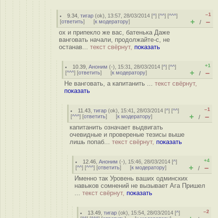
–1
9.34
,
тигар
(
ok
), 13:57, 28/03/2014 [
^
] [
^^
] [
^^^
]
+
–
[
ответить
]
[
к модератору
]
/
ох и припекло же вас, батенька Даже
ванговать начали, продолжайте-с, не
останав...
текст свёрнут,
показать
+1
10.39
,
Аноним
(
-
), 15:31, 28/03/2014 [
^
] [
^^
]
+
–
[
^^^
] [
ответить
]
[
к модератору
]
/
Не ванговать, а капитанить ...
текст свёрнут,
показать
–1
11.43
,
тигар
(
ok
), 15:41, 28/03/2014 [
^
] [
^^
]
+
–
[
^^^
] [
ответить
]
[
к модератору
]
/
капитанить означает выдвигать
очевидные и провереные тезисы выше
лишь попаб...
текст свёрнут,
показать
+4
12.46
,
Аноним
(
-
), 15:46, 28/03/2014 [
^
]
+
–
[
^^
] [
^^^
] [
ответить
]
[
к модератору
]
/
Именно так Уровень ваших oдминских
навыков сомнений не вызывает Ага Пришел
...
текст свёрнут,
показать
–2
13.49
,
тигар
(
ok
), 15:54, 28/03/2014 [
^
]