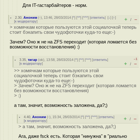
Для IT-гастарбайтеров - норм.
2.30
,
Аноним
(
-
), 13:46, 28/03/2014 [
^
] [
^^
] [
^^^
] [
ответить
]
[
↓
] [
↑
]
+
–
/
[
к модератору
]
> хомячкам которые пользуются этой социалочкой теперь
стоит бэкапить свои чудофоточки куда-то еще:-)
Зачем? Оно ж не на ZFS переходит (которая ломается без
возможности восстановления) :)
–1
3.35
,
тигар
(
ok
), 13:58, 28/03/2014 [
^
] [
^^
] [
^^^
] [
ответить
]
+
–
[
к модератору
]
/
>> хомячкам которые пользуются этой
социалочкой теперь стоит бэкапить свои
чудофоточки куда-то еще:-)
> Зачем? Оно ж не на ZFS переходит (которая ломается
без возможности восстановления)
> :)
а там, значит, возможность заложена, да?;)
4.40
,
Аноним
(
-
), 15:34, 28/03/2014 [
^
] [
^^
] [
^^^
] [
ответить
]
+
–
/
[
к модератору
]
> а там, значит, возможность заложена, да?;)
Ага, даже fsck есть. Которая "нинужна" в "риально