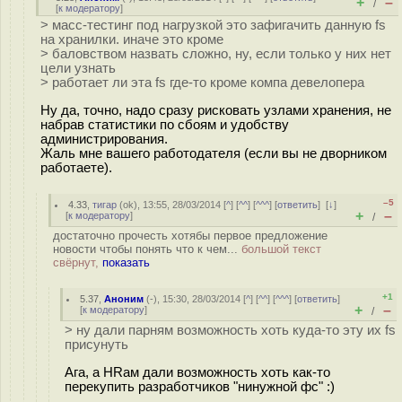
+
–
/
[
к модератору
]
> масс-тестинг под нагрузкой это зафигачить данную fs
на хранилки. иначе это кроме
> баловством назвать сложно, ну, если только у них нет
цели узнать
> работает ли эта fs где-то кроме компа девелопера
Ну да, точно, надо сразу рисковать узлами хранения, не
набрав статистики по сбоям и удобству
администрирования.
Жаль мне вашего работодателя (если вы не дворником
работаете).
–5
4.33
,
тигар
(
ok
), 13:55, 28/03/2014 [
^
] [
^^
] [
^^^
] [
ответить
]
[
↓
]
+
–
[
к модератору
]
/
достаточно прочесть хотябы первое предложение
новости чтобы понять что к чем...
большой текст
свёрнут,
показать
+1
5.37
,
Аноним
(
-
), 15:30, 28/03/2014 [
^
] [
^^
] [
^^^
] [
ответить
]
+
–
[
к модератору
]
/
> ну дали парням возможность хоть куда-то эту их fs
присунуть
Ага, а HRам дали возможность хоть как-то
перекупить разработчиков "нинужной фс" :)