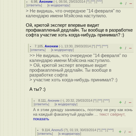
6.98
,
Аноним
(
-
), 06:56, 29/03/2014 [
^
] [
^^
] [
^^^
]
+
–
/
[
ответить
]
[
к модератору
]
> Не видишь, что очередное "14 февраля" по
календарю имени Мэйсона наступило.
Ой, крютой эксперт впервые видит
профакапленый дедлайн. Ты вообще в разработке
софта участие хоть когда-нибудь принимал? :)
7.105
,
Аноним
(
-
), 13:30, 29/03/2014 [
^
] [
^^
] [
^^^
]
+
–
/
[
ответить
]
[
к модератору
]
>> Не видишь, что очередное "14 февраля" по
календарю имени Мэйсона наступило.
> Ой, крютой эксперт впервые видит
профакапленый дедлайн. Ты вообще в
разработке софта
> участие хоть когда-нибудь принимал? :)
А ты? :)
8.111
,
Аноним
(
-
), 20:32, 29/03/2014 [
^
] [
^^
] [
^^^
]
+
–
/
[
ответить
]
[
к модератору
]
А я этим декаду занимаюсь, поэтому не ржу как конь
на каждый факапнутый дедлайн ...
текст свёрнут,
показать
9.114
,
AnonuS
(
?
), 01:19, 30/03/2014 [
^
] [
^^
] [
^^^
]
+
–
/
[
ответить
]
[
к модератору
]