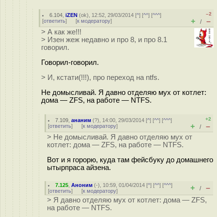
–2
6.104
,
iZEN
(
ok
), 12:52, 29/03/2014 [
^
] [
^^
] [
^^^
]
+
–
[
ответить
]
[
к модератору
]
/
> А как же!!!
> Изен жеж недавно и про 8, и про 8.1
говорил.
Говорил-говорил.
> И, кстати(!!!), про переход на ntfs.
Не домысливай. Я давно отделяю мух от котлет:
дома — ZFS, на работе — NTFS.
+2
7.109
,
ананим
(
?
), 14:00, 29/03/2014 [
^
] [
^^
] [
^^^
]
+
–
[
ответить
]
[
к модератору
]
/
> Не домысливай. Я давно отделяю мух от
котлет: дома — ZFS, на работе — NTFS.
Вот и я горорю, куда там фейсбуку до домашнего
ытырпраса айзена.
7.125
,
Аноним
(
-
), 10:59, 01/04/2014 [
^
] [
^^
] [
^^^
]
+
–
/
[
ответить
]
[
к модератору
]
> Я давно отделяю мух от котлет: дома — ZFS,
на работе — NTFS.