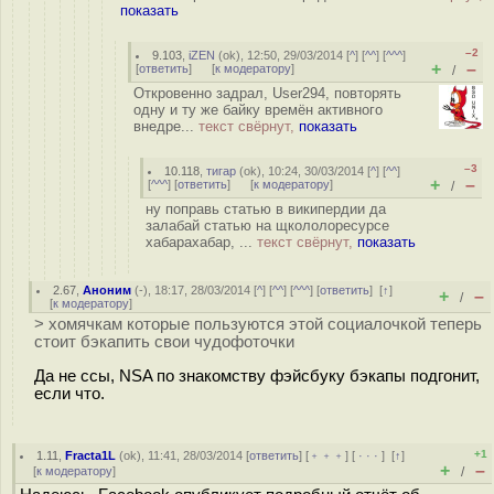
показать
–2
9.103
,
iZEN
(
ok
), 12:50, 29/03/2014 [
^
] [
^^
] [
^^^
]
+
–
[
ответить
]
[
к модератору
]
/
Откровенно задрал, User294, повторять
одну и ту же байку времён активного
внедре...
текст свёрнут,
показать
–3
10.118
,
тигар
(
ok
), 10:24, 30/03/2014 [
^
] [
^^
]
+
–
[
^^^
] [
ответить
]
[
к модератору
]
/
ну поправь статью в википердии да
залабай статью на щкололоресурсе
хабарахабар, ...
текст свёрнут,
показать
2.67
,
Аноним
(
-
), 18:17, 28/03/2014 [
^
] [
^^
] [
^^^
] [
ответить
]
[
↑
]
+
–
/
[
к модератору
]
> хомячкам которые пользуются этой социалочкой теперь
стоит бэкапить свои чудофоточки
Да не ссы, NSA по знакомству фэйсбуку бэкапы подгонит,
если что.
+1
1.11
,
Fracta1L
(
ok
), 11:41, 28/03/2014 [
ответить
] [
﹢﹢﹢
] [
· · ·
]
[
↑
]
+
–
[
к модератору
]
/