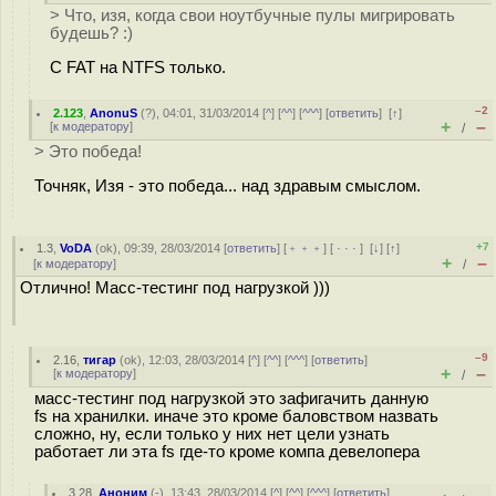
> Что, изя, когда свои ноутбучные пулы мигрировать
будешь? :)
С FAT на NTFS только.
–2
2.123
,
AnonuS
(
?
), 04:01, 31/03/2014 [
^
] [
^^
] [
^^^
] [
ответить
]
[
↑
]
+
–
[
к модератору
]
/
> Это победа!
Точняк, Изя - это победа... над здравым смыслом.
+7
1.3
,
VoDA
(
ok
), 09:39, 28/03/2014 [
ответить
] [
﹢﹢﹢
] [
· · ·
]
[
↓
] [
↑
]
+
–
[
к модератору
]
/
Отлично! Масс-тестинг под нагрузкой )))
–9
2.16
,
тигар
(
ok
), 12:03, 28/03/2014 [
^
] [
^^
] [
^^^
] [
ответить
]
+
–
[
к модератору
]
/
масс-тестинг под нагрузкой это зафигачить данную
fs на хранилки. иначе это кроме баловством назвать
сложно, ну, если только у них нет цели узнать
работает ли эта fs где-то кроме компа девелопера
3.28
,
Аноним
(
-
), 13:43, 28/03/2014 [
^
] [
^^
] [
^^^
] [
ответить
]