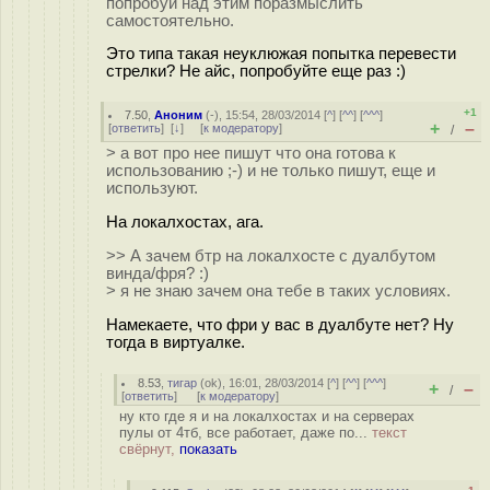
попробуй над этим поразмыслить
самостоятельно.
Это типа такая неуклюжая попытка перевести
стрелки? Не айс, попробуйте еще раз :)
+1
7.50
,
Аноним
(
-
), 15:54, 28/03/2014 [
^
] [
^^
] [
^^^
]
+
–
[
ответить
]
[
↓
] [
к модератору
]
/
> а вот про нее пишут что она готова к
использованию ;-) и не только пишут, еще и
используют.
На локалхостах, ага.
>> А зачем бтр на локалхосте с дуалбутом
винда/фря? :)
> я не знаю зачем она тебе в таких условиях.
Намекаете, что фри у вас в дуалбуте нет? Ну
тогда в виртуалке.
8.53
,
тигар
(
ok
), 16:01, 28/03/2014 [
^
] [
^^
] [
^^^
]
+
–
/
[
ответить
]
[
к модератору
]
ну кто где я и на локалхостах и на серверах
пулы от 4тб, все работает, даже по...
текст
свёрнут,
показать