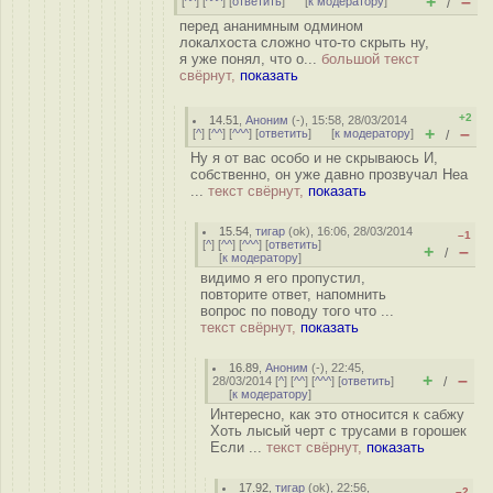
+
–
[
^^
] [
^^^
] [
ответить
]
[
к модератору
]
/
перед ананимным одмином
локалхоста сложно что-то скрыть ну,
я уже понял, что о...
большой текст
свёрнут,
показать
+2
14.51
,
Аноним
(
-
), 15:58, 28/03/2014
+
–
[
^
] [
^^
] [
^^^
] [
ответить
]
[
к модератору
]
/
Ну я от вас особо и не скрываюсь И,
собственно, он уже давно прозвучал Неа
...
текст свёрнут,
показать
15.54
,
тигар
(
ok
), 16:06, 28/03/2014
–1
[
^
] [
^^
] [
^^^
] [
ответить
]
+
–
/
[
к модератору
]
видимо я его пропустил,
повторите ответ, напомнить
вопрос по поводу того что ...
текст свёрнут,
показать
16.89
,
Аноним
(
-
), 22:45,
+
–
28/03/2014 [
^
] [
^^
] [
^^^
] [
ответить
]
/
[
к модератору
]
Интересно, как это относится к сабжу
Хоть лысый черт с трусами в горошек
Если ...
текст свёрнут,
показать
17.92
,
тигар
(
ok
), 22:56,
–2