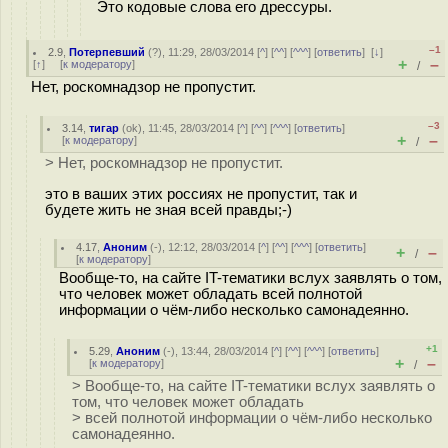
Это кодовые слова его дрессуры.
–1
2.9
,
Потерпевший
(
?
), 11:29, 28/03/2014 [
^
] [
^^
] [
^^^
] [
ответить
]
[
↓
]
+
–
[
↑
] [
к модератору
]
/
Нет, роскомнадзор не пропустит.
–3
3.14
,
тигар
(
ok
), 11:45, 28/03/2014 [
^
] [
^^
] [
^^^
] [
ответить
]
+
–
[
к модератору
]
/
> Нет, роскомнадзор не пропустит.
это в ваших этих россиях не пропустит, так и
будете жить не зная всей правды;-)
4.17
,
Аноним
(
-
), 12:12, 28/03/2014 [
^
] [
^^
] [
^^^
] [
ответить
]
+
–
/
[
к модератору
]
Вообще-то, на сайте IT-тематики вслух заявлять о том,
что человек может обладать всей полнотой
информации о чём-либо несколько самонадеянно.
+1
5.29
,
Аноним
(
-
), 13:44, 28/03/2014 [
^
] [
^^
] [
^^^
] [
ответить
]
+
–
[
к модератору
]
/
> Вообще-то, на сайте IT-тематики вслух заявлять о
том, что человек может обладать
> всей полнотой информации о чём-либо несколько
самонадеянно.