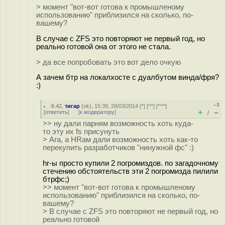
> момент "вот-вот готова к промышленому
использованию" приблизился на сколько, по-
вашему?
В случае с ZFS это повторяют не первый год, но
реально готовой она от этого не стала.
> да все попробовать это вот дело очкую
А зачем бтр на локалхосте с дуалбутом винда/фря?
:)
–3
6.42
,
тигар
(
ok
), 15:39, 28/03/2014 [
^
] [
^^
] [
^^^
]
+
–
[
ответить
]
[
к модератору
]
/
>> ну дали парням возможность хоть куда-
то эту их fs присунуть
> Ага, а HRам дали возможность хоть как-то
перекупить разработчиков "нинужной фс" :)
hr-ы просто купили 2 погромиздов. по загадочному
стечению обстоятельств эти 2 погромизда пилили
бтрфс;)
>> момент "вот-вот готова к промышленому
использованию" приблизился на сколько, по-
вашему?
> В случае с ZFS это повторяют не первый год, но
реально готовой