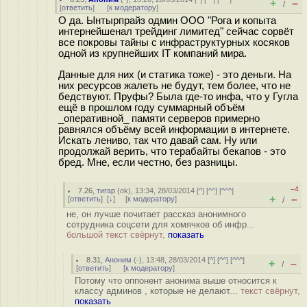
+
–
/
[
ответить
]
[
к модератору
]
О да. Ынтырпрайз одмин ООО "Рога и копыта
интернейшенал трейдинг лимитед" сейчас сорвёт
все покровы тайны с инфраструктурных косяков
одной из крупнейших IT компаний мира.
Данные для них (и статика тоже) - это деньги. На
них ресурсов жалеть не будут, тем более, что не
бедствуют. Пруфы? Была где-то инфа, что у Гугла
ещё в прошлом году суммарный объём
_оперативной_ памяти серверов примерно
равнялся объёму всей информации в интернете.
Искать лениво, так что давай сам. Ну или
продолжай верить, что терабайты бекапов - это
бред. Мне, если честно, без разницы.
–4
7.26
,
тигар
(
ok
), 13:34, 28/03/2014 [
^
] [
^^
] [
^^^
]
+
–
[
ответить
]
[
↓
] [
к модератору
]
/
не, он лучше почитает рассказ анонимного
сотрудника соцсети для хомячков об инфр...
большой текст свёрнут,
показать
8.31
,
Аноним
(
-
), 13:48, 28/03/2014 [
^
] [
^^
] [
^^^
]
+
–
/
[
ответить
]
[
к модератору
]
Потому что оппонент анонима выше относится к
классу админов , которые не делают...
текст свёрнут,
показать