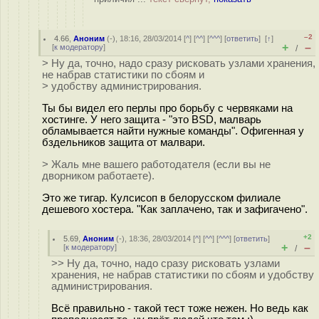
–2
4.66
,
Аноним
(
-
), 18:16, 28/03/2014 [
^
] [
^^
] [
^^^
] [
ответить
]
[
↑
]
+
–
[
к модератору
]
/
> Ну да, точно, надо сразу рисковать узлами хранения,
не набрав статистики по сбоям и
> удобству администрирования.
Ты бы видел его перлы про борьбу с червяками на
хостинге. У него защита - "это BSD, малварь
обламывается найти нужные команды". Офигенная у
бздельников защита от малвари.
> Жаль мне вашего работодателя (если вы не
дворником работаете).
Это же тигар. Кулсисоп в белорусском филиале
дешевого хостера. "Как заплачено, так и зафигачено".
+2
5.69
,
Аноним
(
-
), 18:36, 28/03/2014 [
^
] [
^^
] [
^^^
] [
ответить
]
+
–
[
к модератору
]
/
>> Ну да, точно, надо сразу рисковать узлами
хранения, не набрав статистики по сбоям и удобству
администрирования.
Всё правильно - такой тест тоже нежен. Но ведь как