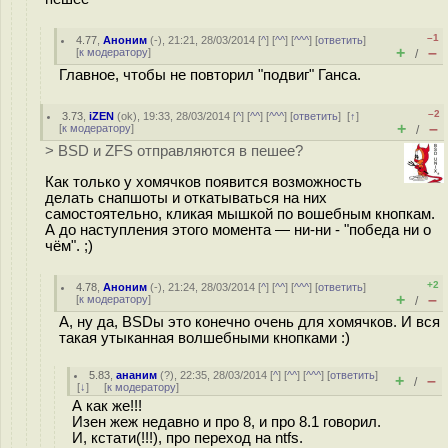
–1
4.77
,
Аноним
(
-
), 21:21, 28/03/2014 [
^
] [
^^
] [
^^^
] [
ответить
]
+
–
[
к модератору
]
/
Главное, чтобы не повторил "подвиг" Ганса.
–2
3.73
,
iZEN
(
ok
), 19:33, 28/03/2014 [
^
] [
^^
] [
^^^
] [
ответить
]
[
↑
]
+
–
[
к модератору
]
/
> BSD и ZFS отправляются в пешее?
Как только у хомячков появится возможность
делать снапшоты и откатываться на них
самостоятельно, кликая мышкой по вошебным кнопкам.
А до наступления этого момента — ни-ни - "победа ни о
чём". ;)
+2
4.78
,
Аноним
(
-
), 21:24, 28/03/2014 [
^
] [
^^
] [
^^^
] [
ответить
]
+
–
[
к модератору
]
/
А, ну да, BSDы это конечно очень для хомячков. И вся
такая утыканная волшебными кнопками :)
5.83
,
ананим
(
?
), 22:35, 28/03/2014 [
^
] [
^^
] [
^^^
] [
ответить
]
+
–
/
[
↓
] [
к модератору
]
А как же!!!
Изен жеж недавно и про 8, и про 8.1 говорил.
И, кстати(!!!), про переход на ntfs.