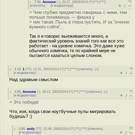
+1
7.90
,
Аноним
(
-
), 22:47, 28/03/2014 [
^
] [
^^
] [
^^^
]
+
–
[
ответить
]
[
к модератору
]
/
> Чем глубже предметно говоришь с ними, тем
польше понимаешь — фишка у
> них такая. Пыль в глаза пустить. И за "оченно
вумного сойти".
Так я и говорю: выеживаются много, а
фактический уровень знаний того как все это
работает - на уровне хомячка. Это даже хуже
обычного хомячка, те по крайней мере не
пытаются казаться целым слоном.
+2
2.19
,
1
(
??
), 12:31, 28/03/2014 [
^
] [
^^
] [
^^^
] [
ответить
]
[
↑
]
+
–
[
к модератору
]
/
Над здравым смыслом
+1
2.65
,
Аноним
(
-
), 18:13, 28/03/2014 [
^
] [
^^
] [
^^^
] [
ответить
]
[
↓
]
+
–
[
к модератору
]
/
> Это победа!
Что, изя, когда свои ноутбучные пулы мигрировать
будешь? :)
+2
3.80
,
andy
(
??
), 21:49, 28/03/2014 [
^
] [
^^
] [
^^^
] [
ответить
]
+
–
[
к модератору
]
/