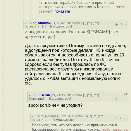
Пять сотен терабайт без fsck в приличной
конторе никак нельзя оставлять Как пов...
текст
свёрнут,
показать
6.72
,
Аноним
(
-
), 19:32, 28/03/2014 [
^
] [
^^
] [
^^^
]
+
–
/
[
ответить
]
[
↑
] [
к модератору
]
> выдвигать наличие fsck под ${FSNAME} это
аргументище;-)
Да, это аргументище. Потому что мир не идеален,
а допущения под которые делали ФС иногда
обламываются. А пересобирать с ноля пул из 20
дисков - на любителя. Поэтому было бы очень
здорово если бы тулза прошлась по ФС,
распарсила все структуры и изолировала и
нейтрализовала бы повреждения, if any, если не
удалось с RAIDа вытащить нормальную копию,
etc.
–1
7.79
,
scrub
(
?
), 21:33, 28/03/2014 [
^
] [
^^
] [
^^^
]
+
–
[
ответить
]
[
к модератору
]
/
zpool scrub чем не угодил?
8.82
,
Аноним
(
-
), 22:34, 28/03/2014 [
^
] [
^^
] [
^^^
]
+
–
/
[
ответить
]
[
к модератору
]
Наверное, тем что это довольно примитивная и
базовая версия того что народ хотел...
текст свёрнут,