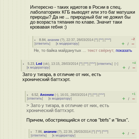
Интересно - таких идиoтoв в Росии в спец.
лаболаториях КГБ выводят или это баг матушки
природы? Да не ... природный баг не дожил бы
до возраста тяпания по клаве. Значит таки
кровавая гебня :)
–2
8.84
,
ананим
(
?
), 22:37, 28/03/2014 [
^
] [
^^
] [
^^^
]
+
–
[
ответить
]
[
к модератору
]
/
Не, то байка майданутых ...
текст свёрнут,
показать
+4
5.23
,
Led
(
ok
), 13:15, 28/03/2014 [
^
] [
^^
] [
^^^
] [
ответить
]
[
↑
]
+
–
[
к модератору
]
/
Зато у тигара, в отличие от них, есть
хронический баттхэрт.
+1
6.52
,
Аноним
(
-
), 16:01, 28/03/2014 [
^
] [
^^
] [
^^^
]
+
–
[
ответить
]
[
к модератору
]
/
> Зато у тигара, в отличие от них, есть
хронический баттхэрт.
Причем, обостряющийся от слов "btrfs" и "linux".
7.86
,
ананим
(
?
), 22:39, 28/03/2014 [
^
] [
^^
] [
^^^
]
+
–
/
[
ответить
]
[
к модератору
]