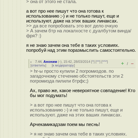
> она от этого не стала.
а вот про нее пишут что она готова к
использованию ;-) и не только пишут, еще и
используют. даже на этих ваших линаксах.
>> да все попробовать это вот дело очкую
> А зачем бтр на локалхосте с дуалбутом винда/
фря? :)
я не знаю зачем она тебе в таких условиях.
попробуй над этим поразмыслить самостоятельно.
7.44
,
Аноним
(
-
), 15:42, 28/03/2014 [
^
] [
^^
] [
^^^
]
+
–
/
[
ответить
]
[
к модератору
]
> hr-ы просто купили 2 погромиздов. по
загадочному стечению обстоятельств эти 2
погромизда пилили бтрфс;)
Ах, право же, какое невероятное совпадение! Кто
бы мог подумать!
> а вот про нее пишут что она готова к
использованию ;-) и не только пишут, еще и
используют. даже на этих ваших линаксах.
Арчекамикадзам поем мы песнь!
> я не знаю зачем она тебе в таких условиях.