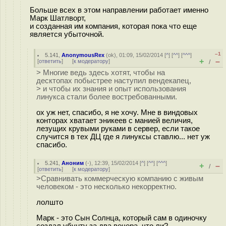
Больше всех в этом направлении работает именно
Марк Шатлворт,
и созданная им компания, которая пока что еще
является убыточной.
–1
5.141
,
AnonymousRex
(
ok
), 01:09, 15/02/2014 [
^
] [
^^
] [
^^^
]
+
–
[
ответить
]
[
к модератору
]
/
> Многие ведь здесь хотят, чтобы на
десктопах побыстрее наступил вендекапец,
> и чтобы их знания и опыт использования
линукса стали более востребованными.
ох уж нет, спасибо, я не хочу. Мне в виндовых
конторах хватает эникеев с манией величия,
лезущих крувыми руками в сервер, если такое
случится в тех ДЦ где я линуксы ставлю... нет уж
спасибо.
5.241
,
Аноним
(
-
), 12:39, 15/02/2014 [
^
] [
^^
] [
^^^
]
+
–
/
[
ответить
]
[
к модератору
]
>Сравнивать коммерческую компанию с живым
человеком - это несколько некорректно.
лолшто
Марк - это Сын Солнца, который сам в одиночку
создал убунту за два вечера, что ли?