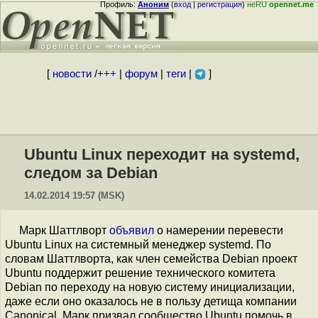
Профиль:
Аноним
(
вход
|
регистрация
)
неRU
opennet.me
[
новости
/
+++
|
форум
|
теги
|
]
Ubuntu Linux переходит на systemd,
следом за Debian
14.02.2014 19:57 (MSK)
Марк Шаттлворт
объявил
о намерении перевести
Ubuntu Linux на системный менеджер systemd. По
словам Шаттлворта, как член семейства Debian проект
Ubuntu поддержит решение технического комитета
Debian по переходу на новую систему инициализации,
даже если оно оказалось не в пользу детища компании
Canonical. Марк призвал сообщество Ubuntu помочь в