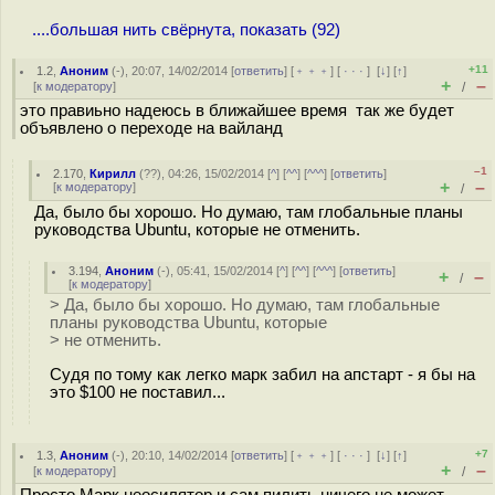
....большая нить свёрнута, показать (92)
+11
1.2
,
Аноним
(
-
), 20:07, 14/02/2014 [
ответить
] [
﹢﹢﹢
] [
· · ·
]
[
↓
] [
↑
]
+
–
[
к модератору
]
/
это правиьно надеюсь в ближайшее время так же будет
объявлено о переходе на вайланд
–1
2.170
,
Кирилл
(
??
), 04:26, 15/02/2014 [
^
] [
^^
] [
^^^
] [
ответить
]
+
–
[
к модератору
]
/
Да, было бы хорошо. Но думаю, там глобальные планы
руководства Ubuntu, которые не отменить.
3.194
,
Аноним
(
-
), 05:41, 15/02/2014 [
^
] [
^^
] [
^^^
] [
ответить
]
+
–
/
[
к модератору
]
> Да, было бы хорошо. Но думаю, там глобальные
планы руководства Ubuntu, которые
> не отменить.
Судя по тому как легко марк забил на апстарт - я бы на
это $100 не поставил...
+7
1.3
,
Аноним
(
-
), 20:10, 14/02/2014 [
ответить
] [
﹢﹢﹢
] [
· · ·
]
[
↓
] [
↑
]
+
–
[
к модератору
]
/