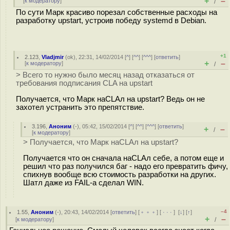
+
–
[
к модератору
]
/
По сути Марк красиво порезал собственные расходы на
разработку upstart, устроив победу systemd в Debian.
+1
2.123
,
Vladjmir
(
ok
), 22:31, 14/02/2014 [
^
] [
^^
] [
^^^
] [
ответить
]
+
–
[
к модератору
]
/
> Всего то нужно было месяц назад отказаться от
требования подписания CLA на upstart
Получается, что Марк наCLAл на upstart? Ведь он не
захотел устранить это препятствие.
3.196
,
Аноним
(
-
), 05:42, 15/02/2014 [
^
] [
^^
] [
^^^
] [
ответить
]
+
–
/
[
к модератору
]
> Получается, что Марк наCLAл на upstart?
Получается что он сначала наCLAл себе, а потом еще и
решил что раз получился баг - надо его превратить фичу,
спихнув вообще всю стоимость разработки на других.
Шатл даже из FAIL-а сделал WIN.
–4
1.55
,
Аноним
(
-
), 20:43, 14/02/2014 [
ответить
] [
﹢﹢﹢
] [
· · ·
]
[
↓
] [
↑
]
+
–
[
к модератору
]
/