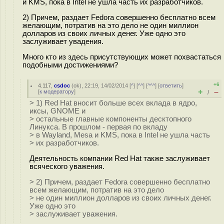
и KMS, пока в Intel не ушла часть их разработчиков.
2) Причем, раздает Fedora совершенно бесплатно всем
желающим, потратив на это дело не один миллион
долларов из своих личных денег. Уже одно это
заслуживает увадения.
Много кто из здесь присутствующих может похвастаться
подобными достижениями?
+6
4.117
,
csdoc
(
ok
), 22:19, 14/02/2014 [
^
] [
^^
] [
^^^
] [
ответить
]
+
–
[
к модератору
]
/
> 1) Red Hat вносит больше всех вклада в ядро,
иксы, GNOME и
> остальные главные компоненты десктопного
Линукса. В прошлом - первая по вкладу
> в Wayland, Mesa и KMS, пока в Intel не ушла часть
> их разработчиков.
Деятельность компании Red Hat также заслуживает
всяческого уважения.
> 2) Причем, раздает Fedora совершенно бесплатно
всем желающим, потратив на это дело
> не один миллион долларов из своих личных денег.
Уже одно это
> заслуживает уважения.