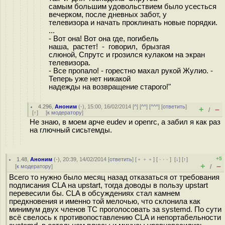
самым большим удовольствием было усесться
вечерком, после дневных забот, у
телевизора и начать проклинать новые порядки.
...
- Вот она! Вот она где, погибель
наша, растет! - говорил, брызгая
слюной, Спрутс и грозился кулаком на экран
телевизора.
- Все пропало! - горестно махал рукой Жулио. -
Теперь уже нет никакой
надежды на возвращение старого!"
4.296
,
Аноним
(
-
), 15:00, 16/02/2014 [
^
] [
^^
] [
^^^
] [
ответить
]
+
–
/
[
↑
] [
к модератору
]
Не знаю, в моем арче eudev и openrc, а забил я как раз
на глючный сисьтемды.
+5
1.48
,
Аноним
(
-
), 20:39, 14/02/2014 [
ответить
] [
﹢﹢﹢
] [
· · ·
]
[
↓
] [
↑
]
+
–
[
к модератору
]
/
Всего то нужно было месяц назад отказаться от требования
подписания CLA на upstart, тогда доводы в пользу upstart
перевесили бы. CLA в обсуждениях стал камнем
предкновения и именно той мелочью, что склонила как
минимум двух членов TC проголосовать за systemd. По сути
всё свелось к противопоставлению CLA и непортабельности