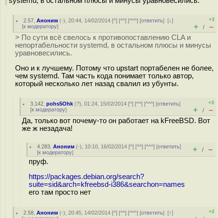
systemd, в остальном плюсы и минусы уравновесились.
+3
2.57
,
Аноним
(
-
), 20:44, 14/02/2014 [
^
] [
^^
] [
^^^
] [
ответить
]
[
↓
]
+
–
[
к модератору
]
/
> По сути всё свелось к противопоставлению CLA и
непортабельности systemd, в остальном плюсы и минусы
уравновесились.
Оно и к лучшему. Потому что upstart портабелен не более,
чем systemd. Там часть кода понимает только автор,
который несколько лет назад свалил из убунты.
+3
3.142
,
pohs5Ohk
(
?
), 01:24, 15/02/2014 [
^
] [
^^
] [
^^^
] [
ответить
]
+
–
[
к модератору
]
/
Да, только вот почему-то он работает на kFreeBSD. Вот
же ж незадача!
4.283
,
Аноним
(
-
), 10:10, 16/02/2014 [
^
] [
^^
] [
^^^
] [
ответить
]
+
–
/
[
к модератору
]
пруф.
https://packages.debian.org/search?
suite=sid&arch=kfreebsd-i386&searchon=names
его там просто нет
+2
2.58
,
Аноним
(
-
), 20:45, 14/02/2014 [
^
] [
^^
] [
^^^
] [
ответить
]
[
↑
]