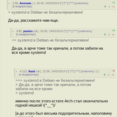
+1
2.56
,
Аноним
(
-
), 20:43, 14/02/2014 [
^
] [
^^
] [
^^^
] [
ответить
]
+
–
[
к модератору
]
/
> systemd в Debian не безальтернативен!
Да-да, расскажите нам еще.
+4
3.82
,
paulus
(
ok
), 20:58, 14/02/2014 [
^
] [
^^
] [
^^^
] [
ответить
]
+
–
[
к модератору
]
/
>> systemd в Debian не безальтернативен!
Да-да, в арче тоже так кричали, а потом забили на
все кроме systemd
–4
4.113
,
Xasd
(
ok
), 22:09, 14/02/2014 [
^
] [
^^
] [
^^^
] [
ответить
]
[
↓
]
+
–
[
к модератору
]
/
>>> systemd в Debian не безальтернативен!
> Да-да, в арче тоже так кричали, а потом
забили на все кроме
> systemd
именно после этого кстате Arch стал окончательно
годной няшкой \(^__^)/
[а до этого был весьма подозрительным, наполовину