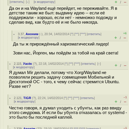
+
–
[
ответить
]
[
↓
] [
к модератору
]
/
Да он и на Wayland ещё перейдет, не переживайте. Я в
детстве таким же был: выдвину идею -- если её
поддержали - хорошо, если нет - немножко подожду и
сделаю вид, как будто её и не было никогда.
+6
3.37
,
Аноним
(
-
), 20:34, 14/02/2014 [
^
] [
^^
] [
^^^
] [
ответить
]
+
–
[
к модератору
]
/
Да ты ж прирождённый харизматический лидер!
Зови нас, Йорген, мы пойдём за тобой на край света!
2.115
,
Уасёк
(
?
), 22:18, 14/02/2014 [
^
] [
^^
] [
^^^
] [
ответить
]
[
↑
]
+
–
/
[
к модератору
]
Я думал Mir делали, потому что Xorg/Wayland не
позволяли решить задачу совмещения Мобильной и
Десктопной ОС - того, к чему сейчас стремится Ubuntu.
Разве нет?
–1
2.121
,
TiGR
(
?
), 22:24, 14/02/2014 [
^
] [
^^
] [
^^^
] [
ответить
]
+
–
[
к модератору
]
/
Честно говоря, я думал уходить с убунты, как раз ввиду
этого синдрома. И если бы убунта отказалась от systemd -
это было бы последней каплей.
–1
2.329
,
Anonim
(
??
), 23:10, 18/02/2014 [
^
] [
^^
] [
^^^
] [
ответить
]