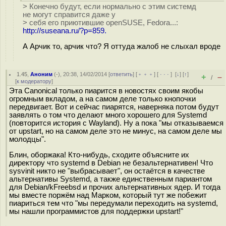
> Конечно будут, если нормально с этим системд
не могут справится даже у
> себя его приютившие openSUSE, Fedora...:
http://suseana.ru/?p=859.
А Арчик то, арчик что? Я оттуда жалоб не слыхал вроде
1.45
,
Аноним
(
-
), 20:38, 14/02/2014 [
ответить
] [
﹢﹢﹢
] [
· · ·
]
[
↓
] [
↑
]
+
–
/
[
к модератору
]
Эта Canonical только пиарится в новостях своим якобы
огромным вкладом, а на самом деле только кнопочки
передвигает. Вот и сейчас пиарятся, наверняка потом будут
заявлять о том что делают много хорошего для Systemd
(повторится история с Wayland). Ну а пока "мы отказываемся
от upstart, но на самом деле это не минус, на самом деле мы
молодцы".
Блин, оборжака! Кто-нибудь, сходите объясните их
директору что systemd в Debian не безальтернативен! Что
sysvinit никто не "выбрасывает", он остаётся в качестве
альтернативы Systemd, а также единственным париантом
для Debian/kFreebsd и прочих альтернативных ядер. И тогда
мы вместе поржём над Марком, который тут же побежит
пиариться тем что "мы передумали переходить на systemd,
мы нашли программистов для поддержки upstart!"