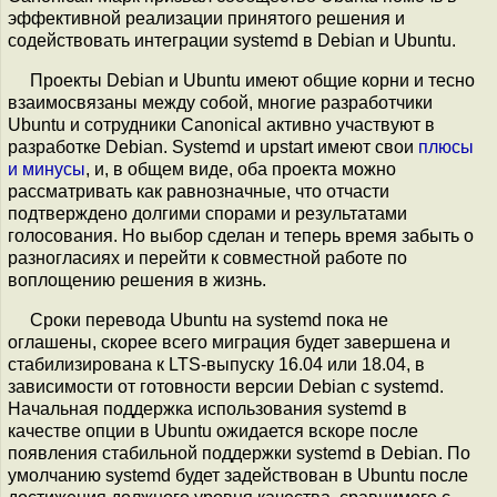
эффективной реализации принятого решения и
содействовать интеграции systemd в Debian и Ubuntu.
Проекты Debian и Ubuntu имеют общие корни и тесно
взаимосвязаны между собой, многие разработчики
Ubuntu и сотрудники Canonical активно участвуют в
разработке Debian. Systemd и upstart имеют свои
плюсы
и минусы
, и, в общем виде, оба проекта можно
рассматривать как равнозначные, что отчасти
подтверждено долгими спорами и результатами
голосования. Но выбор сделан и теперь время забыть о
разногласиях и перейти к совместной работе по
воплощению решения в жизнь.
Сроки перевода Ubuntu на systemd пока не
оглашены, скорее всего миграция будет завершена и
стабилизирована к LTS-выпуску 16.04 или 18.04, в
зависимости от готовности версии Debian с systemd.
Начальная поддержка использования systemd в
качестве опции в Ubuntu ожидается вскоре после
появления стабильной поддержки systemd в Debian. По
умолчанию systemd будет задействован в Ubuntu после