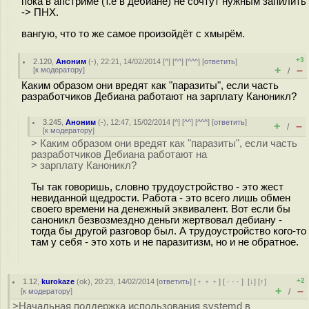
пока в апстриме (т.е в дебиане) не сочтут нужным запилить
-> ПНХ.
вангую, что то же самое произойдёт с хмырём.
+3
2.120
,
Аноним
(
-
), 22:21, 14/02/2014 [
^
] [
^^
] [
^^^
] [
ответить
]
+
–
[
к модератору
]
/
Каким образом они вредят как "паразиты", если часть
разработчиков Дебиана работают на зарплату Каноникл?
3.245
,
Аноним
(
-
), 12:47, 15/02/2014 [
^
] [
^^
] [
^^^
] [
ответить
]
+
–
/
[
к модератору
]
> Каким образом они вредят как "паразиты", если часть
разработчиков Дебиана работают на
> зарплату Каноникл?
Ты так говоришь, словно трудоустройство - это жест
невиданной щедрости. Работа - это всего лишь обмен
своего времени на денежный эквивалент. Вот если бы
саноникл безвозмездно деньги жертвовал дебиану -
тогда бы другой разговор был. А трудоустройство кого-то
там у себя - это хоть и не паразитизм, но и не обратное.
+2
1.12
,
kurokaze
(
ok
), 20:23, 14/02/2014 [
ответить
] [
﹢﹢﹢
] [
· · ·
]
[
↓
] [
↑
]
+
–
[
к модератору
]
/
>Начальная поддержка использования systemd в