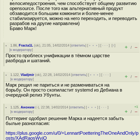
велосипедостроения, чем способствует общему развитию
opensource. После того как альтернативный продукт
обзаводится большим комюнити и более-менее
стабилизируется, можно на него переходить, и переводить
разрабов на другие направлени)
Браво Марк!
1.86
,
Fracta1L
(
ok
), 21:05, 14/02/2014 [
ответить
] [
﹢﹢﹢
] [
· · ·
]
[
↑
]
+
–
/
[
к модератору
]
Просто проблеск унификации в тёмном царстве
разброда и шатаний.
1.122
,
Vladjmir
(
ok
), 22:28, 14/02/2014 [
ответить
] [
﹢﹢﹢
] [
· · ·
]
+
–
/
[
к модератору
]
Марк рещил не париться и не размениваться на
борьбу. Он просто скопиластит systemd из Дебиана в
очередной релиз Убунты.
+1
1.125
,
Аноним
(
-
), 22:38, 14/02/2014 [
ответить
] [
﹢﹢﹢
] [
· · ·
]
+
–
[
к модератору
]
/
Поттеринг одобрил решение Марка и надеется забыть
былые разногласия:
https://plus.google.com/u/0/+LennartPoetteringTheOneAndOnly/p
osts/XAdRaosWyjQ