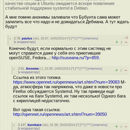
качестве опции в Ubuntu ожидается вскоре появления
стабильной поддержки systemd в Debian.
А мне помню анонимы заливали что Бубунта сама может
запилить все что надо и не дожидаться Дебиана. А тут ждать
будут
–1
2.78
,
paulus
(
ok
), 20:57, 14/02/2014 [
^
] [
^^
] [
^^^
] [
ответить
]
+
–
[
к модератору
]
/
Конечно будут, если нормально с этим системд не
могут справится даже у себя его приютившие
openSUSE, Fedora...:
http://suseana.ru/?p=859.
3.91
,
Аноним
(
-
), 21:09, 14/02/2014 [
^
] [
^^
] [
^^^
] [
ответить
]
+
–
/
[
к модератору
]
Ссылка из этого топика
https://www.opennet.ru/opennews/art.shtml?num=39083
М-
да, атмосфера так напряжена, что даже в новости про
Firefox обсуждается Systemd. Ну так приведи ещё
ссылок на баги Systemd, их там несколько! Одного бага
с кириллицей недостаточно.
Вот одна такая ссылка:
http://opennet.ru/opennews/art.shtml?num=39050
3.147
,
kurokaze
(
ok
), 01:38, 15/02/2014 [
^
] [
^^
] [
^^^
] [
ответить
]
+
–
/
[
к модератору
]