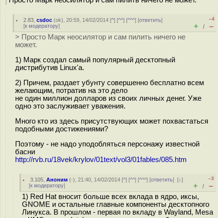
Просто Марк неосилятор и сам пилить ничего не может.
–4
2.83
,
csdoc
(
ok
), 20:59, 14/02/2014 [
^
] [
^^
] [
^^^
] [
ответить
]
+
–
[
к модератору
]
/
> Просто Марк неосилятор и сам пилить ничего не
может.
1) Марк создал самый популярный десктопный
дистрибутив Linux'а.
2) Причем, раздает убунту совершенно бесплатно всем
желающим, потратив на это дело
не один миллион долларов из своих личных денег. Уже
одно это заслуживает уважения.
Много кто из здесь присутствующих может похвастаться
подобными достижениями?
Поэтому - не надо уподобляться персонажу известной
басни
http://rvb.ru/18vek/krylov/01text/vol3/01fables/085.htm
–3
3.105
,
Аноним
(
-
), 21:40, 14/02/2014 [
^
] [
^^
] [
^^^
] [
ответить
]
[
↓
]
+
–
[
к модератору
]
/
1) Red Hat вносит больше всех вклада в ядро, иксы,
GNOME и остальные главные компоненты десктопного
Линукса. В прошлом - первая по вкладу в Wayland, Mesa