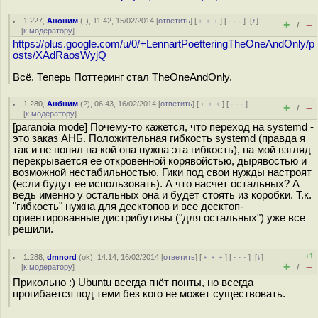
1.227
,
Аноним
(
-
), 11:42, 15/02/2014 [
ответить
] [
﹢﹢﹢
] [
· · ·
]
[
↑
]
+
–
/
[
к модератору
]
https://plus.google.com/u/0/+LennartPoetteringTheOneAndOnly/p
osts/XAdRaosWyjQ
Всё. Теперь Поттеринг стал TheOneAndOnly.
1.280
,
Анбним
(
?
), 06:43, 16/02/2014 [
ответить
] [
﹢﹢﹢
] [
· · ·
]
+
–
/
[
к модератору
]
[paranoia mode] Почему-то кажется, что переход на systemd -
это заказ АНБ. Положительная гибкость systemd (правда я
так и не понял на кой она нужна эта гибкость), на мой взгляд
перекрывается ее откровенной корявойстью, дырявостью и
возможной нестабильностью. Гики под свои нужды настроят
(если будут ее использовать). А что насчет остальных? А
ведь именно у остальных она и будет стоять из коробки. Т.к.
"гибкость" нужна для десктопов и все десктоп-
ориентированные дистрибутивы ("для остальных") уже все
решили.
+1
1.288
,
dmnord
(
ok
), 14:14, 16/02/2014 [
ответить
] [
﹢﹢﹢
] [
· · ·
]
[
↓
]
+
–
[
к модератору
]
/
Прикольно :) Ubuntu всегда гнёт понты, но всегда
прогибается под теми без кого не может существовать.