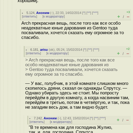
хорошим].
+3
5.124
,
Аноним
(
-
), 22:33, 14/02/2014 [
^
] [
^^
] [
^^^
]
+
–
[
ответить
]
[
к модератору
]
/
Arch прекрасная вещь, после того как все особо
неадекватные юные дарования из Gentoo туда
посваливали, хочется сказать ему огромное за то
спасибо.
+2
6.181
,
arisu
(
ok
), 05:24, 15/02/2014 [
^
] [
^^
] [
^^^
]
+
–
[
ответить
]
[
к модератору
]
/
> Arch прекрасная вещь, после того как все
особо неадекватные юные дарования из
> Gentoo туда посваливали, хочется сказать
ему огромное за то спасибо.
— У вас, голубчик, в этой комнате слишком много
скопилось дряни, сказал он однажды Спрутсу. —
Однако убирать здесь не стоит. Мы попросту
перейдём в другую комнату, а когда насвиним там,
перейдём в третью, потом в четвёртую, и так, пока
не загадим весь дом, а там видно будет.
7.242
,
Аноним
(
-
), 12:43, 15/02/2014 [
^
] [
^^
] [
^^^
]
+
–
/
[
ответить
]
[
к модератору
]
"В те времена как для господина Жулио,
так и для господина Спрутса