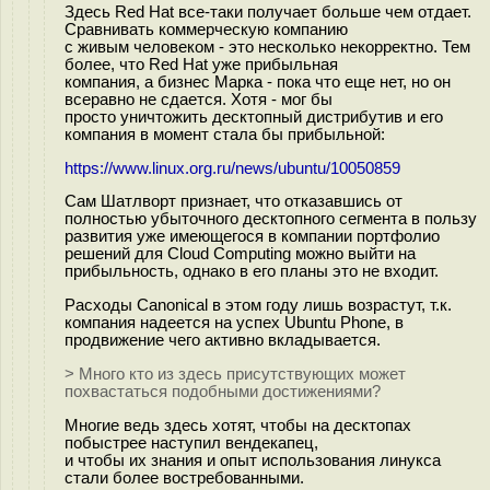
Здесь Red Hat все-таки получает больше чем отдает.
Сравнивать коммерческую компанию
с живым человеком - это несколько некорректно. Тем
более, что Red Hat уже прибыльная
компания, а бизнес Марка - пока что еще нет, но он
всеравно не сдается. Хотя - мог бы
просто уничтожить десктопный дистрибутив и его
компания в момент стала бы прибыльной:
https://www.linux.org.ru/news/ubuntu/10050859
Сам Шатлворт признает, что отказавшись от
полностью убыточного десктопного сегмента в пользу
развития уже имеющегося в компании портфолио
решений для Cloud Computing можно выйти на
прибыльность, однако в его планы это не входит.
Расходы Canonical в этом году лишь возрастут, т.к.
компания надеется на успех Ubuntu Phone, в
продвижение чего активно вкладывается.
> Много кто из здесь присутствующих может
похвастаться подобными достижениями?
Многие ведь здесь хотят, чтобы на десктопах
побыстрее наступил вендекапец,
и чтобы их знания и опыт использования линукса
стали более востребованными.