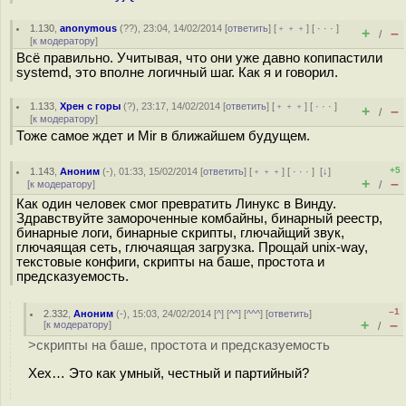
1.130
,
anonymous
(
??
), 23:04, 14/02/2014 [
ответить
] [
﹢﹢﹢
] [
· · ·
]
+
–
/
[
к модератору
]
Всё правильно. Учитывая, что они уже давно копипастили
systemd, это вполне логичный шаг. Как я и говорил.
1.133
,
Хрен с горы
(
?
), 23:17, 14/02/2014 [
ответить
] [
﹢﹢﹢
] [
· · ·
]
+
–
/
[
к модератору
]
Тоже самое ждет и Mir в ближайшем будущем.
+5
1.143
,
Аноним
(
-
), 01:33, 15/02/2014 [
ответить
] [
﹢﹢﹢
] [
· · ·
]
[
↓
]
+
–
[
к модератору
]
/
Как один человек смог превратить Линукс в Винду.
Здравствуйте замороченные комбайны, бинарный реестр,
бинарные логи, бинарные скрипты, глючайщий звук,
глючаящая сеть, глючаящая загрузка. Прощай unix-way,
текстовые конфиги, скрипты на баше, простота и
предсказуемость.
–1
2.332
,
Аноним
(
-
), 15:03, 24/02/2014 [
^
] [
^^
] [
^^^
] [
ответить
]
+
–
[
к модератору
]
/
>скрипты на баше, простота и предсказуемость
Хех… Это как умный, честный и партийный?