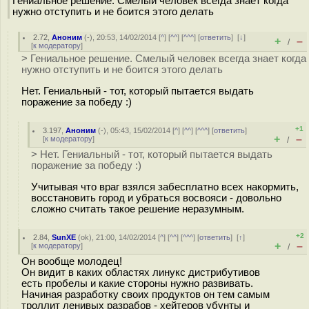
Гениальное решение. Смелый человек всегда знает когда
нужно отступить и не боится этого делать
2.72
,
Аноним
(
-
), 20:53, 14/02/2014 [
^
] [
^^
] [
^^^
] [
ответить
]
[
↓
]
+
–
/
[
к модератору
]
> Гениальное решение. Смелый человек всегда знает когда
нужно отступить и не боится этого делать
Нет. Гениальный - тот, который пытается выдать
поражение за победу :)
+1
3.197
,
Аноним
(
-
), 05:43, 15/02/2014 [
^
] [
^^
] [
^^^
] [
ответить
]
+
–
[
к модератору
]
/
> Нет. Гениальный - тот, который пытается выдать
поражение за победу :)
Учитывая что враг взялся забесплатно всех накормить,
восстановить город и убраться восвояси - довольно
сложно считать такое решение неразумным.
+2
2.84
,
SunXE
(
ok
), 21:00, 14/02/2014 [
^
] [
^^
] [
^^^
] [
ответить
]
[
↑
]
+
–
[
к модератору
]
/
Он вообще молодец!
Он видит в каких областях линукс дистрибутивов
есть пробелы и какие стороны нужно развивать.
Начиная разработку своих продуктов он тем самым
троллит ленивых разрабов - хейтеров убунты и