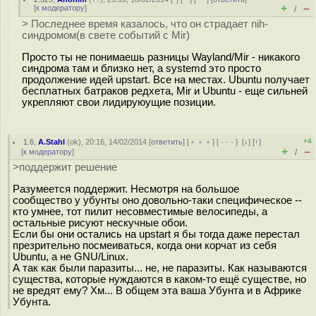
+
–
[
к модератору
]
/
> Последнее время казалось, что он страдает nih-
синдромом(в свете событий с Mir)
Просто ты не понимаешь разницы Wayland/Mir - никакого
синдрома там и близко нет, а systemd это просто
продолжение идей upstart. Все на местах. Ubuntu получает
бесплатных батраков редхета, Mir и Ubuntu - еще сильней
укрепляют свои лидируюущие позиции.
+4
1.6
,
A.Stahl
(
ok
), 20:16, 14/02/2014 [
ответить
] [
﹢﹢﹢
] [
· · ·
]
[
↓
] [
↑
]
+
–
[
к модератору
]
/
>поддержит решение
Разумеется поддержит. Несмотря на большое
сообщество у убунты оно довольно-таки специфическое --
кто умнее, тот пилит несовместимые велосипеды, а
остальные рисуют нескучные обои.
Если бы они остались на upstart я бы тогда даже перестал
презрительно посмеиваться, когда они корчат из себя
Ubuntu, а не GNU/Linux.
А так как были паразиты... не, не паразиты. Как называются
существа, которые нуждаются в каком-то ещё существе, но
не вредят ему? Хм... В общем эта ваша Убунта и в Африке
Убунта.