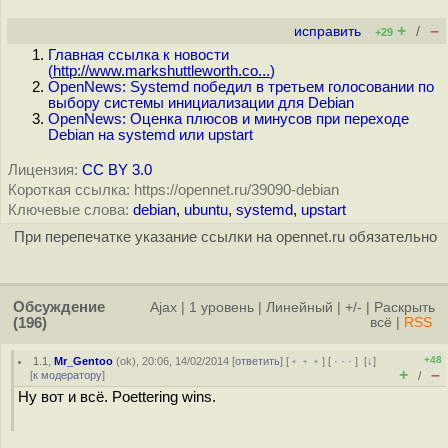
+
–
исправить
/
+29
Главная ссылка к новости
(
http://www.markshuttleworth.co...
)
OpenNews: Systemd победил в третьем голосовании по
выбору системы инициализации для Debian
OpenNews: Оценка плюсов и минусов при переходе
Debian на systemd или upstart
Лицензия:
CC BY 3.0
Короткая ссылка: https://opennet.ru/39090-debian
Ключевые слова:
debian
,
ubuntu
,
systemd
,
upstart
При перепечатке указание ссылки на opennet.ru обязательно
Обсуждение
Ajax
|
1 уровень
|
Линейный
|
+/-
|
Раскрыть
(196)
всё
|
RSS
+48
1.1
,
Mr_Gentoo
(
ok
), 20:06, 14/02/2014 [
ответить
] [
﹢﹢﹢
] [
· · ·
]
[
↓
]
+
–
[
к модератору
]
/
Ну вот и всё. Poettering wins.