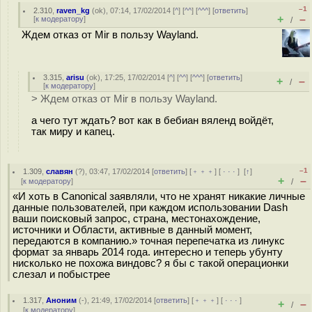
–1
2.310
,
raven_kg
(
ok
), 07:14, 17/02/2014 [
^
] [
^^
] [
^^^
] [
ответить
]
+
–
[
к модератору
]
/
Ждем отказ от Mir в пользу Wayland.
3.315
,
arisu
(
ok
), 17:25, 17/02/2014 [
^
] [
^^
] [
^^^
] [
ответить
]
+
–
/
[
к модератору
]
> Ждем отказ от Mir в пользу Wayland.
а чего тут ждать? вот как в бебиан вяленд войдёт,
так миру и капец.
–1
1.309
,
славян
(
?
), 03:47, 17/02/2014 [
ответить
] [
﹢﹢﹢
] [
· · ·
]
[
↑
]
+
–
[
к модератору
]
/
«И хоть в Canonical заявляли, что не хранят никакие личные
данные пользователей, при каждом использовании Dash
ваши поисковый запрос, страна, местонахождение,
источники и Области, активные в данный момент,
передаются в компанию.» точная перепечатка из линукс
формат за январь 2014 года. интересно и теперь убунту
нисколько не похожа виндовс? я бы с такой операционки
слезал и побыстрее
1.317
,
Аноним
(
-
), 21:49, 17/02/2014 [
ответить
] [
﹢﹢﹢
] [
· · ·
]
+
–
/
[
к модератору
]