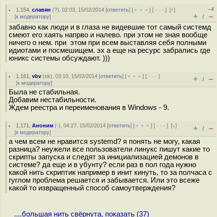
–4
1.154
,
славян
(
?
), 02:03, 15/02/2014 [
ответить
] [
﹢﹢﹢
] [
· · ·
]
[
↑
]
+
–
[
к модератору
]
/
забавно как люди и в глаза не видевшие тот самый системд
смеют его хаять напрво и налево. при этом не зная вообще
ничего о нем. при этом при всем выставляя себя полными
идиотами и посмешищем. эх а еще на ресурс забрались где
юникс системы обсуждают. )))
1.161
,
vbv
(
ok
), 03:10, 15/02/2014 [
ответить
] [
﹢﹢﹢
] [
· · ·
]
+
–
/
[
к модератору
]
Была не стабильная.
Добавим нестабильности.
Ждем реестра и переименования в Windows - 9.
1.171
,
Аноним
(
-
), 04:27, 15/02/2014 [
ответить
] [
﹢﹢﹢
] [
· · ·
]
[
↓
]
+
–
/
[
к модератору
]
а чем всем не нравится systemd? я понять не могу, какая
разница? неужели все пользователи линукс пишут какие то
скрипты запуска и следят за инициализацией демонов в
системе? да еще и в убунту? если раз в пол года нужно
какой нить скриптик например в инит кинуть, то за полчаса с
гуглом проблема решается и забывается. Или это всеже
какой то извращенный способ самоутверждения?
....большая нить свёрнута, показать (37)