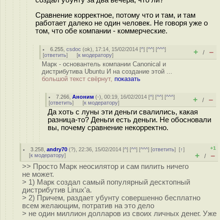
Сравнение корректное, потому что и там, и там
работает далеко не один человек. Не говоря уже о
том, что обе компании - коммерческие.
6.255
,
csdoc
(
ok
), 17:14, 15/02/2014 [
^
] [
^^
] [
^^^
]
+
–
/
[
ответить
]
[
к модератору
]
Марк - основантель компании Canonical и
дистрибутива Ubuntu И на создание этой ...
большой текст свёрнут,
показать
7.266
,
Аноним
(
-
), 00:19, 16/02/2014 [
^
] [
^^
] [
^^^
]
+
–
/
[
ответить
]
[
к модератору
]
Да хоть с луны эти деньги свалились, какая
разница-то? Деньги есть деньги. Не обосновали
вы, почему сравнение некорректно.
+1
3.258
,
andry70
(
?
), 22:36, 15/02/2014 [
^
] [
^^
] [
^^^
] [
ответить
]
[
↑
]
+
–
[
к модератору
]
/
>> Просто Марк неосилятор и сам пилить ничего
не может.
> 1) Марк создал самый популярный десктопный
дистрибутив Linux'а.
> 2) Причем, раздает убунту совершенно бесплатно
всем желающим, потратив на это дело
> не один миллион долларов из своих личных денег. Уже