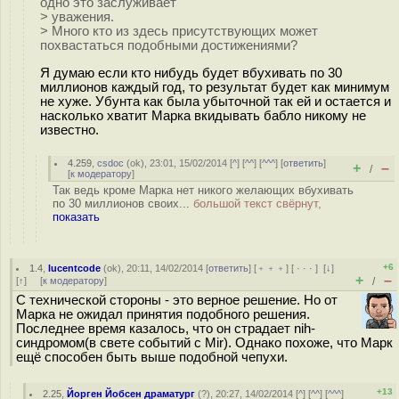
одно это заслуживает
> уважения.
> Много кто из здесь присутствующих может
похвастаться подобными достижениями?
Я думаю если кто нибудь будет вбухивать по 30
миллионов каждый год, то результат будет как минимум
не хуже. Убунта как была убыточной так ей и остается и
насколько хватит Марка вкидывать бабло никому не
известно.
4.259
,
csdoc
(
ok
), 23:01, 15/02/2014 [
^
] [
^^
] [
^^^
] [
ответить
]
+
–
/
[
к модератору
]
Так ведь кроме Марка нет никого желающих вбухивать
по 30 миллионов своих...
большой текст свёрнут,
показать
+6
1.4
,
lucentcode
(
ok
), 20:11, 14/02/2014 [
ответить
] [
﹢﹢﹢
] [
· · ·
]
[
↓
]
+
–
[
↑
] [
к модератору
]
/
С технической стороны - это верное решение. Но от
Марка не ожидал принятия подобного решения.
Последнее время казалось, что он страдает nih-
синдромом(в свете событий с Mir). Однако похоже, что Марк
ещё способен быть выше подобной чепухи.
+13
2.25
,
Йорген Йобсен драматург
(
?
), 20:27, 14/02/2014 [
^
] [
^^
] [
^^^
]