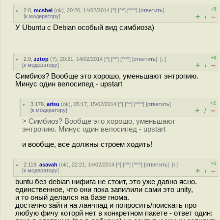
+5
2.8
,
mcshel
(
ok
), 20:20, 14/02/2014 [
^
] [
^^
] [
^^^
] [
ответить
]
+
–
[
к модератору
]
/
У Ubuntu с Debian особый вид симбиоза)
+6
2.9
,
zztop
(
?
), 20:21, 14/02/2014 [
^
] [
^^
] [
^^^
] [
ответить
]
[
↓
]
+
–
[
к модератору
]
/
Симбиоз? Вообще это хорошо, уменьшают энтропию.
Минус один велосипед - upstart
+2
3.179
,
arisu
(
ok
), 05:17, 15/02/2014 [
^
] [
^^
] [
^^^
] [
ответить
]
+
–
[
к модератору
]
/
> Симбиоз? Вообще это хорошо, уменьшают
энтропию. Минус один велосипед - upstart
и вообще, все должны строем ходить!
+1
2.119
,
asavah
(
ok
), 22:21, 14/02/2014 [
^
] [
^^
] [
^^^
] [
ответить
]
[
↑
]
+
–
[
к модератору
]
/
buntu без debian нифига не стоит, это уже давно ясно.
единственное, что они пока запилили сами это unity,
и то оный делался на базе гнома.
достачно зайти на ланчпад и попросить/поискать про
любую фичу которй нет в конкретном пакете - ответ один: