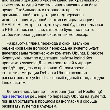
достижения должного уровня качества, сравнимого с
качеством текущей системы инициализации на базе
upstart. Стабильность и готовность upstart к
промышленной эксплуатации подтверждена
использованием данной системы инициализации в
RHEL 6. Несмотря на то, что systemd будет использован
в RHEL 7, пока не ясно, как скоро будет полностью
стабилизирован данный системный менеджер.
Разработка плана перехода и окончательное
рецензирование вопроса перехода на systemd будут
делегированы техническому комитету Ubuntu. В работе
будет учтён опыт по адаптации работы logind без
привязки к systemd. Для пользователей миграция
пройдёт предельно прозрачно. С точки зрения
стратегии, миграция Debian и Ubuntu позволит
рассматривать systemd как новый единый стандарт для
Linux-систем.
Дополнение: Леннарт Поттеринг (Lennart Poettering)
приветствовал
решение по переводу Ubuntu на systemd,
призвал оставить в прошлом разногласия и сообща
развивать systemd в будущем.