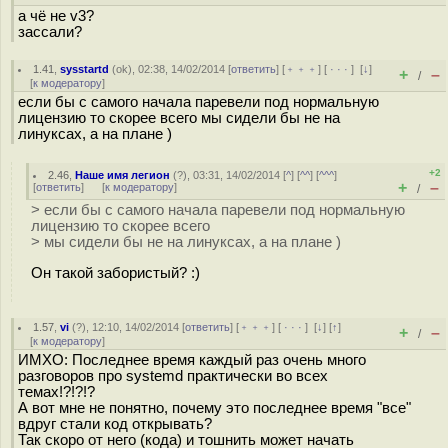
а чё не v3?
зассали?
1.41
,
sysstartd
(
ok
), 02:38, 14/02/2014 [
ответить
] [
﹢﹢﹢
] [
· · ·
]
[
↓
]
+
–
/
[
к модератору
]
если бы с самого начала паревели под нормальную
лицензию то скорее всего мы сидели бы не на
линуксах, а на плане )
+2
2.46
,
Наше имя легион
(
?
), 03:31, 14/02/2014 [
^
] [
^^
] [
^^^
]
+
–
[
ответить
]
[
к модератору
]
/
> если бы с самого начала паревели под нормальную
лицензию то скорее всего
> мы сидели бы не на линуксах, а на плане )
Он такой забористый? :)
1.57
,
vi
(
?
), 12:10, 14/02/2014 [
ответить
] [
﹢﹢﹢
] [
· · ·
]
[
↓
] [
↑
]
+
–
/
[
к модератору
]
ИМХО: Последнее время каждый раз очень много
разговоров про systemd практически во всех
темах!?!?!?
А вот мне не понятно, почему это последнее время "все"
вдруг стали код открывать?
Так скоро от него (кода) и тошнить может начать