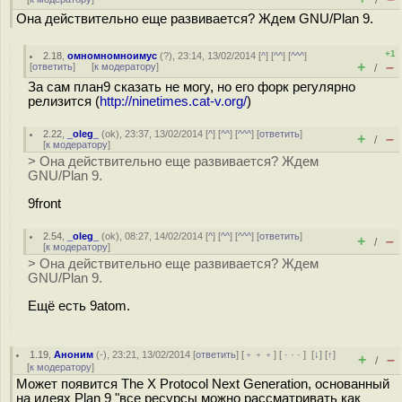
/
Она действительно еще развивается? Ждем GNU/Plan 9.
+1
2.18
,
омномномноимус
(
?
), 23:14, 13/02/2014 [
^
] [
^^
] [
^^^
]
+
–
[
ответить
]
[
к модератору
]
/
За сам план9 сказать не могу, но его форк регулярно
релизится (
http://ninetimes.cat-v.org/
)
2.22
,
_oleg_
(
ok
), 23:37, 13/02/2014 [
^
] [
^^
] [
^^^
] [
ответить
]
+
–
/
[
к модератору
]
> Она действительно еще развивается? Ждем
GNU/Plan 9.
9front
2.54
,
_oleg_
(
ok
), 08:27, 14/02/2014 [
^
] [
^^
] [
^^^
] [
ответить
]
+
–
/
[
к модератору
]
> Она действительно еще развивается? Ждем
GNU/Plan 9.
Ещё есть 9atom.
1.19
,
Аноним
(
-
), 23:21, 13/02/2014 [
ответить
] [
﹢﹢﹢
] [
· · ·
]
[
↓
] [
↑
]
+
–
/
[
к модератору
]
Может появится The X Protocol Next Generation, основанный
на идеях Plan 9 "все ресурсы можно рассматривать как