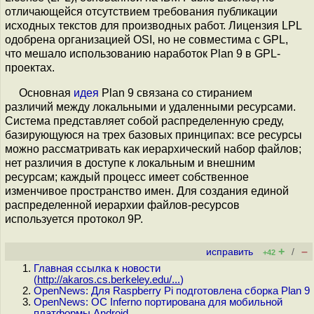
отличающейся отсутствием требования публикации
исходных текстов для производных работ. Лицензия LPL
одобрена организацией OSI, но не совместима с GPL,
что мешало использованию наработок Plan 9 в GPL-
проектах.
Основная
идея
Plan 9 связана со стиранием
различий между локальными и удаленными ресурсами.
Система представляет собой распределенную среду,
базирующуюся на трех базовых принципах: все ресурсы
можно рассматривать как иерархический набор файлов;
нет различия в доступе к локальным и внешним
ресурсам; каждый процесс имеет собственное
изменчивое пространство имен. Для создания единой
распределенной иерархии файлов-ресурсов
используется протокол 9P.
+
–
исправить
/
+42
Главная ссылка к новости
(
http://akaros.cs.berkeley.edu/...
)
OpenNews: Для Raspberry Pi подготовлена сборка Plan 9
OpenNews: ОС Inferno портирована для мобильной
платформы Android