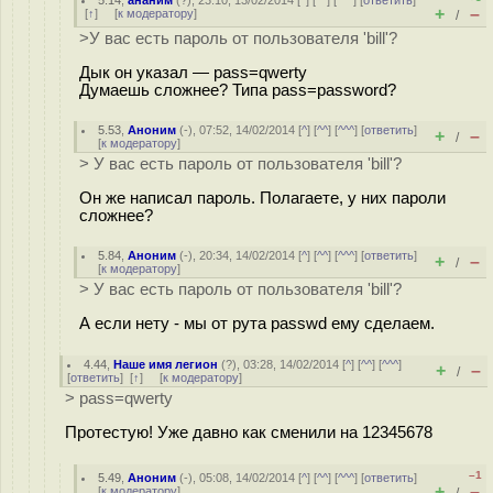
5.14
,
ананим
(
?
), 23:10, 13/02/2014 [
^
] [
^^
] [
^^^
] [
ответить
]
+
–
[
↑
] [
к модератору
]
/
>У вас есть пароль от пользователя 'bill'?
Дык он указал — pass=qwerty
Думаешь сложнее? Типа pass=password?
5.53
,
Аноним
(
-
), 07:52, 14/02/2014 [
^
] [
^^
] [
^^^
] [
ответить
]
+
–
/
[
к модератору
]
> У вас есть пароль от пользователя 'bill'?
Он же написал пароль. Полагаете, у них пароли
сложнее?
5.84
,
Аноним
(
-
), 20:34, 14/02/2014 [
^
] [
^^
] [
^^^
] [
ответить
]
+
–
/
[
к модератору
]
> У вас есть пароль от пользователя 'bill'?
А если нету - мы от рута passwd ему сделаем.
4.44
,
Наше имя легион
(
?
), 03:28, 14/02/2014 [
^
] [
^^
] [
^^^
]
+
–
/
[
ответить
]
[
↑
] [
к модератору
]
> pass=qwerty
Протестую! Уже давно как сменили на 12345678
–1
5.49
,
Аноним
(
-
), 05:08, 14/02/2014 [
^
] [
^^
] [
^^^
] [
ответить
]
+
–
[
к модератору
]