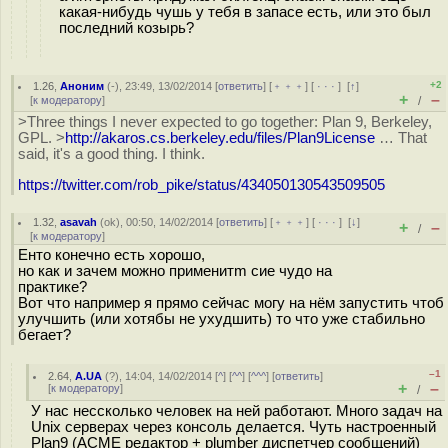
какая-нибудь чушь у тебя в запасе есть, или это был
последний козырь?
+2
1.26
,
Аноним
(
-
), 23:49, 13/02/2014 [
ответить
] [
﹢﹢﹢
] [
· · ·
]
[
↑
]
+
–
[
к модератору
]
/
>Three things I never expected to go together: Plan 9, Berkeley,
GPL. >
http://akaros.cs.berkeley.edu/files/Plan9License
… That
said, it's a good thing. I think.
https://twitter.com/rob_pike/status/434050130543509505
1.32
,
asavah
(
ok
), 00:50, 14/02/2014 [
ответить
] [
﹢﹢﹢
] [
· · ·
]
[
↓
]
+
–
/
[
к модератору
]
Енто конечно есть хорошо,
но как и зачем можно применитm сие чудо на
практике?
Вот что например я прямо сейчас могу на нём запустить чтоб
улучшить (или хотябы не ухудшить) то что уже стабильно
бегает?
–1
2.64
,
A.UA
(
?
), 14:04, 14/02/2014 [
^
] [
^^
] [
^^^
] [
ответить
]
+
–
[
к модератору
]
/
У нас нессколько человек на ней работают. Много задач на
Unix серверах через консоль делается. Чуть настроенный
Plan9 (ACME редактор + plumber диспетчер сообщений)