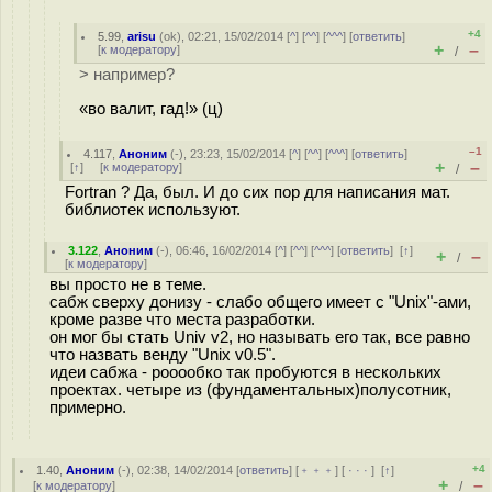
+4
5.99
,
arisu
(
ok
), 02:21, 15/02/2014 [
^
] [
^^
] [
^^^
] [
ответить
]
+
–
[
к модератору
]
/
> например?
«во валит, гад!» (ц)
–1
4.117
,
Аноним
(
-
), 23:23, 15/02/2014 [
^
] [
^^
] [
^^^
] [
ответить
]
+
–
[
↑
] [
к модератору
]
/
Fortran ? Да, был. И до сих пор для написания мат.
библиотек используют.
3.122
,
Аноним
(
-
), 06:46, 16/02/2014 [
^
] [
^^
] [
^^^
] [
ответить
]
[
↑
]
+
–
/
[
к модератору
]
вы просто не в теме.
сабж сверху донизу - слабо общего имеет с "Unix"-ами,
кроме разве что места разработки.
он мог бы стать Univ v2, но называть его так, все равно
что назвать венду "Unix v0.5".
идеи сабжа - рооообко так пробуются в нескольких
проектах. четыре из (фундаментальных)полусотник,
примерно.
+4
1.40
,
Аноним
(
-
), 02:38, 14/02/2014 [
ответить
] [
﹢﹢﹢
] [
· · ·
]
[
↑
]
+
–
[
к модератору
]
/