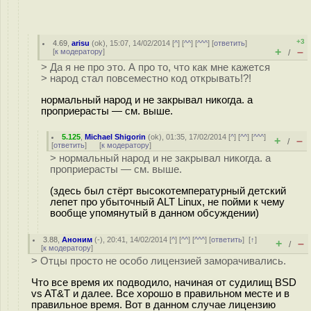
+3
4.69
,
arisu
(
ok
), 15:07, 14/02/2014 [
^
] [
^^
] [
^^^
] [
ответить
]
+
–
[
к модератору
]
/
> Да я не про это. А про то, что как мне кажется
> народ стал повсеместно код открывать!?!
нормальный народ и не закрывал никогда. а
проприерасты — см. выше.
5.125
,
Michael Shigorin
(
ok
), 01:35, 17/02/2014 [
^
] [
^^
] [
^^^
]
+
–
/
[
ответить
]
[
к модератору
]
> нормальный народ и не закрывал никогда. а
проприерасты — см. выше.
(здесь был стёрт высокотемпературный детский
лепет про убыточный ALT Linux, не пойми к чему
вообще упомянутый в данном обсуждении)
3.88
,
Аноним
(
-
), 20:41, 14/02/2014 [
^
] [
^^
] [
^^^
] [
ответить
]
[
↑
]
+
–
/
[
к модератору
]
> Отцы просто не особо лицензией заморачивались.
Что все время их подводило, начиная от судилищ BSD
vs AT&T и далее. Все хорошо в правильном месте и в
правильное время. Вот в данном случае лицензию