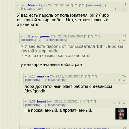
–1
4.6
,
Мяут
(
ok
), 22:24, 13/02/2014 [
^
] [
^^
] [
^^^
] [
ответить
]
[
↓
]
+
–
[
к модератору
]
/
У вас есть пароль от пользователя 'bill'? Либо
вы крутой хакир, либо... Нет, я отказываюсь в
это верить!
+4
5.8
,
anonymous
(
??
), 22:39, 13/02/2014 [
^
] [
^^
] [
^^^
]
+
–
[
ответить
]
[
↓
] [
к модератору
]
/
> У вас есть пароль от пользователя 'bill'? Либо вы
крутой хакир, либо...
> Нет, я отказываюсь в это верить!
у него прокачанный либастрал
+1
6.16
,
ананим
(
?
), 23:11, 13/02/2014 [
^
] [
^^
] [
^^^
]
+
–
[
ответить
]
[
к модератору
]
/
лоба достаточный опыт работы с девайсом
/dev/gendir
6.31
,
burjui
(
ok
), 00:36, 14/02/2014 [
^
] [
^^
] [
^^^
]
+
–
/
[
ответить
]
[
к модератору
]
Не прокачанный, а пропатченный.
+3