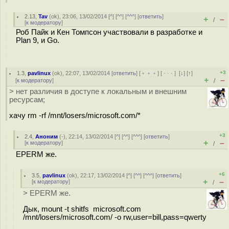
2.13
,
Tav
(
ok
), 23:06, 13/02/2014 [
^
] [
^^
] [
^^^
] [
ответить
]
+
–
/
[
к модератору
]
Роб Пайк и Кен Томпсон участвовали в разработке и
Plan 9, и Go.
+3
1.3
,
pavlinux
(
ok
), 22:07, 13/02/2014 [
ответить
] [
﹢﹢﹢
] [
· · ·
]
[
↓
] [
↑
]
+
–
[
к модератору
]
/
> нет различия в доступе к локальным и внешним
ресурсам;
хачу rm -rf /mnt/losers/microsoft.com/*
+3
2.4
,
Аноним
(
-
), 22:14, 13/02/2014 [
^
] [
^^
] [
^^^
] [
ответить
]
+
–
[
к модератору
]
/
EPERM же.
+6
3.5
,
pavlinux
(
ok
), 22:17, 13/02/2014 [
^
] [
^^
] [
^^^
] [
ответить
]
+
–
[
к модератору
]
/
> EPERM же.
Дык, mount -t shitfs microsoft.com
/mnt/losers/microsoft.com/ -o rw,user=bill,pass=qwerty