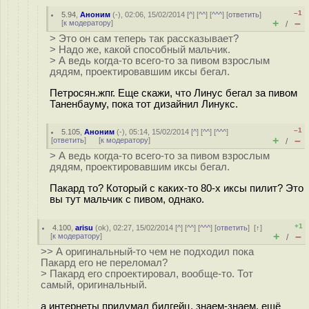
–1
5.94
,
Аноним
(
-
), 02:06, 15/02/2014 [
^
] [
^^
] [
^^^
] [
ответить
]
+
–
[
к модератору
]
/
> Это он сам теперь так рассказывает?
> Надо же, какой способный мальчик.
> А ведь когда-то всего-то за пивом взрослым
дядям, проектировавшим иксы бегал.
Петросян.жпг. Еще скажи, что Линус бегал за пивом
Таненбауму, пока тот дизайнил Линукс.
–1
5.105
,
Аноним
(
-
), 05:14, 15/02/2014 [
^
] [
^^
] [
^^^
]
+
–
[
ответить
]
[
к модератору
]
/
> А ведь когда-то всего-то за пивом взрослым
дядям, проектировавшим иксы бегал.
Пакард то? Который с каких-то 80-х иксы пилит? Это
вы тут мальчик с пивом, однако.
+1
4.100
,
arisu
(
ok
), 02:27, 15/02/2014 [
^
] [
^^
] [
^^^
] [
ответить
]
[
↑
]
+
–
[
к модератору
]
/
>> А оригинальный-то чем не подходил пока
Пакард его не переломал?
> Пакард его спроектировал, вообще-то. Тот
самый, оригинальный.
а интернеты придумал билгейц. знаем-знаем. ещё