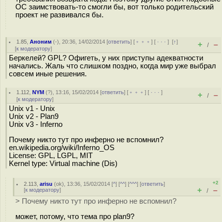
ОС заимствовать-то смогли бы, вот только родительский
проект не развивался бы.
1.85
,
Аноним
(
-
), 20:36, 14/02/2014 [
ответить
] [
﹢﹢﹢
] [
· · ·
]
[
↑
]
+
–
/
[
к модератору
]
Беркелей? GPL? Офигеть, у них приступы адекватности
начались. Жаль что слишком поздно, когда мир уже выбрал
совсем иные решения.
1.112
,
NYM
(
?
), 13:16, 15/02/2014 [
ответить
] [
﹢﹢﹢
] [
· · ·
]
+
–
/
[
к модератору
]
Unix v1 - Unix
Unix v2 - Plan9
Unix v3 - Inferno
Почему никто тут про инферно не вспомнил?
en.wikipedia.org/wiki/Inferno_OS
License: GPL, LGPL, MIT
Kernel type: Virtual machine (Dis)
+2
2.113
,
arisu
(
ok
), 13:36, 15/02/2014 [
^
] [
^^
] [
^^^
] [
ответить
]
+
–
[
к модератору
]
/
> Почему никто тут про инферно не вспомнил?
может, потому, что тема про plan9?