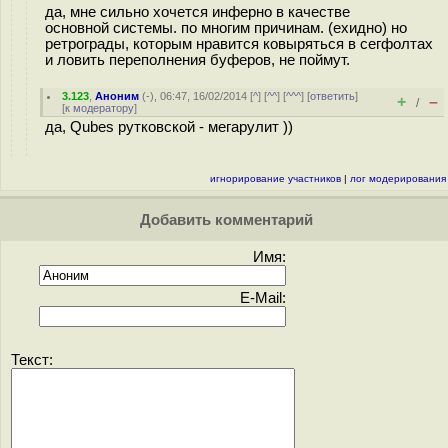
да, мне сильно хочется инферно в качестве
основной системы. по многим причинам. (ехидно) но
ретрограды, которым нравится ковыряться в сегфолтах
и ловить переполнения буферов, не поймут.
3.123
,
Аноним
(
-
), 06:47, 16/02/2014 [
^
] [
^^
] [
^^^
] [
ответить
]
+
–
/
[
к модератору
]
да, Qubes рутковской - мегарулит ))
игнорирование участников
|
лог модерирования
Добавить комментарий
Имя:
E-Mail:
Текст: