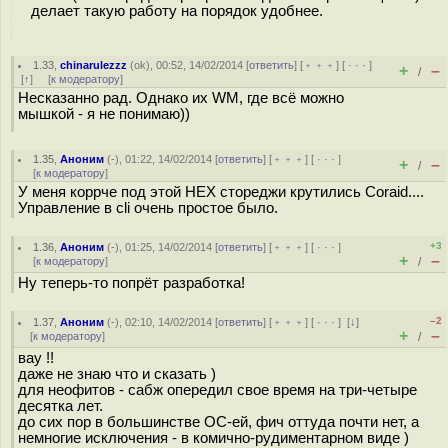
делает такую работу на порядок удобнее.
1.33
,
chinarulezzz
(
ok
), 00:52, 14/02/2014 [
ответить
] [
﹢﹢﹢
] [
· · ·
]
+
–
/
[
↑
] [
к модератору
]
Несказанно рад. Однако их WM, где всё можно
мышкой - я не понимаю))
1.35
,
Аноним
(
-
), 01:22, 14/02/2014 [
ответить
] [
﹢﹢﹢
] [
· · ·
]
+
–
/
[
к модератору
]
У меня коррче под этой НЕХ стореджи крутились Coraid....
Управление в cli очень простое было.
+3
1.36
,
Аноним
(
-
), 01:25, 14/02/2014 [
ответить
] [
﹢﹢﹢
] [
· · ·
]
+
–
[
к модератору
]
/
Ну теперь-то попрёт разработка!
–2
1.37
,
Аноним
(
-
), 02:10, 14/02/2014 [
ответить
] [
﹢﹢﹢
] [
· · ·
]
[
↓
]
+
–
[
к модератору
]
/
вау !!
даже не знаю что и сказать )
для неофитов - сабж опередил свое время на три-четыре
десятка лет.
до сих пор в большинстве ОС-ей, фич оттуда почти нет, а
немногие исключения - в комично-рудиментарном виде )