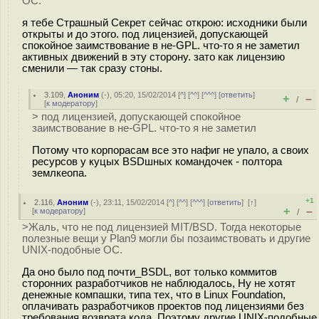
ОС.
я тебе Страшный Секрет сейчас открою: исходники были
открыты и до этого. под лицензией, допускающей
спокойное заимствование в не-GPL. что-то я не заметил
активных движений в эту сторону. зато как лицензию
сменили — так сразу стоны.
3.109
,
Аноним
(
-
), 05:20, 15/02/2014 [
^
] [
^^
] [
^^^
] [
ответить
]
+
–
/
[
к модератору
]
> под лицензией, допускающей спокойное
заимствование в не-GPL. что-то я не заметил
Потому что корпорасам все это нафиг не упало, а своих
ресурсов у куцых BSDшных командочек - полтора
землкеопа.
+1
2.116
,
Аноним
(
-
), 23:11, 15/02/2014 [
^
] [
^^
] [
^^^
] [
ответить
]
[
↑
]
+
–
[
к модератору
]
/
>Жаль, что не под лицензией MIT/BSD. Тогда некоторые
полезные вещи у Plan9 могли бы позаимствовать и другие
UNIX-подобные ОС.
Да оно было под почти_BSDL, вот только коммитов
сторонних разработчиков не наблюдалось, Ну не хотят
денежные компашки, типа тех, что в Linux Foundation,
оплачивать разработчиков проектов под лицензиями без
требования возврата кода. Поэтому другие UNIX-подобные