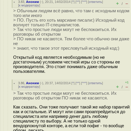
3.83
,
Аноним
(
-
), 20:21, 14/02/2014 [
^
] [
^^
] [
^^^
] [
ответить
]
+
–
/
[
к модератору
]
> Обычным людям всё равно, что там с исходным кодом
того или иного
> ПО. Пусть его хоть марсиане писали:) Исходный код
волнует только IT-специалистов.
> Так что простые люди могут не беспокоиться. Их
разговоры об открытом
> ПО никак не касаются. Тем более что обычно они даже
не
> знают, что такое этот пресловутый исходный код:)
Открытый код является необходимым (но не
достаточным) условием честной игры со стороны ее
производителя. Это стоит понимать даже обычным
пользователям.
+1
3.86
,
Аноним
(
-
), 20:37, 14/02/2014 [
^
] [
^^
] [
^^^
] [
ответить
]
+
–
[
к модератору
]
/
> Так что простые люди могут не беспокоиться. Их
разговоры об открытом ПО никак не касаются.
Как сказать. Они тоже получают такой же набор гарантий
как и остальные. И могут или сами проапгрейдиться до
специалиста или например денег дать любому
специалисту по выбору. А не только одной
вендорлокнутой конторе, а если той пофиг - то вообще
облом, дескать.