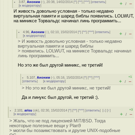
3.87
,
Аноним
(
-
), 20:38, 14/02/2014 [
^
] [
^^
] [
^^^
] [
ответить
]
+
–
/
[
к модератору
]
И живость довольно условная - только недавно
виртуальная памяти и шаред библы появились. LOLWUT,
на миниксе Торвальдс начинал линь программить...
4.96
,
Аноним
(
-
), 02:10, 15/02/2014 [
^
] [
^^
] [
^^^
] [
ответить
]
+
–
/
[
к модератору
]
> И живость довольно условная - только недавно
виртуальная памяти и шаред библы
> появились. LOLWUT, на миниксе Торвальдс начинал
линь программить...
Но это же был другой миникс, не третий!
+1
5.107
,
Аноним
(
-
), 05:16, 15/02/2014 [
^
] [
^^
] [
^^^
]
+
–
[
ответить
]
[
к модератору
]
/
> Но это же был другой миникс, не третий!
Да и линукс был другой, не третий :).
+3
2.101
,
arisu
(
ok
), 02:30, 15/02/2014 [
^
] [
^^
] [
^^^
] [
ответить
]
[
↓
] [
↑
]
+
–
[
к модератору
]
/
> Жаль, что не под лицензией MIT/BSD. Тогда
некоторые полезные вещи у Plan9
> могли бы позаимствовать и другие UNIX-подобные