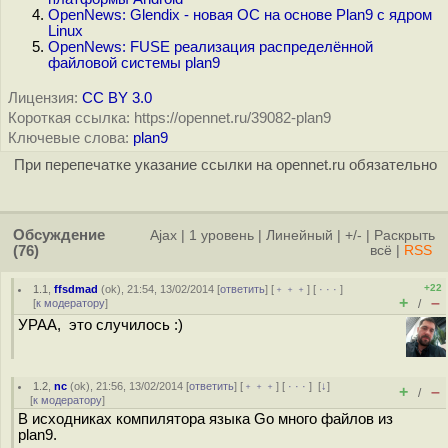
OpenNews: Glendix - новая ОС на основе Plan9 с ядром
Linux
OpenNews: FUSE реализация распределённой
файловой системы plan9
Лицензия:
CC BY 3.0
Короткая ссылка: https://opennet.ru/39082-plan9
Ключевые слова:
plan9
При перепечатке указание ссылки на opennet.ru обязательно
Обсуждение
Ajax
|
1 уровень
|
Линейный
|
+/-
|
Раскрыть
(76)
всё
|
RSS
+22
1.1
,
ffsdmad
(
ok
), 21:54, 13/02/2014 [
ответить
] [
﹢﹢﹢
] [
· · ·
]
+
–
[
к модератору
]
/
УРАА, это случилось :)
1.2
,
nc
(
ok
), 21:56, 13/02/2014 [
ответить
] [
﹢﹢﹢
] [
· · ·
]
[
↓
]
+
–
/
[
к модератору
]
В исходниках компилятора языка Go много файлов из
plan9.