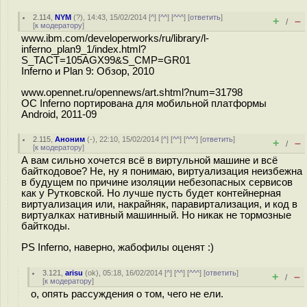
2.114
,
NYM
(
?
), 14:43, 15/02/2014 [
^
] [
^^
] [
^^^
] [
ответить
]
+
–
/
[
к модератору
]
www.ibm.com/developerworks/ru/library/l-
inferno_plan9_1/index.html?
S_TACT=105AGX99&S_CMP=GR01
Inferno и Plan 9: Обзор, 2010
www.opennet.ru/opennews/art.shtml?num=31798
ОС Inferno портирована для мобильной платформы
Android, 2011-09
2.115
,
Аноним
(
-
), 22:10, 15/02/2014 [
^
] [
^^
] [
^^^
] [
ответить
]
+
–
/
[
к модератору
]
А вам сильно хочется всё в виртульной машине и всё
байткодовое? Не, ну я понимаю, виртуализация неизбежна
в будущем по причине изоляции небезопасных сервисов
как у Рутковской. Но лучше пусть будет контейнерная
виртуализация или, накрайняк, паравиртализация, и код в
виртуалках нативный машинный. Но никак не тормозные
байткоды.
PS Inferno, наверно, жабофилы оценят :)
3.121
,
arisu
(
ok
), 05:18, 16/02/2014 [
^
] [
^^
] [
^^^
] [
ответить
]
+
–
/
[
к модератору
]
о, опять рассуждения о том, чего не ели.