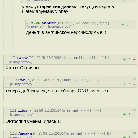
/
у вас устаревшие данный, текущий пароль
HateManyManyMoney
6.126
,
KBAKEP
(
ok
), 16:41, 27/02/2014 [
^
] [
^^
] [
^^^
]
+
–
/
[
ответить
]
[
к модератору
]
деньги в английском неисчислимые ;)
1.7
,
qwerty
(
??
), 22:29, 13/02/2014 [
ответить
] [
﹢﹢﹢
] [
· · ·
]
[
↑
]
+
–
/
[
к модератору
]
Хо-хо! Отлично!
+9
1.10
,
PSV
(
?
), 22:44, 13/02/2014 [
ответить
] [
﹢﹢﹢
] [
· · ·
]
+
–
[
к модератору
]
/
теперь дебиану еще и такой порт GNU писать :)
+2
1.11
,
zztop
(
?
), 22:59, 13/02/2014 [
ответить
] [
﹢﹢﹢
] [
· · ·
]
+
–
[
к модератору
]
/
Энтропия уменьшилась!!1
+5
1.12
,
Аноним
(
-
), 23:04, 13/02/2014 [
ответить
] [
﹢﹢﹢
] [
· · ·
]
[
↓
]
+
–
[
к модератору
]