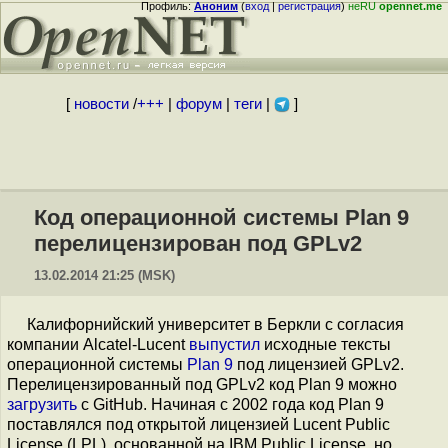
Профиль:
Аноним
(
вход
|
регистрация
)
неRU
opennet.me
[
новости
/
+++
|
форум
|
теги
|
]
Код операционной системы Plan 9
перелицензирован под GPLv2
13.02.2014 21:25 (MSK)
Калифорнийский университет в Беркли с согласия
компании Alcatel-Lucent
выпустил
исходные тексты
операционной системы
Plan 9
под лицензией GPLv2.
Перелицензированный под GPLv2 код Plan 9 можно
загрузить
с GitHub. Начиная с 2002 года код Plan 9
поставлялся под открытой лицензией Lucent Public
License (LPL), основанной на IBM Public License, но