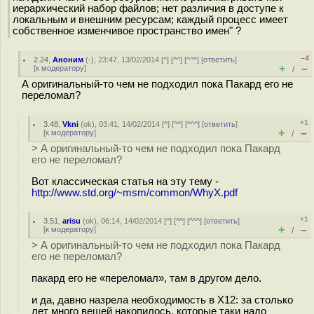
иерархический набор файлов; нет различия в доступе к
локальным и внешним ресурсам; каждый процесс имеет
собственное изменчивое пространство имен" ?
–4
2.24
,
Аноним
(
-
), 23:47, 13/02/2014 [
^
] [
^^
] [
^^^
] [
ответить
]
+
–
[
к модератору
]
/
А оригинальный-то чем не подходил пока Пакард его не
переломал?
+1
3.48
,
Vkni
(
ok
), 03:41, 14/02/2014 [
^
] [
^^
] [
^^^
] [
ответить
]
+
–
[
к модератору
]
/
> А оригинальный-то чем не подходил пока Пакард
его не переломал?
Вот классическая статья на эту тему -
http://www.std.org/~msm/common/WhyX.pdf
+1
3.51
,
arisu
(
ok
), 06:14, 14/02/2014 [
^
] [
^^
] [
^^^
] [
ответить
]
+
–
[
к модератору
]
/
> А оригинальный-то чем не подходил пока Пакард
его не переломал?
пакард его не «переломал», там в другом дело.
и да, давно назрела необходимость в X12: за столько
лет много вещей накопилось, которые таки надо