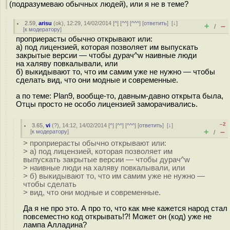
(подразумеваю обычных людей), или я не в теме?
2.59
,
arisu
(
ok
), 12:29, 14/02/2014 [
^
] [
^^
] [
^^^
] [
ответить
]
[
↓
]
+
–
/
[
к модератору
]
проприерасты обычно открывают или:
а) под лицензией, которая позволяет им выпускать
закрытые версии — чтобы дурач^w наивные люди
на халяву повкалывали, или
б) выкидывают то, что им самим уже не нужно — чтобы
сделать вид, что они модные и современные.
а по теме: Plan9, вообще-то, давным-давно открыта была,
Отцы просто не особо лицензией заморачивались.
–2
3.65
,
vi
(
?
), 14:12, 14/02/2014 [
^
] [
^^
] [
^^^
] [
ответить
]
[
↓
]
+
–
[
к модератору
]
/
> проприерасты обычно открывают или:
> а) под лицензией, которая позволяет им
выпускать закрытые версии — чтобы дурач^w
> наивные люди на халяву повкалывали, или
> б) выкидывают то, что им самим уже не нужно —
чтобы сделать
> вид, что они модные и современные.
Да я не про это. А про то, что как мне кажется народ стал
повсеместно код открывать!?! Может он (код) уже не
лампа Алладина?