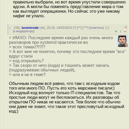
правильно выбрали, но вот время упустили совершенно
адски. А могли бы поменять представление мира о том
как выглядят операционки. Но сейчас это уже никому
нафиг не упало.
–1
2.81
,
lucentcode
(
ok
), 20:16, 14/02/2014 [
^
] [
^^
] [
^^^
] [
ответить
]
[
↑
]
+
–
[
к модератору
]
/
> ИМХО: Последнее время каждый раз очень много
разговоров про systemd практически во
> всех темах!?!?!?
> А вот мне не понятно, почему это последнее время "все"
вдруг стали
> код открывать?
> Так скоро от него (кода) и тошнить может начать
(подразумеваю обычных людей),
> или я не в теме?
Обычным людям всё равно, что там с исходным кодом
того или иного ПО. Пусть его хоть марсиане писали:)
Исходный код волнует только IT-специалистов. Так что
простые люди могут не беспокоиться. Их разговоры об
открытом ПО никак не касаются. Тем более что обычно
они даже не знают, что такое этот пресловутый исходный
код:)