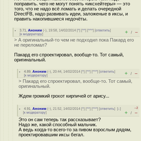
поправить. чего не могут понять «иксхейтеры» — это
того, что не надо всё ломать и делать очередной
DirectFB, надо развивать идеи, заложеные в иксы, и
править накопившиеся недочёты.
3.71
,
Аноним
(
-
), 19:58, 14/02/2014 [
^
] [
^^
] [
^^^
] [
ответить
]
+
–
/
[
к модератору
]
> А оригинальный-то чем не подходил пока Пакард его
не переломал?
Пакард его спроектировал, вообще-то. Тот самый,
оригинальный.
4.89
,
Аноним
(
-
), 20:44, 14/02/2014 [
^
] [
^^
] [
^^^
] [
ответить
]
+
–
/
[
к модератору
]
> Пакард его спроектировал, вообще-то. Тот самый,
оригинальный.
Ждем громкий грохот кирпичей от арису...
–2
4.91
,
Аноним
(
-
), 21:52, 14/02/2014 [
^
] [
^^
] [
^^^
] [
ответить
]
[
↓
]
+
–
[
к модератору
]
/
Это он сам теперь так рассказывает?
Надо же, какой способный мальчик.
А ведь когда-то всего-то за пивом взрослым дядям,
проектировавшим иксы бегал.