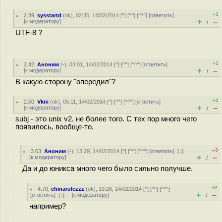
+1
2.39
,
sysstartd
(
ok
), 02:35, 14/02/2014 [
^
] [
^^
] [
^^^
] [
ответить
]
+
–
[
к модератору
]
/
UTF-8 ?
+1
2.42
,
Аноним
(
-
), 03:01, 14/02/2014 [
^
] [
^^
] [
^^^
] [
ответить
]
+
–
[
к модератору
]
/
В какую сторону "опередил"?
+2
2.50
,
Vkni
(
ok
), 05:11, 14/02/2014 [
^
] [
^^
] [
^^^
] [
ответить
]
+
–
[
к модератору
]
/
subj - это unix v2, не более того. С тех пор много чего
появилось, вообще-то.
–3
3.63
,
Аноним
(
-
), 13:29, 14/02/2014 [
^
] [
^^
] [
^^^
] [
ответить
]
[
↓
]
+
–
[
к модератору
]
/
Да и до юникса много чего было сильно получше.
+2
4.70
,
chinarulezzz
(
ok
), 19:26, 14/02/2014 [
^
] [
^^
] [
^^^
]
+
–
[
ответить
]
[
↓
] [
к модератору
]
/
например?