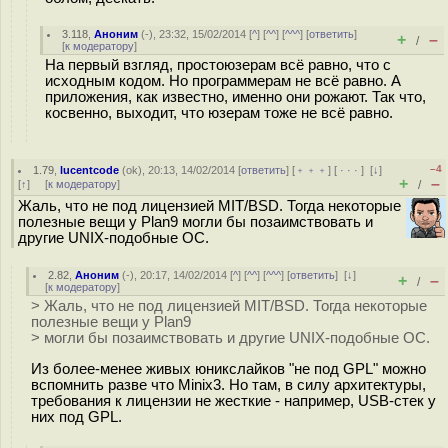
3.118
,
Аноним
(
-
), 23:32, 15/02/2014 [
^
] [
^^
] [
^^^
] [
ответить
]
+
–
/
[
к модератору
]
На первый взгляд, простоюзерам всё равно, что с
исходным кодом. Но программерам не всё равно. А
приложения, как известно, именно они рожают. Так что,
косвенно, выходит, что юзерам тоже не всё равно.
–4
1.79
,
lucentcode
(
ok
), 20:13, 14/02/2014 [
ответить
] [
﹢﹢﹢
] [
· · ·
]
[
↓
]
+
–
[
↑
] [
к модератору
]
/
Жаль, что не под лицензией MIT/BSD. Тогда некоторые
полезные вещи у Plan9 могли бы позаимствовать и
другие UNIX-подобные ОС.
2.82
,
Аноним
(
-
), 20:17, 14/02/2014 [
^
] [
^^
] [
^^^
] [
ответить
]
[
↓
]
+
–
/
[
к модератору
]
> Жаль, что не под лицензией MIT/BSD. Тогда некоторые
полезные вещи у Plan9
> могли бы позаимствовать и другие UNIX-подобные ОС.
Из более-менее живых юникслайков "не под GPL" можно
вспомнить разве что Minix3. Но там, в силу архитектуры,
требования к лицензии не жесткие - например, USB-стек у
них под GPL.