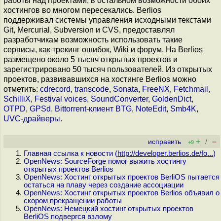
работы над проектами, в остальном возможности обоих
хостингов во многом пересекались. Berlios
поддерживал системы управления исходными текстами
Git, Mercurial, Subversion и CVS, предоставлял
разработчикам возможность использовать такие
сервисы, как трекинг ошибок, Wiki и форум. На Berlios
размещено около 5 тысяч открытых проектов и
зарегистрировано 50 тысяч пользователей. Из открытых
проектов, развивавшихся на хостинге Berlios можно
отметить:
cdrecord
,
transcode
,
Sonata
,
FreeNX
,
Fetchmail
,
SchilliX
,
Festival voices
,
SoundConverter
,
GoldenDict
,
OTPD
,
GPSd
,
Bittorrent-клиент BTG
,
NoteEdit
,
Smb4K
,
UVC-драйверы
.
+
–
исправить
/
+9
Главная ссылка к новости (
http://developer.berlios.de/fo...
)
OpenNews: SourceForge помог выжить хостингу
открытых проектов Berlios
OpenNews: Хостинг открытых проектов BerliOS пытается
остаться на плаву через создание ассоциации
OpenNews: Хостинг открытых проектов Berlios объявил о
скором прекращении работы
OpenNews: Немецкий хостинг открытых проектов
BerliOS подвергся взлому