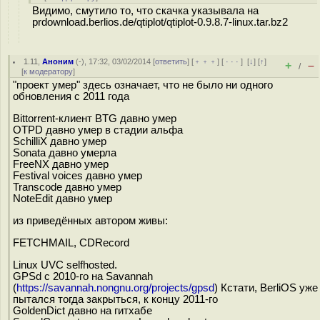
Видимо, смутило то, что скачка указывала на
prdownload.berlios.de/qtiplot/qtiplot-0.9.8.7-linux.tar.bz2
1.11
,
Аноним
(
-
), 17:32, 03/02/2014 [
ответить
] [
﹢﹢﹢
] [
· · ·
]
[
↓
] [
↑
]
+
–
/
[
к модератору
]
"проект умер" здесь означает, что не было ни одного
обновления с 2011 года
Bittorrent-клиент BTG давно умер
OTPD давно умер в стадии альфа
SchilliX давно умер
Sonata давно умерла
FreeNX давно умер
Festival voices давно умер
Transcode давно умер
NoteEdit давно умер
из приведённых автором живы:
FETCHMAIL, CDRecord
Linux UVC selfhosted.
GPSd с 2010-го на Savannah
(
https://savannah.nongnu.org/projects/gpsd
) Кстати, BerliOS уже
пытался тогда закрыться, к концу 2011-го
GoldenDict давно на гитхабе