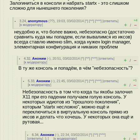
Залогиниться в консоли и набрать startx - это слишком
сложно для нынешнего поколения?
+4
3.24
,
anonymous
(
??
), 19:03, 03/02/2014 [
^
] [
^^
] [
^^^
] [
ответить
]
+
–
[
к модератору
]
/
неудобно и, что более важно, небезопасно (достаточно
сравнить куда мы попадем, если вывалимся из иксов)
всегда ставлю именно slim, когда нужен login manager,
элементарная конфигурация и никаких проблем
4.32
,
Аноним
(
-
), 20:51, 03/02/2014 [
^
] [
^^
] [
^^^
] [
ответить
]
+
–
/
[
к модератору
]
В ту же консоль и попадём, в чём "небезопасность"?
+1
5.33
,
Аноним
(
-
), 21:45, 03/02/2014 [
^
] [
^^
] [
^^^
] [
ответить
]
+
–
[
к модератору
]
/
Небезопасность в том что когда ты якобы залочил
X11 при его падении получаем голую консоль. У
некоторых идиoтов из "прошлого поколения",
которым "startx несложно", можно ещё и
переключиться в виртуальную консоль прямо из
иксов и делать что хочешь. У некоторых она ещё и
рутовая...
+2
6.34
,
Аноним
(
-
), 22:34, 03/02/2014 [
^
] [
^^
] [
^^^
]
+
–
[
ответить
]
[
↓
] [
к модератору
]
/