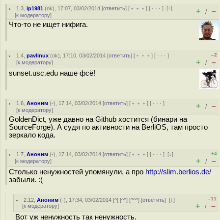
1.3
,
ip1981
(
ok
), 17:07, 03/02/2014 [
ответить
] [
﹢﹢﹢
] [
· · ·
]
[
↑
]
+
–
/
[
к модератору
]
Что-то не ищет нифига.
–2
1.4
,
pavlinux
(
ok
), 17:10, 03/02/2014 [
ответить
] [
﹢﹢﹢
] [
· · ·
]
+
–
[
к модератору
]
/
sunset.usc.edu наше фсё!
1.6
,
Аноним
(
-
), 17:14, 03/02/2014 [
ответить
] [
﹢﹢﹢
] [
· · ·
]
+
–
/
[
к модератору
]
GoldenDict, уже давно на Github хостится (бинари на
SourceForge). А судя по активности на BerliOS, там просто
зеркало кода.
+4
1.7
,
Аноним
(
-
), 17:14, 03/02/2014 [
ответить
] [
﹢﹢﹢
] [
· · ·
]
[
↓
]
+
–
[
к модератору
]
/
Столько ненужностей упомянули, а про
http://slim.berlios.de/
забыли. :(
–11
2.12
,
Аноним
(
-
), 17:34, 03/02/2014 [
^
] [
^^
] [
^^^
] [
ответить
]
[
↓
]
+
–
[
к модератору
]
/
Вот уж ненужность так ненужность.