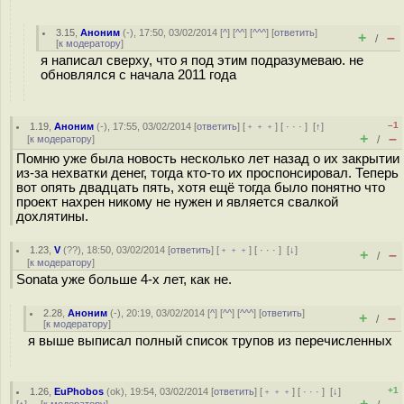
3.15
,
Аноним
(
-
), 17:50, 03/02/2014 [
^
] [
^^
] [
^^^
] [
ответить
]
+
–
/
[
к модератору
]
я написал сверху, что я под этим подразумеваю. не
обновлялся с начала 2011 года
–1
1.19
,
Аноним
(
-
), 17:55, 03/02/2014 [
ответить
] [
﹢﹢﹢
] [
· · ·
]
[
↑
]
+
–
[
к модератору
]
/
Помню уже была новость несколько лет назад о их закрытии
из-за нехватки денег, тогда кто-то их проспонсировал. Теперь
вот опять двадцать пять, хотя ещё тогда было понятно что
проект нахрен никому не нужен и является свалкой
дохлятины.
1.23
,
V
(
??
), 18:50, 03/02/2014 [
ответить
] [
﹢﹢﹢
] [
· · ·
]
[
↓
]
+
–
/
[
к модератору
]
Sonata уже больше 4-х лет, как не.
2.28
,
Аноним
(
-
), 20:19, 03/02/2014 [
^
] [
^^
] [
^^^
] [
ответить
]
+
–
/
[
к модератору
]
я выше выписал полный список трупов из перечисленных
+1
1.26
,
EuPhobos
(
ok
), 19:54, 03/02/2014 [
ответить
] [
﹢﹢﹢
] [
· · ·
]
[
↓
]
+
–