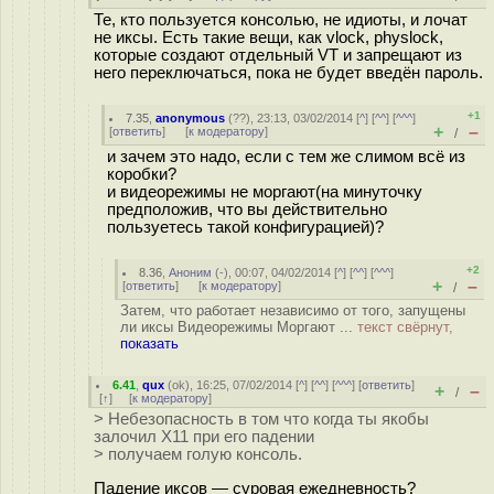
Те, кто пользуется консолью, не идиоты, и лочат
не иксы. Есть такие вещи, как vlock, physlock,
которые создают отдельный VT и запрещают из
него переключаться, пока не будет введён пароль.
+1
7.35
,
anonymous
(
??
), 23:13, 03/02/2014 [
^
] [
^^
] [
^^^
]
+
–
[
ответить
]
[
к модератору
]
/
и зачем это надо, если с тем же слимом всё из
коробки?
и видеорежимы не моргают(на минуточку
предположив, что вы действительно
пользуетесь такой конфигурацией)?
+2
8.36
,
Аноним
(
-
), 00:07, 04/02/2014 [
^
] [
^^
] [
^^^
]
+
–
[
ответить
]
[
к модератору
]
/
Затем, что работает независимо от того, запущены
ли иксы Видеорежимы Моргают ...
текст свёрнут,
показать
6.41
,
qux
(
ok
), 16:25, 07/02/2014 [
^
] [
^^
] [
^^^
] [
ответить
]
+
–
/
[
↑
] [
к модератору
]
> Небезопасность в том что когда ты якобы
залочил X11 при его падении
> получаем голую консоль.
Падение иксов — суровая ежедневность?