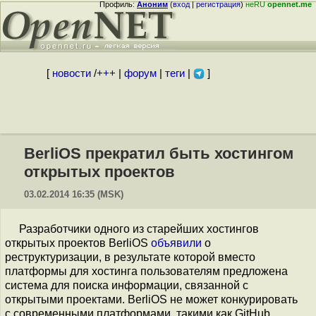
Профиль:
Аноним
(
вход
|
регистрация
)
неRU
opennet.me
[
новости
/
+++
|
форум
|
теги
|
]
BerliOS прекратил быть хостингом
открытых проектов
03.02.2014 16:35 (MSK)
Разработчики одного из старейших хостингов
открытых проектов BerliOS
объявили
о
реструктуризации, в результате которой вместо
платформы для хостинга пользователям предложена
система для поиска информации, связанной с
открытыми проектами. BerliOS не может конкурировать
с современными платформами, такими как GitHub,