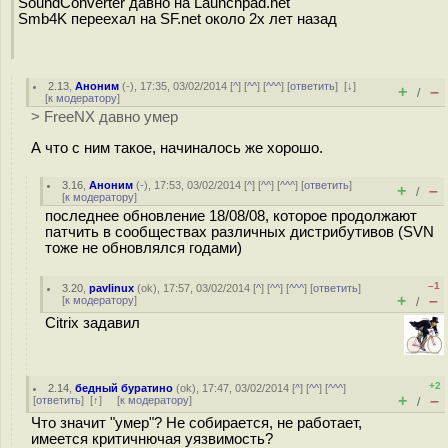
SoundConverter давно на Launchpad.net
Smb4K переехал на SF.net около 2х лет назад
2.13
,
Аноним
(
-
), 17:35, 03/02/2014 [
^
] [
^^
] [
^^^
] [
ответить
]
[
↓
]
+
–
/
[
к модератору
]
> FreeNX давно умер
А что с ним такое, начиналось же хорошо.
3.16
,
Аноним
(
-
), 17:53, 03/02/2014 [
^
] [
^^
] [
^^^
] [
ответить
]
+
–
/
[
к модератору
]
последнее обновление 18/08/08, которое продолжают
патчить в сообществах различных дистрибутивов (SVN
тоже не обновлялся годами)
–1
3.20
,
pavlinux
(
ok
), 17:57, 03/02/2014 [
^
] [
^^
] [
^^^
] [
ответить
]
+
–
[
к модератору
]
/
Citrix задавил
+2
2.14
,
бедный буратино
(
ok
), 17:47, 03/02/2014 [
^
] [
^^
] [
^^^
]
+
–
[
ответить
]
[
↑
] [
к модератору
]
/
Что значит "умер"? Не собирается, не работает,
имеется критичнючая уязвимость?