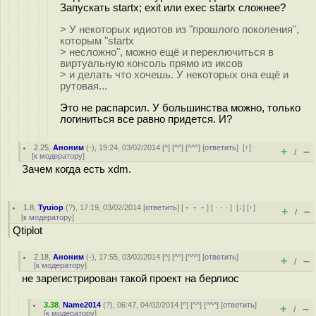
Запускать startx; exit или exec startx сложнее?
> У некоторых идиoтов из "прошлого поколения",
которым "startx
> несложно", можно ещё и переключиться в
виртуальную консоль прямо из иксов
> и делать что хочешь. У некоторых она ещё и
рутовая...
Это не распарсил. У большинства можно, только
логиниться все равно придется. И?
2.25
,
Аноним
(
-
), 19:24, 03/02/2014 [
^
] [
^^
] [
^^^
] [
ответить
]
[
↑
]
+
–
/
[
к модератору
]
Зачем когда есть xdm.
1.8
,
Tyuiop
(
?
), 17:19, 03/02/2014 [
ответить
] [
﹢﹢﹢
] [
· · ·
]
[
↓
] [
↑
]
+
–
/
[
к модератору
]
Qtiplot
2.18
,
Аноним
(
-
), 17:55, 03/02/2014 [
^
] [
^^
] [
^^^
] [
ответить
]
+
–
/
[
к модератору
]
не зарегистрирован такой проект на берлиос
3.38
,
Name2014
(
?
), 06:47, 04/02/2014 [
^
] [
^^
] [
^^^
] [
ответить
]
+
–
/
[
к модератору
]