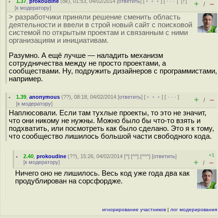
1.37
,
prokoudine
(
ok
), 01:53, 04/02/2014 [
ответить
] [
﹢﹢﹢
] [
· · ·
]
[
↑
]
+
–
/
[
к модератору
]
> разработчики приняли решение сменить область
деятельности и ввели в строй новый сайт с поисковой
системой по открытым проектам и связанным с ними
организациям и инициативам.
Разумно. А ещё лучше — наладить механизм
сотрудничества между не просто проектами, а
сообществами. Ну, подружить дизайнеров с программистами,
например.
1.39
,
anonymous
(
??
), 08:18, 04/02/2014 [
ответить
] [
﹢﹢﹢
] [
· · ·
]
+
–
/
[
к модератору
]
Наплюсовали. Если там тухлые проекты, то это не значит,
что они никому не нужны. Можно было бы что-то взять и
подхватить, или посмотреть как было сделано. Это я к тому,
что сообщество лишилось большой части свободного кода.
+1
2.40
,
prokoudine
(
??
), 15:26, 04/02/2014 [
^
] [
^^
] [
^^^
] [
ответить
]
+
–
[
к модератору
]
/
Ничего оно не лишилось. Весь код уже года два как
продублирован на сорсфордже.
игнорирование участников
|
лог модерирования