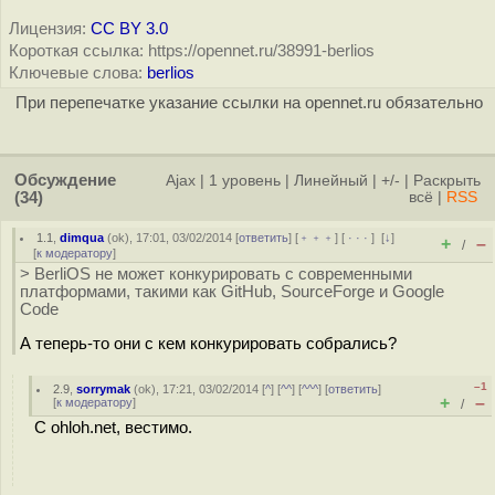
Лицензия:
CC BY 3.0
Короткая ссылка: https://opennet.ru/38991-berlios
Ключевые слова:
berlios
При перепечатке указание ссылки на opennet.ru обязательно
Обсуждение
Ajax
|
1 уровень
|
Линейный
|
+/-
|
Раскрыть
(34)
всё
|
RSS
1.1
,
dimqua
(
ok
), 17:01, 03/02/2014 [
ответить
] [
﹢﹢﹢
] [
· · ·
]
[
↓
]
+
–
/
[
к модератору
]
> BerliOS не может конкурировать с современными
платформами, такими как GitHub, SourceForge и Google
Code
А теперь-то они с кем конкурировать собрались?
–1
2.9
,
sorrymak
(
ok
), 17:21, 03/02/2014 [
^
] [
^^
] [
^^^
] [
ответить
]
+
–
[
к модератору
]
/
С ohloh.net, вестимо.