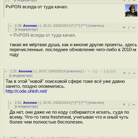
[
↑
] [
к модератору
]
/
PvPGN всегда от туда качал.
2.29
,
Аноним
(
-
), 20:21, 03/02/2014 [
^
] [
^^
] [
^^^
] [
ответить
]
+
–
/
[
к модератору
]
> PvPGN всегда от туда качал.
такая же мёртвая душа, как и многие другие проекты, здесь
перечисленные. последнее обновление чего-либо в 2010-м
году
1.27
,
Аноним
(
-
), 20:07, 03/02/2014 [
ответить
] [
﹢﹢﹢
] [
· · ·
]
[
↓
] [
↑
]
+
–
/
[
к модератору
]
Так в этой "новой" поисковой сфере тоже всё уже давно
занято, поздно опомнились.
http://code.ohloh.net/
2.31
,
Аноним
(
-
), 20:41, 03/02/2014 [
^
] [
^^
] [
^^^
] [
ответить
]
+
–
/
[
к модератору
]
Да нет, они даже не по коду собираются искать, судя по
всему. Что-то типа freshmeat, учитывая что и оный чуть
более чем полностью бесполезен.