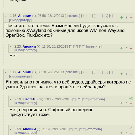
1.15
,
Аноним
(
-
), 07:56, 28/12/2013 [
ответить
] [
﹢﹢﹢
] [
· · ·
]
[
↓
] [
↑
]
+
–
/
[
к модератору
]
Поясните, кто в теме. Возможно ли будет запускать с
помощью XWayland обычные для иксов WM под Wayland:
OpenBox, FluxBox etc?
2.23
,
Аноним
(
-
), 11:30, 28/12/2013 [
^
] [
^^
] [
^^^
] [
ответить
]
+
–
/
[
к модератору
]
Нет
1.17
,
Аноним
(
-
), 08:18, 28/12/2013 [
ответить
] [
﹢﹢﹢
] [
· · ·
]
[
↓
] [
↑
]
+
–
/
[
к модератору
]
Я правильно понимаю, что всё видео, драйверы которого не
умеют 3д оказываются в пролёте с вейландом?
+2
2.19
,
Fracta1L
(
ok
), 10:12, 28/12/2013 [
^
] [
^^
] [
^^^
] [
ответить
]
+
–
[
к модератору
]
/
Нет, неправильно. Софтовый рендеринг
присутствует тоже.
+1
2.59
,
Аноним
(
-
), 21:37, 28/12/2013 [
^
] [
^^
] [
^^^
] [
ответить
]
+
–
[
к модератору
]
/