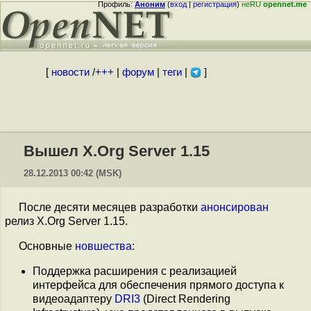
Профиль:
Аноним
(
вход
|
регистрация
)
неRU
opennet.me
[
новости
/
+++
|
форум
|
теги
|
]
Вышел X.Org Server 1.15
28.12.2013 00:42 (MSK)
После десяти месяцев разработки
анонсирован
релиз X.Org Server 1.15.
Основные
новшества
:
Поддержка расширения с реализацией
интерфейса для обеспечения прямого доступа к
видеоадаптеру
DRI3
(Direct Rendering