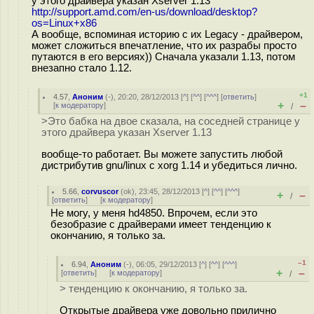
у этого драйвера указан Xserver 1.13
http://support.amd.com/en-us/download/desktop?
os=Linux+x86
А вообще, вспоминая историю с их Legacy - драйвером,
может сложиться впечатление, что их разрабы просто
путаются в его версиях)) Сначала указали 1.13, потом
внезапно стало 1.12.
+1
4.57
,
Аноним
(
-
), 20:20, 28/12/2013 [
^
] [
^^
] [
^^^
] [
ответить
]
+
–
[
к модератору
]
/
>Это бабка на двое сказала, на соседней странице у
этого драйвера указан Xserver 1.13
вообще-то работает. Вы можете запустить любой
дистрибутив gnu/linux с xorg 1.14 и убедиться лично.
5.66
,
corvuscor
(
ok
), 23:45, 28/12/2013 [
^
] [
^^
] [
^^^
]
+
–
/
[
ответить
]
[
к модератору
]
Не могу, у меня hd4850. Впрочем, если это
безобразие с драйверами имеет тенденцию к
окончанию, я только за.
–1
6.94
,
Аноним
(
-
), 06:05, 29/12/2013 [
^
] [
^^
] [
^^^
]
+
–
[
ответить
]
[
к модератору
]
/
> тенденцию к окончанию, я только за.
Открытые драйвера уже довольно прилично