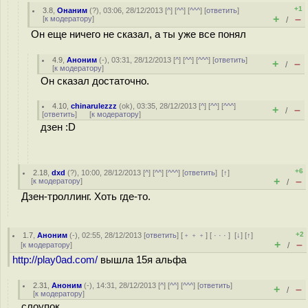
+1
3.8
,
Онаним
(
?
), 03:06, 28/12/2013 [
^
] [
^^
] [
^^^
] [
ответить
]
+
–
[
к модератору
]
/
Он еще ничего не сказал, а ты уже все понял
4.9
,
Аноним
(
-
), 03:31, 28/12/2013 [
^
] [
^^
] [
^^^
] [
ответить
]
+
–
/
[
к модератору
]
Он сказал достаточно.
4.10
,
chinarulezzz
(
ok
), 03:35, 28/12/2013 [
^
] [
^^
] [
^^^
]
+
–
/
[
ответить
]
[
к модератору
]
дзен :D
+6
2.18
,
dxd
(
?
), 10:00, 28/12/2013 [
^
] [
^^
] [
^^^
] [
ответить
]
[
↑
]
+
–
[
к модератору
]
/
Дзен-троллинг. Хоть где-то.
+2
1.7
,
Аноним
(
-
), 02:55, 28/12/2013 [
ответить
] [
﹢﹢﹢
] [
· · ·
]
[
↓
] [
↑
]
+
–
[
к модератору
]
/
http://play0ad.com/
вышла 15я альфа
2.31
,
Аноним
(
-
), 14:31, 28/12/2013 [
^
] [
^^
] [
^^^
] [
ответить
]
+
–
/
[
к модератору
]
слоупок