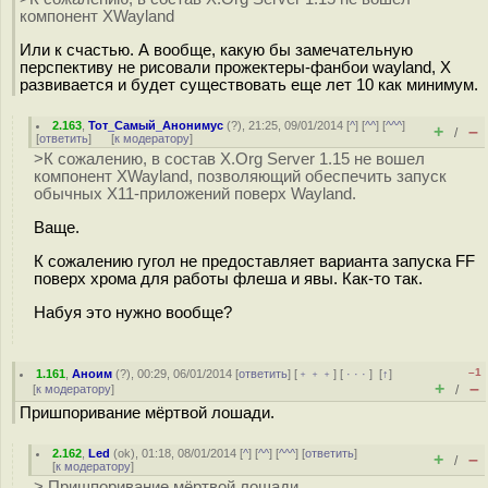
компонент XWayland
Или к счастью. А вообще, какую бы замечательную
перспективу не рисовали прожектеры-фанбои wayland, X
развивается и будет существовать еще лет 10 как минимум.
2.163
,
Тот_Самый_Анонимус
(
?
), 21:25, 09/01/2014 [
^
] [
^^
] [
^^^
]
+
–
/
[
ответить
]
[
к модератору
]
>К сожалению, в состав X.Org Server 1.15 не вошел
компонент XWayland, позволяющий обеспечить запуск
обычных X11-приложений поверх Wayland.
Ваще.
К сожалению гугол не предоставляет варианта запуска FF
поверх хрома для работы флеша и явы. Как-то так.
Набуя это нужно вообще?
–1
1.161
,
Аноим
(
?
), 00:29, 06/01/2014 [
ответить
] [
﹢﹢﹢
] [
· · ·
]
[
↑
]
+
–
[
к модератору
]
/
Пришпоривание мёртвой лошади.
2.162
,
Led
(
ok
), 01:18, 08/01/2014 [
^
] [
^^
] [
^^^
] [
ответить
]
+
–
/
[
к модератору
]
> Пришпоривание мёртвой лошади.