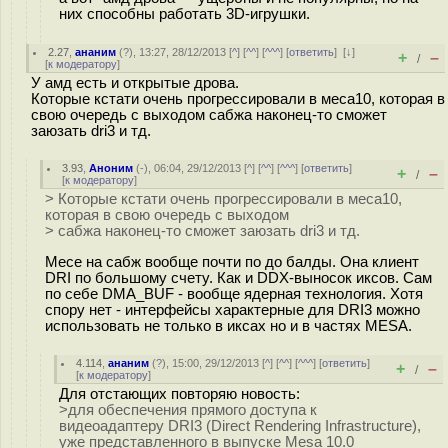
них способны работать 3D-игрушки.
2.27
,
ананим
(
?
), 13:27, 28/12/2013 [
^
] [
^^
] [
^^^
] [
ответить
]
[
↓
]
+
–
/
[
к модератору
]
У амд есть и открытые дрова.
Которые кстати очень прогрессировали в меса10, которая в
свою очередь с выходом сабжа наконец-то сможет
заюзать dri3 и тд.
3.93
,
Аноним
(
-
), 06:04, 29/12/2013 [
^
] [
^^
] [
^^^
] [
ответить
]
+
–
/
[
к модератору
]
> Которые кстати очень прогрессировали в меса10,
которая в свою очередь с выходом
> сабжа наконец-то сможет заюзать dri3 и тд.
Месе на сабж вообще почти по до балды. Она клиент
DRI по большому счету. Как и DDX-выносок иксов. Сам
по себе DMA_BUF - вообще ядерная технология. Хотя
спору нет - интерфейсы характерные для DRI3 можно
использовать не только в иксах но и в частях MESA.
4.114
,
ананим
(
?
), 15:00, 29/12/2013 [
^
] [
^^
] [
^^^
] [
ответить
]
+
–
/
[
к модератору
]
Для отстающих повторяю новость:
>для обеспечения прямого доступа к
видеоадаптеру DRI3 (Direct Rendering Infrastructure),
уже представленного в выпуске Mesa 10.0