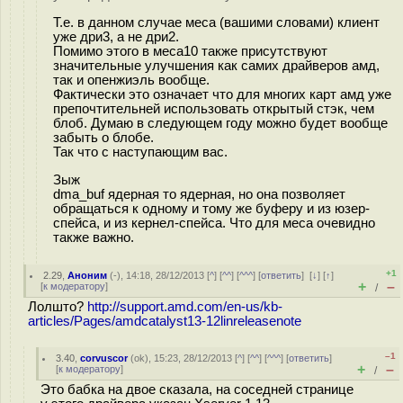
Т.е. в данном случае меса (вашими словами) клиент
уже дри3, а не дри2.
Помимо этого в меса10 также присутствуют
значительные улучшения как самих драйверов амд,
так и опенжиэль вообще.
Фактически это означает что для многих карт амд уже
препочтительней использовать открытый стэк, чем
блоб. Думаю в следующем году можно будет вообще
забыть о блобе.
Так что с наступающим вас.
Зыж
dma_buf ядерная то ядерная, но она позволяет
обращаться к одному и тому же буферу и из юзер-
спейса, и из кернел-спейса. Что для меса очевидно
также важно.
+1
2.29
,
Аноним
(
-
), 14:18, 28/12/2013 [
^
] [
^^
] [
^^^
] [
ответить
]
[
↓
] [
↑
]
+
–
[
к модератору
]
/
Лолшто?
http://support.amd.com/en-us/kb-
articles/Pages/amdcatalyst13-12linreleasenote
–1
3.40
,
corvuscor
(
ok
), 15:23, 28/12/2013 [
^
] [
^^
] [
^^^
] [
ответить
]
+
–
[
к модератору
]
/
Это бабка на двое сказала, на соседней странице