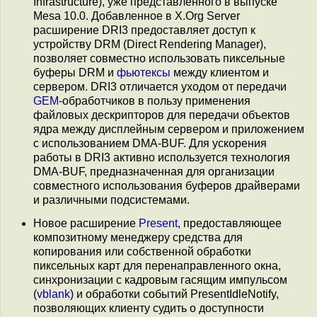
Infrastructure), уже представленного в выпуске
Mesa 10.0. Добавленное в X.Org Server
расширение DRI3 предоставляет доступ к
устройству DRM (Direct Rendering Manager),
позволяет совместно использовать пиксельные
буферы DRM и
фьютексы
между клиентом и
сервером. DRI3 отличается уходом от передачи
GEM
-обработчиков в пользу применения
файловых дескрипторов для передачи объектов
ядра между дисплейным сервером и приложением
с использованием DMA-BUF. Для ускорения
работы в DRI3 активно используется технология
DMA-BUF, предназначенная для организации
совместного использования буферов драйверами
и различными подсистемами.
Новое расширение
Present
, предоставляющее
композитному менеджеру средства для
копирования или собственной обработки
пиксельных карт для перенаправленного окна,
синхронизации с кадровым гасящим импульсом
(
vblank
) и обработки событий PresentIdleNotify,
позволяющих клиенту судить о доступности