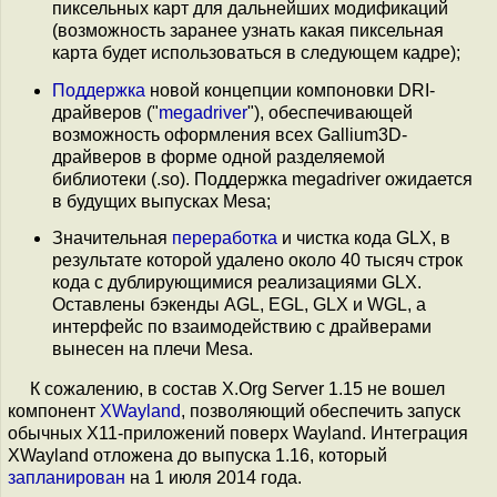
пиксельных карт для дальнейших модификаций
(возможность заранее узнать какая пиксельная
карта будет использоваться в следующем кадре);
Поддержка
новой концепции компоновки DRI-
драйверов ("
megadriver
"), обеспечивающей
возможность оформления всех Gallium3D-
драйверов в форме одной разделяемой
библиотеки (.so). Поддержка megadriver ожидается
в будущих выпусках Mesa;
Значительная
переработка
и чистка кода GLX, в
результате которой удалено около 40 тысяч строк
кода с дублирующимися реализациями GLX.
Оставлены бэкенды AGL, EGL, GLX и WGL, а
интерфейс по взаимодействию с драйверами
вынесен на плечи Mesa.
К сожалению, в состав X.Org Server 1.15 не вошел
компонент
XWayland
, позволяющий обеспечить запуск
обычных X11-приложений поверх Wayland. Интеграция
XWayland отложена до выпуска 1.16, который
запланирован
на 1 июля 2014 года.