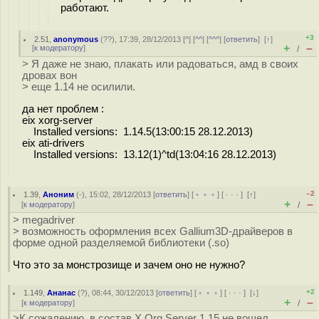
работают.
+3
2.51
,
anonymous
(
??
), 17:39, 28/12/2013 [
^
] [
^^
] [
^^^
] [
ответить
]
[
↑
]
+
–
[
к модератору
]
/
> Я даже не знаю, плакать или радоваться, амд в своих
дровах вон
> еще 1.14 не осилили.
да нет проблем :
eix xorg-server
Installed versions: 1.14.5(13:00:15 28.12.2013)
eix ati-drivers
Installed versions: 13.12(1)^td(13:04:16 28.12.2013)
–2
1.39
,
Аноним
(
-
), 15:02, 28/12/2013 [
ответить
] [
﹢﹢﹢
] [
· · ·
]
[
↑
]
+
–
[
к модератору
]
/
> megadriver
> возможность оформления всех Gallium3D-драйверов в
форме одной разделяемой библиотеки (.so)
Что это за монстрозище и зачем оно не нужно?
+2
1.149
,
Ананас
(
?
), 08:44, 30/12/2013 [
ответить
] [
﹢﹢﹢
] [
· · ·
]
[
↓
]
+
–
[
к модератору
]
/
>К сожалению, в состав X.Org Server 1.15 не вошел