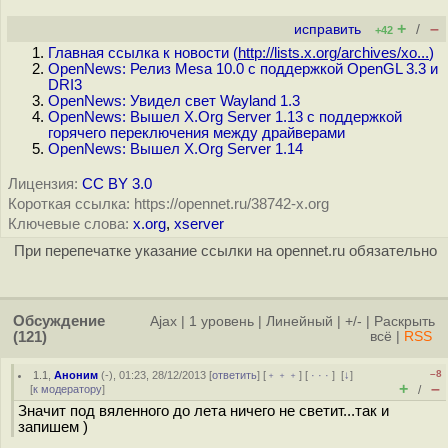
+
–
исправить
/
+42
Главная ссылка к новости (
http://lists.x.org/archives/xo...
)
OpenNews: Релиз Mesa 10.0 c поддержкой OpenGL 3.3 и
DRI3
OpenNews: Увидел свет Wayland 1.3
OpenNews: Вышел X.Org Server 1.13 с поддержкой
горячего переключения между драйверами
OpenNews: Вышел X.Org Server 1.14
Лицензия:
CC BY 3.0
Короткая ссылка: https://opennet.ru/38742-x.org
Ключевые слова:
x.org
,
xserver
При перепечатке указание ссылки на opennet.ru обязательно
Обсуждение
Ajax
|
1 уровень
|
Линейный
|
+/-
|
Раскрыть
(121)
всё
|
RSS
–8
1.1
,
Аноним
(
-
), 01:23, 28/12/2013 [
ответить
] [
﹢﹢﹢
] [
· · ·
]
[
↓
]
+
–
[
к модератору
]
/
Значит под вяленного до лета ничего не светит...так и
запишем )