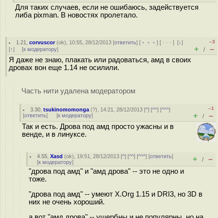
Для таких случаев, если не ошибаюсь, задействуется
либа pixman. В новостях пролетало.
–3
1.21
,
corvuscor
(
ok
), 10:55, 28/12/2013 [
ответить
] [
﹢﹢﹢
] [
· · ·
]
[
↓
]
+
–
[
↑
] [
к модератору
]
/
Я даже не знаю, плакать или радоваться, амд в своих
дровах вон еще 1.14 не осилили.
Часть нити удалена модератором
–1
3.30
,
tsukinomomonga
(
?
), 14:21, 28/12/2013 [
^
] [
^^
] [
^^^
]
+
–
[
ответить
]
[
к модератору
]
/
Так и есть. Дрова под амд просто ужасны и в
венде, и в линуксе.
4.55
,
Xasd
(
ok
), 19:51, 28/12/2013 [
^
] [
^^
] [
^^^
] [
ответить
]
+
–
/
[
к модератору
]
"дрова под амд" и "амд дрова" -- это не одно и
тоже.
"дрова под амд" -- умеют X.Org 1.15 и DRI3, но 3D в
них не очень хороший.
а вот "амд дрова" -- ущербны и не популярны, но на