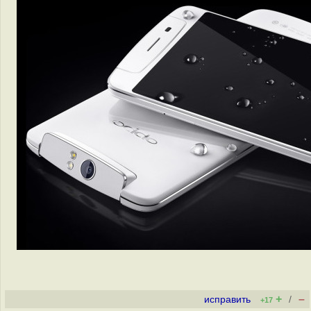
+
–
исправить
/
+17