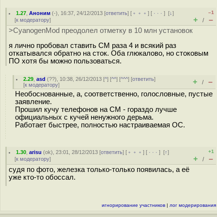
–1
1.27
,
Аноним
(
-
), 16:37, 24/12/2013 [
ответить
] [
﹢﹢﹢
] [
· · ·
]
[
↓
]
+
–
[
к модератору
]
/
>CyanogenMod преодолел отметку в 10 млн установок
я лично пробовал ставить CM раза 4 и всякий раз
откатывался обратно на сток. Оба глюкалово, но стоковым
ПО хотя бы можно пользоваться.
2.29
,
asd
(
??
), 10:38, 26/12/2013 [
^
] [
^^
] [
^^^
] [
ответить
]
+
–
/
[
к модератору
]
Необоснованные, а, соответственно, голословные, пустые
заявление.
Прошил кучу телефонов на СМ - гораздо лучше
официальных с кучей ненужного дерьма.
Работает быстрее, полностью настраиваемая ОС.
+1
1.30
,
arisu
(
ok
), 23:01, 28/12/2013 [
ответить
] [
﹢﹢﹢
] [
· · ·
]
[
↑
]
+
–
[
к модератору
]
/
судя по фото, железка только-только появилась, а её
уже кто-то обоссал.
игнорирование участников
|
лог модерирования