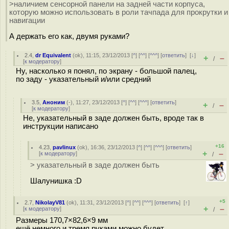
>наличием сенсорной панели на задней части корпуса,
которую можно использовать в роли тачпада для прокрутки и
навигации
А держать его как, двумя руками?
2.4
,
dr Equivalent
(
ok
), 11:15, 23/12/2013 [
^
] [
^^
] [
^^^
] [
ответить
]
[
↓
]
+
–
/
[
к модератору
]
Ну, насколько я понял, по экрану - большой палец,
по заду - указательный и/или средний
3.5
,
Аноним
(
-
), 11:27, 23/12/2013 [
^
] [
^^
] [
^^^
] [
ответить
]
+
–
/
[
к модератору
]
Не, указательный в заде должен быть, вроде так в
инструкции написано
+16
4.23
,
pavlinux
(
ok
), 16:36, 23/12/2013 [
^
] [
^^
] [
^^^
] [
ответить
]
+
–
[
к модератору
]
/
> указательный в заде должен быть
Шалунишка :D
+5
2.7
,
NikolayV81
(
ok
), 11:31, 23/12/2013 [
^
] [
^^
] [
^^^
] [
ответить
]
[
↑
]
+
–
[
к модератору
]
/
Размеры 170,7×82,6×9 мм
ещё немного и тремя руками можно будет.