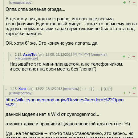
+
–
[
к модератору
]
/
Оппа оппа зелёная ограда...
В целом у них, как ни странно, интересные весьма
телефончики. Единственный минус - пока что по-моему ни на
одном с нормальными характеристиками не было слота под
карточки памяти.
Ой, хотя 6" же. Это конечно уже лопата, да.
2.13
,
AzagTot
(
ok
), 12:08, 23/12/2013 [
^
] [
^^
] [
^^^
] [
ответить
]
+
–
/
[
к модератору
]
Называйте это мини-планшетом, а не телефончиком,
и всё встанет на свои места без "лопат")
+1
1.15
,
Xasd
(
ok
), 13:22, 23/12/2013 [
ответить
] [
﹢﹢﹢
] [
· · ·
]
[
↓
] [
↑
]
+
–
[
к модератору
]
/
http://wiki.cyanogenmod.org/w/Devices#vendor=%22Oppo
%22;
данной модели нет в Wiki от cyanogenmod...
а может даже и прошивки Цианогеновской для него нет %)
(да.. на телефоне -- что-то там установленно, это верно.. но