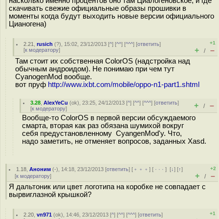
насколько именно процентов оно там Циалогеновское, и где
скачивать свежие официальные образы прошивки в
моменты когда будут выходить новые версии официального
Цианогена)
+1
2.21
,
rusich
(
?
), 15:02, 23/12/2013 [
^
] [
^^
] [
^^^
] [
ответить
]
+
–
[
к модератору
]
/
Там стоит их собственная ColorOS (надстройка над
обычным андроидом). Не понимаю при чем тут
CyanogenMod вообще.
вот пруф
http://www.ixbt.com/mobile/oppo-n1-part1.shtml
3.28
,
AlexYeCu
(
ok
), 23:25, 24/12/2013 [
^
] [
^^
] [
^^^
] [
ответить
]
+
–
/
[
к модератору
]
Вообще-то ColorOS в первой версии обсуждаемого
смарта, вторая как раз обязана шумихой вокруг
себя предустановленному CyangenMod'у. Что,
надо заметить, не отменяет вопросов, заданных Xasd.
+2
1.18
,
Аноним
(
-
), 14:18, 23/12/2013 [
ответить
] [
﹢﹢﹢
] [
· · ·
]
[
↓
] [
↑
]
+
–
[
к модератору
]
/
Я дальтоник или цвет логотипа на коробке не совпадает с
вырвиглазной крышкой?
+1
2.20
,
vn971
(
ok
), 14:46, 23/12/2013 [
^
] [
^^
] [
^^^
] [
ответить
]