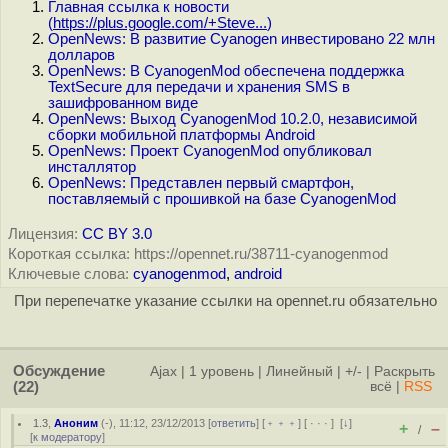
Главная ссылка к новости
(
https://plus.google.com/+Steve...
)
OpenNews: В развитие Cyanogen инвестировано 22 млн
долларов
OpenNews: В CyanogenMod обеспечена поддержка
TextSecure для передачи и хранения SMS в
зашифрованном виде
OpenNews: Выход CyanogenMod 10.2.0, независимой
сборки мобильной платформы Android
OpenNews: Проект CyanogenMod опубликовал
инсталлятор
OpenNews: Представлен первый смартфон,
поставляемый с прошивкой на базе CyanogenMod
Лицензия:
CC BY 3.0
Короткая ссылка: https://opennet.ru/38711-cyanogenmod
Ключевые слова:
cyanogenmod
,
android
При перепечатке указание ссылки на opennet.ru обязательно
Обсуждение
Ajax
|
1 уровень
|
Линейный
|
+/-
|
Раскрыть
(22)
всё
|
RSS
1.3
,
Аноним
(
-
), 11:12, 23/12/2013 [
ответить
] [
﹢﹢﹢
] [
· · ·
]
[
↓
]
+
–
/
[
к модератору
]