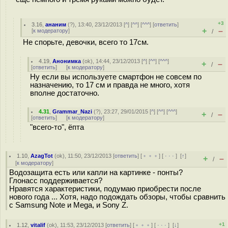
+3
3.16
,
ананим
(
?
), 13:40, 23/12/2013 [
^
] [
^^
] [
^^^
] [
ответить
]
+
–
[
к модератору
]
/
Не спорьте, девочки, всего то 17см.
4.19
,
Анонимка
(
ok
), 14:44, 23/12/2013 [
^
] [
^^
] [
^^^
]
+
–
/
[
ответить
]
[
к модератору
]
Ну если вы используете смартфон не совсем по
назначению, то 17 см и правда не много, хотя
вполне достаточно.
4.31
,
Grammar_Nazi
(
?
), 23:27, 29/01/2015 [
^
] [
^^
] [
^^^
]
+
–
/
[
ответить
]
[
к модератору
]
"всего-то", ёпта
1.10
,
AzagTot
(
ok
), 11:50, 23/12/2013 [
ответить
] [
﹢﹢﹢
] [
· · ·
]
[
↑
]
+
–
/
[
к модератору
]
Водозащита есть или капли на картинке - понты?
Глонасс поддерживается?
Нравятся характеристики, подумаю приобрести после
нового года ... Хотя, надо подождать обзоры, чтобы сравнить
с Samsung Note и Mega, и Sony Z.
+1
1.12
,
vitalif
(
ok
), 11:53, 23/12/2013 [
ответить
] [
﹢﹢﹢
] [
· · ·
]
[
↓
]