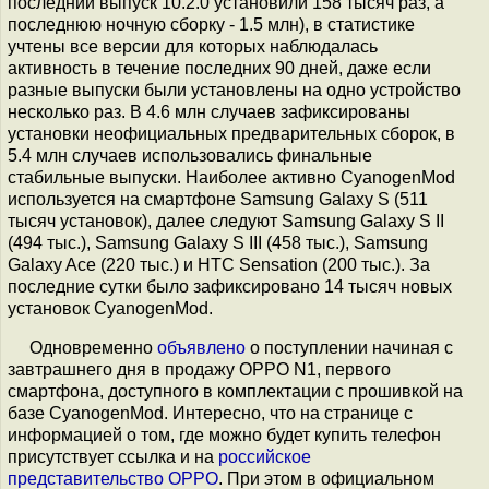
последний выпуск 10.2.0 установили 158 тысяч раз, а
последнюю ночную сборку - 1.5 млн), в статистике
учтены все версии для которых наблюдалась
активность в течение последних 90 дней, даже если
разные выпуски были установлены на одно устройство
несколько раз. В 4.6 млн случаев зафиксированы
установки неофициальных предварительных сборок, в
5.4 млн случаев использовались финальные
стабильные выпуски. Наиболее активно CyanogenMod
используется на смартфоне Samsung Galaxy S (511
тысяч установок), далее следуют Samsung Galaxy S II
(494 тыс.), Samsung Galaxy S III (458 тыс.), Samsung
Galaxy Ace (220 тыс.) и HTC Sensation (200 тыс.). За
последние сутки было зафиксировано 14 тысяч новых
установок CyanogenMod.
Одновременно
объявлено
о поступлении начиная с
завтрашнего дня в продажу OPPO N1, первого
смартфона, доступного в комплектации с прошивкой на
базе CyanogenMod. Интересно, что на странице с
информацией о том, где можно будет купить телефон
присутствует ссылка и на
российское
представительство OPPO
. При этом в официальном