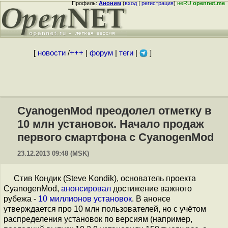
Профиль:
Аноним
(
вход
|
регистрация
)
неRU
opennet.me
[
новости
/
+++
|
форум
|
теги
|
]
CyanogenMod преодолел отметку в
10 млн установок. Начало продаж
первого смартфона с CyanogenMod
23.12.2013 09:48 (MSK)
Стив Кондик (Steve Kondik), основатель проекта
CyanogenMod,
анонсировал
достижение важного
рубежа -
10 миллионов установок
. В анонсе
утверждается про 10 млн пользователей, но с учётом
распределения установок по версиям (например,