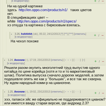
+
–
[
к модератору
]
/
Ни на одной картинке
здесь
http://en.oppo.com/products/n1/
таких цветов
нет.
В спецификациях цвет --
white
http://en.oppo.com/products/n1/specs/
хз откуда та картинка с бирюзовым взялась.
3.26
,
hshhhhh
(
ok
), 05:22, 24/12/2013 [
^
] [
^^
] [
^^^
] [
ответить
]
+
–
/
[
к модератору
]
На чехол похоже
1.24
,
Аноним
(
-
), 17:19, 23/12/2013 [
ответить
] [
﹢﹢﹢
] [
· · ·
]
[
↑
]
+
–
/
[
к модератору
]
Решили разом окупить многолетний труд выпустив одного
китайца по цене корейца (хотя и то и то маркетинговый
шлак). Политика выпуска сначало дорогих моделей, а затем
подешевле опять же как у "больших", и все так же скверна.
Ну ждем народный комм-р на цианогене.
1.25
,
Аноним
(
-
), 19:02, 23/12/2013 [
ответить
] [
﹢﹢﹢
] [
· · ·
]
+
–
/
[
к модератору
]
эээ, галакси эйс же официально не поддерживается цианом?
или имеется ввиду старая версия, где андроид 2.3?